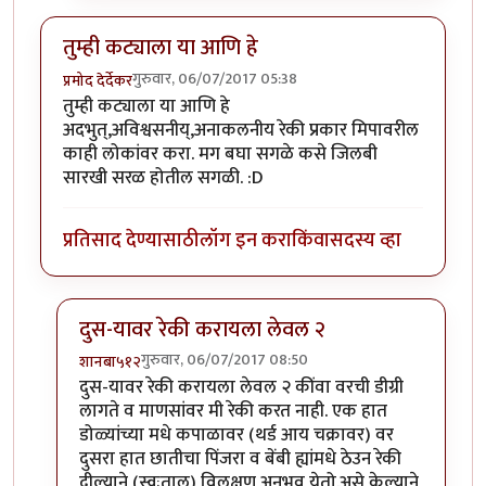
तुम्ही कट्याला या आणि हे
गुरुवार, 06/07/2017 05:38
प्रमोद देर्देकर
तुम्ही कट्याला या आणि हे
अदभुत्,अविश्वसनीय्,अनाकलनीय रेकी प्रकार मिपावरील
काही लोकांवर करा. मग बघा सगळे कसे जिलबी
सारखी सरळ होतील सगळी. :D
प्रतिसाद देण्यासाठी
लॉग इन करा
किंवा
सदस्य व्हा
दुस-यावर रेकी करायला लेवल २
गुरुवार, 06/07/2017 08:50
शानबा५१२
In reply to
तुम्ही कट्याला या आणि हे
by
प्रमोद देर्देकर
दुस-यावर रेकी करायला लेवल २ कींवा वरची डीग्री
लागते व माणसांवर मी रेकी करत नाही. एक हात
डोळ्यांच्या मधे कपाळावर (थर्ड आय चक्रावर) वर
दुसरा हात छातीचा पिंजरा व बेंबी ह्यांमधे ठेउन रेकी
दील्याने (स्वःताल) विलक्षण अनुभव येतो.असे केल्याने