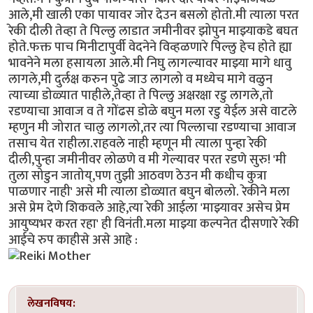
आले,मी खाली एका पायावर जोर देउन बसलो होतो.मी त्याला परत
रेकी दीली तेव्हा ते पिल्लु लाडात जमीनीवर झोपुन माझ्याकडे बघत
होते.फक्त पाच मिनीटापुर्वी वेदनेने विव्हळणारे पिल्लु हेच होते ह्या
भावनेने मला हसायला आले.मी निघु लागल्यावर माझ्या मागे धावु
लागले,मी दुर्लक्ष करुन पुढे जाउ लागलो व मध्येच मागे वळुन
त्याच्या डोळ्यात पाहीले,तेव्हा ते पिल्लु अक्षरक्षा रडु लागले,तो
रडण्याचा आवाज व ते गोंढस डोळे बघुन मला रडु येईल असे वाटले
म्हणुन मी जोरात चालु लागलो,तर त्या पिल्लाचा रडण्याचा आवाज
तसाच येत राहीला.राहवले नाही म्हणून मी त्याला पुन्हा रेकी
दीली,पुन्हा जमीनीवर लोळणे व मी गेल्यावर परत रडणे सुरु! 'मी
तुला सोडुन जातोय्,पण तुझी आठवण ठेउन मी कधीच कुत्रा
पाळणार नाही' असे मी त्याला डोळ्यात बघुन बोललो. रेकीने मला
असे प्रेम देणे शिकवले आहे,त्या रेकी आईला 'माझ्यावर असेच प्रेम
आयुष्यभर करत रहा' ही विनंती.मला माझ्या कल्पनेत दीसणारे रेकी
आईचे रुप काहीसे असे आहे :
लेखनविषय: