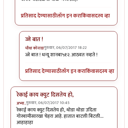
प्रतिसाद देण्यासाठी
लॉग इन करा
किंवा
सदस्य व्हा
ज्जे बात !
गुरुवार, 06/07/2017 18:22
चौथा कोनाडा
In reply to
" ही कसली रेकी, हा तर अतिरेकी
by
शानबा५१
ज्जे बात ! धन्यू शानबा५१२. आठवत नव्हते !
प्रतिसाद देण्यासाठी
लॉग इन करा
किंवा
सदस्य व्हा
रेकाई काय क्युट दिसतेय हो,
गुरुवार, 06/07/2017 10:45
अभ्या..
रेकाई काय क्युट दिसतेय हो, थोडा थोडा उदिता
गोस्वामीसारखा चेहरा आहे. हातात बाटली बिटली....
आहाहाहा