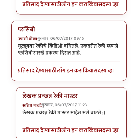
प्रतिसाद देण्यासाठी
लॉग इन करा
किंवा
सदस्य व्हा
प्लसिबो
गुरुवार, 06/07/2017 09:15
उपाशी बोका
यूट्यूबवर रेकीचे व्हिडिओ बघितले. एकंदरीत रेकी म्हणजे
प्लसिबोसारखे प्रकरण दिसत आहे.
प्रतिसाद देण्यासाठी
लॉग इन करा
किंवा
सदस्य व्हा
लेखक प्रच्छन्न रेकी मास्टर
गुरुवार, 06/07/2017 11:23
सतिश गावडे
In reply to
प्लसिबो
by
उपाशी बोका
लेखक प्रच्छन्न रेकी मास्टर आहेत असे वाटते ;)
प्रतिसाद देण्यासाठी
लॉग इन करा
किंवा
सदस्य व्हा