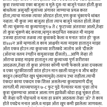
कुत्रा रस्त्याच्या एका बाजुला व मुले दुस-या बाजुने पळत होती.कुत्रा
बांधलेला असुनही मुलांच्या अंगावर जाण्याचा प्रयत्न करत
होता,त्याचा मालक त्यावर ओरडत होता,पण कुत्रा भुंकायचे थांबत
नव्हता. मी कुत्रा ज्या बाजुला होता त्याच बाजुने चालत होतो.जेव्हा
मी त्या भुंकणा-या कुत्र्यापासुन ७ ते ८ फुटाच्या अंतरावर आलो,तेव्हा
तो कुत्रा भुंकणे बंद करावा,म्हणुन कदाचित नकळत मी माझ्या
उजव्या हाताचा तळवा त्या कुत्राकडे केला व मनात 'शांत हो' 'कुल
डाsssन' असे म्हणालो.व काय आश्चर्य!! मला माझ्या हातातुन माझा
ऑरा एकत्र होउन त्या कुत्राच्या शरीरकडे जातोय असे 'दीसले'
(ऑराचा वलय रंगहीन वायुसारखा दीसतो)....आणि जेव्हा तो
ऑराचा प्रवाह माझ्या हातातुन त्या कुत्र्याच्या पुर्ण शरीरावर
आदळला,तेव्हा तो कुत्रा अंगावर कोणी पाणी फेकावे असा दचकला
व एका चुटकीशरशी शांत होउन मान खाली घालुन व जीभ बाहेर
काढुन (कदाचित खुप भुंकल्यामुळे) तसाच उभा राहीला.त्याची
एंकदर काया एकदम एक शिस्त असलेल्या कुत्र्याप्रमाणे दीसु
लागली.मी त्याच्यापासुन ७-८ फुट पुढे गेल्यावर मला पुन्हा तोच
कुत्रा भुंकण्याचा आवाज आला.पण ह्यावेळी थोडा हळु भुंकत होता.
मी जेव्हा घरी पोहचलो व मला हा प्रसंग आठवला तेव्हा 'अ‍ॅ?' ते काय
होते एवढेच मनात आले.व माझा ऑरा खुप कमी झालेला जाणवला.