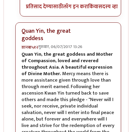
प्रतिसाद देण्यासाठी
लॉग इन करा
किंवा
सदस्य व्हा
Quan Yin, the great
goddess
गुरुवार, 06/07/2017 13:26
शानबा५१२
In reply to
रेकाई काय क्युट दिसतेय हो,
by
अभ्या..
Quan Yin, the great goddess and Mother
of Compassion, loved and revered
throughout Asia. A beautiful expression
of Divine Mother.
Mercy means there is
more assistance given through love than
through merit earned. Following her
ascension Kwan Yin turned back to save
others and made this pledge - "Never will I
seek, nor receive, private individual
salvation, never will I enter into final peace
alone, but forever and everywhere will I
live and strive for the redemption of every
creature throughout the world from the