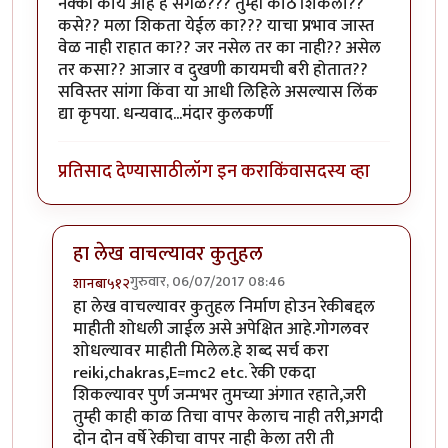
नक्की काय आहे हे सगळं??? तुम्ही कोठे शिकला??
कसे?? मला शिकता येईल का??? याचा प्रभाव जास्त
वेळ नाही राहात का?? जर नसेल तर का नाही‍?? असेल
तर कसा?? आजार व दुखणी कायमची बरी होतात??
सविस्तर सांगा किंवा या आधी लिहिले असल्यास लिंक
द्या कृपया. धन्यवाद...मंदार कुलकर्णी
प्रतिसाद देण्यासाठी
लॉग इन करा
किंवा
सदस्य व्हा
हा लेख वाचल्यावर कुतुहल
गुरुवार, 06/07/2017 08:46
शानबा५१२
In reply to
रेकी म्हणजे??? पूर्ण आणि सविस्तर सांगाल का??
हा लेख वाचल्यावर कुतुहल निर्माण होउन रेकीबद्दल
माहीती शोधली जाईल असे अपेक्षित आहे.गोगलवर
शोधल्यावर माहीती मिलेल.हे शब्द सर्च करा
reiki,chakras,E=mc2 etc. रेकी एकदा
शिकल्यावर पुर्ण जन्मभर तुमच्या अंगात रहाते,जरी
तुम्ही काही काळ तिचा वापर केलाच नाही तरी,अगदी
दोन दोन वर्षे रेकीचा वापर नाही केला तरी ती