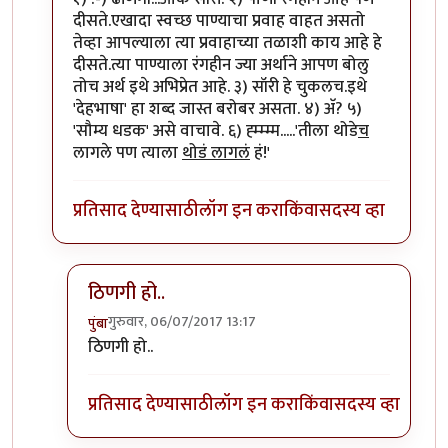
दीसते.एखादा स्वच्छ पाण्याचा प्रवाह वाहत असतो
तेव्हा आपल्याला त्या प्रवाहाच्या तळाशी काय आहे हे
दीसते.त्या पाण्याला रंगहीन ज्या अर्थाने आपण बोलु
तोच अर्थ इथे अभिप्रेत आहे. ३) सॉरी हे चुकलच.इथे
'देहभाषा' हा शब्द जास्त बरोबर असता. ४) अ‍ॅ? ५)
'सौम्य धडक' असे वाचावे. ६) ह्म्म्म्म.....'तीला थोडे
च
लागले पण त्याला
थोडं लागलं
हं!'
प्रतिसाद देण्यासाठी
लॉग इन करा
किंवा
सदस्य व्हा
ठिणगी हो..
गुरुवार, 06/07/2017 13:17
पुंबा
In reply to
१) ढींणगी...ओके सॉरी.
by
शानबा५१२
ठिणगी हो..
प्रतिसाद देण्यासाठी
लॉग इन करा
किंवा
सदस्य व्हा