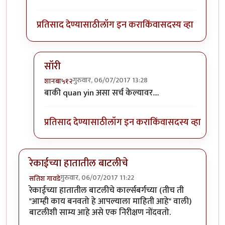
प्रतिसाद देण्यासाठी
लॉग इन करा
किंवा
सदस्य व्हा
सॉरी
गुरुवार, 06/07/2017 13:28
शानबा५१२
In reply to
Quan Yin, the great goddess
by
शानबा
बाकी quan yin असा सर्च केल्यावर....
प्रतिसाद देण्यासाठी
लॉग इन करा
किंवा
सदस्य व्हा
रेकाईच्या हातातील बाटलीचे
गुरुवार, 06/07/2017 11:22
सतिश गावडे
रेकाईच्या हातातील बाटलीचे कार्ल्सबर्गच्या (तीच ती
"आम्ही काय बनवतो हे आपल्याला माहिती आहे" वाली)
बाटलीशी साम्य आहे असे एक निरीक्षण नोंदवतो.