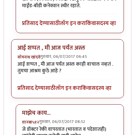
माईंड-बॉडी कनेक्शन स्थीर रहाते.
प्रतिसाद देण्यासाठी
लॉग इन करा
किंवा
सदस्य व्हा
आई शप्पत , मी आज पर्यंत अस्ल
गुरुवार, 06/07/2017 06:45
सोमनाथ खांदवे
आई शप्पत , मी आज पर्यंत अस्ल काही वाचाल नव्हतं .
तुमचा आश्रम कुठे आहे ?
प्रतिसाद देण्यासाठी
लॉग इन करा
किंवा
सदस्य व्हा
माझेच काय...
गुरुवार, 06/07/2017 08:52
शानबा५१२
In reply to
आई शप्पत , मी आज पर्यंत अस्ल
by
सोमनाथ खांद
जे डॉक्टर रेकी वापरतात (भारतात व पदेशातही)