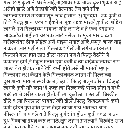
मला ४-५ कुत्र्यांनी घेरले आहे,माझ्यावर एक चावर कुत्रा भुंकत आहे
असेही झाले आहे तेव्हाही रेकी देल्यावर तेच कुत्रे शॉक
लागल्याप्रमाणे माझ्यापासुन लांब होतात. ३) भुतदया : एक कुत्री व
तिचे पिल्लु ह्यांना एका बाईकने नाजुक धडक मारली,कुत्रीला थोडेच
लागले पण पिल्लाच्या पायाला थोडे लागले व ते एका दगडावर
आदळले.ते पाहील्यावर 'रक्त आले नसेल तर मुका मार वाढत्या
शरीरबरोबर ठीक होईल' असे माझ्या मनात आले,म्हणुन जास्त घाई
न करता आरामशीर त्या पिल्लाकडे गेलो.मी लगेच जाउन त्या
पिल्लाने मला हात लाउ दीला नसता.पण ते पिल्लु वेदनेने जे
केकाटत होते,ते ऐकुन मनात दया कमी व त्या बाईकवाल्याचा राग
जास्त येत होता.रागाने रेकी कमी होते असे मी मानतो म्हणुन
पिल्लावर लक्ष केंद्रीत केले.पिल्लाजवळ जाउन मी पिल्लाच्या
दुखणा-या पायला स्पर्श केला,तेव्हा ते पिल्लु अजुन जोरात विव्हळु
लागले.कुत्री गोंधळामध्ये फक्त त्या पिल्लाकडे पाहत होती व मध्ये
मध्ये त्याचे शरीर चाटत होती.मी त्या कुत्रीला 'पारले जी' बिस्कीट
दीले व त्या पिल्लाला पायवर रेकी दीली.पिल्लु विव्हळण्याचे कमी
कमी होउन पुर्ण शांत झाले तेव्हा त्याचा पाय आतल्या आत
फीरल्याचे जाणवले.व ते पिल्लु पुर्ण शांत होउन कुत्रीजवळ जाउन
दुध पिण्याचा प्रयत्न करु लागले.खुप लहान असल्याने बिस्कीट खात
नव्हते.मग कुत्रीने दुध पाजण्यास नकार दील्यावर माझ्याजवळ