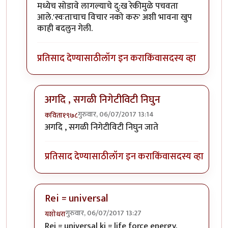
मध्येच सोडावे लागल्याचे दु:ख रेकीमुळे पचवता
आले.'स्वःताचाच विचार नको करु' अशी भावना खुप
काही बदलुन गेली.
प्रतिसाद देण्यासाठी
लॉग इन करा
किंवा
सदस्य व्हा
अगदि , सगळी निगेटीविटी निघुन
गुरुवार, 06/07/2017 13:14
कविता१९७८
In reply to
Rei = universal
by
शानबा५१२
अगदि , सगळी निगेटीविटी निघुन जाते
प्रतिसाद देण्यासाठी
लॉग इन करा
किंवा
सदस्य व्हा
Rei = universal
गुरुवार, 06/07/2017 13:27
यशोधरा
In reply to
Rei = universal
by
शानबा५१२
Rei = universal ki = life force energy.