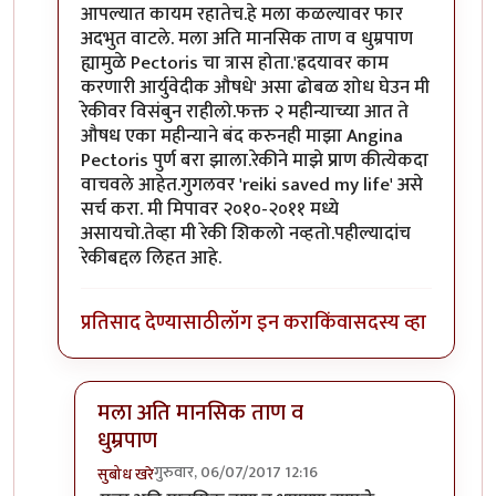
आपल्यात कायम रहातेच.हे मला कळल्यावर फार
अदभुत वाटले. मला अति मानसिक ताण व धुम्रपाण
ह्यामुळे Pectoris चा त्रास होता.'ह्रदयावर काम
करणारी आर्युवेदीक औषधे' असा ढोबळ शोध घेउन मी
रेकीवर विसंबुन राहीलो.फक्त २ महीन्याच्या आत ते
औषध एका महीन्याने बंद करुनही माझा Angina
Pectoris पुर्ण बरा झाला.रेकीने माझे प्राण कीत्येकदा
वाचवले आहेत.गुगलवर 'reiki saved my life' असे
सर्च करा. मी मिपावर २०१०-२०११ मध्ये
असायचो.तेव्हा मी रेकी शिकलो नव्हतो.पहील्यादांच
रेकीबद्दल लिहत आहे.
प्रतिसाद देण्यासाठी
लॉग इन करा
किंवा
सदस्य व्हा
मला अति मानसिक ताण व
धुम्रपाण
गुरुवार, 06/07/2017 12:16
सुबोध खरे