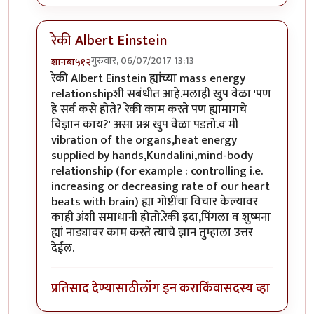
रेकी Albert Einstein
गुरुवार, 06/07/2017 13:13
शानबा५१२
In reply to
प्लसिबो
by
उपाशी बोका
रेकी Albert Einstein ह्यांच्या mass energy
relationshipशी सबंधीत आहे.मलाही खुप वेळा 'पण
हे सर्व कसे होते? रेकी काम करते पण ह्यामागचे
विज्ञान काय?' असा प्रश्न खुप वेळा पडतो.व मी
vibration of the organs,heat energy
supplied by hands,Kundalini,mind-body
relationship (for example : controlling i.e.
increasing or decreasing rate of our heart
beats with brain) ह्या गोष्टींचा विचार केल्यावर
काही अंशी समाधानी होतो.रेकी इदा,पिंगला व शुष्मना
ह्यां नाड्यावर काम करते त्याचे ज्ञान तुम्हाला उत्तर
देईल.
प्रतिसाद देण्यासाठी
लॉग इन करा
किंवा
सदस्य व्हा