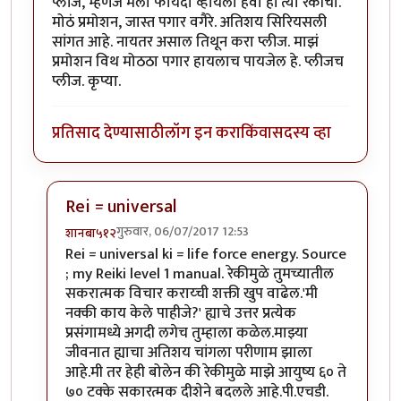
प्लीज, म्हणजे मला फायदा व्हायला हवा हां त्या रेकीचा.
मोठं प्रमोशन, जास्त पगार वगैरे. अतिशय सिरियसली
सांगत आहे. नायतर असाल तिथून करा प्लीज. माझं
प्रमोशन विथ मोठठा पगार हायलाच पायजेल हे. प्लीजच
प्लीज. कृप्या.
प्रतिसाद देण्यासाठी
लॉग इन करा
किंवा
सदस्य व्हा
Rei = universal
गुरुवार, 06/07/2017 12:53
शानबा५१२
In reply to
रेकी म्हणजे काय? मला ह्या
by
यशोधरा
Rei = universal ki = life force energy. Source
; my Reiki level 1 manual. रेकीमुळे तुमच्यातील
सकरात्मक विचार कराय्ची शक्ती खुप वाढेल.'मी
नक्की काय केले पाहीजे?' ह्याचे उत्तर प्रत्येक
प्रसंगामध्ये अगदी लगेच तुम्हाला कळेल.माझ्या
जीवनात ह्याचा अतिशय चांगला परीणाम झाला
आहे.मी तर हेही बोलेन की रेकीमुळे माझे आयुष्य ६० ते
७० टक्के सकारत्मक दीशेने बदलले आहे.पी.एचडी.