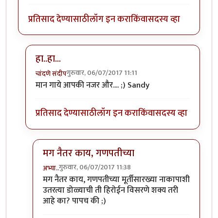
प्रतिसाद देण्यासाठी
लॉग इन करा
किंवा
सदस्य व्हा
हा..हा...
गुरुवार, 06/07/2017 11:11
चांदणे संदीप
In reply to
रेकाई काय क्युट दिसतेय हो,
by
अभ्या..
मान गाये आपकी नजर और.... ;) Sandy
प्रतिसाद देण्यासाठी
लॉग इन करा
किंवा
सदस्य व्हा
मग नैतर काय, गणपतीच्या
गुरुवार, 06/07/2017 11:38
अभ्या..
In reply to
हा..हा...
by
चांदणे संदीप
मग नैतर काय, गणपतीच्या मूर्तीसारख्या नाकापाशी
उतरत्या डोळ्याची ती हिरोईन विसरणे शक्य तरी
आहे का? पापच की ;)