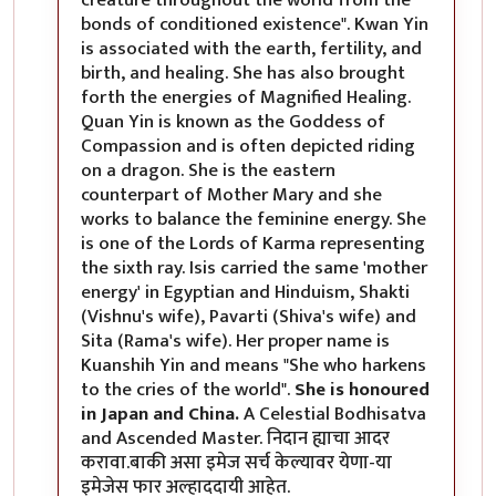
bonds of conditioned existence". Kwan Yin
is associated with the earth, fertility, and
birth, and healing. She has also brought
forth the energies of Magnified Healing.
Quan Yin is known as the Goddess of
Compassion and is often depicted riding
on a dragon. She is the eastern
counterpart of Mother Mary and she
works to balance the feminine energy. She
is one of the Lords of Karma representing
the sixth ray. Isis carried the same 'mother
energy' in Egyptian and Hinduism, Shakti
(Vishnu's wife), Pavarti (Shiva's wife) and
Sita (Rama's wife). Her proper name is
Kuanshih Yin and means "She who harkens
to the cries of the world".
She is honoured
in Japan and China.
A Celestial Bodhisatva
and Ascended Master. निदान ह्याचा आदर
करावा.बाकी असा इमेज सर्च केल्यावर येणा-या
इमेजेस फार अल्हाददायी आहेत.