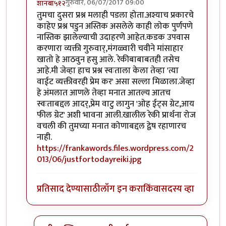
गुरुवार, 06/07/2017 09:00
शानबा५१२
In reply to
ऐकलं आहे हे रेकी प्रकरण. पण
by
ज्योति अळवणी
तुमचा दुसरा प्रश्न मलाही पडला होता.अश्याच प्रकारचे
काहेए प्रश्न पडुन अस्तिक असलेले काही लोक पुर्णपणे
नास्तिक झालेल्याची उदाहरणे आहेत.कडक उपवास
करणारा व्यक्ती गुरुवार्,मंगळ्वारी चवीने मांसाहार
खातो हे आठवुन हसु आले. रेकीबाबाबतही तसेच
आहे.मी जेव्हा हाच प्रश्न स्वःताला केला तेव्हा 'त्या
वाईट व्यक्तीवरही प्रेम कर' असा सल्ला मिळाला.जेव्हा
हे अंमलात आणले तेव्हा मनात आतल्य आतच
स्वःताबद्दल आदर्,प्रेम वाटु लागुन 'ओह ईट्स ग्रेट,आय
फील ग्रेट' अशी भावना आली.खालील रेकी प्रार्थना रोज
वचली की तुमच्या मनात कोणाबद्दल द्वेष रहाणारच
नाही.
https://frankawords.files.wordpress.com/2
013/06/justfortodayreiki.jpg
प्रतिसाद देण्यासाठी
लॉग इन करा
किंवा
सदस्य व्हा