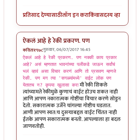
प्रतिसाद देण्यासाठी
लॉग इन करा
किंवा
सदस्य व्हा
ऐकलं आहे हे रेकी प्रकरण. पण
गुरुवार, 06/07/2017 16:45
कविता१९७८
In reply to
ऐकलं आहे हे रेकी प्रकरण. पण
by
ज्योति अळवणी
ऐकलं आहे हे रेकी प्रकरण. पण नक्की काय प्रकार
आहे? असं म्हणतात भावनांच्या पलीकडे जाऊन सर्वांचं
भलं व्हावं असा विचार करणं आणि तो प्रसवण म्हणजे
रेकी. पण मग त्या 'सगळ्यांमध्ये' वाईट लोक पण
मी रेकी शिकले
येतातच न? कृपया खुलासा करा
त्यांच्यामते रेकीमुळे कुणाचं वाईट होउच शकत नाही
आणि आपण नकारात्मक गोष्टींचा विचार करणे सोडुन
देतो. सकारात्मक उर्जेने चांगल्या गोष्टीच घडतात.
आणी आपण स्वत:च दुसर्‍याबद्दल वाईट चिंतत नाही
ईतके आपण सकारात्मक बनतो. आपल्याला हा बदल
जाणवतोही.