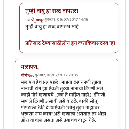
तुम्ही वायु हा शब्द वापरला
गुरुवार, 06/07/2017 14:16
मराठी_माणूस
In reply to
१) ढींणगी...ओके सॉरी.
by
शानबा५१२
तुम्ही वायु हा शब्द वापरला आहे.
प्रतिसाद देण्यासाठी
लॉग इन करा
किंवा
सदस्य व्हा
मलापण..
गुरुवार, 06/07/2017 20:35
योगी९००
In reply to
काही प्रश्न
by
मराठी_माणूस
मलापण हेच प्रश्न पडले.. माझ्या लहानपणी तुझ्या
नानाची टांग ह्या ऐवजी तुझ्या नानाची टिंगणी असे
काही पोरं म्हणायचे ..(का ते माहित नाही.). ढींगणी
म्हणजे टिंगणी असावी असे वाटले. बाकी सोनू
पोपटाला रेकी देण्याऐवजी "सोनू तुझा माह्यावर
भरवसा नाय काय" असे म्हणाला असतात तर थोडा
ऑरा वाचला असता असे उगाचच वाटून गेले.