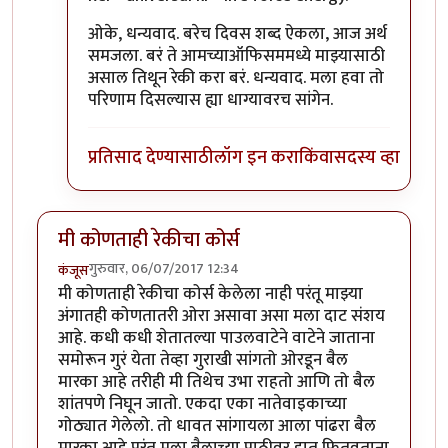
ओके, धन्यवाद. बरेच दिवस शब्द ऐकला, आज अर्थ
समजला. बरं ते आमच्याऑफिसममध्ये माझ्यासाठी
असाल तिथून रेकी करा बरं. धन्यवाद. मला हवा तो
परिणाम दिसल्यास ह्या धाग्यावरच सांगेन.
प्रतिसाद देण्यासाठी
लॉग इन करा
किंवा
सदस्य व्हा
मी कोणताही रेकीचा कोर्स
गुरुवार, 06/07/2017 12:34
कंजूस
मी कोणताही रेकीचा कोर्स केलेला नाही परंतू माझ्या
अंगातही कोणतातरी ओरा असावा असा मला दाट संशय
आहे. कधी कधी शेतातल्या पाउलवाटेने वाटेने जाताना
समोरून गुरं येता तेव्हा गुराखी सांगतो ओरडून बैल
मारका आहे तरीही मी तिथेच उभा राहतो आणि तो बैल
शांतपणे निघून जातो. एकदा एका नातेवाइकाच्या
गोठ्यात गेलेलो. तो धावत सांगायला आला पांढरा बैल
मारका आहे परंतू मला बैलाच्या पाठीवर हात फितवताना