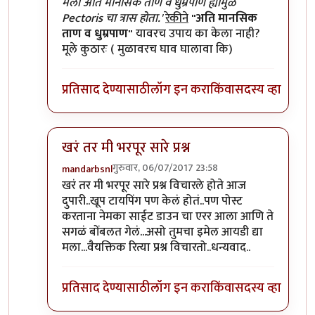
In reply to
हा लेख वाचल्यावर कुतुहल
by
शानबा५१२
मला अति मानसिक ताण व धुम्रपाण ह्यामुळे
Pectoris चा त्रास होता.'
रेकीने
"अति मानसिक
ताण व धुम्रपाण"
यावरच उपाय का केला नाही?
मूले कुठारः ( मुळावरच घाव घालावा कि)
प्रतिसाद देण्यासाठी
लॉग इन करा
किंवा
सदस्य व्हा
खरं तर मी भरपूर सारे प्रश्न
गुरुवार, 06/07/2017 23:58
mandarbsnl
In reply to
हा लेख वाचल्यावर कुतुहल
by
शानबा५१२
खरं तर मी भरपूर सारे प्रश्न विचारले होते आज
दुपारी..खूप टायपिंग पण केलं होतं..पण पोस्ट
करताना नेमका साईट डाउन चा एरर आला आणि ते
सगळं बोंबलत गेलं...असो तुमचा इमेल आयडी द्या
मला...वैयक्तिक रित्या प्रश्न विचारतो..धन्यवाद..
प्रतिसाद देण्यासाठी
लॉग इन करा
किंवा
सदस्य व्हा