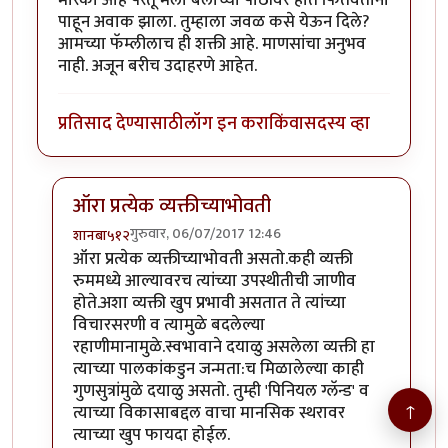
पाहून अवाक झाला. तुम्हाला जवळ कसे येऊन दिले?
आमच्या फॅम्लीलाच ही शक्ती आहे. माणसांचा अनुभव
नाही. अजून बरीच उदाहरणे आहेत.
प्रतिसाद देण्यासाठी
लॉग इन करा
किंवा
सदस्य व्हा
ऑरा प्रत्येक व्यक्तीच्याभोवती
गुरुवार, 06/07/2017 12:46
शानबा५१२
In reply to
मी कोणताही रेकीचा कोर्स
by
कंजूस
ऑरा प्रत्येक व्यक्तीच्याभोवती असतो.कही व्यक्ती
रुममध्ये आल्यावरच त्यांच्या उपस्थीतीची जाणीव
होते.अशा व्यक्ती खुप प्रभावी असतात ते त्यांच्या
विचारसरणी व त्यामुळे बदलेल्या
रहाणीमानामुळे.स्वभावाने दयाळु असलेला व्यक्ती हा
त्याच्या पालकांकडुन जन्मता:च मिळालेल्या काही
गुणसुत्रांमुळे दयाळु असतो. तुम्ही 'पिनियल ग्लॅन्ड' व
↑
त्याच्या विकासाबद्दल वाचा मानसिक स्थरावर
त्याच्या खुप फायदा होईल.