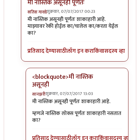
मी नास्तिक असूनही पूर्णतः
शुक्रवार, 07/07/2017 00:23
सतिश गावडे
In reply to
तुमचा दुसरा प्रश्न मलाही पडला
by
शानबा५१२
मी नास्तिक असूनही पूर्णतः शाकाहारी आहे.
माझ्यावर रेकी होईल का/चालेल का/करता येईल
का?
प्रतिसाद देण्यासाठी
लॉग इन करा
किंवा
सदस्य व्हा
<blockquote>मी नास्तिक
असूनही
शुक्रवार, 07/07/2017 13:03
सानझरी
In reply to
मी नास्तिक असूनही पूर्णतः
by
सतिश गावडे
मी नास्तिक असूनही पूर्णतः शाकाहारी आहे.
म्हणजे नास्तिक लोक्स पूर्णतः शाकाहारी नसतात
का?
प्रतिसाद देण्यासाठी
लॉग इन करा
किंवा
सदस्य व्हा