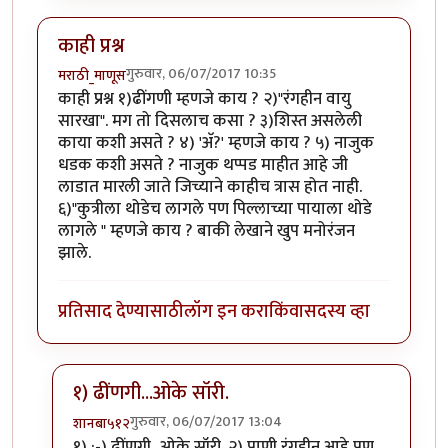
काही प्रश्न
गुरुवार, 06/07/2017 10:35
मराठी_माणूस
काही प्रश्न १)ढींगणी म्हणजे काय ? २)"रंगहीन वायु
सारखा". मग तो दिसलाच कसा ? ३)शिस्त असलेली
काया कशी असते ? ४) 'अ‍ॅ?' म्हणजे काय ? ५) नाजुक
धडक कशी असते ? नाजुक थप्पड माहीत आहे जी
लाडात मारली जाते जिच्याने काहीच त्रास होत नाही.
६)"कुत्रीला थोडेच लागले पण पिल्लाच्या पायाला थोडे
लागले " म्हणजे काय ? बाकी लेखाने खुप मनोरंजन
झाले.
प्रतिसाद देण्यासाठी
लॉग इन करा
किंवा
सदस्य व्हा
१) ढींणगी...ओके सॉरी.
गुरुवार, 06/07/2017 13:04
शानबा५१२
In reply to
काही प्रश्न
by
मराठी_माणूस
१) :-) ढींणगी...ओके सॉरी. २) पाणी रंगहीन आहे पण