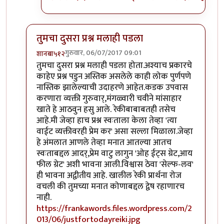
तुमचा दुसरा प्रश्न मलाही पडला
गुरुवार, 06/07/2017 09:01
शानबा५१२
In reply to
ऐकलं आहे हे रेकी प्रकरण. पण
by
ज्योति अळवणी
तुमचा दुसरा प्रश्न मलाही पडला होता.अश्याच प्रकारचे
काहेए प्रश्न पडुन अस्तिक असलेले काही लोक पुर्णपणे
नास्तिक झालेल्याची उदाहरणे आहेत.कडक उपवास
करणारा व्यक्ती गुरुवार्,मंगळ्वारी चवीने मांसाहार
खाते हे आठवुन हसु आले. रेकीबाबाबतही तसेच
आहे.मी जेव्हा हाच प्रश्न स्वःताला केला तेव्हा 'त्या
वाईट व्यक्तीवरही प्रेम कर' असा सल्ला मिळाला.जेव्हा
हे अंमलात आणले तेव्हा मनात आतल्या आतच
स्वःताबद्दल आदर्,प्रेम वाटु लागुन 'ओह ईट्स ग्रेट,आय
फील ग्रेट' अशी भावना आली.विश्वास ठेवा 'सेल्फ-लव'
ही भावना अद्वीतीय आहे. खालील रेकी प्रार्थना रोज
वचली की तुमच्या मनात कोणाबद्दल द्वेष रहाणारच
नाही.
https://frankawords.files.wordpress.com/2
013/06/justfortodayreiki.jpg