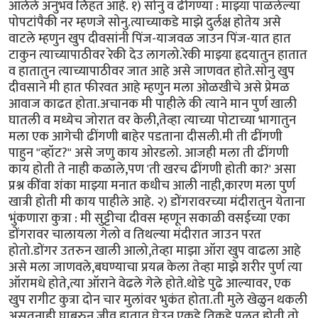
आलेले अनुभव लिहत आहे. १) सोनु व ढींगण्या : माझ्या पाळलेल्या
पोपटांपैकी नर म्हणजे सोनु.त्याच्याकडे माझे दुर्लक्ष होतेय असे
वाटले म्हणुन खुप दीवसांनी पिंज-याजवळ जाउन पिंज-यात हात
टाकुन त्याच्यापाठीवर रेकी देउ लागलो.रेकी माझ्या ह्रदयातुन हातात
व हातातुन त्याच्यापाठीवर जात आहे असे जाणवत होते.सोनु खुप
दीवसाने मी हात फीरवत आहे म्हणुन मला ओळखीचे असे प्रेमळ
आवाज काढत होता.अचानक मी पाहीले की त्याने मान पुर्ण खाली
घातली व मध्येच जोरात वर केली,तेव्हा त्याच्या पोटाच्या भागातुन
मला एक आगेची ढींगणी बाहेर पडताना दीसली.मी ती ढींगणी
पाहुन "व्हॉट?" असे जणु काय ओरडलो. आजही मला ती ढींगणी
काय होती ते नाही कळाले,पण 'ती खरच ढींगणी होती का?' असा
प्रश्न कींवा शंका माझ्या मनात कधीच आली नाही,कारण मला पुर्ण
खात्री होती मी काय पाहीले आहे. २) डोंगरावरच्या मंदीरातुन येताना
भुंकणारा कुत्रा : मी सुट्टीचा दीवस म्हणून सकाळी वसईच्या एका
डोंगरावर चालायला गेलो व तिथल्या मंदीरात जाउन परत
होतो.डोंगर उतरुन खाली आलो,तेव्हा माझा ऑरा खुप वाढला आहे
असे मला जाणवले,बघण्याचा प्रयत्न केला तेव्हा माझे शरीर पुर्ण त्या
ऑरामधे होते,त्या ऑराने वेढले गेले होते.थोडे पुढे आल्यावर, एक
खुप रागीट कुत्रा दोन चार मुलांवर भुकंत होता.ती मुले खेळुन थकली
असतनाही घाबरुन जीव हातात घेउन एकडे तिकडे पळत होती.तो