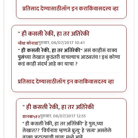
प्रतिसाद देण्यासाठी
लॉग इन करा
किंवा
सदस्य व्हा
" ही कसली रेकी, हा तर अतिरेकी
गुरुवार, 06/07/2017 10:41
चौथा कोनाडा
" ही कसली रेकी, हा तर अतिरेकी"
असं काहीसं वाक्य
पुलं
च्या लेखात कुठंतरी वाचल्याच आठवतंय ! इथं कोणा
कडं काही संदर्भ आहे का याचा ?
प्रतिसाद देण्यासाठी
लॉग इन करा
किंवा
सदस्य व्हा
" ही कसली रेकी, हा तर अतिरेकी
गुरुवार, 06/07/2017 12:55
शानबा५१२
In reply to
" ही कसली रेकी, हा तर अतिरेकी
by
चौथा कोनाड
" ही कसली रेकी, हा तर अतिरेकी" हे पुल,च्या
लेखात?? 'विर्यनाश म्हणजे म्रुत्यु' हे 'सत्य' असलेले
वाक्य 'बटाट्याची चाळ' मध्ये आहे.