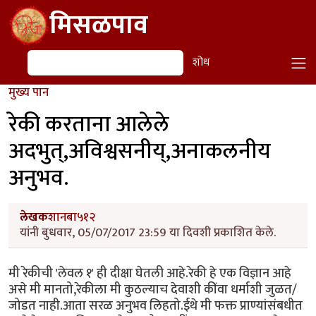
Skip to main content
मिसळपाव
शोध
शोध
मुख्य पान
रेकी करताना आलेले
अदभुत्,अविश्वसनीय्,अनाकलनीय
अनुभव.
लेखक
शानबा५१२
यांनी बुधवार, 05/07/2017 23:59 या दिवशी प्रकाशित केले.
मी रेकीची 'लेवल १' ही दीक्षा घेतली आहे.रेकी हे एक विज्ञान आहे
असे मी मानतो,रेकीला मी कुठल्याच देवाशी कींवा धर्माशी जुळत/
जोडत नाही.आता सरळ अनुभव लिहतो.ईथे मी फक्त प्राण्यांसंबधीत