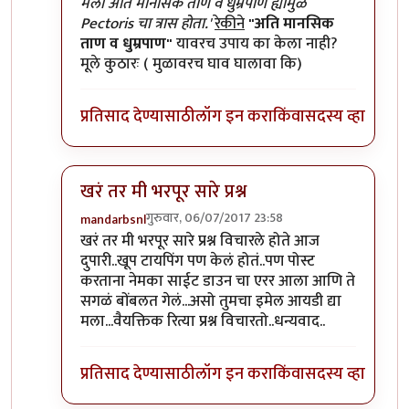
In reply to
हा लेख वाचल्यावर कुतुहल
by
शानबा५१२
मला अति मानसिक ताण व धुम्रपाण ह्यामुळे
Pectoris चा त्रास होता.'
रेकीने
"अति मानसिक
ताण व धुम्रपाण"
यावरच उपाय का केला नाही?
मूले कुठारः ( मुळावरच घाव घालावा कि)
प्रतिसाद देण्यासाठी
लॉग इन करा
किंवा
सदस्य व्हा
खरं तर मी भरपूर सारे प्रश्न
गुरुवार, 06/07/2017 23:58
mandarbsnl
In reply to
हा लेख वाचल्यावर कुतुहल
by
शानबा५१२
खरं तर मी भरपूर सारे प्रश्न विचारले होते आज
दुपारी..खूप टायपिंग पण केलं होतं..पण पोस्ट
करताना नेमका साईट डाउन चा एरर आला आणि ते
सगळं बोंबलत गेलं...असो तुमचा इमेल आयडी द्या
मला...वैयक्तिक रित्या प्रश्न विचारतो..धन्यवाद..
प्रतिसाद देण्यासाठी
लॉग इन करा
किंवा
सदस्य व्हा