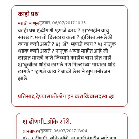
काही प्रश्न
गुरुवार, 06/07/2017 10:35
मराठी_माणूस
काही प्रश्न १)ढींगणी म्हणजे काय ? २)"रंगहीन वायु
सारखा". मग तो दिसलाच कसा ? ३)शिस्त असलेली
काया कशी असते ? ४) 'अ‍ॅ?' म्हणजे काय ? ५) नाजुक
धडक कशी असते ? नाजुक थप्पड माहीत आहे जी
लाडात मारली जाते जिच्याने काहीच त्रास होत नाही.
६)"कुत्रीला थोडेच लागले पण पिल्लाच्या पायाला थोडे
लागले " म्हणजे काय ? बाकी लेखाने खुप मनोरंजन
झाले.
प्रतिसाद देण्यासाठी
लॉग इन करा
किंवा
सदस्य व्हा
१) ढींणगी...ओके सॉरी.
गुरुवार, 06/07/2017 13:04
शानबा५१२
In reply to
काही प्रश्न
by
मराठी_माणूस
१) :-) ढींणगी...ओके सॉरी. २) पाणी रंगहीन आहे पण