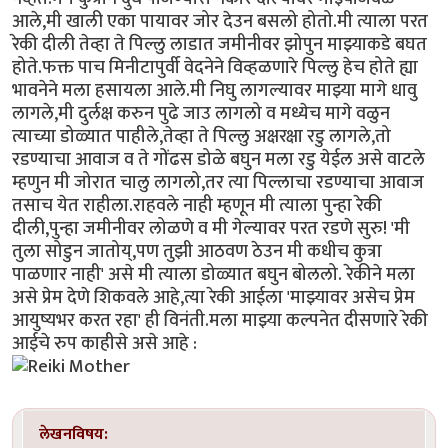
आले,मी खाली एका पायावर जोर देउन बसलो होतो.मी त्याला परत
रेकी दीली तेव्हा ते पिल्लु लाडात जमीनीवर झोपुन माझ्याकडे बघत
होते.फक्त पाच मिनीटापुर्वी वेदनेने विव्हळणारे पिल्लु हेच होते ह्या
भावनेने मला हसायला आले.मी निघु लागल्यावर माझ्या मागे धावु
लागले,मी दुर्लक्ष करुन पुढे जाउ लागलो व मध्येच मागे वळुन
त्याच्या डोळ्यात पाहीले,तेव्हा ते पिल्लु अक्षरक्षा रडु लागले,तो
रडण्याचा आवाज व ते गोंढस डोळे बघुन मला रडु येईल असे वाटले
म्हणुन मी जोरात चालु लागलो,तर त्या पिल्लाचा रडण्याचा आवाज
तसाच येत राहीला.राहवले नाही म्हणून मी त्याला पुन्हा रेकी
दीली,पुन्हा जमीनीवर लोळणे व मी गेल्यावर परत रडणे सुरु! 'मी
तुला सोडुन जातोय्,पण तुझी आठवण ठेउन मी कधीच कुत्रा
पाळणार नाही' असे मी त्याला डोळ्यात बघुन बोललो. रेकीने मला
असे प्रेम देणे शिकवले आहे,त्या रेकी आईला 'माझ्यावर असेच प्रेम
आयुष्यभर करत रहा' ही विनंती.मला माझ्या कल्पनेत दीसणारे रेकी
आईचे रुप काहीसे असे आहे :
लेखनविषय: