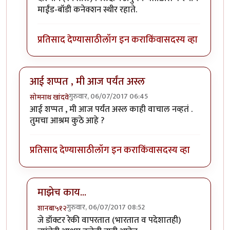
माईंड-बॉडी कनेक्शन स्थीर रहाते.
प्रतिसाद देण्यासाठी
लॉग इन करा
किंवा
सदस्य व्हा
आई शप्पत , मी आज पर्यंत अस्ल
गुरुवार, 06/07/2017 06:45
सोमनाथ खांदवे
आई शप्पत , मी आज पर्यंत अस्ल काही वाचाल नव्हतं .
तुमचा आश्रम कुठे आहे ?
प्रतिसाद देण्यासाठी
लॉग इन करा
किंवा
सदस्य व्हा
माझेच काय...
गुरुवार, 06/07/2017 08:52
शानबा५१२
In reply to
आई शप्पत , मी आज पर्यंत अस्ल
by
सोमनाथ खांद
जे डॉक्टर रेकी वापरतात (भारतात व पदेशातही)