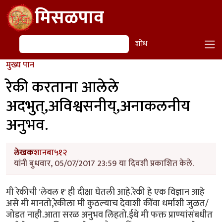
Skip to main content
मिसळपाव
शोध
शोध
मुख्य पान
रेकी करताना आलेले
अदभुत्,अविश्वसनीय्,अनाकलनीय
अनुभव.
लेखक
शानबा५१२
यांनी बुधवार, 05/07/2017 23:59 या दिवशी प्रकाशित केले.
मी रेकीची 'लेवल १' ही दीक्षा घेतली आहे.रेकी हे एक विज्ञान आहे
असे मी मानतो,रेकीला मी कुठल्याच देवाशी कींवा धर्माशी जुळत/
जोडत नाही.आता सरळ अनुभव लिहतो.ईथे मी फक्त प्राण्यांसंबधीत