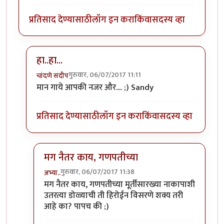
प्रतिसाद देण्यासाठी
लॉग इन करा
किंवा
सदस्य व्हा
हा..हा...
गुरुवार, 06/07/2017 11:11
चांदणे संदीप
In reply to
रेकाई काय क्युट दिसतेय हो,
by
अभ्या..
मान गाये आपकी नजर और.... ;) Sandy
प्रतिसाद देण्यासाठी
लॉग इन करा
किंवा
सदस्य व्हा
मग नैतर काय, गणपतीच्या
गुरुवार, 06/07/2017 11:38
अभ्या..
In reply to
हा..हा...
by
चांदणे संदीप
मग नैतर काय, गणपतीच्या मूर्तीसारख्या नाकापाशी
उतरत्या डोळ्याची ती हिरोईन विसरणे शक्य तरी
आहे का? पापच की ;)