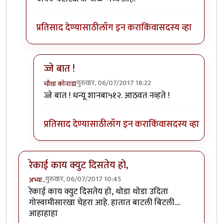
प्रतिसाद देण्यासाठी
लॉग इन करा
किंवा
सदस्य व्हा
ज्जे बात !
गुरुवार, 06/07/2017 18:22
चौथा कोनाडा
In reply to
" ही कसली रेकी, हा तर अतिरेकी
by
शानबा५१
ज्जे बात ! धन्यू शानबा५१२. आठवत नव्हते !
प्रतिसाद देण्यासाठी
लॉग इन करा
किंवा
सदस्य व्हा
रेकाई काय क्युट दिसतेय हो,
गुरुवार, 06/07/2017 10:45
अभ्या..
रेकाई काय क्युट दिसतेय हो, थोडा थोडा उदिता
गोस्वामीसारखा चेहरा आहे. हातात बाटली बिटली....
आहाहाहा