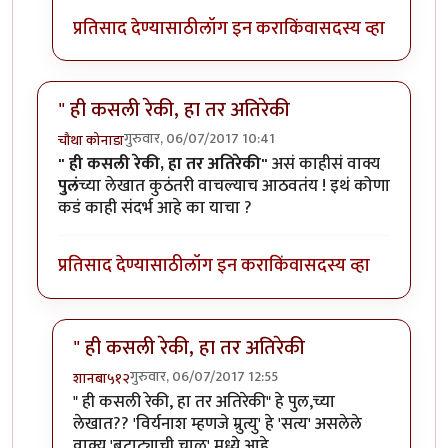
प्रतिसाद देण्यासाठी
लॉग इन करा
किंवा
सदस्य व्हा
" ही कसली रेकी, हा तर अतिरेकी
गुरुवार, 06/07/2017 10:41
चौथा कोनाडा
" ही कसली रेकी, हा तर अतिरेकी"
असं काहीसं वाक्य
पुलं
च्या लेखात कुठंतरी वाचल्याच आठवतंय ! इथं कोणा
कडं काही संदर्भ आहे का याचा ?
प्रतिसाद देण्यासाठी
लॉग इन करा
किंवा
सदस्य व्हा
" ही कसली रेकी, हा तर अतिरेकी
गुरुवार, 06/07/2017 12:55
शानबा५१२
In reply to
" ही कसली रेकी, हा तर अतिरेकी
by
चौथा कोनाड
" ही कसली रेकी, हा तर अतिरेकी" हे पुल,च्या
लेखात?? 'विर्यनाश म्हणजे म्रुत्यु' हे 'सत्य' असलेले
वाक्य 'बटाट्याची चाळ' मध्ये आहे.