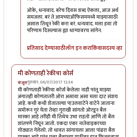
ओके, धन्यवाद. बरेच दिवस शब्द ऐकला, आज अर्थ
समजला. बरं ते आमच्याऑफिसममध्ये माझ्यासाठी
असाल तिथून रेकी करा बरं. धन्यवाद. मला हवा तो
परिणाम दिसल्यास ह्या धाग्यावरच सांगेन.
प्रतिसाद देण्यासाठी
लॉग इन करा
किंवा
सदस्य व्हा
मी कोणताही रेकीचा कोर्स
गुरुवार, 06/07/2017 12:34
कंजूस
मी कोणताही रेकीचा कोर्स केलेला नाही परंतू माझ्या
अंगातही कोणतातरी ओरा असावा असा मला दाट संशय
आहे. कधी कधी शेतातल्या पाउलवाटेने वाटेने जाताना
समोरून गुरं येता तेव्हा गुराखी सांगतो ओरडून बैल
मारका आहे तरीही मी तिथेच उभा राहतो आणि तो बैल
शांतपणे निघून जातो. एकदा एका नातेवाइकाच्या
गोठ्यात गेलेलो. तो धावत सांगायला आला पांढरा बैल
मारका आहे परंतू मला बैलाच्या पाठीवर हात फितवताना