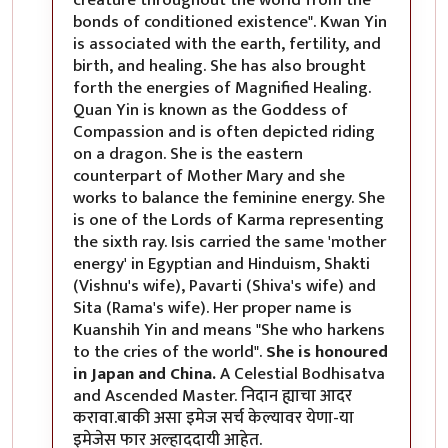
bonds of conditioned existence". Kwan Yin
is associated with the earth, fertility, and
birth, and healing. She has also brought
forth the energies of Magnified Healing.
Quan Yin is known as the Goddess of
Compassion and is often depicted riding
on a dragon. She is the eastern
counterpart of Mother Mary and she
works to balance the feminine energy. She
is one of the Lords of Karma representing
the sixth ray. Isis carried the same 'mother
energy' in Egyptian and Hinduism, Shakti
(Vishnu's wife), Pavarti (Shiva's wife) and
Sita (Rama's wife). Her proper name is
Kuanshih Yin and means "She who harkens
to the cries of the world".
She is honoured
in Japan and China.
A Celestial Bodhisatva
and Ascended Master. निदान ह्याचा आदर
करावा.बाकी असा इमेज सर्च केल्यावर येणा-या
इमेजेस फार अल्हाददायी आहेत.