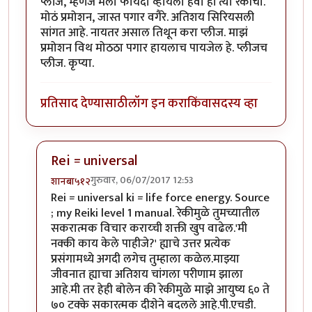
प्लीज, म्हणजे मला फायदा व्हायला हवा हां त्या रेकीचा.
मोठं प्रमोशन, जास्त पगार वगैरे. अतिशय सिरियसली
सांगत आहे. नायतर असाल तिथून करा प्लीज. माझं
प्रमोशन विथ मोठठा पगार हायलाच पायजेल हे. प्लीजच
प्लीज. कृप्या.
प्रतिसाद देण्यासाठी
लॉग इन करा
किंवा
सदस्य व्हा
Rei = universal
गुरुवार, 06/07/2017 12:53
शानबा५१२
In reply to
रेकी म्हणजे काय? मला ह्या
by
यशोधरा
Rei = universal ki = life force energy. Source
; my Reiki level 1 manual. रेकीमुळे तुमच्यातील
सकरात्मक विचार कराय्ची शक्ती खुप वाढेल.'मी
नक्की काय केले पाहीजे?' ह्याचे उत्तर प्रत्येक
प्रसंगामध्ये अगदी लगेच तुम्हाला कळेल.माझ्या
जीवनात ह्याचा अतिशय चांगला परीणाम झाला
आहे.मी तर हेही बोलेन की रेकीमुळे माझे आयुष्य ६० ते
७० टक्के सकारत्मक दीशेने बदलले आहे.पी.एचडी.