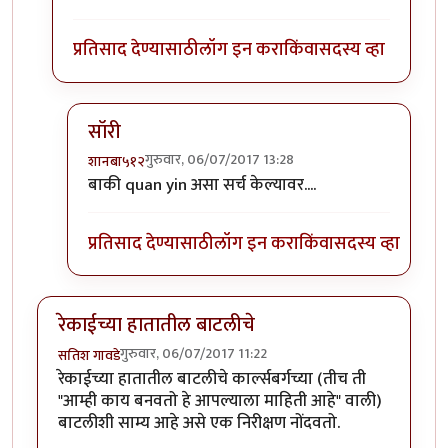
प्रतिसाद देण्यासाठी
लॉग इन करा
किंवा
सदस्य व्हा
सॉरी
गुरुवार, 06/07/2017 13:28
शानबा५१२
In reply to
Quan Yin, the great goddess
by
शानबा
बाकी quan yin असा सर्च केल्यावर....
प्रतिसाद देण्यासाठी
लॉग इन करा
किंवा
सदस्य व्हा
रेकाईच्या हातातील बाटलीचे
गुरुवार, 06/07/2017 11:22
सतिश गावडे
रेकाईच्या हातातील बाटलीचे कार्ल्सबर्गच्या (तीच ती
"आम्ही काय बनवतो हे आपल्याला माहिती आहे" वाली)
बाटलीशी साम्य आहे असे एक निरीक्षण नोंदवतो.