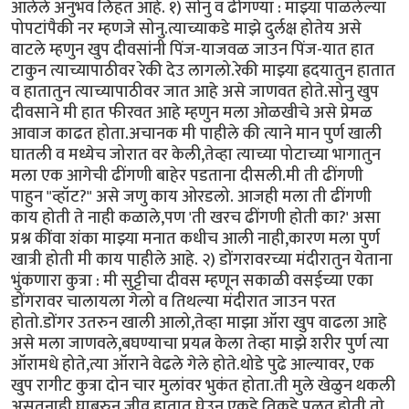
आलेले अनुभव लिहत आहे. १) सोनु व ढींगण्या : माझ्या पाळलेल्या
पोपटांपैकी नर म्हणजे सोनु.त्याच्याकडे माझे दुर्लक्ष होतेय असे
वाटले म्हणुन खुप दीवसांनी पिंज-याजवळ जाउन पिंज-यात हात
टाकुन त्याच्यापाठीवर रेकी देउ लागलो.रेकी माझ्या ह्रदयातुन हातात
व हातातुन त्याच्यापाठीवर जात आहे असे जाणवत होते.सोनु खुप
दीवसाने मी हात फीरवत आहे म्हणुन मला ओळखीचे असे प्रेमळ
आवाज काढत होता.अचानक मी पाहीले की त्याने मान पुर्ण खाली
घातली व मध्येच जोरात वर केली,तेव्हा त्याच्या पोटाच्या भागातुन
मला एक आगेची ढींगणी बाहेर पडताना दीसली.मी ती ढींगणी
पाहुन "व्हॉट?" असे जणु काय ओरडलो. आजही मला ती ढींगणी
काय होती ते नाही कळाले,पण 'ती खरच ढींगणी होती का?' असा
प्रश्न कींवा शंका माझ्या मनात कधीच आली नाही,कारण मला पुर्ण
खात्री होती मी काय पाहीले आहे. २) डोंगरावरच्या मंदीरातुन येताना
भुंकणारा कुत्रा : मी सुट्टीचा दीवस म्हणून सकाळी वसईच्या एका
डोंगरावर चालायला गेलो व तिथल्या मंदीरात जाउन परत
होतो.डोंगर उतरुन खाली आलो,तेव्हा माझा ऑरा खुप वाढला आहे
असे मला जाणवले,बघण्याचा प्रयत्न केला तेव्हा माझे शरीर पुर्ण त्या
ऑरामधे होते,त्या ऑराने वेढले गेले होते.थोडे पुढे आल्यावर, एक
खुप रागीट कुत्रा दोन चार मुलांवर भुकंत होता.ती मुले खेळुन थकली
असतनाही घाबरुन जीव हातात घेउन एकडे तिकडे पळत होती.तो