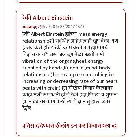
रेकी Albert Einstein
गुरुवार, 06/07/2017 13:13
शानबा५१२
In reply to
प्लसिबो
by
उपाशी बोका
रेकी Albert Einstein ह्यांच्या mass energy
relationshipशी सबंधीत आहे.मलाही खुप वेळा 'पण
हे सर्व कसे होते? रेकी काम करते पण ह्यामागचे
विज्ञान काय?' असा प्रश्न खुप वेळा पडतो.व मी
vibration of the organs,heat energy
supplied by hands,Kundalini,mind-body
relationship (for example : controlling i.e.
increasing or decreasing rate of our heart
beats with brain) ह्या गोष्टींचा विचार केल्यावर
काही अंशी समाधानी होतो.रेकी इदा,पिंगला व शुष्मना
ह्यां नाड्यावर काम करते त्याचे ज्ञान तुम्हाला उत्तर
देईल.
प्रतिसाद देण्यासाठी
लॉग इन करा
किंवा
सदस्य व्हा