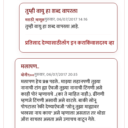
तुम्ही वायु हा शब्द वापरला
गुरुवार, 06/07/2017 14:16
मराठी_माणूस
In reply to
१) ढींणगी...ओके सॉरी.
by
शानबा५१२
तुम्ही वायु हा शब्द वापरला आहे.
प्रतिसाद देण्यासाठी
लॉग इन करा
किंवा
सदस्य व्हा
मलापण..
गुरुवार, 06/07/2017 20:35
योगी९००
In reply to
काही प्रश्न
by
मराठी_माणूस
मलापण हेच प्रश्न पडले.. माझ्या लहानपणी तुझ्या
नानाची टांग ह्या ऐवजी तुझ्या नानाची टिंगणी असे
काही पोरं म्हणायचे ..(का ते माहित नाही.). ढींगणी
म्हणजे टिंगणी असावी असे वाटले. बाकी सोनू
पोपटाला रेकी देण्याऐवजी "सोनू तुझा माह्यावर
भरवसा नाय काय" असे म्हणाला असतात तर थोडा
ऑरा वाचला असता असे उगाचच वाटून गेले.