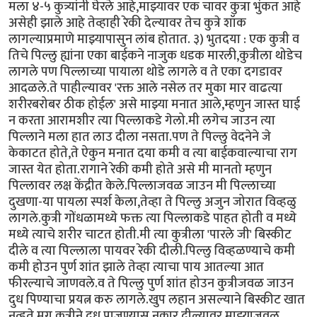
मला ४-५ कुत्र्यांनी घेरले आहे,माझ्यावर एक चावर कुत्रा भुंकत आहे
असेही झाले आहे तेव्हाही रेकी देल्यावर तेच कुत्रे शॉक
लागल्याप्रमाणे माझ्यापासुन लांब होतात. ३) भुतदया : एक कुत्री व
तिचे पिल्लु ह्यांना एका बाईकने नाजुक धडक मारली,कुत्रीला थोडेच
लागले पण पिल्लाच्या पायाला थोडे लागले व ते एका दगडावर
आदळले.ते पाहील्यावर 'रक्त आले नसेल तर मुका मार वाढत्या
शरीरबरोबर ठीक होईल' असे माझ्या मनात आले,म्हणुन जास्त घाई
न करता आरामशीर त्या पिल्लाकडे गेलो.मी लगेच जाउन त्या
पिल्लाने मला हात लाउ दीला नसता.पण ते पिल्लु वेदनेने जे
केकाटत होते,ते ऐकुन मनात दया कमी व त्या बाईकवाल्याचा राग
जास्त येत होता.रागाने रेकी कमी होते असे मी मानतो म्हणुन
पिल्लावर लक्ष केंद्रीत केले.पिल्लाजवळ जाउन मी पिल्लाच्या
दुखणा-या पायला स्पर्श केला,तेव्हा ते पिल्लु अजुन जोरात विव्हळु
लागले.कुत्री गोंधळामध्ये फक्त त्या पिल्लाकडे पाहत होती व मध्ये
मध्ये त्याचे शरीर चाटत होती.मी त्या कुत्रीला 'पारले जी' बिस्कीट
दीले व त्या पिल्लाला पायवर रेकी दीली.पिल्लु विव्हळण्याचे कमी
कमी होउन पुर्ण शांत झाले तेव्हा त्याचा पाय आतल्या आत
फीरल्याचे जाणवले.व ते पिल्लु पुर्ण शांत होउन कुत्रीजवळ जाउन
दुध पिण्याचा प्रयत्न करु लागले.खुप लहान असल्याने बिस्कीट खात
नव्हते.मग कुत्रीने दुध पाजण्यास नकार दील्यावर माझ्याजवळ