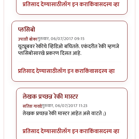
प्रतिसाद देण्यासाठी
लॉग इन करा
किंवा
सदस्य व्हा
प्लसिबो
गुरुवार, 06/07/2017 09:15
उपाशी बोका
यूट्यूबवर रेकीचे व्हिडिओ बघितले. एकंदरीत रेकी म्हणजे
प्लसिबोसारखे प्रकरण दिसत आहे.
प्रतिसाद देण्यासाठी
लॉग इन करा
किंवा
सदस्य व्हा
लेखक प्रच्छन्न रेकी मास्टर
गुरुवार, 06/07/2017 11:23
सतिश गावडे
In reply to
प्लसिबो
by
उपाशी बोका
लेखक प्रच्छन्न रेकी मास्टर आहेत असे वाटते ;)
प्रतिसाद देण्यासाठी
लॉग इन करा
किंवा
सदस्य व्हा