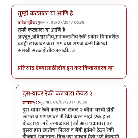
तुम्ही कट्याला या आणि हे
गुरुवार, 06/07/2017 05:38
प्रमोद देर्देकर
तुम्ही कट्याला या आणि हे
अदभुत्,अविश्वसनीय्,अनाकलनीय रेकी प्रकार मिपावरील
काही लोकांवर करा. मग बघा सगळे कसे जिलबी
सारखी सरळ होतील सगळी. :D
प्रतिसाद देण्यासाठी
लॉग इन करा
किंवा
सदस्य व्हा
दुस-यावर रेकी करायला लेवल २
गुरुवार, 06/07/2017 08:50
शानबा५१२
In reply to
तुम्ही कट्याला या आणि हे
by
प्रमोद देर्देकर
दुस-यावर रेकी करायला लेवल २ कींवा वरची डीग्री
लागते व माणसांवर मी रेकी करत नाही. एक हात
डोळ्यांच्या मधे कपाळावर (थर्ड आय चक्रावर) वर
दुसरा हात छातीचा पिंजरा व बेंबी ह्यांमधे ठेउन रेकी
दील्याने (स्वःताल) विलक्षण अनुभव येतो.असे केल्याने