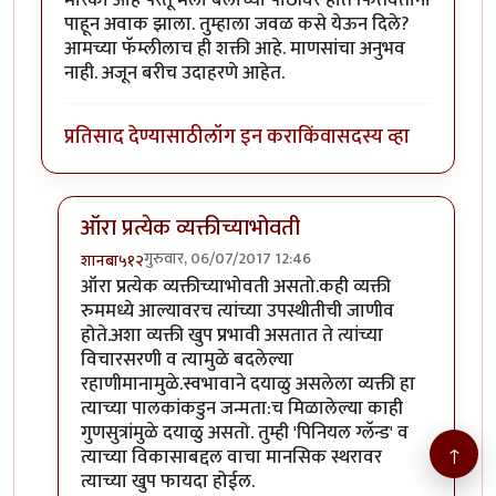
पाहून अवाक झाला. तुम्हाला जवळ कसे येऊन दिले?
आमच्या फॅम्लीलाच ही शक्ती आहे. माणसांचा अनुभव
नाही. अजून बरीच उदाहरणे आहेत.
प्रतिसाद देण्यासाठी
लॉग इन करा
किंवा
सदस्य व्हा
ऑरा प्रत्येक व्यक्तीच्याभोवती
गुरुवार, 06/07/2017 12:46
शानबा५१२
In reply to
मी कोणताही रेकीचा कोर्स
by
कंजूस
ऑरा प्रत्येक व्यक्तीच्याभोवती असतो.कही व्यक्ती
रुममध्ये आल्यावरच त्यांच्या उपस्थीतीची जाणीव
होते.अशा व्यक्ती खुप प्रभावी असतात ते त्यांच्या
विचारसरणी व त्यामुळे बदलेल्या
रहाणीमानामुळे.स्वभावाने दयाळु असलेला व्यक्ती हा
त्याच्या पालकांकडुन जन्मता:च मिळालेल्या काही
गुणसुत्रांमुळे दयाळु असतो. तुम्ही 'पिनियल ग्लॅन्ड' व
↑
त्याच्या विकासाबद्दल वाचा मानसिक स्थरावर
त्याच्या खुप फायदा होईल.