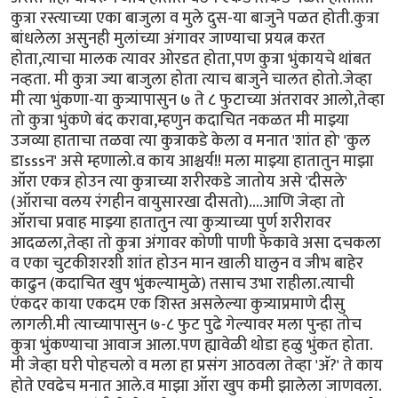
कुत्रा रस्त्याच्या एका बाजुला व मुले दुस-या बाजुने पळत होती.कुत्रा
बांधलेला असुनही मुलांच्या अंगावर जाण्याचा प्रयत्न करत
होता,त्याचा मालक त्यावर ओरडत होता,पण कुत्रा भुंकायचे थांबत
नव्हता. मी कुत्रा ज्या बाजुला होता त्याच बाजुने चालत होतो.जेव्हा
मी त्या भुंकणा-या कुत्र्यापासुन ७ ते ८ फुटाच्या अंतरावर आलो,तेव्हा
तो कुत्रा भुंकणे बंद करावा,म्हणुन कदाचित नकळत मी माझ्या
उजव्या हाताचा तळवा त्या कुत्राकडे केला व मनात 'शांत हो' 'कुल
डाsssन' असे म्हणालो.व काय आश्चर्य!! मला माझ्या हातातुन माझा
ऑरा एकत्र होउन त्या कुत्राच्या शरीरकडे जातोय असे 'दीसले'
(ऑराचा वलय रंगहीन वायुसारखा दीसतो)....आणि जेव्हा तो
ऑराचा प्रवाह माझ्या हातातुन त्या कुत्र्याच्या पुर्ण शरीरावर
आदळला,तेव्हा तो कुत्रा अंगावर कोणी पाणी फेकावे असा दचकला
व एका चुटकीशरशी शांत होउन मान खाली घालुन व जीभ बाहेर
काढुन (कदाचित खुप भुंकल्यामुळे) तसाच उभा राहीला.त्याची
एंकदर काया एकदम एक शिस्त असलेल्या कुत्र्याप्रमाणे दीसु
लागली.मी त्याच्यापासुन ७-८ फुट पुढे गेल्यावर मला पुन्हा तोच
कुत्रा भुंकण्याचा आवाज आला.पण ह्यावेळी थोडा हळु भुंकत होता.
मी जेव्हा घरी पोहचलो व मला हा प्रसंग आठवला तेव्हा 'अ‍ॅ?' ते काय
होते एवढेच मनात आले.व माझा ऑरा खुप कमी झालेला जाणवला.