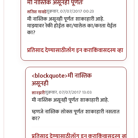
मी नास्तिक असूनही पूर्णतः
शुक्रवार, 07/07/2017 00:23
सतिश गावडे
In reply to
तुमचा दुसरा प्रश्न मलाही पडला
by
शानबा५१२
मी नास्तिक असूनही पूर्णतः शाकाहारी आहे.
माझ्यावर रेकी होईल का/चालेल का/करता येईल
का?
प्रतिसाद देण्यासाठी
लॉग इन करा
किंवा
सदस्य व्हा
<blockquote>मी नास्तिक
असूनही
शुक्रवार, 07/07/2017 13:03
सानझरी
In reply to
मी नास्तिक असूनही पूर्णतः
by
सतिश गावडे
मी नास्तिक असूनही पूर्णतः शाकाहारी आहे.
म्हणजे नास्तिक लोक्स पूर्णतः शाकाहारी नसतात
का?
प्रतिसाद देण्यासाठी
लॉग इन करा
किंवा
सदस्य व्हा