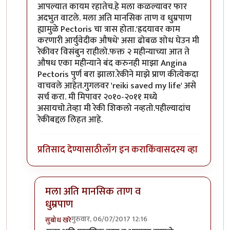
आपल्यात कायम रहातेच.हे मला कळल्यावर फार
अदभुत वाटले. मला अति मानसिक ताण व धुम्रपाण
ह्यामुळे Pectoris चा त्रास होता.'ह्रदयावर काम
करणारी आर्युवेदीक औषधे' असा ढोबळ शोध घेउन मी
रेकीवर विसंबुन राहीलो.फक्त २ महीन्याच्या आत ते
औषध एका महीन्याने बंद करुनही माझा Angina
Pectoris पुर्ण बरा झाला.रेकीने माझे प्राण कीत्येकदा
वाचवले आहेत.गुगलवर 'reiki saved my life' असे
सर्च करा. मी मिपावर २०१०-२०११ मध्ये
असायचो.तेव्हा मी रेकी शिकलो नव्हतो.पहील्यादांच
रेकीबद्दल लिहत आहे.
प्रतिसाद देण्यासाठी
लॉग इन करा
किंवा
सदस्य व्हा
मला अति मानसिक ताण व
धुम्रपाण
गुरुवार, 06/07/2017 12:16
सुबोध खरे