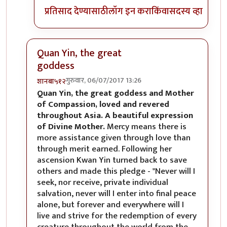
प्रतिसाद देण्यासाठी
लॉग इन करा
किंवा
सदस्य व्हा
Quan Yin, the great
goddess
गुरुवार, 06/07/2017 13:26
शानबा५१२
In reply to
रेकाई काय क्युट दिसतेय हो,
by
अभ्या..
Quan Yin, the great goddess and Mother
of Compassion, loved and revered
throughout Asia. A beautiful expression
of Divine Mother.
Mercy means there is
more assistance given through love than
through merit earned. Following her
ascension Kwan Yin turned back to save
others and made this pledge - "Never will I
seek, nor receive, private individual
salvation, never will I enter into final peace
alone, but forever and everywhere will I
live and strive for the redemption of every
creature throughout the world from the