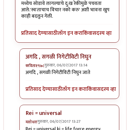
मध्येच सोडावे लागल्याचे दु:ख रेकीमुळे पचवता
आले.'स्वःताचाच विचार नको करु' अशी भावना खुप
काही बदलुन गेली.
प्रतिसाद देण्यासाठी
लॉग इन करा
किंवा
सदस्य व्हा
अगदि , सगळी निगेटीविटी निघुन
गुरुवार, 06/07/2017 13:14
कविता१९७८
In reply to
Rei = universal
by
शानबा५१२
अगदि , सगळी निगेटीविटी निघुन जाते
प्रतिसाद देण्यासाठी
लॉग इन करा
किंवा
सदस्य व्हा
Rei = universal
गुरुवार, 06/07/2017 13:27
यशोधरा
In reply to
Rei = universal
by
शानबा५१२
Rei = universal ki = life force energy.