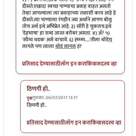
दीसते.एखादा स्वच्छ पाण्याचा प्रवाह वाहत असतो
तेव्हा आपल्याला त्या प्रवाहाच्या तळाशी काय आहे हे
दीसते.त्या पाण्याला रंगहीन ज्या अर्थाने आपण बोलु
तोच अर्थ इथे अभिप्रेत आहे. ३) सॉरी हे चुकलच.इथे
'देहभाषा' हा शब्द जास्त बरोबर असता. ४) अ‍ॅ? ५)
'सौम्य धडक' असे वाचावे. ६) ह्म्म्म्म.....'तीला थोडे
च
लागले पण त्याला
थोडं लागलं
हं!'
प्रतिसाद देण्यासाठी
लॉग इन करा
किंवा
सदस्य व्हा
ठिणगी हो..
गुरुवार, 06/07/2017 13:17
पुंबा
In reply to
१) ढींणगी...ओके सॉरी.
by
शानबा५१२
ठिणगी हो..
प्रतिसाद देण्यासाठी
लॉग इन करा
किंवा
सदस्य व्हा