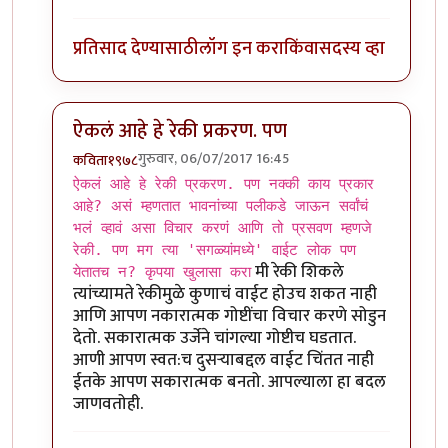
प्रतिसाद देण्यासाठी
लॉग इन करा
किंवा
सदस्य व्हा
ऐकलं आहे हे रेकी प्रकरण. पण
गुरुवार, 06/07/2017 16:45
कविता१९७८
In reply to
ऐकलं आहे हे रेकी प्रकरण. पण
by
ज्योति अळवणी
ऐकलं आहे हे रेकी प्रकरण. पण नक्की काय प्रकार
आहे? असं म्हणतात भावनांच्या पलीकडे जाऊन सर्वांचं
भलं व्हावं असा विचार करणं आणि तो प्रसवण म्हणजे
रेकी. पण मग त्या 'सगळ्यांमध्ये' वाईट लोक पण
मी रेकी शिकले
येतातच न? कृपया खुलासा करा
त्यांच्यामते रेकीमुळे कुणाचं वाईट होउच शकत नाही
आणि आपण नकारात्मक गोष्टींचा विचार करणे सोडुन
देतो. सकारात्मक उर्जेने चांगल्या गोष्टीच घडतात.
आणी आपण स्वत:च दुसर्‍याबद्दल वाईट चिंतत नाही
ईतके आपण सकारात्मक बनतो. आपल्याला हा बदल
जाणवतोही.