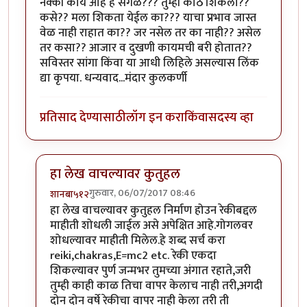
नक्की काय आहे हे सगळं??? तुम्ही कोठे शिकला??
कसे?? मला शिकता येईल का??? याचा प्रभाव जास्त
वेळ नाही राहात का?? जर नसेल तर का नाही‍?? असेल
तर कसा?? आजार व दुखणी कायमची बरी होतात??
सविस्तर सांगा किंवा या आधी लिहिले असल्यास लिंक
द्या कृपया. धन्यवाद...मंदार कुलकर्णी
प्रतिसाद देण्यासाठी
लॉग इन करा
किंवा
सदस्य व्हा
हा लेख वाचल्यावर कुतुहल
गुरुवार, 06/07/2017 08:46
शानबा५१२
In reply to
रेकी म्हणजे??? पूर्ण आणि सविस्तर सांगाल का??
हा लेख वाचल्यावर कुतुहल निर्माण होउन रेकीबद्दल
माहीती शोधली जाईल असे अपेक्षित आहे.गोगलवर
शोधल्यावर माहीती मिलेल.हे शब्द सर्च करा
reiki,chakras,E=mc2 etc. रेकी एकदा
शिकल्यावर पुर्ण जन्मभर तुमच्या अंगात रहाते,जरी
तुम्ही काही काळ तिचा वापर केलाच नाही तरी,अगदी
दोन दोन वर्षे रेकीचा वापर नाही केला तरी ती