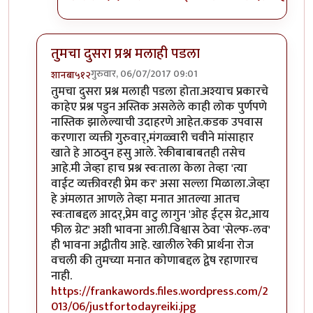
तुमचा दुसरा प्रश्न मलाही पडला
गुरुवार, 06/07/2017 09:01
शानबा५१२
In reply to
ऐकलं आहे हे रेकी प्रकरण. पण
by
ज्योति अळवणी
तुमचा दुसरा प्रश्न मलाही पडला होता.अश्याच प्रकारचे
काहेए प्रश्न पडुन अस्तिक असलेले काही लोक पुर्णपणे
नास्तिक झालेल्याची उदाहरणे आहेत.कडक उपवास
करणारा व्यक्ती गुरुवार्,मंगळ्वारी चवीने मांसाहार
खाते हे आठवुन हसु आले. रेकीबाबाबतही तसेच
आहे.मी जेव्हा हाच प्रश्न स्वःताला केला तेव्हा 'त्या
वाईट व्यक्तीवरही प्रेम कर' असा सल्ला मिळाला.जेव्हा
हे अंमलात आणले तेव्हा मनात आतल्या आतच
स्वःताबद्दल आदर्,प्रेम वाटु लागुन 'ओह ईट्स ग्रेट,आय
फील ग्रेट' अशी भावना आली.विश्वास ठेवा 'सेल्फ-लव'
ही भावना अद्वीतीय आहे. खालील रेकी प्रार्थना रोज
वचली की तुमच्या मनात कोणाबद्दल द्वेष रहाणारच
नाही.
https://frankawords.files.wordpress.com/2
013/06/justfortodayreiki.jpg