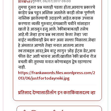
गुरुवार, 06/07/2017 09:00
शानबा५१२
In reply to
ऐकलं आहे हे रेकी प्रकरण. पण
by
ज्योति अळवणी
तुमचा दुसरा प्रश्न मलाही पडला होता.अश्याच प्रकारचे
काहेए प्रश्न पडुन अस्तिक असलेले काही लोक पुर्णपणे
नास्तिक झालेल्याची उदाहरणे आहेत.कडक उपवास
करणारा व्यक्ती गुरुवार्,मंगळ्वारी चवीने मांसाहार
खातो हे आठवुन हसु आले. रेकीबाबाबतही तसेच
आहे.मी जेव्हा हाच प्रश्न स्वःताला केला तेव्हा 'त्या
वाईट व्यक्तीवरही प्रेम कर' असा सल्ला मिळाला.जेव्हा
हे अंमलात आणले तेव्हा मनात आतल्य आतच
स्वःताबद्दल आदर्,प्रेम वाटु लागुन 'ओह ईट्स ग्रेट,आय
फील ग्रेट' अशी भावना आली.खालील रेकी प्रार्थना रोज
वचली की तुमच्या मनात कोणाबद्दल द्वेष रहाणारच
नाही.
https://frankawords.files.wordpress.com/2
013/06/justfortodayreiki.jpg
प्रतिसाद देण्यासाठी
लॉग इन करा
किंवा
सदस्य व्हा