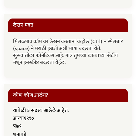
लेखन मदत
मिसळपाव.कॉम वर लेखन करताना कंट्रोल (Ctrl) + स्पेसबार
(space) ने मराठी इंग्रजी अशी भाषा बदलता येते.
सुरूवातीला फोनेटिक्स आहे. मात्र तुमच्या खात्याच्या सेटींग
मधून इनस्क्रीप्ट बदलता येईल.
कोण कोण आलंय?
यावेळी 5 सदस्यं आलेले आहेत.
आग्या१९९०
प७९
धनावडे