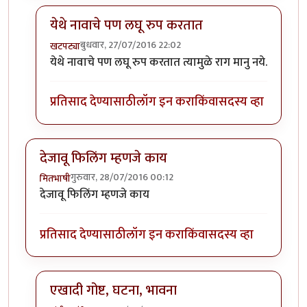
येथे नावाचे पण लघू रुप करतात
बुधवार, 27/07/2016 22:02
खटपट्या
In reply to
हेमाशेपो
by
गंगाधर मुटे
येथे नावाचे पण लघू रुप करतात त्यामुळे राग मानु नये.
प्रतिसाद देण्यासाठी
लॉग इन करा
किंवा
सदस्य व्हा
देजावू फिलिंग म्हणजे काय
गुरुवार, 28/07/2016 00:12
मितभाषी
देजावू फिलिंग म्हणजे काय
प्रतिसाद देण्यासाठी
लॉग इन करा
किंवा
सदस्य व्हा
एखादी गोष्ट, घटना, भावना