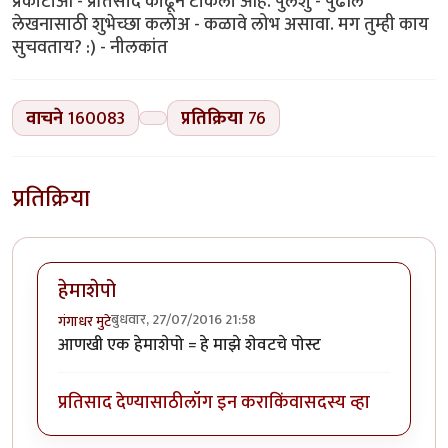
प्रकाटाआ - प्रतिसाद काढून टाकला आहे. पुलेशु - पुढील
लेखनासाठी शुभेच्छा कलोअ - कळावे लोभ असावा. मग तुम्ही काय
सुचवताय? :) - नीलकांत
वाचने
160083
प्रतिक्रिया
76
प्रतिक्रिया
हेमाशेपो
बुधवार, 27/07/2016 21:58
गंगाधर मुटे
आणखी एक हेमाशेपो = हे माझे शेवटचे पोस्ट
प्रतिसाद देण्यासाठी
लॉग इन करा
किंवा
सदस्य व्हा