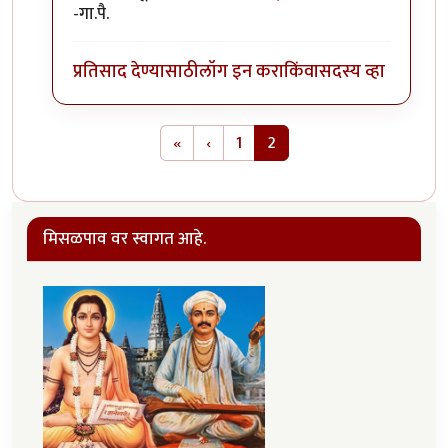
-गा.पै.
प्रतिसाद देण्यासाठी
लॉग इन करा
किंवा
सदस्य व्हा
Pagination
First page
Previous page
«
‹
1
2
मिसळपाव वर स्वागत आहे.