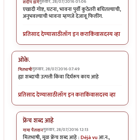
गुरुवार, 28/07/2016 01:06
संदीप डांगे
In reply to
देजावू फिलिंग म्हणजे काय
by
मितभाषी
एखादी गोष्ट, घटना, भावना पुर्वी कुठेतरी बघितल्याची,
अनुभवल्याची भावना म्हणजे देजावू फिलींग.
प्रतिसाद देण्यासाठी
लॉग इन करा
किंवा
सदस्य व्हा
ओके.
गुरुवार, 28/07/2016 07:49
मितभाषी
ह्या शब्दाची उत्पत्ती किंवा दिर्घरूप काय आहे
प्रतिसाद देण्यासाठी
लॉग इन करा
किंवा
सदस्य व्हा
फ्रेंच शब्द आहे
गुरुवार, 28/07/2016 12:13
गामा पैलवान
In reply to
ओके.
by
मितभाषी
मितभाषी, मूळ फ्रेंच शब्द आहे :
Déjà vu
आ.न.,