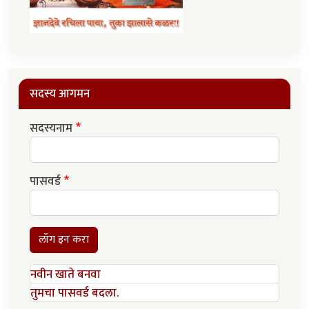
सदस्य आगमन
सदस्यनाम
पासवर्ड
लॉग इन करा
नवीन खाते बनवा
तुमचा पासवर्ड बदला.