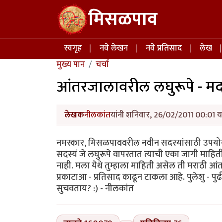
Skip to main content
मिसळपाव
Main navigation
स्वगृह
नवे लेखन
नवे प्रतिसाद
लेख
मुख्य पान
चर्चा
आंतरजालावरील लघुरूपे - म
लेखक
नीलकांत
यांनी शनिवार, 26/02/2011 00:01 या
नमस्कार, मिसळपाववरील नवीन सदस्यांसाठी उपयोगा
सदस्यं जे लघुरूपे वापरतात त्याची एका जागी माहि
नाही. मला येथे तुम्हाला माहिती असेल ती मराठी आं
प्रकाटाआ - प्रतिसाद काढून टाकला आहे. पुलेशु - 
सुचवताय? :) - नीलकांत