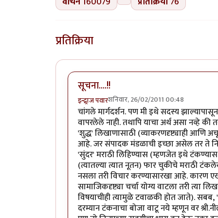
वाचने
160079
प्रतिक्रिया
76
प्रतिक्रिया
सूचना....!!
शनिवार, 26/02/2011 00:48
इन्द्र्राज पवार
चांगले मार्गदर्शन. पण मी इथे सदस्य झाल्यापास
वापरलेले नाही. तथापि याचा अर्थ असा नव्हे क
'शुद्ध' लिखाणासाठी (व्याकरणदृष्ट्याही आणि अच
आहे. जर संपादक मंडळाची इच्छा असेल तर ते निय
'सुंदर' मराठी लिहिण्यास (म्हणजेत इथे टंकण्यास
(त्यातल्या त्यात नूतन) फार चुकीचे मराठी टंकले
नसला तरी विचार करण्यासारखा आहे. कारण एखाद्
सामाजिकदृष्ट्या चर्चा योग्य वाटला तरी त्या लिख
विषयाचीही त्यामुळे टवाळकी होत जाते). सबब
दरम्यान टंकनाचा बोजा वाटू नये म्हणून वर श्री.