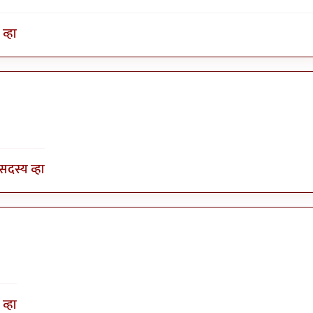
व्हा
ाठी शुभेच्छा??
by
गोगोल
सदस्य व्हा
व्हा