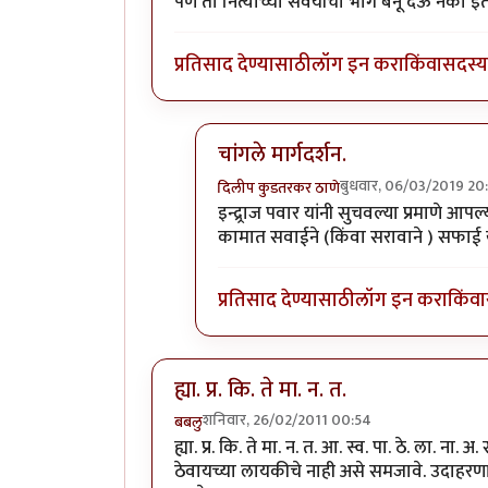
पण तो नित्याच्या सवयीचा भाग बनू देऊ नका इतकीच
प्रतिसाद देण्यासाठी
लॉग इन करा
किंवा
सदस्य 
चांगले मार्गदर्शन.
बुधवार, 06/03/2019 20
दिलीप कुडतरकर ठाणे
In reply to
सूचना....!!
by
इन्द्र्राज पवार
इन्द्र्राज पवार यांनी सुचवल्या प्रमाणे
कामात सवाईने (किंवा सरावाने ) सफाई
प्रतिसाद देण्यासाठी
लॉग इन करा
किंवा
ह्या. प्र. कि. ते मा. न. त.
शनिवार, 26/02/2011 00:54
बबलु
ह्या. प्र. कि. ते मा. न. त. आ. स्व. पा. ठे. ला. 
ठेवायच्या लायकीचे नाही असे समजावे. उदाहरणार्थः