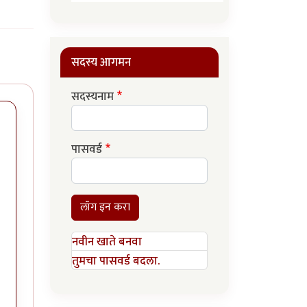
सदस्य आगमन
सदस्यनाम
पासवर्ड
लॉग इन करा
नवीन खाते बनवा
तुमचा पासवर्ड बदला.