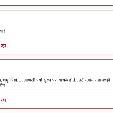
थी !
व्हा
धमु, पिडां........ आणखी पर्वा सुका पण वाचले होते. . तटी- आयो- आमचेही
टीप
व्हा