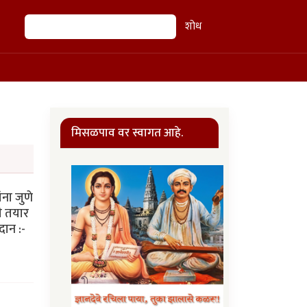
शोध
शोध
मिसळपाव वर स्वागत आहे.
ना जुणे
ी तयार
दान :-