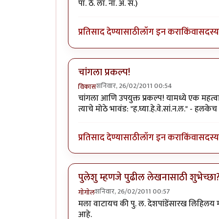
पा. ठे. ला. ना. अ. स.)
प्रतिसाद देण्यासाठी
लॉग इन करा
किंवा
सदस्य 
चांगला प्रकल्प!
शनिवार, 26/02/2011 00:54
विकास
चांगला आणि उपयुक्त प्रकल्प! यामध्ये एक महत्व
त्याचे मोठे भावंड: "ह.घ्या.हे.वे.सां.न.ल." - हल
प्रतिसाद देण्यासाठी
लॉग इन करा
किंवा
सदस्य 
पुलेशु म्हणजे पुढील लेखनासाठी शुभेच्छा
शनिवार, 26/02/2011 00:57
गोगोल
मला वाटायच की पु. ल. देशपांडेंसारख लिहिलय म्
आहे.