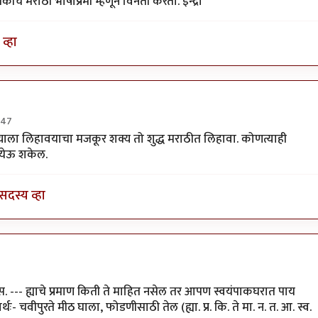
 मराठी भाषाप्रेमी म्हणून विनंती करतो. इन्द्रा
व्हा
:47
 आपल्याला लिहावयाचा मजकूर शक्य तो शुद्ध मराठीत लिहावा. कोणत्याही
 येऊ शकेल.
सदस्य व्हा
ना. अ. स. --- ह्याचे प्रमाण किती ते माहित नसेल तर आपण स्वयंपाकघरात पाय
- चवीपुरते मीठ घाला, फोडणीसाठी तेल (ह्या. प्र. कि. ते मा. न. त. आ. स्व.