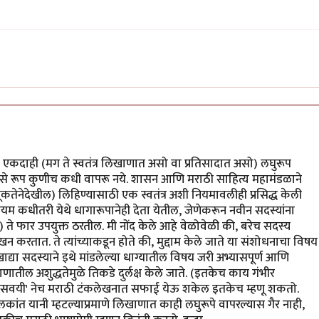
ून एकदाही (मग ते स्वतंत्र लिखाणात असो वा प्रतिसादात असो) लघुरूप
ी तसे रूप कुणीच कधी वापरू नये. शासन आणि मराठी साहित्य महामंडळाने
ूकतेनेदेखील) लिहिण्यासाठी एक स्वतंत्र अशी नियमावलीही प्रसिद्ध केली
म कधीतरी येथे धागारूपानेही देता येतील, जेणेकरून नवीन सदस्यांना
) ते फार उपयुक्त ठरतील. मी नोंद केले आहे वेळोवेळी की, बरेच सदस्य
खन करतात. ते त्यांच्याकडून होते की, मुद्दाम केले जाते या संशोधनाचा विषय
या सदस्याने इथे मांडलेल्या धाग्यातील विषय जरी अभ्यासपूर्ण आणि
ाणातील अशुद्धतेमुळे तिकडे दुर्लक्ष केले जाते. (इतकेच काय गंभीर
, 'सवयी' नेच मराठी टंकलेखनात सफाई येऊ शकेल इतकेच म्हणू शकतो.
नीलकांत यानी म्हटल्याप्रमाणे लिखाणात काही लघुरूपे वापरल्यास गैर नाही,