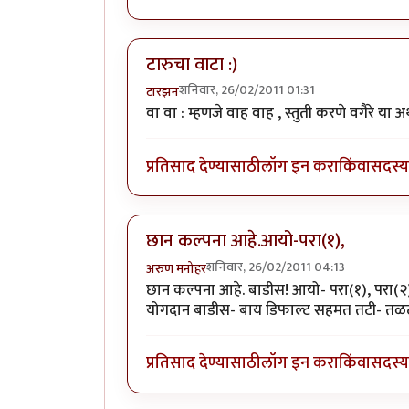
टारुचा वाटा :)
शनिवार, 26/02/2011 01:31
टारझन
वा वा : म्हणजे वाह वाह , स्तुती करणे वगैरे या अर्
प्रतिसाद देण्यासाठी
लॉग इन करा
किंवा
सदस्य 
छान कल्पना आहे.आयो-परा(१),
शनिवार, 26/02/2011 04:13
अरुण मनोहर
छान कल्पना आहे. बाडीस! आयो- परा(१), परा(२), 
योगदान बाडीस- बाय डिफाल्ट सहमत तटी- तळ
प्रतिसाद देण्यासाठी
लॉग इन करा
किंवा
सदस्य 