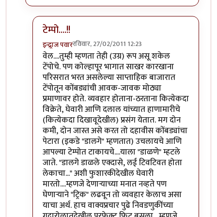
टेम्पो....!!
रविवार, 27/02/2011 12:23
इन्द्र्राज पवार
In reply to
तुम्ही म्हणता त्याप्रमाणे
by
पक्या
वेल....तुम्ही म्हणता तेही (उग्र) रूप असू शकेल
टेंपोचे. पण कोल्हापूर भागात साखर कारखाना
परिसरात भरत असलेल्या साप्ताहिक बाजारात
टेंपोतून कोंबड्यांची आवक-जावक मोठ्या
प्रमाणावर होते. व्यवहार होताना-ठरताना कित्येकदा
विक्रेते, घेवारी आणि दलाल यांच्यात हाणामारीचे
(कित्येकदा दिखावूदेखील) प्रसंग येतात. मग दोन
कमी, दोन जास्त असे करत तो दहावीस कोंबड्यांचा
पेटारा (इकडे "डालगे" म्हणतात) उचलायचे आणि
आपल्या टेम्पोत टाकायचे....याला "डाळणे" म्हटले
जाते. "डालगे डाळले एक्दासे, लई टिवटिवत होता
लेकाचा..." अशी फुशारकीदेखील घेवारी
मारतो....म्हणजे देणार्‍याच्या मनात नव्हते पण
घेणार्‍याने "ट्रिक" लढवून तो व्यवहार केलाच असा
याचा अर्थ. हाच वाक्यप्रचार पुढे निवडणुकींच्या
गदारोळातदेखील परफेक्ट फिट बसला....म्हणजे