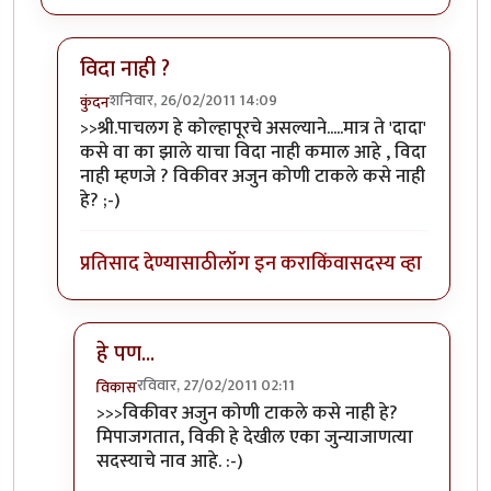
विदा नाही ?
शनिवार, 26/02/2011 14:09
कुंदन
In reply to
श्री.गगनविहारी....मी स्वतः
by
इन्द्र्राज पवार
>>श्री.पाचलग हे कोल्हापूरचे असल्याने.....मात्र ते 'दादा'
कसे वा का झाले याचा विदा नाही कमाल आहे , विदा
नाही म्हणजे ? विकीवर अजुन कोणी टाकले कसे नाही
हे? ;-)
प्रतिसाद देण्यासाठी
लॉग इन करा
किंवा
सदस्य व्हा
हे पण...
रविवार, 27/02/2011 02:11
विकास
In reply to
विदा नाही ?
by
कुंदन
>>>विकीवर अजुन कोणी टाकले कसे नाही हे?
मिपाजगतात, विकी हे देखील एका जुन्याजाणत्या
सदस्याचे नाव आहे. :-)