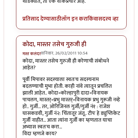
थोडक्यात, तो एक वाकप्रचार आहे.
प्रतिसाद देण्यासाठी
लॉग इन करा
किंवा
सदस्य व्हा
कोदा, मास्तर तसेच गुरुजी ही
शनिवार, 26/02/2011 10:54
मस्त कलंदर
In reply to
तीनचार महिन्यांत ब-याच शंका
by
गवि
कोदा, मास्तर तसेच गुरुजी ही कोणाची संबोधने
आहेत?
पूर्वी मिपावर सदस्याला स्वतःच सदस्यनाम
बदलण्याची मुभा होती. काही नांवे त्यातून प्रचलित
झाली आहेत.. कोदा=कोल्हापुरी दादा=विनायक
पाचलग, मास्तर्=प्रभु मास्तर्=विनायक प्रभु गुरूजी नव्हे
हो.. गुर्जी... तर, ओरिजिनल गुर्जी/गुर्जी नं१ : राजेश
घासकडवी, गुर्जी नं२: चिंतातूर जंतू.. टीपः हे ड्युप्लिकेट
गुर्जी नाहीत... आता त्यांना गुर्जी का म्हणतात याचा
अभ्यास स्वतःच करा...
विदा म्हणजे काय?