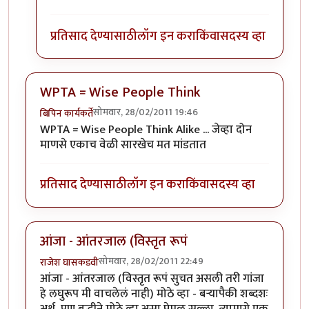
प्रतिसाद देण्यासाठी
लॉग इन करा
किंवा
सदस्य व्हा
WPTA = Wise People Think
सोमवार, 28/02/2011 19:46
बिपिन कार्यकर्ते
WPTA = Wise People Think Alike ... जेव्हा दोन
माणसे एकाच वेळी सारखेच मत मांडतात
प्रतिसाद देण्यासाठी
लॉग इन करा
किंवा
सदस्य व्हा
आंजा - आंतरजाल (विस्तृत रूपं
सोमवार, 28/02/2011 22:49
राजेश घासकडवी
आंजा - आंतरजाल (विस्तृत रूपं सुचत असली तरी गांजा
हे लघुरूप मी वाचलेलं नाही) मोठे व्हा - बऱ्यापैकी शब्दशः
अर्थ, पण बुद्धीने मोठे व्हा असा प्रेमळ सल्ला. त्यामागे एक