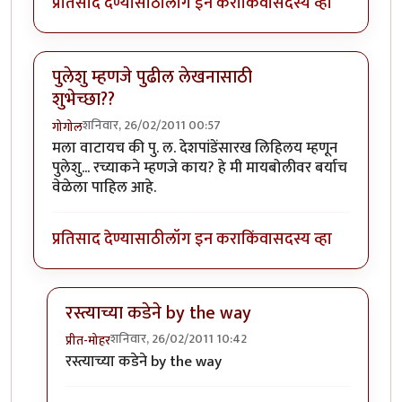
प्रतिसाद देण्यासाठी
लॉग इन करा
किंवा
सदस्य व्हा
पुलेशु म्हणजे पुढील लेखनासाठी
शुभेच्छा??
शनिवार, 26/02/2011 00:57
गोगोल
मला वाटायच की पु. ल. देशपांडेंसारख लिहिलय म्हणून
पुलेशु... रच्याकने म्हणजे काय? हे मी मायबोलीवर बर्याच
वेळेला पाहिल आहे.
प्रतिसाद देण्यासाठी
लॉग इन करा
किंवा
सदस्य व्हा
रस्त्याच्या कडेने by the way
शनिवार, 26/02/2011 10:42
प्रीत-मोहर
In reply to
पुलेशु म्हणजे पुढील लेखनासाठी शुभेच्छा??
by
गो
रस्त्याच्या कडेने by the way