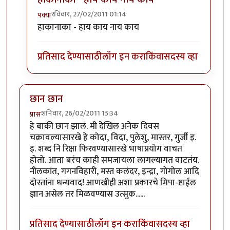
रविवार, 27/02/2011 01:14
पक्या
In reply to
.
by
आत्मशून्य
हाकानाका - हाय काय नाय काय
प्रतिसाद देण्यासाठी
लॉग इन करा
किंवा
सदस्य व्हा
छान छान
शनिवार, 26/02/2011 15:34
प्रास
हे बाकी छान झालं. मी देखिल अनेक दिवस
चक्रावल्यासारखे हे कोदा, विदा, पुलेशु, मास्तर, गुर्जी इ.
इ. शब्द नि रिक्षा फिरवण्यासारखे भाषाप्रयोग वाचत
होतो. आता बरंच काही समजायला लागल्यागत वाटतंय.
नीलकांत, गगनविहारी, मस्त कलंदर, इन्द्रा, गोगोल आदि
दोस्तांना धन्यवाद! आणखीही अशा प्रकारचे मिपा-ष्टाईल
ज्ञान असेल तर मिळवण्यास उत्सुक......
प्रतिसाद देण्यासाठी
लॉग इन करा
किंवा
सदस्य व्हा