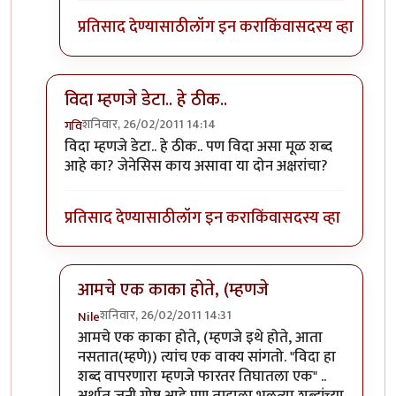
प्रतिसाद देण्यासाठी
लॉग इन करा
किंवा
सदस्य व्हा
विदा म्हणजे डेटा.. हे ठीक..
शनिवार, 26/02/2011 14:14
गवि
In reply to
श्री.गगनविहारी....मी स्वतः
by
इन्द्र्राज पवार
विदा म्हणजे डेटा.. हे ठीक.. पण विदा असा मूळ शब्द
आहे का? जेनेसिस काय असावा या दोन अक्षरांचा?
प्रतिसाद देण्यासाठी
लॉग इन करा
किंवा
सदस्य व्हा
आमचे एक काका होते, (म्हणजे
शनिवार, 26/02/2011 14:31
Nile
In reply to
विदा म्हणजे डेटा.. हे ठीक..
by
गवि
आमचे एक काका होते, (म्हणजे इथे होते, आता
नसतात(म्हणे)) त्यांच एक वाक्य सांगतो. "विदा हा
शब्द वापरणारा म्हणजे फारतर तिघातला एक" ..