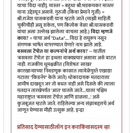
याचा विदा नाही]. मास्तर = बहुधा श्री.भडकमकर मास्तर
याना उद्देश्यून असावे. गुरुजी (किंवा प्रेमाने गुर्जी) =
श्री.राजेश घासकडवी याना म्हटले जाते (माझी माहिती
चुकीचीही असू शकेल, पण कित्येक वेळा श्री.घासकडवी
यांचा असा उल्लेख झालेला वाचला आहे.)
विदा म्हणजे
काय?
= याचा अर्थ "Data".... विदा हे लघुरूप नसून
संगणक भाषेत वापरण्यात येणारे नाम झाले आहे.
बसवला टेंपोत या कल्पनांचे अर्थ काय?
~ यातील
'बसवला टेंपोत' हा इथला वाक्यप्रचार असावा असे वाटत
नाही. राजकीय धुमश्चक्रीत (विशेषतः साखर
कारखान्याच्या निवडणूक काळात त्यावेळेपुरते एखाद्या
गटाला "किडनॅप" केले जाते) धोकादायक मतदाराला
आमीष दाखवून जर तो बधत नाही असे दिसले की त्याला
मतदान तारखेपर्यंत 'आत' घातले जाते....याला पश्चिम
महाराष्ट्रात 'बसवला टेंपोत आणि डाळला...' असे
कुजबूजत म्हटले जाते. राहिलेल्या अन्य संज्ञाबद्दलचे अर्थ
जाणून घेण्यास मीही उत्सुक आहे. इन्द्रा
प्रतिसाद देण्यासाठी
लॉग इन करा
किंवा
सदस्य व्हा