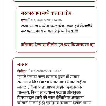
सरकारनामा मध्ये करतात तोच..
शनिवार, 26/02/2011 14:06
गवि
In reply to
कोदा, मास्तर तसेच गुरुजी ही
by
मस्त कलंदर
सरकारनामा मध्ये करतात तोच.. फक्त इथे लेखणीने
करतात....
काय सांगता..? हे व्याडेश्वरा...!!!
प्रतिसाद देण्यासाठी
लॉग इन करा
किंवा
सदस्य व्हा
मास्तर
शनिवार, 26/02/2011 10:57
गोगोल
In reply to
तीनचार महिन्यांत ब-याच शंका
by
गवि
म्हणजे एखादा फक्त त्यालाच द्वयअर्थी सन्वाद
समजतात किंवा करता येतात अशा भ्रमात राहीला
लागला, किंवा फक्त आपण आहोत म्हणूनच जग
चाललय, किंवा आपल्याला एखाद्या ओब्स्कुअर
विषयाबद्द्ल (जसे की स्वतः ईन्जिनियर असताना
कोम्बडी पालन ई ई) पुर्वानुभव नसताना देखील आपण