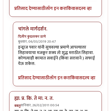
प्रतिसाद देण्यासाठी
लॉग इन करा
किंवा
सदस्य व्हा
चांगले मार्गदर्शन.
दिलीप कुडतरकर ठाणे
बुधवार, 06/03/2019 20:47
In reply to
सूचना....!!
by
इन्द्र्राज पवार
इन्द्र्राज पवार यांनी सुचवल्या प्रमाणे आपल्याला
लिहावयाचा मजकूर शक्य तो शुद्ध मराठीत लिहावा.
कोणत्याही कामात सवाईने (किंवा सरावाने ) सफाई
येऊ शकेल.
प्रतिसाद देण्यासाठी
लॉग इन करा
किंवा
सदस्य व्हा
ह्या. प्र. कि. ते मा. न. त.
शनिवार, 26/02/2011 00:54
बबलु