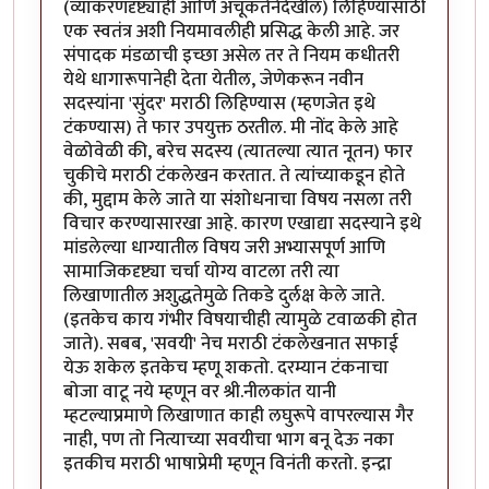
(व्याकरणदृष्ट्याही आणि अचूकतेनेदेखील) लिहिण्यासाठी
एक स्वतंत्र अशी नियमावलीही प्रसिद्ध केली आहे. जर
संपादक मंडळाची इच्छा असेल तर ते नियम कधीतरी
येथे धागारूपानेही देता येतील, जेणेकरून नवीन
सदस्यांना 'सुंदर' मराठी लिहिण्यास (म्हणजेत इथे
टंकण्यास) ते फार उपयुक्त ठरतील. मी नोंद केले आहे
वेळोवेळी की, बरेच सदस्य (त्यातल्या त्यात नूतन) फार
चुकीचे मराठी टंकलेखन करतात. ते त्यांच्याकडून होते
की, मुद्दाम केले जाते या संशोधनाचा विषय नसला तरी
विचार करण्यासारखा आहे. कारण एखाद्या सदस्याने इथे
मांडलेल्या धाग्यातील विषय जरी अभ्यासपूर्ण आणि
सामाजिकदृष्ट्या चर्चा योग्य वाटला तरी त्या
लिखाणातील अशुद्धतेमुळे तिकडे दुर्लक्ष केले जाते.
(इतकेच काय गंभीर विषयाचीही त्यामुळे टवाळकी होत
जाते). सबब, 'सवयी' नेच मराठी टंकलेखनात सफाई
येऊ शकेल इतकेच म्हणू शकतो. दरम्यान टंकनाचा
बोजा वाटू नये म्हणून वर श्री.नीलकांत यानी
म्हटल्याप्रमाणे लिखाणात काही लघुरूपे वापरल्यास गैर
नाही, पण तो नित्याच्या सवयीचा भाग बनू देऊ नका
इतकीच मराठी भाषाप्रेमी म्हणून विनंती करतो. इन्द्रा