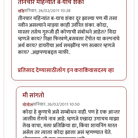
तीनचार महिन्यांत ब-याच शंका
शनिवार, 26/02/2011 10:28
गवि
तीनचार महिन्यांत ब-याच शंका दूर झाल्या पण मी तसा
नवीन असल्याने माझ्या काही उर्वरित शंका. कोदा,
मास्तर तसेच गुरुजी ही कोणाची संबोधने आहेत? विदा
म्हणजे काय? रिक्षा फिरवणे,बसवला टेंपोत या कल्पनांचे
अर्थ काय? डायरीचा अर्थ समझींग्ड पण सत्कार म्हणजे
काय? ..अज्ञपणाबद्दल माफ़ी..
प्रतिसाद देण्यासाठी
लॉग इन करा
किंवा
सदस्य व्हा
मी सांगतो
शनिवार, 26/02/2011 10:50
गोगोल
In reply to
तीनचार महिन्यांत ब-याच शंका
by
गवि
कोदा हे कुणाचे असे सम्बोधन नाही. पण हे एक आन्तर
जालीय रोगचे नाव आहे. म्हणजे एखादा उगाचच माझा
लेख वाचा, मला प्रतिक्रिया द्या, किंवा शायनिंग मारत
असेल तर त्याला कोदा झाला असं म्हणण्यात येते.