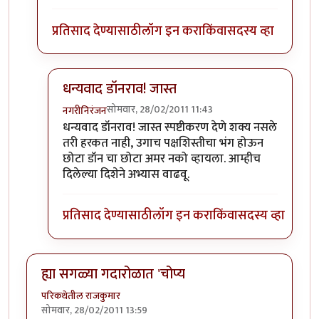
प्रतिसाद देण्यासाठी
लॉग इन करा
किंवा
सदस्य व्हा
धन्यवाद डॉनराव! जास्त
सोमवार, 28/02/2011 11:43
नगरीनिरंजन
In reply to
सांगतो ...
by
छोटा डॉन
धन्यवाद डॉनराव! जास्त स्पष्टीकरण देणे शक्य नसले
तरी हरकत नाही, उगाच पक्षशिस्तीचा भंग होऊन
छोटा डॉन चा छोटा अमर नको व्हायला. आम्हीच
दिलेल्या दिशेने अभ्यास वाढवू.
प्रतिसाद देण्यासाठी
लॉग इन करा
किंवा
सदस्य व्हा
ह्या सगळ्या गदारोळात 'चोप्य
परिकथेतील राजकुमार
सोमवार, 28/02/2011 13:59