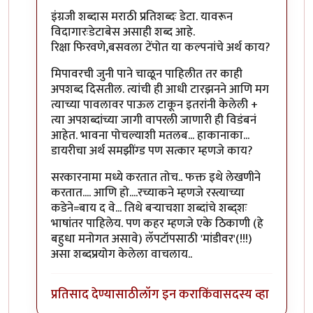
इंग्रजी शब्दास मराठी प्रतिशब्दः डेटा. यावरून
विदागारःडेटाबेस असाही शब्द आहे.
रिक्षा फिरवणे,बसवला टेंपोत या कल्पनांचे अर्थ काय?
मिपावरची जुनी पाने चाळून पाहिलीत तर काही
अपशब्द दिसतील. त्यांची ही आधी टारझनने आणि मग
त्याच्या पावलावर पाऊल टाकून इतरांनी केलेली +
त्या अपशब्दांच्या जागी वापरली जाणारी ही विडंबनं
आहेत. भावना पोचल्याशी मतलब... हाकानाका...
डायरीचा अर्थ समझींग्ड पण सत्कार म्हणजे काय?
सरकारनामा मध्ये करतात तोच.. फक्त इथे लेखणीने
करतात.... आणि हो....रच्याकने म्हणजे रस्त्याच्या
कडेने=बाय द वे... तिथे बर्‍याचशा शब्दांचे शब्द्शः
भाषांतर पाहिलेय. पण कहर म्हणजे एके ठिकाणी (हे
बहुधा मनोगत असावे) लॅपटॉपसाठी 'मांडीवर'(!!!)
असा शब्दप्रयोग केलेला वाचलाय..
प्रतिसाद देण्यासाठी
लॉग इन करा
किंवा
सदस्य व्हा