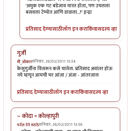
'अमुक एक गट बडेजाव मारत होता, पण उचलला
बसवला टेम्पोत आणि डाळला...!" इन्द्रा
प्रतिसाद देण्यासाठी
लॉग इन करा
किंवा
सदस्य व्हा
गुर्जी
शनिवार, 26/02/2011 13:54
मी_ओंकार
केसुगुर्जींना विसरून कसे चालेल. प्रतिसाद अवांतर होऊ
नये म्हणून आमची भर आंजा / अंजा - आंतरजाल
प्रतिसाद देण्यासाठी
लॉग इन करा
किंवा
सदस्य व्हा
~ कोदा = कोल्हापुरी
शनिवार, 26/02/2011 13:56
पर्नल नेने मराठे