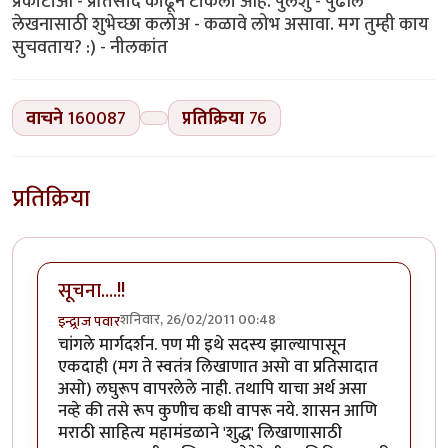
प्रकाटाआ - प्रतिसाद काढून टाकला आहे. पुलेशु - पुढील
लेखनासाठी शुभेच्छा कलोअ - कळावे लोभ असावा. मग तुम्ही काय
सुचवताय? :) - नीलकांत
वाचने
160087
प्रतिक्रिया
76
प्रतिक्रिया
सूचना....!!
शनिवार, 26/02/2011 00:48
इन्द्र्राज पवार
चांगले मार्गदर्शन. पण मी इथे सदस्य झाल्यापासून
एकदाही (मग ते स्वतंत्र लिखाणात असो वा प्रतिसादात
असो) लघुरूप वापरलेले नाही. तथापि याचा अर्थ असा
नव्हे की तसे रूप कुणीच कधी वापरू नये. शासन आणि
मराठी साहित्य महामंडळाने 'शुद्ध' लिखाणासाठी