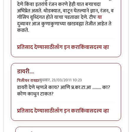
देणे किंवा इतरांचे रंजन करणे हेही यात बर्‍याचदा
अभिप्रेत असते. थोडक्यात, वाटून घेतल्याने ज्ञान, रंजन, व
गॉसिप वृध्दिंगत होते याचा पडताळा देणे. टीपः
या
दुव्यावर आज कुणाकुणाच्या खरडवह्या तेजीत आहेत ते
कळते.
प्रतिसाद देण्यासाठी
लॉग इन करा
किंवा
सदस्य व्हा
डायरी....
बुधवार, 23/03/2011 10:23
पिलीयन रायडर
डायरी देणे म्हणजे काय? आणि प्र.का.टा.आ .......... का?
कोण काधुन टाकत?
प्रतिसाद देण्यासाठी
लॉग इन करा
किंवा
सदस्य व्हा