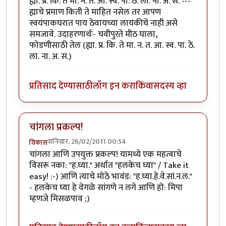
ह्या. प्र. कि. ते मा. न. त. आ. स्व. पा. ठे. ला. ना. अ. स. ---
ह्याचे प्रमाण किती ते माहित नसेल तर आपण
स्वयंपाकघरात पाय ठेवायच्या लायकीचे नाही असे
समजावे. उदाहरणार्थः- चवीपुरते मीठ घाला,
फोडणीसाठी तेल (ह्या. प्र. कि. ते मा. न. त. आ. स्व. पा. ठे.
ला. ना. अ. स.)
प्रतिसाद देण्यासाठी
लॉग इन करा
किंवा
सदस्य व्हा
चांगला प्रकल्प!
शनिवार, 26/02/2011 00:54
विकास
चांगला आणि उपयुक्त प्रकल्प! यामध्ये एक महत्वाचे
विसरू नका: "ह.घ्या." अर्थात "हलकेच घ्या" / Take it
easy! :-) आणि त्याचे मोठे भावंड: "ह.घ्या.हे.वे.सां.न.ल."
- हलकेच घ्या हे वेगळे सांगणे न लगे आणि हो: मिपा
म्हणजे मिसळपाव ;)