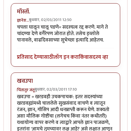
मॉस्तॉ.
बुधवार, 02/03/2011 12:50
ज्ञानेश...
चपला घालून चालू पडणे= सदस्यत्व रद्द करणे. मागे ते
चांदण्या देणे वगैरेपण जोरात होते. तसेच ड्व्लोले
पानावले, वाढदिवसाच्या शुभेच्छा इत्यादि आहेतच.
प्रतिसाद देण्यासाठी
लॉग इन करा
किंवा
सदस्य व्हा
खवउपा
बुधवार, 02/03/2011 17:10
चिंतातुर जंतू
खवउपा = खरडवही उचकपाचक: इतर सदस्यांच्या
खरडवह्यांमध्ये चाललेले सुखसंवाद वाचणे व त्यातून
रंजन, ज्ञान, गॉसिप आदी धनप्राप्ती करून घेणे. शक्यतो
अशा मौलिक गोष्टींचा (लगेचच किंवा नंतर कधीतरी)
यथायोग्य वापर करणे व त्याद्वारे आपले ज्ञान पाजळणे,
इतरांना 'आमचे तुमच्यावर लक्ष आहे!' असे लक्षात आणून