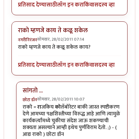
प्रतिसाद देण्यासाठी
लॉग इन करा
किंवा
सदस्य व्हा
राको म्हणजे काय ते कळू शकेल
सोमवार, 28/02/2011 07:14
नगरीनिरंजन
राको म्हणजे काय ते कळू शकेल काय?
प्रतिसाद देण्यासाठी
लॉग इन करा
किंवा
सदस्य व्हा
सांगतो ...
सोमवार, 28/02/2011 10:07
छोटा डॉन
In reply to
राको म्हणजे काय ते कळू शकेल
by
नगरीनिरंजन
राको =
रा
जकिय
को
लॅबोरेटर बाकी जास्त स्पष्टीकरण
देणे आमच्या पक्षशिस्तीच्या विरुद्ध आहे आणि त्यामुळे
कार्यकर्त्यांमध्ये चुकीचा संदेश जाऊ शकण्याची
शक्यता असल्याने आम्ही इथेच पुर्णविराम देतो. ;) - (
आद्य राको ) छोटा डॉन