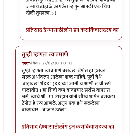
अर्थात जुनी गोष्ट आहे पण तुम्हाला भलत्या शब्दांच्या
जन्माचे डोहाळे लागलेत म्हणुन आपली एक चिंच
दीली तुम्हाला. ;-)
प्रतिसाद देण्यासाठी
लॉग इन करा
किंवा
सदस्य व्हा
तुम्ही म्हणता त्याप्रमाणे
रविवार, 27/02/2011 01:13
पक्या
In reply to
श्री.गगनविहारी....मी स्वतः
by
इन्द्र्राज पवार
तुम्ही म्हणता त्याप्रमाणे बसवला टेंपोत हा इतका
सरळ अर्थावरून आलेला शब्द नाहिये. पूर्वी येथे
'बाझवला भेंXX ' (XX च्या जागी च आणी त ची रूपे
घालावीत ) हा शिवी कम वाक्प्रचार सर्रास वापरात
असे. त्याचे श्री . मा. टारझन यांनी सौम्य भाषेत बसवला
टेंपोत हे रुप आणले. अजून एक इथे रूळलेला
वाक्प्रचार - बाजार उठला.
प्रतिसाद देण्यासाठी
लॉग इन करा
किंवा
सदस्य व्हा