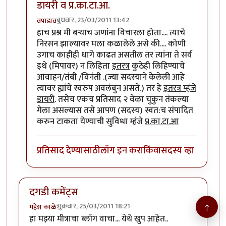
डायरी व प्र.का.टा.आ.
बुधवार, 23/03/2011 13:42
वपाडाव
In reply to
डायरी....
by
पिलीयन रायडर
हाच प्रश्न मी बर्‍याच जणांना विचारला होता.... त्याचे
निरसन झाल्यावर मला कळालेले असे की.... कोणी
उगाच काहीही धागे काढत असतील तर त्यांना ते सर्व
इथे (मिपावर) न लिहिता
इतरत्र
कुठेही लिहिण्याचे
आवाहन/तंबी /विनंती .(ज्या सदस्याने केलेली आहे
त्यावर ह्यांचे स्वरुप अवलंबुन असते.) तर हे
इतरत्र म्हंजे
डायरी
. तसेच एकच प्रतिसाद २ वेळा चुकुन तंकल्या
गेला असल्यास तसे आपण (सदस्य) स्वत:च संपादित
करुन टाकता येण्याची सुविधा म्हंजे
प्र.का.टा.आ
प्रतिसाद देण्यासाठी
लॉग इन करा
किंवा
सदस्य व्हा
दगडी कमेंट्स
↑
शुक्रवार, 25/03/2011 18:21
महेश काळे
हा मझ्या मीत्राचा ब्लॉग वाचा... येथे खुप आहेत..