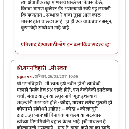
त्या क्षेत्रातील तज्ञ माणसचे प्रोब्लेम्स फिक्स केले,
किन्वा आपण कूलेस्ट डॅड असल्याची स्वप्ने पडू लागली
कि म्हणतात .. सम्भाळ रे बाबा तुझा आज काल
मास्तर होत चालला आहे.. हा ही एक वाकप्रचार असून,
कुणाचेही सम्बोधन नाहे आहे.
प्रतिसाद देण्यासाठी
लॉग इन करा
किंवा
सदस्य व्हा
श्री.गगनविहारी....मी स्वतः
शनिवार, 26/02/2011 10:56
इन्द्र्राज पवार
श्री.गगनविहारी....मी स्वतः इथे नवीन होतो त्यावेळी
मलाही नेमके हेच प्रश्न पडले होते, पण वेळोवेळी झालेल्या
चर्चा, संवाद यातून या लघुरुपांचे 'गूढ' इथल्याच
सदस्यांनी उलगडले होते :
कोदा, मास्तर तसेच गुरुजी ही
कोणाची संबोधने आहेत?
~ कोदा = कोल्हापुरी
दादा.....हा 'मान' श्री.विनायक पाचलग या सदस्यास
त्यांच्या मिपामित्रांनी बहाल केला आहे. [श्री.पाचलग हे
कोल्हापूरचे असल्याने.....मात्र ते 'दादा' कसे वा का झाले