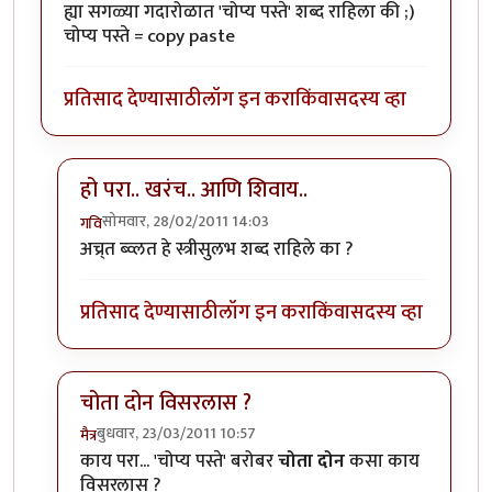
ह्या सगळ्या गदारोळात 'चोप्य पस्ते' शब्द राहिला की ;)
चोप्य पस्ते = copy paste
प्रतिसाद देण्यासाठी
लॉग इन करा
किंवा
सदस्य व्हा
हो परा.. खरंच.. आणि शिवाय..
सोमवार, 28/02/2011 14:03
गवि
In reply to
ह्या सगळ्या गदारोळात 'चोप्य
by
परिकथेतील राज
अच्र्त ब्व्लत हे स्त्रीसुलभ शब्द राहिले का ?
प्रतिसाद देण्यासाठी
लॉग इन करा
किंवा
सदस्य व्हा
चोता दोन विसरलास ?
बुधवार, 23/03/2011 10:57
मैत्र
In reply to
ह्या सगळ्या गदारोळात 'चोप्य
by
परिकथेतील राज
काय परा... 'चोप्य पस्ते' बरोबर
चोता दोन
कसा काय
विसरलास ?