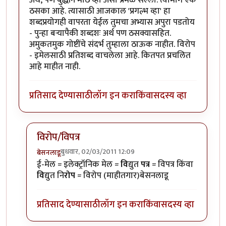
ठसका आहे. त्यासाठी आजकाल 'प्रगल्भ व्हा' हा
शब्दप्रयोगही वापरता येईल तुमचा अभ्यास अपुरा पडतोय
- पुन्हा बऱ्यापैकी शब्दशः अर्थ पण ठसक्यासहित.
अमुकतमुक गोष्टींचे संदर्भ तुम्हाला ठाऊक नाहीत. विरोप
- इमेलसाठी प्रतिशब्द वाचलेला आहे. कितपत प्रचलित
आहे माहीत नाही.
प्रतिसाद देण्यासाठी
लॉग इन करा
किंवा
सदस्य व्हा
विरोप/विपत्र
बुधवार, 02/03/2011 12:09
बेसनलाडू
In reply to
आंजा - आंतरजाल (विस्तृत रूपं
by
राजेश घासकड
ई-मेल = इलेक्ट्रॉनिक मेल =
वि
द्युत
पत्र
= विपत्र किंवा
वि
द्युत नि
रोप
= विरोप (माहीतगार)बेसनलाडू
प्रतिसाद देण्यासाठी
लॉग इन करा
किंवा
सदस्य व्हा