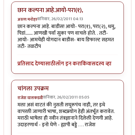
छान कल्पना आहे.आयो-परा(१),
शनिवार, 26/02/2011 04:13
अरुण मनोहर
छान कल्पना आहे. बाडीस! आयो- परा(१), परा(२), धमु,
पिडां........ आणखी पर्वा सुका पण वाचले होते. . तटी-
आयो- आमचेही योगदान बाडीस- बाय डिफाल्ट सहमत
तटी- तळटीप
प्रतिसाद देण्यासाठी
लॉग इन करा
किंवा
सदस्य व्हा
चांगला उपक्रम
शनिवार, 26/02/2011 05:05
राजेश घासकडवी
मला असं वाटतं की नुसती लघुरूपंच नाही, तर इथे
वापरली जाणारी भाषा, शब्दप्रयोग हेही अंतर्भूत करावेत.
मराठी भाषेला ही नवीन तंत्रज्ञानाने दिलेली देणगी आहे.
उदाहरणार्थ - इनो घेणे - ह्यापी बड्डे . . . राजेश