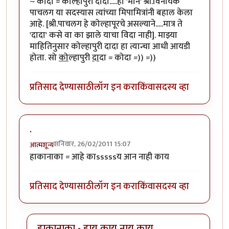
~ कोदा = कोल्हापुरी दादा.....हा 'मान' श्री.विनायक
पाचलग या सदस्यास त्यांच्या मिपामित्रांनी बहाल केला
आहे. [श्री.पाचलग हे कोल्हापूरचे असल्याने.....मात्र ते
'दादा' कसे वा का झाले याचा विदा नाही]. माझ्या
माहितिनुसार कोल्हापुरी दादा हा त्यान्चा आधी आयडी
होता. सो
को
ल्हापुरी
दा
दा = कोदा =)) =))
प्रतिसाद देण्यासाठी
लॉग इन करा
किंवा
सदस्य व्हा
.
शनिवार, 26/02/2011 15:07
आत्मशून्य
हाकानाका = आहे काsssssय आन नाही काय
प्रतिसाद देण्यासाठी
लॉग इन करा
किंवा
सदस्य व्हा
हाकानाका - हाय काय नाय काय