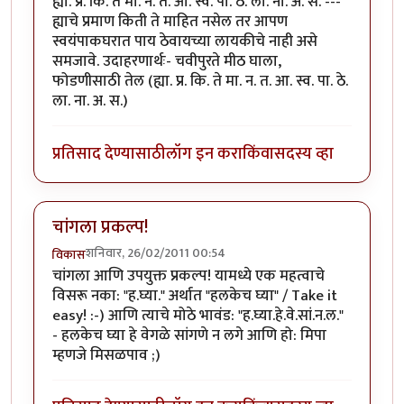
ह्या. प्र. कि. ते मा. न. त. आ. स्व. पा. ठे. ला. ना. अ. स. ---
ह्याचे प्रमाण किती ते माहित नसेल तर आपण
स्वयंपाकघरात पाय ठेवायच्या लायकीचे नाही असे
समजावे. उदाहरणार्थः- चवीपुरते मीठ घाला,
फोडणीसाठी तेल (ह्या. प्र. कि. ते मा. न. त. आ. स्व. पा. ठे.
ला. ना. अ. स.)
प्रतिसाद देण्यासाठी
लॉग इन करा
किंवा
सदस्य व्हा
चांगला प्रकल्प!
शनिवार, 26/02/2011 00:54
विकास
चांगला आणि उपयुक्त प्रकल्प! यामध्ये एक महत्वाचे
विसरू नका: "ह.घ्या." अर्थात "हलकेच घ्या" / Take it
easy! :-) आणि त्याचे मोठे भावंड: "ह.घ्या.हे.वे.सां.न.ल."
- हलकेच घ्या हे वेगळे सांगणे न लगे आणि हो: मिपा
म्हणजे मिसळपाव ;)