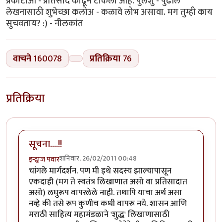
प्रकाटाआ - प्रतिसाद काढून टाकला आहे. पुलेशु - पुढील
लेखनासाठी शुभेच्छा कलोअ - कळावे लोभ असावा. मग तुम्ही काय
सुचवताय? :) - नीलकांत
वाचने
160078
प्रतिक्रिया
76
प्रतिक्रिया
सूचना....!!
शनिवार, 26/02/2011 00:48
इन्द्र्राज पवार
चांगले मार्गदर्शन. पण मी इथे सदस्य झाल्यापासून
एकदाही (मग ते स्वतंत्र लिखाणात असो वा प्रतिसादात
असो) लघुरूप वापरलेले नाही. तथापि याचा अर्थ असा
नव्हे की तसे रूप कुणीच कधी वापरू नये. शासन आणि
मराठी साहित्य महामंडळाने 'शुद्ध' लिखाणासाठी