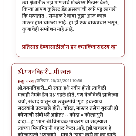
त्या क्षेत्रातील तज्ञ माणसचे प्रोब्लेम्स फिक्स केले,
किन्वा आपण कूलेस्ट डॅड असल्याची स्वप्ने पडू लागली
कि म्हणतात .. सम्भाळ रे बाबा तुझा आज काल
मास्तर होत चालला आहे.. हा ही एक वाकप्रचार असून,
कुणाचेही सम्बोधन नाहे आहे.
प्रतिसाद देण्यासाठी
लॉग इन करा
किंवा
सदस्य व्हा
श्री.गगनविहारी....मी स्वतः
शनिवार, 26/02/2011 10:56
इन्द्र्राज पवार
श्री.गगनविहारी....मी स्वतः इथे नवीन होतो त्यावेळी
मलाही नेमके हेच प्रश्न पडले होते, पण वेळोवेळी झालेल्या
चर्चा, संवाद यातून या लघुरुपांचे 'गूढ' इथल्याच
सदस्यांनी उलगडले होते :
कोदा, मास्तर तसेच गुरुजी ही
कोणाची संबोधने आहेत?
~ कोदा = कोल्हापुरी
दादा.....हा 'मान' श्री.विनायक पाचलग या सदस्यास
त्यांच्या मिपामित्रांनी बहाल केला आहे. [श्री.पाचलग हे
कोल्हापूरचे असल्याने.....मात्र ते 'दादा' कसे वा का झाले