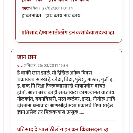
रविवार, 27/02/2011 01:14
पक्या
In reply to
.
by
आत्मशून्य
हाकानाका - हाय काय नाय काय
प्रतिसाद देण्यासाठी
लॉग इन करा
किंवा
सदस्य व्हा
छान छान
शनिवार, 26/02/2011 15:34
प्रास
हे बाकी छान झालं. मी देखिल अनेक दिवस
चक्रावल्यासारखे हे कोदा, विदा, पुलेशु, मास्तर, गुर्जी इ.
इ. शब्द नि रिक्षा फिरवण्यासारखे भाषाप्रयोग वाचत
होतो. आता बरंच काही समजायला लागल्यागत वाटतंय.
नीलकांत, गगनविहारी, मस्त कलंदर, इन्द्रा, गोगोल आदि
दोस्तांना धन्यवाद! आणखीही अशा प्रकारचे मिपा-ष्टाईल
ज्ञान असेल तर मिळवण्यास उत्सुक......
प्रतिसाद देण्यासाठी
लॉग इन करा
किंवा
सदस्य व्हा