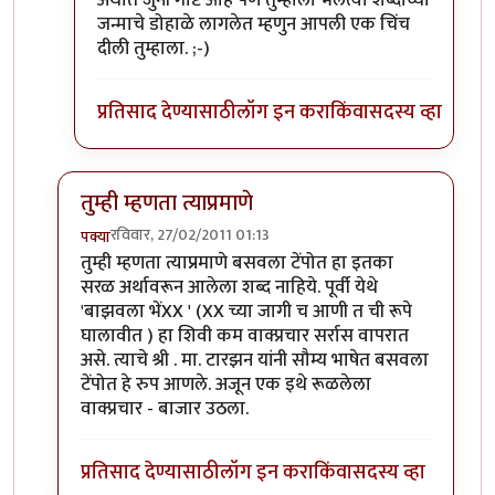
अर्थात जुनी गोष्ट आहे पण तुम्हाला भलत्या शब्दांच्या
जन्माचे डोहाळे लागलेत म्हणुन आपली एक चिंच
दीली तुम्हाला. ;-)
प्रतिसाद देण्यासाठी
लॉग इन करा
किंवा
सदस्य व्हा
तुम्ही म्हणता त्याप्रमाणे
रविवार, 27/02/2011 01:13
पक्या
In reply to
श्री.गगनविहारी....मी स्वतः
by
इन्द्र्राज पवार
तुम्ही म्हणता त्याप्रमाणे बसवला टेंपोत हा इतका
सरळ अर्थावरून आलेला शब्द नाहिये. पूर्वी येथे
'बाझवला भेंXX ' (XX च्या जागी च आणी त ची रूपे
घालावीत ) हा शिवी कम वाक्प्रचार सर्रास वापरात
असे. त्याचे श्री . मा. टारझन यांनी सौम्य भाषेत बसवला
टेंपोत हे रुप आणले. अजून एक इथे रूळलेला
वाक्प्रचार - बाजार उठला.
प्रतिसाद देण्यासाठी
लॉग इन करा
किंवा
सदस्य व्हा