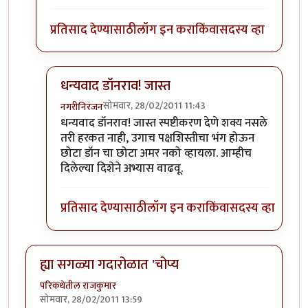
प्रतिसाद देण्यासाठी
लॉग इन करा
किंवा
सदस्य व्हा
धन्यवाद डॉनराव! जास्त
सोमवार, 28/02/2011 11:43
नगरीनिरंजन
In reply to
सांगतो ...
by
छोटा डॉन
धन्यवाद डॉनराव! जास्त स्पष्टीकरण देणे शक्य नसले
तरी हरकत नाही, उगाच पक्षशिस्तीचा भंग होऊन
छोटा डॉन चा छोटा अमर नको व्हायला. आम्हीच
दिलेल्या दिशेने अभ्यास वाढवू.
प्रतिसाद देण्यासाठी
लॉग इन करा
किंवा
सदस्य व्हा
ह्या सगळ्या गदारोळात 'चोप्य
परिकथेतील राजकुमार
सोमवार, 28/02/2011 13:59