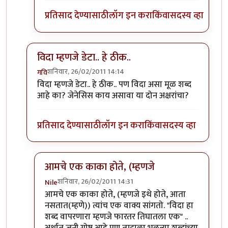
प्रतिसाद देण्यासाठी
लॉग इन करा
किंवा
सदस्य व्हा
विदा म्हणजे डेटा.. हे ठीक..
शनिवार, 26/02/2011 14:14
गवि
In reply to
श्री.गगनविहारी....मी स्वतः
by
इन्द्र्राज पवार
विदा म्हणजे डेटा.. हे ठीक.. पण विदा असा मूळ शब्द
आहे का? जेनेसिस काय असावा या दोन अक्षरांचा?
प्रतिसाद देण्यासाठी
लॉग इन करा
किंवा
सदस्य व्हा
आमचे एक काका होते, (म्हणजे
शनिवार, 26/02/2011 14:31
Nile
In reply to
विदा म्हणजे डेटा.. हे ठीक..
by
गवि
आमचे एक काका होते, (म्हणजे इथे होते, आता
नसतात(म्हणे)) त्यांच एक वाक्य सांगतो. "विदा हा
शब्द वापरणारा म्हणजे फारतर तिघातला एक" ..