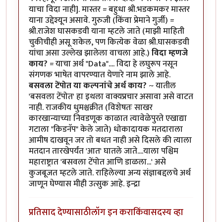
याचा विदा नाही]. मास्तर = बहुधा श्री.भडकमकर मास्तर
याना उद्देश्यून असावे. गुरुजी (किंवा प्रेमाने गुर्जी) =
श्री.राजेश घासकडवी याना म्हटले जाते (माझी माहिती
चुकीचीही असू शकेल, पण कित्येक वेळा श्री.घासकडवी
यांचा असा उल्लेख झालेला वाचला आहे.)
विदा म्हणजे
काय?
= याचा अर्थ "Data".... विदा हे लघुरूप नसून
संगणक भाषेत वापरण्यात येणारे नाम झाले आहे.
बसवला टेंपोत या कल्पनांचे अर्थ काय?
~ यातील
'बसवला टेंपोत' हा इथला वाक्यप्रचार असावा असे वाटत
नाही. राजकीय धुमश्चक्रीत (विशेषतः साखर
कारखान्याच्या निवडणूक काळात त्यावेळेपुरते एखाद्या
गटाला "किडनॅप" केले जाते) धोकादायक मतदाराला
आमीष दाखवून जर तो बधत नाही असे दिसले की त्याला
मतदान तारखेपर्यंत 'आत' घातले जाते....याला पश्चिम
महाराष्ट्रात 'बसवला टेंपोत आणि डाळला...' असे
कुजबूजत म्हटले जाते. राहिलेल्या अन्य संज्ञाबद्दलचे अर्थ
जाणून घेण्यास मीही उत्सुक आहे. इन्द्रा
प्रतिसाद देण्यासाठी
लॉग इन करा
किंवा
सदस्य व्हा