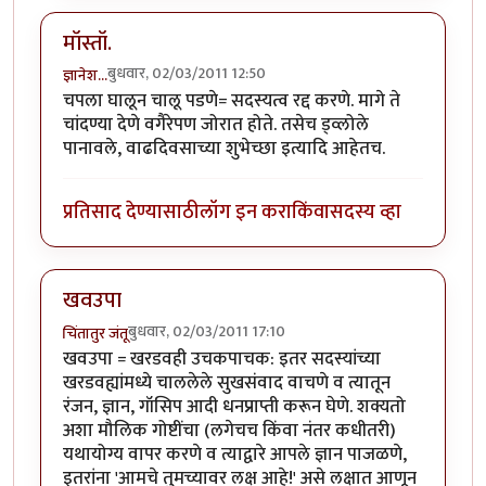
मॉस्तॉ.
बुधवार, 02/03/2011 12:50
ज्ञानेश...
चपला घालून चालू पडणे= सदस्यत्व रद्द करणे. मागे ते
चांदण्या देणे वगैरेपण जोरात होते. तसेच ड्व्लोले
पानावले, वाढदिवसाच्या शुभेच्छा इत्यादि आहेतच.
प्रतिसाद देण्यासाठी
लॉग इन करा
किंवा
सदस्य व्हा
खवउपा
बुधवार, 02/03/2011 17:10
चिंतातुर जंतू
खवउपा = खरडवही उचकपाचक: इतर सदस्यांच्या
खरडवह्यांमध्ये चाललेले सुखसंवाद वाचणे व त्यातून
रंजन, ज्ञान, गॉसिप आदी धनप्राप्ती करून घेणे. शक्यतो
अशा मौलिक गोष्टींचा (लगेचच किंवा नंतर कधीतरी)
यथायोग्य वापर करणे व त्याद्वारे आपले ज्ञान पाजळणे,
इतरांना 'आमचे तुमच्यावर लक्ष आहे!' असे लक्षात आणून