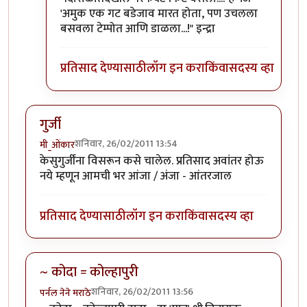
'अमुक एक गट बडेजाव मारत होता, पण उचलला
बसवला टेम्पोत आणि डाळला...!" इन्द्रा
प्रतिसाद देण्यासाठी
लॉग इन करा
किंवा
सदस्य व्हा
गुर्जी
शनिवार, 26/02/2011 13:54
मी_ओंकार
केसुगुर्जींना विसरून कसे चालेल. प्रतिसाद अवांतर होऊ
नये म्हणून आमची भर आंजा / अंजा - आंतरजाल
प्रतिसाद देण्यासाठी
लॉग इन करा
किंवा
सदस्य व्हा
~ कोदा = कोल्हापुरी
शनिवार, 26/02/2011 13:56
पर्नल नेने मराठे