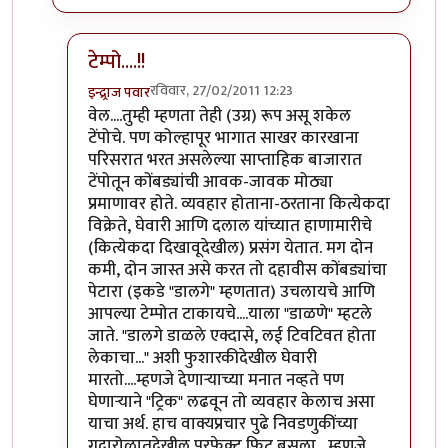
टेम्पो....!!
रविवार, 27/02/2011 12:23
इन्द्र्राज पवार
In reply to
तुम्ही म्हणता त्याप्रमाणे
by
पक्या
वेल....तुम्ही म्हणता तेही (उग्र) रूप असू शकेल
टेंपोचे. पण कोल्हापूर भागात साखर कारखाना
परिसरात भरत असलेल्या साप्ताहिक बाजारात
टेंपोतून कोंबड्यांची आवक-जावक मोठ्या
प्रमाणावर होते. व्यवहार होताना-ठरताना कित्येकदा
विक्रेते, घेवारी आणि दलाल यांच्यात हाणामारीचे
(कित्येकदा दिखावूदेखील) प्रसंग येतात. मग दोन
कमी, दोन जास्त असे करत तो दहावीस कोंबड्यांचा
पेटारा (इकडे "डालगे" म्हणतात) उचलायचे आणि
आपल्या टेम्पोत टाकायचे....याला "डाळणे" म्हटले
जाते. "डालगे डाळले एक्दासे, लई टिवटिवत होता
लेकाचा..." अशी फुशारकीदेखील घेवारी
मारतो....म्हणजे देणार्‍याच्या मनात नव्हते पण
घेणार्‍याने "ट्रिक" लढवून तो व्यवहार केलाच असा
याचा अर्थ. हाच वाक्यप्रचार पुढे निवडणुकींच्या
गदारोळातदेखील परफेक्ट फिट बसला....म्हणजे