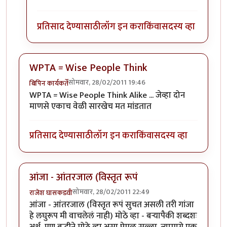
प्रतिसाद देण्यासाठी
लॉग इन करा
किंवा
सदस्य व्हा
WPTA = Wise People Think
सोमवार, 28/02/2011 19:46
बिपिन कार्यकर्ते
WPTA = Wise People Think Alike ... जेव्हा दोन
माणसे एकाच वेळी सारखेच मत मांडतात
प्रतिसाद देण्यासाठी
लॉग इन करा
किंवा
सदस्य व्हा
आंजा - आंतरजाल (विस्तृत रूपं
सोमवार, 28/02/2011 22:49
राजेश घासकडवी
आंजा - आंतरजाल (विस्तृत रूपं सुचत असली तरी गांजा
हे लघुरूप मी वाचलेलं नाही) मोठे व्हा - बऱ्यापैकी शब्दशः
अर्थ, पण बुद्धीने मोठे व्हा असा प्रेमळ सल्ला. त्यामागे एक