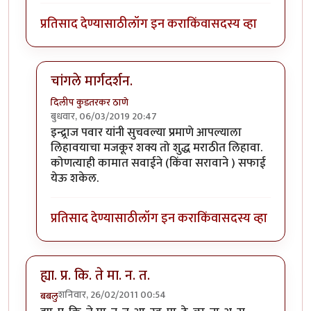
प्रतिसाद देण्यासाठी
लॉग इन करा
किंवा
सदस्य व्हा
चांगले मार्गदर्शन.
दिलीप कुडतरकर ठाणे
बुधवार, 06/03/2019 20:47
In reply to
सूचना....!!
by
इन्द्र्राज पवार
इन्द्र्राज पवार यांनी सुचवल्या प्रमाणे आपल्याला
लिहावयाचा मजकूर शक्य तो शुद्ध मराठीत लिहावा.
कोणत्याही कामात सवाईने (किंवा सरावाने ) सफाई
येऊ शकेल.
प्रतिसाद देण्यासाठी
लॉग इन करा
किंवा
सदस्य व्हा
ह्या. प्र. कि. ते मा. न. त.
शनिवार, 26/02/2011 00:54
बबलु