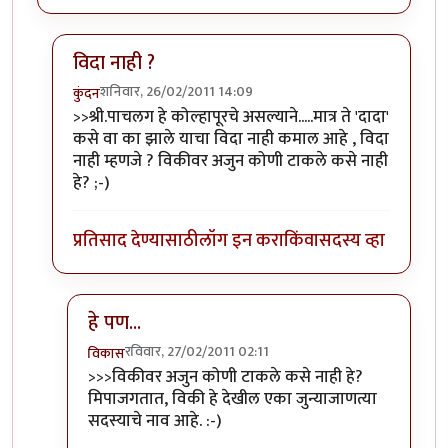
विदा नाही ?
शनिवार, 26/02/2011 14:09
कुंदन
In reply to
श्री.गगनविहारी....मी स्वतः
by
इन्द्र्राज पवार
>>श्री.पाचलग हे कोल्हापूरचे असल्याने.....मात्र ते 'दादा'
कसे वा का झाले याचा विदा नाही कमाल आहे , विदा
नाही म्हणजे ? विकीवर अजुन कोणी टाकले कसे नाही
हे? ;-)
प्रतिसाद देण्यासाठी
लॉग इन करा
किंवा
सदस्य व्हा
हे पण...
रविवार, 27/02/2011 02:11
विकास
In reply to
विदा नाही ?
by
कुंदन
>>>विकीवर अजुन कोणी टाकले कसे नाही हे?
मिपाजगतात, विकी हे देखील एका जुन्याजाणत्या
सदस्याचे नाव आहे. :-)