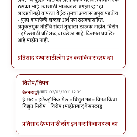
ठसका आहे. त्यासाठी आजकाल 'प्रगल्भ व्हा' हा
शब्दप्रयोगही वापरता येईल तुमचा अभ्यास अपुरा पडतोय
- पुन्हा बऱ्यापैकी शब्दशः अर्थ पण ठसक्यासहित.
अमुकतमुक गोष्टींचे संदर्भ तुम्हाला ठाऊक नाहीत. विरोप
- इमेलसाठी प्रतिशब्द वाचलेला आहे. कितपत प्रचलित
आहे माहीत नाही.
प्रतिसाद देण्यासाठी
लॉग इन करा
किंवा
सदस्य व्हा
विरोप/विपत्र
बुधवार, 02/03/2011 12:09
बेसनलाडू
In reply to
आंजा - आंतरजाल (विस्तृत रूपं
by
राजेश घासकड
ई-मेल = इलेक्ट्रॉनिक मेल =
वि
द्युत
पत्र
= विपत्र किंवा
वि
द्युत नि
रोप
= विरोप (माहीतगार)बेसनलाडू
प्रतिसाद देण्यासाठी
लॉग इन करा
किंवा
सदस्य व्हा