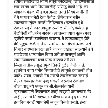
(व्याकरणदृष्ट्याही आणि अचूकतेनेदेखील) लिहिण्यासाठी
एक स्वतंत्र अशी नियमावलीही प्रसिद्ध केली आहे. जर
संपादक मंडळाची इच्छा असेल तर ते नियम कधीतरी
येथे धागारूपानेही देता येतील, जेणेकरून नवीन
सदस्यांना 'सुंदर' मराठी लिहिण्यास (म्हणजेत इथे
टंकण्यास) ते फार उपयुक्त ठरतील. मी नोंद केले आहे
वेळोवेळी की, बरेच सदस्य (त्यातल्या त्यात नूतन) फार
चुकीचे मराठी टंकलेखन करतात. ते त्यांच्याकडून होते
की, मुद्दाम केले जाते या संशोधनाचा विषय नसला तरी
विचार करण्यासारखा आहे. कारण एखाद्या सदस्याने इथे
मांडलेल्या धाग्यातील विषय जरी अभ्यासपूर्ण आणि
सामाजिकदृष्ट्या चर्चा योग्य वाटला तरी त्या
लिखाणातील अशुद्धतेमुळे तिकडे दुर्लक्ष केले जाते.
(इतकेच काय गंभीर विषयाचीही त्यामुळे टवाळकी होत
जाते). सबब, 'सवयी' नेच मराठी टंकलेखनात सफाई
येऊ शकेल इतकेच म्हणू शकतो. दरम्यान टंकनाचा
बोजा वाटू नये म्हणून वर श्री.नीलकांत यानी
म्हटल्याप्रमाणे लिखाणात काही लघुरूपे वापरल्यास गैर
नाही, पण तो नित्याच्या सवयीचा भाग बनू देऊ नका
इतकीच मराठी भाषाप्रेमी म्हणून विनंती करतो. इन्द्रा