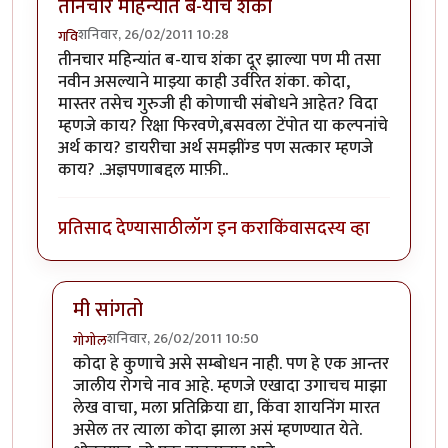
तीनचार महिन्यांत ब-याच शंका
शनिवार, 26/02/2011 10:28
गवि
तीनचार महिन्यांत ब-याच शंका दूर झाल्या पण मी तसा
नवीन असल्याने माझ्या काही उर्वरित शंका. कोदा,
मास्तर तसेच गुरुजी ही कोणाची संबोधने आहेत? विदा
म्हणजे काय? रिक्षा फिरवणे,बसवला टेंपोत या कल्पनांचे
अर्थ काय? डायरीचा अर्थ समझींग्ड पण सत्कार म्हणजे
काय? ..अज्ञपणाबद्दल माफ़ी..
प्रतिसाद देण्यासाठी
लॉग इन करा
किंवा
सदस्य व्हा
मी सांगतो
शनिवार, 26/02/2011 10:50
गोगोल
In reply to
तीनचार महिन्यांत ब-याच शंका
by
गवि
कोदा हे कुणाचे असे सम्बोधन नाही. पण हे एक आन्तर
जालीय रोगचे नाव आहे. म्हणजे एखादा उगाचच माझा
लेख वाचा, मला प्रतिक्रिया द्या, किंवा शायनिंग मारत
असेल तर त्याला कोदा झाला असं म्हणण्यात येते.