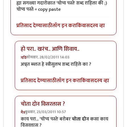
ह्या सगळ्या गदारोळात 'चोप्य पस्ते' शब्द राहिला की ;)
चोप्य पस्ते = copy paste
प्रतिसाद देण्यासाठी
लॉग इन करा
किंवा
सदस्य व्हा
हो परा.. खरंच.. आणि शिवाय..
सोमवार, 28/02/2011 14:03
गवि
In reply to
ह्या सगळ्या गदारोळात 'चोप्य
by
परिकथेतील राज
अच्र्त ब्व्लत हे स्त्रीसुलभ शब्द राहिले का ?
प्रतिसाद देण्यासाठी
लॉग इन करा
किंवा
सदस्य व्हा
चोता दोन विसरलास ?
बुधवार, 23/03/2011 10:57
मैत्र
In reply to
ह्या सगळ्या गदारोळात 'चोप्य
by
परिकथेतील राज
काय परा... 'चोप्य पस्ते' बरोबर
चोता दोन
कसा काय
विसरलास ?