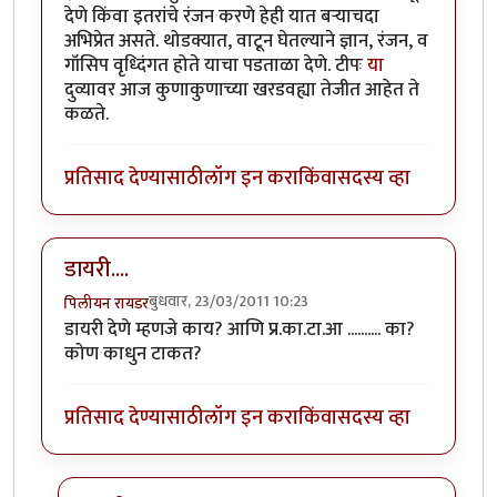
देणे किंवा इतरांचे रंजन करणे हेही यात बर्‍याचदा
अभिप्रेत असते. थोडक्यात, वाटून घेतल्याने ज्ञान, रंजन, व
गॉसिप वृध्दिंगत होते याचा पडताळा देणे. टीपः
या
दुव्यावर आज कुणाकुणाच्या खरडवह्या तेजीत आहेत ते
कळते.
प्रतिसाद देण्यासाठी
लॉग इन करा
किंवा
सदस्य व्हा
डायरी....
बुधवार, 23/03/2011 10:23
पिलीयन रायडर
डायरी देणे म्हणजे काय? आणि प्र.का.टा.आ .......... का?
कोण काधुन टाकत?
प्रतिसाद देण्यासाठी
लॉग इन करा
किंवा
सदस्य व्हा