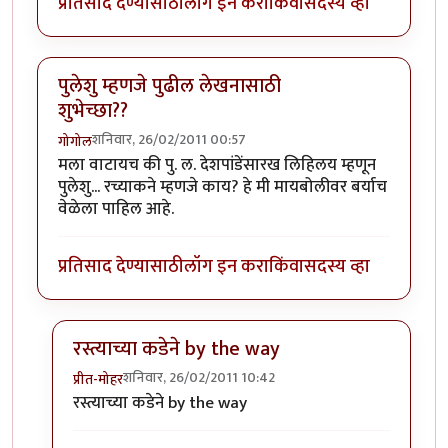
प्रतिसाद देण्यासाठी
लॉग इन करा
किंवा
सदस्य व्हा
पुलेशु म्हणजे पुढील लेखनासाठी
शुभेच्छा??
शनिवार, 26/02/2011 00:57
गोगोल
मला वाटायच की पु. ल. देशपांडेंसारख लिहिलय म्हणून
पुलेशु... रच्याकने म्हणजे काय? हे मी मायबोलीवर बर्याच
वेळेला पाहिल आहे.
प्रतिसाद देण्यासाठी
लॉग इन करा
किंवा
सदस्य व्हा
रस्त्याच्या कडेने by the way
शनिवार, 26/02/2011 10:42
प्रीत-मोहर
In reply to
पुलेशु म्हणजे पुढील लेखनासाठी शुभेच्छा??
by
गो
रस्त्याच्या कडेने by the way