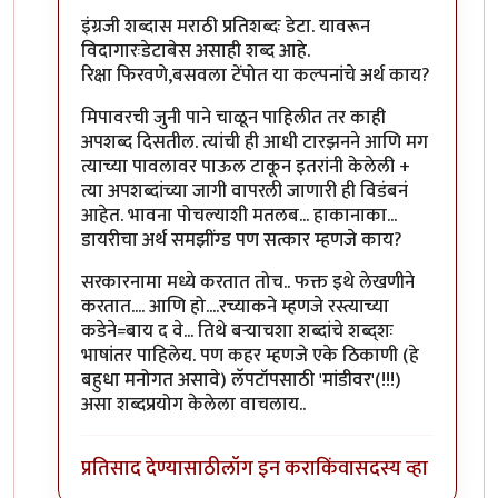
इंग्रजी शब्दास मराठी प्रतिशब्दः डेटा. यावरून
विदागारःडेटाबेस असाही शब्द आहे.
रिक्षा फिरवणे,बसवला टेंपोत या कल्पनांचे अर्थ काय?
मिपावरची जुनी पाने चाळून पाहिलीत तर काही
अपशब्द दिसतील. त्यांची ही आधी टारझनने आणि मग
त्याच्या पावलावर पाऊल टाकून इतरांनी केलेली +
त्या अपशब्दांच्या जागी वापरली जाणारी ही विडंबनं
आहेत. भावना पोचल्याशी मतलब... हाकानाका...
डायरीचा अर्थ समझींग्ड पण सत्कार म्हणजे काय?
सरकारनामा मध्ये करतात तोच.. फक्त इथे लेखणीने
करतात.... आणि हो....रच्याकने म्हणजे रस्त्याच्या
कडेने=बाय द वे... तिथे बर्‍याचशा शब्दांचे शब्द्शः
भाषांतर पाहिलेय. पण कहर म्हणजे एके ठिकाणी (हे
बहुधा मनोगत असावे) लॅपटॉपसाठी 'मांडीवर'(!!!)
असा शब्दप्रयोग केलेला वाचलाय..
प्रतिसाद देण्यासाठी
लॉग इन करा
किंवा
सदस्य व्हा