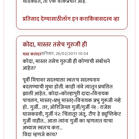
थोडक्यात, तो एक वाकप्रचार आहे.
प्रतिसाद देण्यासाठी
लॉग इन करा
किंवा
सदस्य व्हा
कोदा, मास्तर तसेच गुरुजी ही
शनिवार, 26/02/2011 10:54
मस्त कलंदर
In reply to
तीनचार महिन्यांत ब-याच शंका
by
गवि
कोदा, मास्तर तसेच गुरुजी ही कोणाची संबोधने
आहेत?
पूर्वी मिपावर सदस्याला स्वतःच सदस्यनाम
बदलण्याची मुभा होती. काही नांवे त्यातून प्रचलित
झाली आहेत.. कोदा=कोल्हापुरी दादा=विनायक
पाचलग, मास्तर्=प्रभु मास्तर्=विनायक प्रभु गुरूजी नव्हे
हो.. गुर्जी... तर, ओरिजिनल गुर्जी/गुर्जी नं१ : राजेश
घासकडवी, गुर्जी नं२: चिंतातूर जंतू.. टीपः हे ड्युप्लिकेट
गुर्जी नाहीत... आता त्यांना गुर्जी का म्हणतात याचा
अभ्यास स्वतःच करा...
विदा म्हणजे काय?