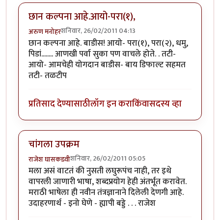
छान कल्पना आहे.आयो-परा(१),
शनिवार, 26/02/2011 04:13
अरुण मनोहर
छान कल्पना आहे. बाडीस! आयो- परा(१), परा(२), धमु,
पिडां........ आणखी पर्वा सुका पण वाचले होते. . तटी-
आयो- आमचेही योगदान बाडीस- बाय डिफाल्ट सहमत
तटी- तळटीप
प्रतिसाद देण्यासाठी
लॉग इन करा
किंवा
सदस्य व्हा
चांगला उपक्रम
शनिवार, 26/02/2011 05:05
राजेश घासकडवी
मला असं वाटतं की नुसती लघुरूपंच नाही, तर इथे
वापरली जाणारी भाषा, शब्दप्रयोग हेही अंतर्भूत करावेत.
मराठी भाषेला ही नवीन तंत्रज्ञानाने दिलेली देणगी आहे.
उदाहरणार्थ - इनो घेणे - ह्यापी बड्डे . . . राजेश