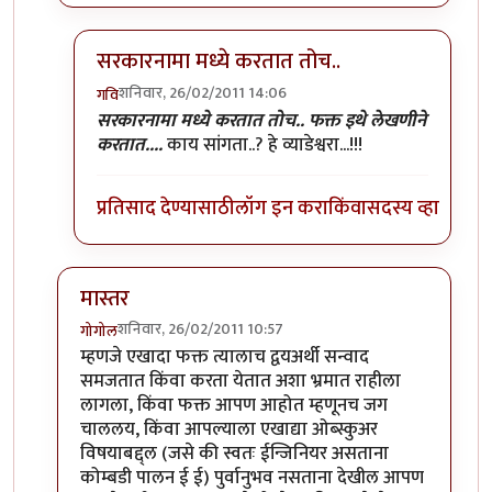
सरकारनामा मध्ये करतात तोच..
शनिवार, 26/02/2011 14:06
गवि
In reply to
कोदा, मास्तर तसेच गुरुजी ही
by
मस्त कलंदर
सरकारनामा मध्ये करतात तोच.. फक्त इथे लेखणीने
करतात....
काय सांगता..? हे व्याडेश्वरा...!!!
प्रतिसाद देण्यासाठी
लॉग इन करा
किंवा
सदस्य व्हा
मास्तर
शनिवार, 26/02/2011 10:57
गोगोल
In reply to
तीनचार महिन्यांत ब-याच शंका
by
गवि
म्हणजे एखादा फक्त त्यालाच द्वयअर्थी सन्वाद
समजतात किंवा करता येतात अशा भ्रमात राहीला
लागला, किंवा फक्त आपण आहोत म्हणूनच जग
चाललय, किंवा आपल्याला एखाद्या ओब्स्कुअर
विषयाबद्द्ल (जसे की स्वतः ईन्जिनियर असताना
कोम्बडी पालन ई ई) पुर्वानुभव नसताना देखील आपण