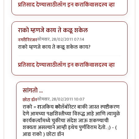
प्रतिसाद देण्यासाठी
लॉग इन करा
किंवा
सदस्य व्हा
राको म्हणजे काय ते कळू शकेल
सोमवार, 28/02/2011 07:14
नगरीनिरंजन
राको म्हणजे काय ते कळू शकेल काय?
प्रतिसाद देण्यासाठी
लॉग इन करा
किंवा
सदस्य व्हा
सांगतो ...
सोमवार, 28/02/2011 10:07
छोटा डॉन
In reply to
राको म्हणजे काय ते कळू शकेल
by
नगरीनिरंजन
राको =
रा
जकिय
को
लॅबोरेटर बाकी जास्त स्पष्टीकरण
देणे आमच्या पक्षशिस्तीच्या विरुद्ध आहे आणि त्यामुळे
कार्यकर्त्यांमध्ये चुकीचा संदेश जाऊ शकण्याची
शक्यता असल्याने आम्ही इथेच पुर्णविराम देतो. ;) - (
आद्य राको ) छोटा डॉन