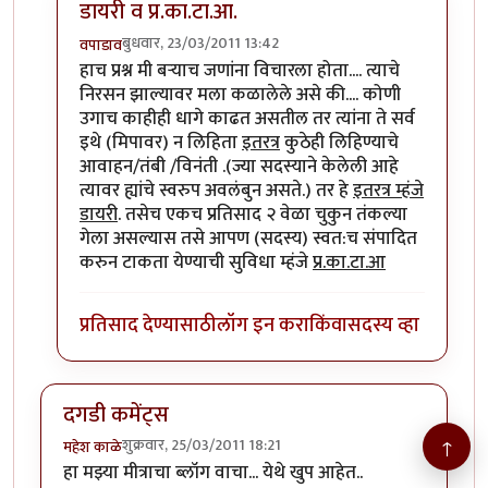
डायरी व प्र.का.टा.आ.
बुधवार, 23/03/2011 13:42
वपाडाव
In reply to
डायरी....
by
पिलीयन रायडर
हाच प्रश्न मी बर्‍याच जणांना विचारला होता.... त्याचे
निरसन झाल्यावर मला कळालेले असे की.... कोणी
उगाच काहीही धागे काढत असतील तर त्यांना ते सर्व
इथे (मिपावर) न लिहिता
इतरत्र
कुठेही लिहिण्याचे
आवाहन/तंबी /विनंती .(ज्या सदस्याने केलेली आहे
त्यावर ह्यांचे स्वरुप अवलंबुन असते.) तर हे
इतरत्र म्हंजे
डायरी
. तसेच एकच प्रतिसाद २ वेळा चुकुन तंकल्या
गेला असल्यास तसे आपण (सदस्य) स्वत:च संपादित
करुन टाकता येण्याची सुविधा म्हंजे
प्र.का.टा.आ
प्रतिसाद देण्यासाठी
लॉग इन करा
किंवा
सदस्य व्हा
दगडी कमेंट्स
↑
शुक्रवार, 25/03/2011 18:21
महेश काळे
हा मझ्या मीत्राचा ब्लॉग वाचा... येथे खुप आहेत..