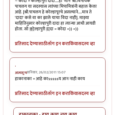
~ कोदा = कोल्हापुरी दादा.....हा 'मान' श्री.विनायक
पाचलग या सदस्यास त्यांच्या मिपामित्रांनी बहाल केला
आहे. [श्री.पाचलग हे कोल्हापूरचे असल्याने.....मात्र ते
'दादा' कसे वा का झाले याचा विदा नाही]. माझ्या
माहितिनुसार कोल्हापुरी दादा हा त्यान्चा आधी आयडी
होता. सो
को
ल्हापुरी
दा
दा = कोदा =)) =))
प्रतिसाद देण्यासाठी
लॉग इन करा
किंवा
सदस्य व्हा
.
शनिवार, 26/02/2011 15:07
आत्मशून्य
हाकानाका = आहे काsssssय आन नाही काय
प्रतिसाद देण्यासाठी
लॉग इन करा
किंवा
सदस्य व्हा
हाकानाका - हाय काय नाय काय