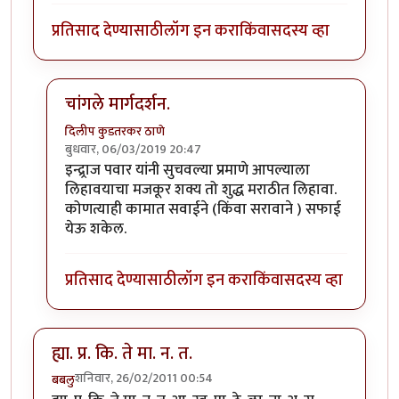
प्रतिसाद देण्यासाठी
लॉग इन करा
किंवा
सदस्य व्हा
चांगले मार्गदर्शन.
दिलीप कुडतरकर ठाणे
बुधवार, 06/03/2019 20:47
In reply to
सूचना....!!
by
इन्द्र्राज पवार
इन्द्र्राज पवार यांनी सुचवल्या प्रमाणे आपल्याला
लिहावयाचा मजकूर शक्य तो शुद्ध मराठीत लिहावा.
कोणत्याही कामात सवाईने (किंवा सरावाने ) सफाई
येऊ शकेल.
प्रतिसाद देण्यासाठी
लॉग इन करा
किंवा
सदस्य व्हा
ह्या. प्र. कि. ते मा. न. त.
शनिवार, 26/02/2011 00:54
बबलु