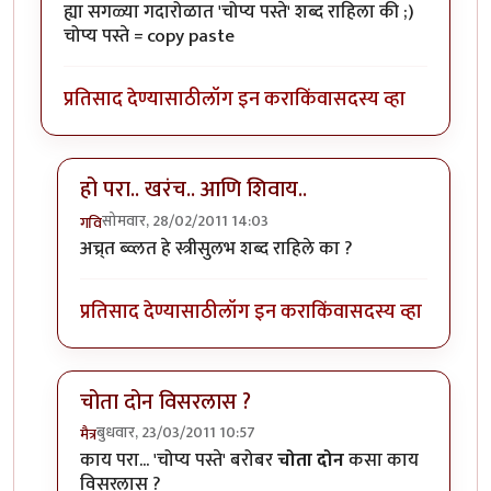
ह्या सगळ्या गदारोळात 'चोप्य पस्ते' शब्द राहिला की ;)
चोप्य पस्ते = copy paste
प्रतिसाद देण्यासाठी
लॉग इन करा
किंवा
सदस्य व्हा
हो परा.. खरंच.. आणि शिवाय..
सोमवार, 28/02/2011 14:03
गवि
In reply to
ह्या सगळ्या गदारोळात 'चोप्य
by
परिकथेतील राज
अच्र्त ब्व्लत हे स्त्रीसुलभ शब्द राहिले का ?
प्रतिसाद देण्यासाठी
लॉग इन करा
किंवा
सदस्य व्हा
चोता दोन विसरलास ?
बुधवार, 23/03/2011 10:57
मैत्र
In reply to
ह्या सगळ्या गदारोळात 'चोप्य
by
परिकथेतील राज
काय परा... 'चोप्य पस्ते' बरोबर
चोता दोन
कसा काय
विसरलास ?