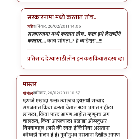
सरकारनामा मध्ये करतात तोच..
शनिवार, 26/02/2011 14:06
गवि
In reply to
कोदा, मास्तर तसेच गुरुजी ही
by
मस्त कलंदर
सरकारनामा मध्ये करतात तोच.. फक्त इथे लेखणीने
करतात....
काय सांगता..? हे व्याडेश्वरा...!!!
प्रतिसाद देण्यासाठी
लॉग इन करा
किंवा
सदस्य व्हा
मास्तर
शनिवार, 26/02/2011 10:57
गोगोल
In reply to
तीनचार महिन्यांत ब-याच शंका
by
गवि
म्हणजे एखादा फक्त त्यालाच द्वयअर्थी सन्वाद
समजतात किंवा करता येतात अशा भ्रमात राहीला
लागला, किंवा फक्त आपण आहोत म्हणूनच जग
चाललय, किंवा आपल्याला एखाद्या ओब्स्कुअर
विषयाबद्द्ल (जसे की स्वतः ईन्जिनियर असताना
कोम्बडी पालन ई ई) पुर्वानुभव नसताना देखील आपण