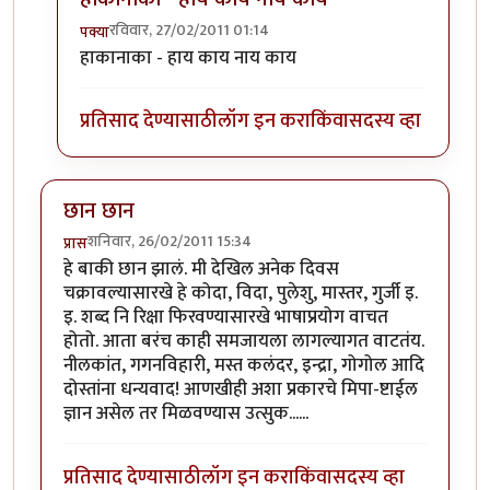
रविवार, 27/02/2011 01:14
पक्या
In reply to
.
by
आत्मशून्य
हाकानाका - हाय काय नाय काय
प्रतिसाद देण्यासाठी
लॉग इन करा
किंवा
सदस्य व्हा
छान छान
शनिवार, 26/02/2011 15:34
प्रास
हे बाकी छान झालं. मी देखिल अनेक दिवस
चक्रावल्यासारखे हे कोदा, विदा, पुलेशु, मास्तर, गुर्जी इ.
इ. शब्द नि रिक्षा फिरवण्यासारखे भाषाप्रयोग वाचत
होतो. आता बरंच काही समजायला लागल्यागत वाटतंय.
नीलकांत, गगनविहारी, मस्त कलंदर, इन्द्रा, गोगोल आदि
दोस्तांना धन्यवाद! आणखीही अशा प्रकारचे मिपा-ष्टाईल
ज्ञान असेल तर मिळवण्यास उत्सुक......
प्रतिसाद देण्यासाठी
लॉग इन करा
किंवा
सदस्य व्हा