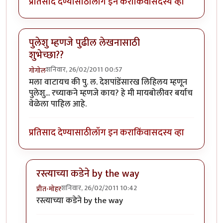
प्रतिसाद देण्यासाठी
लॉग इन करा
किंवा
सदस्य व्हा
पुलेशु म्हणजे पुढील लेखनासाठी
शुभेच्छा??
शनिवार, 26/02/2011 00:57
गोगोल
मला वाटायच की पु. ल. देशपांडेंसारख लिहिलय म्हणून
पुलेशु... रच्याकने म्हणजे काय? हे मी मायबोलीवर बर्याच
वेळेला पाहिल आहे.
प्रतिसाद देण्यासाठी
लॉग इन करा
किंवा
सदस्य व्हा
रस्त्याच्या कडेने by the way
शनिवार, 26/02/2011 10:42
प्रीत-मोहर
In reply to
पुलेशु म्हणजे पुढील लेखनासाठी शुभेच्छा??
by
गो
रस्त्याच्या कडेने by the way