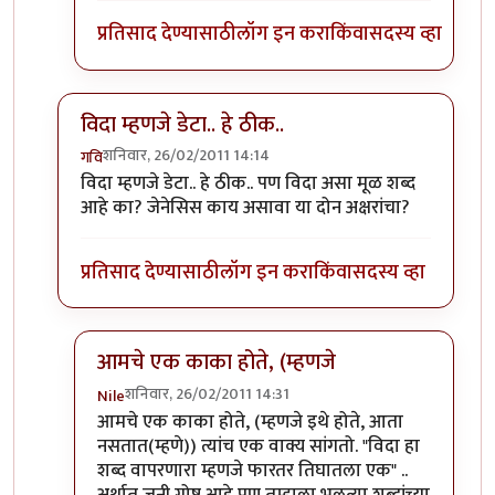
प्रतिसाद देण्यासाठी
लॉग इन करा
किंवा
सदस्य व्हा
विदा म्हणजे डेटा.. हे ठीक..
शनिवार, 26/02/2011 14:14
गवि
In reply to
श्री.गगनविहारी....मी स्वतः
by
इन्द्र्राज पवार
विदा म्हणजे डेटा.. हे ठीक.. पण विदा असा मूळ शब्द
आहे का? जेनेसिस काय असावा या दोन अक्षरांचा?
प्रतिसाद देण्यासाठी
लॉग इन करा
किंवा
सदस्य व्हा
आमचे एक काका होते, (म्हणजे
शनिवार, 26/02/2011 14:31
Nile
In reply to
विदा म्हणजे डेटा.. हे ठीक..
by
गवि
आमचे एक काका होते, (म्हणजे इथे होते, आता
नसतात(म्हणे)) त्यांच एक वाक्य सांगतो. "विदा हा
शब्द वापरणारा म्हणजे फारतर तिघातला एक" ..