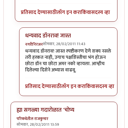
प्रतिसाद देण्यासाठी
लॉग इन करा
किंवा
सदस्य व्हा
धन्यवाद डॉनराव! जास्त
सोमवार, 28/02/2011 11:43
नगरीनिरंजन
In reply to
सांगतो ...
by
छोटा डॉन
धन्यवाद डॉनराव! जास्त स्पष्टीकरण देणे शक्य नसले
तरी हरकत नाही, उगाच पक्षशिस्तीचा भंग होऊन
छोटा डॉन चा छोटा अमर नको व्हायला. आम्हीच
दिलेल्या दिशेने अभ्यास वाढवू.
प्रतिसाद देण्यासाठी
लॉग इन करा
किंवा
सदस्य व्हा
ह्या सगळ्या गदारोळात 'चोप्य
परिकथेतील राजकुमार
सोमवार, 28/02/2011 13:59