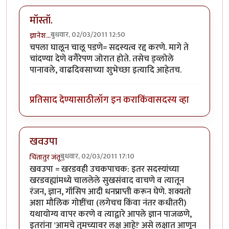
मॉस्तॉ.
बुधवार, 02/03/2011 12:50
ज्ञानेश...
चपला घालून चालू पडणे= सदस्यत्व रद्द करणे. मागे ते
चांदण्या देणे वगैरेपण जोरात होते. तसेच ड्व्लोले
पानावले, वाढदिवसाच्या शुभेच्छा इत्यादि आहेतच.
प्रतिसाद देण्यासाठी
लॉग इन करा
किंवा
सदस्य व्हा
खवउपा
बुधवार, 02/03/2011 17:10
चिंतातुर जंतू
खवउपा = खरडवही उचकपाचक: इतर सदस्यांच्या
खरडवह्यांमध्ये चाललेले सुखसंवाद वाचणे व त्यातून
रंजन, ज्ञान, गॉसिप आदी धनप्राप्ती करून घेणे. शक्यतो
अशा मौलिक गोष्टींचा (लगेचच किंवा नंतर कधीतरी)
यथायोग्य वापर करणे व त्याद्वारे आपले ज्ञान पाजळणे,
इतरांना 'आमचे तुमच्यावर लक्ष आहे!' असे लक्षात आणून