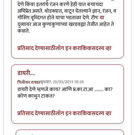
देणे किंवा इतरांचे रंजन करणे हेही यात बर्‍याचदा
अभिप्रेत असते. थोडक्यात, वाटून घेतल्याने ज्ञान, रंजन, व
गॉसिप वृध्दिंगत होते याचा पडताळा देणे. टीपः
या
दुव्यावर आज कुणाकुणाच्या खरडवह्या तेजीत आहेत ते
कळते.
प्रतिसाद देण्यासाठी
लॉग इन करा
किंवा
सदस्य व्हा
डायरी....
बुधवार, 23/03/2011 10:23
पिलीयन रायडर
डायरी देणे म्हणजे काय? आणि प्र.का.टा.आ .......... का?
कोण काधुन टाकत?
प्रतिसाद देण्यासाठी
लॉग इन करा
किंवा
सदस्य व्हा