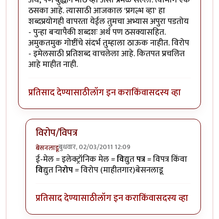
ठसका आहे. त्यासाठी आजकाल 'प्रगल्भ व्हा' हा
शब्दप्रयोगही वापरता येईल तुमचा अभ्यास अपुरा पडतोय
- पुन्हा बऱ्यापैकी शब्दशः अर्थ पण ठसक्यासहित.
अमुकतमुक गोष्टींचे संदर्भ तुम्हाला ठाऊक नाहीत. विरोप
- इमेलसाठी प्रतिशब्द वाचलेला आहे. कितपत प्रचलित
आहे माहीत नाही.
प्रतिसाद देण्यासाठी
लॉग इन करा
किंवा
सदस्य व्हा
विरोप/विपत्र
बुधवार, 02/03/2011 12:09
बेसनलाडू
In reply to
आंजा - आंतरजाल (विस्तृत रूपं
by
राजेश घासकड
ई-मेल = इलेक्ट्रॉनिक मेल =
वि
द्युत
पत्र
= विपत्र किंवा
वि
द्युत नि
रोप
= विरोप (माहीतगार)बेसनलाडू
प्रतिसाद देण्यासाठी
लॉग इन करा
किंवा
सदस्य व्हा