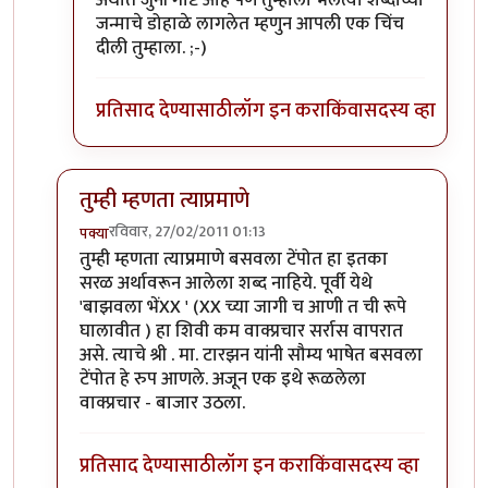
अर्थात जुनी गोष्ट आहे पण तुम्हाला भलत्या शब्दांच्या
जन्माचे डोहाळे लागलेत म्हणुन आपली एक चिंच
दीली तुम्हाला. ;-)
प्रतिसाद देण्यासाठी
लॉग इन करा
किंवा
सदस्य व्हा
तुम्ही म्हणता त्याप्रमाणे
रविवार, 27/02/2011 01:13
पक्या
In reply to
श्री.गगनविहारी....मी स्वतः
by
इन्द्र्राज पवार
तुम्ही म्हणता त्याप्रमाणे बसवला टेंपोत हा इतका
सरळ अर्थावरून आलेला शब्द नाहिये. पूर्वी येथे
'बाझवला भेंXX ' (XX च्या जागी च आणी त ची रूपे
घालावीत ) हा शिवी कम वाक्प्रचार सर्रास वापरात
असे. त्याचे श्री . मा. टारझन यांनी सौम्य भाषेत बसवला
टेंपोत हे रुप आणले. अजून एक इथे रूळलेला
वाक्प्रचार - बाजार उठला.
प्रतिसाद देण्यासाठी
लॉग इन करा
किंवा
सदस्य व्हा