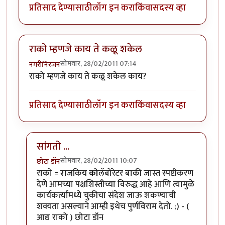
प्रतिसाद देण्यासाठी
लॉग इन करा
किंवा
सदस्य व्हा
राको म्हणजे काय ते कळू शकेल
सोमवार, 28/02/2011 07:14
नगरीनिरंजन
राको म्हणजे काय ते कळू शकेल काय?
प्रतिसाद देण्यासाठी
लॉग इन करा
किंवा
सदस्य व्हा
सांगतो ...
सोमवार, 28/02/2011 10:07
छोटा डॉन
In reply to
राको म्हणजे काय ते कळू शकेल
by
नगरीनिरंजन
राको =
रा
जकिय
को
लॅबोरेटर बाकी जास्त स्पष्टीकरण
देणे आमच्या पक्षशिस्तीच्या विरुद्ध आहे आणि त्यामुळे
कार्यकर्त्यांमध्ये चुकीचा संदेश जाऊ शकण्याची
शक्यता असल्याने आम्ही इथेच पुर्णविराम देतो. ;) - (
आद्य राको ) छोटा डॉन