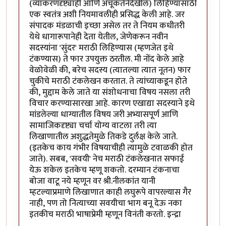
(व्याकरणदृष्ट्याही आणि अचूकतेनेदेखील) लिहिण्यासाठी
एक स्वतंत्र अशी नियमावलीही प्रसिद्ध केली आहे. जर
संपादक मंडळाची इच्छा असेल तर ते नियम कधीतरी
येथे धागारूपानेही देता येतील, जेणेकरून नवीन
सदस्यांना 'सुंदर' मराठी लिहिण्यास (म्हणजेत इथे
टंकण्यास) ते फार उपयुक्त ठरतील. मी नोंद केले आहे
वेळोवेळी की, बरेच सदस्य (त्यातल्या त्यात नूतन) फार
चुकीचे मराठी टंकलेखन करतात. ते त्यांच्याकडून होते
की, मुद्दाम केले जाते या संशोधनाचा विषय नसला तरी
विचार करण्यासारखा आहे. कारण एखाद्या सदस्याने इथे
मांडलेल्या धाग्यातील विषय जरी अभ्यासपूर्ण आणि
सामाजिकदृष्ट्या चर्चा योग्य वाटला तरी त्या
लिखाणातील अशुद्धतेमुळे तिकडे दुर्लक्ष केले जाते.
(इतकेच काय गंभीर विषयाचीही त्यामुळे टवाळकी होत
जाते). सबब, 'सवयी' नेच मराठी टंकलेखनात सफाई
येऊ शकेल इतकेच म्हणू शकतो. दरम्यान टंकनाचा
बोजा वाटू नये म्हणून वर श्री.नीलकांत यानी
म्हटल्याप्रमाणे लिखाणात काही लघुरूपे वापरल्यास गैर
नाही, पण तो नित्याच्या सवयीचा भाग बनू देऊ नका
इतकीच मराठी भाषाप्रेमी म्हणून विनंती करतो. इन्द्रा