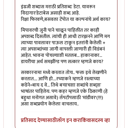
इंग्रजी शब्दास मराठी प्रतिशब्दः डेटा. यावरून
विदागारःडेटाबेस असाही शब्द आहे.
रिक्षा फिरवणे,बसवला टेंपोत या कल्पनांचे अर्थ काय?
मिपावरची जुनी पाने चाळून पाहिलीत तर काही
अपशब्द दिसतील. त्यांची ही आधी टारझनने आणि मग
त्याच्या पावलावर पाऊल टाकून इतरांनी केलेली +
त्या अपशब्दांच्या जागी वापरली जाणारी ही विडंबनं
आहेत. भावना पोचल्याशी मतलब... हाकानाका...
डायरीचा अर्थ समझींग्ड पण सत्कार म्हणजे काय?
सरकारनामा मध्ये करतात तोच.. फक्त इथे लेखणीने
करतात.... आणि हो....रच्याकने म्हणजे रस्त्याच्या
कडेने=बाय द वे... तिथे बर्‍याचशा शब्दांचे शब्द्शः
भाषांतर पाहिलेय. पण कहर म्हणजे एके ठिकाणी (हे
बहुधा मनोगत असावे) लॅपटॉपसाठी 'मांडीवर'(!!!)
असा शब्दप्रयोग केलेला वाचलाय..
प्रतिसाद देण्यासाठी
लॉग इन करा
किंवा
सदस्य व्हा