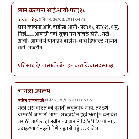
छान कल्पना आहे.आयो-परा(१),
शनिवार, 26/02/2011 04:13
अरुण मनोहर
छान कल्पना आहे. बाडीस! आयो- परा(१), परा(२), धमु,
पिडां........ आणखी पर्वा सुका पण वाचले होते. . तटी-
आयो- आमचेही योगदान बाडीस- बाय डिफाल्ट सहमत
तटी- तळटीप
प्रतिसाद देण्यासाठी
लॉग इन करा
किंवा
सदस्य व्हा
चांगला उपक्रम
शनिवार, 26/02/2011 05:05
राजेश घासकडवी
मला असं वाटतं की नुसती लघुरूपंच नाही, तर इथे
वापरली जाणारी भाषा, शब्दप्रयोग हेही अंतर्भूत करावेत.
मराठी भाषेला ही नवीन तंत्रज्ञानाने दिलेली देणगी आहे.
उदाहरणार्थ - इनो घेणे - ह्यापी बड्डे . . . राजेश