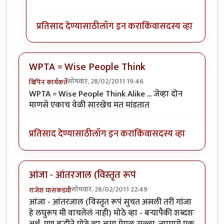
प्रतिसाद देण्यासाठी
लॉग इन करा
किंवा
सदस्य व्हा
WPTA = Wise People Think
सोमवार, 28/02/2011 19:46
बिपिन कार्यकर्ते
WPTA = Wise People Think Alike ... जेव्हा दोन
माणसे एकाच वेळी सारखेच मत मांडतात
प्रतिसाद देण्यासाठी
लॉग इन करा
किंवा
सदस्य व्हा
आंजा - आंतरजाल (विस्तृत रूपं
सोमवार, 28/02/2011 22:49
राजेश घासकडवी
आंजा - आंतरजाल (विस्तृत रूपं सुचत असली तरी गांजा
हे लघुरूप मी वाचलेलं नाही) मोठे व्हा - बऱ्यापैकी शब्दशः
अर्थ, पण बुद्धीने मोठे व्हा असा प्रेमळ सल्ला. त्यामागे एक