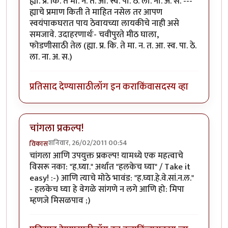
ह्या. प्र. कि. ते मा. न. त. आ. स्व. पा. ठे. ला. ना. अ. स. ---
ह्याचे प्रमाण किती ते माहित नसेल तर आपण
स्वयंपाकघरात पाय ठेवायच्या लायकीचे नाही असे
समजावे. उदाहरणार्थः- चवीपुरते मीठ घाला,
फोडणीसाठी तेल (ह्या. प्र. कि. ते मा. न. त. आ. स्व. पा. ठे.
ला. ना. अ. स.)
प्रतिसाद देण्यासाठी
लॉग इन करा
किंवा
सदस्य व्हा
चांगला प्रकल्प!
शनिवार, 26/02/2011 00:54
विकास
चांगला आणि उपयुक्त प्रकल्प! यामध्ये एक महत्वाचे
विसरू नका: "ह.घ्या." अर्थात "हलकेच घ्या" / Take it
easy! :-) आणि त्याचे मोठे भावंड: "ह.घ्या.हे.वे.सां.न.ल."
- हलकेच घ्या हे वेगळे सांगणे न लगे आणि हो: मिपा
म्हणजे मिसळपाव ;)