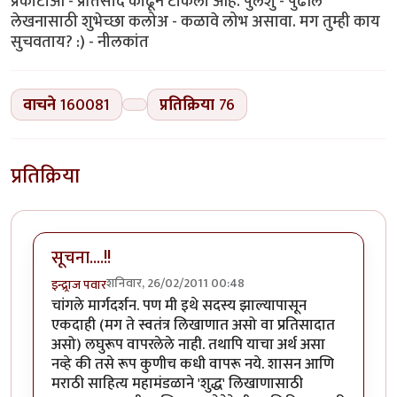
प्रकाटाआ - प्रतिसाद काढून टाकला आहे. पुलेशु - पुढील
लेखनासाठी शुभेच्छा कलोअ - कळावे लोभ असावा. मग तुम्ही काय
सुचवताय? :) - नीलकांत
वाचने
160081
प्रतिक्रिया
76
प्रतिक्रिया
सूचना....!!
शनिवार, 26/02/2011 00:48
इन्द्र्राज पवार
चांगले मार्गदर्शन. पण मी इथे सदस्य झाल्यापासून
एकदाही (मग ते स्वतंत्र लिखाणात असो वा प्रतिसादात
असो) लघुरूप वापरलेले नाही. तथापि याचा अर्थ असा
नव्हे की तसे रूप कुणीच कधी वापरू नये. शासन आणि
मराठी साहित्य महामंडळाने 'शुद्ध' लिखाणासाठी