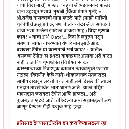
याचा विदा नाही]. मास्तर = बहुधा श्री.भडकमकर मास्तर
याना उद्देश्यून असावे. गुरुजी (किंवा प्रेमाने गुर्जी) =
श्री.राजेश घासकडवी याना म्हटले जाते (माझी माहिती
चुकीचीही असू शकेल, पण कित्येक वेळा श्री.घासकडवी
यांचा असा उल्लेख झालेला वाचला आहे.)
विदा म्हणजे
काय?
= याचा अर्थ "Data".... विदा हे लघुरूप नसून
संगणक भाषेत वापरण्यात येणारे नाम झाले आहे.
बसवला टेंपोत या कल्पनांचे अर्थ काय?
~ यातील
'बसवला टेंपोत' हा इथला वाक्यप्रचार असावा असे वाटत
नाही. राजकीय धुमश्चक्रीत (विशेषतः साखर
कारखान्याच्या निवडणूक काळात त्यावेळेपुरते एखाद्या
गटाला "किडनॅप" केले जाते) धोकादायक मतदाराला
आमीष दाखवून जर तो बधत नाही असे दिसले की त्याला
मतदान तारखेपर्यंत 'आत' घातले जाते....याला पश्चिम
महाराष्ट्रात 'बसवला टेंपोत आणि डाळला...' असे
कुजबूजत म्हटले जाते. राहिलेल्या अन्य संज्ञाबद्दलचे अर्थ
जाणून घेण्यास मीही उत्सुक आहे. इन्द्रा
प्रतिसाद देण्यासाठी
लॉग इन करा
किंवा
सदस्य व्हा