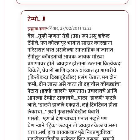
टेम्पो....!!
रविवार, 27/02/2011 12:23
इन्द्र्राज पवार
In reply to
तुम्ही म्हणता त्याप्रमाणे
by
पक्या
वेल....तुम्ही म्हणता तेही (उग्र) रूप असू शकेल
टेंपोचे. पण कोल्हापूर भागात साखर कारखाना
परिसरात भरत असलेल्या साप्ताहिक बाजारात
टेंपोतून कोंबड्यांची आवक-जावक मोठ्या
प्रमाणावर होते. व्यवहार होताना-ठरताना कित्येकदा
विक्रेते, घेवारी आणि दलाल यांच्यात हाणामारीचे
(कित्येकदा दिखावूदेखील) प्रसंग येतात. मग दोन
कमी, दोन जास्त असे करत तो दहावीस कोंबड्यांचा
पेटारा (इकडे "डालगे" म्हणतात) उचलायचे आणि
आपल्या टेम्पोत टाकायचे....याला "डाळणे" म्हटले
जाते. "डालगे डाळले एक्दासे, लई टिवटिवत होता
लेकाचा..." अशी फुशारकीदेखील घेवारी
मारतो....म्हणजे देणार्‍याच्या मनात नव्हते पण
घेणार्‍याने "ट्रिक" लढवून तो व्यवहार केलाच असा
याचा अर्थ. हाच वाक्यप्रचार पुढे निवडणुकींच्या
गदारोळातदेखील परफेक्ट फिट बसला....म्हणजे