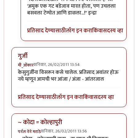
'अमुक एक गट बडेजाव मारत होता, पण उचलला
बसवला टेम्पोत आणि डाळला...!" इन्द्रा
प्रतिसाद देण्यासाठी
लॉग इन करा
किंवा
सदस्य व्हा
गुर्जी
शनिवार, 26/02/2011 13:54
मी_ओंकार
केसुगुर्जींना विसरून कसे चालेल. प्रतिसाद अवांतर होऊ
नये म्हणून आमची भर आंजा / अंजा - आंतरजाल
प्रतिसाद देण्यासाठी
लॉग इन करा
किंवा
सदस्य व्हा
~ कोदा = कोल्हापुरी
शनिवार, 26/02/2011 13:56
पर्नल नेने मराठे