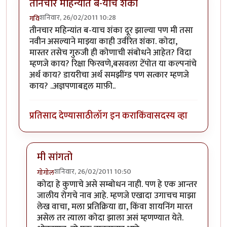
तीनचार महिन्यांत ब-याच शंका
शनिवार, 26/02/2011 10:28
गवि
तीनचार महिन्यांत ब-याच शंका दूर झाल्या पण मी तसा
नवीन असल्याने माझ्या काही उर्वरित शंका. कोदा,
मास्तर तसेच गुरुजी ही कोणाची संबोधने आहेत? विदा
म्हणजे काय? रिक्षा फिरवणे,बसवला टेंपोत या कल्पनांचे
अर्थ काय? डायरीचा अर्थ समझींग्ड पण सत्कार म्हणजे
काय? ..अज्ञपणाबद्दल माफ़ी..
प्रतिसाद देण्यासाठी
लॉग इन करा
किंवा
सदस्य व्हा
मी सांगतो
शनिवार, 26/02/2011 10:50
गोगोल
In reply to
तीनचार महिन्यांत ब-याच शंका
by
गवि
कोदा हे कुणाचे असे सम्बोधन नाही. पण हे एक आन्तर
जालीय रोगचे नाव आहे. म्हणजे एखादा उगाचच माझा
लेख वाचा, मला प्रतिक्रिया द्या, किंवा शायनिंग मारत
असेल तर त्याला कोदा झाला असं म्हणण्यात येते.