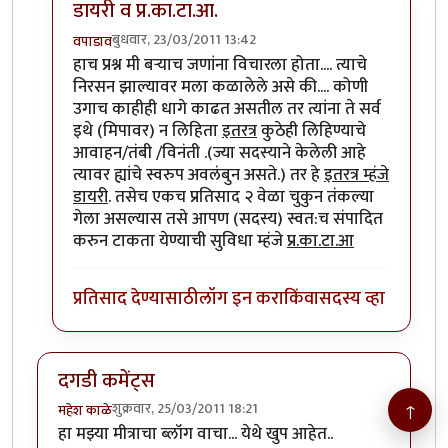
डायरी व प्र.का.टा.आ.
बुधवार, 23/03/2011 13:42
वपाडाव
In reply to
डायरी....
by
पिलीयन रायडर
हाच प्रश्न मी बर्‍याच जणांना विचारला होता.... त्याचे
निरसन झाल्यावर मला कळालेले असे की.... कोणी
उगाच काहीही धागे काढत असतील तर त्यांना ते सर्व
इथे (मिपावर) न लिहिता
इतरत्र
कुठेही लिहिण्याचे
आवाहन/तंबी /विनंती .(ज्या सदस्याने केलेली आहे
त्यावर ह्यांचे स्वरुप अवलंबुन असते.) तर हे
इतरत्र म्हंजे
डायरी
. तसेच एकच प्रतिसाद २ वेळा चुकुन तंकल्या
गेला असल्यास तसे आपण (सदस्य) स्वत:च संपादित
करुन टाकता येण्याची सुविधा म्हंजे
प्र.का.टा.आ
प्रतिसाद देण्यासाठी
लॉग इन करा
किंवा
सदस्य व्हा
दगडी कमेंट्स
↑
शुक्रवार, 25/03/2011 18:21
महेश काळे
हा मझ्या मीत्राचा ब्लॉग वाचा... येथे खुप आहेत..