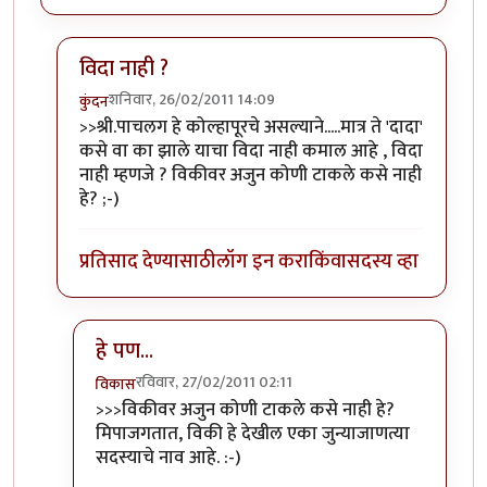
विदा नाही ?
शनिवार, 26/02/2011 14:09
कुंदन
In reply to
श्री.गगनविहारी....मी स्वतः
by
इन्द्र्राज पवार
>>श्री.पाचलग हे कोल्हापूरचे असल्याने.....मात्र ते 'दादा'
कसे वा का झाले याचा विदा नाही कमाल आहे , विदा
नाही म्हणजे ? विकीवर अजुन कोणी टाकले कसे नाही
हे? ;-)
प्रतिसाद देण्यासाठी
लॉग इन करा
किंवा
सदस्य व्हा
हे पण...
रविवार, 27/02/2011 02:11
विकास
In reply to
विदा नाही ?
by
कुंदन
>>>विकीवर अजुन कोणी टाकले कसे नाही हे?
मिपाजगतात, विकी हे देखील एका जुन्याजाणत्या
सदस्याचे नाव आहे. :-)