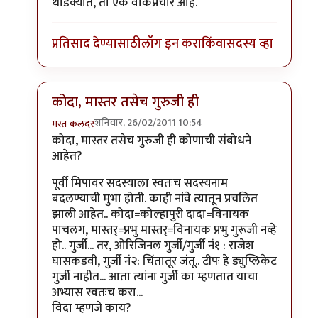
थोडक्यात, तो एक वाकप्रचार आहे.
प्रतिसाद देण्यासाठी
लॉग इन करा
किंवा
सदस्य व्हा
कोदा, मास्तर तसेच गुरुजी ही
शनिवार, 26/02/2011 10:54
मस्त कलंदर
In reply to
तीनचार महिन्यांत ब-याच शंका
by
गवि
कोदा, मास्तर तसेच गुरुजी ही कोणाची संबोधने
आहेत?
पूर्वी मिपावर सदस्याला स्वतःच सदस्यनाम
बदलण्याची मुभा होती. काही नांवे त्यातून प्रचलित
झाली आहेत.. कोदा=कोल्हापुरी दादा=विनायक
पाचलग, मास्तर्=प्रभु मास्तर्=विनायक प्रभु गुरूजी नव्हे
हो.. गुर्जी... तर, ओरिजिनल गुर्जी/गुर्जी नं१ : राजेश
घासकडवी, गुर्जी नं२: चिंतातूर जंतू.. टीपः हे ड्युप्लिकेट
गुर्जी नाहीत... आता त्यांना गुर्जी का म्हणतात याचा
अभ्यास स्वतःच करा...
विदा म्हणजे काय?