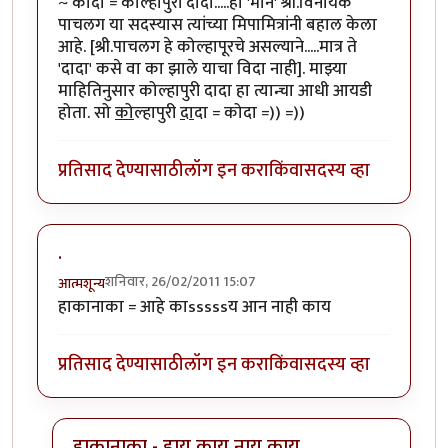
~ कोदा = कोल्हापुरी दादा.....हा 'मान' श्री.विनायक
पाचलग या सदस्यास त्यांच्या मिपामित्रांनी बहाल केला
आहे. [श्री.पाचलग हे कोल्हापूरचे असल्याने.....मात्र ते
'दादा' कसे वा का झाले याचा विदा नाही]. माझ्या
माहितिनुसार कोल्हापुरी दादा हा त्यान्चा आधी आयडी
होता. सो
को
ल्हापुरी
दा
दा = कोदा =)) =))
प्रतिसाद देण्यासाठी
लॉग इन करा
किंवा
सदस्य व्हा
.
शनिवार, 26/02/2011 15:07
आत्मशून्य
हाकानाका = आहे काsssssय आन नाही काय
प्रतिसाद देण्यासाठी
लॉग इन करा
किंवा
सदस्य व्हा
हाकानाका - हाय काय नाय काय