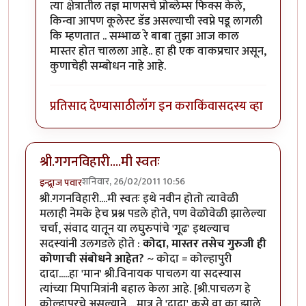
त्या क्षेत्रातील तज्ञ माणसचे प्रोब्लेम्स फिक्स केले,
किन्वा आपण कूलेस्ट डॅड असल्याची स्वप्ने पडू लागली
कि म्हणतात .. सम्भाळ रे बाबा तुझा आज काल
मास्तर होत चालला आहे.. हा ही एक वाकप्रचार असून,
कुणाचेही सम्बोधन नाहे आहे.
प्रतिसाद देण्यासाठी
लॉग इन करा
किंवा
सदस्य व्हा
श्री.गगनविहारी....मी स्वतः
शनिवार, 26/02/2011 10:56
इन्द्र्राज पवार
श्री.गगनविहारी....मी स्वतः इथे नवीन होतो त्यावेळी
मलाही नेमके हेच प्रश्न पडले होते, पण वेळोवेळी झालेल्या
चर्चा, संवाद यातून या लघुरुपांचे 'गूढ' इथल्याच
सदस्यांनी उलगडले होते :
कोदा, मास्तर तसेच गुरुजी ही
कोणाची संबोधने आहेत?
~ कोदा = कोल्हापुरी
दादा.....हा 'मान' श्री.विनायक पाचलग या सदस्यास
त्यांच्या मिपामित्रांनी बहाल केला आहे. [श्री.पाचलग हे
कोल्हापूरचे असल्याने.....मात्र ते 'दादा' कसे वा का झाले