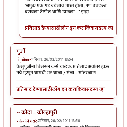
'अमुक एक गट बडेजाव मारत होता, पण उचलला
बसवला टेम्पोत आणि डाळला...!" इन्द्रा
प्रतिसाद देण्यासाठी
लॉग इन करा
किंवा
सदस्य व्हा
गुर्जी
शनिवार, 26/02/2011 13:54
मी_ओंकार
केसुगुर्जींना विसरून कसे चालेल. प्रतिसाद अवांतर होऊ
नये म्हणून आमची भर आंजा / अंजा - आंतरजाल
प्रतिसाद देण्यासाठी
लॉग इन करा
किंवा
सदस्य व्हा
~ कोदा = कोल्हापुरी
शनिवार, 26/02/2011 13:56
पर्नल नेने मराठे