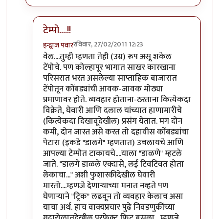
टेम्पो....!!
रविवार, 27/02/2011 12:23
इन्द्र्राज पवार
In reply to
तुम्ही म्हणता त्याप्रमाणे
by
पक्या
वेल....तुम्ही म्हणता तेही (उग्र) रूप असू शकेल
टेंपोचे. पण कोल्हापूर भागात साखर कारखाना
परिसरात भरत असलेल्या साप्ताहिक बाजारात
टेंपोतून कोंबड्यांची आवक-जावक मोठ्या
प्रमाणावर होते. व्यवहार होताना-ठरताना कित्येकदा
विक्रेते, घेवारी आणि दलाल यांच्यात हाणामारीचे
(कित्येकदा दिखावूदेखील) प्रसंग येतात. मग दोन
कमी, दोन जास्त असे करत तो दहावीस कोंबड्यांचा
पेटारा (इकडे "डालगे" म्हणतात) उचलायचे आणि
आपल्या टेम्पोत टाकायचे....याला "डाळणे" म्हटले
जाते. "डालगे डाळले एक्दासे, लई टिवटिवत होता
लेकाचा..." अशी फुशारकीदेखील घेवारी
मारतो....म्हणजे देणार्‍याच्या मनात नव्हते पण
घेणार्‍याने "ट्रिक" लढवून तो व्यवहार केलाच असा
याचा अर्थ. हाच वाक्यप्रचार पुढे निवडणुकींच्या
गदारोळातदेखील परफेक्ट फिट बसला....म्हणजे