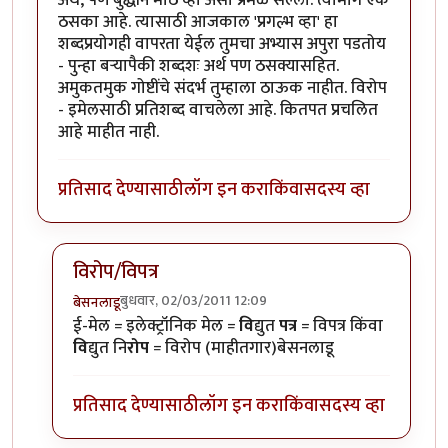
ठसका आहे. त्यासाठी आजकाल 'प्रगल्भ व्हा' हा
शब्दप्रयोगही वापरता येईल तुमचा अभ्यास अपुरा पडतोय
- पुन्हा बऱ्यापैकी शब्दशः अर्थ पण ठसक्यासहित.
अमुकतमुक गोष्टींचे संदर्भ तुम्हाला ठाऊक नाहीत. विरोप
- इमेलसाठी प्रतिशब्द वाचलेला आहे. कितपत प्रचलित
आहे माहीत नाही.
प्रतिसाद देण्यासाठी
लॉग इन करा
किंवा
सदस्य व्हा
विरोप/विपत्र
बुधवार, 02/03/2011 12:09
बेसनलाडू
In reply to
आंजा - आंतरजाल (विस्तृत रूपं
by
राजेश घासकड
ई-मेल = इलेक्ट्रॉनिक मेल =
वि
द्युत
पत्र
= विपत्र किंवा
वि
द्युत नि
रोप
= विरोप (माहीतगार)बेसनलाडू
प्रतिसाद देण्यासाठी
लॉग इन करा
किंवा
सदस्य व्हा