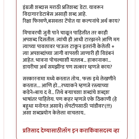
इंग्रजी शब्दास मराठी प्रतिशब्दः डेटा. यावरून
विदागारःडेटाबेस असाही शब्द आहे.
रिक्षा फिरवणे,बसवला टेंपोत या कल्पनांचे अर्थ काय?
मिपावरची जुनी पाने चाळून पाहिलीत तर काही
अपशब्द दिसतील. त्यांची ही आधी टारझनने आणि मग
त्याच्या पावलावर पाऊल टाकून इतरांनी केलेली +
त्या अपशब्दांच्या जागी वापरली जाणारी ही विडंबनं
आहेत. भावना पोचल्याशी मतलब... हाकानाका...
डायरीचा अर्थ समझींग्ड पण सत्कार म्हणजे काय?
सरकारनामा मध्ये करतात तोच.. फक्त इथे लेखणीने
करतात.... आणि हो....रच्याकने म्हणजे रस्त्याच्या
कडेने=बाय द वे... तिथे बर्‍याचशा शब्दांचे शब्द्शः
भाषांतर पाहिलेय. पण कहर म्हणजे एके ठिकाणी (हे
बहुधा मनोगत असावे) लॅपटॉपसाठी 'मांडीवर'(!!!)
असा शब्दप्रयोग केलेला वाचलाय..
प्रतिसाद देण्यासाठी
लॉग इन करा
किंवा
सदस्य व्हा