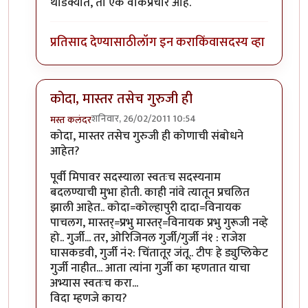
थोडक्यात, तो एक वाकप्रचार आहे.
प्रतिसाद देण्यासाठी
लॉग इन करा
किंवा
सदस्य व्हा
कोदा, मास्तर तसेच गुरुजी ही
शनिवार, 26/02/2011 10:54
मस्त कलंदर
In reply to
तीनचार महिन्यांत ब-याच शंका
by
गवि
कोदा, मास्तर तसेच गुरुजी ही कोणाची संबोधने
आहेत?
पूर्वी मिपावर सदस्याला स्वतःच सदस्यनाम
बदलण्याची मुभा होती. काही नांवे त्यातून प्रचलित
झाली आहेत.. कोदा=कोल्हापुरी दादा=विनायक
पाचलग, मास्तर्=प्रभु मास्तर्=विनायक प्रभु गुरूजी नव्हे
हो.. गुर्जी... तर, ओरिजिनल गुर्जी/गुर्जी नं१ : राजेश
घासकडवी, गुर्जी नं२: चिंतातूर जंतू.. टीपः हे ड्युप्लिकेट
गुर्जी नाहीत... आता त्यांना गुर्जी का म्हणतात याचा
अभ्यास स्वतःच करा...
विदा म्हणजे काय?