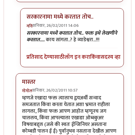
सरकारनामा मध्ये करतात तोच..
शनिवार, 26/02/2011 14:06
गवि
In reply to
कोदा, मास्तर तसेच गुरुजी ही
by
मस्त कलंदर
सरकारनामा मध्ये करतात तोच.. फक्त इथे लेखणीने
करतात....
काय सांगता..? हे व्याडेश्वरा...!!!
प्रतिसाद देण्यासाठी
लॉग इन करा
किंवा
सदस्य व्हा
मास्तर
शनिवार, 26/02/2011 10:57
गोगोल
In reply to
तीनचार महिन्यांत ब-याच शंका
by
गवि
म्हणजे एखादा फक्त त्यालाच द्वयअर्थी सन्वाद
समजतात किंवा करता येतात अशा भ्रमात राहीला
लागला, किंवा फक्त आपण आहोत म्हणूनच जग
चाललय, किंवा आपल्याला एखाद्या ओब्स्कुअर
विषयाबद्द्ल (जसे की स्वतः ईन्जिनियर असताना
कोम्बडी पालन ई ई) पुर्वानुभव नसताना देखील आपण