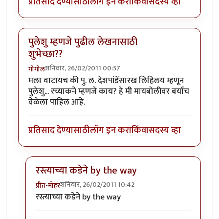
प्रतिसाद देण्यासाठी
लॉग इन करा
किंवा
सदस्य व्हा
पुलेशु म्हणजे पुढील लेखनासाठी
शुभेच्छा??
शनिवार, 26/02/2011 00:57
गोगोल
मला वाटायच की पु. ल. देशपांडेंसारख लिहिलय म्हणून
पुलेशु... रच्याकने म्हणजे काय? हे मी मायबोलीवर बर्याच
वेळेला पाहिल आहे.
प्रतिसाद देण्यासाठी
लॉग इन करा
किंवा
सदस्य व्हा
रस्त्याच्या कडेने by the way
शनिवार, 26/02/2011 10:42
प्रीत-मोहर
In reply to
पुलेशु म्हणजे पुढील लेखनासाठी शुभेच्छा??
by
गो
रस्त्याच्या कडेने by the way