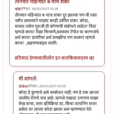
तीनचार महिन्यांत ब-याच शंका
शनिवार, 26/02/2011 10:28
गवि
तीनचार महिन्यांत ब-याच शंका दूर झाल्या पण मी तसा
नवीन असल्याने माझ्या काही उर्वरित शंका. कोदा,
मास्तर तसेच गुरुजी ही कोणाची संबोधने आहेत? विदा
म्हणजे काय? रिक्षा फिरवणे,बसवला टेंपोत या कल्पनांचे
अर्थ काय? डायरीचा अर्थ समझींग्ड पण सत्कार म्हणजे
काय? ..अज्ञपणाबद्दल माफ़ी..
प्रतिसाद देण्यासाठी
लॉग इन करा
किंवा
सदस्य व्हा
मी सांगतो
शनिवार, 26/02/2011 10:50
गोगोल
In reply to
तीनचार महिन्यांत ब-याच शंका
by
गवि
कोदा हे कुणाचे असे सम्बोधन नाही. पण हे एक आन्तर
जालीय रोगचे नाव आहे. म्हणजे एखादा उगाचच माझा
लेख वाचा, मला प्रतिक्रिया द्या, किंवा शायनिंग मारत
असेल तर त्याला कोदा झाला असं म्हणण्यात येते.