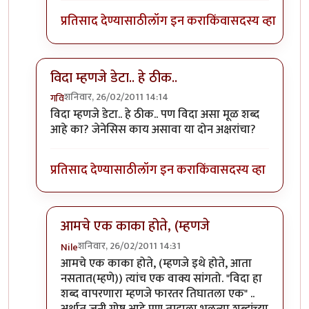
प्रतिसाद देण्यासाठी
लॉग इन करा
किंवा
सदस्य व्हा
विदा म्हणजे डेटा.. हे ठीक..
शनिवार, 26/02/2011 14:14
गवि
In reply to
श्री.गगनविहारी....मी स्वतः
by
इन्द्र्राज पवार
विदा म्हणजे डेटा.. हे ठीक.. पण विदा असा मूळ शब्द
आहे का? जेनेसिस काय असावा या दोन अक्षरांचा?
प्रतिसाद देण्यासाठी
लॉग इन करा
किंवा
सदस्य व्हा
आमचे एक काका होते, (म्हणजे
शनिवार, 26/02/2011 14:31
Nile
In reply to
विदा म्हणजे डेटा.. हे ठीक..
by
गवि
आमचे एक काका होते, (म्हणजे इथे होते, आता
नसतात(म्हणे)) त्यांच एक वाक्य सांगतो. "विदा हा
शब्द वापरणारा म्हणजे फारतर तिघातला एक" ..