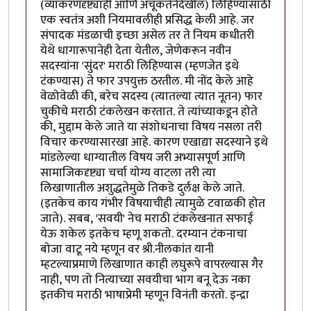
(व्याकरणदृष्ट्याही आणि अचूकतेनेदेखील) लिहिण्यासाठी
एक स्वतंत्र अशी नियमावलीही प्रसिद्ध केली आहे. जर
संपादक मंडळाची इच्छा असेल तर ते नियम कधीतरी
येथे धागारूपानेही देता येतील, जेणेकरून नवीन
सदस्यांना 'सुंदर' मराठी लिहिण्यास (म्हणजेत इथे
टंकण्यास) ते फार उपयुक्त ठरतील. मी नोंद केले आहे
वेळोवेळी की, बरेच सदस्य (त्यातल्या त्यात नूतन) फार
चुकीचे मराठी टंकलेखन करतात. ते त्यांच्याकडून होते
की, मुद्दाम केले जाते या संशोधनाचा विषय नसला तरी
विचार करण्यासारखा आहे. कारण एखाद्या सदस्याने इथे
मांडलेल्या धाग्यातील विषय जरी अभ्यासपूर्ण आणि
सामाजिकदृष्ट्या चर्चा योग्य वाटला तरी त्या
लिखाणातील अशुद्धतेमुळे तिकडे दुर्लक्ष केले जाते.
(इतकेच काय गंभीर विषयाचीही त्यामुळे टवाळकी होत
जाते). सबब, 'सवयी' नेच मराठी टंकलेखनात सफाई
येऊ शकेल इतकेच म्हणू शकतो. दरम्यान टंकनाचा
बोजा वाटू नये म्हणून वर श्री.नीलकांत यानी
म्हटल्याप्रमाणे लिखाणात काही लघुरूपे वापरल्यास गैर
नाही, पण तो नित्याच्या सवयीचा भाग बनू देऊ नका
इतकीच मराठी भाषाप्रेमी म्हणून विनंती करतो. इन्द्रा