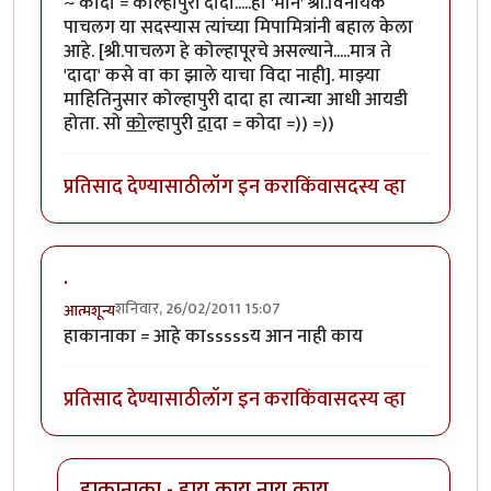
~ कोदा = कोल्हापुरी दादा.....हा 'मान' श्री.विनायक
पाचलग या सदस्यास त्यांच्या मिपामित्रांनी बहाल केला
आहे. [श्री.पाचलग हे कोल्हापूरचे असल्याने.....मात्र ते
'दादा' कसे वा का झाले याचा विदा नाही]. माझ्या
माहितिनुसार कोल्हापुरी दादा हा त्यान्चा आधी आयडी
होता. सो
को
ल्हापुरी
दा
दा = कोदा =)) =))
प्रतिसाद देण्यासाठी
लॉग इन करा
किंवा
सदस्य व्हा
.
शनिवार, 26/02/2011 15:07
आत्मशून्य
हाकानाका = आहे काsssssय आन नाही काय
प्रतिसाद देण्यासाठी
लॉग इन करा
किंवा
सदस्य व्हा
हाकानाका - हाय काय नाय काय