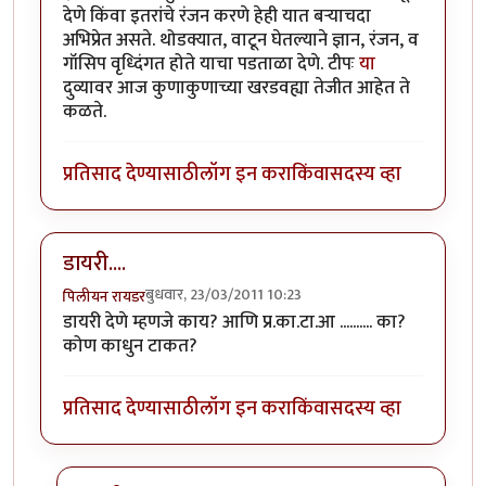
देणे किंवा इतरांचे रंजन करणे हेही यात बर्‍याचदा
अभिप्रेत असते. थोडक्यात, वाटून घेतल्याने ज्ञान, रंजन, व
गॉसिप वृध्दिंगत होते याचा पडताळा देणे. टीपः
या
दुव्यावर आज कुणाकुणाच्या खरडवह्या तेजीत आहेत ते
कळते.
प्रतिसाद देण्यासाठी
लॉग इन करा
किंवा
सदस्य व्हा
डायरी....
बुधवार, 23/03/2011 10:23
पिलीयन रायडर
डायरी देणे म्हणजे काय? आणि प्र.का.टा.आ .......... का?
कोण काधुन टाकत?
प्रतिसाद देण्यासाठी
लॉग इन करा
किंवा
सदस्य व्हा