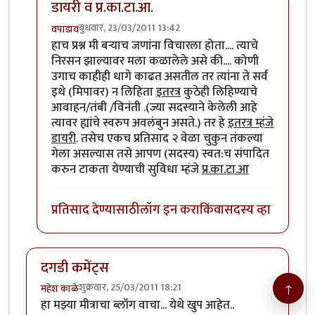
डायरी व प्र.का.टा.आ.
बुधवार, 23/03/2011 13:42
वपाडाव
In reply to
डायरी....
by
पिलीयन रायडर
हाच प्रश्न मी बर्‍याच जणांना विचारला होता.... त्याचे
निरसन झाल्यावर मला कळालेले असे की.... कोणी
उगाच काहीही धागे काढत असतील तर त्यांना ते सर्व
इथे (मिपावर) न लिहिता
इतरत्र
कुठेही लिहिण्याचे
आवाहन/तंबी /विनंती .(ज्या सदस्याने केलेली आहे
त्यावर ह्यांचे स्वरुप अवलंबुन असते.) तर हे
इतरत्र म्हंजे
डायरी
. तसेच एकच प्रतिसाद २ वेळा चुकुन तंकल्या
गेला असल्यास तसे आपण (सदस्य) स्वत:च संपादित
करुन टाकता येण्याची सुविधा म्हंजे
प्र.का.टा.आ
प्रतिसाद देण्यासाठी
लॉग इन करा
किंवा
सदस्य व्हा
दगडी कमेंट्स
↑
शुक्रवार, 25/03/2011 18:21
महेश काळे
हा मझ्या मीत्राचा ब्लॉग वाचा... येथे खुप आहेत..