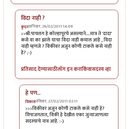
विदा नाही ?
शनिवार, 26/02/2011 14:09
कुंदन
In reply to
श्री.गगनविहारी....मी स्वतः
by
इन्द्र्राज पवार
>>श्री.पाचलग हे कोल्हापूरचे असल्याने.....मात्र ते 'दादा'
कसे वा का झाले याचा विदा नाही कमाल आहे , विदा
नाही म्हणजे ? विकीवर अजुन कोणी टाकले कसे नाही
हे? ;-)
प्रतिसाद देण्यासाठी
लॉग इन करा
किंवा
सदस्य व्हा
हे पण...
रविवार, 27/02/2011 02:11
विकास
In reply to
विदा नाही ?
by
कुंदन
>>>विकीवर अजुन कोणी टाकले कसे नाही हे?
मिपाजगतात, विकी हे देखील एका जुन्याजाणत्या
सदस्याचे नाव आहे. :-)