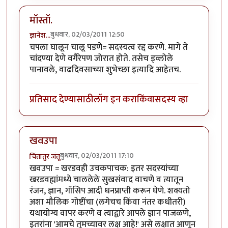
मॉस्तॉ.
बुधवार, 02/03/2011 12:50
ज्ञानेश...
चपला घालून चालू पडणे= सदस्यत्व रद्द करणे. मागे ते
चांदण्या देणे वगैरेपण जोरात होते. तसेच ड्व्लोले
पानावले, वाढदिवसाच्या शुभेच्छा इत्यादि आहेतच.
प्रतिसाद देण्यासाठी
लॉग इन करा
किंवा
सदस्य व्हा
खवउपा
बुधवार, 02/03/2011 17:10
चिंतातुर जंतू
खवउपा = खरडवही उचकपाचक: इतर सदस्यांच्या
खरडवह्यांमध्ये चाललेले सुखसंवाद वाचणे व त्यातून
रंजन, ज्ञान, गॉसिप आदी धनप्राप्ती करून घेणे. शक्यतो
अशा मौलिक गोष्टींचा (लगेचच किंवा नंतर कधीतरी)
यथायोग्य वापर करणे व त्याद्वारे आपले ज्ञान पाजळणे,
इतरांना 'आमचे तुमच्यावर लक्ष आहे!' असे लक्षात आणून