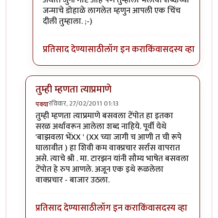
अर्थात जुनी गोष्ट आहे पण तुम्हाला भलत्या शब्दांच्या
जन्माचे डोहाळे लागलेत म्हणुन आपली एक चिंच
दीली तुम्हाला. ;-)
प्रतिसाद देण्यासाठी
लॉग इन करा
किंवा
सदस्य व्हा
तुम्ही म्हणता त्याप्रमाणे
रविवार, 27/02/2011 01:13
पक्या
In reply to
श्री.गगनविहारी....मी स्वतः
by
इन्द्र्राज पवार
तुम्ही म्हणता त्याप्रमाणे बसवला टेंपोत हा इतका
सरळ अर्थावरून आलेला शब्द नाहिये. पूर्वी येथे
'बाझवला भेंXX ' (XX च्या जागी च आणी त ची रूपे
घालावीत ) हा शिवी कम वाक्प्रचार सर्रास वापरात
असे. त्याचे श्री . मा. टारझन यांनी सौम्य भाषेत बसवला
टेंपोत हे रुप आणले. अजून एक इथे रूळलेला
वाक्प्रचार - बाजार उठला.
प्रतिसाद देण्यासाठी
लॉग इन करा
किंवा
सदस्य व्हा