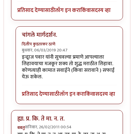
प्रतिसाद देण्यासाठी
लॉग इन करा
किंवा
सदस्य व्हा
चांगले मार्गदर्शन.
दिलीप कुडतरकर ठाणे
बुधवार, 06/03/2019 20:47
In reply to
सूचना....!!
by
इन्द्र्राज पवार
इन्द्र्राज पवार यांनी सुचवल्या प्रमाणे आपल्याला
लिहावयाचा मजकूर शक्य तो शुद्ध मराठीत लिहावा.
कोणत्याही कामात सवाईने (किंवा सरावाने ) सफाई
येऊ शकेल.
प्रतिसाद देण्यासाठी
लॉग इन करा
किंवा
सदस्य व्हा
ह्या. प्र. कि. ते मा. न. त.
शनिवार, 26/02/2011 00:54
बबलु