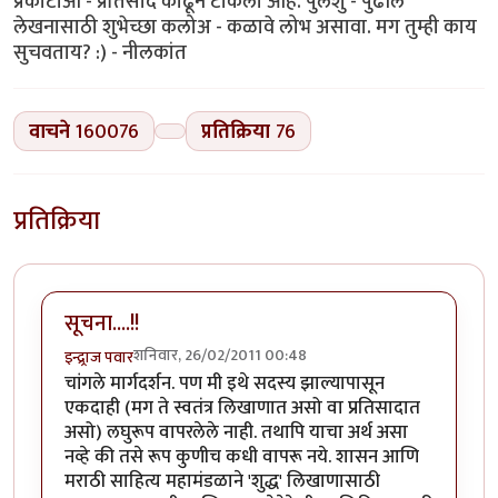
प्रकाटाआ - प्रतिसाद काढून टाकला आहे. पुलेशु - पुढील
लेखनासाठी शुभेच्छा कलोअ - कळावे लोभ असावा. मग तुम्ही काय
सुचवताय? :) - नीलकांत
वाचने
160076
प्रतिक्रिया
76
प्रतिक्रिया
सूचना....!!
शनिवार, 26/02/2011 00:48
इन्द्र्राज पवार
चांगले मार्गदर्शन. पण मी इथे सदस्य झाल्यापासून
एकदाही (मग ते स्वतंत्र लिखाणात असो वा प्रतिसादात
असो) लघुरूप वापरलेले नाही. तथापि याचा अर्थ असा
नव्हे की तसे रूप कुणीच कधी वापरू नये. शासन आणि
मराठी साहित्य महामंडळाने 'शुद्ध' लिखाणासाठी