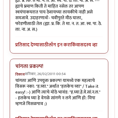
ह्या. प्र. कि. ते मा. न. त. आ. स्व. पा. ठे. ला. ना. अ. स. ---
ह्याचे प्रमाण किती ते माहित नसेल तर आपण
स्वयंपाकघरात पाय ठेवायच्या लायकीचे नाही असे
समजावे. उदाहरणार्थः- चवीपुरते मीठ घाला,
फोडणीसाठी तेल (ह्या. प्र. कि. ते मा. न. त. आ. स्व. पा. ठे.
ला. ना. अ. स.)
प्रतिसाद देण्यासाठी
लॉग इन करा
किंवा
सदस्य व्हा
चांगला प्रकल्प!
शनिवार, 26/02/2011 00:54
विकास
चांगला आणि उपयुक्त प्रकल्प! यामध्ये एक महत्वाचे
विसरू नका: "ह.घ्या." अर्थात "हलकेच घ्या" / Take it
easy! :-) आणि त्याचे मोठे भावंड: "ह.घ्या.हे.वे.सां.न.ल."
- हलकेच घ्या हे वेगळे सांगणे न लगे आणि हो: मिपा
म्हणजे मिसळपाव ;)