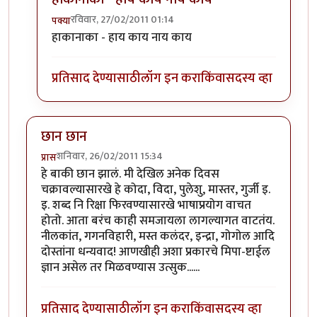
रविवार, 27/02/2011 01:14
पक्या
In reply to
.
by
आत्मशून्य
हाकानाका - हाय काय नाय काय
प्रतिसाद देण्यासाठी
लॉग इन करा
किंवा
सदस्य व्हा
छान छान
शनिवार, 26/02/2011 15:34
प्रास
हे बाकी छान झालं. मी देखिल अनेक दिवस
चक्रावल्यासारखे हे कोदा, विदा, पुलेशु, मास्तर, गुर्जी इ.
इ. शब्द नि रिक्षा फिरवण्यासारखे भाषाप्रयोग वाचत
होतो. आता बरंच काही समजायला लागल्यागत वाटतंय.
नीलकांत, गगनविहारी, मस्त कलंदर, इन्द्रा, गोगोल आदि
दोस्तांना धन्यवाद! आणखीही अशा प्रकारचे मिपा-ष्टाईल
ज्ञान असेल तर मिळवण्यास उत्सुक......
प्रतिसाद देण्यासाठी
लॉग इन करा
किंवा
सदस्य व्हा