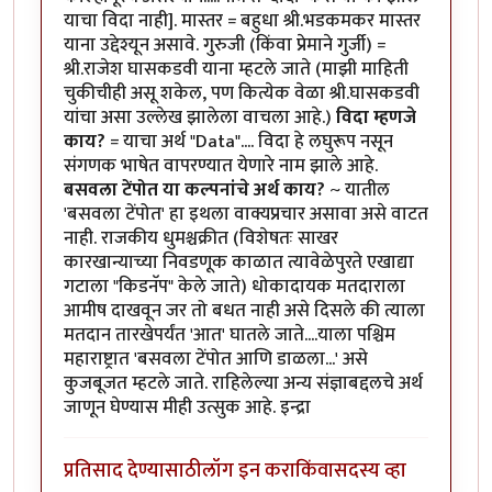
याचा विदा नाही]. मास्तर = बहुधा श्री.भडकमकर मास्तर
याना उद्देश्यून असावे. गुरुजी (किंवा प्रेमाने गुर्जी) =
श्री.राजेश घासकडवी याना म्हटले जाते (माझी माहिती
चुकीचीही असू शकेल, पण कित्येक वेळा श्री.घासकडवी
यांचा असा उल्लेख झालेला वाचला आहे.)
विदा म्हणजे
काय?
= याचा अर्थ "Data".... विदा हे लघुरूप नसून
संगणक भाषेत वापरण्यात येणारे नाम झाले आहे.
बसवला टेंपोत या कल्पनांचे अर्थ काय?
~ यातील
'बसवला टेंपोत' हा इथला वाक्यप्रचार असावा असे वाटत
नाही. राजकीय धुमश्चक्रीत (विशेषतः साखर
कारखान्याच्या निवडणूक काळात त्यावेळेपुरते एखाद्या
गटाला "किडनॅप" केले जाते) धोकादायक मतदाराला
आमीष दाखवून जर तो बधत नाही असे दिसले की त्याला
मतदान तारखेपर्यंत 'आत' घातले जाते....याला पश्चिम
महाराष्ट्रात 'बसवला टेंपोत आणि डाळला...' असे
कुजबूजत म्हटले जाते. राहिलेल्या अन्य संज्ञाबद्दलचे अर्थ
जाणून घेण्यास मीही उत्सुक आहे. इन्द्रा
प्रतिसाद देण्यासाठी
लॉग इन करा
किंवा
सदस्य व्हा