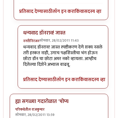
प्रतिसाद देण्यासाठी
लॉग इन करा
किंवा
सदस्य व्हा
धन्यवाद डॉनराव! जास्त
सोमवार, 28/02/2011 11:43
नगरीनिरंजन
In reply to
सांगतो ...
by
छोटा डॉन
धन्यवाद डॉनराव! जास्त स्पष्टीकरण देणे शक्य नसले
तरी हरकत नाही, उगाच पक्षशिस्तीचा भंग होऊन
छोटा डॉन चा छोटा अमर नको व्हायला. आम्हीच
दिलेल्या दिशेने अभ्यास वाढवू.
प्रतिसाद देण्यासाठी
लॉग इन करा
किंवा
सदस्य व्हा
ह्या सगळ्या गदारोळात 'चोप्य
परिकथेतील राजकुमार
सोमवार, 28/02/2011 13:59