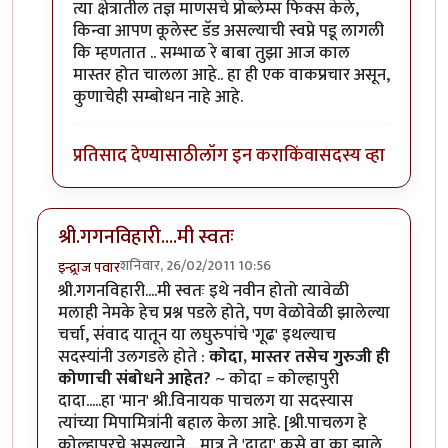
त्या क्षेत्रातील तज्ञ माणसचे प्रोब्लेम्स फिक्स केले,
किन्वा आपण कूलेस्ट डॅड असल्याची स्वप्ने पडू लागली
कि म्हणतात .. सम्भाळ रे बाबा तुझा आज काल
मास्तर होत चालला आहे.. हा ही एक वाकप्रचार असून,
कुणाचेही सम्बोधन नाहे आहे.
प्रतिसाद देण्यासाठी
लॉग इन करा
किंवा
सदस्य व्हा
श्री.गगनविहारी....मी स्वतः
शनिवार, 26/02/2011 10:56
इन्द्र्राज पवार
श्री.गगनविहारी....मी स्वतः इथे नवीन होतो त्यावेळी
मलाही नेमके हेच प्रश्न पडले होते, पण वेळोवेळी झालेल्या
चर्चा, संवाद यातून या लघुरुपांचे 'गूढ' इथल्याच
सदस्यांनी उलगडले होते :
कोदा, मास्तर तसेच गुरुजी ही
कोणाची संबोधने आहेत?
~ कोदा = कोल्हापुरी
दादा.....हा 'मान' श्री.विनायक पाचलग या सदस्यास
त्यांच्या मिपामित्रांनी बहाल केला आहे. [श्री.पाचलग हे
कोल्हापूरचे असल्याने.....मात्र ते 'दादा' कसे वा का झाले