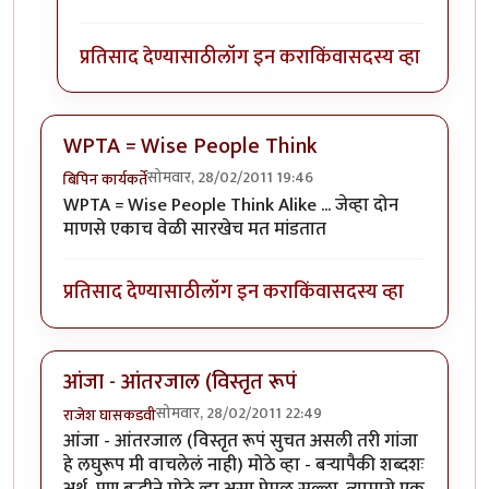
प्रतिसाद देण्यासाठी
लॉग इन करा
किंवा
सदस्य व्हा
WPTA = Wise People Think
सोमवार, 28/02/2011 19:46
बिपिन कार्यकर्ते
WPTA = Wise People Think Alike ... जेव्हा दोन
माणसे एकाच वेळी सारखेच मत मांडतात
प्रतिसाद देण्यासाठी
लॉग इन करा
किंवा
सदस्य व्हा
आंजा - आंतरजाल (विस्तृत रूपं
सोमवार, 28/02/2011 22:49
राजेश घासकडवी
आंजा - आंतरजाल (विस्तृत रूपं सुचत असली तरी गांजा
हे लघुरूप मी वाचलेलं नाही) मोठे व्हा - बऱ्यापैकी शब्दशः
अर्थ, पण बुद्धीने मोठे व्हा असा प्रेमळ सल्ला. त्यामागे एक