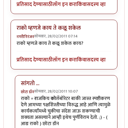
प्रतिसाद देण्यासाठी
लॉग इन करा
किंवा
सदस्य व्हा
राको म्हणजे काय ते कळू शकेल
सोमवार, 28/02/2011 07:14
नगरीनिरंजन
राको म्हणजे काय ते कळू शकेल काय?
प्रतिसाद देण्यासाठी
लॉग इन करा
किंवा
सदस्य व्हा
सांगतो ...
सोमवार, 28/02/2011 10:07
छोटा डॉन
In reply to
राको म्हणजे काय ते कळू शकेल
by
नगरीनिरंजन
राको =
रा
जकिय
को
लॅबोरेटर बाकी जास्त स्पष्टीकरण
देणे आमच्या पक्षशिस्तीच्या विरुद्ध आहे आणि त्यामुळे
कार्यकर्त्यांमध्ये चुकीचा संदेश जाऊ शकण्याची
शक्यता असल्याने आम्ही इथेच पुर्णविराम देतो. ;) - (
आद्य राको ) छोटा डॉन