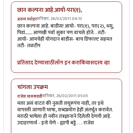
छान कल्पना आहे.आयो-परा(१),
शनिवार, 26/02/2011 04:13
अरुण मनोहर
छान कल्पना आहे. बाडीस! आयो- परा(१), परा(२), धमु,
पिडां........ आणखी पर्वा सुका पण वाचले होते. . तटी-
आयो- आमचेही योगदान बाडीस- बाय डिफाल्ट सहमत
तटी- तळटीप
प्रतिसाद देण्यासाठी
लॉग इन करा
किंवा
सदस्य व्हा
चांगला उपक्रम
शनिवार, 26/02/2011 05:05
राजेश घासकडवी
मला असं वाटतं की नुसती लघुरूपंच नाही, तर इथे
वापरली जाणारी भाषा, शब्दप्रयोग हेही अंतर्भूत करावेत.
मराठी भाषेला ही नवीन तंत्रज्ञानाने दिलेली देणगी आहे.
उदाहरणार्थ - इनो घेणे - ह्यापी बड्डे . . . राजेश