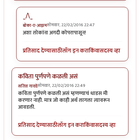
_/\_
सोमवार, 22/02/2016 22:47
बोका-ए-आझम
In reply to
जंगल अना जरा नक्सलवादाची आली
by
होबासरा
अशा लोकांना अगदी कोपरापासून!
प्रतिसाद देण्यासाठी
लॉग इन करा
किंवा
सदस्य व्हा
कविता पुर्णपणे कळली असं
सोमवार, 22/02/2016 22:49
सतिश गावडे
कविता पुर्णपणे कळली असं म्हणण्याचं धाडस मी
करणार नाही. मात्र जो काही अर्थ लागला त्यावरून
आवडली.
प्रतिसाद देण्यासाठी
लॉग इन करा
किंवा
सदस्य व्हा