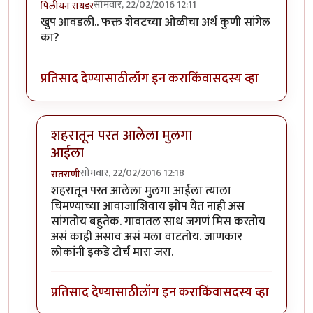
सोमवार, 22/02/2016 12:11
पिलीयन रायडर
खुप आवडली.. फक्त शेवटच्या ओळीचा अर्थ कुणी सांगेल
का?
प्रतिसाद देण्यासाठी
लॉग इन करा
किंवा
सदस्य व्हा
शहरातून परत आलेला मुलगा
आईला
सोमवार, 22/02/2016 12:18
रातराणी
In reply to
खुप आवडली.. फक्त शेवटच्या
by
पिलीयन रायडर
शहरातून परत आलेला मुलगा आईला त्याला
चिमण्याच्या आवाजाशिवाय झोप येत नाही अस
सांगतोय बहुतेक. गावातल साध जगणं मिस करतोय
असं काही असाव असं मला वाटतोय. जाणकार
लोकांनी इकडे टोर्च मारा जरा.
प्रतिसाद देण्यासाठी
लॉग इन करा
किंवा
सदस्य व्हा