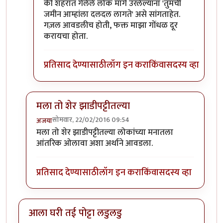
की शहरात गेलेले लोक मागे उरलेल्यांना 'तुमची
जमीन आम्हांला दलदल लागते' असे सांगताहेत.
गज़ल आवडलीच होती, फक्त माझा गोंधळ दूर
करायचा होता.
प्रतिसाद देण्यासाठी
लॉग इन करा
किंवा
सदस्य व्हा
मला तो शेर झाडीपट्टीतल्या
सोमवार, 22/02/2016 09:54
अजया
In reply to
कविता आवडली.
by
राही
मला तो शेर झाडीपट्टीतल्या लोकांच्या मनातला
आंतरिक ओलावा अशा अर्थाने आवडला.
प्रतिसाद देण्यासाठी
लॉग इन करा
किंवा
सदस्य व्हा
आला घरी तई पोट्टा लडुलडु