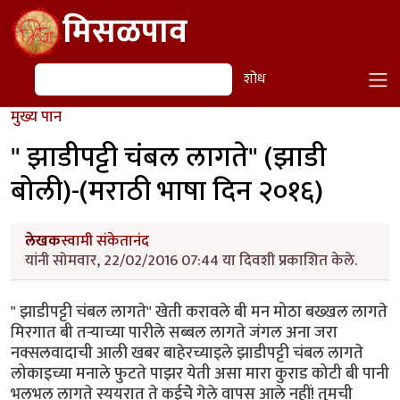
Skip to main content
मिसळपाव
शोध
शोध
मुख्य पान
" झाडीपट्टी चंबल लागते" (झाडी
बोली)-(मराठी भाषा दिन २०१६)
लेखक
स्वामी संकेतानंद
यांनी सोमवार, 22/02/2016 07:44 या दिवशी प्रकाशित केले.
" झाडीपट्टी चंबल लागते" खेती करावले बी मन मोठा बख्खल लागते
मिरगात बी तऱ्याच्या पारीले सब्बल लागते जंगल अना जरा
नक्सलवादाची आली खबर बाहेरच्याइले झाडीपट्टी चंबल लागते
लोकाइच्या मनाले फुटते पाझर येती असा मारा कुराड कोटी बी पानी
भलभल लागते स्ययरात ते कईचेे गेले वापस आले नहीं! तुमची