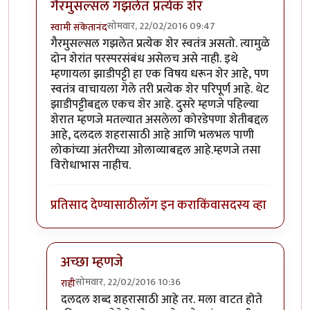
गैरमुसल्सल गझलेत प्रत्येक शेर
सोमवार, 22/02/2016 09:47
स्वामी संकेतानंद
In reply to
कविता आवडली.
by
राही
गैरमुसल्सल गझलेत प्रत्येक शेर स्वतंत्र असतो. त्यामुळे
दोन शेरांत परस्परसंबंध असेलच असे नाही. इथे
म्हणायला झाडीपट्टी हा एक विषय धरून शेर आहे, पण
स्वतंत्र वाचायला गेले तरी प्रत्येक शेर परिपूर्ण आहे. थेट
झाडीपट्टीबद्दल एकच शेर आहे. दुसरे म्हणजे पहिल्या
शेरात म्हणजे मतल्यात असलेला कोरडेपणा शेतीबद्दल
आहे, दलदल शहरासाठी आहे आणि भलभल पाणी
लोकांच्या अंतरीच्या ओलाव्याबद्दल आहे.म्हणजे तसा
विरोधाभास नाहीच.
प्रतिसाद देण्यासाठी
लॉग इन करा
किंवा
सदस्य व्हा
अच्छा म्हणजे
सोमवार, 22/02/2016 10:36
राही
In reply to
गैरमुसल्सल गझलेत प्रत्येक शेर
by
स्वामी संके
दलदल शब्द शहरासाठी आहे तर. मला वाटत होते