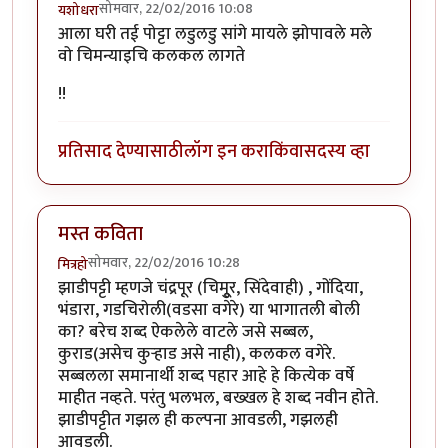
सोमवार, 22/02/2016 10:08
यशोधरा
आला घरी तई पोट्टा लडुलडु सांगे मायले झोपावले मले
वो चिमन्याइचि कलकल लागते
!!
प्रतिसाद देण्यासाठी
लॉग इन करा
किंवा
सदस्य व्हा
मस्त कविता
सोमवार, 22/02/2016 10:28
मित्रहो
झाडीपट्टी म्हणजे चंद्रपूर (चिमुूर, सिंदेवाही) , गोंदिया,
भंडारा, गडचिरोली(वडसा वगेरे) या भागातली बोली
का? बरेच शब्द ऐकलेले वाटले जसे सब्बल,
कुराड(असेच कुऱ्हाड असे नाही), कलकल वगेरे.
सब्बलला समानार्थी शब्द पहार आहे हे कित्येक वर्षे
माहीत नव्हते. परंतु भलभल, बख्खल हे शब्द नवीन होते.
झाडीपट्टीत गझल ही कल्पना आवडली, गझलही
आवडली.