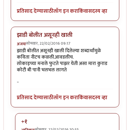
प्रतिसाद देण्यासाठी
लॉग इन करा
किंवा
सदस्य व्हा
झाडी बोलीत असूनही खाली
सोमवार, 22/02/2016 09:17
अजया
झाडी बोलीत असूनही खाली दिलेल्या शब्दार्थांमुळे
कविता नीटच कळली.आवडलीच.
लोकाइच्या मनाले फुटते पाझर येती असा मारा कुराड
कोटी बी पानी भलभल लागते
..
प्रतिसाद देण्यासाठी
लॉग इन करा
किंवा
सदस्य व्हा
+१
सोमवार, 22/02/2016 10:35