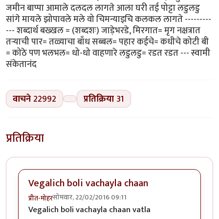
जमीन बाप्पा आमाले दलदल लागते आला घरी तई पोट्टा लडुलडु
सांगे मायले झोपावले मले वो चिमन्याइचि कलकल लागते ---------
--- शब्दार्थ बख्खल = (शब्दशः) जाड़ेभरडे, मिरगात= मृग नक्षत्रात
तऱ्याची पार= तळ्याचा बाँध सब्बल= पहार कईचे= कधीचे कोटी बी
= कोठे पण भलभल= धो-धो वाहणारे लडुलडु= रडत रडत --- स्वामी
संकेतानंद
वाचने
22992
प्रतिक्रिया
31
प्रतिक्रिया
Vegalich boli vachayla chaan
सोमवार, 22/02/2016 09:11
प्रीत-मोहर
Vegalich boli vachayla chaan vatla