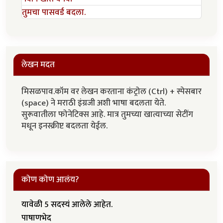
तुमचा पासवर्ड बदला.
लेखन मदत
मिसळपाव.कॉम वर लेखन करताना कंट्रोल (Ctrl) + स्पेसबार
(space) ने मराठी इंग्रजी अशी भाषा बदलता येते.
सुरूवातीला फोनेटिक्स आहे. मात्र तुमच्या खात्याच्या सेटींग
मधून इनस्क्रीप्ट बदलता येईल.
कोण कोण आलंय?
यावेळी 5 सदस्यं आलेले आहेत.
पाषाणभेद