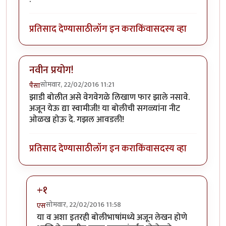
प्रतिसाद देण्यासाठी
लॉग इन करा
किंवा
सदस्य व्हा
नवीन प्रयोग!
सोमवार, 22/02/2016 11:21
पैसा
झाडी बोलीत असे वेगवेगळे लिखाण फार झाले नसावे.
अजून येऊ द्या स्वामीजी! या बोलीची सगळ्यांना नीट
ओळख होऊ दे. गझल आवडली!
प्रतिसाद देण्यासाठी
लॉग इन करा
किंवा
सदस्य व्हा
+१
सोमवार, 22/02/2016 11:58
एस
In reply to
नवीन प्रयोग!
by
पैसा
या व अशा इतरही बोलीभाषांमध्ये अजून लेखन होणे