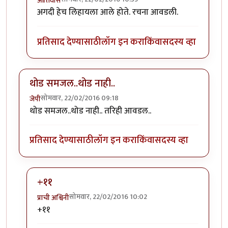
आतिवास
In reply to
झाडी बोलीत असूनही खाली
by
अजया
अगदी हेच लिहायला आले होते. रचना आवडली.
प्रतिसाद देण्यासाठी
लॉग इन करा
किंवा
सदस्य व्हा
थोड समजल..थोड नाही..
सोमवार, 22/02/2016 09:18
जेपी
थोड समजल..थोड नाही.. तरिही आवडल..
प्रतिसाद देण्यासाठी
लॉग इन करा
किंवा
सदस्य व्हा
+११
सोमवार, 22/02/2016 10:02
प्राची अश्विनी
In reply to
थोड समजल..थोड नाही..
by
जेपी
+११