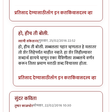
प्रतिसाद देण्यासाठी
लॉग इन करा
किंवा
सदस्य व्हा
हो, हीच ती बोली.
गुरुवार, 25/02/2016 22:52
स्वामी संकेतानंद
In reply to
मस्त कविता
by
मित्रहो
हो, हीच ती बोली. सब्बलला पहार म्हणतात हे मलातर
तो शेर लिहेपर्यंत माहीत नव्हते. हा शेर लिहील्यावर
शब्दार्थ द्यायचे म्हणून एका मैत्रिणीला सब्बलचे वर्णन
करून तिला प्रमाण मराठी शब्द विचारला होता.
प्रतिसाद देण्यासाठी
लॉग इन करा
किंवा
सदस्य व्हा
सुंदर कविता
सोमवार, 22/02/2016 10:30
तुषार काळभोर
.