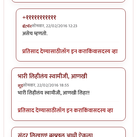
+१११११११११११
सोमवार, 22/02/2016 12:23
बॅटमॅन
In reply to
पूर्ण नाही समजली पण वाचायला
by
रातराणी
असेच म्हणतो.
प्रतिसाद देण्यासाठी
लॉग इन करा
किंवा
सदस्य व्हा
भारी लिहीलंय स्वामीजी, आणखी
सोमवार, 22/02/2016 18:55
सूड
भारी लिहीलंय स्वामीजी, आणखी लिहा!!
प्रतिसाद देण्यासाठी
लॉग इन करा
किंवा
सदस्य व्हा
सुंदर लिखाण! बख्खल आधी ऐकला