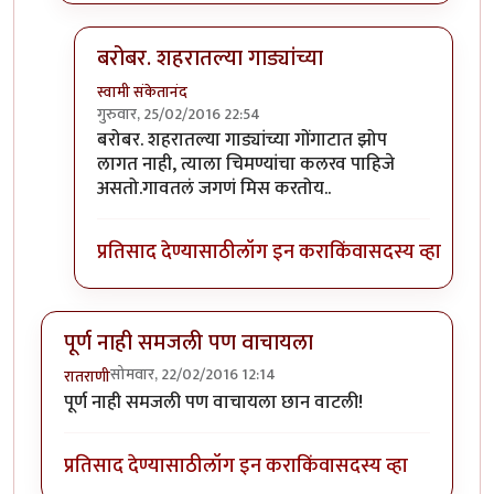
बरोबर. शहरातल्या गाड्यांच्या
स्वामी संकेतानंद
गुरुवार, 25/02/2016 22:54
In reply to
शहरातून परत आलेला मुलगा आईला
by
रातरा
बरोबर. शहरातल्या गाड्यांच्या गोंगाटात झोप
लागत नाही, त्याला चिमण्यांचा कलरव पाहिजे
असतो.गावतलं जगणं मिस करतोय..
प्रतिसाद देण्यासाठी
लॉग इन करा
किंवा
सदस्य व्हा
पूर्ण नाही समजली पण वाचायला
सोमवार, 22/02/2016 12:14
रातराणी
पूर्ण नाही समजली पण वाचायला छान वाटली!
प्रतिसाद देण्यासाठी
लॉग इन करा
किंवा
सदस्य व्हा