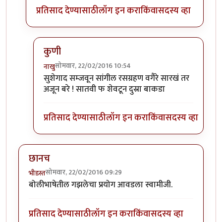
प्रतिसाद देण्यासाठी
लॉग इन करा
किंवा
सदस्य व्हा
कुणी
सोमवार, 22/02/2016 10:54
नाखु
In reply to
+११
by
प्राची अश्विनी
सुशेगाद सम्जवून सांगील रसग्रहण वगैरे सारखं तर
अजून बरे ! सातवी फ शेवटून दुस्रा बाकडा
प्रतिसाद देण्यासाठी
लॉग इन करा
किंवा
सदस्य व्हा
छानच
सोमवार, 22/02/2016 09:29
भीडस्त
बोलीभाषेतील गझलेचा प्रयोग आवडला स्वामीजी.
प्रतिसाद देण्यासाठी
लॉग इन करा
किंवा
सदस्य व्हा