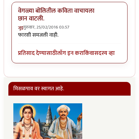
वेगळ्या बोलितील कविता वाचायला
छान वाटली.
गुरुवार, 25/02/2016 03:57
जुइ
फारशी समजली नाही.
प्रतिसाद देण्यासाठी
लॉग इन करा
किंवा
सदस्य व्हा
मिसळपाव वर स्वागत आहे.