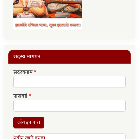
सदस्य आगमन
सदस्यनाम
पासवर्ड
लॉग इन करा
नवीन खाते बनवा