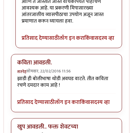
आणि ते जास्तीत जास्त वाचकांपर्यंत पोहोचणे
आवश्यक आहे. या प्रकरणी मिपासारख्या
आंतरजालीय व्यासपीठाचा उपयोग अजून जास्त
प्रमाणात करून घ्यायला हवा.
प्रतिसाद देण्यासाठी
लॉग इन करा
किंवा
सदस्य व्हा
कविता आवडली.
सोमवार, 22/02/2016 11:56
सस्नेह
झाडी ही बोलीभाषा थोडी अवघड वाटते. तीत कविता
रचणे दमदार काम आहे !
प्रतिसाद देण्यासाठी
लॉग इन करा
किंवा
सदस्य व्हा
खुप आवडली.. फक्त शेवटच्या