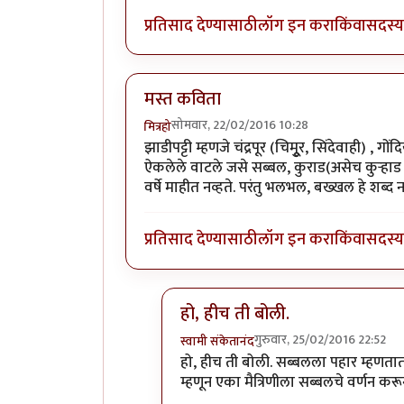
प्रतिसाद देण्यासाठी
लॉग इन करा
किंवा
सदस्य 
मस्त कविता
सोमवार, 22/02/2016 10:28
मित्रहो
झाडीपट्टी म्हणजे चंद्रपूर (चिमुूर, सिंदेवाही) ,
ऐकलेले वाटले जसे सब्बल, कुराड(असेच कुऱ्हाड 
वर्षे माहीत नव्हते. परंतु भलभल, बख्खल हे श
प्रतिसाद देण्यासाठी
लॉग इन करा
किंवा
सदस्य 
हो, हीच ती बोली.
गुरुवार, 25/02/2016 22:52
स्वामी संकेतानंद
In reply to
मस्त कविता
by
मित्रहो
हो, हीच ती बोली. सब्बलला पहार म्हणतात हे
म्हणून एका मैत्रिणीला सब्बलचे वर्णन कर