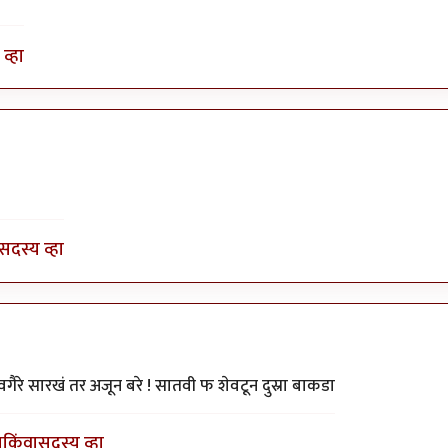
व्हा
जेपी
सदस्य व्हा
गैरे सारखं तर अजून बरे ! सातवी फ शेवटून दुस्रा बाकडा
ा
किंवा
सदस्य व्हा