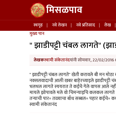
Skip to main content
मिसळपाव
Main navigation
स्वगृह
नवे लेखन
नवे प्रतिसाद
लेख
मुख्य पान
" झाडीपट्टी चंबल लागते" (झ
लेखक
स्वामी संकेतानंद
यांनी सोमवार, 22/02/2016 
" झाडीपट्टी चंबल लागते" खेती करावले बी मन मोठा
नक्सलवादाची आली खबर बाहेरच्याइले झाडीपट्टी चं
भलभल लागते स्ययरात ते कईचेे गेले वापस आले नहीं
मायले झोपावले मले वो चिमन्याइचि कलकल लागते -----
तऱ्याची पार= तळ्याचा बाँध सब्बल= पहार कईचे= क
स्वामी संकेतानंद