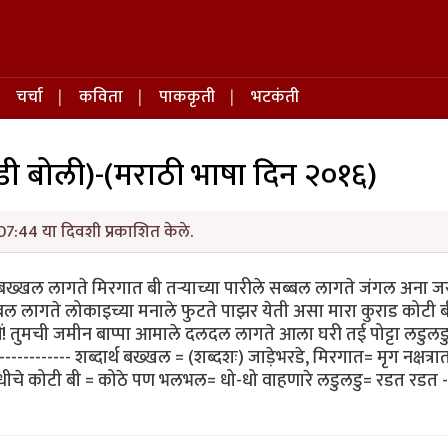
चर्चा
कविता
पाककृती
भटकंती
ाडी बोली)-(मराठी भाषा दिन २०१६)
07:44 या दिवशी प्रकाशित केले.
 बख्खल लागते मिरगात बी तऱ्याच्या पारीले सब्बल लागते जंगल अना ज
बल लागते लोकाइच्या मनाले फुटते पाझर येती असा मारा कुराड कोटी ब
! तुमची जमीन बाप्पा आमाले दलदल लागते आला घरी तई पोट्टा लडुलडु 
------- शब्दार्थ बख्खल = (शब्दशः) जाड़ेभरडे, मिरगात= मृग नक्षत्रा
धीचे कोटी बी = कोठे पण भलभल= धो-धो वाहणारे लडुलडु= रडत रडत -