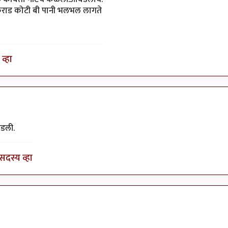
कुराड कोटी बी पानी भलभल लागते
व्हा
by
अजया
डली.
सदस्य व्हा