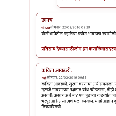
छानच
सोमवार, 22/02/2016 09:29
भीडस्त
बोलीभाषेतील गझलेचा प्रयोग आवडला स्वामीजी
प्रतिसाद देण्यासाठी
लॉग इन करा
किंवा
सदस्य 
कविता आवडली.
सोमवार, 22/02/2016 09:31
राही
कविता आवडली. सुट्या चरणांचा अर्थ समजला. प
म्हणजे पावसाच्या नक्षत्रात बांध फोडताना, त
असावी; असाच अर्थ ना? पण पुढच्या कडव्यांत 
भरपूर आहे असा अर्थ मला लागला. माझे अज्ञान 
तिच्याविषयी.