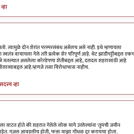
व्हा
असतो. त्यामुळे दोन शेरांत परस्परसंबंध असेलच असे नाही. इथे म्हणायला
वतंत्र वाचायला गेले तरी प्रत्येक शेर परिपूर्ण आहे. थेट झाडीपट्टीबद्दल एक
म्हणजे मतल्यात असलेला कोरडेपणा शेतीबद्दल आहे, दलदल शहरासाठी आहे
लाव्याबद्दल आहे.म्हणजे तसा विरोधाभास नाहीच.
सदस्य व्हा
त्येक शेर
by
स्वामी संकेतानंद
 वाटत होते की शहरात गेलेले लोक मागे उरलेल्यांना 'तुमची जमीन
ताहेत. गज़ल आवडलीच होती, फक्त माझा गोंधळ दूर करायचा होता.