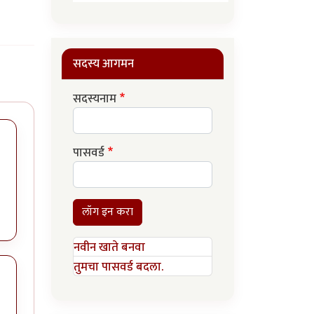
सदस्य आगमन
सदस्यनाम
पासवर्ड
लॉग इन करा
नवीन खाते बनवा
तुमचा पासवर्ड बदला.