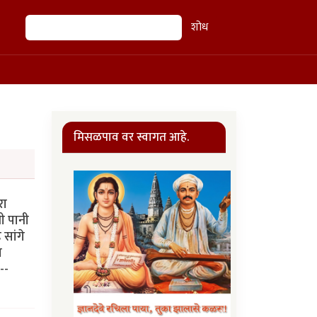
शोध
शोध
मिसळपाव वर स्वागत आहे.
रा
ी पानी
सांगे
त
--