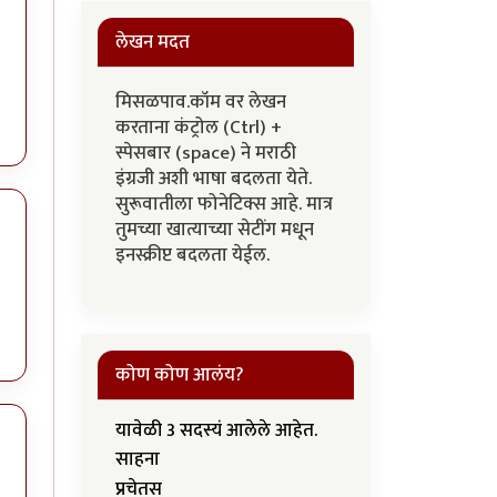
लेखन मदत
मिसळपाव.कॉम वर लेखन
करताना कंट्रोल (Ctrl) +
स्पेसबार (space) ने मराठी
इंग्रजी अशी भाषा बदलता येते.
सुरूवातीला फोनेटिक्स आहे. मात्र
तुमच्या खात्याच्या सेटींग मधून
इनस्क्रीप्ट बदलता येईल.
कोण कोण आलंय?
यावेळी 3 सदस्यं आलेले आहेत.
साहना
प्रचेतस