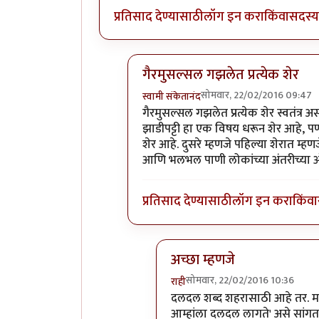
प्रतिसाद देण्यासाठी
लॉग इन करा
किंवा
सदस्य 
गैरमुसल्सल गझलेत प्रत्येक शेर
सोमवार, 22/02/2016 09:47
स्वामी संकेतानंद
In reply to
कविता आवडली.
by
राही
गैरमुसल्सल गझलेत प्रत्येक शेर स्वतंत्र 
झाडीपट्टी हा एक विषय धरून शेर आहे, पण स्
शेर आहे. दुसरे म्हणजे पहिल्या शेरात 
आणि भलभल पाणी लोकांच्या अंतरीच्या ओ
प्रतिसाद देण्यासाठी
लॉग इन करा
किंवा
अच्छा म्हणजे
सोमवार, 22/02/2016 10:36
राही
In reply to
गैरमुसल्सल गझलेत प्र
दलदल शब्द शहरासाठी आहे तर. मला
आम्हांला दलदल लागते' असे सांग