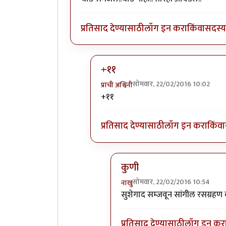
प्रतिसाद देण्यासाठी
लॉग इन करा
किंवा
सदस्य 
+११
सोमवार, 22/02/2016 10:02
प्राची अश्विनी
In reply to
थोड समजल..थोड नाही..
by
+११
प्रतिसाद देण्यासाठी
लॉग इन करा
किंवा
कुणी
सोमवार, 22/02/2016 10:54
नाखु
In reply to
+११
by
प्राची अश्विनी
सुशेगाद सम्जवून सांगील रसग्रहण व
प्रतिसाद देण्यासाठी
लॉग इन कर