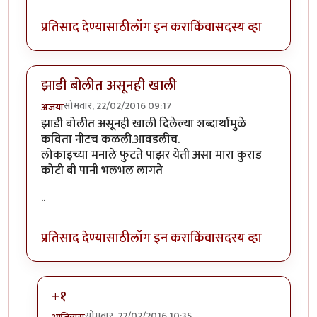
प्रतिसाद देण्यासाठी
लॉग इन करा
किंवा
सदस्य व्हा
झाडी बोलीत असूनही खाली
सोमवार, 22/02/2016 09:17
अजया
झाडी बोलीत असूनही खाली दिलेल्या शब्दार्थांमुळे
कविता नीटच कळली.आवडलीच.
लोकाइच्या मनाले फुटते पाझर येती असा मारा कुराड
कोटी बी पानी भलभल लागते
..
प्रतिसाद देण्यासाठी
लॉग इन करा
किंवा
सदस्य व्हा
+१
सोमवार, 22/02/2016 10:35