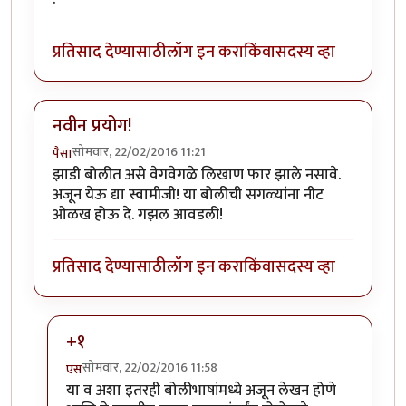
प्रतिसाद देण्यासाठी
लॉग इन करा
किंवा
सदस्य व्हा
नवीन प्रयोग!
सोमवार, 22/02/2016 11:21
पैसा
झाडी बोलीत असे वेगवेगळे लिखाण फार झाले नसावे.
अजून येऊ द्या स्वामीजी! या बोलीची सगळ्यांना नीट
ओळख होऊ दे. गझल आवडली!
प्रतिसाद देण्यासाठी
लॉग इन करा
किंवा
सदस्य व्हा
+१
सोमवार, 22/02/2016 11:58
एस
In reply to
नवीन प्रयोग!
by
पैसा
या व अशा इतरही बोलीभाषांमध्ये अजून लेखन होणे