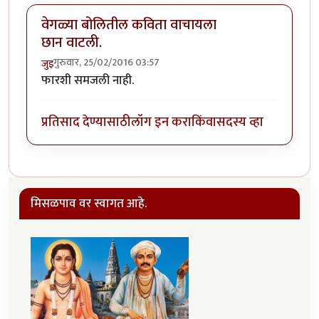
वेगळ्या बोलितील कविता वाचायला
छान वाटली.
गुरुवार, 25/02/2016 03:57
जुइ
फारशी समजली नाही.
प्रतिसाद देण्यासाठी
लॉग इन करा
किंवा
सदस्य व्हा
मिसळपाव वर स्वागत आहे.