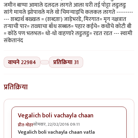
जमीन बाप्पा आमाले दलदल लागते आला घरी तई पोट्टा लडुलडु
सांगे मायले झोपावले मले वो चिमन्याइचि कलकल लागते ---------
--- शब्दार्थ बख्खल = (शब्दशः) जाड़ेभरडे, मिरगात= मृग नक्षत्रात
तऱ्याची पार= तळ्याचा बाँध सब्बल= पहार कईचे= कधीचे कोटी बी
= कोठे पण भलभल= धो-धो वाहणारे लडुलडु= रडत रडत --- स्वामी
संकेतानंद
वाचने
22984
प्रतिक्रिया
31
प्रतिक्रिया
Vegalich boli vachayla chaan
सोमवार, 22/02/2016 09:11
प्रीत-मोहर
Vegalich boli vachayla chaan vatla