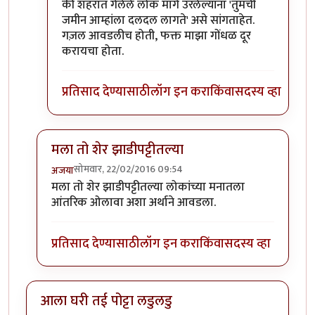
की शहरात गेलेले लोक मागे उरलेल्यांना 'तुमची
जमीन आम्हांला दलदल लागते' असे सांगताहेत.
गज़ल आवडलीच होती, फक्त माझा गोंधळ दूर
करायचा होता.
प्रतिसाद देण्यासाठी
लॉग इन करा
किंवा
सदस्य व्हा
मला तो शेर झाडीपट्टीतल्या
सोमवार, 22/02/2016 09:54
अजया
In reply to
कविता आवडली.
by
राही
मला तो शेर झाडीपट्टीतल्या लोकांच्या मनातला
आंतरिक ओलावा अशा अर्थाने आवडला.
प्रतिसाद देण्यासाठी
लॉग इन करा
किंवा
सदस्य व्हा
आला घरी तई पोट्टा लडुलडु