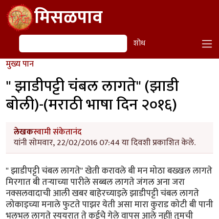
Skip to main content
मिसळपाव
शोध
शोध
मुख्य पान
" झाडीपट्टी चंबल लागते" (झाडी
बोली)-(मराठी भाषा दिन २०१६)
लेखक
स्वामी संकेतानंद
यांनी सोमवार, 22/02/2016 07:44 या दिवशी प्रकाशित केले.
" झाडीपट्टी चंबल लागते" खेती करावले बी मन मोठा बख्खल लागते
मिरगात बी तऱ्याच्या पारीले सब्बल लागते जंगल अना जरा
नक्सलवादाची आली खबर बाहेरच्याइले झाडीपट्टी चंबल लागते
लोकाइच्या मनाले फुटते पाझर येती असा मारा कुराड कोटी बी पानी
भलभल लागते स्ययरात ते कईचेे गेले वापस आले नहीं! तुमची