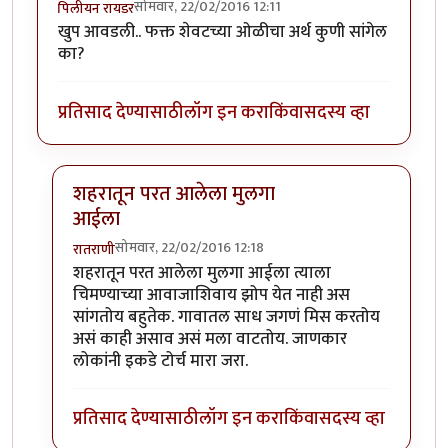
सोमवार, 22/02/2016 12:11
पिलीयन रायडर
खुप आवडली.. फक्त शेवटच्या ओळीचा अर्थ कुणी सांगेल
का?
प्रतिसाद देण्यासाठी
लॉग इन करा
किंवा
सदस्य व्हा
शहरातून परत आलेला मुलगा
आईला
सोमवार, 22/02/2016 12:18
रातराणी
In reply to
खुप आवडली.. फक्त शेवटच्या
by
पिलीयन रायडर
शहरातून परत आलेला मुलगा आईला त्याला
चिमण्याच्या आवाजाशिवाय झोप येत नाही अस
सांगतोय बहुतेक. गावातल साध जगणं मिस करतोय
असं काही असाव असं मला वाटतोय. जाणकार
लोकांनी इकडे टोर्च मारा जरा.
प्रतिसाद देण्यासाठी
लॉग इन करा
किंवा
सदस्य व्हा