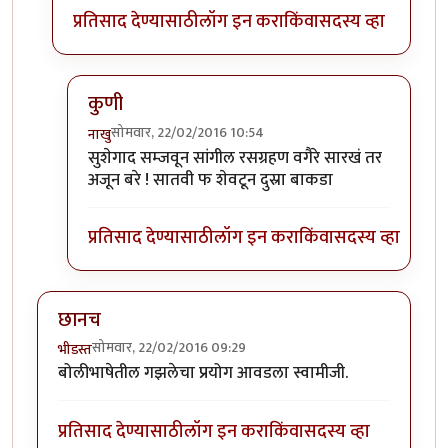
प्रतिसाद देण्यासाठी
लॉग इन करा
किंवा
सदस्य व्हा
कुणी
सोमवार, 22/02/2016 10:54
नाखु
In reply to
+११
by
प्राची अश्विनी
सुशेगाद सम्जवून सांगील रसग्रहण वगैरे सारखं तर
अजून बरे ! सातवी फ शेवटून दुस्रा बाकडा
प्रतिसाद देण्यासाठी
लॉग इन करा
किंवा
सदस्य व्हा
छानच
सोमवार, 22/02/2016 09:29
भीडस्त
बोलीभाषेतील गझलेचा प्रयोग आवडला स्वामीजी.
प्रतिसाद देण्यासाठी
लॉग इन करा
किंवा
सदस्य व्हा