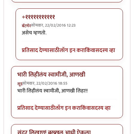
+१११११११११११
सोमवार, 22/02/2016 12:23
बॅटमॅन
In reply to
पूर्ण नाही समजली पण वाचायला
by
रातराणी
असेच म्हणतो.
प्रतिसाद देण्यासाठी
लॉग इन करा
किंवा
सदस्य व्हा
भारी लिहीलंय स्वामीजी, आणखी
सोमवार, 22/02/2016 18:55
सूड
भारी लिहीलंय स्वामीजी, आणखी लिहा!!
प्रतिसाद देण्यासाठी
लॉग इन करा
किंवा
सदस्य व्हा
सुंदर लिखाण! बख्खल आधी ऐकला