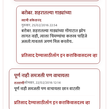
बरोबर. शहरातल्या गाड्यांच्या
स्वामी संकेतानंद
गुरुवार, 25/02/2016 22:54
In reply to
शहरातून परत आलेला मुलगा आईला
by
रातरा
बरोबर. शहरातल्या गाड्यांच्या गोंगाटात झोप
लागत नाही, त्याला चिमण्यांचा कलरव पाहिजे
असतो.गावतलं जगणं मिस करतोय..
प्रतिसाद देण्यासाठी
लॉग इन करा
किंवा
सदस्य व्हा
पूर्ण नाही समजली पण वाचायला
सोमवार, 22/02/2016 12:14
रातराणी
पूर्ण नाही समजली पण वाचायला छान वाटली!
प्रतिसाद देण्यासाठी
लॉग इन करा
किंवा
सदस्य व्हा