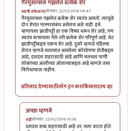
गैरमुसल्सल गझलेत प्रत्येक शेर
सोमवार, 22/02/2016 09:47
स्वामी संकेतानंद
In reply to
कविता आवडली.
by
राही
गैरमुसल्सल गझलेत प्रत्येक शेर स्वतंत्र असतो. त्यामुळे
दोन शेरांत परस्परसंबंध असेलच असे नाही. इथे
म्हणायला झाडीपट्टी हा एक विषय धरून शेर आहे, पण
स्वतंत्र वाचायला गेले तरी प्रत्येक शेर परिपूर्ण आहे. थेट
झाडीपट्टीबद्दल एकच शेर आहे. दुसरे म्हणजे पहिल्या
शेरात म्हणजे मतल्यात असलेला कोरडेपणा शेतीबद्दल
आहे, दलदल शहरासाठी आहे आणि भलभल पाणी
लोकांच्या अंतरीच्या ओलाव्याबद्दल आहे.म्हणजे तसा
विरोधाभास नाहीच.
प्रतिसाद देण्यासाठी
लॉग इन करा
किंवा
सदस्य व्हा
अच्छा म्हणजे
सोमवार, 22/02/2016 10:36
राही
In reply to
गैरमुसल्सल गझलेत प्रत्येक शेर
by
स्वामी संके
दलदल शब्द शहरासाठी आहे तर. मला वाटत होते