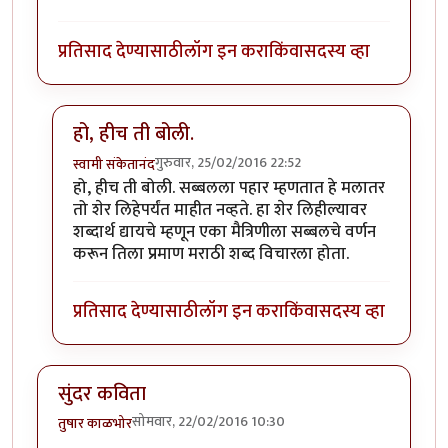
प्रतिसाद देण्यासाठी
लॉग इन करा
किंवा
सदस्य व्हा
हो, हीच ती बोली.
गुरुवार, 25/02/2016 22:52
स्वामी संकेतानंद
In reply to
मस्त कविता
by
मित्रहो
हो, हीच ती बोली. सब्बलला पहार म्हणतात हे मलातर
तो शेर लिहेपर्यंत माहीत नव्हते. हा शेर लिहील्यावर
शब्दार्थ द्यायचे म्हणून एका मैत्रिणीला सब्बलचे वर्णन
करून तिला प्रमाण मराठी शब्द विचारला होता.
प्रतिसाद देण्यासाठी
लॉग इन करा
किंवा
सदस्य व्हा
सुंदर कविता
सोमवार, 22/02/2016 10:30
तुषार काळभोर
.