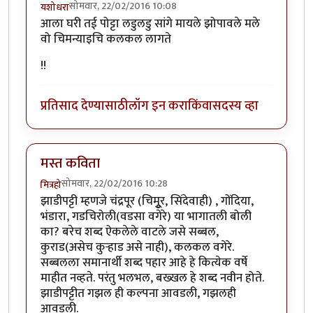
सोमवार, 22/02/2016 10:08
यशोधरा
आला घरी तई पोट्टा लडुलडु सांगे मायले झोपावले मले
वो चिमन्याइचि कलकल लागते
!!
प्रतिसाद देण्यासाठी
लॉग इन करा
किंवा
सदस्य व्हा
मस्त कविता
सोमवार, 22/02/2016 10:28
मित्रहो
झाडीपट्टी म्हणजे चंद्रपूर (चिमुूर, सिंदेवाही) , गोंदिया,
भंडारा, गडचिरोली(वडसा वगेरे) या भागातली बोली
का? बरेच शब्द ऐकलेले वाटले जसे सब्बल,
कुराड(असेच कुऱ्हाड असे नाही), कलकल वगेरे.
सब्बलला समानार्थी शब्द पहार आहे हे कित्येक वर्षे
माहीत नव्हते. परंतु भलभल, बख्खल हे शब्द नवीन होते.
झाडीपट्टीत गझल ही कल्पना आवडली, गझलही
आवडली.