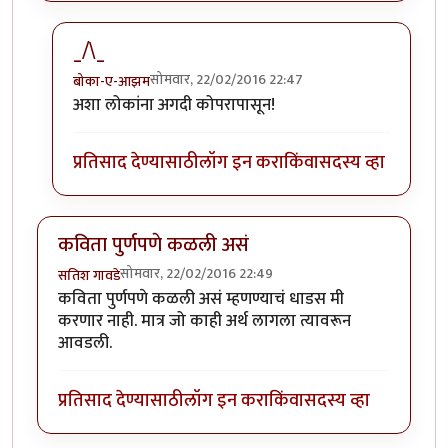
_/\_
सोमवार, 22/02/2016 22:47
बोका-ए-आझम
In reply to
जंगल अना जरा नक्सलवादाची आली
by
होबासरा
अशा लोकांना अगदी कोपरापासून!
प्रतिसाद देण्यासाठी
लॉग इन करा
किंवा
सदस्य व्हा
कविता पुर्णपणे कळली असं
सोमवार, 22/02/2016 22:49
सतिश गावडे
कविता पुर्णपणे कळली असं म्हणण्याचं धाडस मी
करणार नाही. मात्र जो काही अर्थ लागला त्यावरून
आवडली.
प्रतिसाद देण्यासाठी
लॉग इन करा
किंवा
सदस्य व्हा