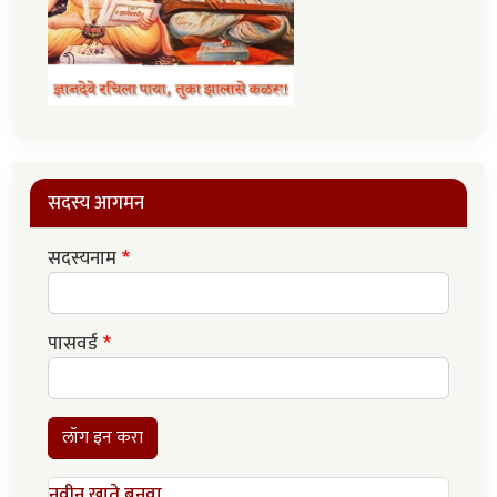
सदस्य आगमन
सदस्यनाम
पासवर्ड
लॉग इन करा
नवीन खाते बनवा