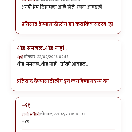
आतिवास
In reply to
झाडी बोलीत असूनही खाली
by
अजया
अगदी हेच लिहायला आले होते. रचना आवडली.
प्रतिसाद देण्यासाठी
लॉग इन करा
किंवा
सदस्य व्हा
थोड समजल..थोड नाही..
सोमवार, 22/02/2016 09:18
जेपी
थोड समजल..थोड नाही.. तरिही आवडल..
प्रतिसाद देण्यासाठी
लॉग इन करा
किंवा
सदस्य व्हा
+११
सोमवार, 22/02/2016 10:02
प्राची अश्विनी
In reply to
थोड समजल..थोड नाही..
by
जेपी
+११