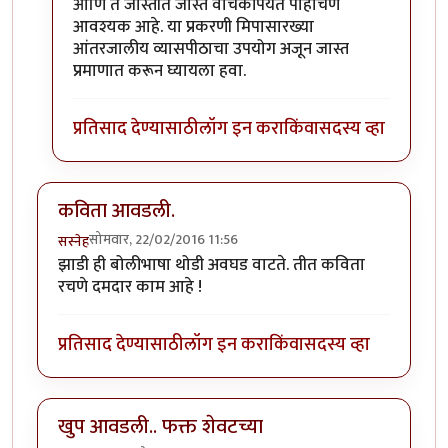
आणि ते जास्तीत जास्त वाचकांपर्यंत पोहोचणे
आवश्यक आहे. या प्रकरणी मिपासारख्या
आंतरजालीय व्यासपीठाचा उपयोग अजून जास्त
प्रमाणात करून घ्यायला हवा.
प्रतिसाद देण्यासाठी
लॉग इन करा
किंवा
सदस्य व्हा
कविता आवडली.
सोमवार, 22/02/2016 11:56
सस्नेह
झाडी ही बोलीभाषा थोडी अवघड वाटते. तीत कविता
रचणे दमदार काम आहे !
प्रतिसाद देण्यासाठी
लॉग इन करा
किंवा
सदस्य व्हा
खुप आवडली.. फक्त शेवटच्या