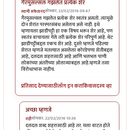
गैरमुसल्सल गझलेत प्रत्येक शेर
सोमवार, 22/02/2016 09:47
स्वामी संकेतानंद
In reply to
कविता आवडली.
by
राही
गैरमुसल्सल गझलेत प्रत्येक शेर स्वतंत्र असतो. त्यामुळे
दोन शेरांत परस्परसंबंध असेलच असे नाही. इथे
म्हणायला झाडीपट्टी हा एक विषय धरून शेर आहे, पण
स्वतंत्र वाचायला गेले तरी प्रत्येक शेर परिपूर्ण आहे. थेट
झाडीपट्टीबद्दल एकच शेर आहे. दुसरे म्हणजे पहिल्या
शेरात म्हणजे मतल्यात असलेला कोरडेपणा शेतीबद्दल
आहे, दलदल शहरासाठी आहे आणि भलभल पाणी
लोकांच्या अंतरीच्या ओलाव्याबद्दल आहे.म्हणजे तसा
विरोधाभास नाहीच.
प्रतिसाद देण्यासाठी
लॉग इन करा
किंवा
सदस्य व्हा
अच्छा म्हणजे
सोमवार, 22/02/2016 10:36
राही
In reply to
गैरमुसल्सल गझलेत प्रत्येक शेर
by
स्वामी संके
दलदल शब्द शहरासाठी आहे तर. मला वाटत होते