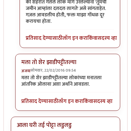
की शहरात गेलेले लोक मागे उरलेल्यांना 'तुमची
जमीन आम्हांला दलदल लागते' असे सांगताहेत.
गज़ल आवडलीच होती, फक्त माझा गोंधळ दूर
करायचा होता.
प्रतिसाद देण्यासाठी
लॉग इन करा
किंवा
सदस्य व्हा
मला तो शेर झाडीपट्टीतल्या
सोमवार, 22/02/2016 09:54
अजया
In reply to
कविता आवडली.
by
राही
मला तो शेर झाडीपट्टीतल्या लोकांच्या मनातला
आंतरिक ओलावा अशा अर्थाने आवडला.
प्रतिसाद देण्यासाठी
लॉग इन करा
किंवा
सदस्य व्हा
आला घरी तई पोट्टा लडुलडु