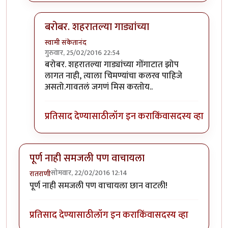
बरोबर. शहरातल्या गाड्यांच्या
स्वामी संकेतानंद
गुरुवार, 25/02/2016 22:54
In reply to
शहरातून परत आलेला मुलगा आईला
by
रातरा
बरोबर. शहरातल्या गाड्यांच्या गोंगाटात झोप
लागत नाही, त्याला चिमण्यांचा कलरव पाहिजे
असतो.गावतलं जगणं मिस करतोय..
प्रतिसाद देण्यासाठी
लॉग इन करा
किंवा
सदस्य व्हा
पूर्ण नाही समजली पण वाचायला
सोमवार, 22/02/2016 12:14
रातराणी
पूर्ण नाही समजली पण वाचायला छान वाटली!
प्रतिसाद देण्यासाठी
लॉग इन करा
किंवा
सदस्य व्हा