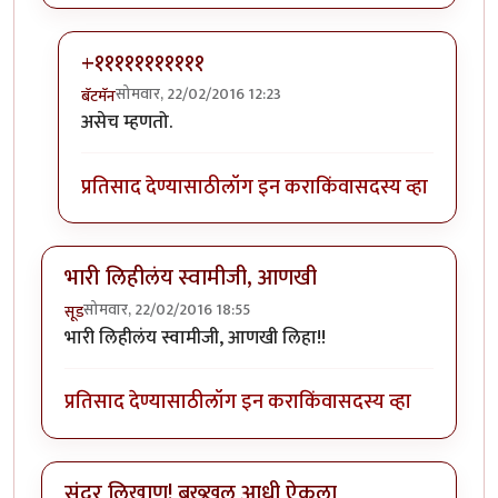
+१११११११११११
सोमवार, 22/02/2016 12:23
बॅटमॅन
In reply to
पूर्ण नाही समजली पण वाचायला
by
रातराणी
असेच म्हणतो.
प्रतिसाद देण्यासाठी
लॉग इन करा
किंवा
सदस्य व्हा
भारी लिहीलंय स्वामीजी, आणखी
सोमवार, 22/02/2016 18:55
सूड
भारी लिहीलंय स्वामीजी, आणखी लिहा!!
प्रतिसाद देण्यासाठी
लॉग इन करा
किंवा
सदस्य व्हा
सुंदर लिखाण! बख्खल आधी ऐकला