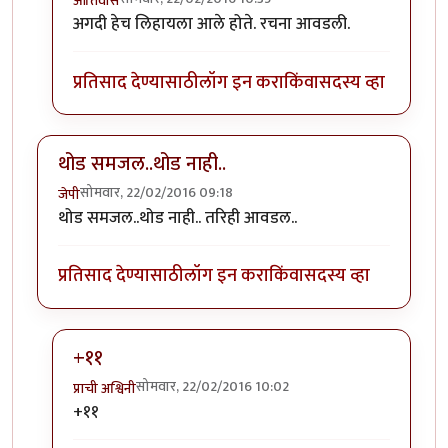
आतिवास
In reply to
झाडी बोलीत असूनही खाली
by
अजया
अगदी हेच लिहायला आले होते. रचना आवडली.
प्रतिसाद देण्यासाठी
लॉग इन करा
किंवा
सदस्य व्हा
थोड समजल..थोड नाही..
सोमवार, 22/02/2016 09:18
जेपी
थोड समजल..थोड नाही.. तरिही आवडल..
प्रतिसाद देण्यासाठी
लॉग इन करा
किंवा
सदस्य व्हा
+११
सोमवार, 22/02/2016 10:02
प्राची अश्विनी
In reply to
थोड समजल..थोड नाही..
by
जेपी
+११