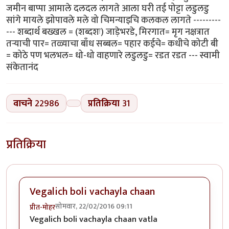
जमीन बाप्पा आमाले दलदल लागते आला घरी तई पोट्टा लडुलडु
सांगे मायले झोपावले मले वो चिमन्याइचि कलकल लागते ---------
--- शब्दार्थ बख्खल = (शब्दशः) जाड़ेभरडे, मिरगात= मृग नक्षत्रात
तऱ्याची पार= तळ्याचा बाँध सब्बल= पहार कईचे= कधीचे कोटी बी
= कोठे पण भलभल= धो-धो वाहणारे लडुलडु= रडत रडत --- स्वामी
संकेतानंद
वाचने
22986
प्रतिक्रिया
31
प्रतिक्रिया
Vegalich boli vachayla chaan
सोमवार, 22/02/2016 09:11
प्रीत-मोहर
Vegalich boli vachayla chaan vatla