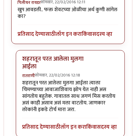
सोमवार, 22/02/2016 12:11
पिलीयन रायडर
खुप आवडली.. फक्त शेवटच्या ओळीचा अर्थ कुणी सांगेल
का?
प्रतिसाद देण्यासाठी
लॉग इन करा
किंवा
सदस्य व्हा
शहरातून परत आलेला मुलगा
आईला
सोमवार, 22/02/2016 12:18
रातराणी
In reply to
खुप आवडली.. फक्त शेवटच्या
by
पिलीयन रायडर
शहरातून परत आलेला मुलगा आईला त्याला
चिमण्याच्या आवाजाशिवाय झोप येत नाही अस
सांगतोय बहुतेक. गावातल साध जगणं मिस करतोय
असं काही असाव असं मला वाटतोय. जाणकार
लोकांनी इकडे टोर्च मारा जरा.
प्रतिसाद देण्यासाठी
लॉग इन करा
किंवा
सदस्य व्हा