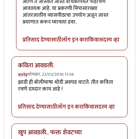
आणि ते जास्तीत जास्त वाचकांपर्यंत पोहोचणे
आवश्यक आहे. या प्रकरणी मिपासारख्या
आंतरजालीय व्यासपीठाचा उपयोग अजून जास्त
प्रमाणात करून घ्यायला हवा.
प्रतिसाद देण्यासाठी
लॉग इन करा
किंवा
सदस्य व्हा
कविता आवडली.
सोमवार, 22/02/2016 11:56
सस्नेह
झाडी ही बोलीभाषा थोडी अवघड वाटते. तीत कविता
रचणे दमदार काम आहे !
प्रतिसाद देण्यासाठी
लॉग इन करा
किंवा
सदस्य व्हा
खुप आवडली.. फक्त शेवटच्या