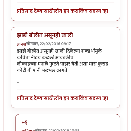
प्रतिसाद देण्यासाठी
लॉग इन करा
किंवा
सदस्य व्हा
झाडी बोलीत असूनही खाली
सोमवार, 22/02/2016 09:17
अजया
झाडी बोलीत असूनही खाली दिलेल्या शब्दार्थांमुळे
कविता नीटच कळली.आवडलीच.
लोकाइच्या मनाले फुटते पाझर येती असा मारा कुराड
कोटी बी पानी भलभल लागते
..
प्रतिसाद देण्यासाठी
लॉग इन करा
किंवा
सदस्य व्हा
+१
सोमवार, 22/02/2016 10:35