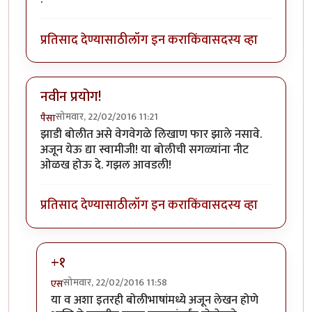
प्रतिसाद देण्यासाठी
लॉग इन करा
किंवा
सदस्य व्हा
नवीन प्रयोग!
सोमवार, 22/02/2016 11:21
पैसा
झाडी बोलीत असे वेगवेगळे लिखाण फार झाले नसावे.
अजून येऊ द्या स्वामीजी! या बोलीची सगळ्यांना नीट
ओळख होऊ दे. गझल आवडली!
प्रतिसाद देण्यासाठी
लॉग इन करा
किंवा
सदस्य व्हा
+१
सोमवार, 22/02/2016 11:58
एस
In reply to
नवीन प्रयोग!
by
पैसा
या व अशा इतरही बोलीभाषांमध्ये अजून लेखन होणे