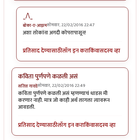
_/\_
सोमवार, 22/02/2016 22:47
बोका-ए-आझम
In reply to
जंगल अना जरा नक्सलवादाची आली
by
होबासरा
अशा लोकांना अगदी कोपरापासून!
प्रतिसाद देण्यासाठी
लॉग इन करा
किंवा
सदस्य व्हा
कविता पुर्णपणे कळली असं
सोमवार, 22/02/2016 22:49
सतिश गावडे
कविता पुर्णपणे कळली असं म्हणण्याचं धाडस मी
करणार नाही. मात्र जो काही अर्थ लागला त्यावरून
आवडली.
प्रतिसाद देण्यासाठी
लॉग इन करा
किंवा
सदस्य व्हा