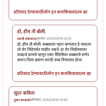
प्रतिसाद देण्यासाठी
लॉग इन करा
किंवा
सदस्य व्हा
हो, हीच ती बोली.
गुरुवार, 25/02/2016 22:52
स्वामी संकेतानंद
In reply to
मस्त कविता
by
मित्रहो
हो, हीच ती बोली. सब्बलला पहार म्हणतात हे मलातर
तो शेर लिहेपर्यंत माहीत नव्हते. हा शेर लिहील्यावर
शब्दार्थ द्यायचे म्हणून एका मैत्रिणीला सब्बलचे वर्णन
करून तिला प्रमाण मराठी शब्द विचारला होता.
प्रतिसाद देण्यासाठी
लॉग इन करा
किंवा
सदस्य व्हा
सुंदर कविता
सोमवार, 22/02/2016 10:30
तुषार काळभोर
.