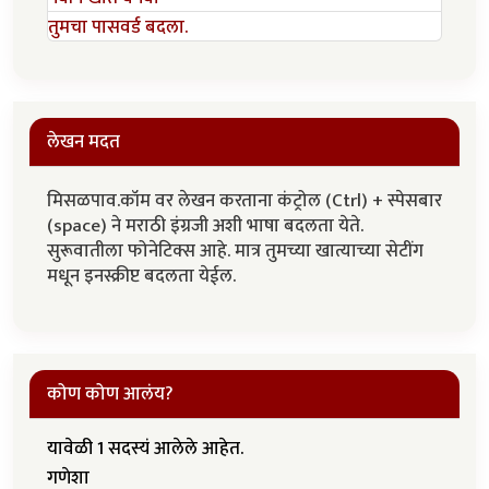
तुमचा पासवर्ड बदला.
लेखन मदत
मिसळपाव.कॉम वर लेखन करताना कंट्रोल (Ctrl) + स्पेसबार
(space) ने मराठी इंग्रजी अशी भाषा बदलता येते.
सुरूवातीला फोनेटिक्स आहे. मात्र तुमच्या खात्याच्या सेटींग
मधून इनस्क्रीप्ट बदलता येईल.
कोण कोण आलंय?
यावेळी 1 सदस्यं आलेले आहेत.
गणेशा