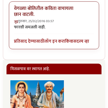
वेगळ्या बोलितील कविता वाचायला
छान वाटली.
गुरुवार, 25/02/2016 03:57
जुइ
फारशी समजली नाही.
प्रतिसाद देण्यासाठी
लॉग इन करा
किंवा
सदस्य व्हा
मिसळपाव वर स्वागत आहे.