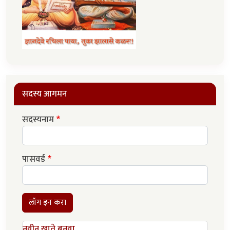
सदस्य आगमन
सदस्यनाम
पासवर्ड
लॉग इन करा
नवीन खाते बनवा