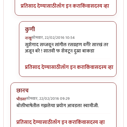
प्रतिसाद देण्यासाठी
लॉग इन करा
किंवा
सदस्य व्हा
कुणी
सोमवार, 22/02/2016 10:54
नाखु
In reply to
+११
by
प्राची अश्विनी
सुशेगाद सम्जवून सांगील रसग्रहण वगैरे सारखं तर
अजून बरे ! सातवी फ शेवटून दुस्रा बाकडा
प्रतिसाद देण्यासाठी
लॉग इन करा
किंवा
सदस्य व्हा
छानच
सोमवार, 22/02/2016 09:29
भीडस्त
बोलीभाषेतील गझलेचा प्रयोग आवडला स्वामीजी.
प्रतिसाद देण्यासाठी
लॉग इन करा
किंवा
सदस्य व्हा