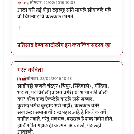
सोमवार, 22/02/2016 10:08
यशोधरा
आला घरी तई पोट्टा लडुलडु सांगे मायले झोपावले मले
वो चिमन्याइचि कलकल लागते
!!
प्रतिसाद देण्यासाठी
लॉग इन करा
किंवा
सदस्य व्हा
मस्त कविता
सोमवार, 22/02/2016 10:28
मित्रहो
झाडीपट्टी म्हणजे चंद्रपूर (चिमुूर, सिंदेवाही) , गोंदिया,
भंडारा, गडचिरोली(वडसा वगेरे) या भागातली बोली
का? बरेच शब्द ऐकलेले वाटले जसे सब्बल,
कुराड(असेच कुऱ्हाड असे नाही), कलकल वगेरे.
सब्बलला समानार्थी शब्द पहार आहे हे कित्येक वर्षे
माहीत नव्हते. परंतु भलभल, बख्खल हे शब्द नवीन होते.
झाडीपट्टीत गझल ही कल्पना आवडली, गझलही
आवडली.