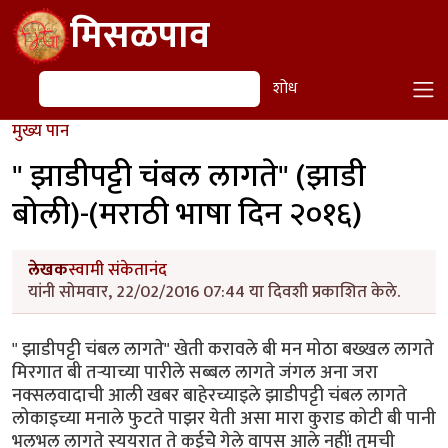
Skip to main content
मिसळपाव
शोध
शोध
मुख्य पान
" झाडीपट्टी चंबल लागते" (झाडी
बोली)-(मराठी भाषा दिन २०१६)
लेखक
स्वामी संकेतानंद
यांनी सोमवार, 22/02/2016 07:44 या दिवशी प्रकाशित केले.
" झाडीपट्टी चंबल लागते" खेती करावले बी मन मोठा बख्खल लागते
मिरगात बी तऱ्याच्या पारीले सब्बल लागते जंगल अना जरा
नक्सलवादाची आली खबर बाहेरच्याइले झाडीपट्टी चंबल लागते
लोकाइच्या मनाले फुटते पाझर येती असा मारा कुराड कोटी बी पानी
भलभल लागते स्ययरात ते कईचेे गेले वापस आले नहीं! तुमची