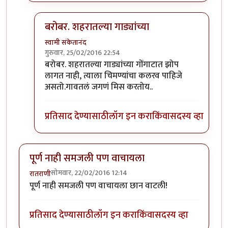
बरोबर. शहरातल्या गाड्यांच्या
स्वामी संकेतानंद
गुरुवार, 25/02/2016 22:54
In reply to
शहरातून परत आलेला मुलगा आईला
by
रातरा
बरोबर. शहरातल्या गाड्यांच्या गोंगाटात झोप
लागत नाही, त्याला चिमण्यांचा कलरव पाहिजे
असतो.गावतलं जगणं मिस करतोय..
प्रतिसाद देण्यासाठी
लॉग इन करा
किंवा
सदस्य व्हा
पूर्ण नाही समजली पण वाचायला
सोमवार, 22/02/2016 12:14
रातराणी
पूर्ण नाही समजली पण वाचायला छान वाटली!
प्रतिसाद देण्यासाठी
लॉग इन करा
किंवा
सदस्य व्हा