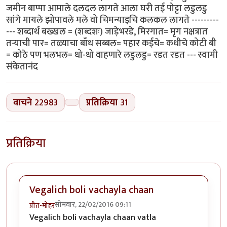
जमीन बाप्पा आमाले दलदल लागते आला घरी तई पोट्टा लडुलडु
सांगे मायले झोपावले मले वो चिमन्याइचि कलकल लागते ---------
--- शब्दार्थ बख्खल = (शब्दशः) जाड़ेभरडे, मिरगात= मृग नक्षत्रात
तऱ्याची पार= तळ्याचा बाँध सब्बल= पहार कईचे= कधीचे कोटी बी
= कोठे पण भलभल= धो-धो वाहणारे लडुलडु= रडत रडत --- स्वामी
संकेतानंद
वाचने
22983
प्रतिक्रिया
31
प्रतिक्रिया
Vegalich boli vachayla chaan
सोमवार, 22/02/2016 09:11
प्रीत-मोहर
Vegalich boli vachayla chaan vatla