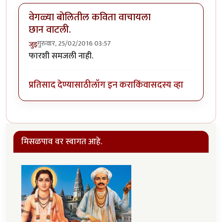
वेगळ्या बोलितील कविता वाचायला
छान वाटली.
गुरुवार, 25/02/2016 03:57
जुइ
फारशी समजली नाही.
प्रतिसाद देण्यासाठी
लॉग इन करा
किंवा
सदस्य व्हा
मिसळपाव वर स्वागत आहे.