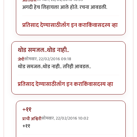
आतिवास
In reply to
झाडी बोलीत असूनही खाली
by
अजया
अगदी हेच लिहायला आले होते. रचना आवडली.
प्रतिसाद देण्यासाठी
लॉग इन करा
किंवा
सदस्य व्हा
थोड समजल..थोड नाही..
सोमवार, 22/02/2016 09:18
जेपी
थोड समजल..थोड नाही.. तरिही आवडल..
प्रतिसाद देण्यासाठी
लॉग इन करा
किंवा
सदस्य व्हा
+११
सोमवार, 22/02/2016 10:02
प्राची अश्विनी
In reply to
थोड समजल..थोड नाही..
by
जेपी
+११