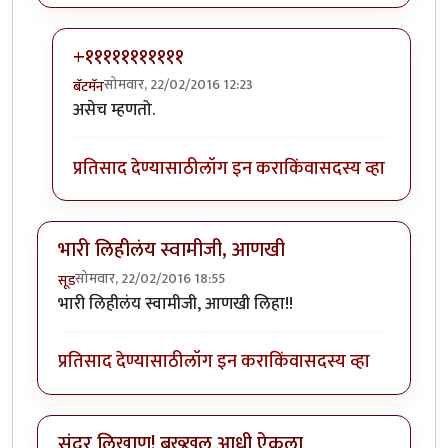
+१११११११११११
सोमवार, 22/02/2016 12:23
बॅटमॅन
In reply to
पूर्ण नाही समजली पण वाचायला
by
रातराणी
असेच म्हणतो.
प्रतिसाद देण्यासाठी
लॉग इन करा
किंवा
सदस्य व्हा
भारी लिहीलंय स्वामीजी, आणखी
सोमवार, 22/02/2016 18:55
सूड
भारी लिहीलंय स्वामीजी, आणखी लिहा!!
प्रतिसाद देण्यासाठी
लॉग इन करा
किंवा
सदस्य व्हा
सुंदर लिखाण! बख्खल आधी ऐकला