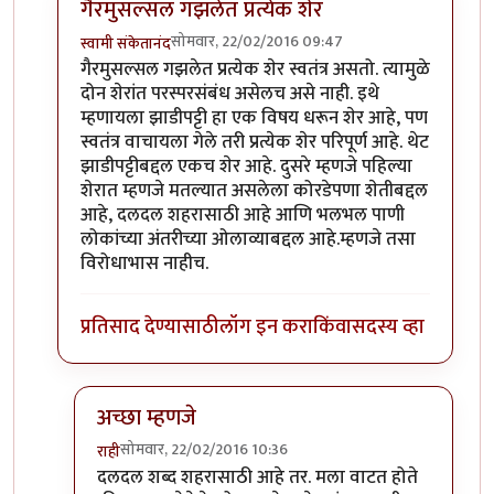
गैरमुसल्सल गझलेत प्रत्येक शेर
सोमवार, 22/02/2016 09:47
स्वामी संकेतानंद
In reply to
कविता आवडली.
by
राही
गैरमुसल्सल गझलेत प्रत्येक शेर स्वतंत्र असतो. त्यामुळे
दोन शेरांत परस्परसंबंध असेलच असे नाही. इथे
म्हणायला झाडीपट्टी हा एक विषय धरून शेर आहे, पण
स्वतंत्र वाचायला गेले तरी प्रत्येक शेर परिपूर्ण आहे. थेट
झाडीपट्टीबद्दल एकच शेर आहे. दुसरे म्हणजे पहिल्या
शेरात म्हणजे मतल्यात असलेला कोरडेपणा शेतीबद्दल
आहे, दलदल शहरासाठी आहे आणि भलभल पाणी
लोकांच्या अंतरीच्या ओलाव्याबद्दल आहे.म्हणजे तसा
विरोधाभास नाहीच.
प्रतिसाद देण्यासाठी
लॉग इन करा
किंवा
सदस्य व्हा
अच्छा म्हणजे
सोमवार, 22/02/2016 10:36
राही
In reply to
गैरमुसल्सल गझलेत प्रत्येक शेर
by
स्वामी संके
दलदल शब्द शहरासाठी आहे तर. मला वाटत होते