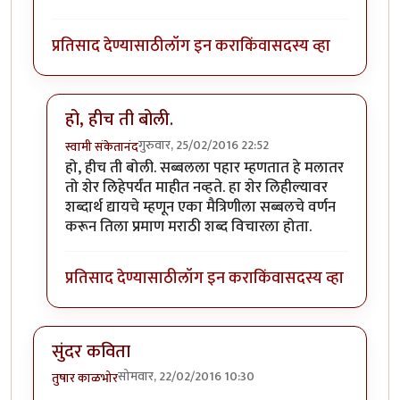
प्रतिसाद देण्यासाठी
लॉग इन करा
किंवा
सदस्य व्हा
हो, हीच ती बोली.
गुरुवार, 25/02/2016 22:52
स्वामी संकेतानंद
In reply to
मस्त कविता
by
मित्रहो
हो, हीच ती बोली. सब्बलला पहार म्हणतात हे मलातर
तो शेर लिहेपर्यंत माहीत नव्हते. हा शेर लिहील्यावर
शब्दार्थ द्यायचे म्हणून एका मैत्रिणीला सब्बलचे वर्णन
करून तिला प्रमाण मराठी शब्द विचारला होता.
प्रतिसाद देण्यासाठी
लॉग इन करा
किंवा
सदस्य व्हा
सुंदर कविता
सोमवार, 22/02/2016 10:30
तुषार काळभोर
.