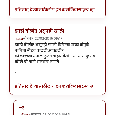
प्रतिसाद देण्यासाठी
लॉग इन करा
किंवा
सदस्य व्हा
झाडी बोलीत असूनही खाली
सोमवार, 22/02/2016 09:17
अजया
झाडी बोलीत असूनही खाली दिलेल्या शब्दार्थांमुळे
कविता नीटच कळली.आवडलीच.
लोकाइच्या मनाले फुटते पाझर येती असा मारा कुराड
कोटी बी पानी भलभल लागते
..
प्रतिसाद देण्यासाठी
लॉग इन करा
किंवा
सदस्य व्हा
+१
सोमवार, 22/02/2016 10:35