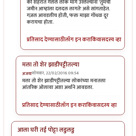
की शहरात गेलेले लोक मागे उरलेल्यांना 'तुमची
जमीन आम्हांला दलदल लागते' असे सांगताहेत.
गज़ल आवडलीच होती, फक्त माझा गोंधळ दूर
करायचा होता.
प्रतिसाद देण्यासाठी
लॉग इन करा
किंवा
सदस्य व्हा
मला तो शेर झाडीपट्टीतल्या
सोमवार, 22/02/2016 09:54
अजया
In reply to
कविता आवडली.
by
राही
मला तो शेर झाडीपट्टीतल्या लोकांच्या मनातला
आंतरिक ओलावा अशा अर्थाने आवडला.
प्रतिसाद देण्यासाठी
लॉग इन करा
किंवा
सदस्य व्हा
आला घरी तई पोट्टा लडुलडु