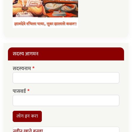
सदस्य आगमन
सदस्यनाम
पासवर्ड
लॉग इन करा
नवीन खाते बनवा