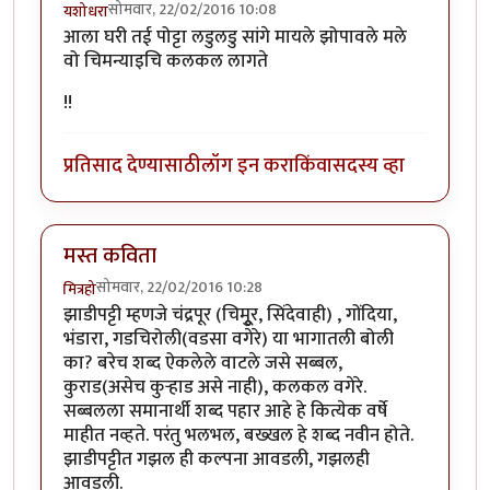
सोमवार, 22/02/2016 10:08
यशोधरा
आला घरी तई पोट्टा लडुलडु सांगे मायले झोपावले मले
वो चिमन्याइचि कलकल लागते
!!
प्रतिसाद देण्यासाठी
लॉग इन करा
किंवा
सदस्य व्हा
मस्त कविता
सोमवार, 22/02/2016 10:28
मित्रहो
झाडीपट्टी म्हणजे चंद्रपूर (चिमुूर, सिंदेवाही) , गोंदिया,
भंडारा, गडचिरोली(वडसा वगेरे) या भागातली बोली
का? बरेच शब्द ऐकलेले वाटले जसे सब्बल,
कुराड(असेच कुऱ्हाड असे नाही), कलकल वगेरे.
सब्बलला समानार्थी शब्द पहार आहे हे कित्येक वर्षे
माहीत नव्हते. परंतु भलभल, बख्खल हे शब्द नवीन होते.
झाडीपट्टीत गझल ही कल्पना आवडली, गझलही
आवडली.