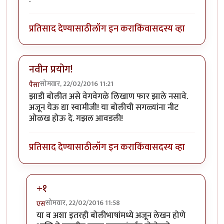
प्रतिसाद देण्यासाठी
लॉग इन करा
किंवा
सदस्य व्हा
नवीन प्रयोग!
सोमवार, 22/02/2016 11:21
पैसा
झाडी बोलीत असे वेगवेगळे लिखाण फार झाले नसावे.
अजून येऊ द्या स्वामीजी! या बोलीची सगळ्यांना नीट
ओळख होऊ दे. गझल आवडली!
प्रतिसाद देण्यासाठी
लॉग इन करा
किंवा
सदस्य व्हा
+१
सोमवार, 22/02/2016 11:58
एस
In reply to
नवीन प्रयोग!
by
पैसा
या व अशा इतरही बोलीभाषांमध्ये अजून लेखन होणे