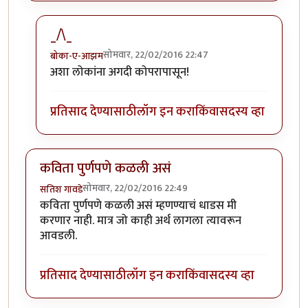
_/\_
सोमवार, 22/02/2016 22:47
बोका-ए-आझम
In reply to
जंगल अना जरा नक्सलवादाची आली
by
होबासरा
अशा लोकांना अगदी कोपरापासून!
प्रतिसाद देण्यासाठी
लॉग इन करा
किंवा
सदस्य व्हा
कविता पुर्णपणे कळली असं
सोमवार, 22/02/2016 22:49
सतिश गावडे
कविता पुर्णपणे कळली असं म्हणण्याचं धाडस मी
करणार नाही. मात्र जो काही अर्थ लागला त्यावरून
आवडली.
प्रतिसाद देण्यासाठी
लॉग इन करा
किंवा
सदस्य व्हा