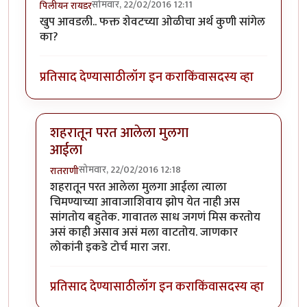
सोमवार, 22/02/2016 12:11
पिलीयन रायडर
खुप आवडली.. फक्त शेवटच्या ओळीचा अर्थ कुणी सांगेल
का?
प्रतिसाद देण्यासाठी
लॉग इन करा
किंवा
सदस्य व्हा
शहरातून परत आलेला मुलगा
आईला
सोमवार, 22/02/2016 12:18
रातराणी
In reply to
खुप आवडली.. फक्त शेवटच्या
by
पिलीयन रायडर
शहरातून परत आलेला मुलगा आईला त्याला
चिमण्याच्या आवाजाशिवाय झोप येत नाही अस
सांगतोय बहुतेक. गावातल साध जगणं मिस करतोय
असं काही असाव असं मला वाटतोय. जाणकार
लोकांनी इकडे टोर्च मारा जरा.
प्रतिसाद देण्यासाठी
लॉग इन करा
किंवा
सदस्य व्हा