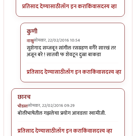
प्रतिसाद देण्यासाठी
लॉग इन करा
किंवा
सदस्य व्हा
कुणी
सोमवार, 22/02/2016 10:54
नाखु
In reply to
+११
by
प्राची अश्विनी
सुशेगाद सम्जवून सांगील रसग्रहण वगैरे सारखं तर
अजून बरे ! सातवी फ शेवटून दुस्रा बाकडा
प्रतिसाद देण्यासाठी
लॉग इन करा
किंवा
सदस्य व्हा
छानच
सोमवार, 22/02/2016 09:29
भीडस्त
बोलीभाषेतील गझलेचा प्रयोग आवडला स्वामीजी.
प्रतिसाद देण्यासाठी
लॉग इन करा
किंवा
सदस्य व्हा