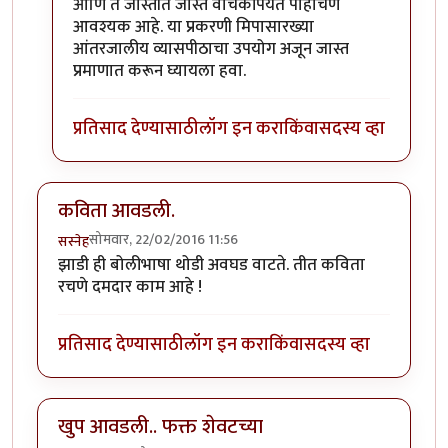
आणि ते जास्तीत जास्त वाचकांपर्यंत पोहोचणे
आवश्यक आहे. या प्रकरणी मिपासारख्या
आंतरजालीय व्यासपीठाचा उपयोग अजून जास्त
प्रमाणात करून घ्यायला हवा.
प्रतिसाद देण्यासाठी
लॉग इन करा
किंवा
सदस्य व्हा
कविता आवडली.
सोमवार, 22/02/2016 11:56
सस्नेह
झाडी ही बोलीभाषा थोडी अवघड वाटते. तीत कविता
रचणे दमदार काम आहे !
प्रतिसाद देण्यासाठी
लॉग इन करा
किंवा
सदस्य व्हा
खुप आवडली.. फक्त शेवटच्या