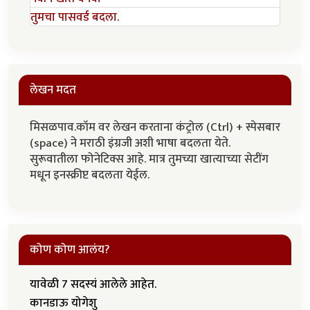
तुमचा पासवर्ड बदला.
लेखन मदत
मिसळपाव.कॉम वर लेखन करताना कंट्रोल (Ctrl) + स्पेसबार
(space) ने मराठी इंग्रजी अशी भाषा बदलता येते.
सुरूवातीला फोनेटिक्स आहे. मात्र तुमच्या खात्याच्या सेटींग
मधून इनस्क्रीप्ट बदलता येईल.
कोण कोण आलंय?
यावेळी 7 सदस्यं आलेले आहेत.
कानडाऊ योगेशु