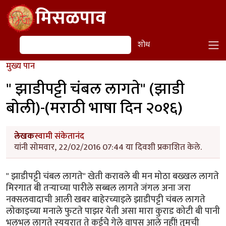
Skip to main content
मिसळपाव
शोध
शोध
मुख्य पान
" झाडीपट्टी चंबल लागते" (झाडी
बोली)-(मराठी भाषा दिन २०१६)
लेखक
स्वामी संकेतानंद
यांनी सोमवार, 22/02/2016 07:44 या दिवशी प्रकाशित केले.
" झाडीपट्टी चंबल लागते" खेती करावले बी मन मोठा बख्खल लागते
मिरगात बी तऱ्याच्या पारीले सब्बल लागते जंगल अना जरा
नक्सलवादाची आली खबर बाहेरच्याइले झाडीपट्टी चंबल लागते
लोकाइच्या मनाले फुटते पाझर येती असा मारा कुराड कोटी बी पानी
भलभल लागते स्ययरात ते कईचेे गेले वापस आले नहीं! तुमची