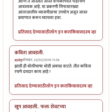
आणि ते जास्तीत जास्त वाचकांपर्यंत पोहोचणे
आवश्यक आहे. या प्रकरणी मिपासारख्या
आंतरजालीय व्यासपीठाचा उपयोग अजून जास्त
प्रमाणात करून घ्यायला हवा.
प्रतिसाद देण्यासाठी
लॉग इन करा
किंवा
सदस्य व्हा
कविता आवडली.
सोमवार, 22/02/2016 11:56
सस्नेह
झाडी ही बोलीभाषा थोडी अवघड वाटते. तीत कविता
रचणे दमदार काम आहे !
प्रतिसाद देण्यासाठी
लॉग इन करा
किंवा
सदस्य व्हा
खुप आवडली.. फक्त शेवटच्या