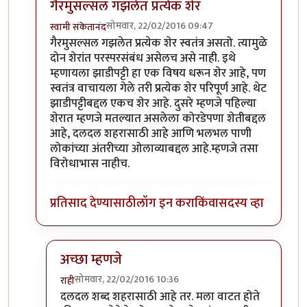
गैरमुसल्सल गझलेत प्रत्येक शेर
सोमवार, 22/02/2016 09:47
स्वामी संकेतानंद
In reply to
कविता आवडली.
by
राही
गैरमुसल्सल गझलेत प्रत्येक शेर स्वतंत्र असतो. त्यामुळे
दोन शेरांत परस्परसंबंध असेलच असे नाही. इथे
म्हणायला झाडीपट्टी हा एक विषय धरून शेर आहे, पण
स्वतंत्र वाचायला गेले तरी प्रत्येक शेर परिपूर्ण आहे. थेट
झाडीपट्टीबद्दल एकच शेर आहे. दुसरे म्हणजे पहिल्या
शेरात म्हणजे मतल्यात असलेला कोरडेपणा शेतीबद्दल
आहे, दलदल शहरासाठी आहे आणि भलभल पाणी
लोकांच्या अंतरीच्या ओलाव्याबद्दल आहे.म्हणजे तसा
विरोधाभास नाहीच.
प्रतिसाद देण्यासाठी
लॉग इन करा
किंवा
सदस्य व्हा
अच्छा म्हणजे
सोमवार, 22/02/2016 10:36
राही
In reply to
गैरमुसल्सल गझलेत प्रत्येक शेर
by
स्वामी संके
दलदल शब्द शहरासाठी आहे तर. मला वाटत होते