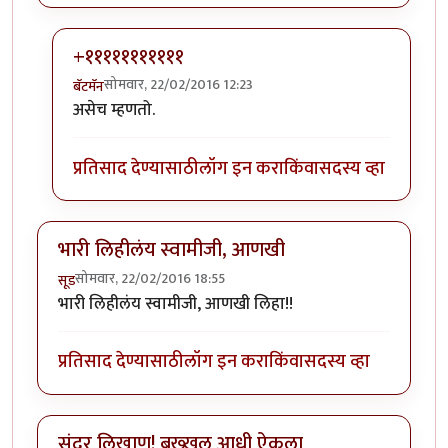
+१११११११११११
सोमवार, 22/02/2016 12:23
बॅटमॅन
In reply to
पूर्ण नाही समजली पण वाचायला
by
रातराणी
असेच म्हणतो.
प्रतिसाद देण्यासाठी
लॉग इन करा
किंवा
सदस्य व्हा
भारी लिहीलंय स्वामीजी, आणखी
सोमवार, 22/02/2016 18:55
सूड
भारी लिहीलंय स्वामीजी, आणखी लिहा!!
प्रतिसाद देण्यासाठी
लॉग इन करा
किंवा
सदस्य व्हा
सुंदर लिखाण! बख्खल आधी ऐकला