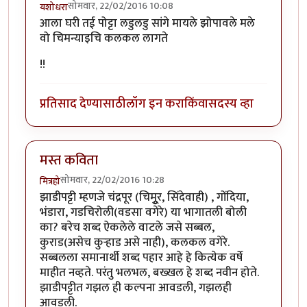
सोमवार, 22/02/2016 10:08
यशोधरा
आला घरी तई पोट्टा लडुलडु सांगे मायले झोपावले मले
वो चिमन्याइचि कलकल लागते
!!
प्रतिसाद देण्यासाठी
लॉग इन करा
किंवा
सदस्य व्हा
मस्त कविता
सोमवार, 22/02/2016 10:28
मित्रहो
झाडीपट्टी म्हणजे चंद्रपूर (चिमुूर, सिंदेवाही) , गोंदिया,
भंडारा, गडचिरोली(वडसा वगेरे) या भागातली बोली
का? बरेच शब्द ऐकलेले वाटले जसे सब्बल,
कुराड(असेच कुऱ्हाड असे नाही), कलकल वगेरे.
सब्बलला समानार्थी शब्द पहार आहे हे कित्येक वर्षे
माहीत नव्हते. परंतु भलभल, बख्खल हे शब्द नवीन होते.
झाडीपट्टीत गझल ही कल्पना आवडली, गझलही
आवडली.