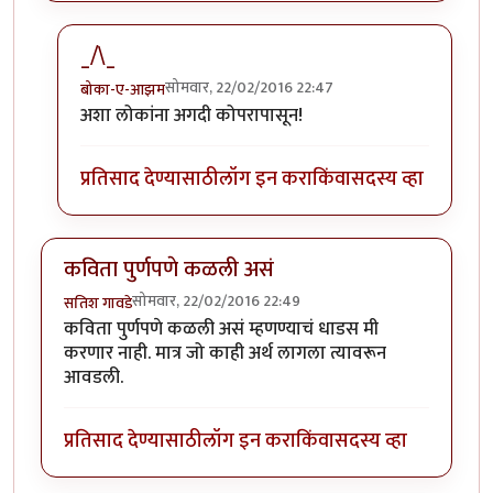
_/\_
सोमवार, 22/02/2016 22:47
बोका-ए-आझम
In reply to
जंगल अना जरा नक्सलवादाची आली
by
होबासरा
अशा लोकांना अगदी कोपरापासून!
प्रतिसाद देण्यासाठी
लॉग इन करा
किंवा
सदस्य व्हा
कविता पुर्णपणे कळली असं
सोमवार, 22/02/2016 22:49
सतिश गावडे
कविता पुर्णपणे कळली असं म्हणण्याचं धाडस मी
करणार नाही. मात्र जो काही अर्थ लागला त्यावरून
आवडली.
प्रतिसाद देण्यासाठी
लॉग इन करा
किंवा
सदस्य व्हा