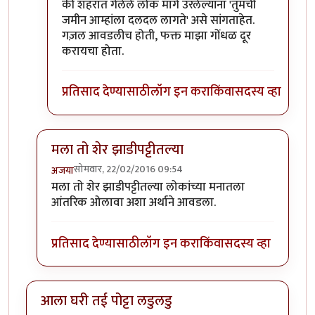
की शहरात गेलेले लोक मागे उरलेल्यांना 'तुमची
जमीन आम्हांला दलदल लागते' असे सांगताहेत.
गज़ल आवडलीच होती, फक्त माझा गोंधळ दूर
करायचा होता.
प्रतिसाद देण्यासाठी
लॉग इन करा
किंवा
सदस्य व्हा
मला तो शेर झाडीपट्टीतल्या
सोमवार, 22/02/2016 09:54
अजया
In reply to
कविता आवडली.
by
राही
मला तो शेर झाडीपट्टीतल्या लोकांच्या मनातला
आंतरिक ओलावा अशा अर्थाने आवडला.
प्रतिसाद देण्यासाठी
लॉग इन करा
किंवा
सदस्य व्हा
आला घरी तई पोट्टा लडुलडु