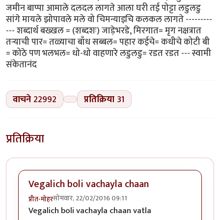
जमीन बाप्पा आमाले दलदल लागते आला घरी तई पोट्टा लडुलडु
सांगे मायले झोपावले मले वो चिमन्याइचि कलकल लागते ---------
--- शब्दार्थ बख्खल = (शब्दशः) जाड़ेभरडे, मिरगात= मृग नक्षत्रात
तऱ्याची पार= तळ्याचा बाँध सब्बल= पहार कईचे= कधीचे कोटी बी
= कोठे पण भलभल= धो-धो वाहणारे लडुलडु= रडत रडत --- स्वामी
संकेतानंद
वाचने
22992
प्रतिक्रिया
31
प्रतिक्रिया
Vegalich boli vachayla chaan
सोमवार, 22/02/2016 09:11
प्रीत-मोहर
Vegalich boli vachayla chaan vatla