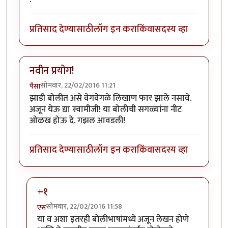
प्रतिसाद देण्यासाठी
लॉग इन करा
किंवा
सदस्य व्हा
नवीन प्रयोग!
सोमवार, 22/02/2016 11:21
पैसा
झाडी बोलीत असे वेगवेगळे लिखाण फार झाले नसावे.
अजून येऊ द्या स्वामीजी! या बोलीची सगळ्यांना नीट
ओळख होऊ दे. गझल आवडली!
प्रतिसाद देण्यासाठी
लॉग इन करा
किंवा
सदस्य व्हा
+१
सोमवार, 22/02/2016 11:58
एस
In reply to
नवीन प्रयोग!
by
पैसा
या व अशा इतरही बोलीभाषांमध्ये अजून लेखन होणे