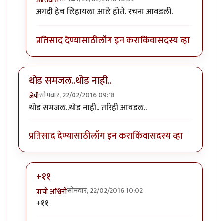
आतिवास
In reply to
झाडी बोलीत असूनही खाली
by
अजया
अगदी हेच लिहायला आले होते. रचना आवडली.
प्रतिसाद देण्यासाठी
लॉग इन करा
किंवा
सदस्य व्हा
थोड समजल..थोड नाही..
सोमवार, 22/02/2016 09:18
जेपी
थोड समजल..थोड नाही.. तरिही आवडल..
प्रतिसाद देण्यासाठी
लॉग इन करा
किंवा
सदस्य व्हा
+११
सोमवार, 22/02/2016 10:02
प्राची अश्विनी
In reply to
थोड समजल..थोड नाही..
by
जेपी
+११