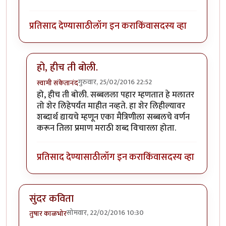
प्रतिसाद देण्यासाठी
लॉग इन करा
किंवा
सदस्य व्हा
हो, हीच ती बोली.
गुरुवार, 25/02/2016 22:52
स्वामी संकेतानंद
In reply to
मस्त कविता
by
मित्रहो
हो, हीच ती बोली. सब्बलला पहार म्हणतात हे मलातर
तो शेर लिहेपर्यंत माहीत नव्हते. हा शेर लिहील्यावर
शब्दार्थ द्यायचे म्हणून एका मैत्रिणीला सब्बलचे वर्णन
करून तिला प्रमाण मराठी शब्द विचारला होता.
प्रतिसाद देण्यासाठी
लॉग इन करा
किंवा
सदस्य व्हा
सुंदर कविता
सोमवार, 22/02/2016 10:30
तुषार काळभोर
.