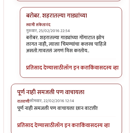
बरोबर. शहरातल्या गाड्यांच्या
स्वामी संकेतानंद
गुरुवार, 25/02/2016 22:54
In reply to
शहरातून परत आलेला मुलगा आईला
by
रातरा
बरोबर. शहरातल्या गाड्यांच्या गोंगाटात झोप
लागत नाही, त्याला चिमण्यांचा कलरव पाहिजे
असतो.गावतलं जगणं मिस करतोय..
प्रतिसाद देण्यासाठी
लॉग इन करा
किंवा
सदस्य व्हा
पूर्ण नाही समजली पण वाचायला
सोमवार, 22/02/2016 12:14
रातराणी
पूर्ण नाही समजली पण वाचायला छान वाटली!
प्रतिसाद देण्यासाठी
लॉग इन करा
किंवा
सदस्य व्हा