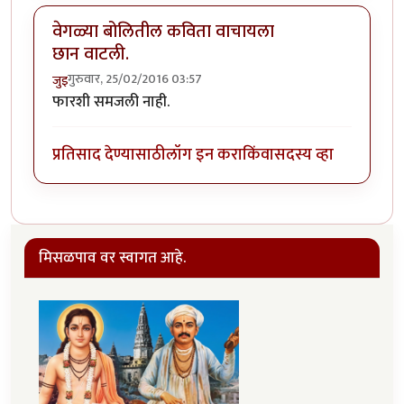
वेगळ्या बोलितील कविता वाचायला
छान वाटली.
गुरुवार, 25/02/2016 03:57
जुइ
फारशी समजली नाही.
प्रतिसाद देण्यासाठी
लॉग इन करा
किंवा
सदस्य व्हा
मिसळपाव वर स्वागत आहे.