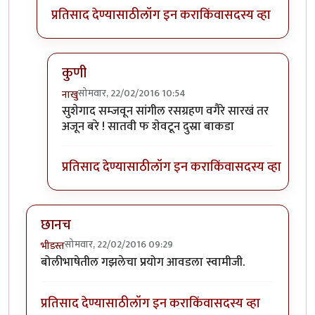
प्रतिसाद देण्यासाठी
लॉग इन करा
किंवा
सदस्य व्हा
कुणी
सोमवार, 22/02/2016 10:54
नाखु
In reply to
+११
by
प्राची अश्विनी
सुशेगाद सम्जवून सांगील रसग्रहण वगैरे सारखं तर
अजून बरे ! सातवी फ शेवटून दुस्रा बाकडा
प्रतिसाद देण्यासाठी
लॉग इन करा
किंवा
सदस्य व्हा
छानच
सोमवार, 22/02/2016 09:29
भीडस्त
बोलीभाषेतील गझलेचा प्रयोग आवडला स्वामीजी.
प्रतिसाद देण्यासाठी
लॉग इन करा
किंवा
सदस्य व्हा