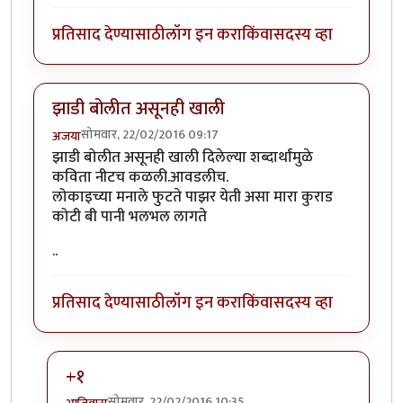
प्रतिसाद देण्यासाठी
लॉग इन करा
किंवा
सदस्य व्हा
झाडी बोलीत असूनही खाली
सोमवार, 22/02/2016 09:17
अजया
झाडी बोलीत असूनही खाली दिलेल्या शब्दार्थांमुळे
कविता नीटच कळली.आवडलीच.
लोकाइच्या मनाले फुटते पाझर येती असा मारा कुराड
कोटी बी पानी भलभल लागते
..
प्रतिसाद देण्यासाठी
लॉग इन करा
किंवा
सदस्य व्हा
+१
सोमवार, 22/02/2016 10:35