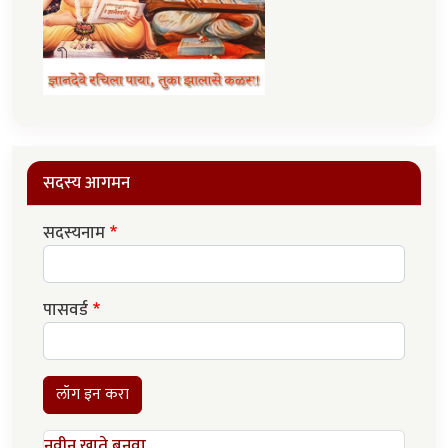
सदस्य आगमन
सदस्यनाम
पासवर्ड
लॉग इन करा
नवीन खाते बनवा