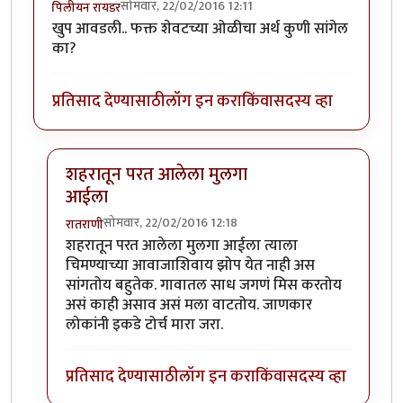
सोमवार, 22/02/2016 12:11
पिलीयन रायडर
खुप आवडली.. फक्त शेवटच्या ओळीचा अर्थ कुणी सांगेल
का?
प्रतिसाद देण्यासाठी
लॉग इन करा
किंवा
सदस्य व्हा
शहरातून परत आलेला मुलगा
आईला
सोमवार, 22/02/2016 12:18
रातराणी
In reply to
खुप आवडली.. फक्त शेवटच्या
by
पिलीयन रायडर
शहरातून परत आलेला मुलगा आईला त्याला
चिमण्याच्या आवाजाशिवाय झोप येत नाही अस
सांगतोय बहुतेक. गावातल साध जगणं मिस करतोय
असं काही असाव असं मला वाटतोय. जाणकार
लोकांनी इकडे टोर्च मारा जरा.
प्रतिसाद देण्यासाठी
लॉग इन करा
किंवा
सदस्य व्हा