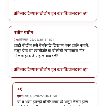
प्रतिसाद देण्यासाठी
लॉग इन करा
किंवा
सदस्य व्हा
नवीन प्रयोग!
सोमवार, 22/02/2016 11:21
पैसा
झाडी बोलीत असे वेगवेगळे लिखाण फार झाले नसावे.
अजून येऊ द्या स्वामीजी! या बोलीची सगळ्यांना नीट
ओळख होऊ दे. गझल आवडली!
प्रतिसाद देण्यासाठी
लॉग इन करा
किंवा
सदस्य व्हा
+१
सोमवार, 22/02/2016 11:58
एस
In reply to
नवीन प्रयोग!
by
पैसा
या व अशा इतरही बोलीभाषांमध्ये अजून लेखन होणे