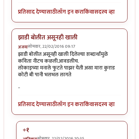
प्रतिसाद देण्यासाठी
लॉग इन करा
किंवा
सदस्य व्हा
झाडी बोलीत असूनही खाली
सोमवार, 22/02/2016 09:17
अजया
झाडी बोलीत असूनही खाली दिलेल्या शब्दार्थांमुळे
कविता नीटच कळली.आवडलीच.
लोकाइच्या मनाले फुटते पाझर येती असा मारा कुराड
कोटी बी पानी भलभल लागते
..
प्रतिसाद देण्यासाठी
लॉग इन करा
किंवा
सदस्य व्हा
+१
सोमवार, 22/02/2016 10:35