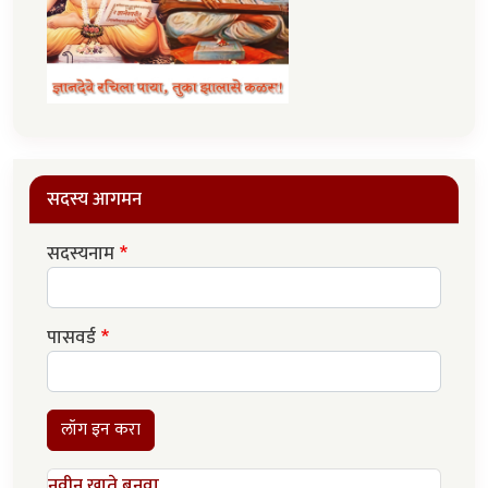
सदस्य आगमन
सदस्यनाम
पासवर्ड
लॉग इन करा
नवीन खाते बनवा