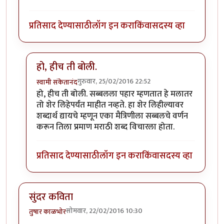
प्रतिसाद देण्यासाठी
लॉग इन करा
किंवा
सदस्य व्हा
हो, हीच ती बोली.
गुरुवार, 25/02/2016 22:52
स्वामी संकेतानंद
In reply to
मस्त कविता
by
मित्रहो
हो, हीच ती बोली. सब्बलला पहार म्हणतात हे मलातर
तो शेर लिहेपर्यंत माहीत नव्हते. हा शेर लिहील्यावर
शब्दार्थ द्यायचे म्हणून एका मैत्रिणीला सब्बलचे वर्णन
करून तिला प्रमाण मराठी शब्द विचारला होता.
प्रतिसाद देण्यासाठी
लॉग इन करा
किंवा
सदस्य व्हा
सुंदर कविता
सोमवार, 22/02/2016 10:30
तुषार काळभोर
.