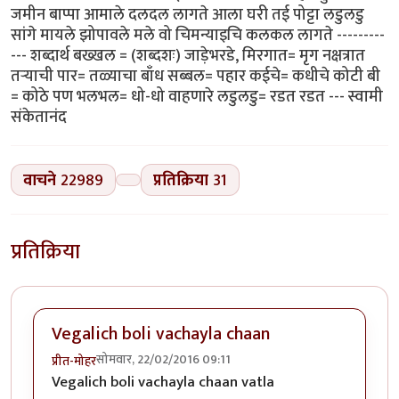
जमीन बाप्पा आमाले दलदल लागते आला घरी तई पोट्टा लडुलडु
सांगे मायले झोपावले मले वो चिमन्याइचि कलकल लागते ---------
--- शब्दार्थ बख्खल = (शब्दशः) जाड़ेभरडे, मिरगात= मृग नक्षत्रात
तऱ्याची पार= तळ्याचा बाँध सब्बल= पहार कईचे= कधीचे कोटी बी
= कोठे पण भलभल= धो-धो वाहणारे लडुलडु= रडत रडत --- स्वामी
संकेतानंद
वाचने
22989
प्रतिक्रिया
31
प्रतिक्रिया
Vegalich boli vachayla chaan
सोमवार, 22/02/2016 09:11
प्रीत-मोहर
Vegalich boli vachayla chaan vatla