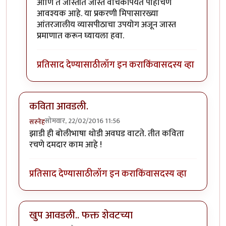
आणि ते जास्तीत जास्त वाचकांपर्यंत पोहोचणे
आवश्यक आहे. या प्रकरणी मिपासारख्या
आंतरजालीय व्यासपीठाचा उपयोग अजून जास्त
प्रमाणात करून घ्यायला हवा.
प्रतिसाद देण्यासाठी
लॉग इन करा
किंवा
सदस्य व्हा
कविता आवडली.
सोमवार, 22/02/2016 11:56
सस्नेह
झाडी ही बोलीभाषा थोडी अवघड वाटते. तीत कविता
रचणे दमदार काम आहे !
प्रतिसाद देण्यासाठी
लॉग इन करा
किंवा
सदस्य व्हा
खुप आवडली.. फक्त शेवटच्या