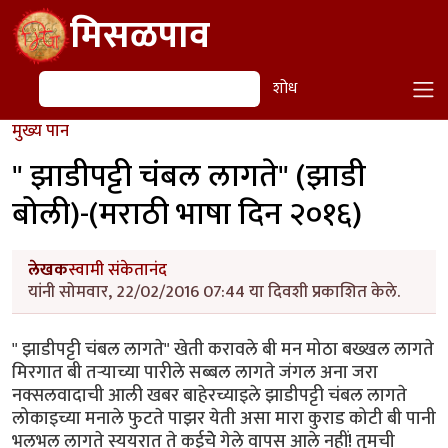
Skip to main content
मिसळपाव
शोध
शोध
मुख्य पान
" झाडीपट्टी चंबल लागते" (झाडी
बोली)-(मराठी भाषा दिन २०१६)
लेखक
स्वामी संकेतानंद
यांनी सोमवार, 22/02/2016 07:44 या दिवशी प्रकाशित केले.
" झाडीपट्टी चंबल लागते" खेती करावले बी मन मोठा बख्खल लागते
मिरगात बी तऱ्याच्या पारीले सब्बल लागते जंगल अना जरा
नक्सलवादाची आली खबर बाहेरच्याइले झाडीपट्टी चंबल लागते
लोकाइच्या मनाले फुटते पाझर येती असा मारा कुराड कोटी बी पानी
भलभल लागते स्ययरात ते कईचेे गेले वापस आले नहीं! तुमची