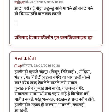
सोमवार, 22/02/2016 10:08
यशोधरा
आला घरी तई पोट्टा लडुलडु सांगे मायले झोपावले मले
वो चिमन्याइचि कलकल लागते
!!
प्रतिसाद देण्यासाठी
लॉग इन करा
किंवा
सदस्य व्हा
मस्त कविता
सोमवार, 22/02/2016 10:28
मित्रहो
झाडीपट्टी म्हणजे चंद्रपूर (चिमुूर, सिंदेवाही) , गोंदिया,
भंडारा, गडचिरोली(वडसा वगेरे) या भागातली बोली
का? बरेच शब्द ऐकलेले वाटले जसे सब्बल,
कुराड(असेच कुऱ्हाड असे नाही), कलकल वगेरे.
सब्बलला समानार्थी शब्द पहार आहे हे कित्येक वर्षे
माहीत नव्हते. परंतु भलभल, बख्खल हे शब्द नवीन होते.
झाडीपट्टीत गझल ही कल्पना आवडली, गझलही
आवडली.