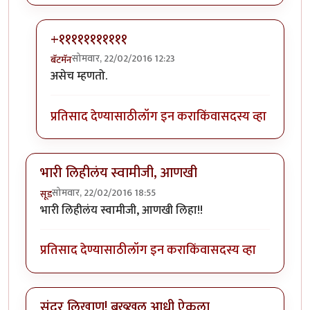
+१११११११११११
सोमवार, 22/02/2016 12:23
बॅटमॅन
In reply to
पूर्ण नाही समजली पण वाचायला
by
रातराणी
असेच म्हणतो.
प्रतिसाद देण्यासाठी
लॉग इन करा
किंवा
सदस्य व्हा
भारी लिहीलंय स्वामीजी, आणखी
सोमवार, 22/02/2016 18:55
सूड
भारी लिहीलंय स्वामीजी, आणखी लिहा!!
प्रतिसाद देण्यासाठी
लॉग इन करा
किंवा
सदस्य व्हा
सुंदर लिखाण! बख्खल आधी ऐकला