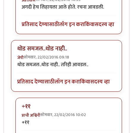
आतिवास
In reply to
झाडी बोलीत असूनही खाली
by
अजया
अगदी हेच लिहायला आले होते. रचना आवडली.
प्रतिसाद देण्यासाठी
लॉग इन करा
किंवा
सदस्य व्हा
थोड समजल..थोड नाही..
सोमवार, 22/02/2016 09:18
जेपी
थोड समजल..थोड नाही.. तरिही आवडल..
प्रतिसाद देण्यासाठी
लॉग इन करा
किंवा
सदस्य व्हा
+११
सोमवार, 22/02/2016 10:02
प्राची अश्विनी
In reply to
थोड समजल..थोड नाही..
by
जेपी
+११