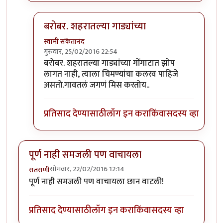
बरोबर. शहरातल्या गाड्यांच्या
स्वामी संकेतानंद
गुरुवार, 25/02/2016 22:54
In reply to
शहरातून परत आलेला मुलगा आईला
by
रातरा
बरोबर. शहरातल्या गाड्यांच्या गोंगाटात झोप
लागत नाही, त्याला चिमण्यांचा कलरव पाहिजे
असतो.गावतलं जगणं मिस करतोय..
प्रतिसाद देण्यासाठी
लॉग इन करा
किंवा
सदस्य व्हा
पूर्ण नाही समजली पण वाचायला
सोमवार, 22/02/2016 12:14
रातराणी
पूर्ण नाही समजली पण वाचायला छान वाटली!
प्रतिसाद देण्यासाठी
लॉग इन करा
किंवा
सदस्य व्हा