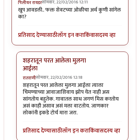
सोमवार, 22/02/2016 12:11
पिलीयन रायडर
खुप आवडली.. फक्त शेवटच्या ओळीचा अर्थ कुणी सांगेल
का?
प्रतिसाद देण्यासाठी
लॉग इन करा
किंवा
सदस्य व्हा
शहरातून परत आलेला मुलगा
आईला
सोमवार, 22/02/2016 12:18
रातराणी
In reply to
खुप आवडली.. फक्त शेवटच्या
by
पिलीयन रायडर
शहरातून परत आलेला मुलगा आईला त्याला
चिमण्याच्या आवाजाशिवाय झोप येत नाही अस
सांगतोय बहुतेक. गावातल साध जगणं मिस करतोय
असं काही असाव असं मला वाटतोय. जाणकार
लोकांनी इकडे टोर्च मारा जरा.
प्रतिसाद देण्यासाठी
लॉग इन करा
किंवा
सदस्य व्हा