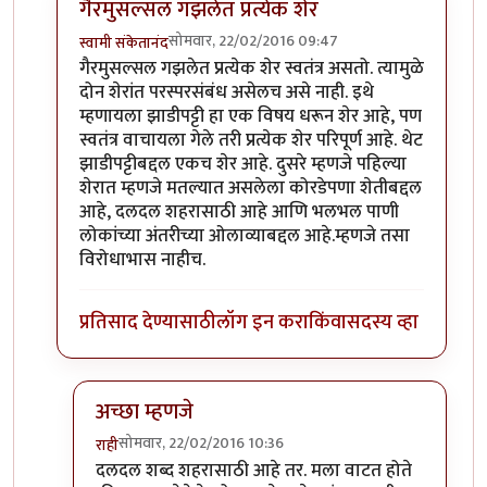
गैरमुसल्सल गझलेत प्रत्येक शेर
सोमवार, 22/02/2016 09:47
स्वामी संकेतानंद
In reply to
कविता आवडली.
by
राही
गैरमुसल्सल गझलेत प्रत्येक शेर स्वतंत्र असतो. त्यामुळे
दोन शेरांत परस्परसंबंध असेलच असे नाही. इथे
म्हणायला झाडीपट्टी हा एक विषय धरून शेर आहे, पण
स्वतंत्र वाचायला गेले तरी प्रत्येक शेर परिपूर्ण आहे. थेट
झाडीपट्टीबद्दल एकच शेर आहे. दुसरे म्हणजे पहिल्या
शेरात म्हणजे मतल्यात असलेला कोरडेपणा शेतीबद्दल
आहे, दलदल शहरासाठी आहे आणि भलभल पाणी
लोकांच्या अंतरीच्या ओलाव्याबद्दल आहे.म्हणजे तसा
विरोधाभास नाहीच.
प्रतिसाद देण्यासाठी
लॉग इन करा
किंवा
सदस्य व्हा
अच्छा म्हणजे
सोमवार, 22/02/2016 10:36
राही
In reply to
गैरमुसल्सल गझलेत प्रत्येक शेर
by
स्वामी संके
दलदल शब्द शहरासाठी आहे तर. मला वाटत होते