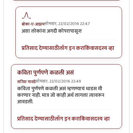
_/\_
सोमवार, 22/02/2016 22:47
बोका-ए-आझम
In reply to
जंगल अना जरा नक्सलवादाची आली
by
होबासरा
अशा लोकांना अगदी कोपरापासून!
प्रतिसाद देण्यासाठी
लॉग इन करा
किंवा
सदस्य व्हा
कविता पुर्णपणे कळली असं
सोमवार, 22/02/2016 22:49
सतिश गावडे
कविता पुर्णपणे कळली असं म्हणण्याचं धाडस मी
करणार नाही. मात्र जो काही अर्थ लागला त्यावरून
आवडली.
प्रतिसाद देण्यासाठी
लॉग इन करा
किंवा
सदस्य व्हा