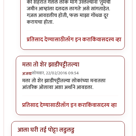
की शहरात गेलेले लोक मागे उरलेल्यांना 'तुमची
जमीन आम्हांला दलदल लागते' असे सांगताहेत.
गज़ल आवडलीच होती, फक्त माझा गोंधळ दूर
करायचा होता.
प्रतिसाद देण्यासाठी
लॉग इन करा
किंवा
सदस्य व्हा
मला तो शेर झाडीपट्टीतल्या
सोमवार, 22/02/2016 09:54
अजया
In reply to
कविता आवडली.
by
राही
मला तो शेर झाडीपट्टीतल्या लोकांच्या मनातला
आंतरिक ओलावा अशा अर्थाने आवडला.
प्रतिसाद देण्यासाठी
लॉग इन करा
किंवा
सदस्य व्हा
आला घरी तई पोट्टा लडुलडु