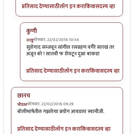
प्रतिसाद देण्यासाठी
लॉग इन करा
किंवा
सदस्य व्हा
कुणी
सोमवार, 22/02/2016 10:54
नाखु
In reply to
+११
by
प्राची अश्विनी
सुशेगाद सम्जवून सांगील रसग्रहण वगैरे सारखं तर
अजून बरे ! सातवी फ शेवटून दुस्रा बाकडा
प्रतिसाद देण्यासाठी
लॉग इन करा
किंवा
सदस्य व्हा
छानच
सोमवार, 22/02/2016 09:29
भीडस्त
बोलीभाषेतील गझलेचा प्रयोग आवडला स्वामीजी.
प्रतिसाद देण्यासाठी
लॉग इन करा
किंवा
सदस्य व्हा