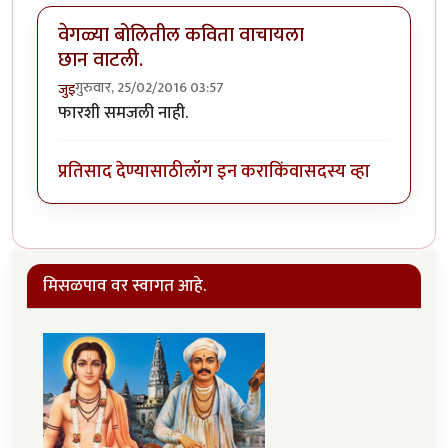
वेगळ्या बोलितील कविता वाचायला
छान वाटली.
गुरुवार, 25/02/2016 03:57
जुइ
फारशी समजली नाही.
प्रतिसाद देण्यासाठी
लॉग इन करा
किंवा
सदस्य व्हा
मिसळपाव वर स्वागत आहे.