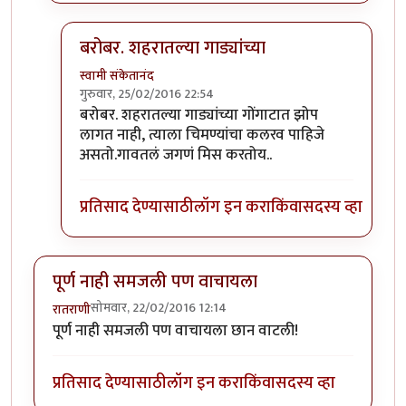
बरोबर. शहरातल्या गाड्यांच्या
स्वामी संकेतानंद
गुरुवार, 25/02/2016 22:54
In reply to
शहरातून परत आलेला मुलगा आईला
by
रातरा
बरोबर. शहरातल्या गाड्यांच्या गोंगाटात झोप
लागत नाही, त्याला चिमण्यांचा कलरव पाहिजे
असतो.गावतलं जगणं मिस करतोय..
प्रतिसाद देण्यासाठी
लॉग इन करा
किंवा
सदस्य व्हा
पूर्ण नाही समजली पण वाचायला
सोमवार, 22/02/2016 12:14
रातराणी
पूर्ण नाही समजली पण वाचायला छान वाटली!
प्रतिसाद देण्यासाठी
लॉग इन करा
किंवा
सदस्य व्हा