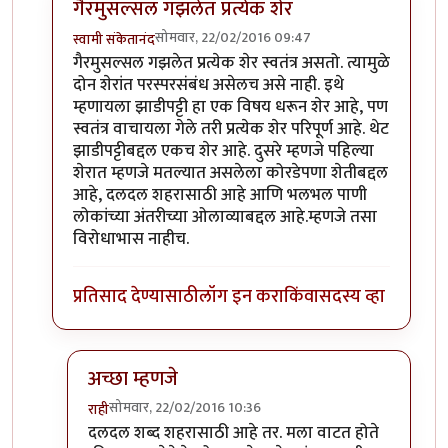
गैरमुसल्सल गझलेत प्रत्येक शेर
सोमवार, 22/02/2016 09:47
स्वामी संकेतानंद
In reply to
कविता आवडली.
by
राही
गैरमुसल्सल गझलेत प्रत्येक शेर स्वतंत्र असतो. त्यामुळे
दोन शेरांत परस्परसंबंध असेलच असे नाही. इथे
म्हणायला झाडीपट्टी हा एक विषय धरून शेर आहे, पण
स्वतंत्र वाचायला गेले तरी प्रत्येक शेर परिपूर्ण आहे. थेट
झाडीपट्टीबद्दल एकच शेर आहे. दुसरे म्हणजे पहिल्या
शेरात म्हणजे मतल्यात असलेला कोरडेपणा शेतीबद्दल
आहे, दलदल शहरासाठी आहे आणि भलभल पाणी
लोकांच्या अंतरीच्या ओलाव्याबद्दल आहे.म्हणजे तसा
विरोधाभास नाहीच.
प्रतिसाद देण्यासाठी
लॉग इन करा
किंवा
सदस्य व्हा
अच्छा म्हणजे
सोमवार, 22/02/2016 10:36
राही
In reply to
गैरमुसल्सल गझलेत प्रत्येक शेर
by
स्वामी संके
दलदल शब्द शहरासाठी आहे तर. मला वाटत होते