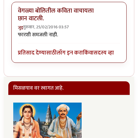
वेगळ्या बोलितील कविता वाचायला
छान वाटली.
गुरुवार, 25/02/2016 03:57
जुइ
फारशी समजली नाही.
प्रतिसाद देण्यासाठी
लॉग इन करा
किंवा
सदस्य व्हा
मिसळपाव वर स्वागत आहे.