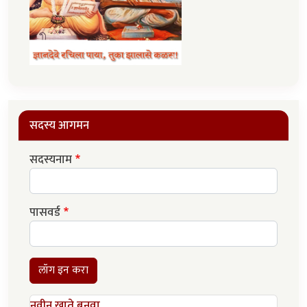
सदस्य आगमन
सदस्यनाम
पासवर्ड
लॉग इन करा
नवीन खाते बनवा