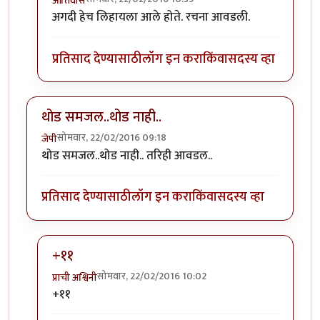
आतिवास
In reply to
झाडी बोलीत असूनही खाली
by
अजया
अगदी हेच लिहायला आले होते. रचना आवडली.
प्रतिसाद देण्यासाठी
लॉग इन करा
किंवा
सदस्य व्हा
थोड समजल..थोड नाही..
सोमवार, 22/02/2016 09:18
जेपी
थोड समजल..थोड नाही.. तरिही आवडल..
प्रतिसाद देण्यासाठी
लॉग इन करा
किंवा
सदस्य व्हा
+११
सोमवार, 22/02/2016 10:02
प्राची अश्विनी
In reply to
थोड समजल..थोड नाही..
by
जेपी
+११