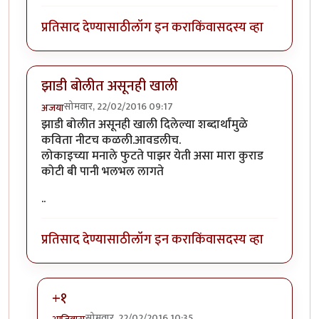
प्रतिसाद देण्यासाठी
लॉग इन करा
किंवा
सदस्य व्हा
झाडी बोलीत असूनही खाली
सोमवार, 22/02/2016 09:17
अजया
झाडी बोलीत असूनही खाली दिलेल्या शब्दार्थांमुळे
कविता नीटच कळली.आवडलीच.
लोकाइच्या मनाले फुटते पाझर येती असा मारा कुराड
कोटी बी पानी भलभल लागते
..
प्रतिसाद देण्यासाठी
लॉग इन करा
किंवा
सदस्य व्हा
+१
सोमवार, 22/02/2016 10:35