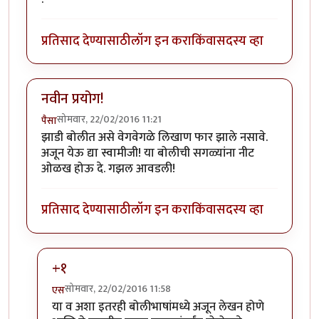
प्रतिसाद देण्यासाठी
लॉग इन करा
किंवा
सदस्य व्हा
नवीन प्रयोग!
सोमवार, 22/02/2016 11:21
पैसा
झाडी बोलीत असे वेगवेगळे लिखाण फार झाले नसावे.
अजून येऊ द्या स्वामीजी! या बोलीची सगळ्यांना नीट
ओळख होऊ दे. गझल आवडली!
प्रतिसाद देण्यासाठी
लॉग इन करा
किंवा
सदस्य व्हा
+१
सोमवार, 22/02/2016 11:58
एस
In reply to
नवीन प्रयोग!
by
पैसा
या व अशा इतरही बोलीभाषांमध्ये अजून लेखन होणे