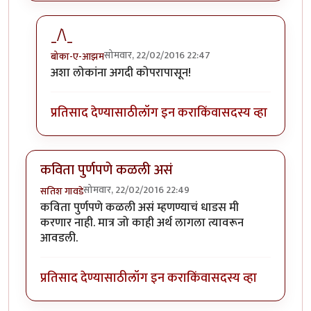
_/\_
सोमवार, 22/02/2016 22:47
बोका-ए-आझम
In reply to
जंगल अना जरा नक्सलवादाची आली
by
होबासरा
अशा लोकांना अगदी कोपरापासून!
प्रतिसाद देण्यासाठी
लॉग इन करा
किंवा
सदस्य व्हा
कविता पुर्णपणे कळली असं
सोमवार, 22/02/2016 22:49
सतिश गावडे
कविता पुर्णपणे कळली असं म्हणण्याचं धाडस मी
करणार नाही. मात्र जो काही अर्थ लागला त्यावरून
आवडली.
प्रतिसाद देण्यासाठी
लॉग इन करा
किंवा
सदस्य व्हा