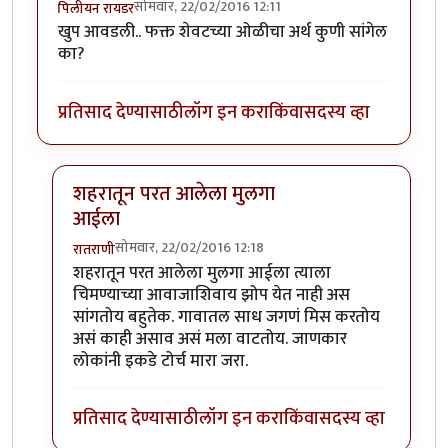
सोमवार, 22/02/2016 12:11
पिलीयन रायडर
खुप आवडली.. फक्त शेवटच्या ओळीचा अर्थ कुणी सांगेल
का?
प्रतिसाद देण्यासाठी
लॉग इन करा
किंवा
सदस्य व्हा
शहरातून परत आलेला मुलगा
आईला
सोमवार, 22/02/2016 12:18
रातराणी
In reply to
खुप आवडली.. फक्त शेवटच्या
by
पिलीयन रायडर
शहरातून परत आलेला मुलगा आईला त्याला
चिमण्याच्या आवाजाशिवाय झोप येत नाही अस
सांगतोय बहुतेक. गावातल साध जगणं मिस करतोय
असं काही असाव असं मला वाटतोय. जाणकार
लोकांनी इकडे टोर्च मारा जरा.
प्रतिसाद देण्यासाठी
लॉग इन करा
किंवा
सदस्य व्हा