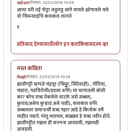
सोमवार, 22/02/2016 10:08
यशोधरा
आला घरी तई पोट्टा लडुलडु सांगे मायले झोपावले मले
वो चिमन्याइचि कलकल लागते
!!
प्रतिसाद देण्यासाठी
लॉग इन करा
किंवा
सदस्य व्हा
मस्त कविता
सोमवार, 22/02/2016 10:28
मित्रहो
झाडीपट्टी म्हणजे चंद्रपूर (चिमुूर, सिंदेवाही) , गोंदिया,
भंडारा, गडचिरोली(वडसा वगेरे) या भागातली बोली
का? बरेच शब्द ऐकलेले वाटले जसे सब्बल,
कुराड(असेच कुऱ्हाड असे नाही), कलकल वगेरे.
सब्बलला समानार्थी शब्द पहार आहे हे कित्येक वर्षे
माहीत नव्हते. परंतु भलभल, बख्खल हे शब्द नवीन होते.
झाडीपट्टीत गझल ही कल्पना आवडली, गझलही
आवडली.