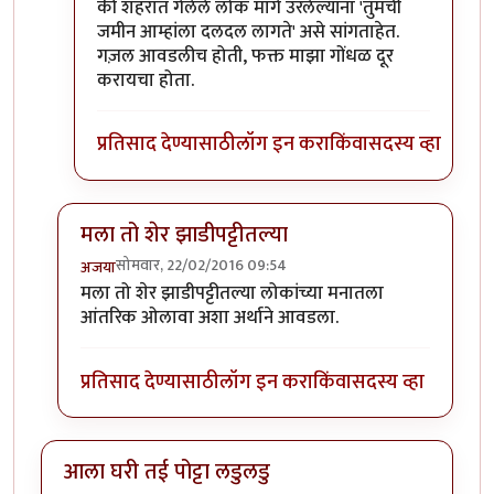
की शहरात गेलेले लोक मागे उरलेल्यांना 'तुमची
जमीन आम्हांला दलदल लागते' असे सांगताहेत.
गज़ल आवडलीच होती, फक्त माझा गोंधळ दूर
करायचा होता.
प्रतिसाद देण्यासाठी
लॉग इन करा
किंवा
सदस्य व्हा
मला तो शेर झाडीपट्टीतल्या
सोमवार, 22/02/2016 09:54
अजया
In reply to
कविता आवडली.
by
राही
मला तो शेर झाडीपट्टीतल्या लोकांच्या मनातला
आंतरिक ओलावा अशा अर्थाने आवडला.
प्रतिसाद देण्यासाठी
लॉग इन करा
किंवा
सदस्य व्हा
आला घरी तई पोट्टा लडुलडु