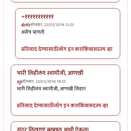
+१११११११११११
सोमवार, 22/02/2016 12:23
बॅटमॅन
In reply to
पूर्ण नाही समजली पण वाचायला
by
रातराणी
असेच म्हणतो.
प्रतिसाद देण्यासाठी
लॉग इन करा
किंवा
सदस्य व्हा
भारी लिहीलंय स्वामीजी, आणखी
सोमवार, 22/02/2016 18:55
सूड
भारी लिहीलंय स्वामीजी, आणखी लिहा!!
प्रतिसाद देण्यासाठी
लॉग इन करा
किंवा
सदस्य व्हा
सुंदर लिखाण! बख्खल आधी ऐकला