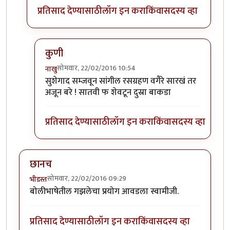
प्रतिसाद देण्यासाठी
लॉग इन करा
किंवा
सदस्य व्हा
कुणी
सोमवार, 22/02/2016 10:54
नाखु
In reply to
+११
by
प्राची अश्विनी
सुशेगाद सम्जवून सांगील रसग्रहण वगैरे सारखं तर
अजून बरे ! सातवी फ शेवटून दुस्रा बाकडा
प्रतिसाद देण्यासाठी
लॉग इन करा
किंवा
सदस्य व्हा
छानच
सोमवार, 22/02/2016 09:29
भीडस्त
बोलीभाषेतील गझलेचा प्रयोग आवडला स्वामीजी.
प्रतिसाद देण्यासाठी
लॉग इन करा
किंवा
सदस्य व्हा