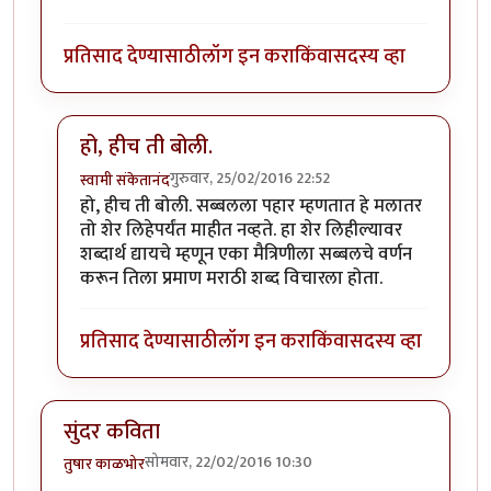
प्रतिसाद देण्यासाठी
लॉग इन करा
किंवा
सदस्य व्हा
हो, हीच ती बोली.
गुरुवार, 25/02/2016 22:52
स्वामी संकेतानंद
In reply to
मस्त कविता
by
मित्रहो
हो, हीच ती बोली. सब्बलला पहार म्हणतात हे मलातर
तो शेर लिहेपर्यंत माहीत नव्हते. हा शेर लिहील्यावर
शब्दार्थ द्यायचे म्हणून एका मैत्रिणीला सब्बलचे वर्णन
करून तिला प्रमाण मराठी शब्द विचारला होता.
प्रतिसाद देण्यासाठी
लॉग इन करा
किंवा
सदस्य व्हा
सुंदर कविता
सोमवार, 22/02/2016 10:30
तुषार काळभोर
.