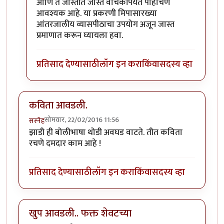
आणि ते जास्तीत जास्त वाचकांपर्यंत पोहोचणे
आवश्यक आहे. या प्रकरणी मिपासारख्या
आंतरजालीय व्यासपीठाचा उपयोग अजून जास्त
प्रमाणात करून घ्यायला हवा.
प्रतिसाद देण्यासाठी
लॉग इन करा
किंवा
सदस्य व्हा
कविता आवडली.
सोमवार, 22/02/2016 11:56
सस्नेह
झाडी ही बोलीभाषा थोडी अवघड वाटते. तीत कविता
रचणे दमदार काम आहे !
प्रतिसाद देण्यासाठी
लॉग इन करा
किंवा
सदस्य व्हा
खुप आवडली.. फक्त शेवटच्या