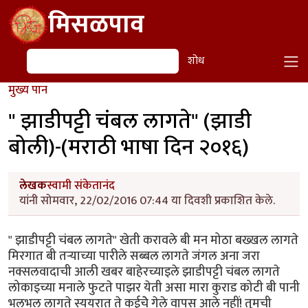
Skip to main content
मिसळपाव
शोध
शोध
मुख्य पान
" झाडीपट्टी चंबल लागते" (झाडी
बोली)-(मराठी भाषा दिन २०१६)
लेखक
स्वामी संकेतानंद
यांनी सोमवार, 22/02/2016 07:44 या दिवशी प्रकाशित केले.
" झाडीपट्टी चंबल लागते" खेती करावले बी मन मोठा बख्खल लागते
मिरगात बी तऱ्याच्या पारीले सब्बल लागते जंगल अना जरा
नक्सलवादाची आली खबर बाहेरच्याइले झाडीपट्टी चंबल लागते
लोकाइच्या मनाले फुटते पाझर येती असा मारा कुराड कोटी बी पानी
भलभल लागते स्ययरात ते कईचेे गेले वापस आले नहीं! तुमची