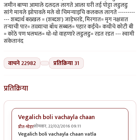
जमीन बाप्पा आमाले दलदल लागते आला घरी तई पोट्टा लडुलडु
सांगे मायले झोपावले मले वो चिमन्याइचि कलकल लागते ---------
--- शब्दार्थ बख्खल = (शब्दशः) जाड़ेभरडे, मिरगात= मृग नक्षत्रात
तऱ्याची पार= तळ्याचा बाँध सब्बल= पहार कईचे= कधीचे कोटी बी
= कोठे पण भलभल= धो-धो वाहणारे लडुलडु= रडत रडत --- स्वामी
संकेतानंद
वाचने
22982
प्रतिक्रिया
31
प्रतिक्रिया
Vegalich boli vachayla chaan
सोमवार, 22/02/2016 09:11
प्रीत-मोहर
Vegalich boli vachayla chaan vatla