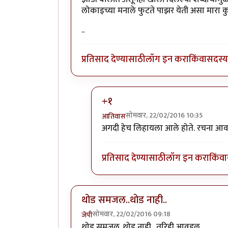
लोकाइच्या मनाले फुटते पाझर येती असा मारा 
..
प्रतिसाद देण्यासाठी
लॉग इन करा
किंवा
सदस्य 
+१
सोमवार, 22/02/2016 10:35
आतिवास
In reply to
झाडी बोलीत असूनही खाली
अगदी हेच लिहायला आले होते. रचना आव
प्रतिसाद देण्यासाठी
लॉग इन करा
किंवा
थोड समजल..थोड नाही..
सोमवार, 22/02/2016 09:18
जेपी
थोड समजल..थोड नाही.. तरिही आवडल..