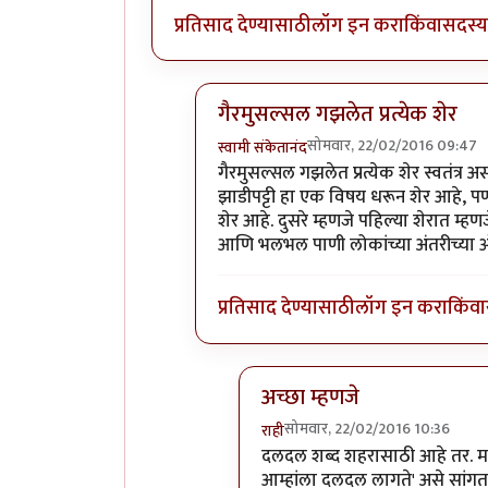
प्रतिसाद देण्यासाठी
लॉग इन करा
किंवा
सदस्य 
गैरमुसल्सल गझलेत प्रत्येक शेर
सोमवार, 22/02/2016 09:47
स्वामी संकेतानंद
In reply to
कविता आवडली.
by
राही
गैरमुसल्सल गझलेत प्रत्येक शेर स्वतंत्र 
झाडीपट्टी हा एक विषय धरून शेर आहे, पण स्
शेर आहे. दुसरे म्हणजे पहिल्या शेरात 
आणि भलभल पाणी लोकांच्या अंतरीच्या ओ
प्रतिसाद देण्यासाठी
लॉग इन करा
किंवा
अच्छा म्हणजे
सोमवार, 22/02/2016 10:36
राही
In reply to
गैरमुसल्सल गझलेत प्र
दलदल शब्द शहरासाठी आहे तर. मला
आम्हांला दलदल लागते' असे सांग