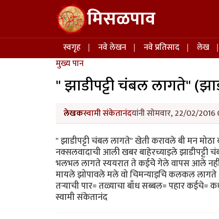
Skip to main content
मिसळपाव
Main navigation
स्वगृह
नवे लेखन
नवे प्रतिसाद
लेख
मुख्य पान
" झाडीपट्टी चंबल लागते" (झ
लेखक
स्वामी संकेतानंद
यांनी सोमवार, 22/02/2016 
" झाडीपट्टी चंबल लागते" खेती करावले बी मन मोठा
नक्सलवादाची आली खबर बाहेरच्याइले झाडीपट्टी चं
भलभल लागते स्ययरात ते कईचेे गेले वापस आले नहीं
मायले झोपावले मले वो चिमन्याइचि कलकल लागते -----
तऱ्याची पार= तळ्याचा बाँध सब्बल= पहार कईचे= क
स्वामी संकेतानंद