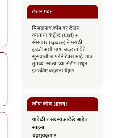
लेखन मदत
मिसळपाव.कॉम वर लेखन
करताना कंट्रोल (Ctrl) +
स्पेसबार (space) ने मराठी
इंग्रजी अशी भाषा बदलता येते.
सुरूवातीला फोनेटिक्स आहे. मात्र
तुमच्या खात्याच्या सेटींग मधून
इनस्क्रीप्ट बदलता येईल.
कोण कोण आलंय?
यावेळी 7 सदस्यं आलेले आहेत.
साहना
चंद्रसूर्यकुमार