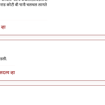
कुराड कोटी बी पानी भलभल लागते
व्हा
by
अजया
डली.
सदस्य व्हा