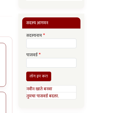
सदस्य आगमन
सदस्यनाम
पासवर्ड
लॉग इन करा
नवीन खाते बनवा
तुमचा पासवर्ड बदला.