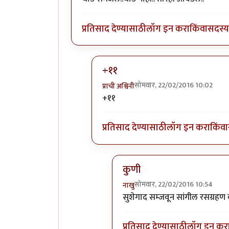
प्रतिसाद देण्यासाठी
लॉग इन करा
किंवा
सदस्य 
+११
सोमवार, 22/02/2016 10:02
प्राची अश्विनी
In reply to
थोड समजल..थोड नाही..
by
+११
प्रतिसाद देण्यासाठी
लॉग इन करा
किंवा
कुणी
सोमवार, 22/02/2016 10:54
नाखु
In reply to
+११
by
प्राची अश्विनी
सुशेगाद सम्जवून सांगील रसग्रहण व
प्रतिसाद देण्यासाठी
लॉग इन कर