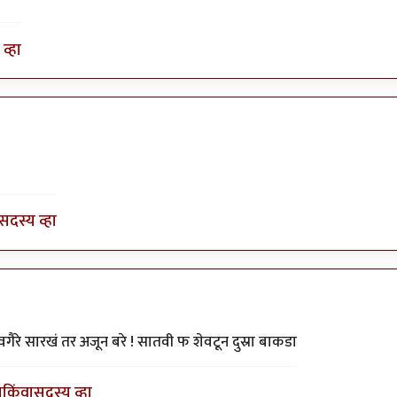
व्हा
जेपी
सदस्य व्हा
गैरे सारखं तर अजून बरे ! सातवी फ शेवटून दुस्रा बाकडा
ा
किंवा
सदस्य व्हा