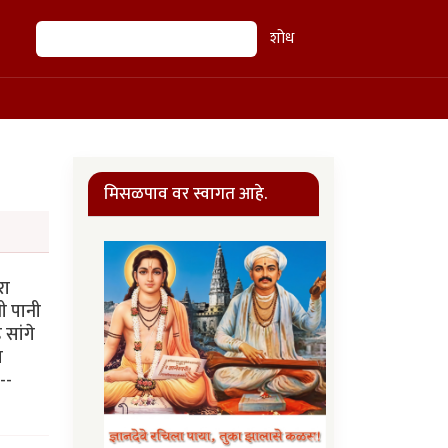
शोध
शोध
मिसळपाव वर स्वागत आहे.
रा
ी पानी
सांगे
त
--