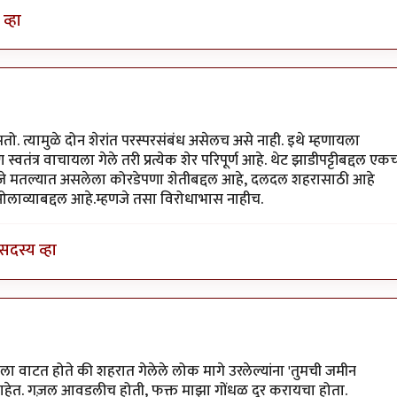
व्हा
असतो. त्यामुळे दोन शेरांत परस्परसंबंध असेलच असे नाही. इथे म्हणायला
वतंत्र वाचायला गेले तरी प्रत्येक शेर परिपूर्ण आहे. थेट झाडीपट्टीबद्दल एक
म्हणजे मतल्यात असलेला कोरडेपणा शेतीबद्दल आहे, दलदल शहरासाठी आहे
लाव्याबद्दल आहे.म्हणजे तसा विरोधाभास नाहीच.
सदस्य व्हा
त्येक शेर
by
स्वामी संकेतानंद
 वाटत होते की शहरात गेलेले लोक मागे उरलेल्यांना 'तुमची जमीन
ताहेत. गज़ल आवडलीच होती, फक्त माझा गोंधळ दूर करायचा होता.