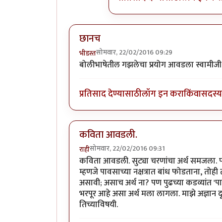
छानच
सोमवार, 22/02/2016 09:29
भीडस्त
बोलीभाषेतील गझलेचा प्रयोग आवडला स्वामीजी
प्रतिसाद देण्यासाठी
लॉग इन करा
किंवा
सदस्य 
कविता आवडली.
सोमवार, 22/02/2016 09:31
राही
कविता आवडली. सुट्या चरणांचा अर्थ समजला. प
म्हणजे पावसाच्या नक्षत्रात बांध फोडताना, त
असावी; असाच अर्थ ना? पण पुढच्या कडव्यांत 
भरपूर आहे असा अर्थ मला लागला. माझे अज्ञान 
तिच्याविषयी.