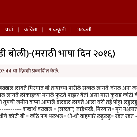
चर्चा
कविता
पाककृती
भटकंती
ाडी बोली)-(मराठी भाषा दिन २०१६)
07:44 या दिवशी प्रकाशित केले.
 बख्खल लागते मिरगात बी तऱ्याच्या पारीले सब्बल लागते जंगल अना ज
बल लागते लोकाइच्या मनाले फुटते पाझर येती असा मारा कुराड कोटी ब
! तुमची जमीन बाप्पा आमाले दलदल लागते आला घरी तई पोट्टा लडुलडु 
------- शब्दार्थ बख्खल = (शब्दशः) जाड़ेभरडे, मिरगात= मृग नक्षत्रा
धीचे कोटी बी = कोठे पण भलभल= धो-धो वाहणारे लडुलडु= रडत रडत -