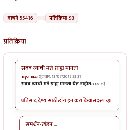
वाचने
55416
प्रतिक्रिया
93
प्रतिक्रिया
सबब त्याची मते ग्राह्य मानता
शुक्रवार, 13/07/2012 23:21
अत्रुप्त आत्मा
In reply to
मानव फक्त शाकाहारीच नाहीच मुळी
by
बॅटमॅन
सबब त्याची मते ग्राह्य मानता येत नाहीत.
>>> +१
प्रतिसाद देण्यासाठी
लॉग इन करा
किंवा
सदस्य व्हा
समर्थन-खंडन....