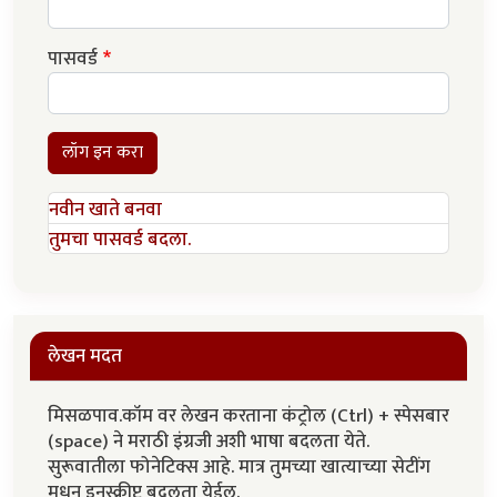
पासवर्ड
लॉग इन करा
नवीन खाते बनवा
तुमचा पासवर्ड बदला.
लेखन मदत
मिसळपाव.कॉम वर लेखन करताना कंट्रोल (Ctrl) + स्पेसबार
(space) ने मराठी इंग्रजी अशी भाषा बदलता येते.
सुरूवातीला फोनेटिक्स आहे. मात्र तुमच्या खात्याच्या सेटींग
मधून इनस्क्रीप्ट बदलता येईल.