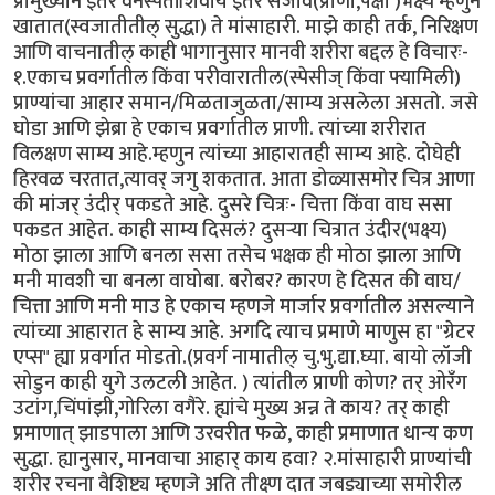
प्रामुख्याने इतर वनस्पतींशिवाय इतर सजीव(प्राणी,पक्षी )भक्ष्य म्हणुन
खातात(स्वजातीतील् सुद्धा) ते मांसाहारी. माझे काही तर्क, निरिक्षण
आणि वाचनातील् काही भागानुसार मानवी शरीरा बद्दल हे विचारः-
१.एकाच प्रवर्गातील किंवा परीवारातील(स्पेसीज् किंवा फ्यामिली)
प्राण्यांचा आहार समान/मिळताजुळता/साम्य असलेला असतो. जसे
घोडा आणि झेब्रा हे एकाच प्रवर्गातील प्राणी. त्यांच्या शरीरात
विलक्षण साम्य आहे.म्हणुन त्यांच्या आहारातही साम्य आहे. दोघेही
हिरवळ चरतात,त्यावर् जगु शकतात. आता डोळ्यासमोर चित्र आणा
की मांजर् उंदीर् पकडते आहे. दुसरे चित्रः- चित्ता किंवा वाघ ससा
पकडत आहेत. काही साम्य दिसलं? दुसर्‍या चित्रात उंदीर(भक्ष्य)
मोठा झाला आणि बनला ससा तसेच भक्षक ही मोठा झाला आणि
मनी मावशी चा बनला वाघोबा. बरोबर? कारण हे दिसत की वाघ/
चित्ता आणि मनी माउ हे एकाच म्हणजे मार्जार प्रवर्गातील असल्याने
त्यांच्या आहारात हे साम्य आहे. अगदि त्याच प्रमाणे माणुस हा "ग्रेटर
एप्स" ह्या प्रवर्गात मोडतो.(प्रवर्ग नामातील् चु.भु.द्या.घ्या. बायो लॉजी
सोडुन काही युगे उलटली आहेत. ) त्यांतील प्राणी कोण? तर् ओरँग
उटांग,चिंपांझी,गोरिला वगैरे. ह्यांचे मुख्य अन्न ते काय? तर् काही
प्रमाणात् झाडपाला आणि उरवरीत फळे, काही प्रमाणात धान्य कण
सुद्धा. ह्यानुसार, मानवाचा आहार् काय हवा? २.मांसाहारी प्राण्यांची
शरीर रचना वैशिष्ट्य म्हणजे अति तीक्ष्ण दात जबड्याच्या समोरील