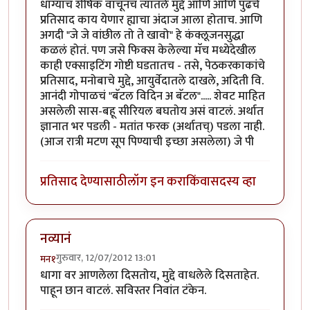
धाग्याचं शीर्षक वाचूनच त्यातले मुद्दे आणि आणि पुढचे
प्रतिसाद काय येणार ह्याचा अंदाज आला होताच. आणि
अगदी "जे जे वांछील तो ते खावो" हे कंक्लूजनसुद्धा
कळलं होतं. पण जसे फिक्स केलेल्या मॅच मध्येदेखील
काही एक्साइटिंग गोष्टी घडतातच - तसे, पेठकरकाकांचे
प्रतिसाद, मनोबाचे मुद्दे, आयुर्वेदातले दाखले, अदिती वि.
आनंदी गोपाळचं "बॅटल विदिन अ बॅटल"..... शेवट माहित
असलेली सास-बहू सीरियल बघतोय असं वाटलं. अर्थात
ज्ञानात भर पडली - मतांत फरक (अर्थातच्) पडला नाही.
(आज रात्री मटण सूप पिण्याची इच्छा असलेला) जे पी
प्रतिसाद देण्यासाठी
लॉग इन करा
किंवा
सदस्य व्हा
नव्यानं
गुरुवार, 12/07/2012 13:01
मन१
धागा वर आणलेला दिसतोय, मुद्दे वाधलेले दिसताहेत.
पाहून छान वाटलं. सविस्तर निवांत टंकेन.