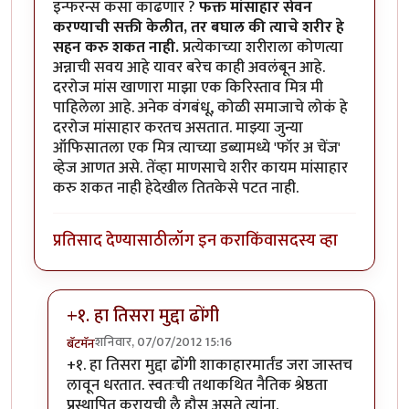
इन्फरन्स कसा काढणार ?
फक्त मांसाहार सेवन
करण्याची सक्ती केलीत, तर बघाल की त्याचे शरीर हे
सहन करु शकत नाही.
प्रत्येकाच्या शरीराला कोणत्या
अन्नाची सवय आहे यावर बरेच काही अवलंबून आहे.
दररोज मांस खाणारा माझा एक किरिस्ताव मित्र मी
पाहिलेला आहे. अनेक वंगबंधू, कोळी समाजाचे लोकं हे
दररोज मांसाहार करतच असतात. माझ्या जुन्या
ऑफिसातला एक मित्र त्याच्या डब्यामध्ये 'फॉर अ चेंज'
व्हेज आणत असे. तेंव्हा माणसाचे शरीर कायम मांसाहार
करु शकत नाही हेदेखील तितकेसे पटत नाही.
प्रतिसाद देण्यासाठी
लॉग इन करा
किंवा
सदस्य व्हा
+१. हा तिसरा मुद्दा ढोंगी
शनिवार, 07/07/2012 15:16
बॅटमॅन
In reply to
अनेक शाकाहारी पदार्थ आणि सगळे
by
अप्पा जो
+१. हा तिसरा मुद्दा ढोंगी शाकाहारमार्तंड जरा जास्तच
लावून धरतात. स्वतःची तथाकथित नैतिक श्रेष्ठता
प्रस्थापित करायची लै हौस असते त्यांना.