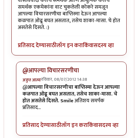
वास्तववादी कलेचे समर्थक आणि आधुनिक कलेचे
समर्थक एकमेकांना वाट चुकलेली कोकरे समजून
आपल्या विचारसरणीचा बाप्तिस्मा देऊन आपल्या
कळपात ओढू बघत असतात, तसेच शाका-मासा. चे होत
असतेसे दिसते. :)
प्रतिसाद देण्यासाठी
लॉग इन करा
किंवा
सदस्य व्हा
@आपल्या विचारसरणीचा
रविवार, 08/07/2012 14:38
अत्रुप्त आत्मा
In reply to
कला आणि शाकाहार
by
चित्रगुप्त
@
आपल्या विचारसरणीचा बाप्तिस्मा देऊन आपल्या
कळपात ओढू बघत असतात, तसेच शाका-मासा. चे
होत असतेसे दिसते. Smile
अतिशय समर्पक
प्रतिसाद...
प्रतिसाद देण्यासाठी
लॉग इन करा
किंवा
सदस्य व्हा