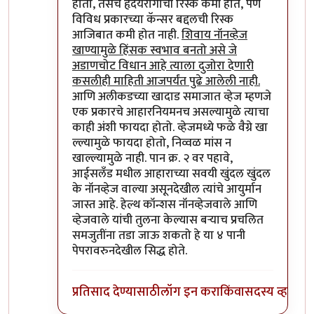
होतो, तसेच हृदयरोगाची रिस्क कमी होते, पण
विविध प्रकारच्या कॅन्सर बद्दलची रिस्क
आजिबात कमी होत नाही.
शिवाय नॉनव्हेज
खाण्यामुळे हिंसक स्वभाव बनतो असे जे
अडाणचोट विधान आहे त्याला दुजोरा देणारी
कसलीही माहिती आजपर्यंत पुढे आलेली नाही.
आणि अलीकडच्या खादाड समाजात व्हेज म्हणजे
एक प्रकारचे आहारनियमनच असल्यामुळे त्याचा
काही अंशी फायदा होतो. व्हेजमध्ये फळे वैग्रे खा
ल्ल्यामुळे फायदा होतो, निव्वळ मांस न
खाल्ल्यामुळे नाही. पान क्र. २ वर पहावे,
आईसलँड मधील आहाराच्या सवयी खुंदल खुंदल
के नॉनव्हेज वाल्या असूनदेखील त्यांचे आयुर्मान
जास्त आहे. हेल्थ कॉन्शस नॉनव्हेजवाले आणि
व्हेजवाले यांची तुलना केल्यास बर्‍याच प्रचलित
समजुतींना तडा जाऊ शकतो हे या ४ पानी
पेपरावरुनदेखील सिद्ध होते.
प्रतिसाद देण्यासाठी
लॉग इन करा
किंवा
सदस्य व्हा