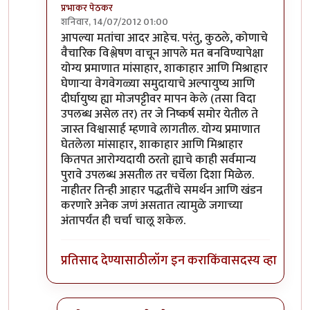
प्रभाकर पेठकर
शनिवार, 14/07/2012 01:00
In reply to
मानव शाकाहारीच
by
रमेश आठवले
आपल्या मतांचा आदर आहेच. परंतु, कुठले, कोणाचे
वैचारिक विश्लेषण वाचून आपले मत बनविण्यापेक्षा
योग्य प्रमाणात मांसाहार, शाकाहार आणि मिश्राहार
घेणार्‍या वेगवेगळ्या समुदायाचे अल्पायुष्य आणि
दीर्घायुष्य ह्या मोजपट्टीवर मापन केले (तसा विदा
उपलब्ध असेल तर) तर जे निष्कर्ष समोर येतील ते
जास्त विश्वासार्ह म्हणावे लागतील. योग्य प्रमाणात
घेतलेला मांसाहार, शाकाहार आणि मिश्राहार
कितपत आरोग्यदायी ठरतो ह्याचे काही सर्वमान्य
पुरावे उपलब्ध असतील तर चर्चेला दिशा मिळेल.
नाहीतर तिन्ही आहार पद्धतींचे समर्थन आणि खंडन
करणारे अनेक जणं असतात त्यामुळे जगाच्या
अंतापर्यंत ही चर्चा चालू शकेल.
प्रतिसाद देण्यासाठी
लॉग इन करा
किंवा
सदस्य व्हा