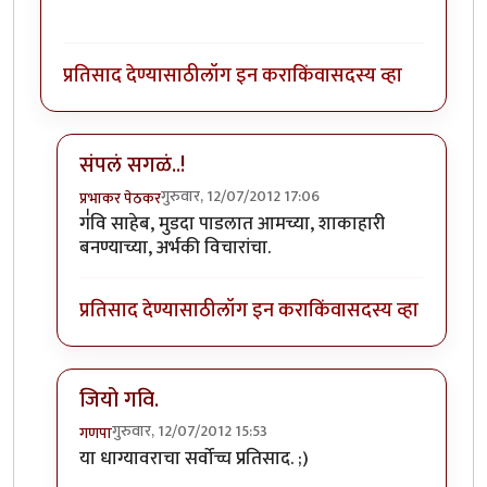
प्रतिसाद देण्यासाठी
लॉग इन करा
किंवा
सदस्य व्हा
संपलं सगळं..!
गुरुवार, 12/07/2012 17:06
प्रभाकर पेठकर
In reply to
...
by
गवि
ग॑वि साहेब, मुडदा पाडलात आमच्या, शाकाहारी
बनण्याच्या, अर्भकी विचारांचा.
प्रतिसाद देण्यासाठी
लॉग इन करा
किंवा
सदस्य व्हा
जियो गवि.
गुरुवार, 12/07/2012 15:53
गणपा
In reply to
...
by
गवि
या धाग्यावराचा सर्वोच्च प्रतिसाद. ;)
बादावे शेवटच्या
ताटातली रश्याची वाटी फारच प्रेमाने आणुन दिलेली