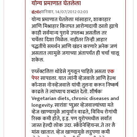
योग्य प्रमाणात घेतलेला
शनिवार, 14/07/2012 02:03
बॅटमॅन
In reply to
समर्थन-खंडन....
by
प्रभाकर पेठकर
योग्य प्रमाणात घेतलेला मांसाहार, शाकाहार
आणि मिश्राहार कितपत आरोग्यदायी ठरतो ह्याचे
काही सर्वमान्य पुरावे उपलब्ध असतील तर
चर्चेला दिशा मिळेल. नाहीतर तिन्ही आहार
पद्धतींचे समर्थन आणि खंडन करणारे अनेक जणं
असतात त्यामुळे जगाच्या अंतापर्यंत ही चर्चा चालू
शकेल.
एग्जॅक्टलि!!! थोडेसे गुगलून पाहिले असता
एक
पेपर
सापडला. यात त्यांनी व्हेजवाले आणि हेल्थ
कॉन्शस नोनव्हेजवाले यांची तुलना करून निष्कर्ष
काढले ते त्यांच्याच शब्दांत देतो. शीर्षकः
Vegetarian diets, chronic diseases and
longevity. सारांशः प्युअर व्हेजवाल्यांच्या मते
व्हेज खाण्यामुळे आयुर्मान वाढते, विविध रोगांची
रिस्क कमी होते, इ.इ. पण युरोपमधील सर्वांत
जास्त हेल्दी लोक उदा. स्कँडेनेव्हियन्स..ते तर लै
मांस खातात. व्हेज खाण्यामुळे लट्ठपणा कमी