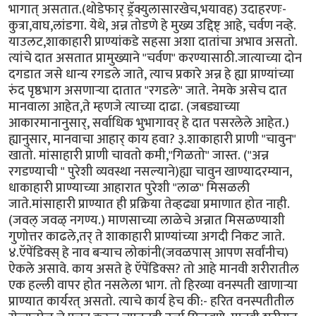
भागात् असतात.(थोडेफार् ड्रॅक्युलासारखेच,भयावह) उदाहरणः-
कुत्रा,वाघ,लांडगा. येथे, अन्न तोडणे हे मुख्य उद्दिष्ट् आहे, चर्वण नव्हे.
याउलट,शाकाहारी प्राण्यांकडे सहसा अशा दातांचा अभाव असतो.
त्यांचे दात असतात प्रामुख्याने "चर्वण" करण्यासाठी.जात्याच्या दोन
दगडात जसे धान्य रगडले जाते, त्याच प्रकारे अन्न हे ह्या प्राण्यांच्या
रुंद पृष्ठभाग असणार्‍या दातात "रगडले" जाते. नेमके असेच दात
मानवाला आहेत,ते म्हणजे त्याच्या दाढा. (जबड्याच्या
आकारमानानुसार्, सर्वाधिक भुभागावर् हे दात पसरलेले आहेत.)
ह्यानुसार, मानवाचा आहार् काय हवा? ३.शाकाहारी प्राणी "चावुन"
खातो. मांसाहारी प्राणी चावतो कमी,"गिळतो" जास्त. ("अन्न
रगडण्याची " पुरेशी व्यवस्था नसल्याने)ह्या चावुन खाण्यादरम्यान,
धाकाहारी प्राण्याच्या आहारात पुरेशी "लाळ" मिसळली
जाते.मांसाहारी प्राण्यात ही प्रक्रिया तेव्हढ्या प्रमाणात होत नाही.
(जवल् जवळ् नगण्य.) माणसाच्या लाळेचे अन्नात मिसळण्याशी
गुणोत्तर काढले,तर् ते शाकाहारी प्राण्यांच्या अगदी निकट जाते.
४.ऍपेंडिक्स् हे नाव बर्‍याच लोकांनी(जवळपास् आपण सर्वांनीच)
ऐकले असावे. काय असते हे ऍपेंडिक्स? तो आहे मानवी शरीरातील
एक हल्ली वापर होत नसलेला भाग. तो हिरव्या वनस्पती खाणार्‍या
प्राण्यात कार्यरत् असतो. त्याचे कार्य हेच की:- हरित वनस्पतीतील