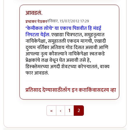
आवडलं.
रविवार, 15/07/2012 17:29
प्रभाकर पेठकर
In reply to
केमीकल लोचे...
by
अर्धवटराव
"केमीकल लोचे" या एकाच पिशवीत हि मंडई
निपटता येईल.
एखाद्या चित्रपटात, समुहनृत्यात
नायिकेपेक्षा, समुहातली एकदम मागची, एखादी
दुय्यम नर्तिका अतिशय गोड दिसत असावी आणि
आपल्या नृत्य कौशल्याने नायिकेपेक्षा स्वतःकडे
प्रेक्षकांचे लक्ष वेधून घेत असावी तसे हे,
डिस्क्लेमरच्या अगदी शेवटच्या कोपर्‍यातलं, वाक्य
फार आवडलं.
प्रतिसाद देण्यासाठी
लॉग इन करा
किंवा
सदस्य व्हा
Pagination
First page
Previous page
«
‹
1
2