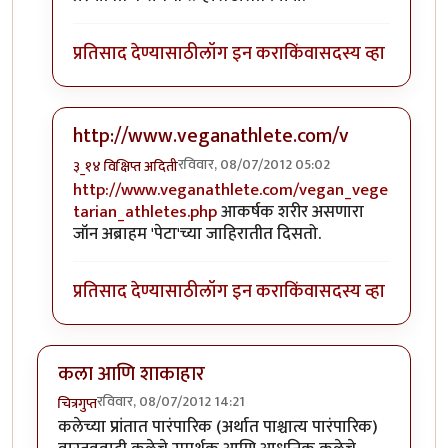
प्रतिसाद देण्यासाठी
लॉग इन करा
किंवा
सदस्य व्हा
http://www.veganathlete.com/v
रविवार, 08/07/2012 05:02
३_१४ विक्षिप्त अदिती
In reply to
अनेक शाकाहारी पदार्थ आणि सगळे
by
अप्पा जो
http://www.veganathlete.com/vegan_vege
tarian_athletes.php
आकर्षक शरीर असणारा
जॉन अब्राहम 'पेटा'च्या जाहिरातीत दिसतो.
प्रतिसाद देण्यासाठी
लॉग इन करा
किंवा
सदस्य व्हा
कला आणि शाकाहार
रविवार, 08/07/2012 14:21
चित्रगुप्त
कलेच्या प्रांतात पारंपारिक (अर्थात पाश्चात्य पारंपारिक)