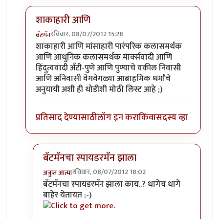
शाकाहारी आणि
रविवार, 08/07/2012 15:28
बॅटमॅन
In reply to
कला आणि शाकाहार
by
चित्रगुप्त
शाकाहारी आणि मांसाहारी पारंपरिक कलासमर्थक
आणि आधुनिक कलासमर्थक मार्क्सवादी आणि
हिंदुत्ववादी अँटी-पुणे आणि पुण्याचे वकील निवासी
आणि अनिवासी वेगवेगळ्या आब्राहमिक धर्मांचे
अनुयायी अशी ही थोडीशी मोठी लिस्ट आहे ;)
प्रतिसाद देण्यासाठी
लॉग इन करा
किंवा
सदस्य व्हा
बॅटमॅनचा स्पायडरमॅन झाला
रविवार, 08/07/2012 18:02
अत्रुप्त आत्मा
In reply to
शाकाहारी आणि
by
बॅटमॅन
बॅटमॅनचा स्पायडरमॅन झाला काय..? धागेच धागे
बाहेर येतायत ;-)