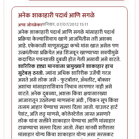
अनेक शाकाहारी पदार्थ आणि सगळे
शनिवार, 07/07/2012 15:11
अप्पा जोगळेकर
अनेक शाकाहारी पदार्थ आणि सगळे मांसाहारी पदार्थ
प्रक्रिया केल्याशिवाय खाणे आजमितीस तरी अशक्य
आहे. एकेकाळी माणूससुद्धा कच्चे मांस खात असेल पण
उत्क्रांतीच्या प्रक्रियेत अन्न शिजवून खाण्याच्या सवयीमुळे
कदाचित पचनशक्ती दुबळी होत गेली असावी असे वाटते.
शारिरिक दृष्ट्या मानवाला प्रामुख्याने शाकाहार हाच
सुटेबल् ठरतो.
ज्यांना अधिक शारिरीक उर्जेची गरज
असते असे लोक जसे - फुटबॉलर, अ‍ॅथलीट, बॉक्सर
अशांचा मांसाहाराशिवाय निभाव लागणार नाही असे
वाटते. अनेक दुबळ्या, अशक्त किंवा क्षयासारख्या
आजारातून उठलेल्या माणसांना अंडी , चिकन सूप किंवा
तत्सम आहार घेण्याचा सल्ला दिला जातो. याउलट हार्ट
पेशंट, अति लट्ट माणसे, कोलेस्टेरॉल जास्त असणारे
लोक यांना सक्तीने शाकाहार घेण्याचा आणि मांसाहार
टाळण्याचा सल्ला दिला जातो. तेंव्हा मानवी शरीराला
मांसाहार योग्य किंवा शाकाहार योग्य असा सरसकट