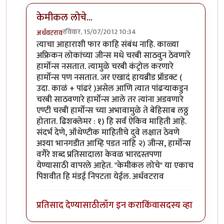
केमीकल लोचे...
रविवार, 15/07/2012 10:34
अर्धवटराव
In reply to
गुडघेदुखी आणि आहार
by
चित्रगुप्त
त्याचा आहाराशी फार काहि संबंध नाहि. काळ्या
अफ्रिकन लोकांच्या जीन्स मधे चरबी साठवुन ठेवणारे
हार्मोन्स नसतात. त्यामुळे चरबी कंट्रोल करणारे
हार्मोन्स पण नसतात. जर एखादं हायब्रीड प्रॉडक्ट (
उदा. काळं + पांढरं )असेल आणि त्यात पांढर्‍याकडुन
चरबी साठवणारे हार्मोन्स आले तर त्यांना अडवणारे
एण्टी चरबी हार्मोन्स च्या अभावामुळे ते बेहिसाब लठ्ठ
होतात. ढिशक्लेमर : १) हि सर्व ऐकिव माहिती आहे.
संदर्भ देणे, ऑथेण्टीक माहितीचे दुवे लक्षात ठेवणे
अश्या भानगडीत आम्हि पडत नाहि २) जीन्स, हार्मोन्स
वगैरे शब्द प्रतिसादाला केवळ भारदस्तपणा
येण्यासाठी वापरले आहेत. "केमीकल लोचे" या एकाच
पिशवीत हि मंडई निपटता येईल. अर्धवटराव
प्रतिसाद देण्यासाठी
लॉग इन करा
किंवा
सदस्य व्हा