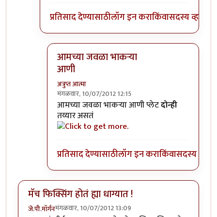
प्रतिसाद देण्यासाठी
लॉग इन करा
किंवा
सदस्य व्हा
आमच्या जवळा भाकर्‍या
आणी
अत्रुप्त आत्मा
मंगळवार, 10/07/2012 12:15
In reply to
च्यायला ! तुम्ही आधी प्रतिसाद
by
मराठे
आमच्या जवळा भाकर्‍या आणी प्लेट
दोन्ही
तय्यार असतं
प्रतिसाद देण्यासाठी
लॉग इन करा
किंवा
सदस्य व्हा
मॅच फिक्सिंग होतं ह्या धाग्यात !
मंगळवार, 10/07/2012 13:09
जे.पी.मॉर्गन