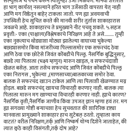
सेल्युलोज चे पचन करुन त्यातुनही उर्जा मिळवणे. मानवी शरीरात
हा भाग् कार्यरत् नसल्याने हरित भाग उर्जेसाठी वापरता येत् नाही
आणि मग विष्ठेतुन बाहेर् टाकला जातो. पण ह्या अवयवाची
उपस्थिती हेच सुचित करते की मानवी शरीर तुर्तास शाकाहारास
जवळचे आहे. शाकाहारच ते प्रमुख्याने नीट पचवु शकते. ५.सहज
प्रवृत्ती:- एका (पाश्चात्त्य)विश्लेषकाचे निरिक्षण आहे ते असे........ तुम्ही
एका नुकत्याच थोड्याशा मोठ्या झालेल्या वाघाच्या भुकेल्या
बछड्यासमोर किंवा मांजरीच्या पिल्लासमोर एक सफरचंद ठेवा
आणि ठेवा एक छोटेसे जिवंत कोंबडीचे पिल्लु. नैसर्गिक बुद्धिनुसार्,
बछडे त्या पिलाला (भक्ष्य म्हणुन) मारुन खाइल, व सफरचंदाशी
खेळत बसेल्. आता तसेच सफरचंद आणि जिवंत कोंबडीचे पिल्लु
एका निरागस , भुकेल्या ,(माणसाच्या)बालकाच्या समोर ठेवा.
बालक ते सफरचंद खाउन टाकेल आणि त्या पिलाशी खेळण्यात मग्न
होइल. बछडे सफरचंद् खायचा विचारही करणार् नाही. बालक त्या
पिलाला मारुन मग खाण्याचा विचारही करणार नाही. ह्याचे कारण?
नैसर्गिक वृत्ती,नैसर्गिक जाणीव किंवा उपजत् ज्ञान म्हणा हवं तर. मग
ह्या सगळ्या गोष्टी बर्‍याचशा हेच सुचवतात की शारिरिक दृष्ट्या
मानवाला प्रामुख्याने शाकाहार हाच सुटेबल् ठरतो. तूम्हाला काय
वाटतं? वरील निरिक्षण,तर्क् आणि निष्कर्ष योग्य दिशेने जाताहेत, की
त्यात कुठे काही विसंगती,तर्क् दोष आहे?