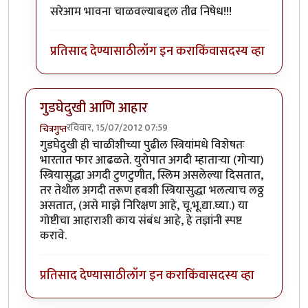
In reply to
...
by
गवि
सरेआम भावना चाळवल्याबद्दल तीव्र निषेध!!!
प्रतिसाद देण्यासाठी
लॉग इन करा
किंवा
सदस्य व्हा
गुडघेदुखी आणि आहार
रविवार, 15/07/2012 07:59
चित्रगुप्त
गुडघेदुखी ही चाळीशीच्या पुढील स्त्रियांमधे विशेषतः
भारतात फार आढळते. युरोपात अगदी म्हातार्‍या (गोर्‍या)
स्त्रियासुद्धा अगदी टुणटुणीत, स्लिम असलेल्या दिसतात,
तर तेथील अगदी तरूण हबशी स्त्रियासुद्धा भलत्याच लठ्ठ
असतात, (असे माझे निरिक्षण आहे, चू.भू.द्या.घ्या.) या
गोष्टीचा आहाराशी काय संबंध आहे, हे तज्ञांनी स्पष्ट
करावे.
प्रतिसाद देण्यासाठी
लॉग इन करा
किंवा
सदस्य व्हा