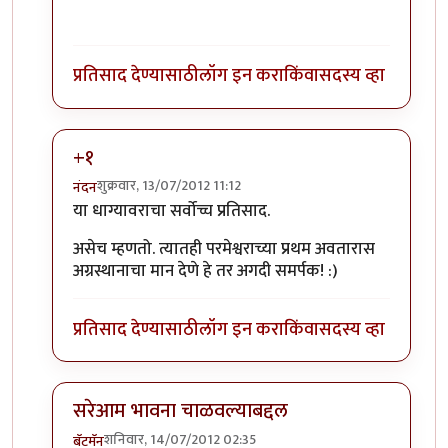
दिसते. ;)
प्रतिसाद देण्यासाठी
लॉग इन करा
किंवा
सदस्य व्हा
+१
शुक्रवार, 13/07/2012 11:12
नंदन
In reply to
...
by
गवि
या धाग्यावराचा सर्वोच्च प्रतिसाद.
असेच म्हणतो. त्यातही परमेश्वराच्या प्रथम अवतारास
अग्रस्थानाचा मान देणे हे तर अगदी समर्पक! :)
प्रतिसाद देण्यासाठी
लॉग इन करा
किंवा
सदस्य व्हा
सरेआम भावना चाळवल्याबद्दल
शनिवार, 14/07/2012 02:35
बॅटमॅन