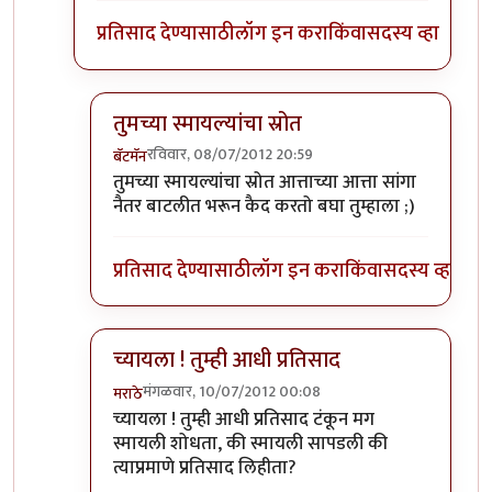
प्रतिसाद देण्यासाठी
लॉग इन करा
किंवा
सदस्य व्हा
तुमच्या स्मायल्यांचा स्रोत
रविवार, 08/07/2012 20:59
बॅटमॅन
In reply to
बॅटमॅनचा स्पायडरमॅन झाला
by
अत्रुप्त आत्मा
तुमच्या स्मायल्यांचा स्रोत आत्ताच्या आत्ता सांगा
नैतर बाटलीत भरून कैद करतो बघा तुम्हाला ;)
प्रतिसाद देण्यासाठी
लॉग इन करा
किंवा
सदस्य व्हा
च्यायला ! तुम्ही आधी प्रतिसाद
मंगळवार, 10/07/2012 00:08
मराठे
In reply to
बॅटमॅनचा स्पायडरमॅन झाला
by
अत्रुप्त आत्मा
च्यायला ! तुम्ही आधी प्रतिसाद टंकून मग
स्मायली शोधता, की स्मायली सापडली की
त्याप्रमाणे प्रतिसाद लिहीता?