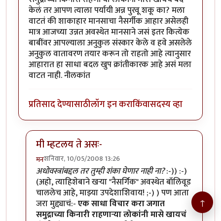
केलं तर आपण त्याला पर्यायी अन्न पुरवू शकू का? मला
वाटतं की शाकाहार मानसाचा नैसर्गीक आहार असेलही
मात्र आजच्या उन्नत अवस्थेत मानसाने जसं इतर कित्येक
बाबींवर आपल्याला अनुकुल संस्कार केले व हवे असलेले
अनुकुल वातावरण तयार करून तो राहतो आहे त्यानुसार
आहारात हा साधा बदल खुप क्रांतीकारक आहे असं मला
वाटत नाही. नीलकांत
प्रतिसाद देण्यासाठी
लॉग इन करा
किंवा
सदस्य व्हा
मी म्हटलय ते असः-
शनिवार, 10/05/2008 13:26
मन
In reply to
माझं मत...
by
नीलकांत
अधोवस्त्रांबद्दल तर तुम्ही शंका घेणार नाही ना?
:-)) :-)
(अहो, त्याहिशेबाने खर्‍या "नैसर्गिक" अवस्थेत बॉलिवूड
चाललेच आहे, माझ्या उपदेशाशिवाय! ;-) ) पण आता
↑
जरा मुद्द्याचं:-
एक साधा विचार करा जगात
समुद्राच्या किनारी राहणार्‍या लोकांनी मासे खायचं