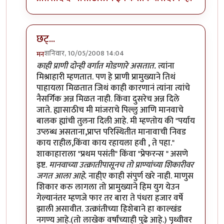
छट्...
शनिवार, 10/05/2008 14:04
मन
In reply to
शाकाहार-मांसाहार....
by
प्रभाकर पेठकर
काही प्राणी दोन्ही वर्गात मोडणारे असतात.
त्यांना
मिश्राहारी म्हणतात. पण हे प्राणी प्रामुख्याने तिथं
पाहायला मिळतात जिथं काही कारणानं त्यांना त्यांचे
नैसर्गिक अन्न मिळत नाही. किंवा दुसरेच अन्न दिले
जाते. ह्यासाठीच मी मांजराचे पिल्लु आणि मानवाचे
बालक ह्यांची तुलना दिली आहे. मी म्हण्तोय की "पर्याय
उप्लब्ध असताना,प्राप्त परिस्थितीत मानावाची निवड
काय राहील,किंवा काय रहायला हवी , ते पहा."
शाकाहाराला "प्रथम पसंती" किंवा "प्रेफरन्स " असणे
इष्ट.
मानवाच्या उत्क्रातीपासूनच तो प्राण्यांच्या शिकारीवर
जगत आला आहे.
नाही्ए काही संपुर्ण खरे नाही. माणुस
शिकार करु लागला तो प्रामुख्याने हिम युग येउन
गेल्यानंतर म्हणजे फार तर बारा ते पंधरा हजार वर्षे
झाली असावीत. उत्क्रांतीच्या हिशेबाने हा काल्खंड
नगण्य आहे.(तो लाखेक वर्षांच्याही पुढे आहे.) पृथ्वीवर