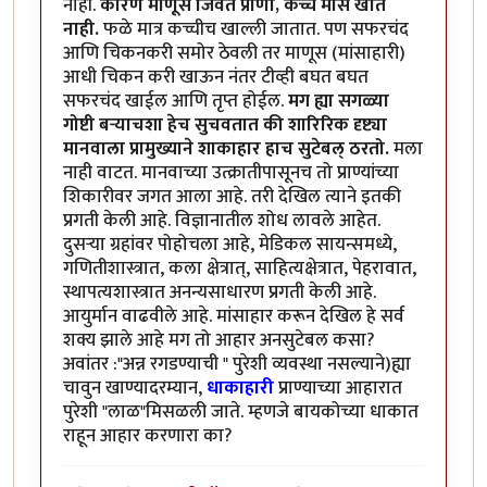
नाही.
कारण माणूस जिवंत प्राणी, कच्चे मांस खात
नाही.
फळे मात्र कच्चीच खाल्ली जातात. पण सफरचंद
आणि चिकनकरी समोर ठेवली तर माणूस (मांसाहारी)
आधी चिकन करी खाऊन नंतर टीव्ही बघत बघत
सफरचंद खाईल आणि तृप्त होईल.
मग ह्या सगळ्या
गोष्टी बर्‍याचशा हेच सुचवतात की शारिरिक दृष्ट्या
मानवाला प्रामुख्याने शाकाहार हाच सुटेबल् ठरतो.
मला
नाही वाटत. मानवाच्या उत्क्रातीपासूनच तो प्राण्यांच्या
शिकारीवर जगत आला आहे. तरी देखिल त्याने इतकी
प्रगती केली आहे. विज्ञानातील शोध लावले आहेत.
दुसर्‍या ग्रहांवर पोहोचला आहे, मेडिकल सायन्समध्ये,
गणितीशास्त्रात, कला क्षेत्रात्, साहित्यक्षेत्रात, पेहरावात,
स्थापत्यशास्त्रात अनन्यसाधारण प्रगती केली आहे.
आयुर्मान वाढवीले आहे. मांसाहार करून देखिल हे सर्व
शक्य झाले आहे मग तो आहार अनसुटेबल कसा?
अवांतर :"अन्न रगडण्याची " पुरेशी व्यवस्था नसल्याने)ह्या
चावुन खाण्यादरम्यान,
धाकाहारी
प्राण्याच्या आहारात
पुरेशी "लाळ"मिसळली जाते. म्हणजे बायकोच्या धाकात
राहून आहार करणारा का?