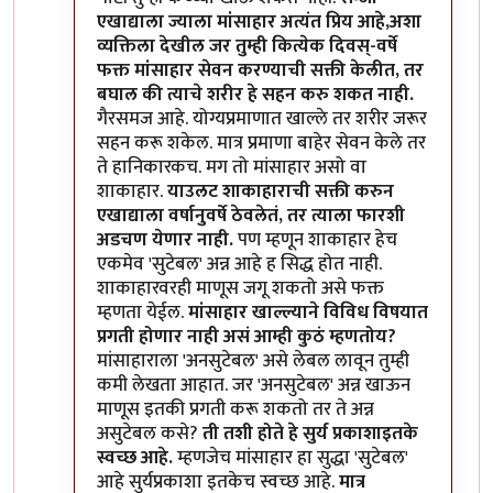
एखाद्याला ज्याला मांसाहार अत्यंत प्रिय आहे,अशा
व्यक्तिला देखील जर तुम्ही कित्येक दिवस्-वर्षे
फक्त मांसाहार सेवन करण्याची सक्ती केलीत, तर
बघाल की त्याचे शरीर हे सहन करु शकत नाही.
गैरसमज आहे. योग्यप्रमाणात खाल्ले तर शरीर जरूर
सहन करू शकेल. मात्र प्रमाणा बाहेर सेवन केले तर
ते हानिकारकच. मग तो मांसाहार असो वा
शाकाहार.
याउलट शाकाहाराची सक्ती करुन
एखाद्याला वर्षानुवर्षे ठेवलेतं, तर त्याला फारशी
अडचण येणार नाही.
पण म्हणून शाकाहार हेच
एकमेव 'सुटेबल' अन्न आहे ह सिद्ध होत नाही.
शाकाहारवरही माणूस जगू शकतो असे फक्त
म्हणता येईल.
मांसाहार खाल्ल्याने विविध विषयात
प्रगती होणार नाही असं आम्ही कुठं म्हणतोय?
मांसाहाराला 'अनसुटेबल' असे लेबल लावून तुम्ही
कमी लेखता आहात. जर 'अनसुटेबल' अन्न खाऊन
माणूस इतकी प्रगती करू शकतो तर ते अन्न
असुटेबल कसे?
ती तशी होते हे सुर्य प्रकाशाइतके
स्वच्छ आहे.
म्हणजेच मांसाहार हा सुद्धा 'सुटेबल'
आहे सुर्यप्रकाशा इतकेच स्वच्छ आहे.
मात्र