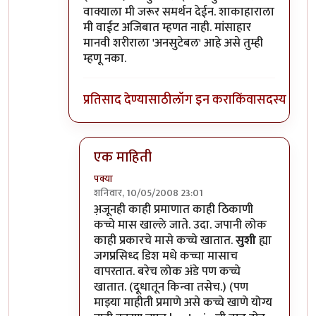
वाक्याला मी जरूर समर्थन देईन. शाकाहाराला
मी वाईट अजिबात म्हणत नाही. मांसाहार
मानवी शरीराला 'अनसुटेबल' आहे असे तुम्ही
म्हणू नका.
प्रतिसाद देण्यासाठी
लॉग इन करा
किंवा
सदस्य व्हा
एक माहिती
पक्या
शनिवार, 10/05/2008 23:01
In reply to
तेच
by
प्रभाकर पेठकर
अ़जूनही काही प्रमाणात काही ठिकाणी
कच्चे मास खाल्ले जाते. उदा. जपानी लोक
काही प्रकारचे मासे कच्चे खातात.
सुशी
ह्या
जगप्रसिध्द डिश मधे कच्चा मासाच
वापरतात. बरेच लोक अंडे पण कच्चे
खातात. (दूधातून किन्वा तसेच.) (पण
माझ्या माहीती प्रमाणे असे कच्चे खाणे योग्य