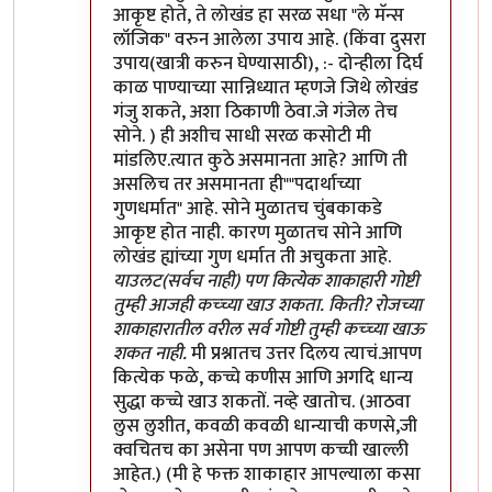
आकृष्ट होते, ते लोखंड हा सरळ सधा "ले मॅन्स
लॉजिक" वरुन आलेला उपाय आहे. (किंवा दुसरा
उपाय(खात्री करुन घेण्यासाठी), :- दोन्हीला दिर्घ
काळ पाण्याच्या सान्निध्यात म्हणजे जिथे लोखंड
गंजु शकते, अशा ठिकाणी ठेवा.जे गंजेल तेच
सोने. ) ही अशीच साधी सरळ कसोटी मी
मांडलिए.त्यात कुठे असमानता आहे? आणि ती
असलिच तर असमानता ही""पदार्थाच्या
गुणधर्मात" आहे. सोने मुळातच चुंबकाकडे
आकृष्ट होत नाही. कारण मुळातच सोने आणि
लोखंड ह्यांच्या गुण धर्मात ती अचुकता आहे.
याउलट(सर्वच नाही) पण कित्येक शाकाहारी गोष्टी
तुम्ही आजही कच्च्या खाउ शकता. किती? रोजच्या
शाकाहारातील वरील सर्व गोष्टी तुम्ही कच्च्या खाऊ
शकत नाही.
मी प्रश्नातच उत्तर दिलय त्याचं.आपण
कित्येक फळे, कच्चे कणीस आणि अगदि धान्य
सुद्धा कच्चे खाउ शकतों. नव्हे खातोच. (आठवा
लुस लुशीत, कवळी कवळी धान्याची कणसे,जी
क्वचितच का असेना पण आपण कच्ची खाल्ली
आहेत.) (मी हे फक्त शाकाहार आपल्याला कसा