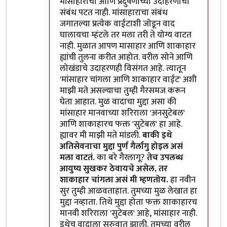
मांसाहाराचा आणि प्रदुषणाच्या उदाहरणाचा
संबंध पटत नाही. मांसाहाराचा संबंध
जगातल्या प्रत्येक वाईटाशी जोडून वाद
घालायचा म्हंटले तर मला तरी ते योग्य वाटत
नाही. मुळात आपण मासाहार आणि शाकाहार
ह्यांची तुलना करीत आहोत. वरील सोने आणि
लोखंडाचे उदाहरणही विसंगत आहे. त्यातून
'मांसाहार चांगला आणि शाकाहार वाईट' अशी
माझी मते असल्याचा तुम्ही गैरसमज करून
घेता आहात. मुळ वादाचा मुद्दा असा की
मांसाहार मानवाच्या शरिराला 'अनसुटेबल'
आणि शाकाहारच फक्त 'सुटेबल' हा आहे.
ह्यावर मी माझी मते मांडली.
बाकी इथे
अतिसेवनाचा मुद्दा पुर्ण गैर्लागु होइल असं
मला वाटतं.
का बरे गैरलागू?
तेच उपलब्ध
आयुष्य सुखकर ठेवायचे असेल, तर
शाकाहार चांगला असं मी म्हणतोय.
हा नवीन
सुर तुम्ही आळवताहात. तुमच्या मुळ लेखात हा
मुद्दा नव्हाता. तिथे मुद्दा होता फक्त शाकाहारच
मानवी शरिराला 'सुटेबल' आहे, मांसाहार नाही.
इथेच वादाला सुरुवात झाली. तुमच्या वरील