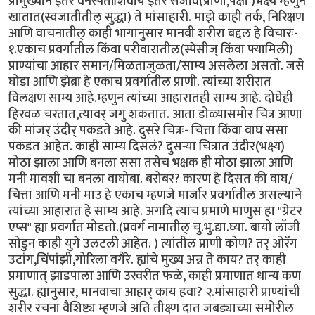
प्रामुख्याने इतर वनस्पतींशिवाय इतर सजीव(प्राणी,पक्षी )भक्ष्य म्हणुन
खातात(स्वजातीतील् सुद्धा) ते मांसाहारी. माझे काही तर्क, निरिक्षण
आणि वाचनातील् काही भागानुसार मानवी शरीरा बद्दल हे विचारः-
१.एकाच प्रवर्गातील किंवा परीवारातील(स्पेसीज् किंवा फ्यामिली)
प्राण्यांचा आहार समान/मिळताजुळता/साम्य असलेला असतो. जसे
घोडा आणि झेब्रा हे एकाच प्रवर्गातील प्राणी. त्यांच्या शरीरात
विलक्षण साम्य आहे.म्हणुन त्यांच्या आहारातही साम्य आहे. दोघेही
हिरवळ चरतात,त्यावर् जगु शकतात. आता डोळ्यासमोर चित्र आणा
की मांजर् उंदीर् पकडते आहे. दुसरे चित्रः- चित्ता किंवा वाघ ससा
पकडत आहेत. काही साम्य दिसलं? दुसर्‍या चित्रात उंदीर(भक्ष्य)
मोठा झाला आणि बनला ससा तसेच भक्षक ही मोठा झाला आणि
मनी मावशी चा बनला वाघोबा. बरोबर? कारण हे दिसत की वाघ/
चित्ता आणि मनी माउ हे एकाच म्हणजे मार्जार प्रवर्गातील असल्याने
त्यांच्या आहारात हे साम्य आहे. अगदि त्याच प्रमाणे माणुस हा "ग्रेटर
एप्स" ह्या प्रवर्गात मोडतो.(प्रवर्ग नामातील् चु.भु.द्या.घ्या. बायो लॉजी
सोडुन काही युगे उलटली आहेत. ) त्यांतील प्राणी कोण? तर् ओरँग
उटांग,चिंपांझी,गोरिला वगैरे. ह्यांचे मुख्य अन्न ते काय? तर् काही
प्रमाणात् झाडपाला आणि उरवरीत फळे, काही प्रमाणात धान्य कण
सुद्धा. ह्यानुसार, मानवाचा आहार् काय हवा? २.मांसाहारी प्राण्यांची
शरीर रचना वैशिष्ट्य म्हणजे अति तीक्ष्ण दात जबड्याच्या समोरील