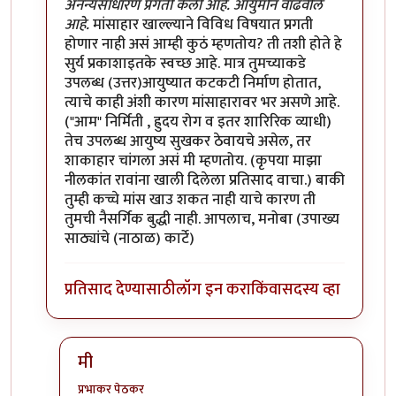
अनन्यसाधारण प्रगती केली आहे. आयुर्मान वाढवीले
आहे.
मांसाहार खाल्ल्याने विविध विषयात प्रगती
होणार नाही असं आम्ही कुठं म्हणतोय? ती तशी होते हे
सुर्य प्रकाशाइतके स्वच्छ आहे. मात्र तुमच्याकडे
उपलब्ध (उत्तर)आयुष्यात कटकटी निर्माण होतात,
त्याचे काही अंशी कारण मांसाहारावर भर असणे आहे.
("आम" निर्मिती , ह्रुदय रोग व इतर शारिरिक व्याधी)
तेच उपलब्ध आयुष्य सुखकर ठेवायचे असेल, तर
शाकाहार चांगला असं मी म्हणतोय. (कृपया माझा
नीलकांत रावांना खाली दिलेला प्रतिसाद वाचा.) बाकी
तुम्ही कच्चे मांस खाउ शकत नाही याचे कारण ती
तुमची नैसर्गिक बुद्धी नाही. आपलाच, मनोबा (उपाख्य
साठ्यांचे (नाठाळ) कार्टे)
प्रतिसाद देण्यासाठी
लॉग इन करा
किंवा
सदस्य व्हा
मी
प्रभाकर पेठकर