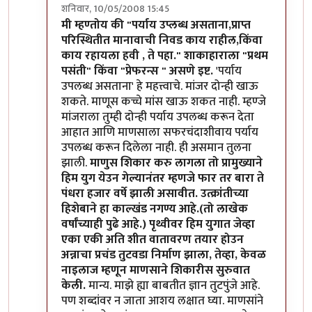
शनिवार, 10/05/2008 15:45
In reply to
छट्...
by
मन
मी म्हण्तोय की "पर्याय उप्लब्ध असताना,प्राप्त
परिस्थितीत मानावाची निवड काय राहील,किंवा
काय रहायला हवी , ते पहा." शाकाहाराला "प्रथम
पसंती" किंवा "प्रेफरन्स " असणे इष्ट.
'पर्याय
उपलब्ध असताना' हे महत्त्वाचे. मांजर दोन्ही खाऊ
शकते. माणूस कच्चे मांस खाऊ शकत नाही. म्हण्जे
मांजराला तुम्ही दोन्ही पर्याय उपलब्ध करून देता
आहात आणि माणसाला सफरचंदाशीवाय पर्याय
उपलब्ध करून दिलेला नाही. ही असमान तुलना
झाली.
माणुस शिकार करु लागला तो प्रामुख्याने
हिम युग येउन गेल्यानंतर म्हणजे फार तर बारा ते
पंधरा हजार वर्षे झाली असावीत. उत्क्रांतीच्या
हिशेबाने हा काल्खंड नगण्य आहे.(तो लाखेक
वर्षांच्याही पुढे आहे.) पृथ्वीवर हिम युगात जेव्हा
एका एकी अति शीत वातावरण तयार होउन
अन्नाचा प्रचंड तुटवडा निर्माण झाला, तेव्हा, केवळ
नाइलाज म्हणून माणसाने शिकारीस सुरुवात
केली.
मान्य. माझे ह्या बाबतीत ज्ञान तुटपुंजे आहे.
पण शब्दांवर न जाता आशय लक्षात घ्या. माणसांने