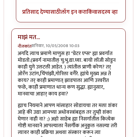
प्रतिसाद देण्यासाठी
लॉग इन करा
किंवा
सदस्य व्हा
माझं मत...
शनिवार, 10/05/2008 10:03
नीलकांत
अगदि त्याच प्रमाणे माणुस हा "ग्रेटर एप्स" ह्या प्रवर्गात
मोडतो.(प्रवर्ग नामातील् चु.भु.द्या.घ्या. बायो लॉजी सोडुन
काही युगे उलटली आहेत. ) त्यांतील प्राणी कोण? तर्
ओरँग उटांग,चिंपांझी,गोरिला वगैरे. ह्यांचे मुख्य अन्न ते
काय? तर् काही प्रमाणात् झाडपाला आणि उरवरीत
फळे, काही प्रमाणात धान्य कण सुद्धा. ह्यानुसार,
मानवाचा आहार् काय हवा?
ह्याच नियमाने आपण मांसाहार सोडायचा तर मला शंका
आहे की उद्या आमच्या अधोवस्त्रांबद्दल तर तुम्ही शंका
घेणार नाही ना? ;) अहो साहेब ह्या निसर्गातील कित्येक
गोष्टी मानवाने आपल्याला नैसर्गीक अनुकुल नसल्या तरी
त्यावर काही प्रक्रिया अथवा संस्कार करून त्या