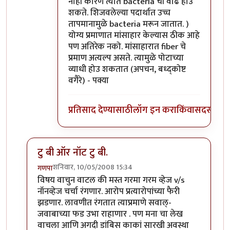
नाही कारण त्यात bacteria ची वाढ होउ
शकते. शिजवलेल्या पदार्थात उच्च
तापमानामुळे bacteria मरून जातात. )
योग्य प्रमाणात मांसाहार केल्यास ठीक आहे
पण अतिरेक नको. मांसाहारात fiber चे
प्रमाण अत्यल्प असते. त्यामुळे पोटाच्या
व्याधी होउ शकतात (अपचन, बध्द्कोष्ट
वगैरे) - पक्या
प्रतिसाद देण्यासाठी
लॉग इन करा
किंवा
सदस्य व्हा
टु बी ऑर नॉट टु बी.
शनिवार, 10/05/2008 15:34
गणपा
In reply to
शाकाहार-मांसाहार....
by
प्रभाकर पेठकर
विषय वाचुन वाटल की मस्त गरमा गरम व्हेज v/s
नॉनव्हेज चर्चा रंगणार. आरोप प्रत्यारोपांच्या फैरी
झडणार. लावणीत रंगतात त्याप्रमाणे सवाल्-
जवाबाच्या फड उभा राहाणार . पण मना चा लेख
वाचला आणि अगदी डांबिस काकां सारखी अवस्था