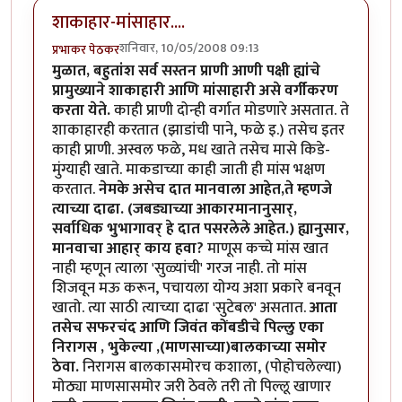
शाकाहार-मांसाहार....
शनिवार, 10/05/2008 09:13
प्रभाकर पेठकर
मुळात, बहुतांश सर्व सस्तन प्राणी आणी पक्षी ह्यांचे
प्रामुख्याने शाकाहारी आणि मांसाहारी असे वर्गीकरण
करता येते.
काही प्राणी दोन्ही वर्गात मोडणारे असतात. ते
शाकाहारही करतात (झाडांची पाने, फळे इ.) तसेच इतर
काही प्राणी. अस्वल फळे, मध खाते तसेच मासे किडे-
मुंग्याही खाते. माकडाच्या काही जाती ही मांस भक्षण
करतात.
नेमके असेच दात मानवाला आहेत,ते म्हणजे
त्याच्या दाढा. (जबड्याच्या आकारमानानुसार्,
सर्वाधिक भुभागावर् हे दात पसरलेले आहेत.) ह्यानुसार,
मानवाचा आहार् काय हवा?
माणूस कच्चे मांस खात
नाही म्हणून त्याला 'सुळ्यांची' गरज नाही. तो मांस
शिजवून मऊ करून, पचायला योग्य अशा प्रकारे बनवून
खातो. त्या साठी त्याच्या दाढा 'सुटेबल' असतात.
आता
तसेच सफरचंद आणि जिवंत कोंबडीचे पिल्लु एका
निरागस , भुकेल्या ,(माणसाच्या)बालकाच्या समोर
ठेवा.
निरागस बालकासमोरच कशाला, (पोहोचलेल्या)
मोठ्या माणसासमोर जरी ठेवले तरी तो पिल्लू खाणार