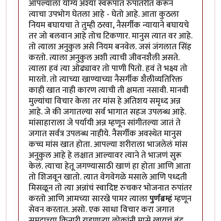
आपल्याला योग्य अश्या स्वरूपात रुपांतरीत करून
त्याचा उपभोग घेतला आहे - घेतो आहे. आता कुठला
नियम बघायचा ते तुम्ही ठरवा, नैसर्गीक न्यायाने बघायचे
तर जो बलवान आहे तोच टिकणार. मानुस त्यात वर आहे.
तो त्याला अनुकुल असे नियम बनवेल. जसं जंगलात सिंह
करतो. त्याला अनुकुल अशी त्याची जीवनशैली असते.
त्याला हवं त्या ओढ्यावर तो पाणी पितो. हवं ते भक्ष्य तो
मारतो. तो त्याच्या खाण्याच्या नैसर्गीक शैलीव्यतिरिक्त
काही खात नाही कारण त्याची ती क्षमता नसावी. मानवी
मुल्यांचा विचार केला तर मांस हे अतिशय समृध्द अन्न
आहे. जे की जगातल्या सर्व भागात सहज उपलब्ध आहे.
मांसाहाराला जे पर्यायी अन्न म्हणून सांगीतल्या जातं ते
जगात सर्वत्र उपलब्ध नाहीये. नैसर्गीक अवस्थेत मानुस
कच्च मांस खात होता. आपल्या शरीराला भाजलेलं मांस
अनुकुल आहे हे लक्षात आल्यावर त्याने ते भाजणं सुरू
केलं. त्याचा हेतू जगण्यासाठी खाणं हा होता आणि आता
तो शिजवून खातो. त्यात वेगवेगळे मसाले आणि पध्दती
मिसळून तो त्या अन्नांचं स्वादिष्ट रुचकर भोजनात रुपांतर
करतो आणि आमच्या सारखे पामर त्याला
पुर्णब्रम्हं
म्हणून
सेवन करतात. असो. एक साधा विचार करा जगात
समुद्राच्या किनारी राहणार्‍या लोकांनी मासे खायचं बंद