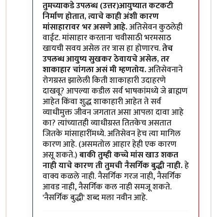
तुमच्याकडे उपलब्ध (उत्तर)आयुष्यात कटकटी
निर्माण होतात, त्याचे काही अंशी कारण
मांसाहारावर भर असणे आहे.
अतिसेवन कुठलेही
वाईट. मांसाहार करताना चवीसाठी भरमसाठ
खायची सवय असेल तर त्रास हा होणारच.
तेच
उपलब्ध आयुष्य सुखकर ठेवायचे असेल, तर
शाकाहार चांगला असं मी म्हणतोय.
अतिसेवनाने
रोगग्रस्त झालेली किती शाकाहारी उदाहरणे
दाखवू? आपल्या कडील सर्व भाषकांमध्ये जे ब्राह्मण
आहेत किंवा शुद्ध शाकाहारी आहेत ते सर्व
व्याधीमुक्त जीवन जगतात असा आपला दावा आहे
का? त्यांच्यातही व्याधीग्रस्त तितकेच असतात
जितके मांसाहारींमध्ये. अतिसेवन हेच त्या मागिल
कारण आहे. (असमतोल आहार हेही एक कारण
असू शकते.)
बाकी तुम्ही कच्चे मांस खाउ शकत
नाही याचे कारण ती तुमची नैसर्गिक बुद्धी नाही.
हे
वाक्य कळले नाही. नैसर्गिक गरज नाही, नैसर्गिक
आवड नाही, नैसर्गिक कल नाही समजू शकते.
'नैसर्गिक बुद्धी' शब्द मला नवीन आहे.