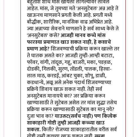
बहुतांश शोध मांस खायला लागल्यावर लावले
आहेत. मांस, जे तुमच्या मते 'अनसुटेबल' अन्न आहे ते
खाऊनच माणसाने प्रगती केली आहे. प्रगती मध्ये
बौद्धीक, शारीरिक, मानसिक वाढ अभिप्रेत आहे.
ज्या अन्नाच्या सेवनाने माणसाने हे सर्व साध्य केले ते
'अनसुटेबल' कसे?
आजही मानव कच्चे मांस
फारश्या प्रमाणात खाउ शकत नाही, हे कशाचे
प्रमाण आहे?
शिजवण्याची प्रक्रिया करून खाल्ले तर
ते घातक असते का? आजही तुम्ही-आम्ही बटाटा,
फॉवर, वांगी, तांदूळ, गहू, बाजरी, मका, पडव़ळ,
दोडकी, गिलकी, सुरण, तोंडली, पालक, हिरवा-
लाल माठ, करडई, आंबट चुका, शोपू, डाळी,
कडधान्ये, अळू असे अनेक पदार्थ शिजवण्याच्या
प्रक्रिये शिवाय खाऊ शकत नाही. तेही सर्व
अनसुटेबल मानायचे का? जर प्रक्रिया करून
खाण्यासाठी ते सुटेबल असेल तर मांस सुद्धा तसेच
प्रक्रिया करून खाण्यासाठी सुटेबल का मानू नये?
दुजा भाव का?
याउलट(सर्वच नाही) पण कित्येक
शाकाहारी गोष्टी तुम्ही आजही कच्च्या खाउ
शकता.
किती? रोजच्या शाकाहारातील वरील सर्व
गोष्टी तुम्ही कच्च्या खाऊ शकत नाही.
सम्जा