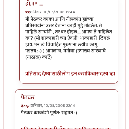
हो,पण....
शनिवार, 10/05/2008 15:44
मन
In reply to
टु बी ऑर नॉट टु बी.
by
गणपा
मी पेठकर काका आणि नीलकांत ह्यांच्या
प्रतिसादांना उत्तर देताना काही मुद्दे मांडलेत. ते
पाहिले सार्‍यांनी , तर बर होइल.... आपण ते पाहिलेत
का? (मी शाकाहारी च्या ऐवजी 'धाकाहारी' लिवलं
हाय. पन त्ये विवाहित पुरुषांना लयीच लागु
पडतय.:-) ) आपलाच, मनोबा (उपाख्य साठ्यांचे
(नाठाळ) कार्टे)
प्रतिसाद देण्यासाठी
लॉग इन करा
किंवा
सदस्य व्हा
पेठकर
शनिवार, 10/05/2008 22:14
देवदत्त
In reply to
शाकाहार-मांसाहार....
by
प्रभाकर पेठकर
पेठकर काकांशी पूर्णत: सहमत :)