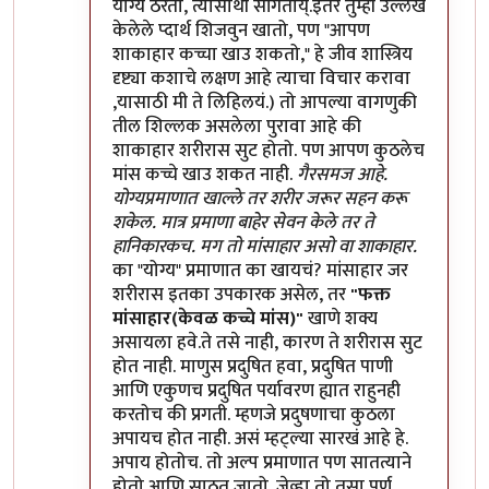
योग्य ठरतो, त्यासाथी सांगतोय्.इतर तुम्ही उल्लेख
केलेले प्दार्थ शिजवुन खातो, पण "आपण
शाकाहार कच्चा खाउ शकतो," हे जीव शास्त्रिय
दृष्ट्या कशाचे लक्षण आहे त्याचा विचार करावा
,यासाठी मी ते लिहिलयं.) तो आपल्या वागणुकी
तील शिल्लक असलेला पुरावा आहे की
शाकाहार शरीरास सुट होतो. पण आपण कुठलेच
मांस कच्चे खाउ शकत नाही.
गैरसमज आहे.
योग्यप्रमाणात खाल्ले तर शरीर जरूर सहन करू
शकेल. मात्र प्रमाणा बाहेर सेवन केले तर ते
हानिकारकच. मग तो मांसाहार असो वा शाकाहार.
का "योग्य" प्रमाणात का खायचं? मांसाहार जर
शरीरास इतका उपकारक असेल, तर
"फक्त
मांसाहार(केवळ कच्चे मांस)"
खाणे शक्य
असायला हवे.ते तसे नाही, कारण ते शरीरास सुट
होत नाही. माणुस प्रदुषित हवा, प्रदुषित पाणी
आणि एकुणच प्रदुषित पर्यावरण ह्यात राहुनही
करतोच की प्रगती. म्हणजे प्रदुषणाचा कुठला
अपायच होत नाही. असं म्हट्ल्या सारखं आहे हे.
अपाय होतोच. तो अल्प प्रमाणात पण सातत्याने
होतो आणि साठत जातो. जेव्हा तो तसा पुर्ण