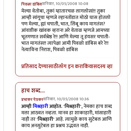
शनिवार, 10/05/2008 10:08
पिवळा डांबिस
In reply to
मस्त लिहिलेत प्रभाकर काका .
by
वेताळ
मेल्या वेतोबा, तुकां म्हातारचळ लागलोसां!! तुका
आम्ही सांगूचा म्हणजे ल्हानतोंडात मोठो घास होतलो
पण मेल्या, ह्यां चपाती, भात, लिंबू काय मागतंस?
आंवशीक खांवक व्हरान! अरे वेताळ म्हणजे आमच्या
भूतगणात सर्वश्रेष्ठ रे!! आणि मेल्या तू हंयसर चपाती-
भात मागतंस!! त्यापेक्षा आमी पिवळो डांबिस बरे रे!!
नेत्याविना निराश, पिवळो डांबिस
प्रतिसाद देण्यासाठी
लॉग इन करा
किंवा
सदस्य व्हा
हाच शब्द....
शनिवार, 10/05/2008 10:36
प्रभाकर पेठकर
In reply to
मस्त लिहिलेत प्रभाकर काका .
by
वेताळ
आम्ही
मिश्रहारी
आहोत.
'मिश्रहारी'
, नेमका हाच शब्द
मला आठवत नव्हता. मानव हा शाकाहारी, मांसाहारी
नाही तर
'मिश्रहारी'
आहे. त्यामुळे काय सुटेबल आणि
काय अनसुटेबल हा प्रश्नच उद्भवत नाही.