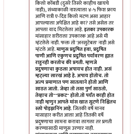
किलो कोंबडी (दुसरे तिसरे काहीच खायचे
नाही), संध्याकाळी नाश्त्याला ४-५ फिश फ्राय
आणि रात्री ए-दिड किलो मटण असा आहार
आपल्याला अपेक्षित आहे का? तसे असेल तर
आपला वाद मिटलेला आहे.
इतका उपकारक
मांसाहार शरीराला उपकारक आहे असे मी
म्हंटलेले नाही. फक्त तो 'अनसुटेबल' नाही असे
म्हंटले आहे.
माणुस प्रदुषित हवा, प्रदुषित
पाणी आणि एकुणच प्रदुषित पर्यावरण ह्यात
राहुनही करतोच की प्रगती. म्हणजे
प्रदुषणाचा कुठला अपायच होत नाही. असं
म्हट्ल्या सारखं आहे हे. अपाय होतोच. तो
अल्प प्रमाणात पण सातत्याने होतो आणि
साठत जातो. जेव्हा तो तसा पुर्ण साठतो,
तेव्हाच तो""प्रकट" होतो.तो पर्यंत काही होत
नाही म्हणुन आपले मांस खात सुटणे निश्चितच
स्लो पोइझनिंग आहे
. जितकी वर्षे मानव
मासाहार करीत आला आहे तितकी वर्षे
प्रदुषणाचा सामना करावा लागला तर प्रगती
करण्यासाठी माणूस उरणार नाही.