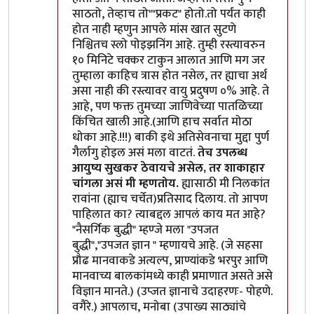
साठतो, तेव्हाच तो""प्रकट" होतो.तो पर्यंत काही
होत नाही म्हणुन आपले मांस खात सुटणे
निश्चितच स्लो पोइझनिंग आहे. तुम्ही रस्त्यावरुन
१० मिनिटे चक्कर टाकुन आलात आणि मग जर
तुम्हाला काहिच त्रास होत नसेल, तर ह्याचा अर्थ
असा नाही की रस्त्यावर वायु प्रदुषण ०% आहे. ते
आहे, पण फक्त तुमच्या जाणिवेच्या पातळिच्या
किंचित खाली आहे.(आणि हाच सर्वात मोठा
धोका आहे.!!!) बाकी इथे अतिसेवनाचा मुद्दा पुर्ण
गैर्लागु होइल असं मला वाटतं.
तेच उपलब्ध
आयुष्य सुखकर ठेवायचे असेल, तर शाकाहार
चांगला असं मी म्हणतोय.
ह्यासाठी मी निलकांत
रावांना (ह्याच चर्चेत)प्रतिसाद दिलाय. तो आपण
पाहिलात का? त्याबद्दल आपलं काय मत आहे?
"नैसर्गिक बुद्धी" म्हण्जे मला "उपजत
बुद्धी","उपजत ज्ञान " म्हणायचे आहे. (जे सहसा
प्रौढ मानवाकडे अत्यल्प, प्राण्यांकडे भरपुर आणि
मानवाच्य बालकांमध्ये काही प्रमाणात असते असे
विज्ञान मानते.) (उप्जत ज्ञानाचे उदाहरणः- पोहणे.
वगैरे.) आपलाच, मनोबा (उपाख्य साठ्यांचे