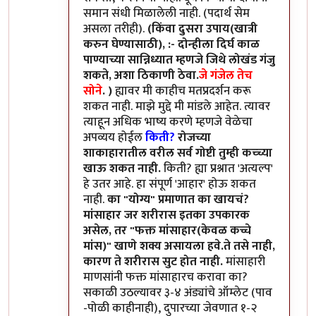
समान संधी मिळालेली नाही. (पदार्थ सेम
असला तरीही).
(किंवा दुसरा उपाय(खात्री
करुन घेण्यासाठी), :- दोन्हीला दिर्घ काळ
पाण्याच्या सान्निध्यात म्हणजे जिथे लोखंड गंजु
शकते, अशा ठिकाणी ठेवा.
जे गंजेल तेच
सोने
. )
ह्यावर मी काहीच मतप्रदर्शन करू
शकत नाही. माझे मुद्दे मी मांडले आहेत. त्यावर
त्याहून अधिक भाष्य करणे म्हणजे वेळेचा
अपव्यय होईल
किती?
रोजच्या
शाकाहारातील वरील सर्व गोष्टी तुम्ही कच्च्या
खाऊ शकत नाही.
किती? ह्या प्रश्नात 'अत्यल्प'
हे उतर आहे. हा संपूर्ण 'आहार' होऊ शकत
नाही.
का "योग्य" प्रमाणात का खायचं?
मांसाहार जर शरीरास इतका उपकारक
असेल, तर "फक्त मांसाहार(केवळ कच्चे
मांस)" खाणे शक्य असायला हवे.ते तसे नाही,
कारण ते शरीरास सुट होत नाही.
मांसाहारी
माणसांनी फक्त मांसाहारच करावा का?
सकाळी उठल्यावर ३-४ अंड्यांचे ऑम्लेट (पाव
-पोळी काहीनाही), दुपारच्या जेवणात १-२