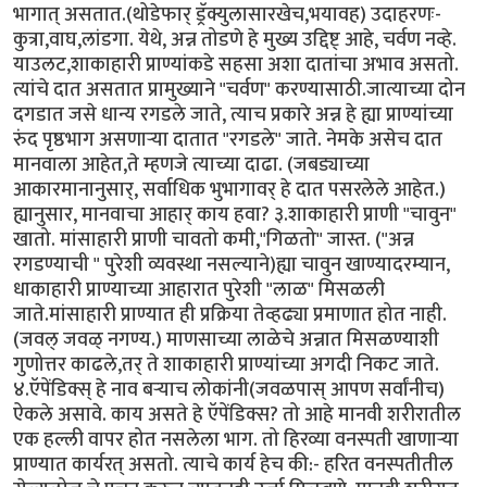
भागात् असतात.(थोडेफार् ड्रॅक्युलासारखेच,भयावह) उदाहरणः-
कुत्रा,वाघ,लांडगा. येथे, अन्न तोडणे हे मुख्य उद्दिष्ट् आहे, चर्वण नव्हे.
याउलट,शाकाहारी प्राण्यांकडे सहसा अशा दातांचा अभाव असतो.
त्यांचे दात असतात प्रामुख्याने "चर्वण" करण्यासाठी.जात्याच्या दोन
दगडात जसे धान्य रगडले जाते, त्याच प्रकारे अन्न हे ह्या प्राण्यांच्या
रुंद पृष्ठभाग असणार्‍या दातात "रगडले" जाते. नेमके असेच दात
मानवाला आहेत,ते म्हणजे त्याच्या दाढा. (जबड्याच्या
आकारमानानुसार्, सर्वाधिक भुभागावर् हे दात पसरलेले आहेत.)
ह्यानुसार, मानवाचा आहार् काय हवा? ३.शाकाहारी प्राणी "चावुन"
खातो. मांसाहारी प्राणी चावतो कमी,"गिळतो" जास्त. ("अन्न
रगडण्याची " पुरेशी व्यवस्था नसल्याने)ह्या चावुन खाण्यादरम्यान,
धाकाहारी प्राण्याच्या आहारात पुरेशी "लाळ" मिसळली
जाते.मांसाहारी प्राण्यात ही प्रक्रिया तेव्हढ्या प्रमाणात होत नाही.
(जवल् जवळ् नगण्य.) माणसाच्या लाळेचे अन्नात मिसळण्याशी
गुणोत्तर काढले,तर् ते शाकाहारी प्राण्यांच्या अगदी निकट जाते.
४.ऍपेंडिक्स् हे नाव बर्‍याच लोकांनी(जवळपास् आपण सर्वांनीच)
ऐकले असावे. काय असते हे ऍपेंडिक्स? तो आहे मानवी शरीरातील
एक हल्ली वापर होत नसलेला भाग. तो हिरव्या वनस्पती खाणार्‍या
प्राण्यात कार्यरत् असतो. त्याचे कार्य हेच की:- हरित वनस्पतीतील