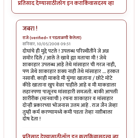
प्रतिसाद देण्यासाठी
लॉग इन करा
किंवा
सदस्य व्हा
जबरा !
राजे (verified= न पडताळणी केलेला)
शनिवार, 10/05/2008 09:51
In reply to
शाकाहार-मांसाहार....
by
प्रभाकर पेठकर
दोघांचे ही मुद्दे पटले ! उपलब्ध परिस्थीतीने जे अन्न
समोर दिले / आले ते खावे ह्या मताचा मी ! जेथे
शाकाहार उपलब्ध आहे तेथे मांसाहार ची गरज नाही,
पण जेथे शाकाहार शक्य नाही तेथे मांसाहार .... हरकत
नसावी. काही माकडे मी मुंग्या खाताना / छोटे मोटे
कीडे खाताना खुप वेळा पाहीले आहे व मी माकडाला
लहानपणा पासूनच मांसाहारी समजतो. बाकी आपली
शारीरीक (मानवाची ) रचना शाकाहार व मांसाहार
दोन्ही प्रकारच्या भोजनास उत्तम आहे . राज जैन जेव्हा
तुम्ही कर्म करण्यामध्ये कमी पडता तेव्हा नशीबाला
दोष देता !
प्रतिसाद देण्यासाठी
लॉग इन करा
किंवा
सदस्य व्हा