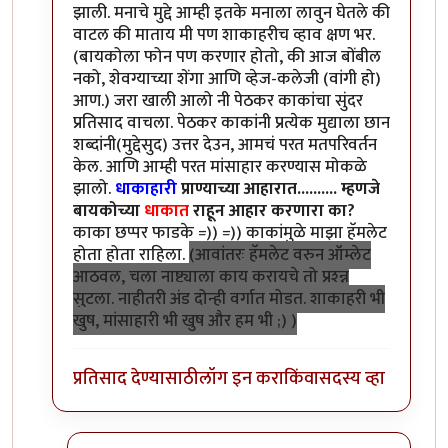
झाली. मनाचे मुद्दे आम्ही इतके मनाला लावुन घेतले की
वाटल की माताय मी पण शाकाहरीच व्हाव क्षण भर.
(बायकोला फोन पण करणार होतो, की आज बोंबील
नको, शेवग्याच्या शेंगा आणि व्हेज-कलेजी (वांगी हो)
आण.) जरा खाली आलो नी पेठकर काकांचा सुंदर
प्रतिसाद वाचला. पेठकर काकांनी प्रत्येक मुद्याला छान
शब्दांनी(मुद्देसुद) उत्तर देउन, आमचं परत मतपरिवर्तन
केल. आणि आम्ही परत मांसाहार करण्यास मोकळे
झालो.
धाकाहारी
प्राण्याच्या आहारात.......... म्हणजे
बायकोच्या
धाकात
राहून आहार करणारा का?
काका छप्पर फाडके =)) =)) काकांमुळे माझा हॅमलेट
होता होता राहिला.
(आवांतरः हॅमलेट वरुन ऑम्लेट
आठवल, चला नाष्ट्याला काय करायचे तो प्रश्न्न
सुटला. नाहीतरी अंड दोन्ही वर्गात मोडत. शाकाहरी भी
खुष, मांसाहारी भी खुष और हम भी ;) )
प्रतिसाद देण्यासाठी
लॉग इन करा
किंवा
सदस्य व्हा