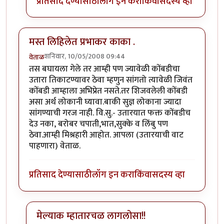
प्रतिसाद देण्यासाठी
लॉग इन करा
किंवा
सदस्य व्हा
मस्त लिहिलेत प्रभाकर काका .
शनिवार, 10/05/2008 09:44
वेताळ
तस बघायला गेले तर आम्ही पण ज्यावेळी कोंबडीचा
उतारा तिकाटण्यावर ठेवा म्हणुन सांगतो त्यावेळी जिवंत
कोंबडी आम्हाला अभिप्रेत नसते.तर शिजवलेली कोंबडी
असा अर्थ लोकानी घ्यावा.बाकी सुज्ञ लोकाना ज्यादा
सांगण्याची गरज नाही. वि.सु.- उतारयात फक्त कोंबडीच
देउ नका, बरोबर चपाती,भात,सुक्के व लिंबु पण
ठेवा.आम्ही मिश्रहारी आहोत. आपला (उतारयाची वाट
पाहणारा) वेताळ.
प्रतिसाद देण्यासाठी
लॉग इन करा
किंवा
सदस्य व्हा
मेल्याक म्हातारचळ लागलोसा!!