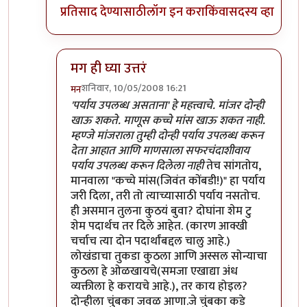
प्रतिसाद देण्यासाठी
लॉग इन करा
किंवा
सदस्य व्हा
मग ही घ्या उत्तरं
शनिवार, 10/05/2008 16:21
मन
In reply to
मी
by
प्रभाकर पेठकर
'पर्याय उपलब्ध असताना' हे महत्त्वाचे. मांजर दोन्ही
खाऊ शकते. माणूस कच्चे मांस खाऊ शकत नाही.
म्हण्जे मांजराला तुम्ही दोन्ही पर्याय उपलब्ध करून
देता आहात आणि माणसाला सफरचंदाशीवाय
पर्याय उपलब्ध करून दिलेला नाही
तेच सांगतोय,
मानवाला "कच्चे मांस(जिवंत कोंबडी!)" हा पर्याय
जरी दिला, तरी तो त्याच्यासाठी पर्याय नसतोच.
ही असमान तुलना कुठयं बुवा? दोघांना शेम टु
शेम पदार्थच तर दिले आहेत. (कारण आक्खी
चर्चाच त्या दोन पदार्थांबद्दल चालु आहे.)
लोखंडाचा तुकडा कुठला आणि अस्सल सोन्याचा
कुठला हे ओळखायचे(समजा एखाद्या अंध
व्यक्तीला हे करायचे आहे.), तर काय होइल?
दोन्हीला चुंबका जवळ आणा.जे चुंबका कडे