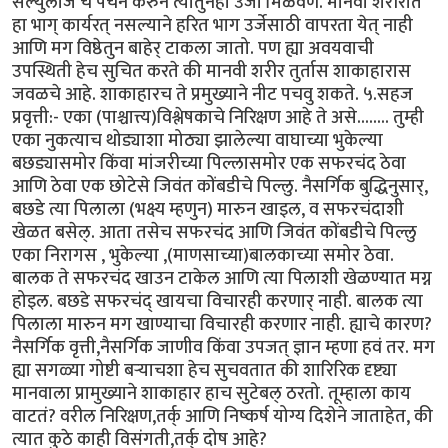
सेल्युलोज चे पचन करुन त्यातुनही उर्जा मिळवणे. मानवी शरीरात
हा भाग् कार्यरत् नसल्याने हरित भाग उर्जेसाठी वापरता येत् नाही
आणि मग विष्ठेतुन बाहेर् टाकला जातो. पण ह्या अवयवाची
उपस्थिती हेच सुचित करते की मानवी शरीर तुर्तास शाकाहारास
जवळचे आहे. शाकाहारच ते प्रमुख्याने नीट पचवु शकते. ५.सहज
प्रवृत्ती:- एका (पाश्चात्त्य)विश्लेषकाचे निरिक्षण आहे ते असे........ तुम्ही
एका नुकत्याच थोड्याशा मोठ्या झालेल्या वाघाच्या भुकेल्या
बछड्यासमोर किंवा मांजरीच्या पिल्लासमोर एक सफरचंद ठेवा
आणि ठेवा एक छोटेसे जिवंत कोंबडीचे पिल्लु. नैसर्गिक बुद्धिनुसार्,
बछडे त्या पिलाला (भक्ष्य म्हणुन) मारुन खाइल, व सफरचंदाशी
खेळत बसेल्. आता तसेच सफरचंद आणि जिवंत कोंबडीचे पिल्लु
एका निरागस , भुकेल्या ,(माणसाच्या)बालकाच्या समोर ठेवा.
बालक ते सफरचंद खाउन टाकेल आणि त्या पिलाशी खेळण्यात मग्न
होइल. बछडे सफरचंद् खायचा विचारही करणार् नाही. बालक त्या
पिलाला मारुन मग खाण्याचा विचारही करणार नाही. ह्याचे कारण?
नैसर्गिक वृत्ती,नैसर्गिक जाणीव किंवा उपजत् ज्ञान म्हणा हवं तर. मग
ह्या सगळ्या गोष्टी बर्‍याचशा हेच सुचवतात की शारिरिक दृष्ट्या
मानवाला प्रामुख्याने शाकाहार हाच सुटेबल् ठरतो. तूम्हाला काय
वाटतं? वरील निरिक्षण,तर्क् आणि निष्कर्ष योग्य दिशेने जाताहेत, की
त्यात कुठे काही विसंगती,तर्क् दोष आहे?