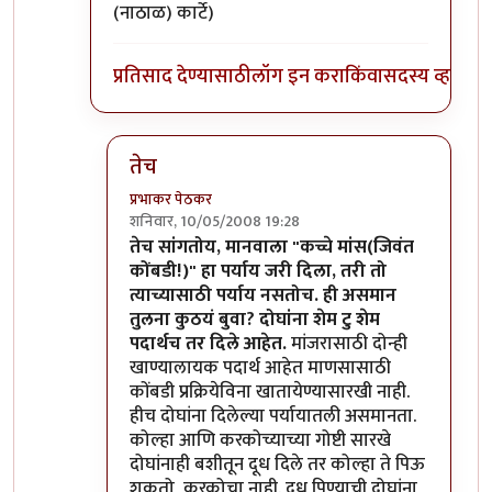
(नाठाळ) कार्टे)
प्रतिसाद देण्यासाठी
लॉग इन करा
किंवा
सदस्य व्हा
तेच
प्रभाकर पेठकर
शनिवार, 10/05/2008 19:28
In reply to
मग ही घ्या उत्तरं
by
मन
तेच सांगतोय, मानवाला "कच्चे मांस(जिवंत
कोंबडी!)" हा पर्याय जरी दिला, तरी तो
त्याच्यासाठी पर्याय नसतोच. ही असमान
तुलना कुठयं बुवा? दोघांना शेम टु शेम
पदार्थच तर दिले आहेत.
मांजरासाठी दोन्ही
खाण्यालायक पदार्थ आहेत माणसासाठी
कोंबडी प्रक्रियेविना खातायेण्यासारखी नाही.
हीच दोघांना दिलेल्या पर्यायातली असमानता.
कोल्हा आणि करकोच्याच्या गोष्टी सारखे
दोघांनाही बशीतून दूध दिले तर कोल्हा ते पिऊ
शकतो, करकोचा नाही. दूध पिण्याची दोघांना