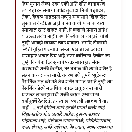
हिम युगात जेव्हा एका एकी अति शीत वातावरण
तयार होउन अन्नाचा प्रचंड तुटवडा निर्माण झाला,
तेव्हा, केवळ नाइलाज म्हणून माणसाने शिकारीस
सुरुवात केली. आजही मानव कच्चे मांस फारश्या
प्रमाणात खाउ शकत नाही, हे कशाचे प्रमाण आहे?
याउलट(सर्वच नाही) पण कित्येक शाकाहारी गोष्टी
तुम्ही आजही कच्च्या खाउ शकता. अगदि टोकाची
स्थिती गृहित धरुयात. सम्जा एखाद्याला ज्याला
मांसाहार अत्यंत प्रिय आहे,अशा व्यक्तिला देखील जर
तुम्ही कित्येक दिवस्-वर्षे
फक्त
मांसाहार सेवन
करण्याची सक्ती केलीत, तर बघाल की त्याचे शरीर हे
सहन करु शकत नाही. कारण इथे तुमचे 'सुटेबल'
नैसर्गिक अन्न कोणते तेच शरीर मागत असते.तुम्ही त्या
नैसर्गिक प्रेरणेस अधिक काळ दाबु शकत नाही.
याउलट शाकाहाराची सक्ती करुन एखाद्याला
वर्षानुवर्षे ठेवलेतं, तर त्याला फारशी अडचण येणार
नाही.
....तरी देखिल त्याने इतकी प्रगती केली आहे.
विज्ञानातील शोध लावले आहेत. दुसर्‍या ग्रहांवर
पोहोचला आहे, मेडिकल सायन्समध्ये, गणितीशास्त्रात,
कला क्षेत्रात्, साहित्यक्षेत्रात, पेहरावात, स्थापत्यशास्त्रात