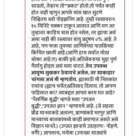
साठतो, तेव्हाच तो""प्रकट" होतो.तो पर्यंत काही
होत नाही म्हणुन आपले मांस खात सुटणे
निश्चितच स्लो पोइझनिंग आहे. तुम्ही रस्त्यावरुन
१० मिनिटे चक्कर टाकुन आलात आणि मग जर
तुम्हाला काहिच त्रास होत नसेल, तर ह्याचा अर्थ
असा नाही की रस्त्यावर वायु प्रदुषण ०% आहे. ते
आहे, पण फक्त तुमच्या जाणिवेच्या पातळिच्या
किंचित खाली आहे.(आणि हाच सर्वात मोठा
धोका आहे.!!!) बाकी इथे अतिसेवनाचा मुद्दा पुर्ण
गैर्लागु होइल असं मला वाटतं.
तेच उपलब्ध
आयुष्य सुखकर ठेवायचे असेल, तर शाकाहार
चांगला असं मी म्हणतोय.
ह्यासाठी मी निलकांत
रावांना (ह्याच चर्चेत)प्रतिसाद दिलाय. तो आपण
पाहिलात का? त्याबद्दल आपलं काय मत आहे?
"नैसर्गिक बुद्धी" म्हण्जे मला "उपजत
बुद्धी","उपजत ज्ञान " म्हणायचे आहे. (जे सहसा
प्रौढ मानवाकडे अत्यल्प, प्राण्यांकडे भरपुर आणि
मानवाच्य बालकांमध्ये काही प्रमाणात असते असे
विज्ञान मानते.) (उप्जत ज्ञानाचे उदाहरणः- पोहणे.
वगैरे.) आपलाच, मनोबा (उपाख्य साठ्यांचे