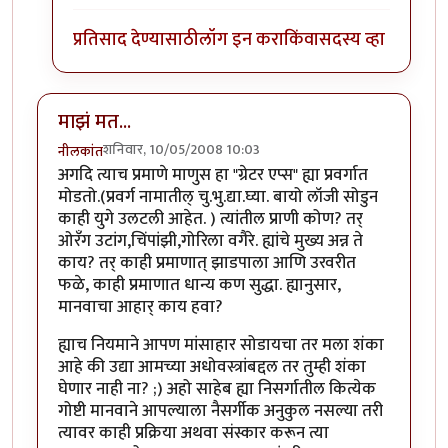
प्रतिसाद देण्यासाठी
लॉग इन करा
किंवा
सदस्य व्हा
माझं मत...
शनिवार, 10/05/2008 10:03
नीलकांत
अगदि त्याच प्रमाणे माणुस हा "ग्रेटर एप्स" ह्या प्रवर्गात
मोडतो.(प्रवर्ग नामातील् चु.भु.द्या.घ्या. बायो लॉजी सोडुन
काही युगे उलटली आहेत. ) त्यांतील प्राणी कोण? तर्
ओरँग उटांग,चिंपांझी,गोरिला वगैरे. ह्यांचे मुख्य अन्न ते
काय? तर् काही प्रमाणात् झाडपाला आणि उरवरीत
फळे, काही प्रमाणात धान्य कण सुद्धा. ह्यानुसार,
मानवाचा आहार् काय हवा?
ह्याच नियमाने आपण मांसाहार सोडायचा तर मला शंका
आहे की उद्या आमच्या अधोवस्त्रांबद्दल तर तुम्ही शंका
घेणार नाही ना? ;) अहो साहेब ह्या निसर्गातील कित्येक
गोष्टी मानवाने आपल्याला नैसर्गीक अनुकुल नसल्या तरी
त्यावर काही प्रक्रिया अथवा संस्कार करून त्या