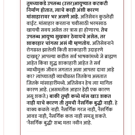
तुमच्याकडे उपलब्ध (उत्तर)आयुष्यात कटकटी
निर्माण होतात, त्याचे काही अंशी कारण
मांसाहारावर भर असणे आहे.
अतिसेवन कुठलेही
वाईट. मांसाहार करताना चवीसाठी भरमसाठ
खायची सवय असेल तर त्रास हा होणारच.
तेच
उपलब्ध आयुष्य सुखकर ठेवायचे असेल, तर
शाकाहार चांगला असं मी म्हणतोय.
अतिसेवनाने
रोगग्रस्त झालेली किती शाकाहारी उदाहरणे
दाखवू? आपल्या कडील सर्व भाषकांमध्ये जे ब्राह्मण
आहेत किंवा शुद्ध शाकाहारी आहेत ते सर्व
व्याधीमुक्त जीवन जगतात असा आपला दावा आहे
का? त्यांच्यातही व्याधीग्रस्त तितकेच असतात
जितके मांसाहारींमध्ये. अतिसेवन हेच त्या मागिल
कारण आहे. (असमतोल आहार हेही एक कारण
असू शकते.)
बाकी तुम्ही कच्चे मांस खाउ शकत
नाही याचे कारण ती तुमची नैसर्गिक बुद्धी नाही.
हे
वाक्य कळले नाही. नैसर्गिक गरज नाही, नैसर्गिक
आवड नाही, नैसर्गिक कल नाही समजू शकते.
'नैसर्गिक बुद्धी' शब्द मला नवीन आहे.