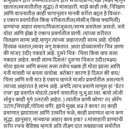
प्रामुख्याने इतर वनस्पतींशिवाय इतर सजीव(प्राणी,पक्षी )भक्ष्य म्हणुन
खातात(स्वजातीतील् सुद्धा) ते मांसाहारी. माझे काही तर्क, निरिक्षण
आणि वाचनातील् काही भागानुसार मानवी शरीरा बद्दल हे विचारः-
१.एकाच प्रवर्गातील किंवा परीवारातील(स्पेसीज् किंवा फ्यामिली)
प्राण्यांचा आहार समान/मिळताजुळता/साम्य असलेला असतो. जसे
घोडा आणि झेब्रा हे एकाच प्रवर्गातील प्राणी. त्यांच्या शरीरात
विलक्षण साम्य आहे.म्हणुन त्यांच्या आहारातही साम्य आहे. दोघेही
हिरवळ चरतात,त्यावर् जगु शकतात. आता डोळ्यासमोर चित्र आणा
की मांजर् उंदीर् पकडते आहे. दुसरे चित्रः- चित्ता किंवा वाघ ससा
पकडत आहेत. काही साम्य दिसलं? दुसर्‍या चित्रात उंदीर(भक्ष्य)
मोठा झाला आणि बनला ससा तसेच भक्षक ही मोठा झाला आणि
मनी मावशी चा बनला वाघोबा. बरोबर? कारण हे दिसत की वाघ/
चित्ता आणि मनी माउ हे एकाच म्हणजे मार्जार प्रवर्गातील असल्याने
त्यांच्या आहारात हे साम्य आहे. अगदि त्याच प्रमाणे माणुस हा "ग्रेटर
एप्स" ह्या प्रवर्गात मोडतो.(प्रवर्ग नामातील् चु.भु.द्या.घ्या. बायो लॉजी
सोडुन काही युगे उलटली आहेत. ) त्यांतील प्राणी कोण? तर् ओरँग
उटांग,चिंपांझी,गोरिला वगैरे. ह्यांचे मुख्य अन्न ते काय? तर् काही
प्रमाणात् झाडपाला आणि उरवरीत फळे, काही प्रमाणात धान्य कण
सुद्धा. ह्यानुसार, मानवाचा आहार् काय हवा? २.मांसाहारी प्राण्यांची
शरीर रचना वैशिष्ट्य म्हणजे अति तीक्ष्ण दात जबड्याच्या समोरील