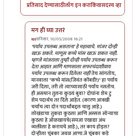
प्रतिसाद देण्यासाठी
लॉग इन करा
किंवा
सदस्य व्हा
मग ही घ्या उत्तरं
शनिवार, 10/05/2008 16:21
मन
In reply to
मी
by
प्रभाकर पेठकर
'पर्याय उपलब्ध असताना' हे महत्त्वाचे. मांजर दोन्ही
खाऊ शकते. माणूस कच्चे मांस खाऊ शकत नाही.
म्हण्जे मांजराला तुम्ही दोन्ही पर्याय उपलब्ध करून
देता आहात आणि माणसाला सफरचंदाशीवाय
पर्याय उपलब्ध करून दिलेला नाही
तेच सांगतोय,
मानवाला "कच्चे मांस(जिवंत कोंबडी!)" हा पर्याय
जरी दिला, तरी तो त्याच्यासाठी पर्याय नसतोच.
ही असमान तुलना कुठयं बुवा? दोघांना शेम टु
शेम पदार्थच तर दिले आहेत. (कारण आक्खी
चर्चाच त्या दोन पदार्थांबद्दल चालु आहे.)
लोखंडाचा तुकडा कुठला आणि अस्सल सोन्याचा
कुठला हे ओळखायचे(समजा एखाद्या अंध
व्यक्तीला हे करायचे आहे.), तर काय होइल?
दोन्हीला चुंबका जवळ आणा.जे चुंबका कडे