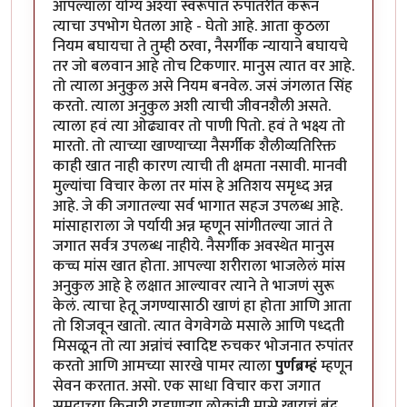
आपल्याला योग्य अश्या स्वरूपात रुपांतरीत करून
त्याचा उपभोग घेतला आहे - घेतो आहे. आता कुठला
नियम बघायचा ते तुम्ही ठरवा, नैसर्गीक न्यायाने बघायचे
तर जो बलवान आहे तोच टिकणार. मानुस त्यात वर आहे.
तो त्याला अनुकुल असे नियम बनवेल. जसं जंगलात सिंह
करतो. त्याला अनुकुल अशी त्याची जीवनशैली असते.
त्याला हवं त्या ओढ्यावर तो पाणी पितो. हवं ते भक्ष्य तो
मारतो. तो त्याच्या खाण्याच्या नैसर्गीक शैलीव्यतिरिक्त
काही खात नाही कारण त्याची ती क्षमता नसावी. मानवी
मुल्यांचा विचार केला तर मांस हे अतिशय समृध्द अन्न
आहे. जे की जगातल्या सर्व भागात सहज उपलब्ध आहे.
मांसाहाराला जे पर्यायी अन्न म्हणून सांगीतल्या जातं ते
जगात सर्वत्र उपलब्ध नाहीये. नैसर्गीक अवस्थेत मानुस
कच्च मांस खात होता. आपल्या शरीराला भाजलेलं मांस
अनुकुल आहे हे लक्षात आल्यावर त्याने ते भाजणं सुरू
केलं. त्याचा हेतू जगण्यासाठी खाणं हा होता आणि आता
तो शिजवून खातो. त्यात वेगवेगळे मसाले आणि पध्दती
मिसळून तो त्या अन्नांचं स्वादिष्ट रुचकर भोजनात रुपांतर
करतो आणि आमच्या सारखे पामर त्याला
पुर्णब्रम्हं
म्हणून
सेवन करतात. असो. एक साधा विचार करा जगात
समुद्राच्या किनारी राहणार्‍या लोकांनी मासे खायचं बंद