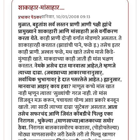
शाकाहार-मांसाहार....
शनिवार, 10/05/2008 09:13
प्रभाकर पेठकर
मुळात, बहुतांश सर्व सस्तन प्राणी आणी पक्षी ह्यांचे
प्रामुख्याने शाकाहारी आणि मांसाहारी असे वर्गीकरण
करता येते.
काही प्राणी दोन्ही वर्गात मोडणारे असतात. ते
शाकाहारही करतात (झाडांची पाने, फळे इ.) तसेच इतर
काही प्राणी. अस्वल फळे, मध खाते तसेच मासे किडे-
मुंग्याही खाते. माकडाच्या काही जाती ही मांस भक्षण
करतात.
नेमके असेच दात मानवाला आहेत,ते म्हणजे
त्याच्या दाढा. (जबड्याच्या आकारमानानुसार्,
सर्वाधिक भुभागावर् हे दात पसरलेले आहेत.) ह्यानुसार,
मानवाचा आहार् काय हवा?
माणूस कच्चे मांस खात
नाही म्हणून त्याला 'सुळ्यांची' गरज नाही. तो मांस
शिजवून मऊ करून, पचायला योग्य अशा प्रकारे बनवून
खातो. त्या साठी त्याच्या दाढा 'सुटेबल' असतात.
आता
तसेच सफरचंद आणि जिवंत कोंबडीचे पिल्लु एका
निरागस , भुकेल्या ,(माणसाच्या)बालकाच्या समोर
ठेवा.
निरागस बालकासमोरच कशाला, (पोहोचलेल्या)
मोठ्या माणसासमोर जरी ठेवले तरी तो पिल्लू खाणार