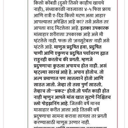
किलो कोंबडी (दुसरे तिसरे काहीच खायचे
नाही), संध्याकाळी नाश्त्याला ४-५ फिश फ्राय
आणि रात्री ए-दिड किलो मटण असा आहार
आपल्याला अपेक्षित आहे का? तसे असेल तर
आपला वाद मिटलेला आहे.
इतका उपकारक
मांसाहार शरीराला उपकारक आहे असे मी
म्हंटलेले नाही. फक्त तो 'अनसुटेबल' नाही असे
म्हंटले आहे.
माणुस प्रदुषित हवा, प्रदुषित
पाणी आणि एकुणच प्रदुषित पर्यावरण ह्यात
राहुनही करतोच की प्रगती. म्हणजे
प्रदुषणाचा कुठला अपायच होत नाही. असं
म्हट्ल्या सारखं आहे हे. अपाय होतोच. तो
अल्प प्रमाणात पण सातत्याने होतो आणि
साठत जातो. जेव्हा तो तसा पुर्ण साठतो,
तेव्हाच तो""प्रकट" होतो.तो पर्यंत काही होत
नाही म्हणुन आपले मांस खात सुटणे निश्चितच
स्लो पोइझनिंग आहे
. जितकी वर्षे मानव
मासाहार करीत आला आहे तितकी वर्षे
प्रदुषणाचा सामना करावा लागला तर प्रगती
करण्यासाठी माणूस उरणार नाही.