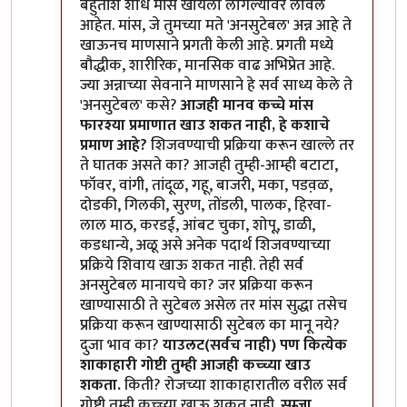
बहुतांश शोध मांस खायला लागल्यावर लावले
आहेत. मांस, जे तुमच्या मते 'अनसुटेबल' अन्न आहे ते
खाऊनच माणसाने प्रगती केली आहे. प्रगती मध्ये
बौद्धीक, शारीरिक, मानसिक वाढ अभिप्रेत आहे.
ज्या अन्नाच्या सेवनाने माणसाने हे सर्व साध्य केले ते
'अनसुटेबल' कसे?
आजही मानव कच्चे मांस
फारश्या प्रमाणात खाउ शकत नाही, हे कशाचे
प्रमाण आहे?
शिजवण्याची प्रक्रिया करून खाल्ले तर
ते घातक असते का? आजही तुम्ही-आम्ही बटाटा,
फॉवर, वांगी, तांदूळ, गहू, बाजरी, मका, पडव़ळ,
दोडकी, गिलकी, सुरण, तोंडली, पालक, हिरवा-
लाल माठ, करडई, आंबट चुका, शोपू, डाळी,
कडधान्ये, अळू असे अनेक पदार्थ शिजवण्याच्या
प्रक्रिये शिवाय खाऊ शकत नाही. तेही सर्व
अनसुटेबल मानायचे का? जर प्रक्रिया करून
खाण्यासाठी ते सुटेबल असेल तर मांस सुद्धा तसेच
प्रक्रिया करून खाण्यासाठी सुटेबल का मानू नये?
दुजा भाव का?
याउलट(सर्वच नाही) पण कित्येक
शाकाहारी गोष्टी तुम्ही आजही कच्च्या खाउ
शकता.
किती? रोजच्या शाकाहारातील वरील सर्व
गोष्टी तुम्ही कच्च्या खाऊ शकत नाही.
सम्जा