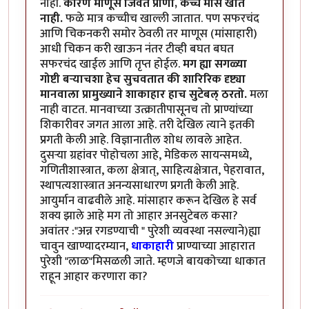
नाही.
कारण माणूस जिवंत प्राणी, कच्चे मांस खात
नाही.
फळे मात्र कच्चीच खाल्ली जातात. पण सफरचंद
आणि चिकनकरी समोर ठेवली तर माणूस (मांसाहारी)
आधी चिकन करी खाऊन नंतर टीव्ही बघत बघत
सफरचंद खाईल आणि तृप्त होईल.
मग ह्या सगळ्या
गोष्टी बर्‍याचशा हेच सुचवतात की शारिरिक दृष्ट्या
मानवाला प्रामुख्याने शाकाहार हाच सुटेबल् ठरतो.
मला
नाही वाटत. मानवाच्या उत्क्रातीपासूनच तो प्राण्यांच्या
शिकारीवर जगत आला आहे. तरी देखिल त्याने इतकी
प्रगती केली आहे. विज्ञानातील शोध लावले आहेत.
दुसर्‍या ग्रहांवर पोहोचला आहे, मेडिकल सायन्समध्ये,
गणितीशास्त्रात, कला क्षेत्रात्, साहित्यक्षेत्रात, पेहरावात,
स्थापत्यशास्त्रात अनन्यसाधारण प्रगती केली आहे.
आयुर्मान वाढवीले आहे. मांसाहार करून देखिल हे सर्व
शक्य झाले आहे मग तो आहार अनसुटेबल कसा?
अवांतर :"अन्न रगडण्याची " पुरेशी व्यवस्था नसल्याने)ह्या
चावुन खाण्यादरम्यान,
धाकाहारी
प्राण्याच्या आहारात
पुरेशी "लाळ"मिसळली जाते. म्हणजे बायकोच्या धाकात
राहून आहार करणारा का?