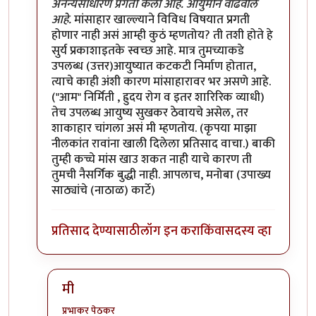
अनन्यसाधारण प्रगती केली आहे. आयुर्मान वाढवीले
आहे.
मांसाहार खाल्ल्याने विविध विषयात प्रगती
होणार नाही असं आम्ही कुठं म्हणतोय? ती तशी होते हे
सुर्य प्रकाशाइतके स्वच्छ आहे. मात्र तुमच्याकडे
उपलब्ध (उत्तर)आयुष्यात कटकटी निर्माण होतात,
त्याचे काही अंशी कारण मांसाहारावर भर असणे आहे.
("आम" निर्मिती , ह्रुदय रोग व इतर शारिरिक व्याधी)
तेच उपलब्ध आयुष्य सुखकर ठेवायचे असेल, तर
शाकाहार चांगला असं मी म्हणतोय. (कृपया माझा
नीलकांत रावांना खाली दिलेला प्रतिसाद वाचा.) बाकी
तुम्ही कच्चे मांस खाउ शकत नाही याचे कारण ती
तुमची नैसर्गिक बुद्धी नाही. आपलाच, मनोबा (उपाख्य
साठ्यांचे (नाठाळ) कार्टे)
प्रतिसाद देण्यासाठी
लॉग इन करा
किंवा
सदस्य व्हा
मी
प्रभाकर पेठकर