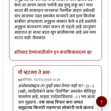
केलं तर आपण त्याला पर्यायी अन्न पुरवू शकू का? मला
वाटतं की शाकाहार मानसाचा नैसर्गीक आहार असेलही
मात्र आजच्या उन्नत अवस्थेत मानसाने जसं इतर कित्येक
बाबींवर आपल्याला अनुकुल संस्कार केले व हवे असलेले
अनुकुल वातावरण तयार करून तो राहतो आहे त्यानुसार
आहारात हा साधा बदल खुप क्रांतीकारक आहे असं मला
वाटत नाही. नीलकांत
प्रतिसाद देण्यासाठी
लॉग इन करा
किंवा
सदस्य व्हा
मी म्हटलय ते असः-
शनिवार, 10/05/2008 13:26
मन
In reply to
माझं मत...
by
नीलकांत
अधोवस्त्रांबद्दल तर तुम्ही शंका घेणार नाही ना?
:-)) :-)
(अहो, त्याहिशेबाने खर्‍या "नैसर्गिक" अवस्थेत बॉलिवूड
चाललेच आहे, माझ्या उपदेशाशिवाय! ;-) ) पण आता
↑
जरा मुद्द्याचं:-
एक साधा विचार करा जगात
समुद्राच्या किनारी राहणार्‍या लोकांनी मासे खायचं