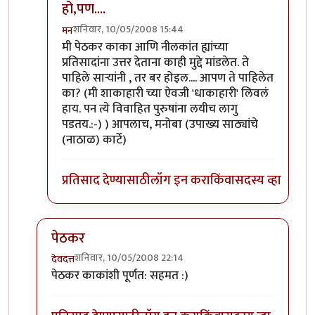
हो,पण....
शनिवार, 10/05/2008 15:44
मन
In reply to
टु बी ऑर नॉट टु बी.
by
गणपा
मी पेठकर काका आणि नीलकांत ह्यांच्या
प्रतिसादांना उत्तर देताना काही मुद्दे मांडलेत. ते
पाहिले सार्‍यांनी , तर बर होइल.... आपण ते पाहिलेत
का? (मी शाकाहारी च्या ऐवजी 'धाकाहारी' लिवलं
हाय. पन त्ये विवाहित पुरुषांना लयीच लागु
पडतय.:-) ) आपलाच, मनोबा (उपाख्य साठ्यांचे
(नाठाळ) कार्टे)
प्रतिसाद देण्यासाठी
लॉग इन करा
किंवा
सदस्य व्हा
पेठकर
शनिवार, 10/05/2008 22:14
देवदत्त
In reply to
शाकाहार-मांसाहार....
by
प्रभाकर पेठकर
पेठकर काकांशी पूर्णत: सहमत :)