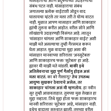
मांसाहाराचा आणि प्रदुषणाच्या उदाहरणाचा
संबंध पटत नाही. मांसाहाराचा संबंध
जगातल्या प्रत्येक वाईटाशी जोडून वाद
घालायचा म्हंटले तर मला तरी ते योग्य वाटत
नाही. मुळात आपण मासाहार आणि शाकाहार
ह्यांची तुलना करीत आहोत. वरील सोने आणि
लोखंडाचे उदाहरणही विसंगत आहे. त्यातून
'मांसाहार चांगला आणि शाकाहार वाईट' अशी
माझी मते असल्याचा तुम्ही गैरसमज करून
घेता आहात. मुळ वादाचा मुद्दा असा की
मांसाहार मानवाच्या शरिराला 'अनसुटेबल'
आणि शाकाहारच फक्त 'सुटेबल' हा आहे.
ह्यावर मी माझी मते मांडली.
बाकी इथे
अतिसेवनाचा मुद्दा पुर्ण गैर्लागु होइल असं
मला वाटतं.
का बरे गैरलागू?
तेच उपलब्ध
आयुष्य सुखकर ठेवायचे असेल, तर
शाकाहार चांगला असं मी म्हणतोय.
हा नवीन
सुर तुम्ही आळवताहात. तुमच्या मुळ लेखात हा
मुद्दा नव्हाता. तिथे मुद्दा होता फक्त शाकाहारच
मानवी शरिराला 'सुटेबल' आहे, मांसाहार नाही.
इथेच वादाला सुरुवात झाली. तुमच्या वरील