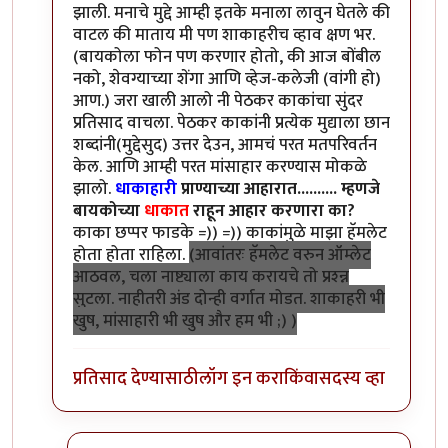
झाली. मनाचे मुद्दे आम्ही इतके मनाला लावुन घेतले की
वाटल की माताय मी पण शाकाहरीच व्हाव क्षण भर.
(बायकोला फोन पण करणार होतो, की आज बोंबील
नको, शेवग्याच्या शेंगा आणि व्हेज-कलेजी (वांगी हो)
आण.) जरा खाली आलो नी पेठकर काकांचा सुंदर
प्रतिसाद वाचला. पेठकर काकांनी प्रत्येक मुद्याला छान
शब्दांनी(मुद्देसुद) उत्तर देउन, आमचं परत मतपरिवर्तन
केल. आणि आम्ही परत मांसाहार करण्यास मोकळे
झालो.
धाकाहारी
प्राण्याच्या आहारात.......... म्हणजे
बायकोच्या
धाकात
राहून आहार करणारा का?
काका छप्पर फाडके =)) =)) काकांमुळे माझा हॅमलेट
होता होता राहिला.
(आवांतरः हॅमलेट वरुन ऑम्लेट
आठवल, चला नाष्ट्याला काय करायचे तो प्रश्न्न
सुटला. नाहीतरी अंड दोन्ही वर्गात मोडत. शाकाहरी भी
खुष, मांसाहारी भी खुष और हम भी ;) )
प्रतिसाद देण्यासाठी
लॉग इन करा
किंवा
सदस्य व्हा