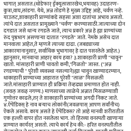
भागात् असतात.(थोडेफार् ड्रॅक्युलासारखेच,भयावह) उदाहरणः-
कुत्रा,वाघ,लांडगा. येथे, अन्न तोडणे हे मुख्य उद्दिष्ट् आहे, चर्वण नव्हे.
याउलट,शाकाहारी प्राण्यांकडे सहसा अशा दातांचा अभाव असतो.
त्यांचे दात असतात प्रामुख्याने "चर्वण" करण्यासाठी.जात्याच्या दोन
दगडात जसे धान्य रगडले जाते, त्याच प्रकारे अन्न हे ह्या प्राण्यांच्या
रुंद पृष्ठभाग असणार्‍या दातात "रगडले" जाते. नेमके असेच दात
मानवाला आहेत,ते म्हणजे त्याच्या दाढा. (जबड्याच्या
आकारमानानुसार्, सर्वाधिक भुभागावर् हे दात पसरलेले आहेत.)
ह्यानुसार, मानवाचा आहार् काय हवा? ३.शाकाहारी प्राणी "चावुन"
खातो. मांसाहारी प्राणी चावतो कमी,"गिळतो" जास्त. ("अन्न
रगडण्याची " पुरेशी व्यवस्था नसल्याने)ह्या चावुन खाण्यादरम्यान,
धाकाहारी प्राण्याच्या आहारात पुरेशी "लाळ" मिसळली
जाते.मांसाहारी प्राण्यात ही प्रक्रिया तेव्हढ्या प्रमाणात होत नाही.
(जवल् जवळ् नगण्य.) माणसाच्या लाळेचे अन्नात मिसळण्याशी
गुणोत्तर काढले,तर् ते शाकाहारी प्राण्यांच्या अगदी निकट जाते.
४.ऍपेंडिक्स् हे नाव बर्‍याच लोकांनी(जवळपास् आपण सर्वांनीच)
ऐकले असावे. काय असते हे ऍपेंडिक्स? तो आहे मानवी शरीरातील
एक हल्ली वापर होत नसलेला भाग. तो हिरव्या वनस्पती खाणार्‍या
प्राण्यात कार्यरत् असतो. त्याचे कार्य हेच की:- हरित वनस्पतीतील