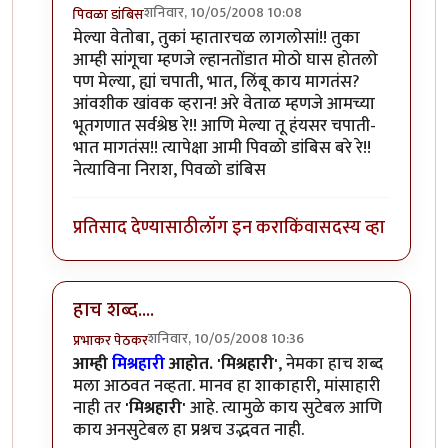
शनिवार, 10/05/2008 10:08
पिवळा डांबिस
In reply to
मस्त लिहिलेत प्रभाकर काका .
by
वेताळ
मेल्या वेतोबा, तुकां म्हातारचळ लागलोसां!! तुका
आम्ही सांगूचा म्हणजे ल्हानतोंडात मोठो घास होतलो
पण मेल्या, ह्यां चपाती, भात, लिंबू काय मागतंस?
आंवशीक खांवक व्हरान! अरे वेताळ म्हणजे आमच्या
भूतगणात सर्वश्रेष्ठ रे!! आणि मेल्या तू हंयसर चपाती-
भात मागतंस!! त्यापेक्षा आमी पिवळो डांबिस बरे रे!!
नेत्याविना निराश, पिवळो डांबिस
प्रतिसाद देण्यासाठी
लॉग इन करा
किंवा
सदस्य व्हा
हाच शब्द....
शनिवार, 10/05/2008 10:36
प्रभाकर पेठकर
In reply to
मस्त लिहिलेत प्रभाकर काका .
by
वेताळ
आम्ही
मिश्रहारी
आहोत.
'मिश्रहारी'
, नेमका हाच शब्द
मला आठवत नव्हता. मानव हा शाकाहारी, मांसाहारी
नाही तर
'मिश्रहारी'
आहे. त्यामुळे काय सुटेबल आणि
काय अनसुटेबल हा प्रश्नच उद्भवत नाही.