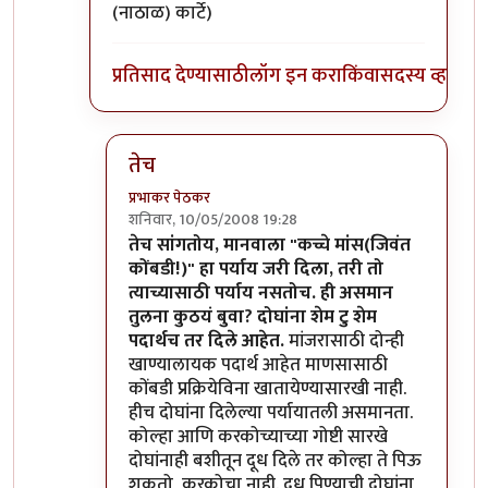
(नाठाळ) कार्टे)
प्रतिसाद देण्यासाठी
लॉग इन करा
किंवा
सदस्य व्हा
तेच
प्रभाकर पेठकर
शनिवार, 10/05/2008 19:28
In reply to
मग ही घ्या उत्तरं
by
मन
तेच सांगतोय, मानवाला "कच्चे मांस(जिवंत
कोंबडी!)" हा पर्याय जरी दिला, तरी तो
त्याच्यासाठी पर्याय नसतोच. ही असमान
तुलना कुठयं बुवा? दोघांना शेम टु शेम
पदार्थच तर दिले आहेत.
मांजरासाठी दोन्ही
खाण्यालायक पदार्थ आहेत माणसासाठी
कोंबडी प्रक्रियेविना खातायेण्यासारखी नाही.
हीच दोघांना दिलेल्या पर्यायातली असमानता.
कोल्हा आणि करकोच्याच्या गोष्टी सारखे
दोघांनाही बशीतून दूध दिले तर कोल्हा ते पिऊ
शकतो, करकोचा नाही. दूध पिण्याची दोघांना