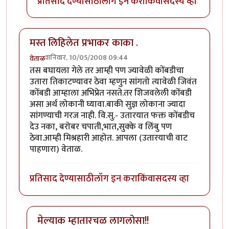
प्रतिसाद देण्यासाठी
लॉग इन करा
किंवा
सदस्य व्हा
मस्त लिहिलेत प्रभाकर काका .
शनिवार, 10/05/2008 09:44
वेताळ
तस बघायला गेले तर आम्ही पण ज्यावेळी कोंबडीचा
उतारा तिकाटण्यावर ठेवा म्हणुन सांगतो त्यावेळी जिवंत
कोंबडी आम्हाला अभिप्रेत नसते.तर शिजवलेली कोंबडी
असा अर्थ लोकानी घ्यावा.बाकी सुज्ञ लोकाना ज्यादा
सांगण्याची गरज नाही. वि.सु.- उतारयात फक्त कोंबडीच
देउ नका, बरोबर चपाती,भात,सुक्के व लिंबु पण
ठेवा.आम्ही मिश्रहारी आहोत. आपला (उतारयाची वाट
पाहणारा) वेताळ.
प्रतिसाद देण्यासाठी
लॉग इन करा
किंवा
सदस्य व्हा
मेल्याक म्हातारचळ लागलोसा!!