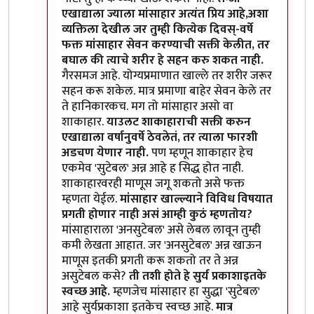
एखाद्याला ज्याला मांसाहार अत्यंत प्रिय आहे,अशा
व्यक्तिला देखील जर तुम्ही कित्येक दिवस्-वर्षे
फक्त मांसाहार सेवन करण्याची सक्ती केलीत, तर
बघाल की त्याचे शरीर हे सहन करु शकत नाही.
गैरसमज आहे. योग्यप्रमाणात खाल्ले तर शरीर जरूर
सहन करू शकेल. मात्र प्रमाणा बाहेर सेवन केले तर
ते हानिकारकच. मग तो मांसाहार असो वा
शाकाहार.
याउलट शाकाहाराची सक्ती करुन
एखाद्याला वर्षानुवर्षे ठेवलेतं, तर त्याला फारशी
अडचण येणार नाही.
पण म्हणून शाकाहार हेच
एकमेव 'सुटेबल' अन्न आहे ह सिद्ध होत नाही.
शाकाहारवरही माणूस जगू शकतो असे फक्त
म्हणता येईल.
मांसाहार खाल्ल्याने विविध विषयात
प्रगती होणार नाही असं आम्ही कुठं म्हणतोय?
मांसाहाराला 'अनसुटेबल' असे लेबल लावून तुम्ही
कमी लेखता आहात. जर 'अनसुटेबल' अन्न खाऊन
माणूस इतकी प्रगती करू शकतो तर ते अन्न
असुटेबल कसे?
ती तशी होते हे सुर्य प्रकाशाइतके
स्वच्छ आहे.
म्हणजेच मांसाहार हा सुद्धा 'सुटेबल'
आहे सुर्यप्रकाशा इतकेच स्वच्छ आहे.
मात्र