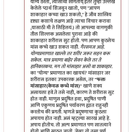
योग्य ठरतो, त्यासाथी सांगतोय्.इतर तुम्ही उल्लेख
केलेले प्दार्थ शिजवुन खातो, पण "आपण
शाकाहार कच्चा खाउ शकतो," हे जीव शास्त्रिय
दृष्ट्या कशाचे लक्षण आहे त्याचा विचार करावा
,यासाठी मी ते लिहिलयं.) तो आपल्या वागणुकी
तील शिल्लक असलेला पुरावा आहे की
शाकाहार शरीरास सुट होतो. पण आपण कुठलेच
मांस कच्चे खाउ शकत नाही.
गैरसमज आहे.
योग्यप्रमाणात खाल्ले तर शरीर जरूर सहन करू
शकेल. मात्र प्रमाणा बाहेर सेवन केले तर ते
हानिकारकच. मग तो मांसाहार असो वा शाकाहार.
का "योग्य" प्रमाणात का खायचं? मांसाहार जर
शरीरास इतका उपकारक असेल, तर
"फक्त
मांसाहार(केवळ कच्चे मांस)"
खाणे शक्य
असायला हवे.ते तसे नाही, कारण ते शरीरास सुट
होत नाही. माणुस प्रदुषित हवा, प्रदुषित पाणी
आणि एकुणच प्रदुषित पर्यावरण ह्यात राहुनही
करतोच की प्रगती. म्हणजे प्रदुषणाचा कुठला
अपायच होत नाही. असं म्हट्ल्या सारखं आहे हे.
अपाय होतोच. तो अल्प प्रमाणात पण सातत्याने
होतो आणि साठत जातो. जेव्हा तो तसा पुर्ण