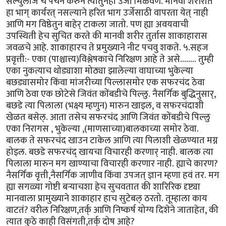
सेल्युलोज चे पचन करुन त्यातुनही उर्जा मिळवणे. मानवी शरीरात
हा भाग् कार्यरत् नसल्याने हरित भाग उर्जेसाठी वापरता येत् नाही
आणि मग विष्ठेतुन बाहेर् टाकला जातो. पण ह्या अवयवाची
उपस्थिती हेच सुचित करते की मानवी शरीर तुर्तास शाकाहारास
जवळचे आहे. शाकाहारच ते प्रमुख्याने नीट पचवु शकते. ५.सहज
प्रवृत्ती:- एका (पाश्चात्त्य)विश्लेषकाचे निरिक्षण आहे ते असे........ तुम्ही
एका नुकत्याच थोड्याशा मोठ्या झालेल्या वाघाच्या भुकेल्या
बछड्यासमोर किंवा मांजरीच्या पिल्लासमोर एक सफरचंद ठेवा
आणि ठेवा एक छोटेसे जिवंत कोंबडीचे पिल्लु. नैसर्गिक बुद्धिनुसार्,
बछडे त्या पिलाला (भक्ष्य म्हणुन) मारुन खाइल, व सफरचंदाशी
खेळत बसेल्. आता तसेच सफरचंद आणि जिवंत कोंबडीचे पिल्लु
एका निरागस , भुकेल्या ,(माणसाच्या)बालकाच्या समोर ठेवा.
बालक ते सफरचंद खाउन टाकेल आणि त्या पिलाशी खेळण्यात मग्न
होइल. बछडे सफरचंद् खायचा विचारही करणार् नाही. बालक त्या
पिलाला मारुन मग खाण्याचा विचारही करणार नाही. ह्याचे कारण?
नैसर्गिक वृत्ती,नैसर्गिक जाणीव किंवा उपजत् ज्ञान म्हणा हवं तर. मग
ह्या सगळ्या गोष्टी बर्‍याचशा हेच सुचवतात की शारिरिक दृष्ट्या
मानवाला प्रामुख्याने शाकाहार हाच सुटेबल् ठरतो. तूम्हाला काय
वाटतं? वरील निरिक्षण,तर्क् आणि निष्कर्ष योग्य दिशेने जाताहेत, की
त्यात कुठे काही विसंगती,तर्क् दोष आहे?