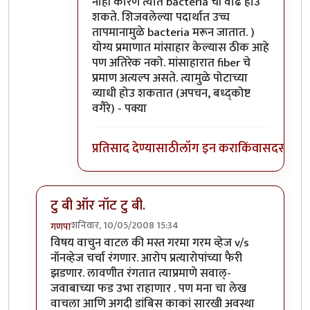
नाही कारण त्यात bacteria ची वाढ होउ
शकते. शिजवलेल्या पदार्थात उच्च
तापमानामुळे bacteria मरून जातात. )
योग्य प्रमाणात मांसाहार केल्यास ठीक आहे
पण अतिरेक नको. मांसाहारात fiber चे
प्रमाण अत्यल्प असते. त्यामुळे पोटाच्या
व्याधी होउ शकतात (अपचन, बध्द्कोष्ट
वगैरे) - पक्या
प्रतिसाद देण्यासाठी
लॉग इन करा
किंवा
सदस्य व्हा
टु बी ऑर नॉट टु बी.
शनिवार, 10/05/2008 15:34
गणपा
In reply to
शाकाहार-मांसाहार....
by
प्रभाकर पेठकर
विषय वाचुन वाटल की मस्त गरमा गरम व्हेज v/s
नॉनव्हेज चर्चा रंगणार. आरोप प्रत्यारोपांच्या फैरी
झडणार. लावणीत रंगतात त्याप्रमाणे सवाल्-
जवाबाच्या फड उभा राहाणार . पण मना चा लेख
वाचला आणि अगदी डांबिस काकां सारखी अवस्था