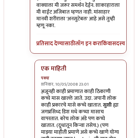
वाक्याला मी जरूर समर्थन देईन. शाकाहाराला
मी वाईट अजिबात म्हणत नाही. मांसाहार
मानवी शरीराला 'अनसुटेबल' आहे असे तुम्ही
म्हणू नका.
प्रतिसाद देण्यासाठी
लॉग इन करा
किंवा
सदस्य व्हा
एक माहिती
पक्या
शनिवार, 10/05/2008 23:01
In reply to
तेच
by
प्रभाकर पेठकर
अ़जूनही काही प्रमाणात काही ठिकाणी
कच्चे मास खाल्ले जाते. उदा. जपानी लोक
काही प्रकारचे मासे कच्चे खातात.
सुशी
ह्या
जगप्रसिध्द डिश मधे कच्चा मासाच
वापरतात. बरेच लोक अंडे पण कच्चे
खातात. (दूधातून किन्वा तसेच.) (पण
माझ्या माहीती प्रमाणे असे कच्चे खाणे योग्य