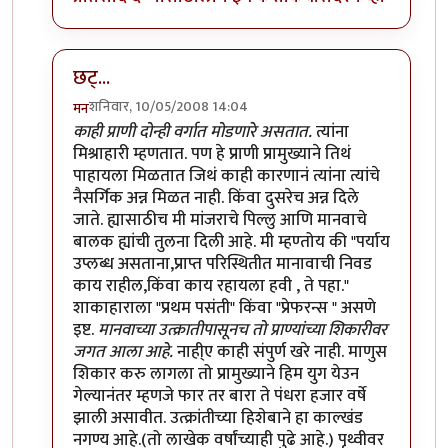
छट्...
शनिवार, 10/05/2008 14:04
मन
In reply to
शाकाहार-मांसाहार....
by
प्रभाकर पेठकर
काही प्राणी दोन्ही वर्गात मोडणारे असतात.
त्यांना
मिश्राहारी म्हणतात. पण हे प्राणी प्रामुख्याने तिथं
पाहायला मिळतात जिथं काही कारणानं त्यांना त्यांचे
नैसर्गिक अन्न मिळत नाही. किंवा दुसरेच अन्न दिले
जाते. ह्यासाठीच मी मांजराचे पिल्लु आणि मानवाचे
बालक ह्यांची तुलना दिली आहे. मी म्हण्तोय की "पर्याय
उप्लब्ध असताना,प्राप्त परिस्थितीत मानावाची निवड
काय राहील,किंवा काय रहायला हवी , ते पहा."
शाकाहाराला "प्रथम पसंती" किंवा "प्रेफरन्स " असणे
इष्ट.
मानवाच्या उत्क्रातीपासूनच तो प्राण्यांच्या शिकारीवर
जगत आला आहे.
नाही्ए काही संपुर्ण खरे नाही. माणुस
शिकार करु लागला तो प्रामुख्याने हिम युग येउन
गेल्यानंतर म्हणजे फार तर बारा ते पंधरा हजार वर्षे
झाली असावीत. उत्क्रांतीच्या हिशेबाने हा काल्खंड
नगण्य आहे.(तो लाखेक वर्षांच्याही पुढे आहे.) पृथ्वीवर