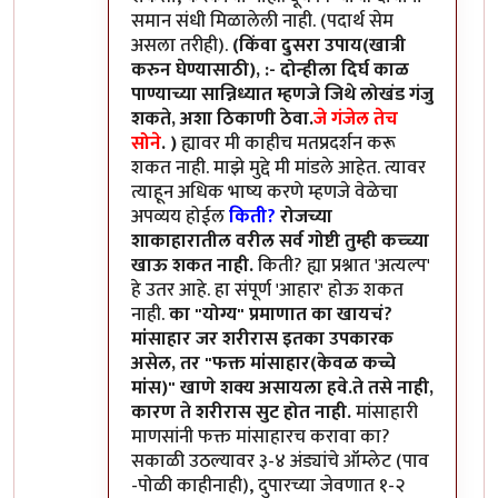
समान संधी मिळालेली नाही. (पदार्थ सेम
असला तरीही).
(किंवा दुसरा उपाय(खात्री
करुन घेण्यासाठी), :- दोन्हीला दिर्घ काळ
पाण्याच्या सान्निध्यात म्हणजे जिथे लोखंड गंजु
शकते, अशा ठिकाणी ठेवा.
जे गंजेल तेच
सोने
. )
ह्यावर मी काहीच मतप्रदर्शन करू
शकत नाही. माझे मुद्दे मी मांडले आहेत. त्यावर
त्याहून अधिक भाष्य करणे म्हणजे वेळेचा
अपव्यय होईल
किती?
रोजच्या
शाकाहारातील वरील सर्व गोष्टी तुम्ही कच्च्या
खाऊ शकत नाही.
किती? ह्या प्रश्नात 'अत्यल्प'
हे उतर आहे. हा संपूर्ण 'आहार' होऊ शकत
नाही.
का "योग्य" प्रमाणात का खायचं?
मांसाहार जर शरीरास इतका उपकारक
असेल, तर "फक्त मांसाहार(केवळ कच्चे
मांस)" खाणे शक्य असायला हवे.ते तसे नाही,
कारण ते शरीरास सुट होत नाही.
मांसाहारी
माणसांनी फक्त मांसाहारच करावा का?
सकाळी उठल्यावर ३-४ अंड्यांचे ऑम्लेट (पाव
-पोळी काहीनाही), दुपारच्या जेवणात १-२