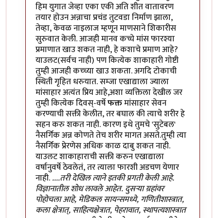
हिम युगात जेव्हा एका एकी अति शीत वातावरण
तयार होउन अन्नाचा प्रचंड तुटवडा निर्माण झाला,
तेव्हा, केवळ नाइलाज म्हणून माणसाने शिकारीस
सुरुवात केली. आजही मानव कच्चे मांस फारश्या
प्रमाणात खाउ शकत नाही, हे कशाचे प्रमाण आहे?
याउलट(सर्वच नाही) पण कित्येक शाकाहारी गोष्टी
तुम्ही आजही कच्च्या खाउ शकता. अगदि टोकाची
स्थिती गृहित धरुयात. सम्जा एखाद्याला ज्याला
मांसाहार अत्यंत प्रिय आहे,अशा व्यक्तिला देखील जर
तुम्ही कित्येक दिवस्-वर्षे
फक्त
मांसाहार सेवन
करण्याची सक्ती केलीत, तर बघाल की त्याचे शरीर हे
सहन करु शकत नाही. कारण इथे तुमचे 'सुटेबल'
नैसर्गिक अन्न कोणते तेच शरीर मागत असते.तुम्ही त्या
नैसर्गिक प्रेरणेस अधिक काळ दाबु शकत नाही.
याउलट शाकाहाराची सक्ती करुन एखाद्याला
वर्षानुवर्षे ठेवलेतं, तर त्याला फारशी अडचण येणार
नाही.
....तरी देखिल त्याने इतकी प्रगती केली आहे.
विज्ञानातील शोध लावले आहेत. दुसर्‍या ग्रहांवर
पोहोचला आहे, मेडिकल सायन्समध्ये, गणितीशास्त्रात,
कला क्षेत्रात्, साहित्यक्षेत्रात, पेहरावात, स्थापत्यशास्त्रात