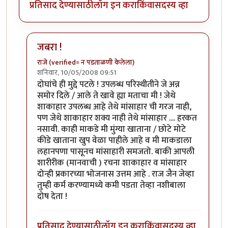
प्रतिसाद देण्यासाठी
लॉग इन करा
किंवा
सदस्य व्हा
जबरा !
राजे (verified= न पडताळणी केलेला)
शनिवार, 10/05/2008 09:51
In reply to
शाकाहार-मांसाहार....
by
प्रभाकर पेठकर
दोघांचे ही मुद्दे पटले ! उपलब्ध परिस्थीतीने जे अन्न
समोर दिले / आले ते खावे ह्या मताचा मी ! जेथे
शाकाहार उपलब्ध आहे तेथे मांसाहार ची गरज नाही,
पण जेथे शाकाहार शक्य नाही तेथे मांसाहार .... हरकत
नसावी. काही माकडे मी मुंग्या खाताना / छोटे मोटे
कीडे खाताना खुप वेळा पाहीले आहे व मी माकडाला
लहानपणा पासूनच मांसाहारी समजतो. बाकी आपली
शारीरीक (मानवाची ) रचना शाकाहार व मांसाहार
दोन्ही प्रकारच्या भोजनास उत्तम आहे . राज जैन जेव्हा
तुम्ही कर्म करण्यामध्ये कमी पडता तेव्हा नशीबाला
दोष देता !
प्रतिसाद देण्यासाठी
लॉग इन करा
किंवा
सदस्य व्हा