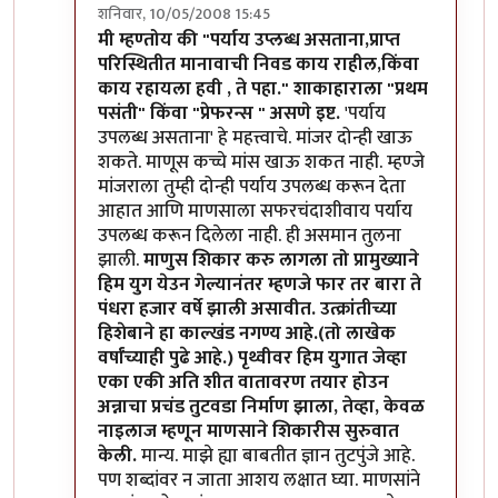
शनिवार, 10/05/2008 15:45
In reply to
छट्...
by
मन
मी म्हण्तोय की "पर्याय उप्लब्ध असताना,प्राप्त
परिस्थितीत मानावाची निवड काय राहील,किंवा
काय रहायला हवी , ते पहा." शाकाहाराला "प्रथम
पसंती" किंवा "प्रेफरन्स " असणे इष्ट.
'पर्याय
उपलब्ध असताना' हे महत्त्वाचे. मांजर दोन्ही खाऊ
शकते. माणूस कच्चे मांस खाऊ शकत नाही. म्हण्जे
मांजराला तुम्ही दोन्ही पर्याय उपलब्ध करून देता
आहात आणि माणसाला सफरचंदाशीवाय पर्याय
उपलब्ध करून दिलेला नाही. ही असमान तुलना
झाली.
माणुस शिकार करु लागला तो प्रामुख्याने
हिम युग येउन गेल्यानंतर म्हणजे फार तर बारा ते
पंधरा हजार वर्षे झाली असावीत. उत्क्रांतीच्या
हिशेबाने हा काल्खंड नगण्य आहे.(तो लाखेक
वर्षांच्याही पुढे आहे.) पृथ्वीवर हिम युगात जेव्हा
एका एकी अति शीत वातावरण तयार होउन
अन्नाचा प्रचंड तुटवडा निर्माण झाला, तेव्हा, केवळ
नाइलाज म्हणून माणसाने शिकारीस सुरुवात
केली.
मान्य. माझे ह्या बाबतीत ज्ञान तुटपुंजे आहे.
पण शब्दांवर न जाता आशय लक्षात घ्या. माणसांने