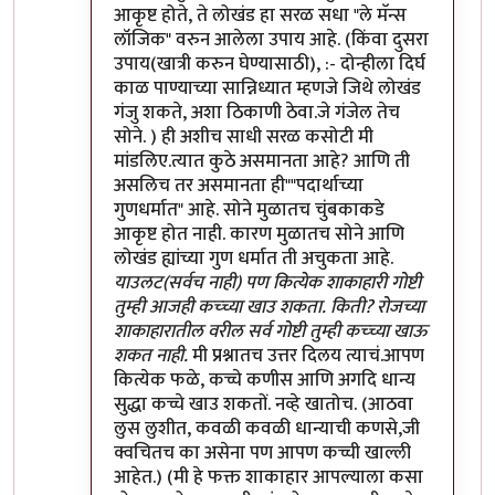
आकृष्ट होते, ते लोखंड हा सरळ सधा "ले मॅन्स
लॉजिक" वरुन आलेला उपाय आहे. (किंवा दुसरा
उपाय(खात्री करुन घेण्यासाठी), :- दोन्हीला दिर्घ
काळ पाण्याच्या सान्निध्यात म्हणजे जिथे लोखंड
गंजु शकते, अशा ठिकाणी ठेवा.जे गंजेल तेच
सोने. ) ही अशीच साधी सरळ कसोटी मी
मांडलिए.त्यात कुठे असमानता आहे? आणि ती
असलिच तर असमानता ही""पदार्थाच्या
गुणधर्मात" आहे. सोने मुळातच चुंबकाकडे
आकृष्ट होत नाही. कारण मुळातच सोने आणि
लोखंड ह्यांच्या गुण धर्मात ती अचुकता आहे.
याउलट(सर्वच नाही) पण कित्येक शाकाहारी गोष्टी
तुम्ही आजही कच्च्या खाउ शकता. किती? रोजच्या
शाकाहारातील वरील सर्व गोष्टी तुम्ही कच्च्या खाऊ
शकत नाही.
मी प्रश्नातच उत्तर दिलय त्याचं.आपण
कित्येक फळे, कच्चे कणीस आणि अगदि धान्य
सुद्धा कच्चे खाउ शकतों. नव्हे खातोच. (आठवा
लुस लुशीत, कवळी कवळी धान्याची कणसे,जी
क्वचितच का असेना पण आपण कच्ची खाल्ली
आहेत.) (मी हे फक्त शाकाहार आपल्याला कसा