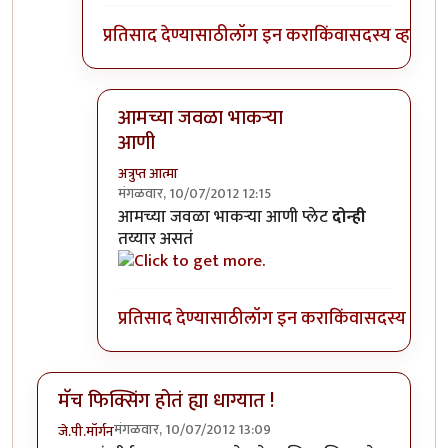
प्रतिसाद देण्यासाठी
लॉग इन करा
किंवा
सदस्य व्हा
आमच्या जवळा भाकर्‍या
आणी
अत्रुप्त आत्मा
मंगळवार, 10/07/2012 12:15
In reply to
च्यायला ! तुम्ही आधी प्रतिसाद
by
मराठे
आमच्या जवळा भाकर्‍या आणी प्लेट
दोन्ही
तय्यार असतं
प्रतिसाद देण्यासाठी
लॉग इन करा
किंवा
सदस्य व्हा
मॅच फिक्सिंग होतं ह्या धाग्यात !
मंगळवार, 10/07/2012 13:09
जे.पी.मॉर्गन