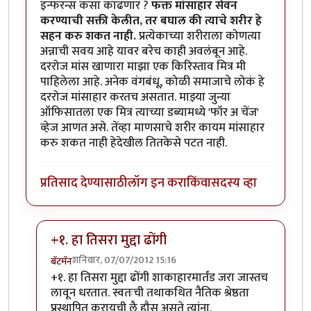
इन्फरन्स कसा काढणार ?
फक्त मांसाहार सेवन
करण्याची सक्ती केलीत, तर बघाल की त्याचे शरीर हे
सहन करु शकत नाही.
प्रत्येकाच्या शरीराला कोणत्या
अन्नाची सवय आहे यावर बरेच काही अवलंबून आहे.
दररोज मांस खाणारा माझा एक किरिस्ताव मित्र मी
पाहिलेला आहे. अनेक वंगबंधू, कोळी समाजाचे लोकं हे
दररोज मांसाहार करतच असतात. माझ्या जुन्या
ऑफिसातला एक मित्र त्याच्या डब्यामध्ये 'फॉर अ चेंज'
व्हेज आणत असे. तेंव्हा माणसाचे शरीर कायम मांसाहार
करु शकत नाही हेदेखील तितकेसे पटत नाही.
प्रतिसाद देण्यासाठी
लॉग इन करा
किंवा
सदस्य व्हा
+१. हा तिसरा मुद्दा ढोंगी
शनिवार, 07/07/2012 15:16
बॅटमॅन
In reply to
अनेक शाकाहारी पदार्थ आणि सगळे
by
अप्पा जो
+१. हा तिसरा मुद्दा ढोंगी शाकाहारमार्तंड जरा जास्तच
लावून धरतात. स्वतःची तथाकथित नैतिक श्रेष्ठता
प्रस्थापित करायची लै हौस असते त्यांना.