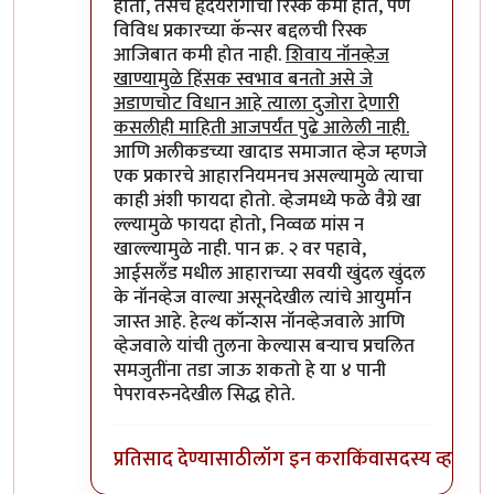
होतो, तसेच हृदयरोगाची रिस्क कमी होते, पण
विविध प्रकारच्या कॅन्सर बद्दलची रिस्क
आजिबात कमी होत नाही.
शिवाय नॉनव्हेज
खाण्यामुळे हिंसक स्वभाव बनतो असे जे
अडाणचोट विधान आहे त्याला दुजोरा देणारी
कसलीही माहिती आजपर्यंत पुढे आलेली नाही.
आणि अलीकडच्या खादाड समाजात व्हेज म्हणजे
एक प्रकारचे आहारनियमनच असल्यामुळे त्याचा
काही अंशी फायदा होतो. व्हेजमध्ये फळे वैग्रे खा
ल्ल्यामुळे फायदा होतो, निव्वळ मांस न
खाल्ल्यामुळे नाही. पान क्र. २ वर पहावे,
आईसलँड मधील आहाराच्या सवयी खुंदल खुंदल
के नॉनव्हेज वाल्या असूनदेखील त्यांचे आयुर्मान
जास्त आहे. हेल्थ कॉन्शस नॉनव्हेजवाले आणि
व्हेजवाले यांची तुलना केल्यास बर्‍याच प्रचलित
समजुतींना तडा जाऊ शकतो हे या ४ पानी
पेपरावरुनदेखील सिद्ध होते.
प्रतिसाद देण्यासाठी
लॉग इन करा
किंवा
सदस्य व्हा