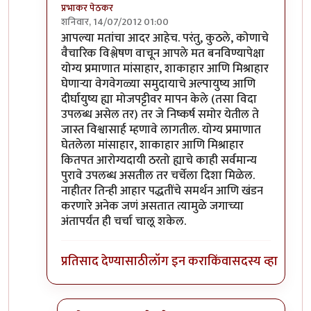
प्रभाकर पेठकर
शनिवार, 14/07/2012 01:00
In reply to
मानव शाकाहारीच
by
रमेश आठवले
आपल्या मतांचा आदर आहेच. परंतु, कुठले, कोणाचे
वैचारिक विश्लेषण वाचून आपले मत बनविण्यापेक्षा
योग्य प्रमाणात मांसाहार, शाकाहार आणि मिश्राहार
घेणार्‍या वेगवेगळ्या समुदायाचे अल्पायुष्य आणि
दीर्घायुष्य ह्या मोजपट्टीवर मापन केले (तसा विदा
उपलब्ध असेल तर) तर जे निष्कर्ष समोर येतील ते
जास्त विश्वासार्ह म्हणावे लागतील. योग्य प्रमाणात
घेतलेला मांसाहार, शाकाहार आणि मिश्राहार
कितपत आरोग्यदायी ठरतो ह्याचे काही सर्वमान्य
पुरावे उपलब्ध असतील तर चर्चेला दिशा मिळेल.
नाहीतर तिन्ही आहार पद्धतींचे समर्थन आणि खंडन
करणारे अनेक जणं असतात त्यामुळे जगाच्या
अंतापर्यंत ही चर्चा चालू शकेल.
प्रतिसाद देण्यासाठी
लॉग इन करा
किंवा
सदस्य व्हा