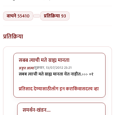
वाचने
55410
प्रतिक्रिया
93
प्रतिक्रिया
सबब त्याची मते ग्राह्य मानता
शुक्रवार, 13/07/2012 23:21
अत्रुप्त आत्मा
In reply to
मानव फक्त शाकाहारीच नाहीच मुळी
by
बॅटमॅन
सबब त्याची मते ग्राह्य मानता येत नाहीत.
>>> +१
प्रतिसाद देण्यासाठी
लॉग इन करा
किंवा
सदस्य व्हा
समर्थन-खंडन....