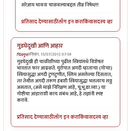
In reply to
...
by
गवि
सरेआम भावना चाळवल्याबद्दल तीव्र निषेध!!!
प्रतिसाद देण्यासाठी
लॉग इन करा
किंवा
सदस्य व्हा
गुडघेदुखी आणि आहार
रविवार, 15/07/2012 07:59
चित्रगुप्त
गुडघेदुखी ही चाळीशीच्या पुढील स्त्रियांमधे विशेषतः
भारतात फार आढळते. युरोपात अगदी म्हातार्‍या (गोर्‍या)
स्त्रियासुद्धा अगदी टुणटुणीत, स्लिम असलेल्या दिसतात,
तर तेथील अगदी तरूण हबशी स्त्रियासुद्धा भलत्याच लठ्ठ
असतात, (असे माझे निरिक्षण आहे, चू.भू.द्या.घ्या.) या
गोष्टीचा आहाराशी काय संबंध आहे, हे तज्ञांनी स्पष्ट
करावे.
प्रतिसाद देण्यासाठी
लॉग इन करा
किंवा
सदस्य व्हा