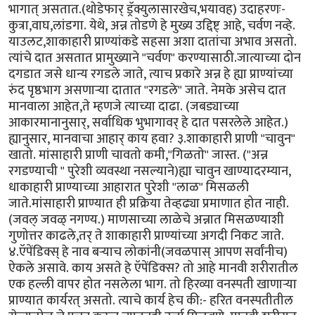
भागात् असतात.(थोडेफार् ड्रॅक्युलासारखेच,भयावह) उदाहरणः-
कुत्रा,वाघ,लांडगा. येथे, अन्न तोडणे हे मुख्य उद्दिष्ट् आहे, चर्वण नव्हे.
याउलट,शाकाहारी प्राण्यांकडे सहसा अशा दातांचा अभाव असतो.
त्यांचे दात असतात प्रामुख्याने "चर्वण" करण्यासाठी.जात्याच्या दोन
दगडात जसे धान्य रगडले जाते, त्याच प्रकारे अन्न हे ह्या प्राण्यांच्या
रुंद पृष्ठभाग असणार्‍या दातात "रगडले" जाते. नेमके असेच दात
मानवाला आहेत,ते म्हणजे त्याच्या दाढा. (जबड्याच्या
आकारमानानुसार्, सर्वाधिक भुभागावर् हे दात पसरलेले आहेत.)
ह्यानुसार, मानवाचा आहार् काय हवा? ३.शाकाहारी प्राणी "चावुन"
खातो. मांसाहारी प्राणी चावतो कमी,"गिळतो" जास्त. ("अन्न
रगडण्याची " पुरेशी व्यवस्था नसल्याने)ह्या चावुन खाण्यादरम्यान,
धाकाहारी प्राण्याच्या आहारात पुरेशी "लाळ" मिसळली
जाते.मांसाहारी प्राण्यात ही प्रक्रिया तेव्हढ्या प्रमाणात होत नाही.
(जवल् जवळ् नगण्य.) माणसाच्या लाळेचे अन्नात मिसळण्याशी
गुणोत्तर काढले,तर् ते शाकाहारी प्राण्यांच्या अगदी निकट जाते.
४.ऍपेंडिक्स् हे नाव बर्‍याच लोकांनी(जवळपास् आपण सर्वांनीच)
ऐकले असावे. काय असते हे ऍपेंडिक्स? तो आहे मानवी शरीरातील
एक हल्ली वापर होत नसलेला भाग. तो हिरव्या वनस्पती खाणार्‍या
प्राण्यात कार्यरत् असतो. त्याचे कार्य हेच की:- हरित वनस्पतीतील