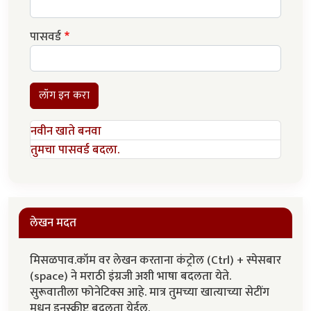
पासवर्ड
लॉग इन करा
नवीन खाते बनवा
तुमचा पासवर्ड बदला.
लेखन मदत
मिसळपाव.कॉम वर लेखन करताना कंट्रोल (Ctrl) + स्पेसबार
(space) ने मराठी इंग्रजी अशी भाषा बदलता येते.
सुरूवातीला फोनेटिक्स आहे. मात्र तुमच्या खात्याच्या सेटींग
मधून इनस्क्रीप्ट बदलता येईल.