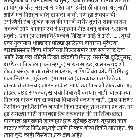
सेल्युलोज चे पचन करुन त्यातुनही उर्जा मिळवणे. मानवी शरीरात
हा भाग् कार्यरत् नसल्याने हरित भाग उर्जेसाठी वापरता येत् नाही
आणि मग विष्ठेतुन बाहेर् टाकला जातो. पण ह्या अवयवाची
उपस्थिती हेच सुचित करते की मानवी शरीर तुर्तास शाकाहारास
जवळचे आहे. शाकाहारच ते प्रमुख्याने नीट पचवु शकते. ५.सहज
प्रवृत्ती:- एका (पाश्चात्त्य)विश्लेषकाचे निरिक्षण आहे ते असे........ तुम्ही
एका नुकत्याच थोड्याशा मोठ्या झालेल्या वाघाच्या भुकेल्या
बछड्यासमोर किंवा मांजरीच्या पिल्लासमोर एक सफरचंद ठेवा
आणि ठेवा एक छोटेसे जिवंत कोंबडीचे पिल्लु. नैसर्गिक बुद्धिनुसार्,
बछडे त्या पिलाला (भक्ष्य म्हणुन) मारुन खाइल, व सफरचंदाशी
खेळत बसेल्. आता तसेच सफरचंद आणि जिवंत कोंबडीचे पिल्लु
एका निरागस , भुकेल्या ,(माणसाच्या)बालकाच्या समोर ठेवा.
बालक ते सफरचंद खाउन टाकेल आणि त्या पिलाशी खेळण्यात मग्न
होइल. बछडे सफरचंद् खायचा विचारही करणार् नाही. बालक त्या
पिलाला मारुन मग खाण्याचा विचारही करणार नाही. ह्याचे कारण?
नैसर्गिक वृत्ती,नैसर्गिक जाणीव किंवा उपजत् ज्ञान म्हणा हवं तर. मग
ह्या सगळ्या गोष्टी बर्‍याचशा हेच सुचवतात की शारिरिक दृष्ट्या
मानवाला प्रामुख्याने शाकाहार हाच सुटेबल् ठरतो. तूम्हाला काय
वाटतं? वरील निरिक्षण,तर्क् आणि निष्कर्ष योग्य दिशेने जाताहेत, की
त्यात कुठे काही विसंगती,तर्क् दोष आहे?