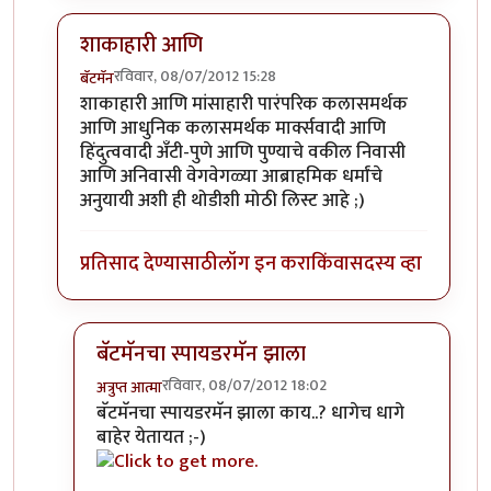
शाकाहारी आणि
रविवार, 08/07/2012 15:28
बॅटमॅन
In reply to
कला आणि शाकाहार
by
चित्रगुप्त
शाकाहारी आणि मांसाहारी पारंपरिक कलासमर्थक
आणि आधुनिक कलासमर्थक मार्क्सवादी आणि
हिंदुत्ववादी अँटी-पुणे आणि पुण्याचे वकील निवासी
आणि अनिवासी वेगवेगळ्या आब्राहमिक धर्मांचे
अनुयायी अशी ही थोडीशी मोठी लिस्ट आहे ;)
प्रतिसाद देण्यासाठी
लॉग इन करा
किंवा
सदस्य व्हा
बॅटमॅनचा स्पायडरमॅन झाला
रविवार, 08/07/2012 18:02
अत्रुप्त आत्मा
In reply to
शाकाहारी आणि
by
बॅटमॅन
बॅटमॅनचा स्पायडरमॅन झाला काय..? धागेच धागे
बाहेर येतायत ;-)