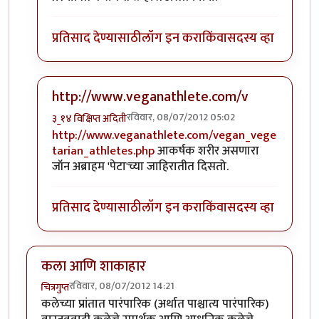
प्रतिसाद देण्यासाठी
लॉग इन करा
किंवा
सदस्य व्हा
http://www.veganathlete.com/v
रविवार, 08/07/2012 05:02
३_१४ विक्षिप्त अदिती
In reply to
अनेक शाकाहारी पदार्थ आणि सगळे
by
अप्पा जो
http://www.veganathlete.com/vegan_vege
tarian_athletes.php
आकर्षक शरीर असणारा
जॉन अब्राहम 'पेटा'च्या जाहिरातीत दिसतो.
प्रतिसाद देण्यासाठी
लॉग इन करा
किंवा
सदस्य व्हा
कला आणि शाकाहार
रविवार, 08/07/2012 14:21
चित्रगुप्त
कलेच्या प्रांतात पारंपारिक (अर्थात पाश्चात्य पारंपारिक)