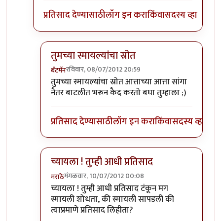
प्रतिसाद देण्यासाठी
लॉग इन करा
किंवा
सदस्य व्हा
तुमच्या स्मायल्यांचा स्रोत
रविवार, 08/07/2012 20:59
बॅटमॅन
In reply to
बॅटमॅनचा स्पायडरमॅन झाला
by
अत्रुप्त आत्मा
तुमच्या स्मायल्यांचा स्रोत आत्ताच्या आत्ता सांगा
नैतर बाटलीत भरून कैद करतो बघा तुम्हाला ;)
प्रतिसाद देण्यासाठी
लॉग इन करा
किंवा
सदस्य व्हा
च्यायला ! तुम्ही आधी प्रतिसाद
मंगळवार, 10/07/2012 00:08
मराठे
In reply to
बॅटमॅनचा स्पायडरमॅन झाला
by
अत्रुप्त आत्मा
च्यायला ! तुम्ही आधी प्रतिसाद टंकून मग
स्मायली शोधता, की स्मायली सापडली की
त्याप्रमाणे प्रतिसाद लिहीता?