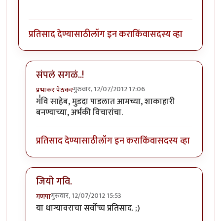
प्रतिसाद देण्यासाठी
लॉग इन करा
किंवा
सदस्य व्हा
संपलं सगळं..!
गुरुवार, 12/07/2012 17:06
प्रभाकर पेठकर
In reply to
...
by
गवि
ग॑वि साहेब, मुडदा पाडलात आमच्या, शाकाहारी
बनण्याच्या, अर्भकी विचारांचा.
प्रतिसाद देण्यासाठी
लॉग इन करा
किंवा
सदस्य व्हा
जियो गवि.
गुरुवार, 12/07/2012 15:53
गणपा
In reply to
...
by
गवि
या धाग्यावराचा सर्वोच्च प्रतिसाद. ;)
बादावे शेवटच्या
ताटातली रश्याची वाटी फारच प्रेमाने आणुन दिलेली