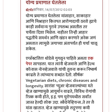
योग्य प्रमाणात घेतलेला
शनिवार, 14/07/2012 02:03
बॅटमॅन
In reply to
समर्थन-खंडन....
by
प्रभाकर पेठकर
योग्य प्रमाणात घेतलेला मांसाहार, शाकाहार
आणि मिश्राहार कितपत आरोग्यदायी ठरतो ह्याचे
काही सर्वमान्य पुरावे उपलब्ध असतील तर
चर्चेला दिशा मिळेल. नाहीतर तिन्ही आहार
पद्धतींचे समर्थन आणि खंडन करणारे अनेक जणं
असतात त्यामुळे जगाच्या अंतापर्यंत ही चर्चा चालू
शकेल.
एग्जॅक्टलि!!! थोडेसे गुगलून पाहिले असता
एक
पेपर
सापडला. यात त्यांनी व्हेजवाले आणि हेल्थ
कॉन्शस नोनव्हेजवाले यांची तुलना करून निष्कर्ष
काढले ते त्यांच्याच शब्दांत देतो. शीर्षकः
Vegetarian diets, chronic diseases and
longevity. सारांशः प्युअर व्हेजवाल्यांच्या मते
व्हेज खाण्यामुळे आयुर्मान वाढते, विविध रोगांची
रिस्क कमी होते, इ.इ. पण युरोपमधील सर्वांत
जास्त हेल्दी लोक उदा. स्कँडेनेव्हियन्स..ते तर लै
मांस खातात. व्हेज खाण्यामुळे लट्ठपणा कमी