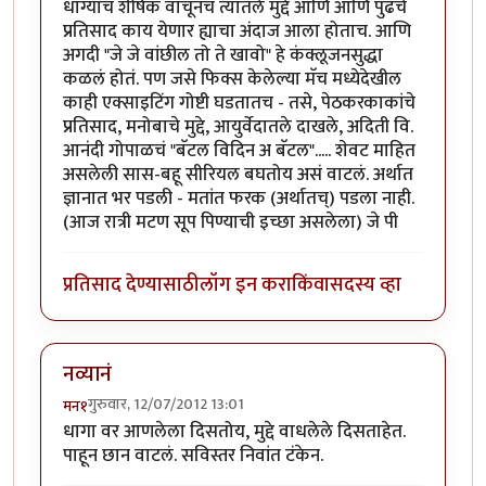
धाग्याचं शीर्षक वाचूनच त्यातले मुद्दे आणि आणि पुढचे
प्रतिसाद काय येणार ह्याचा अंदाज आला होताच. आणि
अगदी "जे जे वांछील तो ते खावो" हे कंक्लूजनसुद्धा
कळलं होतं. पण जसे फिक्स केलेल्या मॅच मध्येदेखील
काही एक्साइटिंग गोष्टी घडतातच - तसे, पेठकरकाकांचे
प्रतिसाद, मनोबाचे मुद्दे, आयुर्वेदातले दाखले, अदिती वि.
आनंदी गोपाळचं "बॅटल विदिन अ बॅटल"..... शेवट माहित
असलेली सास-बहू सीरियल बघतोय असं वाटलं. अर्थात
ज्ञानात भर पडली - मतांत फरक (अर्थातच्) पडला नाही.
(आज रात्री मटण सूप पिण्याची इच्छा असलेला) जे पी
प्रतिसाद देण्यासाठी
लॉग इन करा
किंवा
सदस्य व्हा
नव्यानं
गुरुवार, 12/07/2012 13:01
मन१
धागा वर आणलेला दिसतोय, मुद्दे वाधलेले दिसताहेत.
पाहून छान वाटलं. सविस्तर निवांत टंकेन.