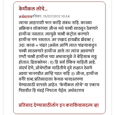
केमीकल लोचे...
रविवार, 15/07/2012 10:34
अर्धवटराव
In reply to
गुडघेदुखी आणि आहार
by
चित्रगुप्त
त्याचा आहाराशी फार काहि संबंध नाहि. काळ्या
अफ्रिकन लोकांच्या जीन्स मधे चरबी साठवुन ठेवणारे
हार्मोन्स नसतात. त्यामुळे चरबी कंट्रोल करणारे
हार्मोन्स पण नसतात. जर एखादं हायब्रीड प्रॉडक्ट (
उदा. काळं + पांढरं )असेल आणि त्यात पांढर्‍याकडुन
चरबी साठवणारे हार्मोन्स आले तर त्यांना अडवणारे
एण्टी चरबी हार्मोन्स च्या अभावामुळे ते बेहिसाब लठ्ठ
होतात. ढिशक्लेमर : १) हि सर्व ऐकिव माहिती आहे.
संदर्भ देणे, ऑथेण्टीक माहितीचे दुवे लक्षात ठेवणे
अश्या भानगडीत आम्हि पडत नाहि २) जीन्स, हार्मोन्स
वगैरे शब्द प्रतिसादाला केवळ भारदस्तपणा
येण्यासाठी वापरले आहेत. "केमीकल लोचे" या एकाच
पिशवीत हि मंडई निपटता येईल. अर्धवटराव
प्रतिसाद देण्यासाठी
लॉग इन करा
किंवा
सदस्य व्हा