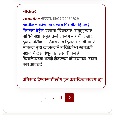
आवडलं.
रविवार, 15/07/2012 17:29
प्रभाकर पेठकर
In reply to
केमीकल लोचे...
by
अर्धवटराव
"केमीकल लोचे" या एकाच पिशवीत हि मंडई
निपटता येईल.
एखाद्या चित्रपटात, समुहनृत्यात
नायिकेपेक्षा, समुहातली एकदम मागची, एखादी
दुय्यम नर्तिका अतिशय गोड दिसत असावी आणि
आपल्या नृत्य कौशल्याने नायिकेपेक्षा स्वतःकडे
प्रेक्षकांचे लक्ष वेधून घेत असावी तसे हे,
डिस्क्लेमरच्या अगदी शेवटच्या कोपर्‍यातलं, वाक्य
फार आवडलं.
प्रतिसाद देण्यासाठी
लॉग इन करा
किंवा
सदस्य व्हा
Pagination
First page
Previous page
«
‹
1
2