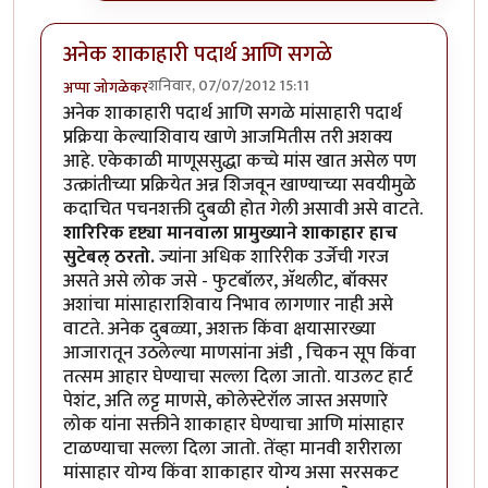
अनेक शाकाहारी पदार्थ आणि सगळे
शनिवार, 07/07/2012 15:11
अप्पा जोगळेकर
अनेक शाकाहारी पदार्थ आणि सगळे मांसाहारी पदार्थ
प्रक्रिया केल्याशिवाय खाणे आजमितीस तरी अशक्य
आहे. एकेकाळी माणूससुद्धा कच्चे मांस खात असेल पण
उत्क्रांतीच्या प्रक्रियेत अन्न शिजवून खाण्याच्या सवयीमुळे
कदाचित पचनशक्ती दुबळी होत गेली असावी असे वाटते.
शारिरिक दृष्ट्या मानवाला प्रामुख्याने शाकाहार हाच
सुटेबल् ठरतो.
ज्यांना अधिक शारिरीक उर्जेची गरज
असते असे लोक जसे - फुटबॉलर, अ‍ॅथलीट, बॉक्सर
अशांचा मांसाहाराशिवाय निभाव लागणार नाही असे
वाटते. अनेक दुबळ्या, अशक्त किंवा क्षयासारख्या
आजारातून उठलेल्या माणसांना अंडी , चिकन सूप किंवा
तत्सम आहार घेण्याचा सल्ला दिला जातो. याउलट हार्ट
पेशंट, अति लट्ट माणसे, कोलेस्टेरॉल जास्त असणारे
लोक यांना सक्तीने शाकाहार घेण्याचा आणि मांसाहार
टाळण्याचा सल्ला दिला जातो. तेंव्हा मानवी शरीराला
मांसाहार योग्य किंवा शाकाहार योग्य असा सरसकट