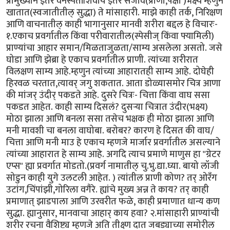
प्रामुख्याने इतर वनस्पतींशिवाय इतर सजीव(प्राणी,पक्षी )भक्ष्य म्हणुन
खातात(स्वजातीतील् सुद्धा) ते मांसाहारी. माझे काही तर्क, निरिक्षण
आणि वाचनातील् काही भागानुसार मानवी शरीरा बद्दल हे विचारः-
१.एकाच प्रवर्गातील किंवा परीवारातील(स्पेसीज् किंवा फ्यामिली)
प्राण्यांचा आहार समान/मिळताजुळता/साम्य असलेला असतो. जसे
घोडा आणि झेब्रा हे एकाच प्रवर्गातील प्राणी. त्यांच्या शरीरात
विलक्षण साम्य आहे.म्हणुन त्यांच्या आहारातही साम्य आहे. दोघेही
हिरवळ चरतात,त्यावर् जगु शकतात. आता डोळ्यासमोर चित्र आणा
की मांजर् उंदीर् पकडते आहे. दुसरे चित्रः- चित्ता किंवा वाघ ससा
पकडत आहेत. काही साम्य दिसलं? दुसर्‍या चित्रात उंदीर(भक्ष्य)
मोठा झाला आणि बनला ससा तसेच भक्षक ही मोठा झाला आणि
मनी मावशी चा बनला वाघोबा. बरोबर? कारण हे दिसत की वाघ/
चित्ता आणि मनी माउ हे एकाच म्हणजे मार्जार प्रवर्गातील असल्याने
त्यांच्या आहारात हे साम्य आहे. अगदि त्याच प्रमाणे माणुस हा "ग्रेटर
एप्स" ह्या प्रवर्गात मोडतो.(प्रवर्ग नामातील् चु.भु.द्या.घ्या. बायो लॉजी
सोडुन काही युगे उलटली आहेत. ) त्यांतील प्राणी कोण? तर् ओरँग
उटांग,चिंपांझी,गोरिला वगैरे. ह्यांचे मुख्य अन्न ते काय? तर् काही
प्रमाणात् झाडपाला आणि उरवरीत फळे, काही प्रमाणात धान्य कण
सुद्धा. ह्यानुसार, मानवाचा आहार् काय हवा? २.मांसाहारी प्राण्यांची
शरीर रचना वैशिष्ट्य म्हणजे अति तीक्ष्ण दात जबड्याच्या समोरील