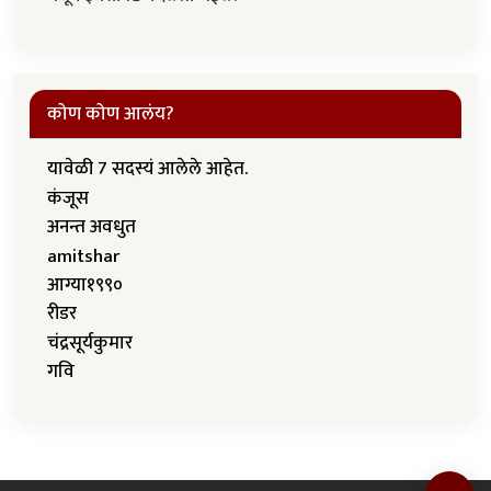
कोण कोण आलंय?
यावेळी 7 सदस्यं आलेले आहेत.
कंजूस
अनन्त अवधुत
amitshar
आग्या१९९०
रीडर
चंद्रसूर्यकुमार
गवि