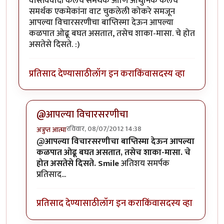
वास्तववादी कलेचे समर्थक आणि आधुनिक कलेचे
समर्थक एकमेकांना वाट चुकलेली कोकरे समजून
आपल्या विचारसरणीचा बाप्तिस्मा देऊन आपल्या
कळपात ओढू बघत असतात, तसेच शाका-मासा. चे होत
असतेसे दिसते. :)
प्रतिसाद देण्यासाठी
लॉग इन करा
किंवा
सदस्य व्हा
@आपल्या विचारसरणीचा
रविवार, 08/07/2012 14:38
अत्रुप्त आत्मा
In reply to
कला आणि शाकाहार
by
चित्रगुप्त
@
आपल्या विचारसरणीचा बाप्तिस्मा देऊन आपल्या
कळपात ओढू बघत असतात, तसेच शाका-मासा. चे
होत असतेसे दिसते. Smile
अतिशय समर्पक
प्रतिसाद...
प्रतिसाद देण्यासाठी
लॉग इन करा
किंवा
सदस्य व्हा