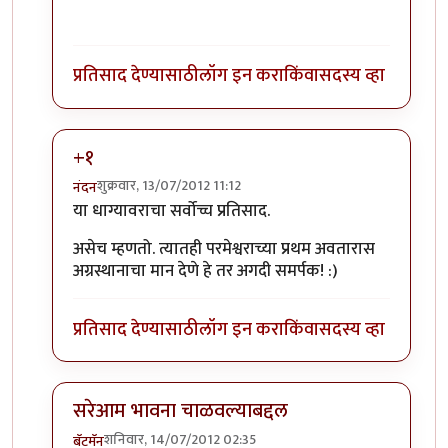
दिसते. ;)
प्रतिसाद देण्यासाठी
लॉग इन करा
किंवा
सदस्य व्हा
+१
शुक्रवार, 13/07/2012 11:12
नंदन
In reply to
...
by
गवि
या धाग्यावराचा सर्वोच्च प्रतिसाद.
असेच म्हणतो. त्यातही परमेश्वराच्या प्रथम अवतारास
अग्रस्थानाचा मान देणे हे तर अगदी समर्पक! :)
प्रतिसाद देण्यासाठी
लॉग इन करा
किंवा
सदस्य व्हा
सरेआम भावना चाळवल्याबद्दल
शनिवार, 14/07/2012 02:35
बॅटमॅन