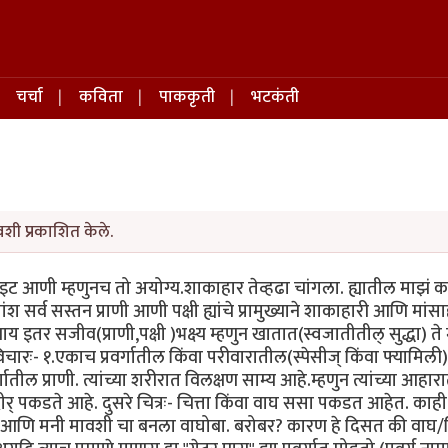
चर्चा
कविता
पाककृती
भटकंती
शी प्रकाशित केले.
ाइट आणी म्हणुनच तो अयोग्य.शाकाहार तेव्हढा चांगला. ह्यातील माझं का
 सर्व सस्तन प्राणी आणी पक्षी ह्यांचे प्रामुख्याने शाकाहारी आणि मांसाह
वाय इतर सजीव(प्राणी,पक्षी )भक्ष्य म्हणुन खातात(स्वजातीतील् सुद्धा) त
िचारः- १.एकाच प्रवर्गातील किंवा परीवारातील(स्पेसीज् किंवा फ्यामिल
तील प्राणी. त्यांच्या शरीरात विलक्षण साम्य आहे.म्हणुन त्यांच्या आहा
पकडते आहे. दुसरे चित्रः- चित्ता किंवा वाघ ससा पकडत आहेत. काही साम्
ि मनी मावशी चा बनला वाघोबा. बरोबर? कारण हे दिसत की वाघ/चित्