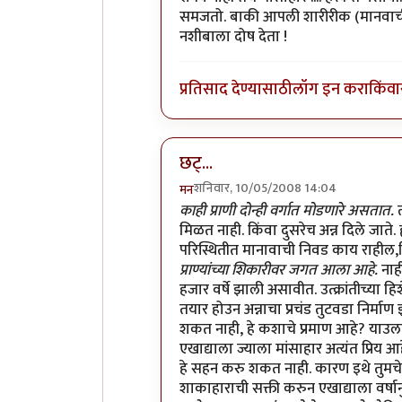
समजतो. बाकी आपली शारीरीक (मानवाची ) रच
नशीबाला दोष देता !
प्रतिसाद देण्यासाठी
लॉग इन करा
किंवा
छट्...
शनिवार, 10/05/2008 14:04
मन
In reply to
शाकाहार-मांसाहार....
by
प्
काही प्राणी दोन्ही वर्गात मोडणारे असतात.
मिळत नाही. किंवा दुसरेच अन्न दिले जाते. 
परिस्थितीत मानावाची निवड काय राहील,किं
प्राण्यांच्या शिकारीवर जगत आला आहे.
नाह
हजार वर्षे झाली असावीत. उत्क्रांतीच्या 
तयार होउन अन्नाचा प्रचंड तुटवडा निर्म
शकत नाही, हे कशाचे प्रमाण आहे? याउलट
एखाद्याला ज्याला मांसाहार अत्यंत प्रिय आ
हे सहन करु शकत नाही. कारण इथे तुमचे '
शाकाहाराची सक्ती करुन एखाद्याला वर्षान