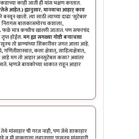
माकडाच्या काही जाती ही मांस भक्षण करतात.
रलेले आहेत.) ह्यानुसार, मानवाचा आहार् काय
 बनवून खातो. त्या साठी त्याच्या दाढा 'सुटेबल'
.
निरागस बालकासमोरच कशाला,
.
फळे मात्र कच्चीच खाल्ली जातात. पण सफरचंद
तृप्त होईल.
मग ह्या सगळ्या गोष्टी बर्‍याचशा
ासूनच तो प्राण्यांच्या शिकारीवर जगत आला आहे.
तीशास्त्रात, कला क्षेत्रात्, साहित्यक्षेत्रात,
 झाले आहे मग तो आहार अनसुटेबल कसा? अवांतर
जाते. म्हणजे बायकोच्या धाकात राहून आहार
आहे तेथे मांसाहार ची गरज नाही, पण जेथे शाकाहार
ले आहे व मी माकडाला लहानपणा पासूनच मांसाहारी