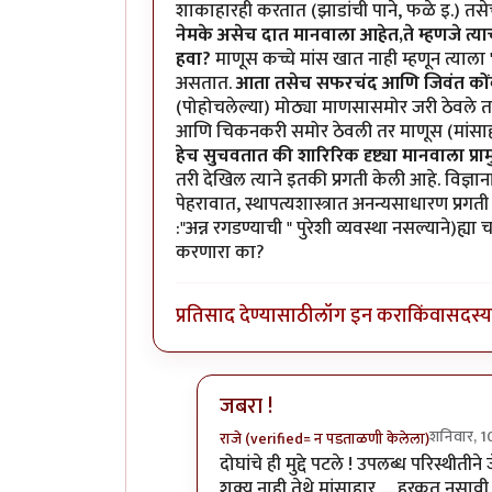
शाकाहारही करतात (झाडांची पाने, फळे इ.) तसेच
नेमके असेच दात मानवाला आहेत,ते म्हणजे त्या
हवा?
माणूस कच्चे मांस खात नाही म्हणून त्याला 
असतात.
आता तसेच सफरचंद आणि जिवंत कोंबडी
(पोहोचलेल्या) मोठ्या माणसासमोर जरी ठेवले तर
आणि चिकनकरी समोर ठेवली तर माणूस (मांसा
हेच सुचवतात की शारिरिक दृष्ट्या मानवाला प्रा
तरी देखिल त्याने इतकी प्रगती केली आहे. विज्ञाना
पेहरावात, स्थापत्यशास्त्रात अनन्यसाधारण प्र
:"अन्न रगडण्याची " पुरेशी व्यवस्था नसल्याने)ह्या
करणारा का?
प्रतिसाद देण्यासाठी
लॉग इन करा
किंवा
सदस्य 
जबरा !
शनिवार, 
राजे (verified= न पडताळणी केलेला)
In reply to
शाकाहार-मांसाहार....
by
प्
दोघांचे ही मुद्दे पटले ! उपलब्ध परिस्थीत
शक्य नाही तेथे मांसाहार .... हरकत नसाव