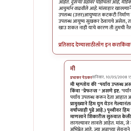
आहेत. दुसर्‍या ग्रहांवर पोहोचला आहे, मेडिकल
आयुर्मान वाढवीले आहे.
मांसाहार खाल्ल्या
उपलब्ध (उत्तर)आयुष्यात कटकटी निर्माण ह
उपलब्ध आयुष्य सुखकर ठेवायचे असेल, तर 
खाउ शकत नाही याचे कारण ती तुमची नैसर्
प्रतिसाद देण्यासाठी
लॉग इन करा
किंवा
मी
शनिवार, 10/05/2008 1
प्रभाकर पेठकर
In reply to
छट्...
by
मन
मी म्हण्तोय की "पर्याय उप्लब्ध 
किंवा "प्रेफरन्स " असणे इष्ट.
'पर्य
पर्याय उपलब्ध करून देता आहात 
प्रामुख्याने हिम युग येउन गेल्यान
वर्षांच्याही पुढे आहे.) पृथ्वीवर
माणसाने शिकारीस सुरुवात केली
लागल्यावर लावले आहेत. मांस, जे 
अभिप्रेत आहे. ज्या अन्नाच्या सेवना