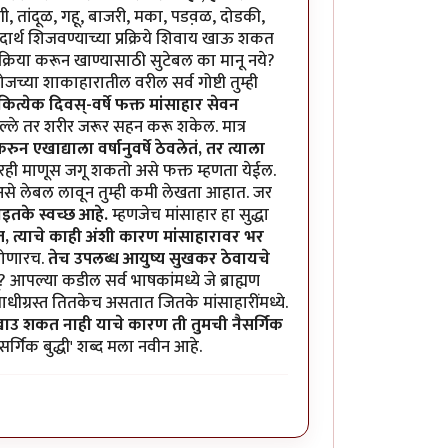
ी, तांदूळ, गहू, बाजरी, मका, पडव़ळ, दोडकी,
ार्थ शिजवण्याच्या प्रक्रिये शिवाय खाऊ शकत
्रक्रिया करून खाण्यासाठी सुटेबल का मानू नये?
जच्या शाकाहारातील वरील सर्व गोष्टी तुम्ही
कित्येक दिवस्-वर्षे फक्त मांसाहार सेवन
ल्ले तर शरीर जरूर सहन करू शकेल. मात्र
 एखाद्याला वर्षानुवर्षे ठेवलेतं, तर त्याला
वरही माणूस जगू शकतो असे फक्त म्हणता येईल.
असे लेबल लावून तुम्ही कमी लेखता आहात. जर
शाइतके स्वच्छ आहे.
म्हणजेच मांसाहार हा सुद्धा
ात, त्याचे काही अंशी कारण मांसाहारावर भर
होणारच.
तेच उपलब्ध आयुष्य सुखकर ठेवायचे
आपल्या कडील सर्व भाषकांमध्ये जे ब्राह्मण
ाधीग्रस्त तितकेच असतात जितके मांसाहारींमध्ये.
स खाउ शकत नाही याचे कारण ती तुमची नैसर्गिक
र्गिक बुद्धी' शब्द मला नवीन आहे.