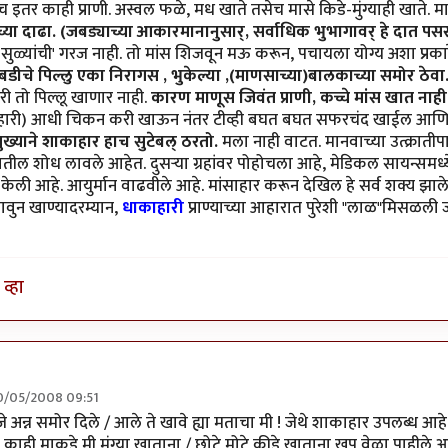
 इतर काही प्राणी. अस्वल फळे, मध खाते तसेच मासे किडे-मुंग्याही खाते. 
च्या दाढा. (जबड्याच्या आकारमानानुसार्, सर्वाधिक भुभागावर् हे दात पस
'सुळ्यांची' गरज नाही. तो मांस शिजवून मऊ करून, पचायला योग्य अशा प्रकारे
चे पिल्लु एका निरागस , भुकेल्या ,(माणसाच्या)बालकाच्या समोर ठेवा
ी तो पिल्लू खाणार नाही.
कारण माणूस जिवंत प्राणी, कच्चे मांस खात नाही
हारी) आधी चिकन करी खाऊन नंतर टीव्ही बघत बघत सफरचंद खाईल आणि 
मुख्याने शाकाहार हाच सुटेबल् ठरतो.
मला नाही वाटत. मानवाच्या उत्क्रातीप
तील शोध लावले आहेत. दुसर्‍या ग्रहांवर पोहोचला आहे, मेडिकल सायन्समध्ये, गणि
गती केली आहे. आयुर्मान वाढवीले आहे. मांसाहार करून देखिल हे सर्व शक्य
 चावुन खाण्यादरम्यान,
धाकाहारी
प्राण्याच्या आहारात पुरेशी "लाळ"मिसळली 
व्हा
10/05/2008 09:51
रभाकर पेठकर
ीने जे अन्न समोर दिले / आले ते खावे ह्या मताचा मी ! जेथे शाकाहार उपलब्ध 
ी. काही माकडे मी मुंग्या खाताना / छोटे मोटे कीडे खाताना खुप वेळा पाही