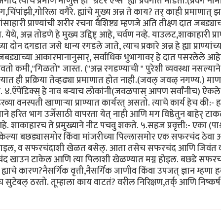
दि त्याच प्रमाणे माणुस हा "ग्रेटर एप्स" ह्या प्रवर्गात मोडतो.(प्रवर्ग नाम
,चिंपांझी,गोरिला वगैरे. ह्यांचे मुख्य अन्न ते काय? तर् काही प्रमाण
ंसाहारी प्राण्यांची शरीर रचना वैशिष्ट्य म्हणजे अति तीक्ष्ण दात जबड्
 येथे, अन्न तोडणे हे मुख्य उद्दिष्ट् आहे, चर्वण नव्हे. याउलट,शाकाहारी 
 दोन दगडात जसे धान्य रगडले जाते, त्याच प्रकारे अन्न हे ह्या प्राण्यांच
(जबड्याच्या आकारमानानुसार्, सर्वाधिक भुभागावर् हे दात पसरलेले आह
वतो कमी,"गिळतो" जास्त. ("अन्न रगडण्याची " पुरेशी व्यवस्था नसल्याने)ह
यात ही प्रक्रिया तेव्हढ्या प्रमाणात होत नाही.(जवल् जवळ् नगण्य.) मा
ते. ४.ऍपेंडिक्स् हे नाव बर्‍याच लोकांनी(जवळपास् आपण सर्वांनीच) ऐक
ा वनस्पती खाणार्‍या प्राण्यात कार्यरत् असतो. त्याचे कार्य हेच की:
याने हरित भाग उर्जेसाठी वापरता येत् नाही आणि मग विष्ठेतुन बाहेर् 
ाहारच ते प्रमुख्याने नीट पचवु शकते. ५.सहज प्रवृत्ती:- एका (पाश्चात्त्य
भुकेल्या बछड्यासमोर किंवा मांजरीच्या पिल्लासमोर एक सफरचंद ठेवा आण
मारुन खाइल, व सफरचंदाशी खेळत बसेल्. आता तसेच सफरचंद आणि जिवंत कों
ंद खाउन टाकेल आणि त्या पिलाशी खेळण्यात मग्न होइल. बछडे सफरचं
चे कारण?नैसर्गिक वृत्ती,नैसर्गिक जाणीव किंवा उपजत् ज्ञान म्हणा हव
ाच सुटेबल् ठरतो. तूम्हाला काय वाटतं? वरील निरिक्षण,तर्क् आणि निष्कर्ष