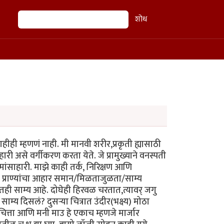
शोध
शोध
हीही म्हणणं नाही. मी मानवी शरीर,प्रकृती ह्यासाठी
ारी असे वर्गीकरण करता येते. जे प्रामुख्याने वनस्पती
े मांसाहारी. माझे काही तर्क, निरिक्षण आणि
ी) प्राण्यांचा आहार समान/मिळताजुळता/साम्य
रातही साम्य आहे. दोघेही हिरवळ चरतात,त्यावर् जगु
य दिसलं? दुसर्‍या चित्रात उंदीर(भक्ष्य) मोठा
ता आणि मनी माउ हे एकाच म्हणजे मार्जार