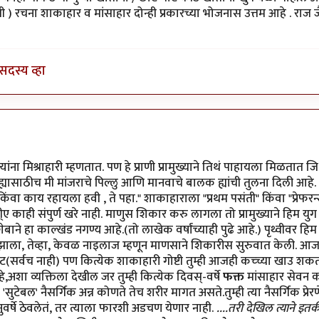
ना शाकाहार व मांसाहार दोन्ही प्रकारच्या भोजनास उत्तम आहे . राज जैन जे
सदस्य व्हा
रभाकर पेठकर
त्यांना मिश्राहारी म्हणतात. पण हे प्राणी प्रामुख्याने तिथं पाहायला मिळतात जिथ
ह्यासाठीच मी मांजराचे पिल्लु आणि मानवाचे बालक ह्यांची तुलना दिली आहे. मी
वा काय रहायला हवी , ते पहा." शाकाहाराला "प्रथम पसंती" किंवा "प्रेफरन्
ी्ए काही संपुर्ण खरे नाही. माणुस शिकार करु लागला तो प्रामुख्याने हिम युग 
हिशेबाने हा काल्खंड नगण्य आहे.(तो लाखेक वर्षांच्याही पुढे आहे.) पृथ्वीवर
ाण झाला, तेव्हा, केवळ नाइलाज म्हणून माणसाने शिकारीस सुरुवात केली. आज
(सर्वच नाही) पण कित्येक शाकाहारी गोष्टी तुम्ही आजही कच्च्या खाउ शकत
हे,अशा व्यक्तिला देखील जर तुम्ही कित्येक दिवस्-वर्षे
फक्त
मांसाहार सेवन क
सुटेबल' नैसर्गिक अन्न कोणते तेच शरीर मागत असते.तुम्ही त्या नैसर्गिक 
ुवर्षे ठेवलेतं, तर त्याला फारशी अडचण येणार नाही.
....तरी देखिल त्याने इत