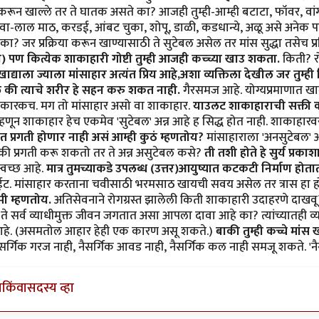
 करून खाल्ले तर ते घातक असते का? आजही तुम्ही-आम्ही बटाटा, फॉवर, वांग
वा-लाल माठ, करडई, आंबट चुका, शोपू, डाळी, कडधान्ये, अळू असे अनेक पद
 का? जर प्रक्रिया करून खाण्यासाठी ते सुटेबल असेल तर मांस सुद्धा तसेच प
) पण कित्येक शाकाहारी गोष्टी तुम्ही आजही कच्च्या खाउ शकता.
किती? रो
ाद्याला ज्याला मांसाहार अत्यंत प्रिय आहे,अशा व्यक्तिला देखील जर तुम्ही 
 की त्याचे शरीर हे सहन करु शकत नाही.
गैरसमज आहे. योग्यप्रमाणात खा
हानिकारकच. मग तो मांसाहार असो वा शाकाहार.
याउलट शाकाहाराची सक्ती करुन
हणून शाकाहार हेच एकमेव 'सुटेबल' अन्न आहे ह सिद्ध होत नाही. शाकाहार
त प्रगती होणार नाही असं आम्ही कुठं म्हणतोय?
मांसाहाराला 'अनसुटेबल' 
की प्रगती करू शकतो तर ते अन्न असुटेबल कसे?
ती तशी होते हे सुर्य प्रका
स्वच्छ आहे.
मात्र तुमच्याकडे उपलब्ध (उत्तर)आयुष्यात कटकटी निर्माण होत
ईट. मांसाहार करताना चवीसाठी भरमसाठ खायची सवय असेल तर त्रास हा 
मी म्हणतोय.
अतिसेवनाने रोगग्रस्त झालेली किती शाकाहारी उदाहरणे दाखवू? 
ते सर्व व्याधीमुक्त जीवन जगतात असा आपला दावा आहे का? त्यांच्यातही व्य
आहे. (असमतोल आहार हेही एक कारण असू शकते.)
बाकी तुम्ही कच्चे मां
सर्गिक गरज नाही, नैसर्गिक आवड नाही, नैसर्गिक कल नाही समजू शकते. 'नैस
ा
किंवा
सदस्य व्हा