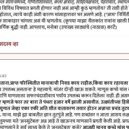
 सायन्समध्ये, गणितीशास्त्रात, कला क्षेत्रात्, साहित्यक्षेत्रात, पेहरावात, स्था
ने विविध विषयात प्रगती होणार नाही असं आम्ही कुठं म्हणतोय? ती तशी होते हे 
ोतात, त्याचे काही अंशी कारण मांसाहारावर भर असणे आहे. ("आम" निर्मिती ,
शाकाहार चांगला असं मी म्हणतोय. (कृपया माझा नीलकांत रावांना खाली दिले
गिक बुद्धी नाही. आपलाच, मनोबा (उपाख्य साठ्यांचे (नाठाळ) कार्टे)
सदस्य व्हा
5:45
असताना,प्राप्त परिस्थितीत मानावाची निवड काय राहील,किंवा काय रहायला 
ाय उपलब्ध असताना' हे महत्त्वाचे. मांजर दोन्ही खाऊ शकते. माणूस कच्चे मांस 
आणि माणसाला सफरचंदाशीवाय पर्याय उपलब्ध करून दिलेला नाही. ही अस
ंतर म्हणजे फार तर बारा ते पंधरा हजार वर्षे झाली असावीत. उत्क्रांतीच्या 
 हिम युगात जेव्हा एका एकी अति शीत वातावरण तयार होउन अन्नाचा प्रचंड तु
.
मान्य. माझे ह्या बाबतीत ज्ञान तुटपुंजे आहे. पण शब्दांवर न जाता आशय लक्
तुमच्या मते 'अनसुटेबल' अन्न आहे ते खाऊनच माणसाने प्रगती केली आहे. प्र
ने माणसाने हे सर्व साध्य केले ते 'अनसुटेबल' कसे?
आजही मानव कच्चे मांस फ