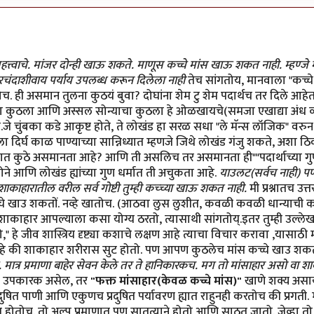
1
 पेठकर
हत्त्वाचे. मांजर दोन्ही खाऊ शकते. माणूस कच्चे मांस खाऊ शकत नाही. म्हण्जे म
ाशीवाय पर्याय उपलब्ध करून दिलेला नाही
तेच सांगतोय, मानवाला "कच्चे 
ोच. ही असमान तुलना कुठयं बुवा? दोघांना शेम टु शेम पदार्थच तर दिले आहेत.
ा कुठला आणि अस्सल सोन्याचा कुठला हे ओळखायचे(समजा एखाद्या अंध व्य
े चुंबका कडे आकृष्ट होते, ते लोखंड हा सरळ सधा "ले मॅन्स लॉजिक" वरुन
ीला दिर्घ काळ पाण्याच्या सान्निध्यात म्हणजे जिथे लोखंड गंजु शकते, अशा ठ
ात कुठे असमानता आहे? आणि ती असलिच तर असमानता ही""पदार्थाच्या गुणध
े आणि लोखंड ह्यांच्या गुण धर्मात ती अचुकता आहे.
याउलट(सर्वच नाही) पण 
ाकाहारातील वरील सर्व गोष्टी तुम्ही कच्च्या खाऊ शकत नाही.
मी प्रश्नातच उ
च्चे खाउ शकतों. नव्हे खातोच. (आठवा लुस लुशीत, कवळी कवळी धान्याच
 शाकाहार आपल्याला कसा योग्य ठरतो, त्यासाथी सांगतोय्.इतर तुम्ही उल्ले
हे जीव शास्त्रिय दृष्ट्या कशाचे लक्षण आहे त्याचा विचार करावा ,यासाठी
े की शाकाहार शरीरास सुट होतो. पण आपण कुठलेच मांस कच्चे खाउ शक
ात्र प्रमाणा बाहेर सेवन केले तर ते हानिकारकच. मग तो मांसाहार असो वा श
ा उपकारक असेल, तर
"फक्त मांसाहार(केवळ कच्चे मांस)"
खाणे शक्य असायल
प्रदुषित पाणी आणि एकुणच प्रदुषित पर्यावरण ह्यात राहुनही करतोच की प्रगती
ाय होतोच. तो अल्प प्रमाणात पण सातत्याने होतो आणि साठत जातो. जेव्हा तो त