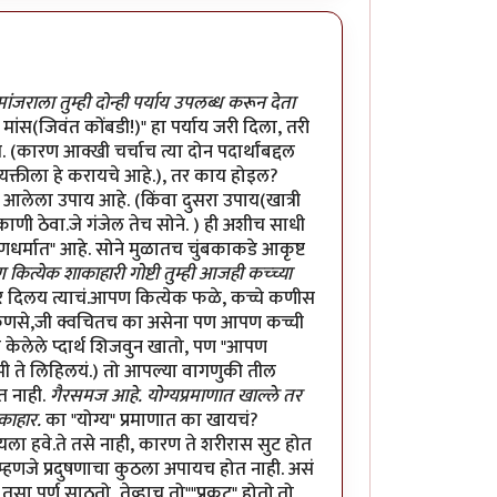
ांजराला तुम्ही दोन्ही पर्याय उपलब्ध करून देता
मांस(जिवंत कोंबडी!)" हा पर्याय जरी दिला, तरी
 (कारण आक्खी चर्चाच त्या दोन पदार्थांबद्दल
क्तीला हे करायचे आहे.), तर काय होइल?
 आलेला उपाय आहे. (किंवा दुसरा उपाय(खात्री
िकाणी ठेवा.जे गंजेल तेच सोने. ) ही अशीच साधी
र्मात" आहे. सोने मुळातच चुंबकाकडे आकृष्ट
कित्येक शाकाहारी गोष्टी तुम्ही आजही कच्च्या
त्तर दिलय त्याचं.आपण कित्येक फळे, कच्चे कणीस
ी कणसे,जी क्वचितच का असेना पण आपण कच्ची
ख केलेले प्दार्थ शिजवुन खातो, पण "आपण
 मी ते लिहिलयं.) तो आपल्या वागणुकी तील
त नाही.
गैरसमज आहे. योग्यप्रमाणात खाल्ले तर
ाकाहार.
का "योग्य" प्रमाणात का खायचं?
ा हवे.ते तसे नाही, कारण ते शरीरास सुट होत
. म्हणजे प्रदुषणाचा कुठला अपायच होत नाही. असं
सा पुर्ण साठतो, तेव्हाच तो""प्रकट" होतो.तो