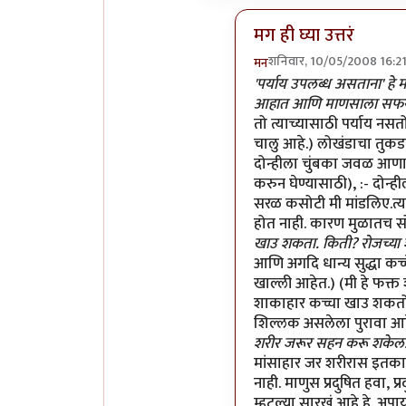
मग ही घ्या उत्तरं
शनिवार, 10/05/2008 16:2
मन
In reply to
मी
by
प्रभाकर
'पर्याय उपलब्ध असताना' हे म
आहात आणि माणसाला सफरचंद
तो त्याच्यासाठी पर्याय नसत
चालु आहे.) लोखंडाचा तुकड
दोन्हीला चुंबका जवळ आणा.ज
करुन घेण्यासाठी), :- दोन्ह
सरळ कसोटी मी मांडलिए.त्य
होत नाही. कारण मुळातच सोन
खाउ शकता. किती? रोजच्या श
आणि अगदि धान्य सुद्धा क
खाल्ली आहेत.) (मी हे फक्त
शाकाहार कच्चा खाउ शकतो," 
शिल्लक असलेला पुरावा आह
शरीर जरूर सहन करू शकेल. म
मांसाहार जर शरीरास इतक
नाही. माणुस प्रदुषित हवा, 
म्हट्ल्या सारखं आहे हे. अप