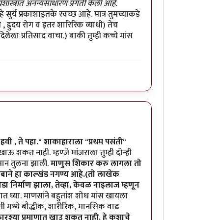
पत्यशास्त्रात अनन्यसाधारण प्रगती केली आहे.
सुर्य प्रकाशाइतके स्वच्छ आहे. मात्र तुमच्याकडे
 ह्रुदय रोग व इतर शारिरिक व्याधी) तेच
ला प्रतिसाद वाचा.) बाकी तुम्ही कच्चे मांस
हवी , ते पहा." शाकाहाराला "प्रथम पसंती"
खाऊ शकत नाही. म्हण्जे मांजराला तुम्ही दोन्ही
मान तुलना झाली.
माणुस शिकार करु लागला तो
हिशेबाने हा काल्खंड नगण्य आहे.(तो लाखेक
टवडा निर्माण झाला, तेव्हा, केवळ नाइलाज म्हणून
षात घ्या. माणसांने बहुतांश शोध मांस खायला
गती मध्ये बौद्धीक, शारीरिक, मानसिक वाढ
ारश्या प्रमाणात खाउ शकत नाही, हे कशाचे