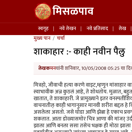
Skip to main content
मिसळपाव
Main navigation
स्वगृह
नवे लेखन
नवे प्रतिसाद
लेख
मुख्य पान
चर्चा
शाकाहार :- काही नवीन पैलु
लेखक
मन
यांनी शनिवार, 10/05/2008 05:25 या दिव
मित्रहो, जीवाची हत्या करणे वाइट,म्हणुन मांसाहार व
स्वाभावीक अन्न कुठलं आहे, ते शोधतोय. मुळात, बहुतांश
खातात, ते शाकाहारी. जे प्रामुख्याने इतर वनस्पतींशि
वाचनातील् काही भागानुसार मानवी शरीरा बद्दल हे व
असलेला असतो. जसे घोडा आणि झेब्रा हे एकाच प्रवर्गा
शकतात. आता डोळ्यासमोर चित्र आणा की मांजर् उंदीर् 
झाला आणि बनला ससा तसेच भक्षक ही मोठा झाला आण