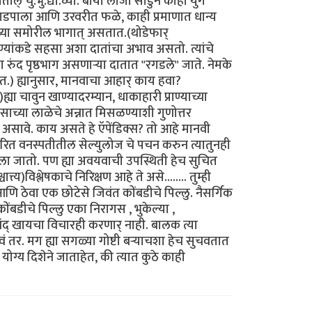
ातील् चु.भु.द्या.घ्या. बायो लॉजी सोडुन काही युगे
ात् झाडपाला आणि उरवरीत फळे, काही प्रमाणात धान्य
याच्या समोरील भागात् असतात.(थोडेफार्
प्राण्यांकडे सहसा अशा दातांचा अभाव असतो. त्यांचे
्या रुंद पृष्ठभाग असणार्‍या दातात "रगडले" जाते. नेमके
ेत.) ह्यानुसार, मानवाचा आहार् काय हवा?
्या चावुन खाण्यादरम्यान, धाकाहारी प्राण्याच्या
णसाच्या लाळेचे अन्नात मिसळण्याशी गुणोत्तर
ले असावे. काय असते हे ऍपेंडिक्स? तो आहे मानवी
- हरित वनस्पतीतील सेल्युलोज चे पचन करुन त्यातुनही
टाकला जातो. पण ह्या अवयवाची उपस्थिती हेच सुचित
)विश्लेषकाचे निरिक्षण आहे ते असे........ तुम्ही
ि ठेवा एक छोटेसे जिवंत कोंबडीचे पिल्लु. नैसर्गिक
बडीचे पिल्लु एका निरागस , भुकेल्या ,
द् खायचा विचारही करणार् नाही. बालक त्या
ं तर. मग ह्या सगळ्या गोष्टी बर्‍याचशा हेच सुचवतात
 योग्य दिशेने जाताहेत, की त्यात कुठे काही