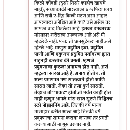
किलो कोंबडी (दुसरे तिसरे काहीच खायचे
नाही), संध्याकाळी नाश्त्याला ४-५ फिश फ्राय
आणि रात्री ए-दिड किलो मटण असा आहार
आपल्याला अपेक्षित आहे का? तसे असेल तर
आपला वाद मिटलेला आहे.
इतका उपकारक
मांसाहार शरीराला उपकारक आहे असे मी
म्हंटलेले नाही. फक्त तो 'अनसुटेबल' नाही असे
म्हंटले आहे.
माणुस प्रदुषित हवा, प्रदुषित
पाणी आणि एकुणच प्रदुषित पर्यावरण ह्यात
राहुनही करतोच की प्रगती. म्हणजे
प्रदुषणाचा कुठला अपायच होत नाही. असं
म्हट्ल्या सारखं आहे हे. अपाय होतोच. तो
अल्प प्रमाणात पण सातत्याने होतो आणि
साठत जातो. जेव्हा तो तसा पुर्ण साठतो,
तेव्हाच तो""प्रकट" होतो.तो पर्यंत काही होत
नाही म्हणुन आपले मांस खात सुटणे निश्चितच
स्लो पोइझनिंग आहे
. जितकी वर्षे मानव
मासाहार करीत आला आहे तितकी वर्षे
प्रदुषणाचा सामना करावा लागला तर प्रगती
करण्यासाठी माणूस उरणार नाही.