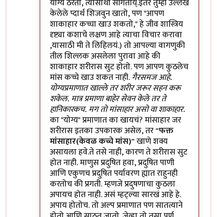
योग्य ठरतो, त्यासाथी सांगतोय्.इतर तुम्ही उल्लेख
केलेले प्दार्थ शिजवुन खातो, पण "आपण
शाकाहार कच्चा खाउ शकतो," हे जीव शास्त्रिय
दृष्ट्या कशाचे लक्षण आहे त्याचा विचार करावा
,यासाठी मी ते लिहिलयं.) तो आपल्या वागणुकी
तील शिल्लक असलेला पुरावा आहे की
शाकाहार शरीरास सुट होतो. पण आपण कुठलेच
मांस कच्चे खाउ शकत नाही.
गैरसमज आहे.
योग्यप्रमाणात खाल्ले तर शरीर जरूर सहन करू
शकेल. मात्र प्रमाणा बाहेर सेवन केले तर ते
हानिकारकच. मग तो मांसाहार असो वा शाकाहार.
का "योग्य" प्रमाणात का खायचं? मांसाहार जर
शरीरास इतका उपकारक असेल, तर
"फक्त
मांसाहार(केवळ कच्चे मांस)"
खाणे शक्य
असायला हवे.ते तसे नाही, कारण ते शरीरास सुट
होत नाही. माणुस प्रदुषित हवा, प्रदुषित पाणी
आणि एकुणच प्रदुषित पर्यावरण ह्यात राहुनही
करतोच की प्रगती. म्हणजे प्रदुषणाचा कुठला
अपायच होत नाही. असं म्हट्ल्या सारखं आहे हे.
अपाय होतोच. तो अल्प प्रमाणात पण सातत्याने
होतो आणि साठत जातो. जेव्हा तो तसा पुर्ण