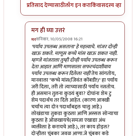
प्रतिसाद देण्यासाठी
लॉग इन करा
किंवा
सदस्य व्हा
मग ही घ्या उत्तरं
शनिवार, 10/05/2008 16:21
मन
In reply to
मी
by
प्रभाकर पेठकर
'पर्याय उपलब्ध असताना' हे महत्त्वाचे. मांजर दोन्ही
खाऊ शकते. माणूस कच्चे मांस खाऊ शकत नाही.
म्हण्जे मांजराला तुम्ही दोन्ही पर्याय उपलब्ध करून
देता आहात आणि माणसाला सफरचंदाशीवाय
पर्याय उपलब्ध करून दिलेला नाही
तेच सांगतोय,
मानवाला "कच्चे मांस(जिवंत कोंबडी!)" हा पर्याय
जरी दिला, तरी तो त्याच्यासाठी पर्याय नसतोच.
ही असमान तुलना कुठयं बुवा? दोघांना शेम टु
शेम पदार्थच तर दिले आहेत. (कारण आक्खी
चर्चाच त्या दोन पदार्थांबद्दल चालु आहे.)
लोखंडाचा तुकडा कुठला आणि अस्सल सोन्याचा
कुठला हे ओळखायचे(समजा एखाद्या अंध
व्यक्तीला हे करायचे आहे.), तर काय होइल?
दोन्हीला चुंबका जवळ आणा.जे चुंबका कडे