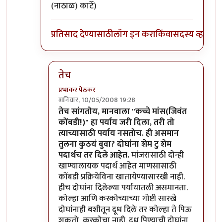
(नाठाळ) कार्टे)
प्रतिसाद देण्यासाठी
लॉग इन करा
किंवा
सदस्य व्हा
तेच
प्रभाकर पेठकर
शनिवार, 10/05/2008 19:28
In reply to
मग ही घ्या उत्तरं
by
मन
तेच सांगतोय, मानवाला "कच्चे मांस(जिवंत
कोंबडी!)" हा पर्याय जरी दिला, तरी तो
त्याच्यासाठी पर्याय नसतोच. ही असमान
तुलना कुठयं बुवा? दोघांना शेम टु शेम
पदार्थच तर दिले आहेत.
मांजरासाठी दोन्ही
खाण्यालायक पदार्थ आहेत माणसासाठी
कोंबडी प्रक्रियेविना खातायेण्यासारखी नाही.
हीच दोघांना दिलेल्या पर्यायातली असमानता.
कोल्हा आणि करकोच्याच्या गोष्टी सारखे
दोघांनाही बशीतून दूध दिले तर कोल्हा ते पिऊ
शकतो, करकोचा नाही. दूध पिण्याची दोघांना