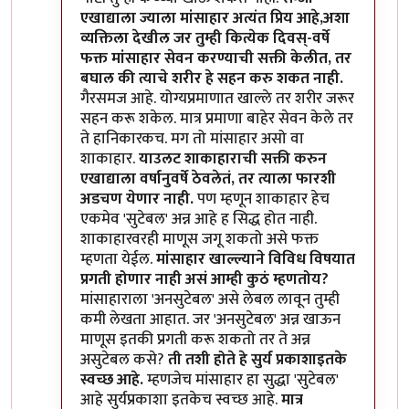
एखाद्याला ज्याला मांसाहार अत्यंत प्रिय आहे,अशा
व्यक्तिला देखील जर तुम्ही कित्येक दिवस्-वर्षे
फक्त मांसाहार सेवन करण्याची सक्ती केलीत, तर
बघाल की त्याचे शरीर हे सहन करु शकत नाही.
गैरसमज आहे. योग्यप्रमाणात खाल्ले तर शरीर जरूर
सहन करू शकेल. मात्र प्रमाणा बाहेर सेवन केले तर
ते हानिकारकच. मग तो मांसाहार असो वा
शाकाहार.
याउलट शाकाहाराची सक्ती करुन
एखाद्याला वर्षानुवर्षे ठेवलेतं, तर त्याला फारशी
अडचण येणार नाही.
पण म्हणून शाकाहार हेच
एकमेव 'सुटेबल' अन्न आहे ह सिद्ध होत नाही.
शाकाहारवरही माणूस जगू शकतो असे फक्त
म्हणता येईल.
मांसाहार खाल्ल्याने विविध विषयात
प्रगती होणार नाही असं आम्ही कुठं म्हणतोय?
मांसाहाराला 'अनसुटेबल' असे लेबल लावून तुम्ही
कमी लेखता आहात. जर 'अनसुटेबल' अन्न खाऊन
माणूस इतकी प्रगती करू शकतो तर ते अन्न
असुटेबल कसे?
ती तशी होते हे सुर्य प्रकाशाइतके
स्वच्छ आहे.
म्हणजेच मांसाहार हा सुद्धा 'सुटेबल'
आहे सुर्यप्रकाशा इतकेच स्वच्छ आहे.
मात्र