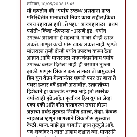
शनिवार, 10/05/2008 15:45
In reply to
छट्...
by
मन
मी म्हण्तोय की "पर्याय उप्लब्ध असताना,प्राप्त
परिस्थितीत मानावाची निवड काय राहील,किंवा
काय रहायला हवी , ते पहा." शाकाहाराला "प्रथम
पसंती" किंवा "प्रेफरन्स " असणे इष्ट.
'पर्याय
उपलब्ध असताना' हे महत्त्वाचे. मांजर दोन्ही खाऊ
शकते. माणूस कच्चे मांस खाऊ शकत नाही. म्हण्जे
मांजराला तुम्ही दोन्ही पर्याय उपलब्ध करून देता
आहात आणि माणसाला सफरचंदाशीवाय पर्याय
उपलब्ध करून दिलेला नाही. ही असमान तुलना
झाली.
माणुस शिकार करु लागला तो प्रामुख्याने
हिम युग येउन गेल्यानंतर म्हणजे फार तर बारा ते
पंधरा हजार वर्षे झाली असावीत. उत्क्रांतीच्या
हिशेबाने हा काल्खंड नगण्य आहे.(तो लाखेक
वर्षांच्याही पुढे आहे.) पृथ्वीवर हिम युगात जेव्हा
एका एकी अति शीत वातावरण तयार होउन
अन्नाचा प्रचंड तुटवडा निर्माण झाला, तेव्हा, केवळ
नाइलाज म्हणून माणसाने शिकारीस सुरुवात
केली.
मान्य. माझे ह्या बाबतीत ज्ञान तुटपुंजे आहे.
पण शब्दांवर न जाता आशय लक्षात घ्या. माणसांने