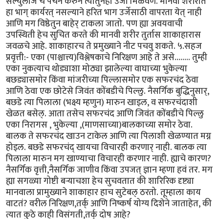
सेल्युलोज चे पचन करुन त्यातुनही उर्जा मिळवणे. मानवी शरीरात
हा भाग् कार्यरत् नसल्याने हरित भाग उर्जेसाठी वापरता येत् नाही
आणि मग विष्ठेतुन बाहेर् टाकला जातो. पण ह्या अवयवाची
उपस्थिती हेच सुचित करते की मानवी शरीर तुर्तास शाकाहारास
जवळचे आहे. शाकाहारच ते प्रमुख्याने नीट पचवु शकते. ५.सहज
प्रवृत्ती:- एका (पाश्चात्त्य)विश्लेषकाचे निरिक्षण आहे ते असे........ तुम्ही
एका नुकत्याच थोड्याशा मोठ्या झालेल्या वाघाच्या भुकेल्या
बछड्यासमोर किंवा मांजरीच्या पिल्लासमोर एक सफरचंद ठेवा
आणि ठेवा एक छोटेसे जिवंत कोंबडीचे पिल्लु. नैसर्गिक बुद्धिनुसार्,
बछडे त्या पिलाला (भक्ष्य म्हणुन) मारुन खाइल, व सफरचंदाशी
खेळत बसेल्. आता तसेच सफरचंद आणि जिवंत कोंबडीचे पिल्लु
एका निरागस , भुकेल्या ,(माणसाच्या)बालकाच्या समोर ठेवा.
बालक ते सफरचंद खाउन टाकेल आणि त्या पिलाशी खेळण्यात मग्न
होइल. बछडे सफरचंद् खायचा विचारही करणार् नाही. बालक त्या
पिलाला मारुन मग खाण्याचा विचारही करणार नाही. ह्याचे कारण?
नैसर्गिक वृत्ती,नैसर्गिक जाणीव किंवा उपजत् ज्ञान म्हणा हवं तर. मग
ह्या सगळ्या गोष्टी बर्‍याचशा हेच सुचवतात की शारिरिक दृष्ट्या
मानवाला प्रामुख्याने शाकाहार हाच सुटेबल् ठरतो. तूम्हाला काय
वाटतं? वरील निरिक्षण,तर्क् आणि निष्कर्ष योग्य दिशेने जाताहेत, की
त्यात कुठे काही विसंगती,तर्क् दोष आहे?