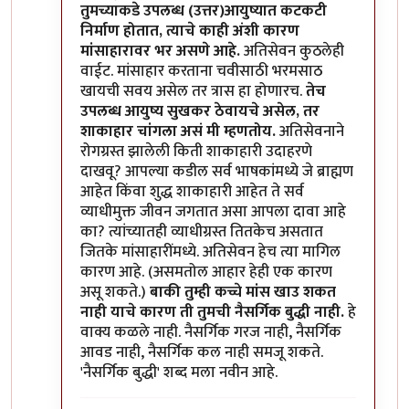
तुमच्याकडे उपलब्ध (उत्तर)आयुष्यात कटकटी
निर्माण होतात, त्याचे काही अंशी कारण
मांसाहारावर भर असणे आहे.
अतिसेवन कुठलेही
वाईट. मांसाहार करताना चवीसाठी भरमसाठ
खायची सवय असेल तर त्रास हा होणारच.
तेच
उपलब्ध आयुष्य सुखकर ठेवायचे असेल, तर
शाकाहार चांगला असं मी म्हणतोय.
अतिसेवनाने
रोगग्रस्त झालेली किती शाकाहारी उदाहरणे
दाखवू? आपल्या कडील सर्व भाषकांमध्ये जे ब्राह्मण
आहेत किंवा शुद्ध शाकाहारी आहेत ते सर्व
व्याधीमुक्त जीवन जगतात असा आपला दावा आहे
का? त्यांच्यातही व्याधीग्रस्त तितकेच असतात
जितके मांसाहारींमध्ये. अतिसेवन हेच त्या मागिल
कारण आहे. (असमतोल आहार हेही एक कारण
असू शकते.)
बाकी तुम्ही कच्चे मांस खाउ शकत
नाही याचे कारण ती तुमची नैसर्गिक बुद्धी नाही.
हे
वाक्य कळले नाही. नैसर्गिक गरज नाही, नैसर्गिक
आवड नाही, नैसर्गिक कल नाही समजू शकते.
'नैसर्गिक बुद्धी' शब्द मला नवीन आहे.