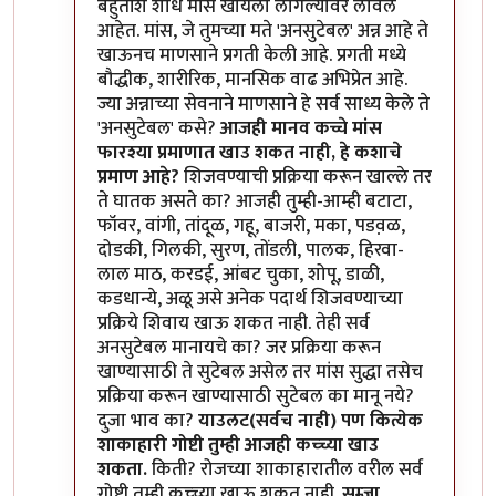
बहुतांश शोध मांस खायला लागल्यावर लावले
आहेत. मांस, जे तुमच्या मते 'अनसुटेबल' अन्न आहे ते
खाऊनच माणसाने प्रगती केली आहे. प्रगती मध्ये
बौद्धीक, शारीरिक, मानसिक वाढ अभिप्रेत आहे.
ज्या अन्नाच्या सेवनाने माणसाने हे सर्व साध्य केले ते
'अनसुटेबल' कसे?
आजही मानव कच्चे मांस
फारश्या प्रमाणात खाउ शकत नाही, हे कशाचे
प्रमाण आहे?
शिजवण्याची प्रक्रिया करून खाल्ले तर
ते घातक असते का? आजही तुम्ही-आम्ही बटाटा,
फॉवर, वांगी, तांदूळ, गहू, बाजरी, मका, पडव़ळ,
दोडकी, गिलकी, सुरण, तोंडली, पालक, हिरवा-
लाल माठ, करडई, आंबट चुका, शोपू, डाळी,
कडधान्ये, अळू असे अनेक पदार्थ शिजवण्याच्या
प्रक्रिये शिवाय खाऊ शकत नाही. तेही सर्व
अनसुटेबल मानायचे का? जर प्रक्रिया करून
खाण्यासाठी ते सुटेबल असेल तर मांस सुद्धा तसेच
प्रक्रिया करून खाण्यासाठी सुटेबल का मानू नये?
दुजा भाव का?
याउलट(सर्वच नाही) पण कित्येक
शाकाहारी गोष्टी तुम्ही आजही कच्च्या खाउ
शकता.
किती? रोजच्या शाकाहारातील वरील सर्व
गोष्टी तुम्ही कच्च्या खाऊ शकत नाही.
सम्जा