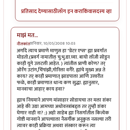
प्रतिसाद देण्यासाठी
लॉग इन करा
किंवा
सदस्य व्हा
माझं मत...
शनिवार, 10/05/2008 10:03
नीलकांत
अगदि त्याच प्रमाणे माणुस हा "ग्रेटर एप्स" ह्या प्रवर्गात
मोडतो.(प्रवर्ग नामातील् चु.भु.द्या.घ्या. बायो लॉजी सोडुन
काही युगे उलटली आहेत. ) त्यांतील प्राणी कोण? तर्
ओरँग उटांग,चिंपांझी,गोरिला वगैरे. ह्यांचे मुख्य अन्न ते
काय? तर् काही प्रमाणात् झाडपाला आणि उरवरीत
फळे, काही प्रमाणात धान्य कण सुद्धा. ह्यानुसार,
मानवाचा आहार् काय हवा?
ह्याच नियमाने आपण मांसाहार सोडायचा तर मला शंका
आहे की उद्या आमच्या अधोवस्त्रांबद्दल तर तुम्ही शंका
घेणार नाही ना? ;) अहो साहेब ह्या निसर्गातील कित्येक
गोष्टी मानवाने आपल्याला नैसर्गीक अनुकुल नसल्या तरी
त्यावर काही प्रक्रिया अथवा संस्कार करून त्या