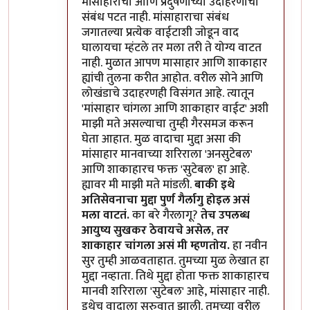
मांसाहाराचा आणि प्रदुषणाच्या उदाहरणाचा
संबंध पटत नाही. मांसाहाराचा संबंध
जगातल्या प्रत्येक वाईटाशी जोडून वाद
घालायचा म्हंटले तर मला तरी ते योग्य वाटत
नाही. मुळात आपण मासाहार आणि शाकाहार
ह्यांची तुलना करीत आहोत. वरील सोने आणि
लोखंडाचे उदाहरणही विसंगत आहे. त्यातून
'मांसाहार चांगला आणि शाकाहार वाईट' अशी
माझी मते असल्याचा तुम्ही गैरसमज करून
घेता आहात. मुळ वादाचा मुद्दा असा की
मांसाहार मानवाच्या शरिराला 'अनसुटेबल'
आणि शाकाहारच फक्त 'सुटेबल' हा आहे.
ह्यावर मी माझी मते मांडली.
बाकी इथे
अतिसेवनाचा मुद्दा पुर्ण गैर्लागु होइल असं
मला वाटतं.
का बरे गैरलागू?
तेच उपलब्ध
आयुष्य सुखकर ठेवायचे असेल, तर
शाकाहार चांगला असं मी म्हणतोय.
हा नवीन
सुर तुम्ही आळवताहात. तुमच्या मुळ लेखात हा
मुद्दा नव्हाता. तिथे मुद्दा होता फक्त शाकाहारच
मानवी शरिराला 'सुटेबल' आहे, मांसाहार नाही.
इथेच वादाला सुरुवात झाली. तुमच्या वरील