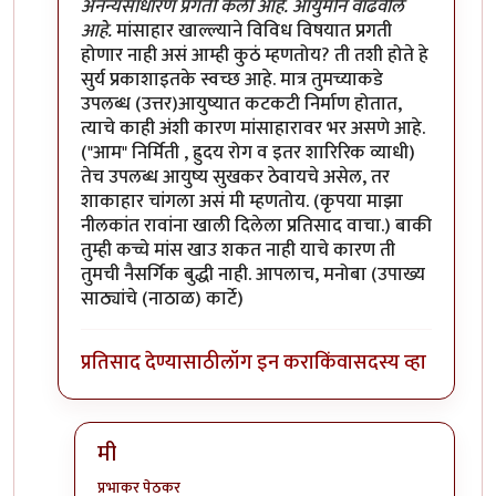
अनन्यसाधारण प्रगती केली आहे. आयुर्मान वाढवीले
आहे.
मांसाहार खाल्ल्याने विविध विषयात प्रगती
होणार नाही असं आम्ही कुठं म्हणतोय? ती तशी होते हे
सुर्य प्रकाशाइतके स्वच्छ आहे. मात्र तुमच्याकडे
उपलब्ध (उत्तर)आयुष्यात कटकटी निर्माण होतात,
त्याचे काही अंशी कारण मांसाहारावर भर असणे आहे.
("आम" निर्मिती , ह्रुदय रोग व इतर शारिरिक व्याधी)
तेच उपलब्ध आयुष्य सुखकर ठेवायचे असेल, तर
शाकाहार चांगला असं मी म्हणतोय. (कृपया माझा
नीलकांत रावांना खाली दिलेला प्रतिसाद वाचा.) बाकी
तुम्ही कच्चे मांस खाउ शकत नाही याचे कारण ती
तुमची नैसर्गिक बुद्धी नाही. आपलाच, मनोबा (उपाख्य
साठ्यांचे (नाठाळ) कार्टे)
प्रतिसाद देण्यासाठी
लॉग इन करा
किंवा
सदस्य व्हा
मी
प्रभाकर पेठकर