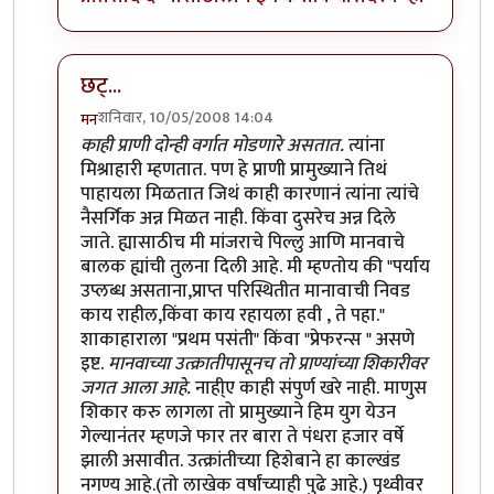
छट्...
शनिवार, 10/05/2008 14:04
मन
In reply to
शाकाहार-मांसाहार....
by
प्रभाकर पेठकर
काही प्राणी दोन्ही वर्गात मोडणारे असतात.
त्यांना
मिश्राहारी म्हणतात. पण हे प्राणी प्रामुख्याने तिथं
पाहायला मिळतात जिथं काही कारणानं त्यांना त्यांचे
नैसर्गिक अन्न मिळत नाही. किंवा दुसरेच अन्न दिले
जाते. ह्यासाठीच मी मांजराचे पिल्लु आणि मानवाचे
बालक ह्यांची तुलना दिली आहे. मी म्हण्तोय की "पर्याय
उप्लब्ध असताना,प्राप्त परिस्थितीत मानावाची निवड
काय राहील,किंवा काय रहायला हवी , ते पहा."
शाकाहाराला "प्रथम पसंती" किंवा "प्रेफरन्स " असणे
इष्ट.
मानवाच्या उत्क्रातीपासूनच तो प्राण्यांच्या शिकारीवर
जगत आला आहे.
नाही्ए काही संपुर्ण खरे नाही. माणुस
शिकार करु लागला तो प्रामुख्याने हिम युग येउन
गेल्यानंतर म्हणजे फार तर बारा ते पंधरा हजार वर्षे
झाली असावीत. उत्क्रांतीच्या हिशेबाने हा काल्खंड
नगण्य आहे.(तो लाखेक वर्षांच्याही पुढे आहे.) पृथ्वीवर