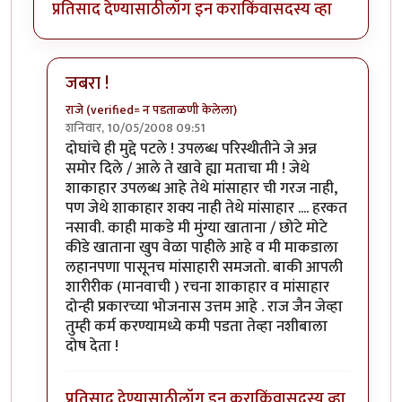
प्रतिसाद देण्यासाठी
लॉग इन करा
किंवा
सदस्य व्हा
जबरा !
राजे (verified= न पडताळणी केलेला)
शनिवार, 10/05/2008 09:51
In reply to
शाकाहार-मांसाहार....
by
प्रभाकर पेठकर
दोघांचे ही मुद्दे पटले ! उपलब्ध परिस्थीतीने जे अन्न
समोर दिले / आले ते खावे ह्या मताचा मी ! जेथे
शाकाहार उपलब्ध आहे तेथे मांसाहार ची गरज नाही,
पण जेथे शाकाहार शक्य नाही तेथे मांसाहार .... हरकत
नसावी. काही माकडे मी मुंग्या खाताना / छोटे मोटे
कीडे खाताना खुप वेळा पाहीले आहे व मी माकडाला
लहानपणा पासूनच मांसाहारी समजतो. बाकी आपली
शारीरीक (मानवाची ) रचना शाकाहार व मांसाहार
दोन्ही प्रकारच्या भोजनास उत्तम आहे . राज जैन जेव्हा
तुम्ही कर्म करण्यामध्ये कमी पडता तेव्हा नशीबाला
दोष देता !
प्रतिसाद देण्यासाठी
लॉग इन करा
किंवा
सदस्य व्हा