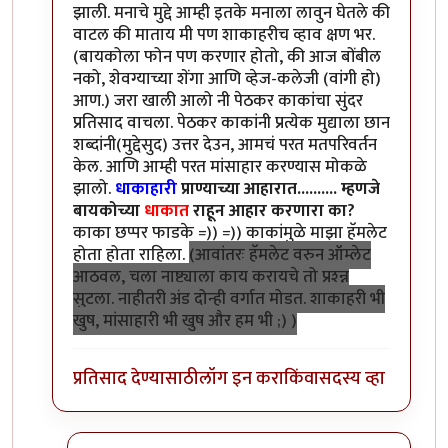
झाली. मनाचे मुद्दे आम्ही इतके मनाला लावुन घेतले की
वाटल की माताय मी पण शाकाहरीच व्हाव क्षण भर.
(बायकोला फोन पण करणार होतो, की आज बोंबील
नको, शेवग्याच्या शेंगा आणि व्हेज-कलेजी (वांगी हो)
आण.) जरा खाली आलो नी पेठकर काकांचा सुंदर
प्रतिसाद वाचला. पेठकर काकांनी प्रत्येक मुद्याला छान
शब्दांनी(मुद्देसुद) उत्तर देउन, आमचं परत मतपरिवर्तन
केल. आणि आम्ही परत मांसाहार करण्यास मोकळे
झालो.
धाकाहारी
प्राण्याच्या आहारात.......... म्हणजे
बायकोच्या
धाकात
राहून आहार करणारा का?
काका छप्पर फाडके =)) =)) काकांमुळे माझा हॅमलेट
होता होता राहिला.
(आवांतरः हॅमलेट वरुन ऑम्लेट
आठवल, चला नाष्ट्याला काय करायचे तो प्रश्न्न
सुटला. नाहीतरी अंड दोन्ही वर्गात मोडत. शाकाहरी भी
खुष, मांसाहारी भी खुष और हम भी ;) )
प्रतिसाद देण्यासाठी
लॉग इन करा
किंवा
सदस्य व्हा