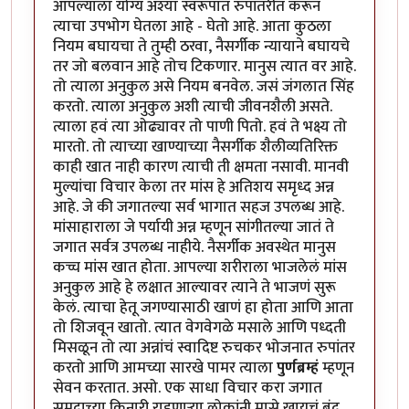
आपल्याला योग्य अश्या स्वरूपात रुपांतरीत करून
त्याचा उपभोग घेतला आहे - घेतो आहे. आता कुठला
नियम बघायचा ते तुम्ही ठरवा, नैसर्गीक न्यायाने बघायचे
तर जो बलवान आहे तोच टिकणार. मानुस त्यात वर आहे.
तो त्याला अनुकुल असे नियम बनवेल. जसं जंगलात सिंह
करतो. त्याला अनुकुल अशी त्याची जीवनशैली असते.
त्याला हवं त्या ओढ्यावर तो पाणी पितो. हवं ते भक्ष्य तो
मारतो. तो त्याच्या खाण्याच्या नैसर्गीक शैलीव्यतिरिक्त
काही खात नाही कारण त्याची ती क्षमता नसावी. मानवी
मुल्यांचा विचार केला तर मांस हे अतिशय समृध्द अन्न
आहे. जे की जगातल्या सर्व भागात सहज उपलब्ध आहे.
मांसाहाराला जे पर्यायी अन्न म्हणून सांगीतल्या जातं ते
जगात सर्वत्र उपलब्ध नाहीये. नैसर्गीक अवस्थेत मानुस
कच्च मांस खात होता. आपल्या शरीराला भाजलेलं मांस
अनुकुल आहे हे लक्षात आल्यावर त्याने ते भाजणं सुरू
केलं. त्याचा हेतू जगण्यासाठी खाणं हा होता आणि आता
तो शिजवून खातो. त्यात वेगवेगळे मसाले आणि पध्दती
मिसळून तो त्या अन्नांचं स्वादिष्ट रुचकर भोजनात रुपांतर
करतो आणि आमच्या सारखे पामर त्याला
पुर्णब्रम्हं
म्हणून
सेवन करतात. असो. एक साधा विचार करा जगात
समुद्राच्या किनारी राहणार्‍या लोकांनी मासे खायचं बंद