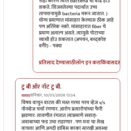
नाही कारण त्यात bacteria ची वाढ होउ
शकते. शिजवलेल्या पदार्थात उच्च
तापमानामुळे bacteria मरून जातात. )
योग्य प्रमाणात मांसाहार केल्यास ठीक आहे
पण अतिरेक नको. मांसाहारात fiber चे
प्रमाण अत्यल्प असते. त्यामुळे पोटाच्या
व्याधी होउ शकतात (अपचन, बध्द्कोष्ट
वगैरे) - पक्या
प्रतिसाद देण्यासाठी
लॉग इन करा
किंवा
सदस्य व्हा
टु बी ऑर नॉट टु बी.
शनिवार, 10/05/2008 15:34
गणपा
In reply to
शाकाहार-मांसाहार....
by
प्रभाकर पेठकर
विषय वाचुन वाटल की मस्त गरमा गरम व्हेज v/s
नॉनव्हेज चर्चा रंगणार. आरोप प्रत्यारोपांच्या फैरी
झडणार. लावणीत रंगतात त्याप्रमाणे सवाल्-
जवाबाच्या फड उभा राहाणार . पण मना चा लेख
वाचला आणि अगदी डांबिस काकां सारखी अवस्था