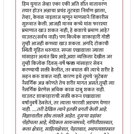
हिम युगात जेव्हा एका एकी अति शीत वातावरण
तयार होउन अन्नाचा प्रचंड तुटवडा निर्माण झाला,
तेव्हा, केवळ नाइलाज म्हणून माणसाने शिकारीस
सुरुवात केली. आजही मानव कच्चे मांस फारश्या
प्रमाणात खाउ शकत नाही, हे कशाचे प्रमाण आहे?
याउलट(सर्वच नाही) पण कित्येक शाकाहारी गोष्टी
तुम्ही आजही कच्च्या खाउ शकता. अगदि टोकाची
स्थिती गृहित धरुयात. सम्जा एखाद्याला ज्याला
मांसाहार अत्यंत प्रिय आहे,अशा व्यक्तिला देखील जर
तुम्ही कित्येक दिवस्-वर्षे
फक्त
मांसाहार सेवन
करण्याची सक्ती केलीत, तर बघाल की त्याचे शरीर हे
सहन करु शकत नाही. कारण इथे तुमचे 'सुटेबल'
नैसर्गिक अन्न कोणते तेच शरीर मागत असते.तुम्ही त्या
नैसर्गिक प्रेरणेस अधिक काळ दाबु शकत नाही.
याउलट शाकाहाराची सक्ती करुन एखाद्याला
वर्षानुवर्षे ठेवलेतं, तर त्याला फारशी अडचण येणार
नाही.
....तरी देखिल त्याने इतकी प्रगती केली आहे.
विज्ञानातील शोध लावले आहेत. दुसर्‍या ग्रहांवर
पोहोचला आहे, मेडिकल सायन्समध्ये, गणितीशास्त्रात,
कला क्षेत्रात्, साहित्यक्षेत्रात, पेहरावात, स्थापत्यशास्त्रात