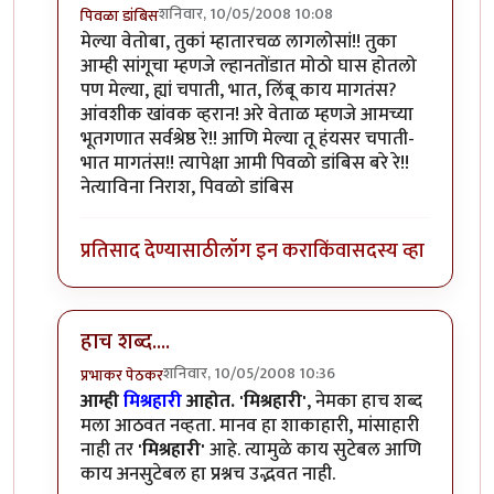
शनिवार, 10/05/2008 10:08
पिवळा डांबिस
In reply to
मस्त लिहिलेत प्रभाकर काका .
by
वेताळ
मेल्या वेतोबा, तुकां म्हातारचळ लागलोसां!! तुका
आम्ही सांगूचा म्हणजे ल्हानतोंडात मोठो घास होतलो
पण मेल्या, ह्यां चपाती, भात, लिंबू काय मागतंस?
आंवशीक खांवक व्हरान! अरे वेताळ म्हणजे आमच्या
भूतगणात सर्वश्रेष्ठ रे!! आणि मेल्या तू हंयसर चपाती-
भात मागतंस!! त्यापेक्षा आमी पिवळो डांबिस बरे रे!!
नेत्याविना निराश, पिवळो डांबिस
प्रतिसाद देण्यासाठी
लॉग इन करा
किंवा
सदस्य व्हा
हाच शब्द....
शनिवार, 10/05/2008 10:36
प्रभाकर पेठकर
In reply to
मस्त लिहिलेत प्रभाकर काका .
by
वेताळ
आम्ही
मिश्रहारी
आहोत.
'मिश्रहारी'
, नेमका हाच शब्द
मला आठवत नव्हता. मानव हा शाकाहारी, मांसाहारी
नाही तर
'मिश्रहारी'
आहे. त्यामुळे काय सुटेबल आणि
काय अनसुटेबल हा प्रश्नच उद्भवत नाही.