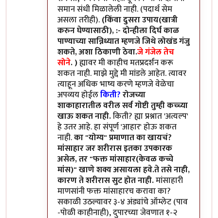
समान संधी मिळालेली नाही. (पदार्थ सेम
असला तरीही).
(किंवा दुसरा उपाय(खात्री
करुन घेण्यासाठी), :- दोन्हीला दिर्घ काळ
पाण्याच्या सान्निध्यात म्हणजे जिथे लोखंड गंजु
शकते, अशा ठिकाणी ठेवा.
जे गंजेल तेच
सोने
. )
ह्यावर मी काहीच मतप्रदर्शन करू
शकत नाही. माझे मुद्दे मी मांडले आहेत. त्यावर
त्याहून अधिक भाष्य करणे म्हणजे वेळेचा
अपव्यय होईल
किती?
रोजच्या
शाकाहारातील वरील सर्व गोष्टी तुम्ही कच्च्या
खाऊ शकत नाही.
किती? ह्या प्रश्नात 'अत्यल्प'
हे उतर आहे. हा संपूर्ण 'आहार' होऊ शकत
नाही.
का "योग्य" प्रमाणात का खायचं?
मांसाहार जर शरीरास इतका उपकारक
असेल, तर "फक्त मांसाहार(केवळ कच्चे
मांस)" खाणे शक्य असायला हवे.ते तसे नाही,
कारण ते शरीरास सुट होत नाही.
मांसाहारी
माणसांनी फक्त मांसाहारच करावा का?
सकाळी उठल्यावर ३-४ अंड्यांचे ऑम्लेट (पाव
-पोळी काहीनाही), दुपारच्या जेवणात १-२