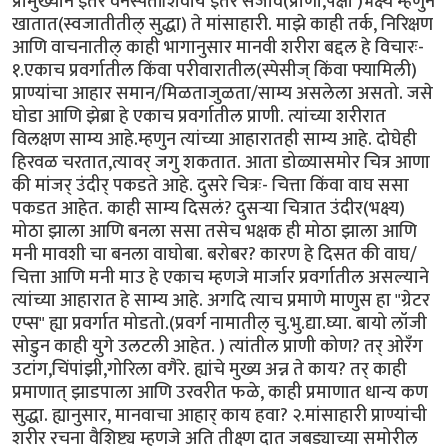
प्रामुख्याने इतर वनस्पतींशिवाय इतर सजीव(प्राणी,पक्षी )भक्ष्य म्हणुन
खातात(स्वजातीतील् सुद्धा) ते मांसाहारी. माझे काही तर्क, निरिक्षण
आणि वाचनातील् काही भागानुसार मानवी शरीरा बद्दल हे विचारः-
१.एकाच प्रवर्गातील किंवा परीवारातील(स्पेसीज् किंवा फ्यामिली)
प्राण्यांचा आहार समान/मिळताजुळता/साम्य असलेला असतो. जसे
घोडा आणि झेब्रा हे एकाच प्रवर्गातील प्राणी. त्यांच्या शरीरात
विलक्षण साम्य आहे.म्हणुन त्यांच्या आहारातही साम्य आहे. दोघेही
हिरवळ चरतात,त्यावर् जगु शकतात. आता डोळ्यासमोर चित्र आणा
की मांजर् उंदीर् पकडते आहे. दुसरे चित्रः- चित्ता किंवा वाघ ससा
पकडत आहेत. काही साम्य दिसलं? दुसर्‍या चित्रात उंदीर(भक्ष्य)
मोठा झाला आणि बनला ससा तसेच भक्षक ही मोठा झाला आणि
मनी मावशी चा बनला वाघोबा. बरोबर? कारण हे दिसत की वाघ/
चित्ता आणि मनी माउ हे एकाच म्हणजे मार्जार प्रवर्गातील असल्याने
त्यांच्या आहारात हे साम्य आहे. अगदि त्याच प्रमाणे माणुस हा "ग्रेटर
एप्स" ह्या प्रवर्गात मोडतो.(प्रवर्ग नामातील् चु.भु.द्या.घ्या. बायो लॉजी
सोडुन काही युगे उलटली आहेत. ) त्यांतील प्राणी कोण? तर् ओरँग
उटांग,चिंपांझी,गोरिला वगैरे. ह्यांचे मुख्य अन्न ते काय? तर् काही
प्रमाणात् झाडपाला आणि उरवरीत फळे, काही प्रमाणात धान्य कण
सुद्धा. ह्यानुसार, मानवाचा आहार् काय हवा? २.मांसाहारी प्राण्यांची
शरीर रचना वैशिष्ट्य म्हणजे अति तीक्ष्ण दात जबड्याच्या समोरील