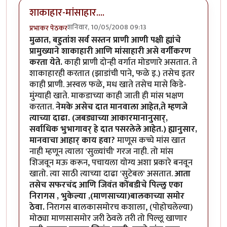
शाकाहार-मांसाहार....
शनिवार, 10/05/2008 09:13
प्रभाकर पेठकर
मुळात, बहुतांश सर्व सस्तन प्राणी आणी पक्षी ह्यांचे
प्रामुख्याने शाकाहारी आणि मांसाहारी असे वर्गीकरण
करता येते.
काही प्राणी दोन्ही वर्गात मोडणारे असतात. ते
शाकाहारही करतात (झाडांची पाने, फळे इ.) तसेच इतर
काही प्राणी. अस्वल फळे, मध खाते तसेच मासे किडे-
मुंग्याही खाते. माकडाच्या काही जाती ही मांस भक्षण
करतात.
नेमके असेच दात मानवाला आहेत,ते म्हणजे
त्याच्या दाढा. (जबड्याच्या आकारमानानुसार्,
सर्वाधिक भुभागावर् हे दात पसरलेले आहेत.) ह्यानुसार,
मानवाचा आहार् काय हवा?
माणूस कच्चे मांस खात
नाही म्हणून त्याला 'सुळ्यांची' गरज नाही. तो मांस
शिजवून मऊ करून, पचायला योग्य अशा प्रकारे बनवून
खातो. त्या साठी त्याच्या दाढा 'सुटेबल' असतात.
आता
तसेच सफरचंद आणि जिवंत कोंबडीचे पिल्लु एका
निरागस , भुकेल्या ,(माणसाच्या)बालकाच्या समोर
ठेवा.
निरागस बालकासमोरच कशाला, (पोहोचलेल्या)
मोठ्या माणसासमोर जरी ठेवले तरी तो पिल्लू खाणार