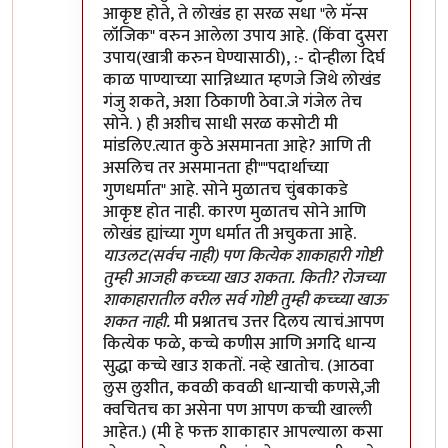
आकृष्ट होते, ते लोखंड हा सरळ सधा "ले मॅन्स
लॉजिक" वरुन आलेला उपाय आहे. (किंवा दुसरा
उपाय(खात्री करुन घेण्यासाठी), :- दोन्हीला दिर्घ
काळ पाण्याच्या सान्निध्यात म्हणजे जिथे लोखंड
गंजु शकते, अशा ठिकाणी ठेवा.जे गंजेल तेच
सोने. ) ही अशीच साधी सरळ कसोटी मी
मांडलिए.त्यात कुठे असमानता आहे? आणि ती
असलिच तर असमानता ही""पदार्थाच्या
गुणधर्मात" आहे. सोने मुळातच चुंबकाकडे
आकृष्ट होत नाही. कारण मुळातच सोने आणि
लोखंड ह्यांच्या गुण धर्मात ती अचुकता आहे.
याउलट(सर्वच नाही) पण कित्येक शाकाहारी गोष्टी
तुम्ही आजही कच्च्या खाउ शकता. किती? रोजच्या
शाकाहारातील वरील सर्व गोष्टी तुम्ही कच्च्या खाऊ
शकत नाही.
मी प्रश्नातच उत्तर दिलय त्याचं.आपण
कित्येक फळे, कच्चे कणीस आणि अगदि धान्य
सुद्धा कच्चे खाउ शकतों. नव्हे खातोच. (आठवा
लुस लुशीत, कवळी कवळी धान्याची कणसे,जी
क्वचितच का असेना पण आपण कच्ची खाल्ली
आहेत.) (मी हे फक्त शाकाहार आपल्याला कसा