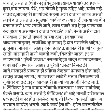
भागात् असतात.(थोडेफार् ड्रॅक्युलासारखेच,भयावह) उदाहरणः-
कुत्रा,वाघ,लांडगा. येथे, अन्न तोडणे हे मुख्य उद्दिष्ट् आहे, चर्वण नव्हे.
याउलट,शाकाहारी प्राण्यांकडे सहसा अशा दातांचा अभाव असतो.
त्यांचे दात असतात प्रामुख्याने "चर्वण" करण्यासाठी.जात्याच्या दोन
दगडात जसे धान्य रगडले जाते, त्याच प्रकारे अन्न हे ह्या प्राण्यांच्या
रुंद पृष्ठभाग असणार्‍या दातात "रगडले" जाते. नेमके असेच दात
मानवाला आहेत,ते म्हणजे त्याच्या दाढा. (जबड्याच्या
आकारमानानुसार्, सर्वाधिक भुभागावर् हे दात पसरलेले आहेत.)
ह्यानुसार, मानवाचा आहार् काय हवा? ३.शाकाहारी प्राणी "चावुन"
खातो. मांसाहारी प्राणी चावतो कमी,"गिळतो" जास्त. ("अन्न
रगडण्याची " पुरेशी व्यवस्था नसल्याने)ह्या चावुन खाण्यादरम्यान,
धाकाहारी प्राण्याच्या आहारात पुरेशी "लाळ" मिसळली
जाते.मांसाहारी प्राण्यात ही प्रक्रिया तेव्हढ्या प्रमाणात होत नाही.
(जवल् जवळ् नगण्य.) माणसाच्या लाळेचे अन्नात मिसळण्याशी
गुणोत्तर काढले,तर् ते शाकाहारी प्राण्यांच्या अगदी निकट जाते.
४.ऍपेंडिक्स् हे नाव बर्‍याच लोकांनी(जवळपास् आपण सर्वांनीच)
ऐकले असावे. काय असते हे ऍपेंडिक्स? तो आहे मानवी शरीरातील
एक हल्ली वापर होत नसलेला भाग. तो हिरव्या वनस्पती खाणार्‍या
प्राण्यात कार्यरत् असतो. त्याचे कार्य हेच की:- हरित वनस्पतीतील