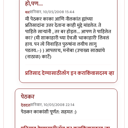
हो,पण....
शनिवार, 10/05/2008 15:44
मन
In reply to
टु बी ऑर नॉट टु बी.
by
गणपा
मी पेठकर काका आणि नीलकांत ह्यांच्या
प्रतिसादांना उत्तर देताना काही मुद्दे मांडलेत. ते
पाहिले सार्‍यांनी , तर बर होइल.... आपण ते पाहिलेत
का? (मी शाकाहारी च्या ऐवजी 'धाकाहारी' लिवलं
हाय. पन त्ये विवाहित पुरुषांना लयीच लागु
पडतय.:-) ) आपलाच, मनोबा (उपाख्य साठ्यांचे
(नाठाळ) कार्टे)
प्रतिसाद देण्यासाठी
लॉग इन करा
किंवा
सदस्य व्हा
पेठकर
शनिवार, 10/05/2008 22:14
देवदत्त
In reply to
शाकाहार-मांसाहार....
by
प्रभाकर पेठकर
पेठकर काकांशी पूर्णत: सहमत :)