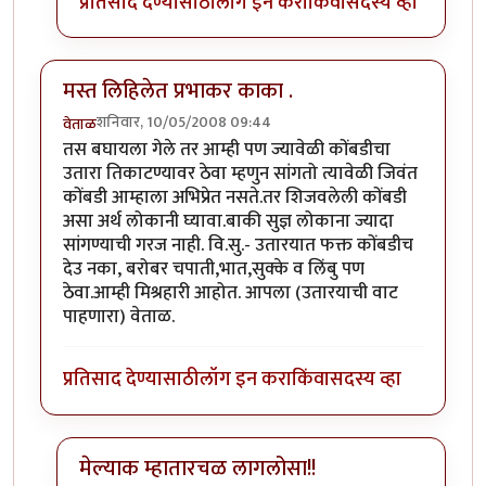
प्रतिसाद देण्यासाठी
लॉग इन करा
किंवा
सदस्य व्हा
मस्त लिहिलेत प्रभाकर काका .
शनिवार, 10/05/2008 09:44
वेताळ
तस बघायला गेले तर आम्ही पण ज्यावेळी कोंबडीचा
उतारा तिकाटण्यावर ठेवा म्हणुन सांगतो त्यावेळी जिवंत
कोंबडी आम्हाला अभिप्रेत नसते.तर शिजवलेली कोंबडी
असा अर्थ लोकानी घ्यावा.बाकी सुज्ञ लोकाना ज्यादा
सांगण्याची गरज नाही. वि.सु.- उतारयात फक्त कोंबडीच
देउ नका, बरोबर चपाती,भात,सुक्के व लिंबु पण
ठेवा.आम्ही मिश्रहारी आहोत. आपला (उतारयाची वाट
पाहणारा) वेताळ.
प्रतिसाद देण्यासाठी
लॉग इन करा
किंवा
सदस्य व्हा
मेल्याक म्हातारचळ लागलोसा!!