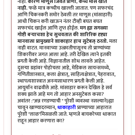
नाही.
कारण माणूस जिवंत प्राणी, कच्चे मांस खात
नाही.
फळे मात्र कच्चीच खाल्ली जातात. पण सफरचंद
आणि चिकनकरी समोर ठेवली तर माणूस (मांसाहारी)
आधी चिकन करी खाऊन नंतर टीव्ही बघत बघत
सफरचंद खाईल आणि तृप्त होईल.
मग ह्या सगळ्या
गोष्टी बर्‍याचशा हेच सुचवतात की शारिरिक दृष्ट्या
मानवाला प्रामुख्याने शाकाहार हाच सुटेबल् ठरतो.
मला
नाही वाटत. मानवाच्या उत्क्रातीपासूनच तो प्राण्यांच्या
शिकारीवर जगत आला आहे. तरी देखिल त्याने इतकी
प्रगती केली आहे. विज्ञानातील शोध लावले आहेत.
दुसर्‍या ग्रहांवर पोहोचला आहे, मेडिकल सायन्समध्ये,
गणितीशास्त्रात, कला क्षेत्रात्, साहित्यक्षेत्रात, पेहरावात,
स्थापत्यशास्त्रात अनन्यसाधारण प्रगती केली आहे.
आयुर्मान वाढवीले आहे. मांसाहार करून देखिल हे सर्व
शक्य झाले आहे मग तो आहार अनसुटेबल कसा?
अवांतर :"अन्न रगडण्याची " पुरेशी व्यवस्था नसल्याने)ह्या
चावुन खाण्यादरम्यान,
धाकाहारी
प्राण्याच्या आहारात
पुरेशी "लाळ"मिसळली जाते. म्हणजे बायकोच्या धाकात
राहून आहार करणारा का?