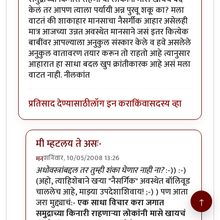
केलं तर आपण त्याला पर्यायी अन्न पुरवू शकू का? मला
वाटतं की शाकाहार मानसाचा नैसर्गीक आहार असेलही
मात्र आजच्या उन्नत अवस्थेत मानसाने जसं इतर कित्येक
बाबींवर आपल्याला अनुकुल संस्कार केले व हवे असलेले
अनुकुल वातावरण तयार करून तो राहतो आहे त्यानुसार
आहारात हा साधा बदल खुप क्रांतीकारक आहे असं मला
वाटत नाही. नीलकांत
प्रतिसाद देण्यासाठी
लॉग इन करा
किंवा
सदस्य व्हा
मी म्हटलय ते असः-
शनिवार, 10/05/2008 13:26
मन
In reply to
माझं मत...
by
नीलकांत
अधोवस्त्रांबद्दल तर तुम्ही शंका घेणार नाही ना?
:-)) :-)
(अहो, त्याहिशेबाने खर्‍या "नैसर्गिक" अवस्थेत बॉलिवूड
चाललेच आहे, माझ्या उपदेशाशिवाय! ;-) ) पण आता
↑
जरा मुद्द्याचं:-
एक साधा विचार करा जगात
समुद्राच्या किनारी राहणार्‍या लोकांनी मासे खायचं