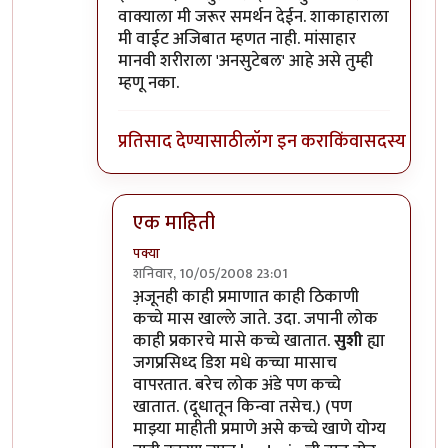
वाक्याला मी जरूर समर्थन देईन. शाकाहाराला
मी वाईट अजिबात म्हणत नाही. मांसाहार
मानवी शरीराला 'अनसुटेबल' आहे असे तुम्ही
म्हणू नका.
प्रतिसाद देण्यासाठी
लॉग इन करा
किंवा
सदस्य व्हा
एक माहिती
पक्या
शनिवार, 10/05/2008 23:01
In reply to
तेच
by
प्रभाकर पेठकर
अ़जूनही काही प्रमाणात काही ठिकाणी
कच्चे मास खाल्ले जाते. उदा. जपानी लोक
काही प्रकारचे मासे कच्चे खातात.
सुशी
ह्या
जगप्रसिध्द डिश मधे कच्चा मासाच
वापरतात. बरेच लोक अंडे पण कच्चे
खातात. (दूधातून किन्वा तसेच.) (पण
माझ्या माहीती प्रमाणे असे कच्चे खाणे योग्य