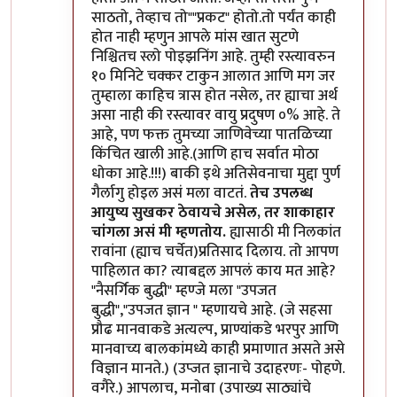
साठतो, तेव्हाच तो""प्रकट" होतो.तो पर्यंत काही
होत नाही म्हणुन आपले मांस खात सुटणे
निश्चितच स्लो पोइझनिंग आहे. तुम्ही रस्त्यावरुन
१० मिनिटे चक्कर टाकुन आलात आणि मग जर
तुम्हाला काहिच त्रास होत नसेल, तर ह्याचा अर्थ
असा नाही की रस्त्यावर वायु प्रदुषण ०% आहे. ते
आहे, पण फक्त तुमच्या जाणिवेच्या पातळिच्या
किंचित खाली आहे.(आणि हाच सर्वात मोठा
धोका आहे.!!!) बाकी इथे अतिसेवनाचा मुद्दा पुर्ण
गैर्लागु होइल असं मला वाटतं.
तेच उपलब्ध
आयुष्य सुखकर ठेवायचे असेल, तर शाकाहार
चांगला असं मी म्हणतोय.
ह्यासाठी मी निलकांत
रावांना (ह्याच चर्चेत)प्रतिसाद दिलाय. तो आपण
पाहिलात का? त्याबद्दल आपलं काय मत आहे?
"नैसर्गिक बुद्धी" म्हण्जे मला "उपजत
बुद्धी","उपजत ज्ञान " म्हणायचे आहे. (जे सहसा
प्रौढ मानवाकडे अत्यल्प, प्राण्यांकडे भरपुर आणि
मानवाच्य बालकांमध्ये काही प्रमाणात असते असे
विज्ञान मानते.) (उप्जत ज्ञानाचे उदाहरणः- पोहणे.
वगैरे.) आपलाच, मनोबा (उपाख्य साठ्यांचे