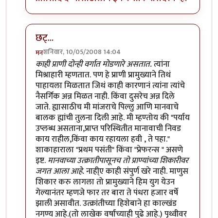
छट्...
शनिवार, 10/05/2008 14:04
मन
In reply to
शाकाहार-मांसाहार....
by
प्रभाकर पेठकर
काही प्राणी दोन्ही वर्गात मोडणारे असतात.
त्यांना
मिश्राहारी म्हणतात. पण हे प्राणी प्रामुख्याने तिथं
पाहायला मिळतात जिथं काही कारणानं त्यांना त्यांचे
नैसर्गिक अन्न मिळत नाही. किंवा दुसरेच अन्न दिले
जाते. ह्यासाठीच मी मांजराचे पिल्लु आणि मानवाचे
बालक ह्यांची तुलना दिली आहे. मी म्हण्तोय की "पर्याय
उप्लब्ध असताना,प्राप्त परिस्थितीत मानावाची निवड
काय राहील,किंवा काय रहायला हवी , ते पहा."
शाकाहाराला "प्रथम पसंती" किंवा "प्रेफरन्स " असणे
इष्ट.
मानवाच्या उत्क्रातीपासूनच तो प्राण्यांच्या शिकारीवर
जगत आला आहे.
नाही्ए काही संपुर्ण खरे नाही. माणुस
शिकार करु लागला तो प्रामुख्याने हिम युग येउन
गेल्यानंतर म्हणजे फार तर बारा ते पंधरा हजार वर्षे
झाली असावीत. उत्क्रांतीच्या हिशेबाने हा काल्खंड
नगण्य आहे.(तो लाखेक वर्षांच्याही पुढे आहे.) पृथ्वीवर