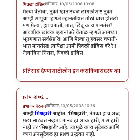
शनिवार, 10/05/2008 10:08
पिवळा डांबिस
In reply to
मस्त लिहिलेत प्रभाकर काका .
by
वेताळ
मेल्या वेतोबा, तुकां म्हातारचळ लागलोसां!! तुका
आम्ही सांगूचा म्हणजे ल्हानतोंडात मोठो घास होतलो
पण मेल्या, ह्यां चपाती, भात, लिंबू काय मागतंस?
आंवशीक खांवक व्हरान! अरे वेताळ म्हणजे आमच्या
भूतगणात सर्वश्रेष्ठ रे!! आणि मेल्या तू हंयसर चपाती-
भात मागतंस!! त्यापेक्षा आमी पिवळो डांबिस बरे रे!!
नेत्याविना निराश, पिवळो डांबिस
प्रतिसाद देण्यासाठी
लॉग इन करा
किंवा
सदस्य व्हा
हाच शब्द....
शनिवार, 10/05/2008 10:36
प्रभाकर पेठकर
In reply to
मस्त लिहिलेत प्रभाकर काका .
by
वेताळ
आम्ही
मिश्रहारी
आहोत.
'मिश्रहारी'
, नेमका हाच शब्द
मला आठवत नव्हता. मानव हा शाकाहारी, मांसाहारी
नाही तर
'मिश्रहारी'
आहे. त्यामुळे काय सुटेबल आणि
काय अनसुटेबल हा प्रश्नच उद्भवत नाही.