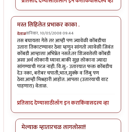
प्रतिसाद देण्यासाठी
लॉग इन करा
किंवा
सदस्य व्हा
मस्त लिहिलेत प्रभाकर काका .
शनिवार, 10/05/2008 09:44
वेताळ
तस बघायला गेले तर आम्ही पण ज्यावेळी कोंबडीचा
उतारा तिकाटण्यावर ठेवा म्हणुन सांगतो त्यावेळी जिवंत
कोंबडी आम्हाला अभिप्रेत नसते.तर शिजवलेली कोंबडी
असा अर्थ लोकानी घ्यावा.बाकी सुज्ञ लोकाना ज्यादा
सांगण्याची गरज नाही. वि.सु.- उतारयात फक्त कोंबडीच
देउ नका, बरोबर चपाती,भात,सुक्के व लिंबु पण
ठेवा.आम्ही मिश्रहारी आहोत. आपला (उतारयाची वाट
पाहणारा) वेताळ.
प्रतिसाद देण्यासाठी
लॉग इन करा
किंवा
सदस्य व्हा
मेल्याक म्हातारचळ लागलोसा!!