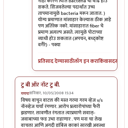
नाही कारण त्यात bacteria ची वाढ होउ
शकते. शिजवलेल्या पदार्थात उच्च
तापमानामुळे bacteria मरून जातात. )
योग्य प्रमाणात मांसाहार केल्यास ठीक आहे
पण अतिरेक नको. मांसाहारात fiber चे
प्रमाण अत्यल्प असते. त्यामुळे पोटाच्या
व्याधी होउ शकतात (अपचन, बध्द्कोष्ट
वगैरे) - पक्या
प्रतिसाद देण्यासाठी
लॉग इन करा
किंवा
सदस्य व्हा
टु बी ऑर नॉट टु बी.
शनिवार, 10/05/2008 15:34
गणपा
In reply to
शाकाहार-मांसाहार....
by
प्रभाकर पेठकर
विषय वाचुन वाटल की मस्त गरमा गरम व्हेज v/s
नॉनव्हेज चर्चा रंगणार. आरोप प्रत्यारोपांच्या फैरी
झडणार. लावणीत रंगतात त्याप्रमाणे सवाल्-
जवाबाच्या फड उभा राहाणार . पण मना चा लेख
वाचला आणि अगदी डांबिस काकां सारखी अवस्था