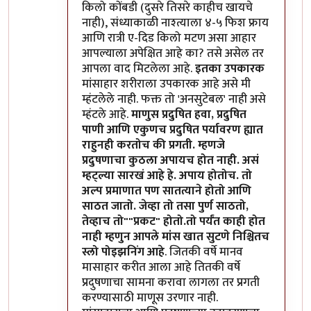
किलो कोंबडी (दुसरे तिसरे काहीच खायचे
नाही), संध्याकाळी नाश्त्याला ४-५ फिश फ्राय
आणि रात्री ए-दिड किलो मटण असा आहार
आपल्याला अपेक्षित आहे का? तसे असेल तर
आपला वाद मिटलेला आहे.
इतका उपकारक
मांसाहार शरीराला उपकारक आहे असे मी
म्हंटलेले नाही. फक्त तो 'अनसुटेबल' नाही असे
म्हंटले आहे.
माणुस प्रदुषित हवा, प्रदुषित
पाणी आणि एकुणच प्रदुषित पर्यावरण ह्यात
राहुनही करतोच की प्रगती. म्हणजे
प्रदुषणाचा कुठला अपायच होत नाही. असं
म्हट्ल्या सारखं आहे हे. अपाय होतोच. तो
अल्प प्रमाणात पण सातत्याने होतो आणि
साठत जातो. जेव्हा तो तसा पुर्ण साठतो,
तेव्हाच तो""प्रकट" होतो.तो पर्यंत काही होत
नाही म्हणुन आपले मांस खात सुटणे निश्चितच
स्लो पोइझनिंग आहे
. जितकी वर्षे मानव
मासाहार करीत आला आहे तितकी वर्षे
प्रदुषणाचा सामना करावा लागला तर प्रगती
करण्यासाठी माणूस उरणार नाही.