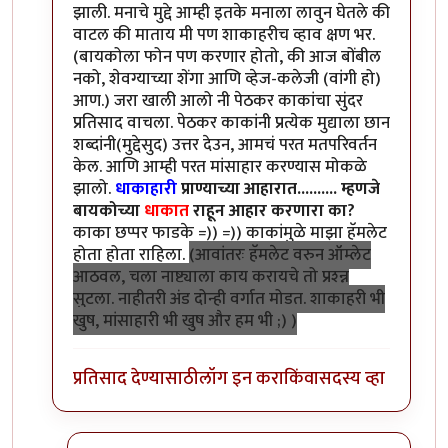
झाली. मनाचे मुद्दे आम्ही इतके मनाला लावुन घेतले की
वाटल की माताय मी पण शाकाहरीच व्हाव क्षण भर.
(बायकोला फोन पण करणार होतो, की आज बोंबील
नको, शेवग्याच्या शेंगा आणि व्हेज-कलेजी (वांगी हो)
आण.) जरा खाली आलो नी पेठकर काकांचा सुंदर
प्रतिसाद वाचला. पेठकर काकांनी प्रत्येक मुद्याला छान
शब्दांनी(मुद्देसुद) उत्तर देउन, आमचं परत मतपरिवर्तन
केल. आणि आम्ही परत मांसाहार करण्यास मोकळे
झालो.
धाकाहारी
प्राण्याच्या आहारात.......... म्हणजे
बायकोच्या
धाकात
राहून आहार करणारा का?
काका छप्पर फाडके =)) =)) काकांमुळे माझा हॅमलेट
होता होता राहिला.
(आवांतरः हॅमलेट वरुन ऑम्लेट
आठवल, चला नाष्ट्याला काय करायचे तो प्रश्न्न
सुटला. नाहीतरी अंड दोन्ही वर्गात मोडत. शाकाहरी भी
खुष, मांसाहारी भी खुष और हम भी ;) )
प्रतिसाद देण्यासाठी
लॉग इन करा
किंवा
सदस्य व्हा