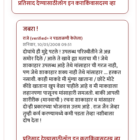
प्रतिसाद देण्यासाठी
लॉग इन करा
किंवा
सदस्य व्हा
जबरा !
राजे (verified= न पडताळणी केलेला)
शनिवार, 10/05/2008 09:51
In reply to
शाकाहार-मांसाहार....
by
प्रभाकर पेठकर
दोघांचे ही मुद्दे पटले ! उपलब्ध परिस्थीतीने जे अन्न
समोर दिले / आले ते खावे ह्या मताचा मी ! जेथे
शाकाहार उपलब्ध आहे तेथे मांसाहार ची गरज नाही,
पण जेथे शाकाहार शक्य नाही तेथे मांसाहार .... हरकत
नसावी. काही माकडे मी मुंग्या खाताना / छोटे मोटे
कीडे खाताना खुप वेळा पाहीले आहे व मी माकडाला
लहानपणा पासूनच मांसाहारी समजतो. बाकी आपली
शारीरीक (मानवाची ) रचना शाकाहार व मांसाहार
दोन्ही प्रकारच्या भोजनास उत्तम आहे . राज जैन जेव्हा
तुम्ही कर्म करण्यामध्ये कमी पडता तेव्हा नशीबाला
दोष देता !
प्रतिसाद देण्यासाठी
लॉग इन करा
किंवा
सदस्य व्हा