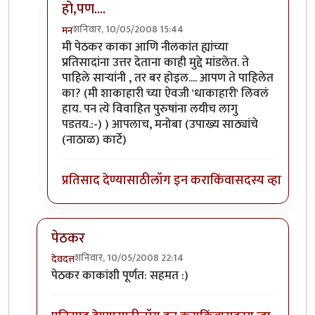
हो,पण....
शनिवार, 10/05/2008 15:44
मन
In reply to
टु बी ऑर नॉट टु बी.
by
गणपा
मी पेठकर काका आणि नीलकांत ह्यांच्या
प्रतिसादांना उत्तर देताना काही मुद्दे मांडलेत. ते
पाहिले सार्‍यांनी , तर बर होइल.... आपण ते पाहिलेत
का? (मी शाकाहारी च्या ऐवजी 'धाकाहारी' लिवलं
हाय. पन त्ये विवाहित पुरुषांना लयीच लागु
पडतय.:-) ) आपलाच, मनोबा (उपाख्य साठ्यांचे
(नाठाळ) कार्टे)
प्रतिसाद देण्यासाठी
लॉग इन करा
किंवा
सदस्य व्हा
पेठकर
शनिवार, 10/05/2008 22:14
देवदत्त
In reply to
शाकाहार-मांसाहार....
by
प्रभाकर पेठकर
पेठकर काकांशी पूर्णत: सहमत :)