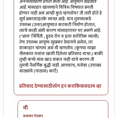
अनन्यसाधारण प्रगती केली आहे. आयुर्मान वाढवीले
आहे.
मांसाहार खाल्ल्याने विविध विषयात प्रगती
होणार नाही असं आम्ही कुठं म्हणतोय? ती तशी होते हे
सुर्य प्रकाशाइतके स्वच्छ आहे. मात्र तुमच्याकडे
उपलब्ध (उत्तर)आयुष्यात कटकटी निर्माण होतात,
त्याचे काही अंशी कारण मांसाहारावर भर असणे आहे.
("आम" निर्मिती , ह्रुदय रोग व इतर शारिरिक व्याधी)
तेच उपलब्ध आयुष्य सुखकर ठेवायचे असेल, तर
शाकाहार चांगला असं मी म्हणतोय. (कृपया माझा
नीलकांत रावांना खाली दिलेला प्रतिसाद वाचा.) बाकी
तुम्ही कच्चे मांस खाउ शकत नाही याचे कारण ती
तुमची नैसर्गिक बुद्धी नाही. आपलाच, मनोबा (उपाख्य
साठ्यांचे (नाठाळ) कार्टे)
प्रतिसाद देण्यासाठी
लॉग इन करा
किंवा
सदस्य व्हा
मी
प्रभाकर पेठकर