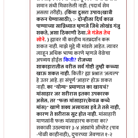
समान संधी मिळालेली नाही. (पदार्थ सेम
असला तरीही).
(किंवा दुसरा उपाय(खात्री
करुन घेण्यासाठी), :- दोन्हीला दिर्घ काळ
पाण्याच्या सान्निध्यात म्हणजे जिथे लोखंड गंजु
शकते, अशा ठिकाणी ठेवा.
जे गंजेल तेच
सोने
. )
ह्यावर मी काहीच मतप्रदर्शन करू
शकत नाही. माझे मुद्दे मी मांडले आहेत. त्यावर
त्याहून अधिक भाष्य करणे म्हणजे वेळेचा
अपव्यय होईल
किती?
रोजच्या
शाकाहारातील वरील सर्व गोष्टी तुम्ही कच्च्या
खाऊ शकत नाही.
किती? ह्या प्रश्नात 'अत्यल्प'
हे उतर आहे. हा संपूर्ण 'आहार' होऊ शकत
नाही.
का "योग्य" प्रमाणात का खायचं?
मांसाहार जर शरीरास इतका उपकारक
असेल, तर "फक्त मांसाहार(केवळ कच्चे
मांस)" खाणे शक्य असायला हवे.ते तसे नाही,
कारण ते शरीरास सुट होत नाही.
मांसाहारी
माणसांनी फक्त मांसाहारच करावा का?
सकाळी उठल्यावर ३-४ अंड्यांचे ऑम्लेट (पाव
-पोळी काहीनाही), दुपारच्या जेवणात १-२