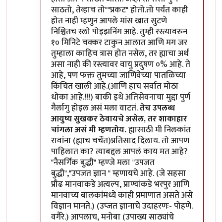
साठतो, तेव्हाच तो""प्रकट" होतो.तो पर्यंत काही
होत नाही म्हणुन आपले मांस खात सुटणे
निश्चितच स्लो पोइझनिंग आहे. तुम्ही रस्त्यावरुन
१० मिनिटे चक्कर टाकुन आलात आणि मग जर
तुम्हाला काहिच त्रास होत नसेल, तर ह्याचा अर्थ
असा नाही की रस्त्यावर वायु प्रदुषण ०% आहे. ते
आहे, पण फक्त तुमच्या जाणिवेच्या पातळिच्या
किंचित खाली आहे.(आणि हाच सर्वात मोठा
धोका आहे.!!!) बाकी इथे अतिसेवनाचा मुद्दा पुर्ण
गैर्लागु होइल असं मला वाटतं.
तेच उपलब्ध
आयुष्य सुखकर ठेवायचे असेल, तर शाकाहार
चांगला असं मी म्हणतोय.
ह्यासाठी मी निलकांत
रावांना (ह्याच चर्चेत)प्रतिसाद दिलाय. तो आपण
पाहिलात का? त्याबद्दल आपलं काय मत आहे?
"नैसर्गिक बुद्धी" म्हण्जे मला "उपजत
बुद्धी","उपजत ज्ञान " म्हणायचे आहे. (जे सहसा
प्रौढ मानवाकडे अत्यल्प, प्राण्यांकडे भरपुर आणि
मानवाच्य बालकांमध्ये काही प्रमाणात असते असे
विज्ञान मानते.) (उप्जत ज्ञानाचे उदाहरणः- पोहणे.
वगैरे.) आपलाच, मनोबा (उपाख्य साठ्यांचे