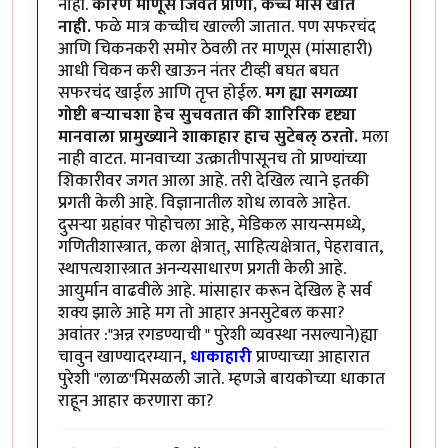
नाही.
कारण माणूस जिवंत प्राणी, कच्चे मांस खात
नाही.
फळे मात्र कच्चीच खाल्ली जातात. पण सफरचंद
आणि चिकनकरी समोर ठेवली तर माणूस (मांसाहारी)
आधी चिकन करी खाऊन नंतर टीव्ही बघत बघत
सफरचंद खाईल आणि तृप्त होईल.
मग ह्या सगळ्या
गोष्टी बर्‍याचशा हेच सुचवतात की शारिरिक दृष्ट्या
मानवाला प्रामुख्याने शाकाहार हाच सुटेबल् ठरतो.
मला
नाही वाटत. मानवाच्या उत्क्रातीपासूनच तो प्राण्यांच्या
शिकारीवर जगत आला आहे. तरी देखिल त्याने इतकी
प्रगती केली आहे. विज्ञानातील शोध लावले आहेत.
दुसर्‍या ग्रहांवर पोहोचला आहे, मेडिकल सायन्समध्ये,
गणितीशास्त्रात, कला क्षेत्रात्, साहित्यक्षेत्रात, पेहरावात,
स्थापत्यशास्त्रात अनन्यसाधारण प्रगती केली आहे.
आयुर्मान वाढवीले आहे. मांसाहार करून देखिल हे सर्व
शक्य झाले आहे मग तो आहार अनसुटेबल कसा?
अवांतर :"अन्न रगडण्याची " पुरेशी व्यवस्था नसल्याने)ह्या
चावुन खाण्यादरम्यान,
धाकाहारी
प्राण्याच्या आहारात
पुरेशी "लाळ"मिसळली जाते. म्हणजे बायकोच्या धाकात
राहून आहार करणारा का?