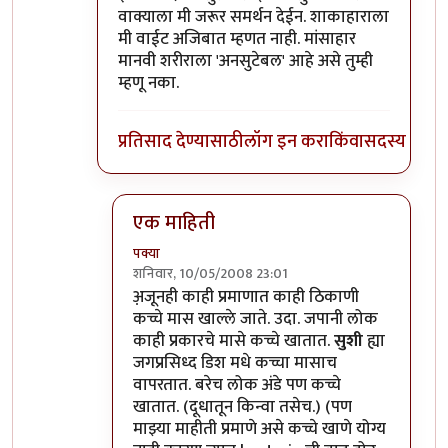
वाक्याला मी जरूर समर्थन देईन. शाकाहाराला
मी वाईट अजिबात म्हणत नाही. मांसाहार
मानवी शरीराला 'अनसुटेबल' आहे असे तुम्ही
म्हणू नका.
प्रतिसाद देण्यासाठी
लॉग इन करा
किंवा
सदस्य व्हा
एक माहिती
पक्या
शनिवार, 10/05/2008 23:01
In reply to
तेच
by
प्रभाकर पेठकर
अ़जूनही काही प्रमाणात काही ठिकाणी
कच्चे मास खाल्ले जाते. उदा. जपानी लोक
काही प्रकारचे मासे कच्चे खातात.
सुशी
ह्या
जगप्रसिध्द डिश मधे कच्चा मासाच
वापरतात. बरेच लोक अंडे पण कच्चे
खातात. (दूधातून किन्वा तसेच.) (पण
माझ्या माहीती प्रमाणे असे कच्चे खाणे योग्य