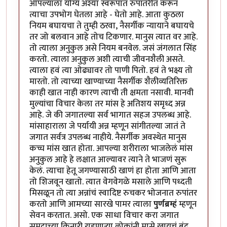
आपल्याला योग्य अश्या स्वरूपात रुपांतरीत करून
त्याचा उपभोग घेतला आहे - घेतो आहे. आता कुठला
नियम बघायचा ते तुम्ही ठरवा, नैसर्गीक न्यायाने बघायचे
तर जो बलवान आहे तोच टिकणार. मानुस त्यात वर आहे.
तो त्याला अनुकुल असे नियम बनवेल. जसं जंगलात सिंह
करतो. त्याला अनुकुल अशी त्याची जीवनशैली असते.
त्याला हवं त्या ओढ्यावर तो पाणी पितो. हवं ते भक्ष्य तो
मारतो. तो त्याच्या खाण्याच्या नैसर्गीक शैलीव्यतिरिक्त
काही खात नाही कारण त्याची ती क्षमता नसावी. मानवी
मुल्यांचा विचार केला तर मांस हे अतिशय समृध्द अन्न
आहे. जे की जगातल्या सर्व भागात सहज उपलब्ध आहे.
मांसाहाराला जे पर्यायी अन्न म्हणून सांगीतल्या जातं ते
जगात सर्वत्र उपलब्ध नाहीये. नैसर्गीक अवस्थेत मानुस
कच्च मांस खात होता. आपल्या शरीराला भाजलेलं मांस
अनुकुल आहे हे लक्षात आल्यावर त्याने ते भाजणं सुरू
केलं. त्याचा हेतू जगण्यासाठी खाणं हा होता आणि आता
तो शिजवून खातो. त्यात वेगवेगळे मसाले आणि पध्दती
मिसळून तो त्या अन्नांचं स्वादिष्ट रुचकर भोजनात रुपांतर
करतो आणि आमच्या सारखे पामर त्याला
पुर्णब्रम्हं
म्हणून
सेवन करतात. असो. एक साधा विचार करा जगात
समुद्राच्या किनारी राहणार्‍या लोकांनी मासे खायचं बंद