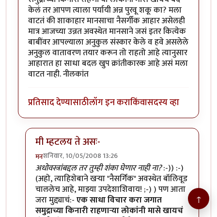
केलं तर आपण त्याला पर्यायी अन्न पुरवू शकू का? मला
वाटतं की शाकाहार मानसाचा नैसर्गीक आहार असेलही
मात्र आजच्या उन्नत अवस्थेत मानसाने जसं इतर कित्येक
बाबींवर आपल्याला अनुकुल संस्कार केले व हवे असलेले
अनुकुल वातावरण तयार करून तो राहतो आहे त्यानुसार
आहारात हा साधा बदल खुप क्रांतीकारक आहे असं मला
वाटत नाही. नीलकांत
प्रतिसाद देण्यासाठी
लॉग इन करा
किंवा
सदस्य व्हा
मी म्हटलय ते असः-
शनिवार, 10/05/2008 13:26
मन
In reply to
माझं मत...
by
नीलकांत
अधोवस्त्रांबद्दल तर तुम्ही शंका घेणार नाही ना?
:-)) :-)
(अहो, त्याहिशेबाने खर्‍या "नैसर्गिक" अवस्थेत बॉलिवूड
चाललेच आहे, माझ्या उपदेशाशिवाय! ;-) ) पण आता
↑
जरा मुद्द्याचं:-
एक साधा विचार करा जगात
समुद्राच्या किनारी राहणार्‍या लोकांनी मासे खायचं