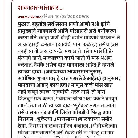
शाकाहार-मांसाहार....
शनिवार, 10/05/2008 09:13
प्रभाकर पेठकर
मुळात, बहुतांश सर्व सस्तन प्राणी आणी पक्षी ह्यांचे
प्रामुख्याने शाकाहारी आणि मांसाहारी असे वर्गीकरण
करता येते.
काही प्राणी दोन्ही वर्गात मोडणारे असतात. ते
शाकाहारही करतात (झाडांची पाने, फळे इ.) तसेच इतर
काही प्राणी. अस्वल फळे, मध खाते तसेच मासे किडे-
मुंग्याही खाते. माकडाच्या काही जाती ही मांस भक्षण
करतात.
नेमके असेच दात मानवाला आहेत,ते म्हणजे
त्याच्या दाढा. (जबड्याच्या आकारमानानुसार्,
सर्वाधिक भुभागावर् हे दात पसरलेले आहेत.) ह्यानुसार,
मानवाचा आहार् काय हवा?
माणूस कच्चे मांस खात
नाही म्हणून त्याला 'सुळ्यांची' गरज नाही. तो मांस
शिजवून मऊ करून, पचायला योग्य अशा प्रकारे बनवून
खातो. त्या साठी त्याच्या दाढा 'सुटेबल' असतात.
आता
तसेच सफरचंद आणि जिवंत कोंबडीचे पिल्लु एका
निरागस , भुकेल्या ,(माणसाच्या)बालकाच्या समोर
ठेवा.
निरागस बालकासमोरच कशाला, (पोहोचलेल्या)
मोठ्या माणसासमोर जरी ठेवले तरी तो पिल्लू खाणार