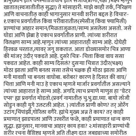
प्रामुख्याने इतर वनस्पतींशिवाय इतर सजीव(प्राणी,पक्षी )भक्ष्य म्हणुन
खातात(स्वजातीतील् सुद्धा) ते मांसाहारी. माझे काही तर्क, निरिक्षण
आणि वाचनातील् काही भागानुसार मानवी शरीरा बद्दल हे विचारः-
१.एकाच प्रवर्गातील किंवा परीवारातील(स्पेसीज् किंवा फ्यामिली)
प्राण्यांचा आहार समान/मिळताजुळता/साम्य असलेला असतो. जसे
घोडा आणि झेब्रा हे एकाच प्रवर्गातील प्राणी. त्यांच्या शरीरात
विलक्षण साम्य आहे.म्हणुन त्यांच्या आहारातही साम्य आहे. दोघेही
हिरवळ चरतात,त्यावर् जगु शकतात. आता डोळ्यासमोर चित्र आणा
की मांजर् उंदीर् पकडते आहे. दुसरे चित्रः- चित्ता किंवा वाघ ससा
पकडत आहेत. काही साम्य दिसलं? दुसर्‍या चित्रात उंदीर(भक्ष्य)
मोठा झाला आणि बनला ससा तसेच भक्षक ही मोठा झाला आणि
मनी मावशी चा बनला वाघोबा. बरोबर? कारण हे दिसत की वाघ/
चित्ता आणि मनी माउ हे एकाच म्हणजे मार्जार प्रवर्गातील असल्याने
त्यांच्या आहारात हे साम्य आहे. अगदि त्याच प्रमाणे माणुस हा "ग्रेटर
एप्स" ह्या प्रवर्गात मोडतो.(प्रवर्ग नामातील् चु.भु.द्या.घ्या. बायो लॉजी
सोडुन काही युगे उलटली आहेत. ) त्यांतील प्राणी कोण? तर् ओरँग
उटांग,चिंपांझी,गोरिला वगैरे. ह्यांचे मुख्य अन्न ते काय? तर् काही
प्रमाणात् झाडपाला आणि उरवरीत फळे, काही प्रमाणात धान्य कण
सुद्धा. ह्यानुसार, मानवाचा आहार् काय हवा? २.मांसाहारी प्राण्यांची
शरीर रचना वैशिष्ट्य म्हणजे अति तीक्ष्ण दात जबड्याच्या समोरील