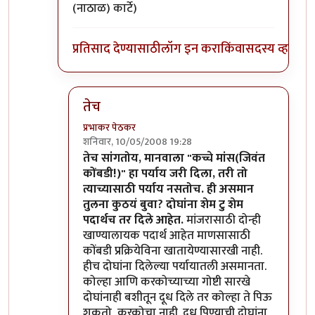
(नाठाळ) कार्टे)
प्रतिसाद देण्यासाठी
लॉग इन करा
किंवा
सदस्य व्हा
तेच
प्रभाकर पेठकर
शनिवार, 10/05/2008 19:28
In reply to
मग ही घ्या उत्तरं
by
मन
तेच सांगतोय, मानवाला "कच्चे मांस(जिवंत
कोंबडी!)" हा पर्याय जरी दिला, तरी तो
त्याच्यासाठी पर्याय नसतोच. ही असमान
तुलना कुठयं बुवा? दोघांना शेम टु शेम
पदार्थच तर दिले आहेत.
मांजरासाठी दोन्ही
खाण्यालायक पदार्थ आहेत माणसासाठी
कोंबडी प्रक्रियेविना खातायेण्यासारखी नाही.
हीच दोघांना दिलेल्या पर्यायातली असमानता.
कोल्हा आणि करकोच्याच्या गोष्टी सारखे
दोघांनाही बशीतून दूध दिले तर कोल्हा ते पिऊ
शकतो, करकोचा नाही. दूध पिण्याची दोघांना