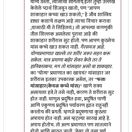
योग्य ठरतो, त्यासाथी सांगतोय्.इतर तुम्ही उल्लेख
केलेले प्दार्थ शिजवुन खातो, पण "आपण
शाकाहार कच्चा खाउ शकतो," हे जीव शास्त्रिय
दृष्ट्या कशाचे लक्षण आहे त्याचा विचार करावा
,यासाठी मी ते लिहिलयं.) तो आपल्या वागणुकी
तील शिल्लक असलेला पुरावा आहे की
शाकाहार शरीरास सुट होतो. पण आपण कुठलेच
मांस कच्चे खाउ शकत नाही.
गैरसमज आहे.
योग्यप्रमाणात खाल्ले तर शरीर जरूर सहन करू
शकेल. मात्र प्रमाणा बाहेर सेवन केले तर ते
हानिकारकच. मग तो मांसाहार असो वा शाकाहार.
का "योग्य" प्रमाणात का खायचं? मांसाहार जर
शरीरास इतका उपकारक असेल, तर
"फक्त
मांसाहार(केवळ कच्चे मांस)"
खाणे शक्य
असायला हवे.ते तसे नाही, कारण ते शरीरास सुट
होत नाही. माणुस प्रदुषित हवा, प्रदुषित पाणी
आणि एकुणच प्रदुषित पर्यावरण ह्यात राहुनही
करतोच की प्रगती. म्हणजे प्रदुषणाचा कुठला
अपायच होत नाही. असं म्हट्ल्या सारखं आहे हे.
अपाय होतोच. तो अल्प प्रमाणात पण सातत्याने
होतो आणि साठत जातो. जेव्हा तो तसा पुर्ण