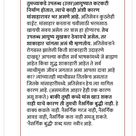
तुमच्याकडे उपलब्ध (उत्तर)आयुष्यात कटकटी
निर्माण होतात, त्याचे काही अंशी कारण
मांसाहारावर भर असणे आहे.
अतिसेवन कुठलेही
वाईट. मांसाहार करताना चवीसाठी भरमसाठ
खायची सवय असेल तर त्रास हा होणारच.
तेच
उपलब्ध आयुष्य सुखकर ठेवायचे असेल, तर
शाकाहार चांगला असं मी म्हणतोय.
अतिसेवनाने
रोगग्रस्त झालेली किती शाकाहारी उदाहरणे
दाखवू? आपल्या कडील सर्व भाषकांमध्ये जे ब्राह्मण
आहेत किंवा शुद्ध शाकाहारी आहेत ते सर्व
व्याधीमुक्त जीवन जगतात असा आपला दावा आहे
का? त्यांच्यातही व्याधीग्रस्त तितकेच असतात
जितके मांसाहारींमध्ये. अतिसेवन हेच त्या मागिल
कारण आहे. (असमतोल आहार हेही एक कारण
असू शकते.)
बाकी तुम्ही कच्चे मांस खाउ शकत
नाही याचे कारण ती तुमची नैसर्गिक बुद्धी नाही.
हे
वाक्य कळले नाही. नैसर्गिक गरज नाही, नैसर्गिक
आवड नाही, नैसर्गिक कल नाही समजू शकते.
'नैसर्गिक बुद्धी' शब्द मला नवीन आहे.