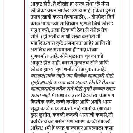
आकृष्ट होते, ते लोखंड हा सरळ सधा "ले मॅन्स
लॉजिक" वरुन आलेला उपाय आहे. (किंवा दुसरा
उपाय(खात्री करुन घेण्यासाठी), :- दोन्हीला दिर्घ
काळ पाण्याच्या सान्निध्यात म्हणजे जिथे लोखंड
गंजु शकते, अशा ठिकाणी ठेवा.जे गंजेल तेच
सोने. ) ही अशीच साधी सरळ कसोटी मी
मांडलिए.त्यात कुठे असमानता आहे? आणि ती
असलिच तर असमानता ही""पदार्थाच्या
गुणधर्मात" आहे. सोने मुळातच चुंबकाकडे
आकृष्ट होत नाही. कारण मुळातच सोने आणि
लोखंड ह्यांच्या गुण धर्मात ती अचुकता आहे.
याउलट(सर्वच नाही) पण कित्येक शाकाहारी गोष्टी
तुम्ही आजही कच्च्या खाउ शकता. किती? रोजच्या
शाकाहारातील वरील सर्व गोष्टी तुम्ही कच्च्या खाऊ
शकत नाही.
मी प्रश्नातच उत्तर दिलय त्याचं.आपण
कित्येक फळे, कच्चे कणीस आणि अगदि धान्य
सुद्धा कच्चे खाउ शकतों. नव्हे खातोच. (आठवा
लुस लुशीत, कवळी कवळी धान्याची कणसे,जी
क्वचितच का असेना पण आपण कच्ची खाल्ली
आहेत.) (मी हे फक्त शाकाहार आपल्याला कसा