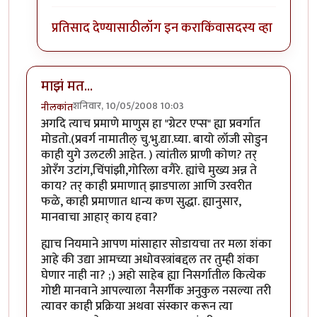
प्रतिसाद देण्यासाठी
लॉग इन करा
किंवा
सदस्य व्हा
माझं मत...
शनिवार, 10/05/2008 10:03
नीलकांत
अगदि त्याच प्रमाणे माणुस हा "ग्रेटर एप्स" ह्या प्रवर्गात
मोडतो.(प्रवर्ग नामातील् चु.भु.द्या.घ्या. बायो लॉजी सोडुन
काही युगे उलटली आहेत. ) त्यांतील प्राणी कोण? तर्
ओरँग उटांग,चिंपांझी,गोरिला वगैरे. ह्यांचे मुख्य अन्न ते
काय? तर् काही प्रमाणात् झाडपाला आणि उरवरीत
फळे, काही प्रमाणात धान्य कण सुद्धा. ह्यानुसार,
मानवाचा आहार् काय हवा?
ह्याच नियमाने आपण मांसाहार सोडायचा तर मला शंका
आहे की उद्या आमच्या अधोवस्त्रांबद्दल तर तुम्ही शंका
घेणार नाही ना? ;) अहो साहेब ह्या निसर्गातील कित्येक
गोष्टी मानवाने आपल्याला नैसर्गीक अनुकुल नसल्या तरी
त्यावर काही प्रक्रिया अथवा संस्कार करून त्या