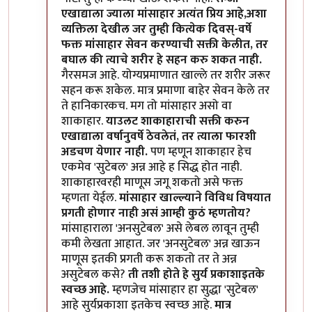
एखाद्याला ज्याला मांसाहार अत्यंत प्रिय आहे,अशा
व्यक्तिला देखील जर तुम्ही कित्येक दिवस्-वर्षे
फक्त मांसाहार सेवन करण्याची सक्ती केलीत, तर
बघाल की त्याचे शरीर हे सहन करु शकत नाही.
गैरसमज आहे. योग्यप्रमाणात खाल्ले तर शरीर जरूर
सहन करू शकेल. मात्र प्रमाणा बाहेर सेवन केले तर
ते हानिकारकच. मग तो मांसाहार असो वा
शाकाहार.
याउलट शाकाहाराची सक्ती करुन
एखाद्याला वर्षानुवर्षे ठेवलेतं, तर त्याला फारशी
अडचण येणार नाही.
पण म्हणून शाकाहार हेच
एकमेव 'सुटेबल' अन्न आहे ह सिद्ध होत नाही.
शाकाहारवरही माणूस जगू शकतो असे फक्त
म्हणता येईल.
मांसाहार खाल्ल्याने विविध विषयात
प्रगती होणार नाही असं आम्ही कुठं म्हणतोय?
मांसाहाराला 'अनसुटेबल' असे लेबल लावून तुम्ही
कमी लेखता आहात. जर 'अनसुटेबल' अन्न खाऊन
माणूस इतकी प्रगती करू शकतो तर ते अन्न
असुटेबल कसे?
ती तशी होते हे सुर्य प्रकाशाइतके
स्वच्छ आहे.
म्हणजेच मांसाहार हा सुद्धा 'सुटेबल'
आहे सुर्यप्रकाशा इतकेच स्वच्छ आहे.
मात्र