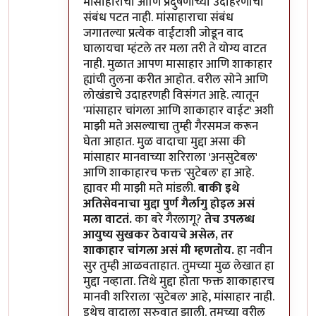
मांसाहाराचा आणि प्रदुषणाच्या उदाहरणाचा
संबंध पटत नाही. मांसाहाराचा संबंध
जगातल्या प्रत्येक वाईटाशी जोडून वाद
घालायचा म्हंटले तर मला तरी ते योग्य वाटत
नाही. मुळात आपण मासाहार आणि शाकाहार
ह्यांची तुलना करीत आहोत. वरील सोने आणि
लोखंडाचे उदाहरणही विसंगत आहे. त्यातून
'मांसाहार चांगला आणि शाकाहार वाईट' अशी
माझी मते असल्याचा तुम्ही गैरसमज करून
घेता आहात. मुळ वादाचा मुद्दा असा की
मांसाहार मानवाच्या शरिराला 'अनसुटेबल'
आणि शाकाहारच फक्त 'सुटेबल' हा आहे.
ह्यावर मी माझी मते मांडली.
बाकी इथे
अतिसेवनाचा मुद्दा पुर्ण गैर्लागु होइल असं
मला वाटतं.
का बरे गैरलागू?
तेच उपलब्ध
आयुष्य सुखकर ठेवायचे असेल, तर
शाकाहार चांगला असं मी म्हणतोय.
हा नवीन
सुर तुम्ही आळवताहात. तुमच्या मुळ लेखात हा
मुद्दा नव्हाता. तिथे मुद्दा होता फक्त शाकाहारच
मानवी शरिराला 'सुटेबल' आहे, मांसाहार नाही.
इथेच वादाला सुरुवात झाली. तुमच्या वरील