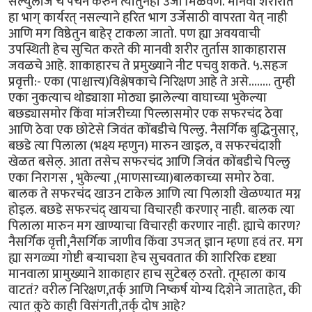
सेल्युलोज चे पचन करुन त्यातुनही उर्जा मिळवणे. मानवी शरीरात
हा भाग् कार्यरत् नसल्याने हरित भाग उर्जेसाठी वापरता येत् नाही
आणि मग विष्ठेतुन बाहेर् टाकला जातो. पण ह्या अवयवाची
उपस्थिती हेच सुचित करते की मानवी शरीर तुर्तास शाकाहारास
जवळचे आहे. शाकाहारच ते प्रमुख्याने नीट पचवु शकते. ५.सहज
प्रवृत्ती:- एका (पाश्चात्त्य)विश्लेषकाचे निरिक्षण आहे ते असे........ तुम्ही
एका नुकत्याच थोड्याशा मोठ्या झालेल्या वाघाच्या भुकेल्या
बछड्यासमोर किंवा मांजरीच्या पिल्लासमोर एक सफरचंद ठेवा
आणि ठेवा एक छोटेसे जिवंत कोंबडीचे पिल्लु. नैसर्गिक बुद्धिनुसार्,
बछडे त्या पिलाला (भक्ष्य म्हणुन) मारुन खाइल, व सफरचंदाशी
खेळत बसेल्. आता तसेच सफरचंद आणि जिवंत कोंबडीचे पिल्लु
एका निरागस , भुकेल्या ,(माणसाच्या)बालकाच्या समोर ठेवा.
बालक ते सफरचंद खाउन टाकेल आणि त्या पिलाशी खेळण्यात मग्न
होइल. बछडे सफरचंद् खायचा विचारही करणार् नाही. बालक त्या
पिलाला मारुन मग खाण्याचा विचारही करणार नाही. ह्याचे कारण?
नैसर्गिक वृत्ती,नैसर्गिक जाणीव किंवा उपजत् ज्ञान म्हणा हवं तर. मग
ह्या सगळ्या गोष्टी बर्‍याचशा हेच सुचवतात की शारिरिक दृष्ट्या
मानवाला प्रामुख्याने शाकाहार हाच सुटेबल् ठरतो. तूम्हाला काय
वाटतं? वरील निरिक्षण,तर्क् आणि निष्कर्ष योग्य दिशेने जाताहेत, की
त्यात कुठे काही विसंगती,तर्क् दोष आहे?