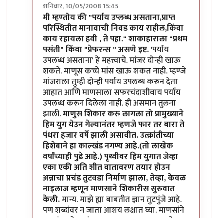
शनिवार, 10/05/2008 15:45
In reply to
छट्...
by
मन
मी म्हण्तोय की "पर्याय उप्लब्ध असताना,प्राप्त
परिस्थितीत मानावाची निवड काय राहील,किंवा
काय रहायला हवी , ते पहा." शाकाहाराला "प्रथम
पसंती" किंवा "प्रेफरन्स " असणे इष्ट.
'पर्याय
उपलब्ध असताना' हे महत्त्वाचे. मांजर दोन्ही खाऊ
शकते. माणूस कच्चे मांस खाऊ शकत नाही. म्हण्जे
मांजराला तुम्ही दोन्ही पर्याय उपलब्ध करून देता
आहात आणि माणसाला सफरचंदाशीवाय पर्याय
उपलब्ध करून दिलेला नाही. ही असमान तुलना
झाली.
माणुस शिकार करु लागला तो प्रामुख्याने
हिम युग येउन गेल्यानंतर म्हणजे फार तर बारा ते
पंधरा हजार वर्षे झाली असावीत. उत्क्रांतीच्या
हिशेबाने हा काल्खंड नगण्य आहे.(तो लाखेक
वर्षांच्याही पुढे आहे.) पृथ्वीवर हिम युगात जेव्हा
एका एकी अति शीत वातावरण तयार होउन
अन्नाचा प्रचंड तुटवडा निर्माण झाला, तेव्हा, केवळ
नाइलाज म्हणून माणसाने शिकारीस सुरुवात
केली.
मान्य. माझे ह्या बाबतीत ज्ञान तुटपुंजे आहे.
पण शब्दांवर न जाता आशय लक्षात घ्या. माणसांने