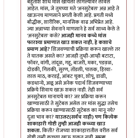
बहुतांश शोध मांस खायला लागल्यावर लावले
आहेत. मांस, जे तुमच्या मते 'अनसुटेबल' अन्न आहे ते
खाऊनच माणसाने प्रगती केली आहे. प्रगती मध्ये
बौद्धीक, शारीरिक, मानसिक वाढ अभिप्रेत आहे.
ज्या अन्नाच्या सेवनाने माणसाने हे सर्व साध्य केले ते
'अनसुटेबल' कसे?
आजही मानव कच्चे मांस
फारश्या प्रमाणात खाउ शकत नाही, हे कशाचे
प्रमाण आहे?
शिजवण्याची प्रक्रिया करून खाल्ले तर
ते घातक असते का? आजही तुम्ही-आम्ही बटाटा,
फॉवर, वांगी, तांदूळ, गहू, बाजरी, मका, पडव़ळ,
दोडकी, गिलकी, सुरण, तोंडली, पालक, हिरवा-
लाल माठ, करडई, आंबट चुका, शोपू, डाळी,
कडधान्ये, अळू असे अनेक पदार्थ शिजवण्याच्या
प्रक्रिये शिवाय खाऊ शकत नाही. तेही सर्व
अनसुटेबल मानायचे का? जर प्रक्रिया करून
खाण्यासाठी ते सुटेबल असेल तर मांस सुद्धा तसेच
प्रक्रिया करून खाण्यासाठी सुटेबल का मानू नये?
दुजा भाव का?
याउलट(सर्वच नाही) पण कित्येक
शाकाहारी गोष्टी तुम्ही आजही कच्च्या खाउ
शकता.
किती? रोजच्या शाकाहारातील वरील सर्व
गोष्टी तुम्ही कच्च्या खाऊ शकत नाही.
सम्जा