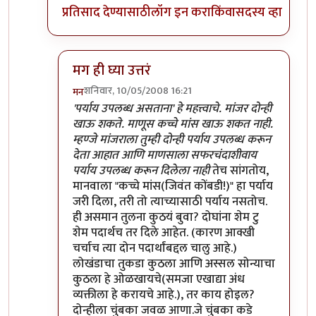
प्रतिसाद देण्यासाठी
लॉग इन करा
किंवा
सदस्य व्हा
मग ही घ्या उत्तरं
शनिवार, 10/05/2008 16:21
मन
In reply to
मी
by
प्रभाकर पेठकर
'पर्याय उपलब्ध असताना' हे महत्त्वाचे. मांजर दोन्ही
खाऊ शकते. माणूस कच्चे मांस खाऊ शकत नाही.
म्हण्जे मांजराला तुम्ही दोन्ही पर्याय उपलब्ध करून
देता आहात आणि माणसाला सफरचंदाशीवाय
पर्याय उपलब्ध करून दिलेला नाही
तेच सांगतोय,
मानवाला "कच्चे मांस(जिवंत कोंबडी!)" हा पर्याय
जरी दिला, तरी तो त्याच्यासाठी पर्याय नसतोच.
ही असमान तुलना कुठयं बुवा? दोघांना शेम टु
शेम पदार्थच तर दिले आहेत. (कारण आक्खी
चर्चाच त्या दोन पदार्थांबद्दल चालु आहे.)
लोखंडाचा तुकडा कुठला आणि अस्सल सोन्याचा
कुठला हे ओळखायचे(समजा एखाद्या अंध
व्यक्तीला हे करायचे आहे.), तर काय होइल?
दोन्हीला चुंबका जवळ आणा.जे चुंबका कडे