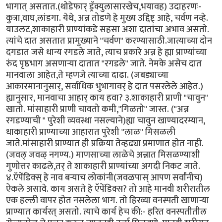
भागात् असतात.(थोडेफार् ड्रॅक्युलासारखेच,भयावह) उदाहरणः-
कुत्रा,वाघ,लांडगा. येथे, अन्न तोडणे हे मुख्य उद्दिष्ट् आहे, चर्वण नव्हे.
याउलट,शाकाहारी प्राण्यांकडे सहसा अशा दातांचा अभाव असतो.
त्यांचे दात असतात प्रामुख्याने "चर्वण" करण्यासाठी.जात्याच्या दोन
दगडात जसे धान्य रगडले जाते, त्याच प्रकारे अन्न हे ह्या प्राण्यांच्या
रुंद पृष्ठभाग असणार्‍या दातात "रगडले" जाते. नेमके असेच दात
मानवाला आहेत,ते म्हणजे त्याच्या दाढा. (जबड्याच्या
आकारमानानुसार्, सर्वाधिक भुभागावर् हे दात पसरलेले आहेत.)
ह्यानुसार, मानवाचा आहार् काय हवा? ३.शाकाहारी प्राणी "चावुन"
खातो. मांसाहारी प्राणी चावतो कमी,"गिळतो" जास्त. ("अन्न
रगडण्याची " पुरेशी व्यवस्था नसल्याने)ह्या चावुन खाण्यादरम्यान,
धाकाहारी प्राण्याच्या आहारात पुरेशी "लाळ" मिसळली
जाते.मांसाहारी प्राण्यात ही प्रक्रिया तेव्हढ्या प्रमाणात होत नाही.
(जवल् जवळ् नगण्य.) माणसाच्या लाळेचे अन्नात मिसळण्याशी
गुणोत्तर काढले,तर् ते शाकाहारी प्राण्यांच्या अगदी निकट जाते.
४.ऍपेंडिक्स् हे नाव बर्‍याच लोकांनी(जवळपास् आपण सर्वांनीच)
ऐकले असावे. काय असते हे ऍपेंडिक्स? तो आहे मानवी शरीरातील
एक हल्ली वापर होत नसलेला भाग. तो हिरव्या वनस्पती खाणार्‍या
प्राण्यात कार्यरत् असतो. त्याचे कार्य हेच की:- हरित वनस्पतीतील