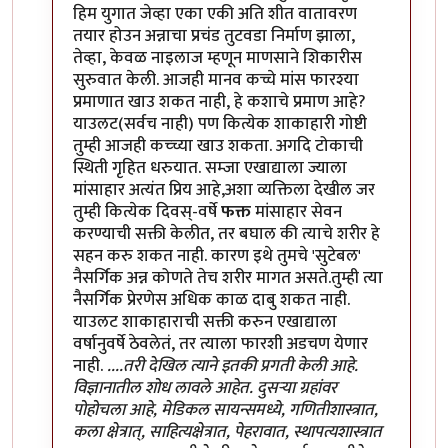
हिम युगात जेव्हा एका एकी अति शीत वातावरण
तयार होउन अन्नाचा प्रचंड तुटवडा निर्माण झाला,
तेव्हा, केवळ नाइलाज म्हणून माणसाने शिकारीस
सुरुवात केली. आजही मानव कच्चे मांस फारश्या
प्रमाणात खाउ शकत नाही, हे कशाचे प्रमाण आहे?
याउलट(सर्वच नाही) पण कित्येक शाकाहारी गोष्टी
तुम्ही आजही कच्च्या खाउ शकता. अगदि टोकाची
स्थिती गृहित धरुयात. सम्जा एखाद्याला ज्याला
मांसाहार अत्यंत प्रिय आहे,अशा व्यक्तिला देखील जर
तुम्ही कित्येक दिवस्-वर्षे
फक्त
मांसाहार सेवन
करण्याची सक्ती केलीत, तर बघाल की त्याचे शरीर हे
सहन करु शकत नाही. कारण इथे तुमचे 'सुटेबल'
नैसर्गिक अन्न कोणते तेच शरीर मागत असते.तुम्ही त्या
नैसर्गिक प्रेरणेस अधिक काळ दाबु शकत नाही.
याउलट शाकाहाराची सक्ती करुन एखाद्याला
वर्षानुवर्षे ठेवलेतं, तर त्याला फारशी अडचण येणार
नाही.
....तरी देखिल त्याने इतकी प्रगती केली आहे.
विज्ञानातील शोध लावले आहेत. दुसर्‍या ग्रहांवर
पोहोचला आहे, मेडिकल सायन्समध्ये, गणितीशास्त्रात,
कला क्षेत्रात्, साहित्यक्षेत्रात, पेहरावात, स्थापत्यशास्त्रात