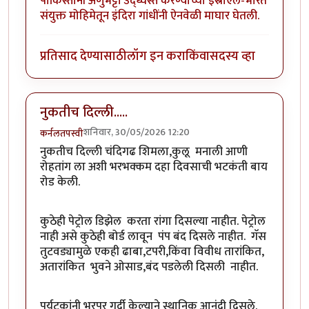
पाकिस्तानी अणुभट्टी उद्ध्वस्त करण्याच्या इस्राएल-भारत
संयुक्त मोहिमेतून इंदिरा गांधींनी ऐनवेळी माघार घेतली.
प्रतिसाद देण्यासाठी
लॉग इन करा
किंवा
सदस्य व्हा
नुकतीच दिल्ली.....
शनिवार, 30/05/2026 12:20
कर्नलतपस्वी
नुकतीच दिल्ली चंदिगढ शिमला,कुलू मनाली आणी
रोहतांग ला अशी भरभक्कम दहा दिवसाची भटकंती बाय
रोड केली.
कुठेही पेट्रोल डिझेल करता रांगा दिसल्या नाहीत. पेट्रोल
नाही असे कुठेही बोर्ड लावून पंप बंद दिसले नाहीत. गॅस
तुटवड्यामुळे एकही ढाबा,टपरी,किंवा विवीध तारांकित,
अतारांकित भुवने ओसाड,बंद पडलेली दिसली नाहीत.
पर्यटकांनी भरपूर गर्दी केल्याने स्थानिक आनंदी दिसले.