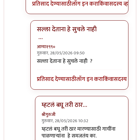
प्रतिसाद देण्यासाठी
लॉग इन करा
किंवा
सदस्य व्हा
सल्ला देताना हे सुचले नाही
…
आग्या१९९०
गुरुवार, 28/05/2026 09:50
In reply to
ज्या व्यवसायात उत्पन्नाची…
by
श्रीगुरुजी
सल्ला देताना हे सुचले नाही ?
प्रतिसाद देण्यासाठी
लॉग इन करा
किंवा
सदस्य व्हा
म्हटलं बघू तरी ठार…
श्रीगुरुजी
गुरुवार, 28/05/2026 10:32
In reply to
सल्ला देताना हे सुचले नाही …
by
आग्य
म्हटलं बघू तरी ठार मारण्यासाठी गायींना
पाळणाऱ्यांना हे समजतंय का.