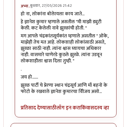
बुधवार, 27/05/2026 21:42
अभ्या..
In reply to
मोदींनी सर्वोच्च न्यायालय…
by
सुबोध खरे
हो ना, लोकांना बोलेायला काय जाते...
हे ज्ञानेश कुमार म्हणाले असतील "मी माझी ड्युटी
केली. कट केलेली नावे झुरळांची होती. "
मग आपले चंद्रकांतसूर्यकांत म्हणाले असतील " ओके,
माझेही तेच मत आहे. लोकशाही लोकांसाठी असते,
झुरळा साठी नाही. त्यांना श्वास घ्यायचा अधिकार
नाही. वासमारे घाणेरडे कुठले झुरळे. त्यांना उडवून
लोकशाहीला श्वास दिला तुम्ही. "
.
जय हो.......
झुरळ पार्टी चे प्रेरणा स्थान चंद्रसूर्य आणि माँ बहनो के
फोटो के रखवाले ज्ञानेश कुमारचा वीिजय असो...
प्रतिसाद देण्यासाठी
लॉग इन करा
किंवा
सदस्य व्हा