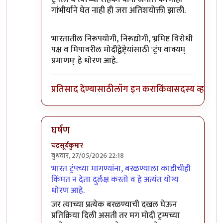
गांभीर्याने घेत नाही ही जरा अतिशयोक्ती झाली.
भारतातील निरूपयोगी, निरूद्योगी, भ्रमिष्ट विरोधी
पक्ष व मिपावरील मोदीद्वेष्टे्यांसाठी 'ट्रंप वाक्यम्
प्रमाणम्' हे धोरण आहे.
प्रतिसाद देण्यासाठी
लॉग इन करा
किंवा
सदस्य व्हा
घर्षण
चंद्रसूर्यकुमार
बुधवार, 27/05/2026 22:18
In reply to
हे व्हेनेझुएलाच्या…
by
श्रीगुरुजी
भारत ट्रंपच्या मागण्यांना, बरळण्याला काडीचीही
किंमत न देता दुर्लक्ष करतो व हे अत्यंत योग्य
धोरण आहे.
जर त्याच्या प्रत्येक बरळण्याची दखल घेऊन
प्रतिक्रिया दिली असती तर मग मोदी ट्रम्पच्या