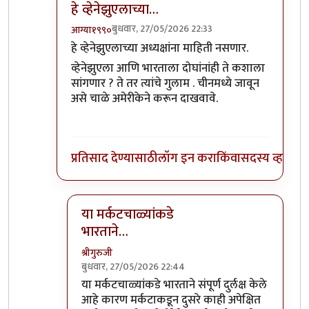
हे व्हेनेझुएलाच्या…
बुधवार, 27/05/2026 22:33
आग्या१९९०
In reply to
हे व्हेनेझुएलाच्या…
by
श्रीगुरुजी
हे व्हेनेझुएलाच्या अध्यक्षांना माहिती नसणार.
व्हेनेझुएला आणि भारताला दोघांनांही ते कशाला
सांगणार ? ते तर त्यांचे गुलाम . चीनमध्ये जावून
असे चाळे अमेरीकेने करून दाखवावे.
प्रतिसाद देण्यासाठी
लॉग इन करा
किंवा
सदस्य व्हा
या मर्कटचाळ्यांकडे
भारताने…
श्रीगुरुजी
बुधवार, 27/05/2026 22:44
In reply to
हे व्हेनेझुएलाच्या…
by
आग्या१९९०
या मर्कटचाळ्यांकडे भारताने संपूर्ण दुर्लक्ष केले
आहे कारण मर्कटाकडून दुसरे काही अपेक्षित