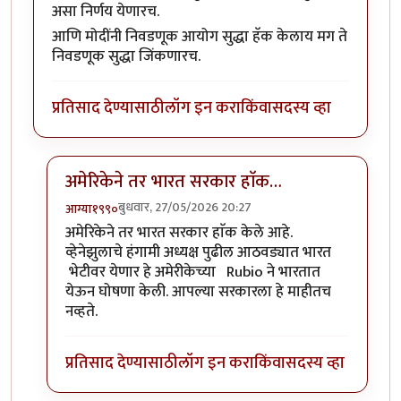
असा निर्णय येणारच.
आणि मोदींनी निवडणूक आयोग सुद्धा हॅक केलाय मग ते
निवडणूक सुद्धा जिंकणारच.
प्रतिसाद देण्यासाठी
लॉग इन करा
किंवा
सदस्य व्हा
अमेरिकेने तर भारत सरकार हाॅक…
बुधवार, 27/05/2026 20:27
आग्या१९९०
In reply to
मोदींनी सर्वोच्च न्यायालय…
by
सुबोध खरे
अमेरिकेने तर भारत सरकार हाॅक केले आहे.
व्हेनेझुलाचे हंगामी अध्यक्ष पुढील आठवड्यात भारत
भेटीवर येणार हे अमेरीकेच्या Rubio ने भारतात
येऊन घोषणा केली. आपल्या सरकारला हे माहीतच
नव्हते.
प्रतिसाद देण्यासाठी
लॉग इन करा
किंवा
सदस्य व्हा