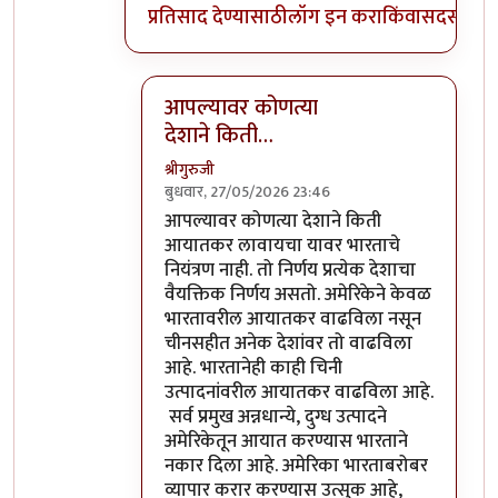
प्रतिसाद देण्यासाठी
लॉग इन करा
किंवा
सदस्य व्हा
आपल्यावर कोणत्या
देशाने किती…
श्रीगुरुजी
बुधवार, 27/05/2026 23:46
In reply to
अमेरिकेने भारतावर 3% असलेले…
b
आपल्यावर कोणत्या देशाने किती
आयातकर लावायचा यावर भारताचे
नियंत्रण नाही. तो निर्णय प्रत्येक देशाचा
वैयक्तिक निर्णय असतो. अमेरिकेने केवळ
भारतावरील आयातकर वाढविला नसून
चीनसहीत अनेक देशांवर तो वाढविला
आहे. भारतानेही काही चिनी
उत्पादनांवरील आयातकर वाढविला आहे.
सर्व प्रमुख अन्नधान्ये, दुग्ध उत्पादने
अमेरिकेतून आयात करण्यास भारताने
नकार दिला आहे. अमेरिका भारताबरोबर
व्यापार करार करण्यास उत्सुक आहे,