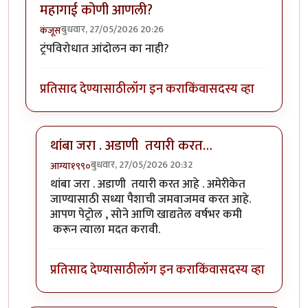
महागाई कोणी आणली?
बुधवार, 27/05/2026 20:26
कंजूस
ट्रंपविरोधात आंदोलन का नाही?
प्रतिसाद देण्यासाठी
लॉग इन करा
किंवा
सदस्य व्हा
थांबा जरा . अडाणी तयारी करत…
बुधवार, 27/05/2026 20:32
आग्या१९९०
In reply to
महागाई कोणी आणली?
by
कंजूस
थांबा जरा . अडाणी तयारी करत आहे . अमेरीकेत
जाण्यासाठी सध्या पैशाची जमवाजमव करत आहे.
आपण पेट्रोल , सोने आणि खाद्यतेल वर्षभर कमी
करून त्याला मदत करावी.
प्रतिसाद देण्यासाठी
लॉग इन करा
किंवा
सदस्य व्हा