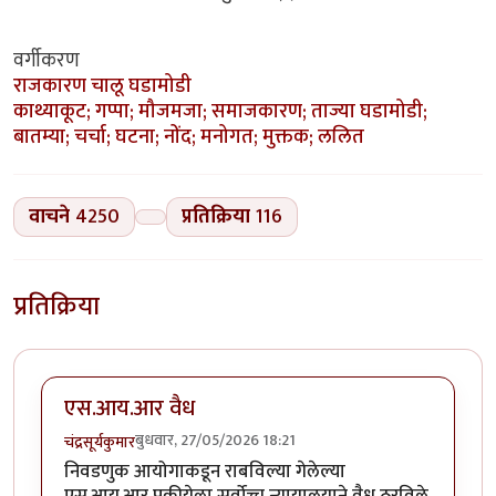
वर्गीकरण
राजकारण
चालू घडामोडी
काथ्याकूट; गप्पा; मौजमजा; समाजकारण; ताज्या घडामोडी;
बातम्या; चर्चा; घटना; नोंद; मनोगत; मुक्तक; ललित
वाचने
4250
प्रतिक्रिया
116
प्रतिक्रिया
एस.आय.आर वैध
बुधवार, 27/05/2026 18:21
चंद्रसूर्यकुमार
निवडणुक आयोगाकडून राबविल्या गेलेल्या
एस.आय.आर प्रक्रीयेला सर्वोच्च न्यायालयाने वैध ठरविले