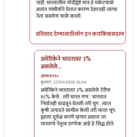
नाही. भारतातील मोदीद्वेष्टे मात्र हे मर्कटचाळे
अत्यंत गांभीर्याने घेतात कारण देशातही त्यांचा
नेता असलेच चाळे करतो.
प्रतिसाद देण्यासाठी
लॉग इन करा
किंवा
सदस्य व्हा
अमेरिकेने भारतावर 3%
असलेले…
आग्या१९९०
बुधवार, 27/05/2026 23:04
In reply to
या मर्कटचाळ्यांकडे भारताने…
by
श्रीगु
अमेरिकेने भारतावर 3% असलेले टेरीफ
१८% केले. तरी भारत गप्प . भारतात
निर्यातही वाढवून घेतली तरी चूप . त्यात
कृषी उत्पादने सामील केली तरी भारत चूप.
ह्याला दूर्लक्ष करणे म्हणत असाल तर
भारताचे नेतृत्व डरपोक आहे हे सिद्ध होते.