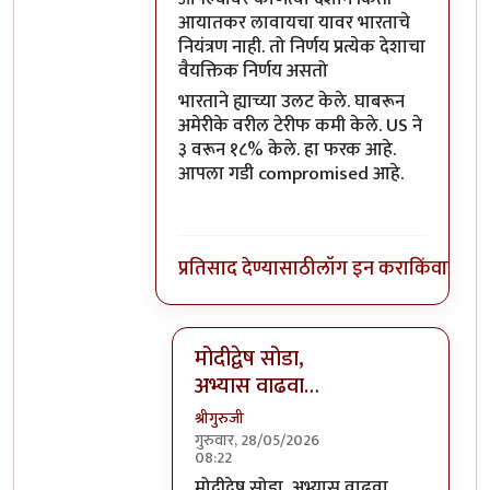
आयातकर लावायचा यावर भारताचे
नियंत्रण नाही. तो निर्णय प्रत्येक देशाचा
वैयक्तिक निर्णय असतो
भारताने ह्याच्या उलट केले. घाबरून
अमेरीके वरील टेरीफ कमी केले. US ने
३ वरून १८% केले. हा फरक आहे.
आपला गडी compromised आहे.
प्रतिसाद देण्यासाठी
लॉग इन करा
किंवा
सदस्य
मोदीद्वेष सोडा,
अभ्यास वाढवा…
श्रीगुरुजी
गुरुवार, 28/05/2026
08:22
In reply to
आपल्यावर कोणत्या देशाने कित
मोदीद्वेष सोडा, अभ्यास वाढवा.