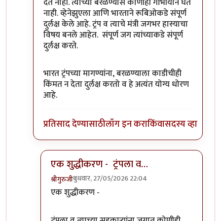
देत नाही. त्याच्या बरळण्यास कोणीही गांभीर्याने घेत
नाही. व्हेनेझुएला आणि भारताने रूबिओकडे संपूर्ण
दुर्लक्ष केले आहे. ट्रंप व त्याचे मंत्री जगभर हास्याचा
विषय बनले आहेत. संपूर्ण जग त्यांच्याकडे संपूर्ण
दुर्लक्ष करते.
भारत ट्रंपच्या मागण्यांना, बरळण्याला काडीचीही
किंमत न देता दुर्लक्ष करतो व हे अत्यंत योग्य धोरण
आहे.
प्रतिसाद देण्यासाठी
लॉग इन करा
किंवा
सदस्य व्हा
एक शुद्धीकरण - ट्रंपला व…
बुधवार, 27/05/2026 22:04
श्रीगुरुजी
In reply to
हे व्हेनेझुएलाच्या…
by
श्रीगुरुजी
एक शुद्धीकरण -
ट्रंपला व त्याच्या सहकाऱ्यांना जगात कोणीही