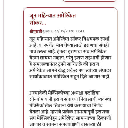
जून महिन्यात अमेरिकेत
सॉकर…
बुधवार, 27/05/2026 22:41
श्रीगुरुजी
In reply to
हे व्हेनेझुएलाच्या…
by
श्रीगुरुजी
जून महिन्यात अमेरिकेत सॉकर विश्वचषक स्पर्धा
आहे. या स्पर्धेत भाग घेण्यासाठी इराणचा संघही
पात्र ठरला आहे. ट्रंपला इराणचा संघ अमेरिकेत
येऊन द्यायचा नव्हता. परंतु इराण सहभागी होणार
हे समजल्यानंतर ट्रंपने सांगितले की इराण
अमेरिकेत सामने खेळू शकेल पण त्यांच्या संघाला
स्पर्धाकाळात अमेरिकेत राहून दिले जाणार नाही.
अश्यावेळी मेक्सिकोच्या अध्यक्षा क्लॉडिया
शीनबॉम यांनी इराण संघाच्या निवासाची व्यवस्था
मेक्सिकोतील तिवाना येथे करण्याचा निर्णय
घेतला आहे. म्हणजे प्रत्येक सामन्यापूर्वी इराणचा
संघ मेक्सिकोहून अमेरिकेत सामन्याच्या ठिकाणी
जाणार व सामना संपल्याक्षणी वास्तव्यााठी