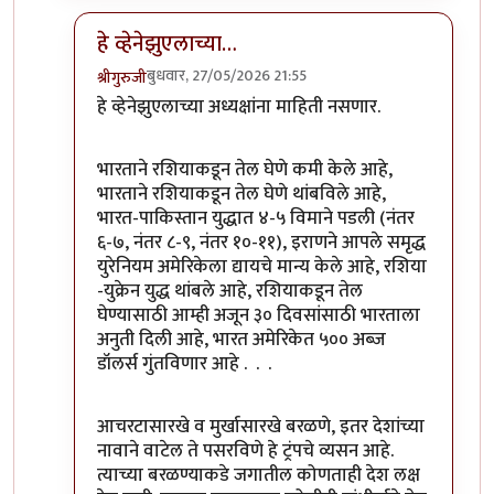
हे व्हेनेझुएलाच्या…
बुधवार, 27/05/2026 21:55
श्रीगुरुजी
In reply to
अमेरिकेने तर भारत सरकार हाॅक…
by
आग्या१९
हे व्हेनेझुएलाच्या अध्यक्षांना माहिती नसणार.
भारताने रशियाकडून तेल घेणे कमी केले आहे,
भारताने रशियाकडून तेल घेणे थांबविले आहे,
भारत-पाकिस्तान युद्धात ४-५ विमाने पडली (नंतर
६-७, नंतर ८-९, नंतर १०-११), इराणने आपले समृद्ध
युरेनियम अमेरिकेला द्यायचे मान्य केले आहे, रशिया
-युक्रेन युद्ध थांबले आहे, रशियाकडून तेल
घेण्यासाठी आम्ही अजून ३० दिवसांसाठी भारताला
अनुती दिली आहे, भारत अमेरिकेत ५०० अब्ज
डॉलर्स गुंतविणार आहे . . .
आचरटासारखे व मुर्खासारखे बरळणे, इतर देशांच्या
नावाने वाटेल ते पसरविणे हे ट्रंपचे व्यसन आहे.
त्याच्या बरळण्याकडे जगातील कोणताही देश लक्ष