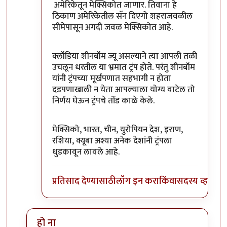
अमेरिकेतून मेक्सिकोत जाणार. तिवाना हे
ठिकाण अमेरिकेतील सॅन दिएगो शहराजवळील
सीमेपासून अगदी जवळ मेक्सिकोत आहे.
क्लॉडिया शीनबॉम ज्यू असल्याने त्या आपली तळी
उचलून धरतील या भ्रमात ट्रंप होते. परंतु शीनबॉम
यांनी ट्रंपच्या मूर्खपणात सहभागी न होता
दडपणाखाली न येता आपल्याला योग्य वाटेल तो
निर्णय घेऊन ट्रंपचे तोंड काळे केले.
मेक्सिको, भारत, चीन, युरोपियन देश, इराण,
रशिया, क्यूबा अश्या अनेक देशांनी ट्रंपला
धुडकावून लावले आहे.
प्रतिसाद देण्यासाठी
लॉग इन करा
किंवा
सदस्य व्हा
हो ना