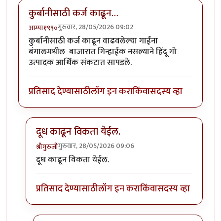
कुर्बानीसाठी कर्ज काढून…
गुरुवार, 28/05/2026 09:02
आग्या१९९०
कुर्बानीसाठी कर्ज काढून वाढवलेल्या गाईंना
बंगालमधील बाजारात गिन्हाईक नसल्याने हिंदू गो
उत्पादक आर्थिक संकटात सापडले.
प्रतिसाद देण्यासाठी
लॉग इन करा
किंवा
सदस्य व्हा
दूध काढून विकता येईल.
गुरुवार, 28/05/2026 09:06
श्रीगुरुजी
In reply to
कुर्बानीसाठी कर्ज काढून…
by
आग्या१९९०
दूध काढून विकता येईल.
प्रतिसाद देण्यासाठी
लॉग इन करा
किंवा
सदस्य व्हा