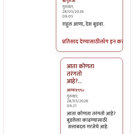
श्रीगुरुजी
गुरुवार,
28/05/2026
09:05
In reply to
खोटं बोलणं सोडा देश वा
राहुल आणा, देश बुडवा.
प्रतिसाद देण्यासाठी
लॉग इन करा
किंव
आता कोणता
तरंगतो
आहे?…
आग्या१९९०
गुरुवार,
28/05/2026
09:21
In reply to
राहुल आणा, देश बुडवा.
आता कोणता तरंगतो आहे?
बुडलेला काढण्यासाठी
सत्ताबदल गरजेचे आहे.