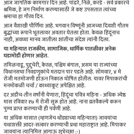
आज जागतिक कामगार दिन आहे. पांढरे, निळे, करडे - सर्व प्रकारचे
श्रमिक, हे जग निर्माण करण्यासाठी जे कष्ट उपसतात त्यांच्या
श्रमाचा हा गौरव दिन.
आज वैशाखी पौर्णिमा आहे. भगवान विष्णूंनी आजच्या दिवशी गौतम
बुद्धांच्या रूपाने भूतलावर अवतार घेतला होता. केवळ हिंदूंनाच
नाही, अवघ्या मानव जातीला शांतीचा संदेश त्यांनी दिला.
या महिन्यात राजकीय, सामाजिक, धार्मिक पातळीवर अनेक
घडामोडी होणार आहेत.
‌
तमिळनाडू, पुद्दुचेरी, केरळ, पश्चिम बंगाल, असम या राज्यांच्या
विधानसभा निवडणुकांचे मतदान पार पडले आहे. सोमवार, ४ मे
रोजी मतमोजणी होऊन निकाल घोषित होतील. यावर मिपाकरांची
मनमोकळी चर्चा / काथ्याकूट अपेक्षित आहे.
दर अडीच-तीन वर्षांनी येणारा, हिंदूंचा पवित्र महिना - अधिक ज्येष्ठ
मास रविवार १७ मे रोजी सुरू होत आहे. नाना व्रतवैकल्ये करून
पुण्य प्राप्त करण्याची ही पर्वणी आहे.
या अधिक मासात (म्हणजेच धोंड्याच्या महिन्यात!) जावयांचा
यथाशक्ती आदर-सत्कार करण्याची प्रथा महाराष्ट्रात आहे. मिपाकर
जावयांना त्यानिमित्त आगाऊ शुभेच्छा! ;-)