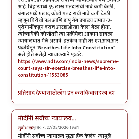
आहे. बिहारमध्ये ६५ लाख मतदारांची नावे कमी केली,
बंगालमध्ये एखाद कोटी मतदारांची नावे कमी केली
म्हणून विरोधी पक्ष आणि डापु गॅंग उपाख्य जमात-ए-
पुरोगामींकडून बराच आरडाओरडा केला गेला होता.
त्यांच्यापैकी कोणीतरी त्या प्रक्रीयेला आव्हान द्यायला
न्यायालयात गेले असावे. इतकेच नाही तर एस.आय.आर
प्रक्रीयेतून "
Breathes Life Into Constitution"
असे होते असेही न्यायालयाने म्हटले.
https://www.ndtv.com/india-news/supreme-
court-says-sir-exercise-breathes-life-into-
constitution-11553085
प्रतिसाद देण्यासाठी
लॉग इन करा
किंवा
सदस्य व्हा
मोदींनी सर्वोच्च न्यायालय…
बुधवार, 27/05/2026 19:31
सुबोध खरे
मोदींनी सर्वोच्च न्यायालय सुद्धा हॅक केलंय त्यामुळे