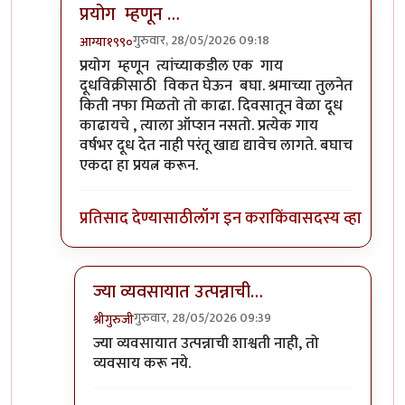
प्रयोग म्हणून …
गुरुवार, 28/05/2026 09:18
आग्या१९९०
In reply to
दूध काढून विकता येईल.
by
श्रीगुरुजी
प्रयोग म्हणून त्यांच्याकडील एक गाय
दूधविक्रीसाठी विकत घेऊन बघा. श्रमाच्या तुलनेत
किती नफा मिळतो तो काढा. दिवसातून वेळा दूध
काढायचे , त्याला ऑप्शन नसतो. प्रत्येक गाय
वर्षभर दूध देत नाही परंतू खाद्य द्यावेच लागते. बघाच
एकदा हा प्रयत्न करून.
प्रतिसाद देण्यासाठी
लॉग इन करा
किंवा
सदस्य व्हा
ज्या व्यवसायात उत्पन्नाची…
गुरुवार, 28/05/2026 09:39
श्रीगुरुजी
In reply to
प्रयोग म्हणून …
by
आग्या१९९०
ज्या व्यवसायात उत्पन्नाची शाश्वती नाही, तो
व्यवसाय करू नये.