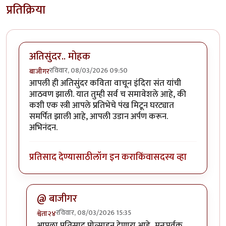
प्रतिक्रिया
अतिसुंदर.. मोहक
रविवार, 08/03/2026 09:50
बाजीगर
आपली ही अतिसुंदर कविता वाचून इंदिरा संत यांची
आठवण झाली. यात तुम्ही सर्व च समावेशले आहे, की
कशी एक स्त्री आपले प्रतिभेचे पंख मिटून घरट्यात
समर्पित झाली आहे, आपली उडान अर्पण करून.
अभिनंदन.
प्रतिसाद देण्यासाठी
लॉग इन करा
किंवा
सदस्य व्हा
@ बाजीगर
रविवार, 08/03/2026 15:35
श्वेता२४
In reply to
अतिसुंदर.. मोहक
by
बाजीगर
आपला प्रतिसाद प्रोत्साहन देणारा आहे...मनःपूर्वक