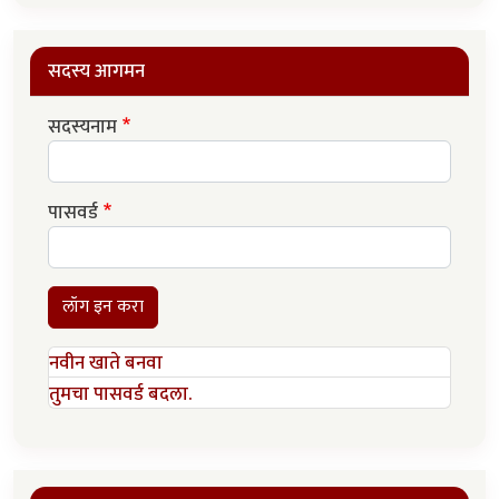
सदस्य आगमन
सदस्यनाम
पासवर्ड
लॉग इन करा
नवीन खाते बनवा
तुमचा पासवर्ड बदला.