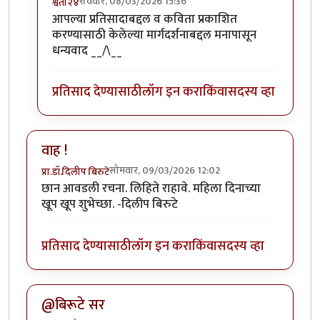
रविवार, 08/03/2026 15:36
श्वेता२४
In reply to
परिस्थितीला भेदून आशावादी आणि
by
कंजूस
आपल्या प्रतिसादाबद्दल व कविता प्रकाशित
करण्यासाठी केलेल्या मार्गदर्शनाबद्दल मनापासून
धन्यवाद __/\__
प्रतिसाद देण्यासाठी
लॉग इन करा
किंवा
सदस्य व्हा
वाह !
सोमवार, 09/03/2026 12:02
प्रा.डॉ.दिलीप बिरुटे
छान आवडली रचना. लिहिते राहावे. महिला दिनाच्या
खूप खूप शुभेच्छा. -दिलीप बिरुटे
प्रतिसाद देण्यासाठी
लॉग इन करा
किंवा
सदस्य व्हा
@बिरूटे सर