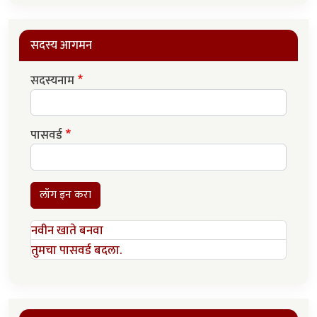
सदस्य आगमन
सदस्यनाम
पासवर्ड
लॉग इन करा
नवीन खाते बनवा
तुमचा पासवर्ड बदला.