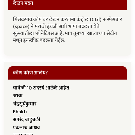
लेखन मदत
मिसळपाव.कॉम वर लेखन करताना कंट्रोल (Ctrl) + स्पेसबार
(space) ने मराठी इंग्रजी अशी भाषा बदलता येते.
सुरूवातीला फोनेटिक्स आहे. मात्र तुमच्या खात्याच्या सेटींग
मधून इनस्क्रीप्ट बदलता येईल.
कोण कोण आलंय?
यावेळी 10 सदस्यं आलेले आहेत.
अभ्या..
चंद्रसूर्यकुमार
Bhakti
अमरेंद्र बाहुबली
एकनाथ जाधव