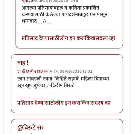
रविवार, 08/03/2026 15:36
श्वेता२४
In reply to
परिस्थितीला भेदून आशावादी आणि
by
कंजूस
आपल्या प्रतिसादाबद्दल व कविता प्रकाशित
करण्यासाठी केलेल्या मार्गदर्शनाबद्दल मनापासून
धन्यवाद __/\__
प्रतिसाद देण्यासाठी
लॉग इन करा
किंवा
सदस्य व्हा
वाह !
सोमवार, 09/03/2026 12:02
प्रा.डॉ.दिलीप बिरुटे
छान आवडली रचना. लिहिते राहावे. महिला दिनाच्या
खूप खूप शुभेच्छा. -दिलीप बिरुटे
प्रतिसाद देण्यासाठी
लॉग इन करा
किंवा
सदस्य व्हा
@बिरूटे सर