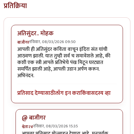
प्रतिक्रिया
अतिसुंदर.. मोहक
रविवार, 08/03/2026 09:50
बाजीगर
आपली ही अतिसुंदर कविता वाचून इंदिरा संत यांची
आठवण झाली. यात तुम्ही सर्व च समावेशले आहे, की
कशी एक स्त्री आपले प्रतिभेचे पंख मिटून घरट्यात
समर्पित झाली आहे, आपली उडान अर्पण करून.
अभिनंदन.
प्रतिसाद देण्यासाठी
लॉग इन करा
किंवा
सदस्य व्हा
@ बाजीगर
रविवार, 08/03/2026 15:35
श्वेता२४
In reply to
अतिसुंदर.. मोहक
by
बाजीगर
आपला प्रतिसाद प्रोत्साहन देणारा आहे...मनःपूर्वक