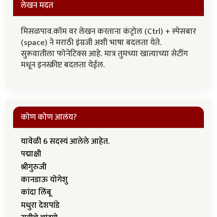
लेखन मदत
मिसळपाव.कॉम वर लेखन करताना कंट्रोल (Ctrl) + स्पेसबार
(space) ने मराठी इंग्रजी अशी भाषा बदलता येते.
सुरूवातीला फोनेटिक्स आहे. मात्र तुमच्या खात्याच्या सेटींग
मधून इनस्क्रीप्ट बदलता येईल.
कोण कोण आलंय?
यावेळी 6 सदस्यं आलेले आहेत.
पद्माक्षी
श्रीगुरुजी
कानडाऊ योगेशु
कांदा लिंबू
मधुरा देशपांडे