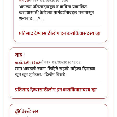
रविवार, 08/03/2026 15:36
श्वेता२४
In reply to
परिस्थितीला भेदून आशावादी आणि
by
कंजूस
आपल्या प्रतिसादाबद्दल व कविता प्रकाशित
करण्यासाठी केलेल्या मार्गदर्शनाबद्दल मनापासून
धन्यवाद __/\__
प्रतिसाद देण्यासाठी
लॉग इन करा
किंवा
सदस्य व्हा
वाह !
सोमवार, 09/03/2026 12:02
प्रा.डॉ.दिलीप बिरुटे
छान आवडली रचना. लिहिते राहावे. महिला दिनाच्या
खूप खूप शुभेच्छा. -दिलीप बिरुटे
प्रतिसाद देण्यासाठी
लॉग इन करा
किंवा
सदस्य व्हा
@बिरूटे सर