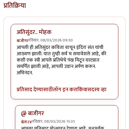
प्रतिक्रिया
अतिसुंदर.. मोहक
रविवार, 08/03/2026 09:50
बाजीगर
आपली ही अतिसुंदर कविता वाचून इंदिरा संत यांची
आठवण झाली. यात तुम्ही सर्व च समावेशले आहे, की
कशी एक स्त्री आपले प्रतिभेचे पंख मिटून घरट्यात
समर्पित झाली आहे, आपली उडान अर्पण करून.
अभिनंदन.
प्रतिसाद देण्यासाठी
लॉग इन करा
किंवा
सदस्य व्हा
@ बाजीगर
रविवार, 08/03/2026 15:35
श्वेता२४
In reply to
अतिसुंदर.. मोहक
by
बाजीगर
आपला प्रतिसाद प्रोत्साहन देणारा आहे...मनःपूर्वक