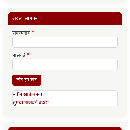
सदस्य आगमन
सदस्यनाम
पासवर्ड
लॉग इन करा
नवीन खाते बनवा
तुमचा पासवर्ड बदला.