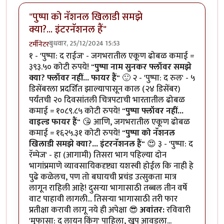
"पुष्पा को नॅशनल खिलाडी समझे
क्या?... इंटरनॅशनल हैं"
बुधवार, 25/12/2024 15:53
टर्मीनेटर
१ - 'पुष्पा: द राईज' - जगभरातील एकूण ढोबळ कमाई =
३९३.५० कोटी रुपये!
"पुष्पा नाम सुनकर फ्लॉवर समझे
क्या? फ्लॉवर नहीं... फायर हैं"
🙂 २ - 'पुष्पा: द रुल' - ५
डिसेंबरला प्रदर्शित झाल्यापासून काल (२४ डिसेंबर)
पर्यंतची २० दिवसांतली चित्रपटाची भारतातील ढोबळ
कमाई = १०८९.८५ कोटी रुपये!
"पुष्पा फ्लॉवर नहीं...
वाइल्ड फायर हैं"
😘 आणि, जगभरातील एकूण ढोबळ
कमाई = १६२५.३१ कोटी रुपये!
"पुष्पा को नॅशनल
खिलाडी समझे क्या?... इंटरनॅशनल हैं"
😍 ३ - 'पुष्पा: द
रॅम्पेज' - हा (आगामी) तिसरा भाग पहिल्या दोन
भागांप्रमाणे व्यावसायिकदृष्ट्या यशस्वी होईल कि नाही हे
पुढे कळेलच, पण तो बघायची प्रचंड उत्सुकता मात्र
लागून राहिली आहे! दुसऱ्या भागासाठी तब्बल तीन वर्षे
वाट पाहावी लागली... तिसऱ्या भागासाठी तरी फार
प्रतीक्षा करावी लागू नये ही अपेक्षा 😎
अवांतर:
रविवारी
'मुफासा: द लायन किंग' पाहिला, खूप आवडला...