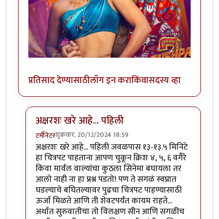
प्रतिसाद देण्यासाठी
लॉग इन करा
किंवा
सदस्य व्हा
अक्षरशः खरे आहे... पहिली
शुक्रवार, 20/12/2024 18:59
टर्मीनेटर
In reply to
पहिल्या पंधरा मिनिटातच उठून घरी ...
by
चित्रगुप्त
अक्षरशः खरे आहे... पहिली जवळपास १३-१३.५ मिनिटे
हा चित्रपट पाहताना आपण चुकून क्रिश ४, ५, ६ वगैरे
किंवा मार्वल वाल्यांचा कुठला सिनेमा बघायला तर
आलो नाही ना हा प्रश्न पडतो! पण ते सगळं स्वप्नात
घडल्याचे बघितल्यावर पुढचा चित्रपट पाहण्यासाठी
ऊर्जा मिळते आणि ती शेवटपर्यंत कायम राहते...
अर्थात सुरुवातीचा तो विलक्षण सीन आणि सगळीच