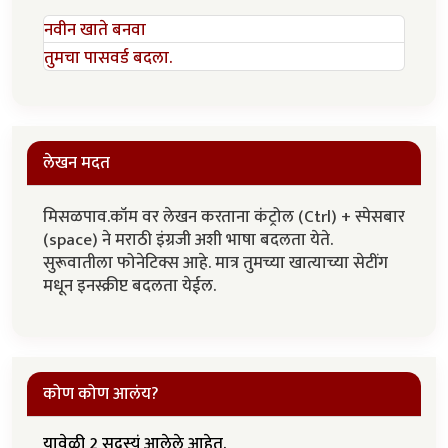
नवीन खाते बनवा
तुमचा पासवर्ड बदला.
लेखन मदत
मिसळपाव.कॉम वर लेखन करताना कंट्रोल (Ctrl) + स्पेसबार
(space) ने मराठी इंग्रजी अशी भाषा बदलता येते.
सुरूवातीला फोनेटिक्स आहे. मात्र तुमच्या खात्याच्या सेटींग
मधून इनस्क्रीप्ट बदलता येईल.
कोण कोण आलंय?
यावेळी 2 सदस्यं आलेले आहेत.