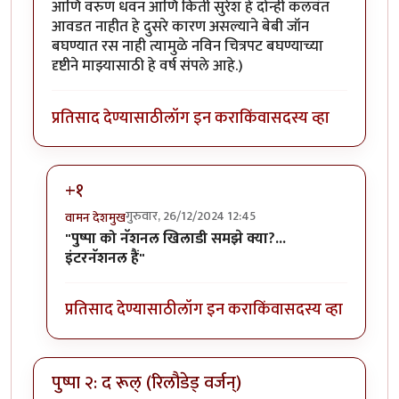
आणि वरुण धवन आणि किर्ती सुरेश हे दोन्ही कलवंत
आवडत नाहीत हे दुसरे कारण असल्याने बेबी जॉन
बघण्यात रस नाही त्यामुळे नविन चित्रपट बघण्याच्या
दृष्टीने माझ्यासाठी हे वर्ष संपले आहे.)
प्रतिसाद देण्यासाठी
लॉग इन करा
किंवा
सदस्य व्हा
+१
गुरुवार, 26/12/2024 12:45
वामन देशमुख
In reply to
"पुष्पा को नॅशनल खिलाडी समझे क्या?... इंटरनॅशनल
"पुष्पा को नॅशनल खिलाडी समझे क्या?...
इंटरनॅशनल हैं"
प्रतिसाद देण्यासाठी
लॉग इन करा
किंवा
सदस्य व्हा
पुष्पा २: द रूल् (रिलौडेड् वर्जन्)