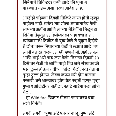
In reply to
सिनेमाचे तिकिटदर कमी झाले की
by
टर्मीनेटर
सिनेमाचे तिकिटदर कमी झाले की पुष्पा-२
पाहण्यात येईल असा घरचा आदेश आहे.
आम्हीही पहिल्या दिवशी तिकिटे जास्त होती म्हणून
पाहीला नाही. खरंतर त्या शोला अपघातानेच गेलो.
आमच्या अहोंना आणि त्यांच्या मैत्रिणींना मिळून हा
सिनेमा तेलुगुत १३ डिसेम्बर ला पाहायचा होता.
त्यांच्यासाठी तिकीट मी बुक केले ते चुकून हिंदीचे.
ते लोक घरून निघायच्या वेळी ते लक्षात आले. मग
त्यांनी बेत रद्द करून, आम्ही म्हणजे मी, अहो, अपत्ये
आणि आई असे पाच जण गेलो. तिसऱ्या दिवशी १५
डिसेम्बर रोजी मी आणि माझे मित्र असे संध्याकाळी
मस्त टुल्ल होऊन रात्रीच्या शोला गेलो. परत येताना
पुन्हा टुल्ल होऊन, जेवण करून घरी दोन वाजता
परतलो. घरी आल्यावर झोप येत नव्हती म्हणून पुन्हा
पुष्पा १
ओटीटीवर पाहीला. पहाटे साडेपाचला झोपी
गेलो.
... हा Wild fire चित्रपट मोठ्या पडद्यावरच बघा
अशी विनंती!
अगदी अगदी!
"पुष्पा अंटे फायर कादू, पुष्पा अंटे