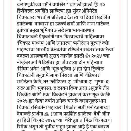
करमणूकीच्या दृष्टीने वर्षाखेर
*
चांगली झाली 👌 २०
डिसेंबरला प्रदर्शित झालेल्या ह्या सुंदर अ‍ॅनिमेटेड
चित्रपटाला भरघोस प्रतिसाद देत त्याच दिवशी प्रदर्शित
झालेल्या 'वनवास' हा उत्कर्ष शर्मा आणि नाना पाटेकर
ह्यांच्या प्रमुख भूमिका असलेल्या भावनाप्रधान
चित्रपटाकडे प्रेक्षकांनी पाठ फिरवल्याचे पाहिल्यावर
'चित्रपट माध्यम' आणि त्यातल्या 'मनोरंजन मुल्या' कडे
पाहण्याचा भारतीय प्रेक्षकांचा दृष्टिकोन सकारात्मकरित्या
बदलत असल्याची सुखद जाणीव झाली 👍 २०२४ च्या
नोव्हेंबर आणि डिसेंबर ह्या शेवटच्या दोन महिन्यात
'सिंघम अगेन' आणि 'भूल भुलैया ३' ह्या दोन ट्रिक्वेल
चित्रपटांनी अनुक्रमे साफ निराशा आणि थोडेफार
मनोरंजन केले, तर 'ग्लॅडिएटर २', 'मोआना २', 'पुष्पा: द
रुल' आणि 'मुफासा: द लायन किंग' अशा अनुक्रमे तीन
सिक्वेल आणि एका प्रिक्वेलने झकास करमणूक केली!
२०२५ ह्या येत्या वर्षात अनेक चांगले करमणूकप्रधान
चित्रपट रसिकांना पहायला मिळोत अशी मनोरंजनाच्या
देवाकडे प्रार्थना 🙏 (
*
आज प्रदर्शित झालेला 'बेबी जॉन'
हा हिंदी चित्रपट २०१६ च्या 'थेरी' ह्या तामिळ चित्रपटाचा
रिमेक असुन तो पुर्वीच पाहुन झाला आहे हे एक कारण