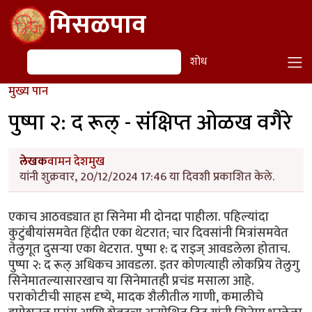
Skip to main content
मिसळपाव
शोध
शोध
मुख्य पान
पुष्पा २: द रूल् - संक्षिप्त ओळख वगैरे
लेखक
वामन देशमुख
यांनी शुक्रवार, 20/12/2024 17:46 या दिवशी प्रकाशित केले.
एकाच आठवड्यात हा सिनेमा मी दोनदा पाहीला. पहिल्यांदा
कुटुंबीयांसमवेत हिंदीत एका थेटरात; चार दिवसांनी मित्रांसमवेत
तेलुगूत दुसऱ्या एका थेटरात. पुष्पा १: द राइज् आवडलेला होताच.
पुष्पा २: द रूल् अधिकच आवडला. इतर कोणत्याही लोकप्रिय तेलुगु
सिनेमातल्यासारखाच या सिनेमातही प्रचंड मसाला आहे.
पराकोटीची साहस दृष्ये, मादक शैलीतील गाणी, कमालीचे