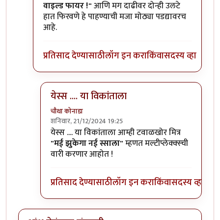
वाइल्ड फायर !"
आणि मग दाढीवर दोन्ही उलटे
हात फिरवणे हे पाहण्याची मजा मोठ्या पडद्यावरच
आहे.
प्रतिसाद देण्यासाठी
लॉग इन करा
किंवा
सदस्य व्हा
येस्स .... या विकांताला
चौथा कोनाडा
शनिवार, 21/12/2024 19:25
In reply to
#मी_पण
by
वामन देशमुख
येस्स .... या विकांताला आम्ही टवाळखोर मित्र
"मई झुकेगा नई स्साला"
म्हणत मल्टीप्लेक्क्स्ची
वारी करणार आहोत !
प्रतिसाद देण्यासाठी
लॉग इन करा
किंवा
सदस्य व्हा