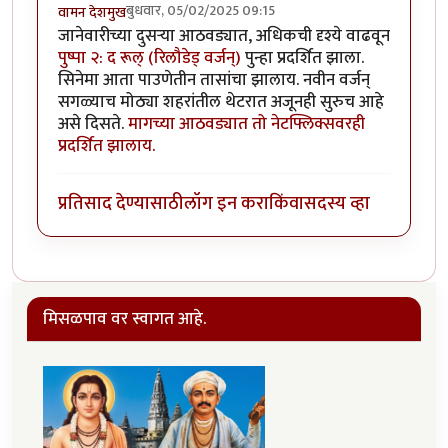
बुधवार, 05/02/2025 09:15
वामन देशमुख
जानेवारीच्या दुसऱ्या आठवड्यात, अधिकची दृश्ये वाढवून
पुष्पा २: द रूल् (रिलौडेड् वर्जन्)
पुन्हा प्रदर्शित झाला.
सिनेमा आता पाउणेतीन तासांचा झालाय. नवीन वर्जन्
सगळ्याच मोठ्या शहरांतील थेटरात अजूनही सुरुच आहे
असे दिसते.
मागच्या आठवड्यात तो नेटफ्लिक्सवरही
प्रदर्शित झालाय.
प्रतिसाद देण्यासाठी
लॉग इन करा
किंवा
सदस्य व्हा
मिसळपाव वर स्वागत आहे.