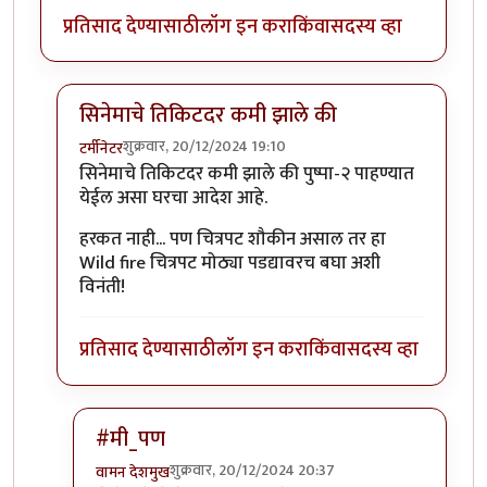
प्रतिसाद देण्यासाठी
लॉग इन करा
किंवा
सदस्य व्हा
सिनेमाचे तिकिटदर कमी झाले की
शुक्रवार, 20/12/2024 19:10
टर्मीनेटर
In reply to
श्रीवल्ली (रश्मिका मादन्ना),
by
चौथा कोनाडा
सिनेमाचे तिकिटदर कमी झाले की पुष्पा-२ पाहण्यात
येईल असा घरचा आदेश आहे.
हरकत नाही... पण चित्रपट शौकीन असाल तर हा
Wild fire चित्रपट मोठ्या पडद्यावरच बघा अशी
विनंती!
प्रतिसाद देण्यासाठी
लॉग इन करा
किंवा
सदस्य व्हा
#मी_पण
शुक्रवार, 20/12/2024 20:37
वामन देशमुख