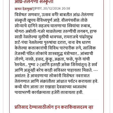
आंध्र-तेलंगणा संस्कृती
शुक्रवार, 20/12/2024 20:58
वामन देशमुख
विशेषतः सणवार, उत्सव वगैरे बाबतीत आंध्र-तेलंगणा
संस्कृती खूपच वैविध्यपूर्ण आहे. वीसपंचवीस तोळे
सोन्याचे दागिने सहजच घालणाऱ्या स्त्रियांचा रुबाब,
मोगरा-अबोली-गजरे माळलेल्या तरुणींची लगबग, हाफ
साडी नेसलेल्या मुलींची धावपळ, रामराजचे पांढरेशुभ्र
शर्ट-पंचा नेसलेल्या पुरुषांचा दरारा, नाना वेष धारण
केलेल्या कलाकारांची विविध पारंपारीक रुपे, सात्विक
तेजस्वी पंडित लोकांचे शास्त्रशुद्ध मंत्रोच्चार... आंब्याची
तोरणे, नारळे, हळद, कुंकू, अक्षता, फळे, फुले यांची
रेलचेल... पुष्पा २ (आणि इतरही अनेक सिनेमांतून) हे सर्व
आणि अजूनही बरेच काही सविस्तर पाहायला मिळते. ---
अवांतर: हे आवडणाऱ्या लोकांनी विशेषतः नवरात्रात
तेलंगणात आणि संक्रांतीला आंध्रात पर्यटन करायला हवे.
कधी योग आला तर एखाद्या देवळाच्या ध्वजस्तंभ
पायाभरणी कार्यक्रमाला हजेरी लावायला हवी.
प्रतिसाद देण्यासाठी
लॉग इन करा
किंवा
सदस्य व्हा