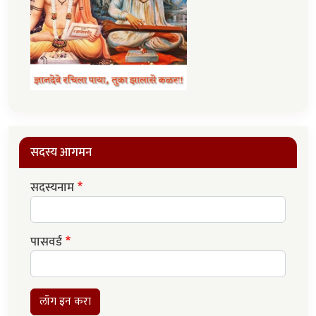
सदस्य आगमन
सदस्यनाम
पासवर्ड
लॉग इन करा