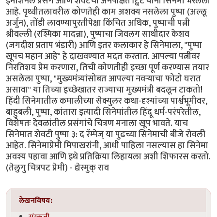
इमोशनल प्रसंग आणि शेवटचा अनपेक्षित ट्विट यांनी सिनेमा भरलेला
आहे.‌ पृथ्वीतलावरील कोणतेही काम अशक्य नसलेला पुष्पा (अल्लू
अर्जुन), तोंडी लावण्यापुरतीपेक्षा किंचित अधिक, पुष्पाची पत्नी
श्रीवल्ली (रश्मिका मादन्ना), पुष्पाचा जिवलग साथीदार केशव
(जगदीश प्रताप भंडारी) आणि इतर कलाकार हे सिनेमाला, "पुष्पा
खूपच महान आहे" हे दाखवण्यात मदत करतात. आपल्या पत्नीवर
निरतिशय प्रेम करणारा, तिची कोणतीही इच्छा पूर्ण करण्यास तयार
असलेला पुष्पा, "मुख्यमंत्र्यांसोबत आपल्या नवऱ्याचा फोटो घरात
असावा" या तिच्या इच्छेखातर राज्याचा मुख्यमंत्री बदलून टाकतो!
हिंदी सिनेमातील कमालीच्या सेक्युलर कथा-दृश्यांच्या पार्श्वभूमीवर,
बाहुबली, पुष्पा, कांतारा इत्यादी सिनेमांतील हिंदू धर्म-परंपरेतील,
विशेषतः देवळांतील प्रसंगांचे चित्रण मनाला खूप भावते. याच
सिनेमात शेवटी पुष्पा ३: द रॅम्पेज् या पुढच्या सिनेमाची बीजे रोवली
आहेत. सिनेमाप्रेमी मिपाखरांनी, आधी पाहिला नसल्यास हा सिनेमा
अवश्य पहावा आणि इथे प्रतिक्रिया लिहायला अशी शिफारस करतो.
(तेलुगु चित्रपट प्रेमी) - द्येस्मुक् राव
लेखनविषय:
संस्कृती