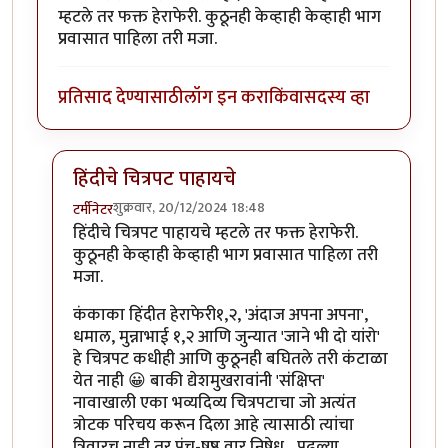
म्हटले तर फक्त हेराफेरी. कुठूनही केव्हाही केव्हाही भाग
प्रवासात पाहिला तरी मजा.
प्रतिसाद देण्यासाठी
लॉग इन करा
किंवा
सदस्य व्हा
हिंदीचे चित्रपट पाहायचे
शुक्रवार, 20/12/2024 18:48
टर्मीनेटर
In reply to
एकच फार्मुला असतो कारण तोच
by
कंजूस
हिंदीचे चित्रपट पाहायचे म्हटले तर फक्त हेराफेरी.
कुठूनही केव्हाही केव्हाही भाग प्रवासात पाहिला तरी
मजा.
कंकाका हिंदीत हेराफेरी१,२, 'अंदाज अपना अपना',
धमाल, मुन्नाभाई १,२ आणि जुन्यात 'जाने भी दो यांरो'
हे चित्रपट कधीही आणि कुठूनही बघितले तरी कंटाळा
येत नाही 😀 बाकी द्येशमुखरावांनी 'संक्षिप्त'
नावाखाली एका भव्यदिव्य चित्रपटाचा जो अत्यंत
त्रोटक परिचय करून दिला आहे त्यासाठी त्यांचा
त्रिवारच नाही तर पंच-षष्ठ वार निषेध... पुढल्या