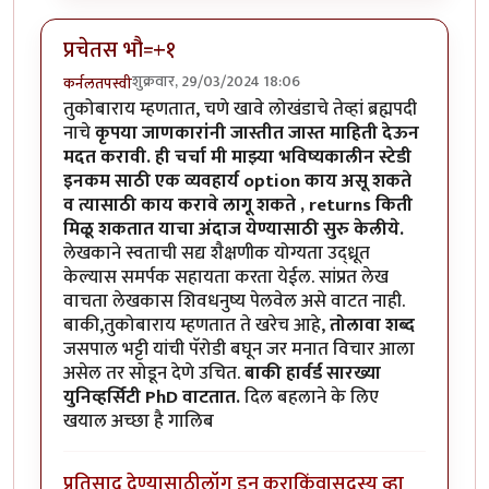
प्रचेतस भौ=+१
शुक्रवार, 29/03/2024 18:06
कर्नलतपस्वी
तुकोबाराय म्हणतात, चणे खावे लोखंडाचे तेव्हां ब्रह्मपदी
नाचे
कृपया जाणकारांनी जास्तीत जास्त माहिती देऊन
मदत करावी. ही चर्चा मी माझ्या भविष्यकालीन स्टेडी
इनकम साठी एक व्यवहार्य option काय असू शकते
व त्यासाठी काय करावे लागू शकते , returns किती
मिळू शकतात याचा अंदाज येण्यासाठी सुरु केलीये.
लेखकाने स्वताची सद्य शैक्षणीक योग्यता उद्ध्रूत
केल्यास समर्पक सहायता करता येईल. सांप्रत लेख
वाचता लेखकास शिवधनुष्य पेलवेल असे वाटत नाही.
बाकी,तुकोबाराय म्हणतात ते खरेच आहे,
तोलावा शब्द
जसपाल भट्टी यांची पॅरोडी बघून जर मनात विचार आला
असेल तर सोडून देणे उचित.
बाकी हार्वर्ड सारख्या
युनिव्हर्सिटी PhD वाटतात.
दिल बहलाने के लिए
खयाल अच्छा है गालिब
प्रतिसाद देण्यासाठी
लॉग इन करा
किंवा
सदस्य व्हा