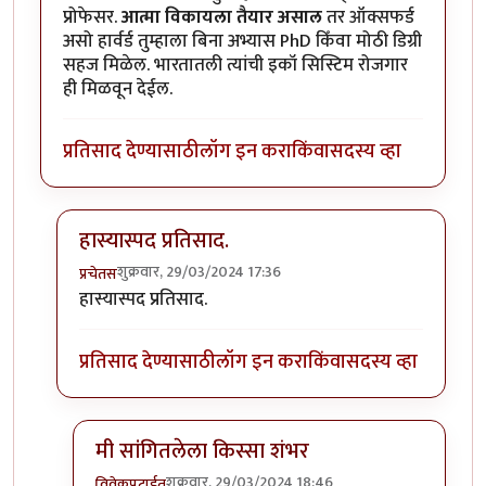
प्रोफेसर.
आत्मा विकायला तैयार असाल
तर ऑक्सफर्ड
असो हार्वर्ड तुम्हाला बिना अभ्यास PhD किँवा मोठी डिग्री
सहज मिळेल. भारतातली त्यांची इकॉ सिस्टिम रोजगार
ही मिळवून देईल.
प्रतिसाद देण्यासाठी
लॉग इन करा
किंवा
सदस्य व्हा
हास्यास्पद प्रतिसाद.
शुक्रवार, 29/03/2024 17:36
प्रचेतस
In reply to
PhD करणे बारावी पास
by
विवेकपटाईत
हास्यास्पद प्रतिसाद.
प्रतिसाद देण्यासाठी
लॉग इन करा
किंवा
सदस्य व्हा
मी सांगितलेला किस्सा शंभर
शुक्रवार, 29/03/2024 18:46
विवेकपटाईत