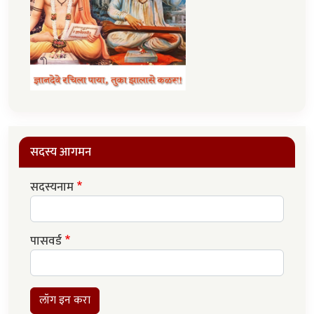
सदस्य आगमन
सदस्यनाम
पासवर्ड
लॉग इन करा