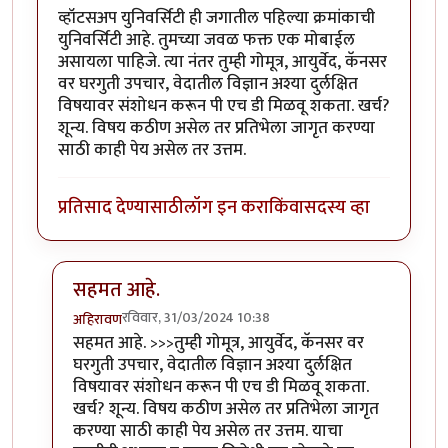
व्हॉटसअप युनिवर्सिटी ही जगातील पहिल्या क्रमांकाची
युनिवर्सिटी आहे. तुमच्या जवळ फक्त एक मोबाईल
असायला पाहिजे. त्या नंतर तुम्ही गोमूत्र, आयुर्वेद, कॅनसर
वर घरगुती उपचार, वेदातील विज्ञान अश्या दुर्लक्षित
विषयावर संशोधन करून पी एच डी मिळवू शकता. खर्च?
शून्य. विषय कठीण असेल तर प्रतिभेला जागृत करण्या
साठी काही पेय असेल तर उत्तम.
प्रतिसाद देण्यासाठी
लॉग इन करा
किंवा
सदस्य व्हा
सहमत आहे.
रविवार, 31/03/2024 10:38
अहिरावण
In reply to
हसत खेळत DIY पीए चीडी!
by
भागो
सहमत आहे. >>>तुम्ही गोमूत्र, आयुर्वेद, कॅनसर वर
घरगुती उपचार, वेदातील विज्ञान अश्या दुर्लक्षित
विषयावर संशोधन करून पी एच डी मिळवू शकता.
खर्च? शून्य. विषय कठीण असेल तर प्रतिभेला जागृत
करण्या साठी काही पेय असेल तर उत्तम. याचा