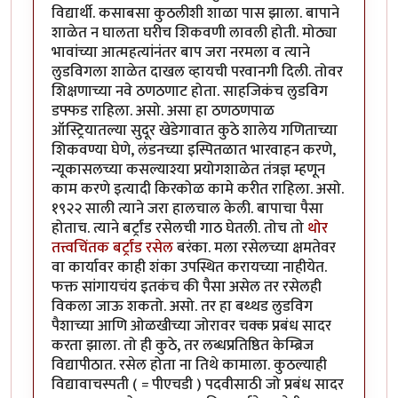
विद्यार्थी. कसाबसा कुठलीशी शाळा पास झाला. बापाने
शाळेत न घालता घरीच शिकवणी लावली होती. मोठ्या
भावांच्या आत्महत्यांनंतर बाप जरा नरमला व त्याने
लुडविगला शाळेत दाखल व्हायची परवानगी दिली. तोवर
शिक्षणाच्या नवे ठणठणाट होता. साहजिकंच लुडविग
डफ्फड राहिला. असो. असा हा ठणठणपाळ
ऑस्ट्रियातल्या सुदूर खेडेगावात कुठे शालेय गणिताच्या
शिकवण्या घेणे, लंडनच्या इस्पितळात भारवाहन करणे,
न्यूकासलच्या कसल्याश्या प्रयोगशाळेत तंत्रज्ञ म्हणून
काम करणे इत्यादी किरकोळ कामे करीत राहिला. असो.
१९२२ साली त्याने जरा हालचाल केली. बापाचा पैसा
होताच. त्याने बर्ट्रांड रसेलची गाठ घेतली. तोच तो
थोर
तत्त्वचिंतक बर्ट्रांड रसेल
बरंका. मला रसेलच्या क्षमतेवर
वा कार्यावर काही शंका उपस्थित करायच्या नाहीयेत.
फक्त सांगायचंय इतकंच की पैसा असेल तर रसेलही
विकला जाऊ शकतो. असो. तर हा बथ्थड लुडविग
पैशाच्या आणि ओळखीच्या जोरावर चक्क प्रबंध सादर
करता झाला. तो ही कुठे, तर लब्धप्रतिष्ठित केम्ब्रिज
विद्यापीठात. रसेल होता ना तिथे कामाला. कुठल्याही
विद्यावाचस्पती ( = पीएचडी ) पदवीसाठी जो प्रबंध सादर