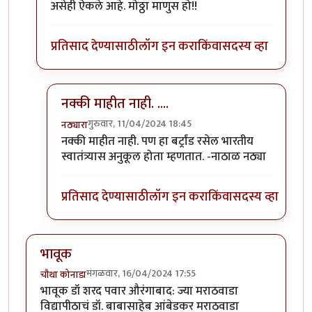
असेही ऐकले आहे. मोठ्ठा माणुस हो!!
प्रतिसाद देण्यासाठी
लॉग इन करा
किंवा
सदस्य व्हा
नक्की माहीत नाही. ....
गुरुवार, 11/04/2024 18:45
नठ्यारा
In reply to
रसेल तोच ना १९ व्या
by
अहिरावण
नक्की माहीत नाही. पण हा बर्ट्रांड रसेल भारतीय
स्वातंत्र्यास अनुकूल होता म्हणतात. -नाठाळ नठ्या
प्रतिसाद देण्यासाठी
लॉग इन करा
किंवा
सदस्य व्हा
भावूक
मंगळवार, 16/04/2024 17:55
चौथा कोनाडा
भावूक डॉ शरद पवार औरंगाबाद: ज्या मराठवाडा
विद्यापीठाचं डॉ. बाबासाहेब आंबेडकर मराठवाडा