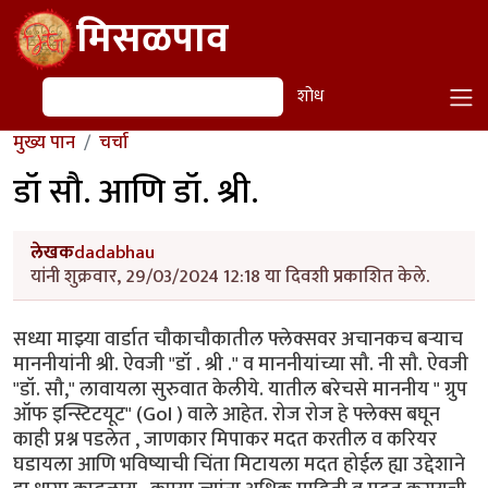
Skip to main content
मिसळपाव
शोध
शोध
मुख्य पान
चर्चा
डॉ सौ. आणि डॉ. श्री.
लेखक
dadabhau
यांनी शुक्रवार, 29/03/2024 12:18 या दिवशी प्रकाशित केले.
सध्या माझ्या वार्डात चौकाचौकातील फ्लेक्सवर अचानकच बऱ्याच
माननीयांनी श्री. ऐवजी "डॉ . श्री ." व माननीयांच्या सौ. नी सौ. ऐवजी
"डॉ. सौ," लावायला सुरुवात केलीये. यातील बरेचसे माननीय " ग्रुप
ऑफ इन्स्टिटयूट" (GoI ) वाले आहेत. रोज रोज हे फ्लेक्स बघून
काही प्रश्न पडलेत , जाणकार मिपाकर मदत करतील व करियर
घडायला आणि भविष्याची चिंता मिटायला मदत होईल ह्या उद्देशाने