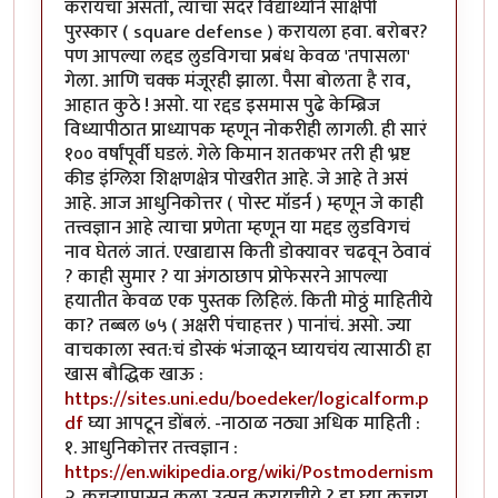
करायचा असतो, त्याचा सदर विद्यार्थ्याने साक्षेपी
पुरस्कार ( square defense ) करायला हवा. बरोबर?
पण आपल्या लद्दड लुडविगचा प्रबंध केवळ 'तपासला'
गेला. आणि चक्क मंजूरही झाला. पैसा बोलता है राव,
आहात कुठे ! असो. या रद्दड इसमास पुढे केम्ब्रिज
विध्यापीठात प्राध्यापक म्हणून नोकरीही लागली. ही सारं
१०० वर्षांपूर्वी घडलं. गेले किमान शतकभर तरी ही भ्रष्ट
कीड इंग्लिश शिक्षणक्षेत्र पोखरीत आहे. जे आहे ते असं
आहे. आज आधुनिकोत्तर ( पोस्ट मॉडर्न ) म्हणून जे काही
तत्त्वज्ञान आहे त्याचा प्रणेता म्हणून या मद्दड लुडविगचं
नाव घेतलं जातं. एखाद्यास किती डोक्यावर चढवून ठेवावं
? काही सुमार ? या अंगठाछाप प्रोफेसरने आपल्या
हयातीत केवळ एक पुस्तक लिहिलं. किती मोठ्ठं माहितीये
का? तब्बल ७५ ( अक्षरी पंचाहत्तर ) पानांचं. असो. ज्या
वाचकाला स्वत:चं डोस्कं भंजाळून घ्यायचंय त्यासाठी हा
खास बौद्धिक खाऊ :
https://sites.uni.edu/boedeker/logicalform.p
df
घ्या आपटून डोंबलं. -नाठाळ नठ्या अधिक माहिती :
१. आधुनिकोत्तर तत्त्वज्ञान :
https://en.wikipedia.org/wiki/Postmodernism
२. कचऱ्यापासून कला उत्पन्न करायचीये ? हा घ्या कचरा