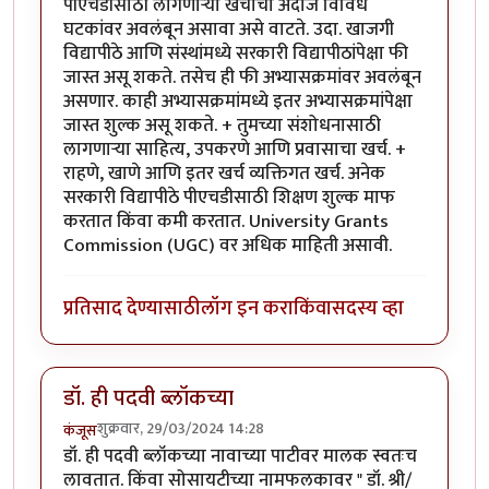
पीएचडीसाठी लागणाऱ्या खर्चाचा अंदाज विविध
घटकांवर अवलंबून असावा असे वाटते. उदा. खाजगी
विद्यापीठे आणि संस्थांमध्ये सरकारी विद्यापीठांपेक्षा फी
जास्त असू शकते. तसेच ही फी अभ्यासक्रमांवर अवलंबून
असणार. काही अभ्यासक्रमांमध्ये इतर अभ्यासक्रमांपेक्षा
जास्त शुल्क असू शकते. + तुमच्या संशोधनासाठी
लागणाऱ्या साहित्य, उपकरणे आणि प्रवासाचा खर्च. +
राहणे, खाणे आणि इतर खर्च व्यक्तिगत खर्च. अनेक
सरकारी विद्यापीठे पीएचडीसाठी शिक्षण शुल्क माफ
करतात किंवा कमी करतात. University Grants
Commission (UGC) वर अधिक माहिती असावी.
प्रतिसाद देण्यासाठी
लॉग इन करा
किंवा
सदस्य व्हा
डॉ. ही पदवी ब्लॉकच्या
शुक्रवार, 29/03/2024 14:28
कंजूस
डॉ. ही पदवी ब्लॉकच्या नावाच्या पाटीवर मालक स्वतःच
लावतात. किंवा सोसायटीच्या नामफलकावर " डॉ. श्री/