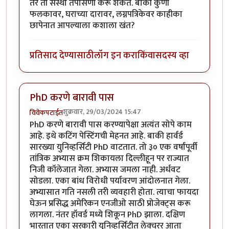
तर ती संस्था तपासणी करू शकते. बाकी कुणी
फलकावर, घराच्या दारावर, लग्नपत्रिकेवर काहीका
छापेनात आपल्याला कशाला खंत?
प्रतिसाद देण्यासाठी
लॉग इन करा
किंवा
सदस्य व्हा
PhD करणे बारावी पास
शुक्रवार, 29/03/2024 15:47
विवेकपटाईत
PhD करणे बारावी पास करण्यापेक्षा अत्यंत सोपे काम
आहे. इथे कटिंग पेस्टिंगची मेहनत आहे. बाकी हार्वर्ड
सारख्या युनिव्हर्सिटी PhD वाटतात. तो ३० एक वर्षांपूर्वी
तांत्रिक अभ्यास क्रम शिकायला दिल्लीहून पर राज्यात
निजी कॉलेजात गेला. अभ्यास जमला नाही. अर्धवट
सोडला. एका बांध विरोधी पर्यावरण आंदोलनात गेला.
अभ्यासात गति नसली तरी व्यवहारी होता. त्याचा फायदा
घेऊन प्रसिद्ध अमेरिकन एनजीओ साठी प्रोजेक्ट्स करू
लागला. नंतर हॉवर्ड मध्ये शिकून PhD झाला. दक्षिण
भारतात एका सरकारी युनिव्हर्सिटीत लेक्चरर् आता