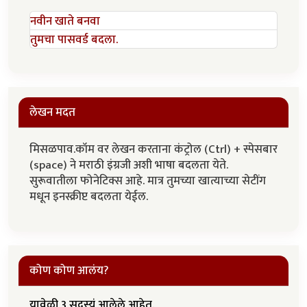
नवीन खाते बनवा
तुमचा पासवर्ड बदला.
लेखन मदत
मिसळपाव.कॉम वर लेखन करताना कंट्रोल (Ctrl) + स्पेसबार
(space) ने मराठी इंग्रजी अशी भाषा बदलता येते.
सुरूवातीला फोनेटिक्स आहे. मात्र तुमच्या खात्याच्या सेटींग
मधून इनस्क्रीप्ट बदलता येईल.
कोण कोण आलंय?
यावेळी 3 सदस्यं आलेले आहेत.