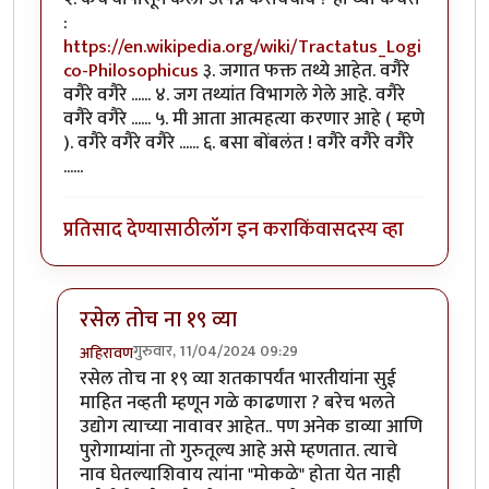
:
https://en.wikipedia.org/wiki/Tractatus_Logi
co-Philosophicus
३. जगात फक्त तथ्ये आहेत. वगैरे
वगैरे वगैरे ...... ४. जग तथ्यांत विभागले गेले आहे. वगैरे
वगैरे वगैरे ...... ५. मी आता आत्महत्या करणार आहे ( म्हणे
). वगैरे वगैरे वगैरे ...... ६. बसा बोंबलंत ! वगैरे वगैरे वगैरे
......
प्रतिसाद देण्यासाठी
लॉग इन करा
किंवा
सदस्य व्हा
रसेल तोच ना १९ व्या
गुरुवार, 11/04/2024 09:29
अहिरावण
In reply to
एक सत्य कथा
by
नठ्यारा
रसेल तोच ना १९ व्या शतकापर्यंत भारतीयांना सुई
माहित नव्हती म्हणून गळे काढणारा ? बरेच भलते
उद्योग त्याच्या नावावर आहेत.. पण अनेक डाव्या आणि
पुरोगाम्यांना तो गुरुतूल्य आहे असे म्हणतात. त्याचे
नाव घेतल्याशिवाय त्यांना "मोकळे" होता येत नाही