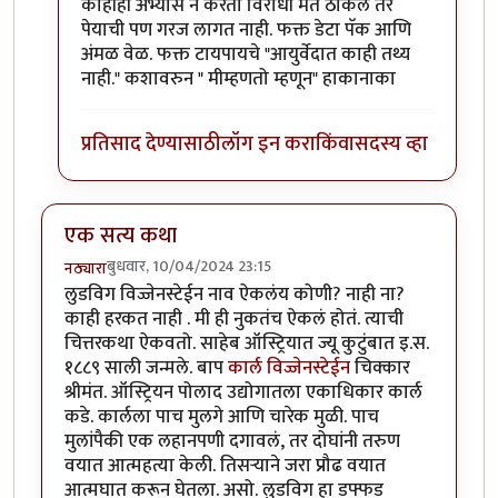
काहीही अभ्यास न करता विरोधी मत ठोकले तर
पेयाची पण गरज लागत नाही. फक्त डेटा पॅक आणि
अंमळ वेळ. फक्त टायपायचे "आयुर्वेदात काही तथ्य
नाही." कशावरुन " मीम्हणतो म्हणून" हाकानाका
प्रतिसाद देण्यासाठी
लॉग इन करा
किंवा
सदस्य व्हा
एक सत्य कथा
बुधवार, 10/04/2024 23:15
नठ्यारा
लुडविग विज्जेनस्टेईन नाव ऐकलंय कोणी? नाही ना?
काही हरकत नाही . मी ही नुकतंच ऐकलं होतं. त्याची
चित्तरकथा ऐकवतो. साहेब ऑस्ट्रियात ज्यू कुटुंबात इ.स.
१८८९ साली जन्मले. बाप
कार्ल विज्जेनस्टेईन
चिक्कार
श्रीमंत. ऑस्ट्रियन पोलाद उद्योगातला एकाधिकार कार्ल
कडे. कार्लला पाच मुलगे आणि चारेक मुळी. पाच
मुलांपैकी एक लहानपणी दगावलं, तर दोघांनी तरुण
वयात आत्महत्या केली. तिसऱ्याने जरा प्रौढ वयात
आत्मघात करून घेतला. असो. लुडविग हा डफ्फड