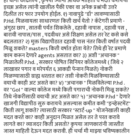
हा धागा काढलाय , कृपया ज्यांना अधिक माहिती व मदत करायची
इच्छा असेल त्यांनी खालील पैकी एका वा अनेक प्रश्नांची उत्तरे
दिलीत तर फार उपयोग होईल. १) नावापुढे "डॉ" लावण्यासाठी
P.Hd. मिळवायला साधारणतः किती खर्च येतो ? कॅटेगरी प्रमाणे -
अंगुठा छाप , सातवी पर्यंत शिकलेले , दहावी नापास , दहावी पस ,
बारावी नापास/पास , पदवीधर असे शिक्षण असेल तर रेट कसे कसे
बदलतात? २) मुक्त विद्यापीठात दहावी पास नंतर किती वर्षात पदवी
मिळू शकते? masters किती वर्षात होता येते? तिथे ही रेट प्रमाणे
काम करून देणारे agents असतात का? ३) अशी "अचानक "
मिळालेली P.hd. , सरकार पोषित सिनियर कॉलेजमध्ये ( जिथे २
लाखावर पगार व मरेपर्यंत ६ आकडी पेन्शन मिळते) नोकरी
मिळण्यासाठी ग्राह्य धरतात का? तशी नोकरी मिळविण्यासाठी
वयाची काही अट असते का? ४) "अचानक " मिळविलेल्या P.hd .
वर "GoI " वाल्या कॉलेज मध्ये किती पगाराची नोकरी मिळू शकते?
तिथे नोकरीसाठी वयाची अट असते का? ५) "अचानक P.hd " देणारे
खाजगी विद्यापीठ सुरु करायचे असल्यास कमीत कमी "इन्व्हेस्टमेंट"
किती लागू शकते? त्यासाठी सरकार "स्टार्ट-up " योजनेखाली काही
मदत करते का? काही अनुदान मिळत असेल तर ते परत करावे
लागते का? व्याजदर किती असतो? कृपया जाणकारांनी जास्तीत
जास्त माहिती देऊन मदत करावी. ही चर्चा मी माझ्या भविष्यकालीन