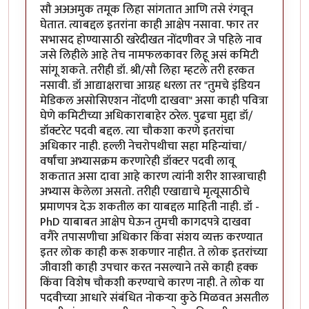
सौ अअअमुक तमूक लिहा सांगतात आणि तसे रंगवून
घेतात. त्याबद्दल इतरांना काही आक्षेप नसावा. फार तर
सभासद होण्यासाठी खरेदीखत नोंदणीवर जे पहिले नाव
जसे लिहीले आहे तेच नामफलकावर लिहू असं कमिटी
सांगू शकते. तरीही डॉ. श्री/सौ लिहा म्हटले तरी हरकत
नसावी. डॉ आद्याक्षराचा आग्रह धरला तर "तुमचे इंडियन
मेडिकल असोसिएशन नोंदणी दाखवा" असा काही पवित्रा
घेणे कमिटीच्या अधिकाराबाहेर ठरेल. पुढचा मुद्दा डॉ/
डॉक्टरेट पदवी बद्दल. त्या चौकशा करणे इतरांचा
अधिकार नाही. हल्ली नेचरोपथीचा सहा महिन्यांचा/
वर्षांचा अभ्यासक्रम करणारेही डॉक्टर पदवी लावू
शकतात असा दावा आहे कारण त्यांनी शरीर शास्त्राचाही
अभ्यास केलेला असतो. तरीही एखाद्याचे मृत्यूसाठीचे
प्रमाणपत्र देऊ शकतील का याबद्दल माहिती नाही. डॉ -
PhD याबाबत आक्षेप घेऊन तुमची कागदपत्रे दाखवा
वगैरे तपासणीचा अधिकार किंवा संशय व्यक्त करण्यात
इतर लोक काही करू शकणार नाहीत. ते लोक इतरांच्या
जीवाशी काही उपचार करत नसल्याने तसे काही हक्क
किंवा विशेष चौकशी करण्याचे कारण नाही. ते लोक या
पदवीच्या आधारे संबंधित नोकऱ्या कुठे मिळवत असतील