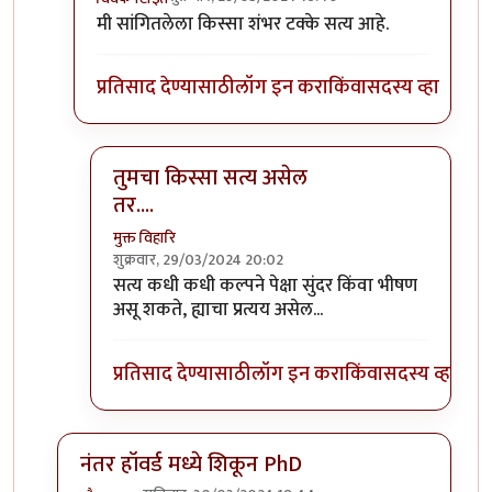
In reply to
हास्यास्पद प्रतिसाद.
by
प्रचेतस
मी सांगितलेला किस्सा शंभर टक्के सत्य आहे.
प्रतिसाद देण्यासाठी
लॉग इन करा
किंवा
सदस्य व्हा
तुमचा किस्सा सत्य असेल
तर....
मुक्त विहारि
शुक्रवार, 29/03/2024 20:02
In reply to
मी सांगितलेला किस्सा शंभर
by
विवेकपटाई
सत्य कधी कधी कल्पने पेक्षा सुंदर किंवा भीषण
असू शकते, ह्याचा प्रत्यय असेल...
प्रतिसाद देण्यासाठी
लॉग इन करा
किंवा
सदस्य व्हा
नंतर हॉवर्ड मध्ये शिकून PhD