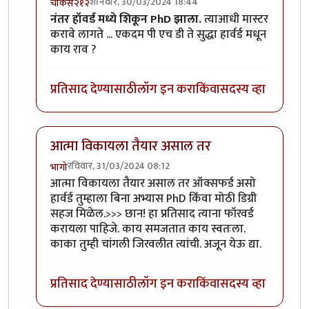
शनिवार, 30/03/2024 18:44
चौकस२१२
In reply to
PhD करणे बारावी पास
by
विवेकपटाईत
नंतर हॉवर्ड मध्ये शिकून PhD झाला.
त्याआधी मास्टर
करावे लागते ... एकदम पी एच डी ते सुद्धा हार्वर्ड मधून
काय राव ?
प्रतिसाद देण्यासाठी
लॉग इन करा
किंवा
सदस्य व्हा
आत्मा विकायला तैयार असाल तर
रविवार, 31/03/2024 08:12
भागो
In reply to
PhD करणे बारावी पास
by
विवेकपटाईत
आत्मा विकायला तैयार असाल तर ऑक्सफर्ड असो
हार्वर्ड तुम्हाला बिना अभ्यास PhD किँवा मोठी डिग्री
सहज मिळेल.>>> छान! हा प्रतिसाद त्याना फॉरवर्ड
करायला पाहिजे. काय समजतात काय स्वतःला.
काका तुम्ही चांगली जिरवलीत त्यांची. अजून येऊ द्या.
प्रतिसाद देण्यासाठी
लॉग इन करा
किंवा
सदस्य व्हा