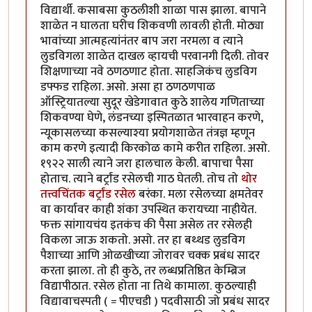
विद्यार्थी. कसाबसा कुठलीशी शाळा पास झाला. बापाने
शाळेत न घालता घरीच शिकवणी लावली होती. मोठ्या
भावांच्या आत्महत्यांनंतर बाप जरा नरमला व त्याने
लुडविगला शाळेत दाखल व्हायची परवानगी दिली. तोवर
शिक्षणाच्या नवे ठणठणाट होता. साहजिकंच लुडविग
डफ्फड राहिला. असो. असा हा ठणठणपाळ
ऑस्ट्रियातल्या सुदूर खेडेगावात कुठे शालेय गणिताच्या
शिकवण्या घेणे, लंडनच्या इस्पितळात भारवाहन करणे,
न्यूकासलच्या कसल्याश्या प्रयोगशाळेत तंत्रज्ञ म्हणून
काम करणे इत्यादी किरकोळ कामे करीत राहिला. असो.
१९२२ साली त्याने जरा हालचाल केली. बापाचा पैसा
होताच. त्याने बर्ट्रांड रसेलची गाठ घेतली. तोच तो
थोर
तत्त्वचिंतक बर्ट्रांड रसेल
बरंका. मला रसेलच्या क्षमतेवर
वा कार्यावर काही शंका उपस्थित करायच्या नाहीयेत.
फक्त सांगायचंय इतकंच की पैसा असेल तर रसेलही
विकला जाऊ शकतो. असो. तर हा बथ्थड लुडविग
पैशाच्या आणि ओळखीच्या जोरावर चक्क प्रबंध सादर
करता झाला. तो ही कुठे, तर लब्धप्रतिष्ठित केम्ब्रिज
विद्यापीठात. रसेल होता ना तिथे कामाला. कुठल्याही
विद्यावाचस्पती ( = पीएचडी ) पदवीसाठी जो प्रबंध सादर