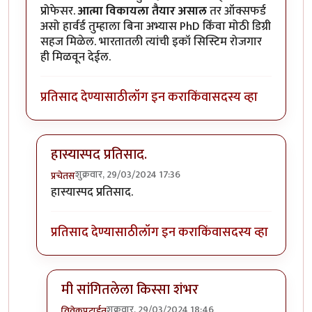
प्रोफेसर.
आत्मा विकायला तैयार असाल
तर ऑक्सफर्ड
असो हार्वर्ड तुम्हाला बिना अभ्यास PhD किँवा मोठी डिग्री
सहज मिळेल. भारतातली त्यांची इकॉ सिस्टिम रोजगार
ही मिळवून देईल.
प्रतिसाद देण्यासाठी
लॉग इन करा
किंवा
सदस्य व्हा
हास्यास्पद प्रतिसाद.
शुक्रवार, 29/03/2024 17:36
प्रचेतस
In reply to
PhD करणे बारावी पास
by
विवेकपटाईत
हास्यास्पद प्रतिसाद.
प्रतिसाद देण्यासाठी
लॉग इन करा
किंवा
सदस्य व्हा
मी सांगितलेला किस्सा शंभर
शुक्रवार, 29/03/2024 18:46
विवेकपटाईत