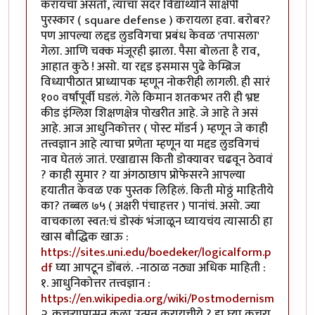
करायचा असतो, त्याचा सदर विद्यार्थ्याने साक्षेपी
पुरस्कार ( square defense ) करायला हवा. बरोबर?
पण आपल्या लद्दड लुडविगचा प्रबंध केवळ 'तपासला'
गेला. आणि चक्क मंजूरही झाला. पैसा बोलता है राव,
आहात कुठे ! असो. या रद्दड इसमास पुढे केम्ब्रिज
विध्यापीठात प्राध्यापक म्हणून नोकरीही लागली. ही सारं
१०० वर्षांपूर्वी घडलं. गेले किमान शतकभर तरी ही भ्रष्ट
कीड इंग्लिश शिक्षणक्षेत्र पोखरीत आहे. जे आहे ते असं
आहे. आज आधुनिकोत्तर ( पोस्ट मॉडर्न ) म्हणून जे काही
तत्त्वज्ञान आहे त्याचा प्रणेता म्हणून या मद्दड लुडविगचं
नाव घेतलं जातं. एखाद्यास किती डोक्यावर चढवून ठेवावं
? काही सुमार ? या अंगठाछाप प्रोफेसरने आपल्या
हयातीत केवळ एक पुस्तक लिहिलं. किती मोठ्ठं माहितीये
का? तब्बल ७५ ( अक्षरी पंचाहत्तर ) पानांचं. असो. ज्या
वाचकाला स्वत:चं डोस्कं भंजाळून घ्यायचंय त्यासाठी हा
खास बौद्धिक खाऊ :
https://sites.uni.edu/boedeker/logicalform.p
df
घ्या आपटून डोंबलं. -नाठाळ नठ्या अधिक माहिती :
१. आधुनिकोत्तर तत्त्वज्ञान :
https://en.wikipedia.org/wiki/Postmodernism
२. कचऱ्यापासून कला उत्पन्न करायचीये ? हा घ्या कचरा