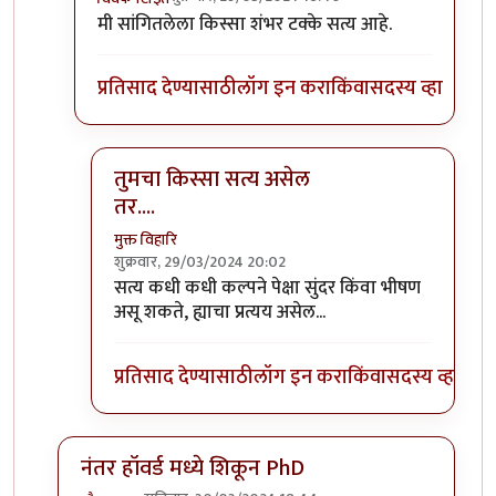
In reply to
हास्यास्पद प्रतिसाद.
by
प्रचेतस
मी सांगितलेला किस्सा शंभर टक्के सत्य आहे.
प्रतिसाद देण्यासाठी
लॉग इन करा
किंवा
सदस्य व्हा
तुमचा किस्सा सत्य असेल
तर....
मुक्त विहारि
शुक्रवार, 29/03/2024 20:02
In reply to
मी सांगितलेला किस्सा शंभर
by
विवेकपटाई
सत्य कधी कधी कल्पने पेक्षा सुंदर किंवा भीषण
असू शकते, ह्याचा प्रत्यय असेल...
प्रतिसाद देण्यासाठी
लॉग इन करा
किंवा
सदस्य व्हा
नंतर हॉवर्ड मध्ये शिकून PhD