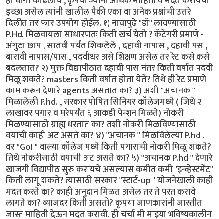
हा धागा काढलाय , कृपया ज्यांना अधिक माहिती व मदत करायची
इच्छा असेल त्यांनी खालील पैकी एका वा अनेक प्रश्नांची उत्तरे
दिलीत तर फार उपयोग होईल. १) नावापुढे "डॉ" लावण्यासाठी
P.Hd. मिळवायला साधारणतः किती खर्च येतो ? कॅटेगरी प्रमाणे -
अंगुठा छाप , सातवी पर्यंत शिकलेले , दहावी नापास , दहावी पस ,
बारावी नापास/पास , पदवीधर असे शिक्षण असेल तर रेट कसे कसे
बदलतात? २) मुक्त विद्यापीठात दहावी पास नंतर किती वर्षात पदवी
मिळू शकते? masters किती वर्षात होता येते? तिथे ही रेट प्रमाणे
काम करून देणारे agents असतात का? ३) अशी "अचानक "
मिळालेली P.hd. , सरकार पोषित सिनियर कॉलेजमध्ये ( जिथे २
लाखावर पगार व मरेपर्यंत ६ आकडी पेन्शन मिळते) नोकरी
मिळण्यासाठी ग्राह्य धरतात का? तशी नोकरी मिळविण्यासाठी
वयाची काही अट असते का? ४) "अचानक " मिळविलेल्या P.hd .
वर "GoI " वाल्या कॉलेज मध्ये किती पगाराची नोकरी मिळू शकते?
तिथे नोकरीसाठी वयाची अट असते का? ५) "अचानक P.hd " देणारे
खाजगी विद्यापीठ सुरु करायचे असल्यास कमीत कमी "इन्व्हेस्टमेंट"
किती लागू शकते? त्यासाठी सरकार "स्टार्ट-up " योजनेखाली काही
मदत करते का? काही अनुदान मिळत असेल तर ते परत करावे
लागते का? व्याजदर किती असतो? कृपया जाणकारांनी जास्तीत
जास्त माहिती देऊन मदत करावी. ही चर्चा मी माझ्या भविष्यकालीन