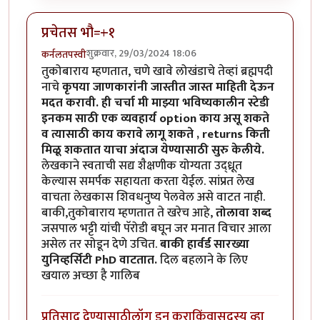
प्रचेतस भौ=+१
शुक्रवार, 29/03/2024 18:06
कर्नलतपस्वी
तुकोबाराय म्हणतात, चणे खावे लोखंडाचे तेव्हां ब्रह्मपदी
नाचे
कृपया जाणकारांनी जास्तीत जास्त माहिती देऊन
मदत करावी. ही चर्चा मी माझ्या भविष्यकालीन स्टेडी
इनकम साठी एक व्यवहार्य option काय असू शकते
व त्यासाठी काय करावे लागू शकते , returns किती
मिळू शकतात याचा अंदाज येण्यासाठी सुरु केलीये.
लेखकाने स्वताची सद्य शैक्षणीक योग्यता उद्ध्रूत
केल्यास समर्पक सहायता करता येईल. सांप्रत लेख
वाचता लेखकास शिवधनुष्य पेलवेल असे वाटत नाही.
बाकी,तुकोबाराय म्हणतात ते खरेच आहे,
तोलावा शब्द
जसपाल भट्टी यांची पॅरोडी बघून जर मनात विचार आला
असेल तर सोडून देणे उचित.
बाकी हार्वर्ड सारख्या
युनिव्हर्सिटी PhD वाटतात.
दिल बहलाने के लिए
खयाल अच्छा है गालिब
प्रतिसाद देण्यासाठी
लॉग इन करा
किंवा
सदस्य व्हा