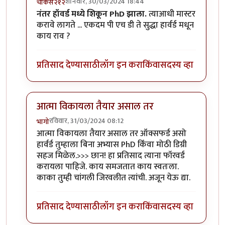
शनिवार, 30/03/2024 18:44
चौकस२१२
In reply to
PhD करणे बारावी पास
by
विवेकपटाईत
नंतर हॉवर्ड मध्ये शिकून PhD झाला.
त्याआधी मास्टर
करावे लागते ... एकदम पी एच डी ते सुद्धा हार्वर्ड मधून
काय राव ?
प्रतिसाद देण्यासाठी
लॉग इन करा
किंवा
सदस्य व्हा
आत्मा विकायला तैयार असाल तर
रविवार, 31/03/2024 08:12
भागो
In reply to
PhD करणे बारावी पास
by
विवेकपटाईत
आत्मा विकायला तैयार असाल तर ऑक्सफर्ड असो
हार्वर्ड तुम्हाला बिना अभ्यास PhD किँवा मोठी डिग्री
सहज मिळेल.>>> छान! हा प्रतिसाद त्याना फॉरवर्ड
करायला पाहिजे. काय समजतात काय स्वतःला.
काका तुम्ही चांगली जिरवलीत त्यांची. अजून येऊ द्या.
प्रतिसाद देण्यासाठी
लॉग इन करा
किंवा
सदस्य व्हा