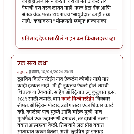
काहीही अभ्यास न करता विरोधी मत ठोकले तर
पेयाची पण गरज लागत नाही. फक्त डेटा पॅक आणि
अंमळ वेळ. फक्त टायपायचे "आयुर्वेदात काही तथ्य
नाही." कशावरुन " मीम्हणतो म्हणून" हाकानाका
प्रतिसाद देण्यासाठी
लॉग इन करा
किंवा
सदस्य व्हा
एक सत्य कथा
बुधवार, 10/04/2024 23:15
नठ्यारा
लुडविग विज्जेनस्टेईन नाव ऐकलंय कोणी? नाही ना?
काही हरकत नाही . मी ही नुकतंच ऐकलं होतं. त्याची
चित्तरकथा ऐकवतो. साहेब ऑस्ट्रियात ज्यू कुटुंबात इ.स.
१८८९ साली जन्मले. बाप
कार्ल विज्जेनस्टेईन
चिक्कार
श्रीमंत. ऑस्ट्रियन पोलाद उद्योगातला एकाधिकार कार्ल
कडे. कार्लला पाच मुलगे आणि चारेक मुळी. पाच
मुलांपैकी एक लहानपणी दगावलं, तर दोघांनी तरुण
वयात आत्महत्या केली. तिसऱ्याने जरा प्रौढ वयात
आत्मघात करून घेतला. असो. लुडविग हा डफ्फड