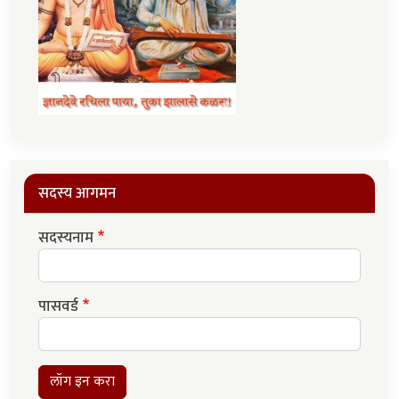
सदस्य आगमन
सदस्यनाम
पासवर्ड
लॉग इन करा