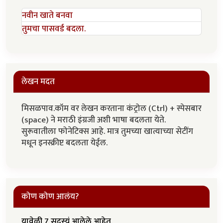
नवीन खाते बनवा
तुमचा पासवर्ड बदला.
लेखन मदत
मिसळपाव.कॉम वर लेखन करताना कंट्रोल (Ctrl) + स्पेसबार
(space) ने मराठी इंग्रजी अशी भाषा बदलता येते.
सुरूवातीला फोनेटिक्स आहे. मात्र तुमच्या खात्याच्या सेटींग
मधून इनस्क्रीप्ट बदलता येईल.
कोण कोण आलंय?
यावेळी 7 सदस्यं आलेले आहेत.