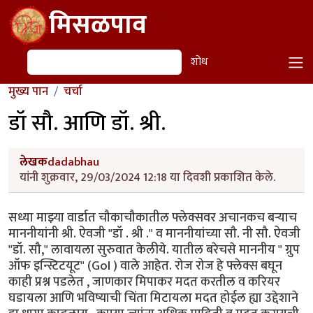
Skip to main content
मिसळपाव
शोध
शोध
मुख्य पान
चर्चा
डॉ सौ. आणि डॉ. श्री.
लेखक
dadabhau
यांनी शुक्रवार, 29/03/2024 12:18 या दिवशी प्रकाशित केले.
सध्या माझ्या वार्डात चौकाचौकातील फ्लेक्सवर अचानकच बऱ्याच
माननीयांनी श्री. ऐवजी "डॉ . श्री ." व माननीयांच्या सौ. नी सौ. ऐवजी
"डॉ. सौ," लावायला सुरुवात केलीये. यातील बरेचसे माननीय " ग्रुप
ऑफ इन्स्टिटयूट" (GoI ) वाले आहेत. रोज रोज हे फ्लेक्स बघून
काही प्रश्न पडलेत , जाणकार मिपाकर मदत करतील व करियर
घडायला आणि भविष्याची चिंता मिटायला मदत होईल ह्या उद्देशाने