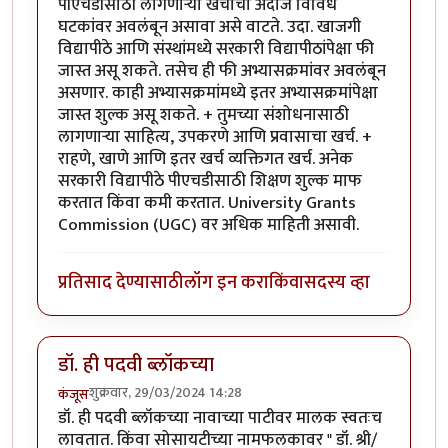
पीएचडीसाठी लागणाऱ्या खर्चाचा अंदाज विविध
घटकांवर अवलंबून असावा असे वाटते. उदा. खाजगी
विद्यापीठे आणि संस्थांमध्ये सरकारी विद्यापीठांपेक्षा फी
जास्त असू शकते. तसेच ही फी अभ्यासक्रमांवर अवलंबून
असणार. काही अभ्यासक्रमांमध्ये इतर अभ्यासक्रमांपेक्षा
जास्त शुल्क असू शकते. + तुमच्या संशोधनासाठी
लागणाऱ्या साहित्य, उपकरणे आणि प्रवासाचा खर्च. +
राहणे, खाणे आणि इतर खर्च व्यक्तिगत खर्च. अनेक
सरकारी विद्यापीठे पीएचडीसाठी शिक्षण शुल्क माफ
करतात किंवा कमी करतात. University Grants
Commission (UGC) वर अधिक माहिती असावी.
प्रतिसाद देण्यासाठी
लॉग इन करा
किंवा
सदस्य व्हा
डॉ. ही पदवी ब्लॉकच्या
शुक्रवार, 29/03/2024 14:28
कंजूस
डॉ. ही पदवी ब्लॉकच्या नावाच्या पाटीवर मालक स्वतःच
लावतात. किंवा सोसायटीच्या नामफलकावर " डॉ. श्री/