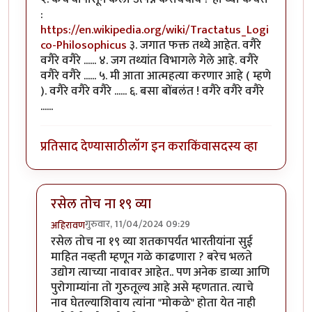
:
https://en.wikipedia.org/wiki/Tractatus_Logi
co-Philosophicus
३. जगात फक्त तथ्ये आहेत. वगैरे
वगैरे वगैरे ...... ४. जग तथ्यांत विभागले गेले आहे. वगैरे
वगैरे वगैरे ...... ५. मी आता आत्महत्या करणार आहे ( म्हणे
). वगैरे वगैरे वगैरे ...... ६. बसा बोंबलंत ! वगैरे वगैरे वगैरे
......
प्रतिसाद देण्यासाठी
लॉग इन करा
किंवा
सदस्य व्हा
रसेल तोच ना १९ व्या
गुरुवार, 11/04/2024 09:29
अहिरावण
In reply to
एक सत्य कथा
by
नठ्यारा
रसेल तोच ना १९ व्या शतकापर्यंत भारतीयांना सुई
माहित नव्हती म्हणून गळे काढणारा ? बरेच भलते
उद्योग त्याच्या नावावर आहेत.. पण अनेक डाव्या आणि
पुरोगाम्यांना तो गुरुतूल्य आहे असे म्हणतात. त्याचे
नाव घेतल्याशिवाय त्यांना "मोकळे" होता येत नाही