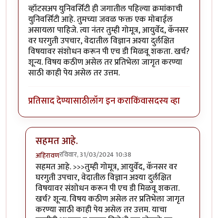
व्हॉटसअप युनिवर्सिटी ही जगातील पहिल्या क्रमांकाची
युनिवर्सिटी आहे. तुमच्या जवळ फक्त एक मोबाईल
असायला पाहिजे. त्या नंतर तुम्ही गोमूत्र, आयुर्वेद, कॅनसर
वर घरगुती उपचार, वेदातील विज्ञान अश्या दुर्लक्षित
विषयावर संशोधन करून पी एच डी मिळवू शकता. खर्च?
शून्य. विषय कठीण असेल तर प्रतिभेला जागृत करण्या
साठी काही पेय असेल तर उत्तम.
प्रतिसाद देण्यासाठी
लॉग इन करा
किंवा
सदस्य व्हा
सहमत आहे.
रविवार, 31/03/2024 10:38
अहिरावण
In reply to
हसत खेळत DIY पीए चीडी!
by
भागो
सहमत आहे. >>>तुम्ही गोमूत्र, आयुर्वेद, कॅनसर वर
घरगुती उपचार, वेदातील विज्ञान अश्या दुर्लक्षित
विषयावर संशोधन करून पी एच डी मिळवू शकता.
खर्च? शून्य. विषय कठीण असेल तर प्रतिभेला जागृत
करण्या साठी काही पेय असेल तर उत्तम. याचा