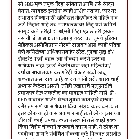
सौ अअअमुक तमूक लिहा सांगतात आणि तसे रंगवून
घेतात. त्याबद्दल इतरांना काही आक्षेप नसावा. फार तर
सभासद होण्यासाठी खरेदीखत नोंदणीवर जे पहिले नाव
जसे लिहीले आहे तेच नामफलकावर लिहू असं कमिटी
सांगू शकते. तरीही डॉ. श्री/सौ लिहा म्हटले तरी हरकत
नसावी. डॉ आद्याक्षराचा आग्रह धरला तर "तुमचे इंडियन
मेडिकल असोसिएशन नोंदणी दाखवा" असा काही पवित्रा
घेणे कमिटीच्या अधिकाराबाहेर ठरेल. पुढचा मुद्दा डॉ/
डॉक्टरेट पदवी बद्दल. त्या चौकशा करणे इतरांचा
अधिकार नाही. हल्ली नेचरोपथीचा सहा महिन्यांचा/
वर्षांचा अभ्यासक्रम करणारेही डॉक्टर पदवी लावू
शकतात असा दावा आहे कारण त्यांनी शरीर शास्त्राचाही
अभ्यास केलेला असतो. तरीही एखाद्याचे मृत्यूसाठीचे
प्रमाणपत्र देऊ शकतील का याबद्दल माहिती नाही. डॉ -
PhD याबाबत आक्षेप घेऊन तुमची कागदपत्रे दाखवा
वगैरे तपासणीचा अधिकार किंवा संशय व्यक्त करण्यात
इतर लोक काही करू शकणार नाहीत. ते लोक इतरांच्या
जीवाशी काही उपचार करत नसल्याने तसे काही हक्क
किंवा विशेष चौकशी करण्याचे कारण नाही. ते लोक या
पदवीच्या आधारे संबंधित नोकऱ्या कुठे मिळवत असतील