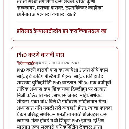
तर ती संस्था तपासणी करू शकते. बाकी कुणी
फलकावर, घराच्या दारावर, लग्नपत्रिकेवर काहीका
छापेनात आपल्याला कशाला खंत?
प्रतिसाद देण्यासाठी
लॉग इन करा
किंवा
सदस्य व्हा
PhD करणे बारावी पास
शुक्रवार, 29/03/2024 15:47
विवेकपटाईत
PhD करणे बारावी पास करण्यापेक्षा अत्यंत सोपे काम
आहे. इथे कटिंग पेस्टिंगची मेहनत आहे. बाकी हार्वर्ड
सारख्या युनिव्हर्सिटी PhD वाटतात. तो ३० एक वर्षांपूर्वी
तांत्रिक अभ्यास क्रम शिकायला दिल्लीहून पर राज्यात
निजी कॉलेजात गेला. अभ्यास जमला नाही. अर्धवट
सोडला. एका बांध विरोधी पर्यावरण आंदोलनात गेला.
अभ्यासात गति नसली तरी व्यवहारी होता. त्याचा फायदा
घेऊन प्रसिद्ध अमेरिकन एनजीओ साठी प्रोजेक्ट्स करू
लागला. नंतर हॉवर्ड मध्ये शिकून PhD झाला. दक्षिण
भारतात एका सरकारी युनिव्हर्सिटीत लेक्चरर् आता