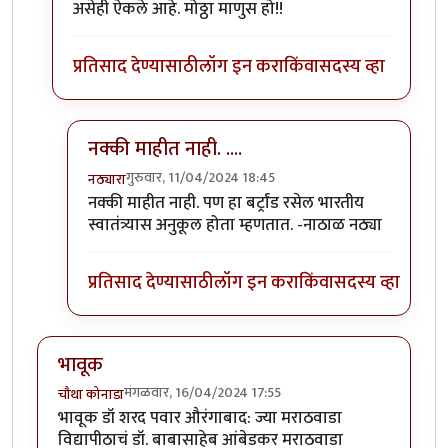
असेही ऐकले आहे. मोठ्ठा माणुस हो!!
प्रतिसाद देण्यासाठी
लॉग इन करा
किंवा
सदस्य व्हा
नक्की माहीत नाही. ....
गुरुवार, 11/04/2024 18:45
नठ्यारा
In reply to
रसेल तोच ना १९ व्या
by
अहिरावण
नक्की माहीत नाही. पण हा बर्ट्रांड रसेल भारतीय
स्वातंत्र्यास अनुकूल होता म्हणतात. -नाठाळ नठ्या
प्रतिसाद देण्यासाठी
लॉग इन करा
किंवा
सदस्य व्हा
भावूक
मंगळवार, 16/04/2024 17:55
चौथा कोनाडा
भावूक डॉ शरद पवार औरंगाबाद: ज्या मराठवाडा
विद्यापीठाचं डॉ. बाबासाहेब आंबेडकर मराठवाडा