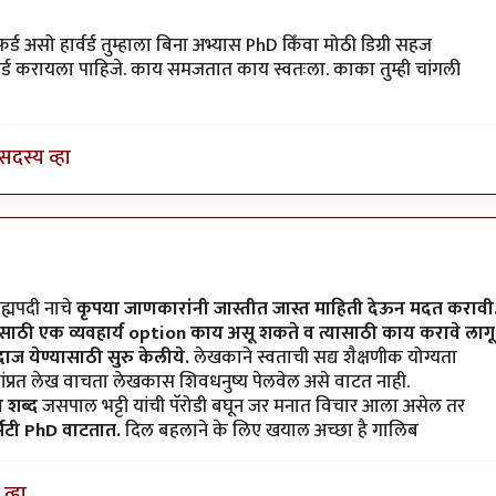
विवेकपटाईत
असो हार्वर्ड तुम्हाला बिना अभ्यास PhD किँवा मोठी डिग्री सहज
रवर्ड करायला पाहिजे. काय समजतात काय स्वतःला. काका तुम्ही चांगली
सदस्य व्हा
रह्मपदी नाचे
कृपया जाणकारांनी जास्तीत जास्त माहिती देऊन मदत करावी
म साठी एक व्यवहार्य option काय असू शकते व त्यासाठी काय करावे लागू
ज येण्यासाठी सुरु केलीये.
लेखकाने स्वताची सद्य शैक्षणीक योग्यता
सांप्रत लेख वाचता लेखकास शिवधनुष्य पेलवेल असे वाटत नाही.
ा शब्द
जसपाल भट्टी यांची पॅरोडी बघून जर मनात विचार आला असेल तर
र्सिटी PhD वाटतात.
दिल बहलाने के लिए खयाल अच्छा है गालिब
व्हा