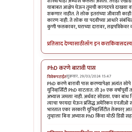
शास्त्राचाही अभ्यास केलेला असतो. तरीही एखाद्य
याबाबत आक्षेप घेऊन तुमची कागदपत्रे दाखवा 
शकणार नाहीत. ते लोक इतरांच्या जीवाशी काही
कारण नाही. ते लोक या पदवीच्या आधारे संबंध
कुणी फलकावर, घराच्या दारावर, लग्नपत्रिके
प्रतिसाद देण्यासाठी
लॉग इन करा
किंवा
सदस्य 
PhD करणे बारावी पास
शुक्रवार, 29/03/2024 15:47
विवेकपटाईत
PhD करणे बारावी पास करण्यापेक्षा अत्यंत सोपे 
युनिव्हर्सिटी PhD वाटतात. तो ३० एक वर्षांपूर्व
अभ्यास जमला नाही. अर्धवट सोडला. एका बांध व
त्याचा फायदा घेऊन प्रसिद्ध अमेरिकन एनजीओ साठ
भारतात एका सरकारी युनिव्हर्सिटीत लेक्चरर् आता
तुम्हाला बिना अभ्यास PhD किँवा मोठी डिग्री 