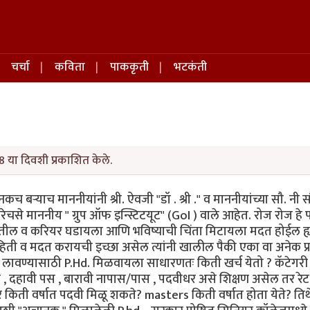
चर्चा
कविता
पाककृती
भटकंती
8 या दिवशी प्रकाशित केले.
 बऱ्याच माननीयांनी श्री. ऐवजी "डॉ . श्री ." व माननीयांच्या सौ. नी स
चसे माननीय " ग्रुप ऑफ इन्स्टिटयूट" (GoI ) वाले आहेत. रोज रोज हे फ
रतील व करियर घडायला आणि भविष्याची चिंता मिटायला मदत होईल ह्
हिती व मदत करायची इच्छा असेल त्यांनी खालील पैकी एका वा अनेक प्रश
" लावण्यासाठी P.Hd. मिळवायला साधारणतः किती खर्च येतो ? कॅटेगरी प
ास , दहावी पस , बारावी नापास/पास , पदवीधर असे शिक्षण असेल तर रे
 किती वर्षात पदवी मिळू शकते? masters किती वर्षात होता येते? तिथे