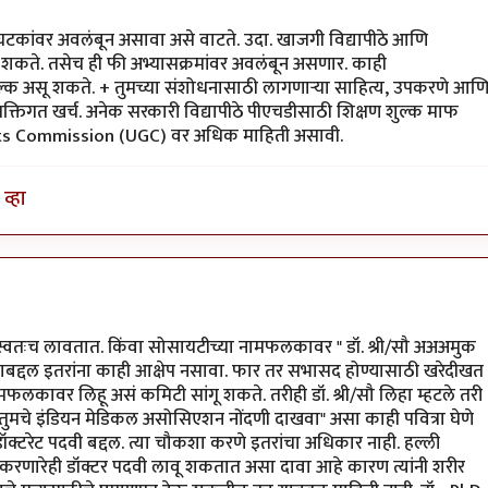
घटकांवर अवलंबून असावा असे वाटते. उदा. खाजगी विद्यापीठे आणि
त असू शकते. तसेच ही फी अभ्यासक्रमांवर अवलंबून असणार. काही
्त शुल्क असू शकते. + तुमच्या संशोधनासाठी लागणाऱ्या साहित्य, उपकरणे आण
्यक्तिगत खर्च. अनेक सरकारी विद्यापीठे पीएचडीसाठी शिक्षण शुल्क माफ
nts Commission (UGC) वर अधिक माहिती असावी.
व्हा
 स्वतःच लावतात. किंवा सोसायटीच्या नामफलकावर " डॉ. श्री/सौ अअअमुक
याबद्दल इतरांना काही आक्षेप नसावा. फार तर सभासद होण्यासाठी खरेदीखत
मफलकावर लिहू असं कमिटी सांगू शकते. तरीही डॉ. श्री/सौ लिहा म्हटले तरी
"तुमचे इंडियन मेडिकल असोसिएशन नोंदणी दाखवा" असा काही पवित्रा घेणे
/डॉक्टरेट पदवी बद्दल. त्या चौकशा करणे इतरांचा अधिकार नाही. हल्ली
रम करणारेही डॉक्टर पदवी लावू शकतात असा दावा आहे कारण त्यांनी शरीर