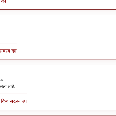
व्हा
विवेकपटाईत
सदस्य व्हा
46
y
प्रचेतस
सत्य आहे.
ा
किंवा
सदस्य व्हा