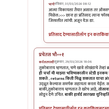
रविवार, 31/03/2024 08:12
भागो
In reply to
PhD करणे बारावी पास
by
आत्मा विकायला तैयार असाल तर ऑक्सफर्ड 
मिळेल.>>> छान! हा प्रतिसाद त्याना फॉ
जिरवलीत त्यांची. अजून येऊ द्या.
प्रतिसाद देण्यासाठी
लॉग इन करा
किंवा
प्रचेतस भौ=+१
शुक्रवार, 29/03/2024 18:06
कर्नलतपस्वी
तुकोबाराय म्हणतात, चणे खावे लोखंडाचे तेव्हां ब्
ही चर्चा मी माझ्या भविष्यकालीन स्टेडी इनक
शकते , returns किती मिळू शकतात याचा अंदा
उद्ध्रूत केल्यास समर्पक सहायता करता येईल. 
बाकी,तुकोबाराय म्हणतात ते खरेच आहे,
तोलाव
सोडून देणे उचित.
बाकी हार्वर्ड सारख्या युनिव्ह
प्रतिसाद देण्यासाठी
लॉग इन करा
किंवा
सदस्य 