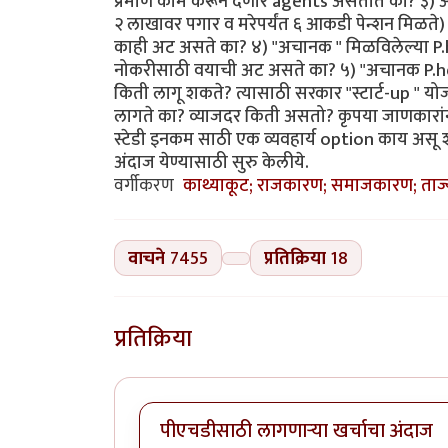
प्रमाणे काम करून देणारे agents असतात का? ३) 
२ लाखावर पगार व मरेपर्यंत ६ आकडी पेन्शन मिळते
काही अट असते का? ४) "अचानक " मिळविलेल्या P.hd
नोकरीसाठी वयाची अट असते का? ५) "अचानक P.hd " द
किती लागू शकते? त्यासाठी सरकार "स्टार्ट-up " 
लागते का? व्याजदर किती असतो? कृपया जाणकारांनी
स्टेडी इनकम साठी एक व्यवहार्य option काय असू
अंदाज येण्यासाठी सुरु केलीये.
वर्गीकरण
काथ्याकूट; राजकारण; समाजकारण; ताज्या 
वाचने
7455
प्रतिक्रिया
18
प्रतिक्रिया
पीएचडीसाठी लागणाऱ्या खर्चाचा अंदाज