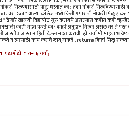
अशी "अचानक " मिळालेली P.hd. , सरकार पोषित सिनियर कॉलेजमध्ये 
) नोकरी मिळण्यासाठी ग्राह्य धरतात का? तशी नोकरी मिळविण्यासाठी 
 . वर "GoI " वाल्या कॉलेज मध्ये किती पगाराची नोकरी मिळू शकते?
ेणारे खाजगी विद्यापीठ सुरु करायचे असल्यास कमीत कमी "इन्व्हेस्
योजनेखाली काही मदत करते का? काही अनुदान मिळत असेल तर ते परत 
 जास्तीत जास्त माहिती देऊन मदत करावी. ही चर्चा मी माझ्या भविष
 शकते व त्यासाठी काय करावे लागू शकते , returns किती मिळू शकत
घडामोडी; बातम्या; चर्चा;