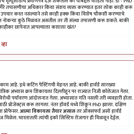
ाचे मृत्यूसाठीचे प्रमाणपत्र देऊ शकतील का याबद्दल माहिती नाही. डॉ - PhD
वगैरे तपासणीचा अधिकार किंवा संशय व्यक्त करण्यात इतर लोक काही करू
 उपचार करत नसल्याने तसे काही हक्क किंवा विशेष चौकशी करण्याचे
ित नोकऱ्या कुठे मिळवत असतील तर ती संस्था तपासणी करू शकते. बाकी
वर काहीका छापेनात आपल्याला कशाला खंत?
व्हा
काम आहे. इथे कटिंग पेस्टिंगची मेहनत आहे. बाकी हार्वर्ड सारख्या
ी तांत्रिक अभ्यास क्रम शिकायला दिल्लीहून पर राज्यात निजी कॉलेजात गेला.
िरोधी पर्यावरण आंदोलनात गेला. अभ्यासात गति नसली तरी व्यवहारी होता.
ी प्रोजेक्ट्स करू लागला. नंतर हॉवर्ड मध्ये शिकून PhD झाला. दक्षिण
 प्रोफेसर.
आत्मा विकायला तैयार असाल
तर ऑक्सफर्ड असो हार्वर्ड
सहज मिळेल. भारतातली त्यांची इकॉ सिस्टिम रोजगार ही मिळवून देईल.