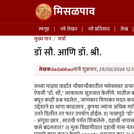
Skip to main content
मिसळपाव
Main navigation
स्वगृह
नवे लेखन
नवे प्रतिसाद
लेख
मुख्य पान
चर्चा
डॉ सौ. आणि डॉ. श्री.
लेखक
dadabhau
यांनी शुक्रवार, 29/03/2024 12:1
सध्या माझ्या वार्डात चौकाचौकातील फ्लेक्सवर अचानकच
ऐवजी "डॉ. सौ," लावायला सुरुवात केलीये. यातील बरे
बघून काही प्रश्न पडलेत , जाणकार मिपाकर मदत क
उद्देशाने हा धागा काढलाय , कृपया ज्यांना अधिक मा
उत्तरे दिलीत तर फार उपयोग होईल. १) नावापुढे "डॉ
- अंगुठा छाप , सातवी पर्यंत शिकलेले , दहावी नाप
कसे बदलतात? २) मुक्त विद्यापीठात दहावी पास नंतर