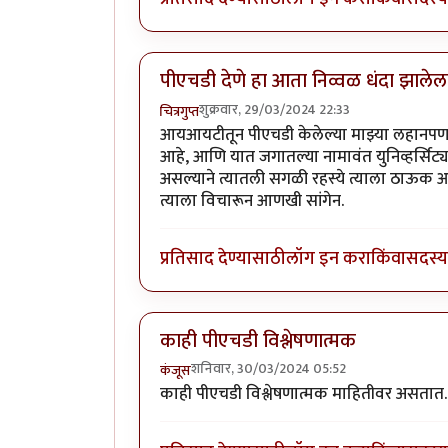
पीएचडी देणे हा आता निव्वळ धंदा झालेल
शुक्रवार, 29/03/2024 22:33
चित्रगुप्त
आयआयटीतून पीएचडी केलेल्या माझ्या लहानपणापा
आहे, आणि यात जगातल्या नामावंत युनिव्हर्सिट्याह
असल्याने त्यातली सगळी रहस्ये त्याला ठाऊक आह
त्याला विचारून आणखी सांगेन.
प्रतिसाद देण्यासाठी
लॉग इन करा
किंवा
सदस्य 
काही पीएचडी विश्लेषणात्मक
शनिवार, 30/03/2024 05:52
कंजूस
काही पीएचडी विश्लेषणात्मक माहितीवर असतात. त