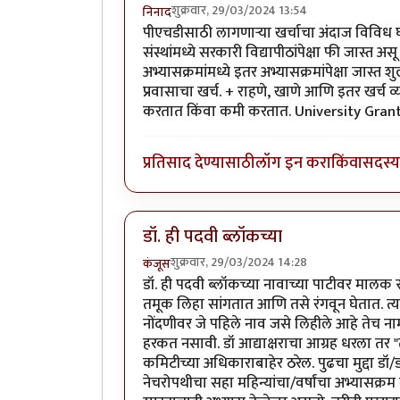
शुक्रवार, 29/03/2024 13:54
निनाद
पीएचडीसाठी लागणाऱ्या खर्चाचा अंदाज विविध 
संस्थांमध्ये सरकारी विद्यापीठांपेक्षा फी जास्
अभ्यासक्रमांमध्ये इतर अभ्यासक्रमांपेक्षा जास
प्रवासाचा खर्च. + राहणे, खाणे आणि इतर खर्च व
करतात किंवा कमी करतात. University Gra
प्रतिसाद देण्यासाठी
लॉग इन करा
किंवा
सदस्य 
डॉ. ही पदवी ब्लॉकच्या
शुक्रवार, 29/03/2024 14:28
कंजूस
डॉ. ही पदवी ब्लॉकच्या नावाच्या पाटीवर मालक
तमूक लिहा सांगतात आणि तसे रंगवून घेतात. त्
नोंदणीवर जे पहिले नाव जसे लिहीले आहे तेच ना
हरकत नसावी. डॉ आद्याक्षराचा आग्रह धरला तर 
कमिटीच्या अधिकाराबाहेर ठरेल. पुढचा मुद्दा डॉ
नेचरोपथीचा सहा महिन्यांचा/वर्षांचा अभ्यासक्