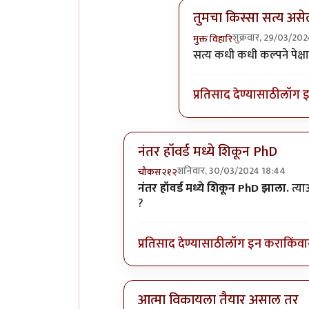
तुमचा किस्सा सत्य असेल
शुक्रवार, 29/03/20
मुक्त विहारि
In reply to
मी सांगितलेला
सत्य कधी कधी कल्पने पेक्षा 
प्रतिसाद देण्यासाठी
लॉग 
नंतर हॉवर्ड मध्ये शिकून PhD
शनिवार, 30/03/2024 18:44
चौकस२१२
In reply to
PhD करणे बारावी पास
by
नंतर हॉवर्ड मध्ये शिकून PhD झाला.
त्या
?
प्रतिसाद देण्यासाठी
लॉग इन करा
किंवा
आत्मा विकायला तैयार असाल तर