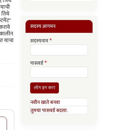
( जिथे
वयाची
 तिथे
टमेंट"
सदस्य आगमन
करावे
्यकालीन
ात याचा
सदस्यनाम
पासवर्ड
लॉग इन करा
नवीन खाते बनवा
तुमचा पासवर्ड बदला.