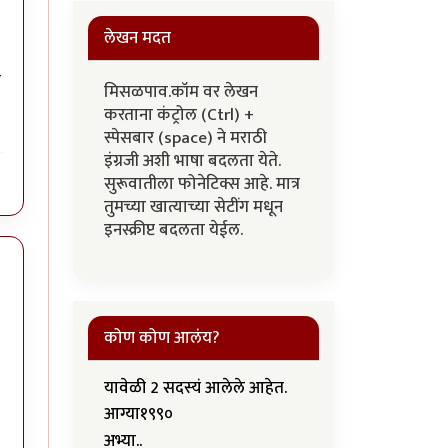
लेखन मदत
ि
मिसळपाव.कॉम वर लेखन
करताना कंट्रोल (Ctrl) +
स्पेसबार (space) ने मराठी
इंग्रजी अशी भाषा बदलता येते.
सुरूवातीला फोनेटिक्स आहे. मात्र
तुमच्या खात्याच्या सेटींग मधून
इनस्क्रीप्ट बदलता येईल.
कोण कोण आलंय?
यावेळी 2 सदस्यं आलेले आहेत.
आग्या१९९०
अभ्या..