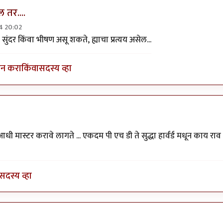
 तर....
24 20:02
 किस्सा शंभर
by
विवेकपटाईत
सुंदर किंवा भीषण असू शकते, ह्याचा प्रत्यय असेल...
इन करा
किंवा
सदस्य व्हा
विवेकपटाईत
आधी मास्टर करावे लागते ... एकदम पी एच डी ते सुद्धा हार्वर्ड मधून काय राव
सदस्य व्हा