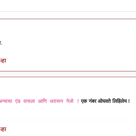
े.
व्हा
न्याचा एंड वाचला आणि थरारून गेलो !
एक नंबर ओघवते लिहिलेय !
व्हा