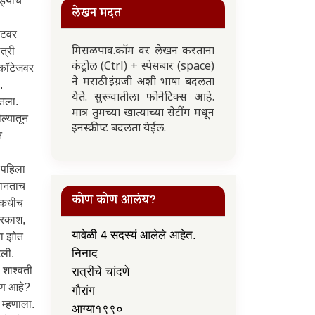
लेखन मदत
मिसळपाव.कॉम वर लेखन करताना
कंट्रोल (Ctrl) + स्पेसबार (space)
ने मराठी इंग्रजी अशी भाषा बदलता
येते. सुरूवातीला फोनेटिक्स आहे.
मात्र तुमच्या खात्याच्या सेटींग मधून
इनस्क्रीप्ट बदलता येईल.
कोण कोण आलंय?
यावेळी 4 सदस्यं आलेले आहेत.
निनाद
रात्रीचे चांदणे
गौरांग
आग्या१९९०