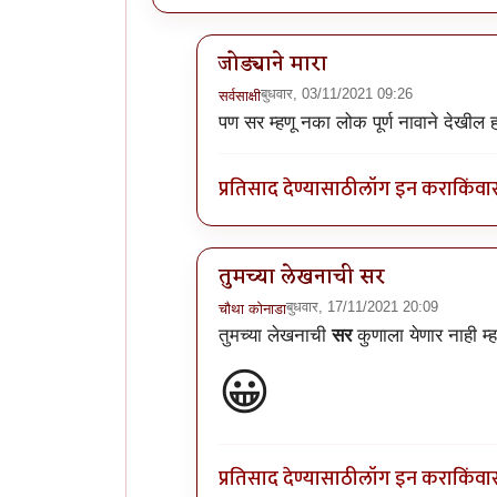
जोड्याने मारा
बुधवार, 03/11/2021 09:26
सर्वसाक्षी
In reply to
अस्सल मोहाची स्टोरी अस्सल
पण सर म्हणू नका लोक पूर्ण नावाने देखील
प्रतिसाद देण्यासाठी
लॉग इन करा
किंवा
तुमच्या लेखनाची सर
बुधवार, 17/11/2021 20:09
चौथा कोनाडा
In reply to
अस्सल मोहाची स्टोरी अस्सल
तुमच्या लेखनाची
सर
कुणाला येणार नाही म्हण
😀
प्रतिसाद देण्यासाठी
लॉग इन करा
किंवा