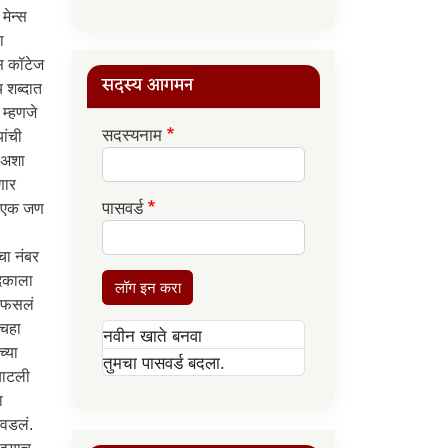
सदस्य आगमन
सदस्यनाम
पासवर्ड
लॉग इन करा
नवीन खाते बनवा
तुमचा पासवर्ड बदला.