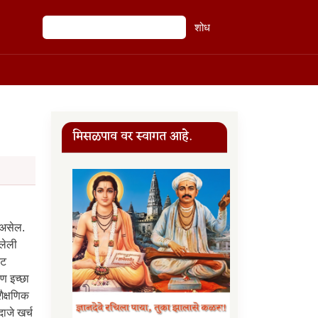
शोध
शोध
मिसळपाव वर स्वागत आहे.