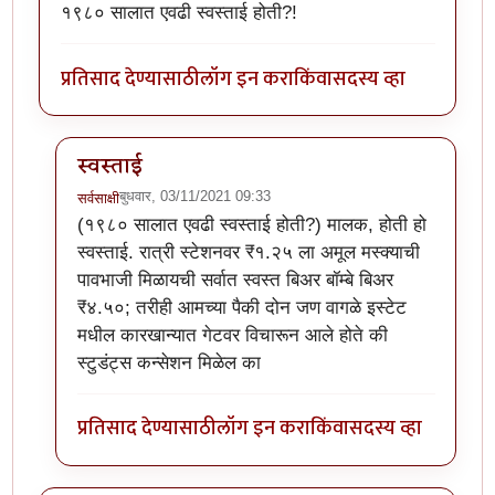
१९८० सालात एवढी स्वस्ताई होती?!
प्रतिसाद देण्यासाठी
लॉग इन करा
किंवा
सदस्य व्हा
स्वस्ताई
बुधवार, 03/11/2021 09:33
सर्वसाक्षी
In reply to
माथे रान उजाड झालं कथा वाचून!
by
पाषाणभेद
(१९८० सालात एवढी स्वस्ताई होती?) मालक, होती हो
स्वस्ताई. रात्री स्टेशनवर ₹१.२५ ला अमूल मस्क्याची
पावभाजी मिळायची सर्वात स्वस्त बिअर बॉम्बे बिअर
₹४.५०; तरीही आमच्या पैकी दोन जण वागळे इस्टेट
मधील कारखान्यात गेटवर विचारून आले होते की
स्टुडंट्स कन्सेशन मिळेल का
प्रतिसाद देण्यासाठी
लॉग इन करा
किंवा
सदस्य व्हा