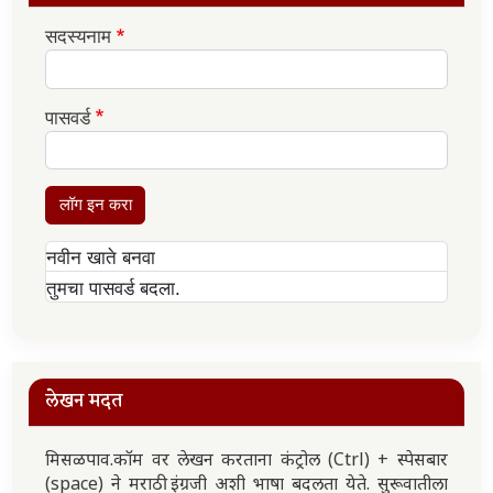
सदस्यनाम
पासवर्ड
लॉग इन करा
नवीन खाते बनवा
तुमचा पासवर्ड बदला.
लेखन मदत
मिसळपाव.कॉम वर लेखन करताना कंट्रोल (Ctrl) + स्पेसबार
(space) ने मराठी इंग्रजी अशी भाषा बदलता येते. सुरूवातीला