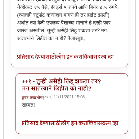
नेव्हीकट २५ पैसे, हॅवर्ड्स ५ रुपये आणि बियर ४.५ रुपये.
(त्यातही स्टूडंट कन्सेशन मागणे ही तर हाईट झाली)
अर्थात त्या वेळी उपलब्ध पैशाच्या मानाने हे दरही फार
जास्त असतील. तुम्ही असेही लिहू शकता तर? मग
सातत्याने लिहीत का नाही? पैजारबुवा,
प्रतिसाद देण्यासाठी
लॉग इन करा
किंवा
सदस्य व्हा
++१ - तुम्ही असेही लिहू शकता तर?
मग सातत्याने लिहीत का नाही?
गुरुवार, 11/11/2021 15:08
तुषार काळभोर
In reply to
गोष्ट आवडली
by
ज्ञानोबाचे पैजार
सहमत!
प्रतिसाद देण्यासाठी
लॉग इन करा
किंवा
सदस्य व्हा