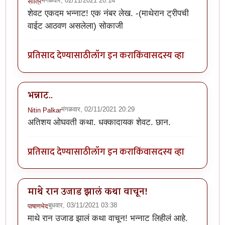
मंगळवार, 02/11/2021 20:14
सोत्रि
शेवट एकदम भन्नाट! एक नंबर लेख. -(माथेरान ट्रीपची
वाईट आठवण असलेला) सोकाजी
प्रतिसाद देण्यासाठी
लॉग इन करा
किंवा
सदस्य व्हा
भन्नाट..
मंगळवार, 02/11/2021 20:29
Nitin Palkar
अतिशय ओघवती कथा. धक्कादायक शेवट. छान.
प्रतिसाद देण्यासाठी
लॉग इन करा
किंवा
सदस्य व्हा
माथे रान उजाड झालं कथा वाचून!
बुधवार, 03/11/2021 03:38
पाषाणभेद
माथे रान उजाड झालं कथा वाचून! भन्नाट लिहीलं आहे.