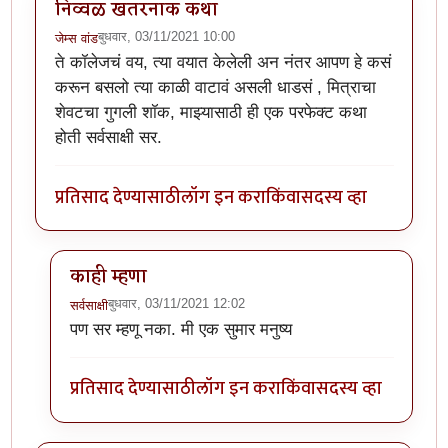
निव्वळ खतरनाक कथा
बुधवार, 03/11/2021 10:00
जेम्स वांड
ते कॉलेजचं वय, त्या वयात केलेली अन नंतर आपण हे कसं
करून बसलो त्या काळी वाटावं असली धाडसं , मित्राचा
शेवटचा गुगली शॉक, माझ्यासाठी ही एक परफेक्ट कथा
होती सर्वसाक्षी सर.
प्रतिसाद देण्यासाठी
लॉग इन करा
किंवा
सदस्य व्हा
काही म्हणा
बुधवार, 03/11/2021 12:02
सर्वसाक्षी
In reply to
निव्वळ खतरनाक कथा
by
जेम्स वांड
पण सर म्हणू नका. मी एक सुमार मनुष्य
प्रतिसाद देण्यासाठी
लॉग इन करा
किंवा
सदस्य व्हा