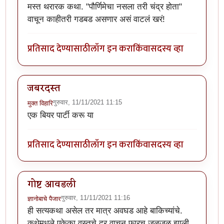
मस्त थरारक कथा. "पौर्णिमेचा नसला तरी चंद्र होता"
वाचून काहीतरी गडबड असणार असं वाटलं खरं!
प्रतिसाद देण्यासाठी
लॉग इन करा
किंवा
सदस्य व्हा
जबरदस्त
गुरुवार, 11/11/2021 11:15
मुक्त विहारि
एक बियर पार्टी करू या
प्रतिसाद देण्यासाठी
लॉग इन करा
किंवा
सदस्य व्हा
गोष्ट आवडली
गुरुवार, 11/11/2021 11:16
ज्ञानोबाचे पैजार
ही सत्यकथा असेल तर मात्र अवघड आहे बाकिच्यांचे.
कथेमधले एकेका वस्तुचे दर वाचून फारच जळजळ झाली