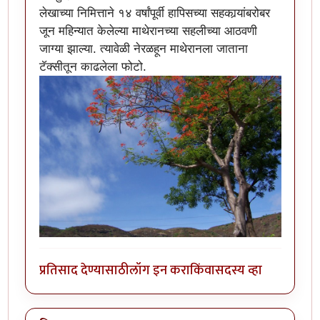
लेखाच्या निमित्ताने १४ वर्षांपूर्वी हापिसच्या सहकार्‍यांबरोबर
जून महिन्यात केलेल्या माथेरानच्या सहलीच्या आठवणी
जाग्या झाल्या. त्यावेळी नेरळहून माथेरानला जाताना
टॅक्सीतून काढलेला फोटो.
प्रतिसाद देण्यासाठी
लॉग इन करा
किंवा
सदस्य व्हा