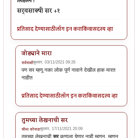
लिहिलेय !
सर्वसाक्षी सर +१
प्रतिसाद देण्यासाठी
लॉग इन करा
किंवा
सदस्य व्हा
जोड्याने मारा
बुधवार, 03/11/2021 09:26
सर्वसाक्षी
In reply to
अस्सल मोहाची स्टोरी अस्सल
by
चौथा कोनाडा
पण सर म्हणू नका लोक पूर्ण नावाने देखील हाक मारत
नाहीत
प्रतिसाद देण्यासाठी
लॉग इन करा
किंवा
सदस्य व्हा
तुमच्या लेखनाची सर
बुधवार, 17/11/2021 20:09
चौथा कोनाडा
In reply to
अस्सल मोहाची स्टोरी अस्सल
by
चौथा कोनाडा
तुमच्या लेखनाची
सर
कुणाला येणार नाही म्हणून, म्हणून