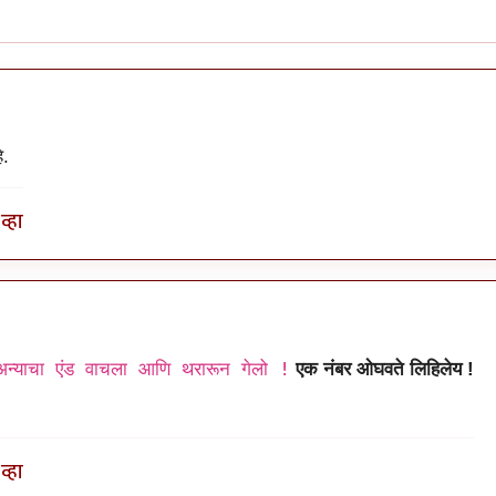
े.
व्हा
न्याचा एंड वाचला आणि थरारून गेलो !
एक नंबर ओघवते लिहिलेय !
व्हा