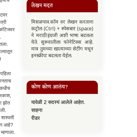
लेखन मदत
मिसळपाव.कॉम वर लेखन करताना
कंट्रोल (Ctrl) + स्पेसबार (space)
ने मराठी इंग्रजी अशी भाषा बदलता
येते. सुरूवातीला फोनेटिक्स आहे.
मात्र तुमच्या खात्याच्या सेटींग मधून
इनस्क्रीप्ट बदलता येईल.
कोण कोण आलंय?
यावेळी 2 सदस्यं आलेले आहेत.
साहना
रीडर