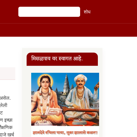
शोध
शोध
मिसळपाव वर स्वागत आहे.