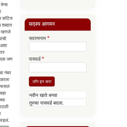
सदस्य आगमन
सदस्यनाम
पासवर्ड
लॉग इन करा
नवीन खाते बनवा
तुमचा पासवर्ड बदला.