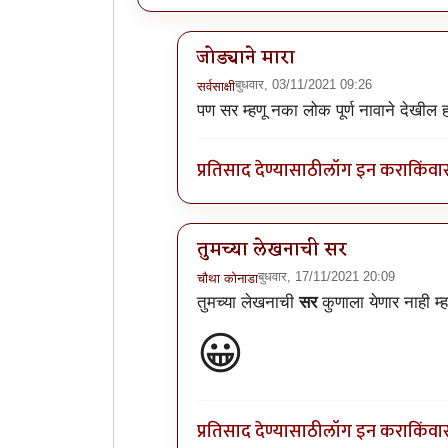
जोड्याने मारा
बुधवार, 03/11/2021 09:26
सर्वसाक्षी
In reply to
अस्सल मोहाची स्टोरी अस्सल
पण सर म्हणू नका लोक पूर्ण नावाने देखील
प्रतिसाद देण्यासाठी
लॉग इन करा
किंवा
तुमच्या लेखनाची सर
बुधवार, 17/11/2021 20:09
चौथा कोनाडा
In reply to
अस्सल मोहाची स्टोरी अस्सल
तुमच्या लेखनाची
सर
कुणाला येणार नाही म्हण
😀
प्रतिसाद देण्यासाठी
लॉग इन करा
किंवा