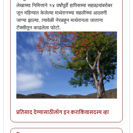
लेखाच्या निमित्ताने १४ वर्षांपूर्वी हापिसच्या सहकार्‍यांबरोबर
जून महिन्यात केलेल्या माथेरानच्या सहलीच्या आठवणी
जाग्या झाल्या. त्यावेळी नेरळहून माथेरानला जाताना
टॅक्सीतून काढलेला फोटो.
प्रतिसाद देण्यासाठी
लॉग इन करा
किंवा
सदस्य व्हा