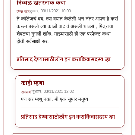
निव्वळ खतरनाक कथा
बुधवार, 03/11/2021 10:00
जेम्स वांड
ते कॉलेजचं वय, त्या वयात केलेली अन नंतर आपण हे कसं
करून बसलो त्या काळी वाटावं असली धाडसं , मित्राचा
शेवटचा गुगली शॉक, माझ्यासाठी ही एक परफेक्ट कथा
होती सर्वसाक्षी सर.
प्रतिसाद देण्यासाठी
लॉग इन करा
किंवा
सदस्य व्हा
काही म्हणा
बुधवार, 03/11/2021 12:02
सर्वसाक्षी
In reply to
निव्वळ खतरनाक कथा
by
जेम्स वांड
पण सर म्हणू नका. मी एक सुमार मनुष्य
प्रतिसाद देण्यासाठी
लॉग इन करा
किंवा
सदस्य व्हा