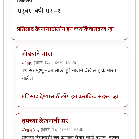
लिहिलेय !
सर्वसाक्षी सर +१
प्रतिसाद देण्यासाठी
लॉग इन करा
किंवा
सदस्य व्हा
जोड्याने मारा
बुधवार, 03/11/2021 09:26
सर्वसाक्षी
In reply to
अस्सल मोहाची स्टोरी अस्सल
by
चौथा कोनाडा
पण सर म्हणू नका लोक पूर्ण नावाने देखील हाक मारत
नाहीत
प्रतिसाद देण्यासाठी
लॉग इन करा
किंवा
सदस्य व्हा
तुमच्या लेखनाची सर
बुधवार, 17/11/2021 20:09
चौथा कोनाडा
In reply to
अस्सल मोहाची स्टोरी अस्सल
by
चौथा कोनाडा
तुमच्या लेखनाची
सर
कुणाला येणार नाही म्हणून, म्हणून