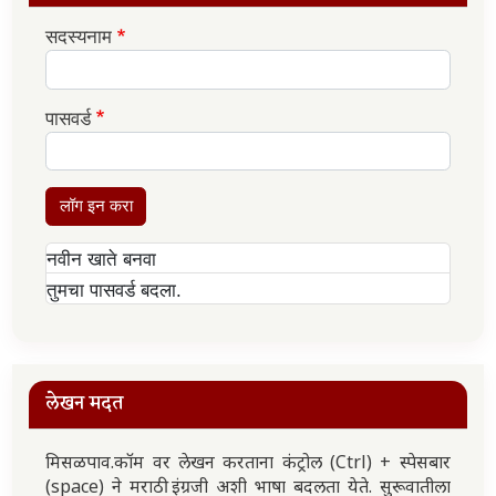
सदस्यनाम
पासवर्ड
लॉग इन करा
नवीन खाते बनवा
तुमचा पासवर्ड बदला.
लेखन मदत
मिसळपाव.कॉम वर लेखन करताना कंट्रोल (Ctrl) + स्पेसबार
(space) ने मराठी इंग्रजी अशी भाषा बदलता येते. सुरूवातीला