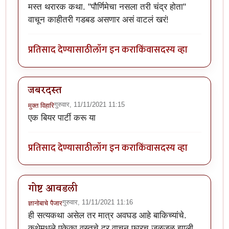
मस्त थरारक कथा. "पौर्णिमेचा नसला तरी चंद्र होता"
वाचून काहीतरी गडबड असणार असं वाटलं खरं!
प्रतिसाद देण्यासाठी
लॉग इन करा
किंवा
सदस्य व्हा
जबरदस्त
गुरुवार, 11/11/2021 11:15
मुक्त विहारि
एक बियर पार्टी करू या
प्रतिसाद देण्यासाठी
लॉग इन करा
किंवा
सदस्य व्हा
गोष्ट आवडली
गुरुवार, 11/11/2021 11:16
ज्ञानोबाचे पैजार
ही सत्यकथा असेल तर मात्र अवघड आहे बाकिच्यांचे.
कथेमधले एकेका वस्तुचे दर वाचून फारच जळजळ झाली