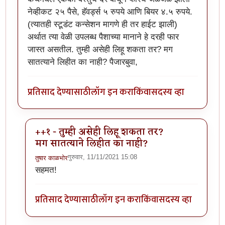
नेव्हीकट २५ पैसे, हॅवर्ड्स ५ रुपये आणि बियर ४.५ रुपये.
(त्यातही स्टूडंट कन्सेशन मागणे ही तर हाईट झाली)
अर्थात त्या वेळी उपलब्ध पैशाच्या मानाने हे दरही फार
जास्त असतील. तुम्ही असेही लिहू शकता तर? मग
सातत्याने लिहीत का नाही? पैजारबुवा,
प्रतिसाद देण्यासाठी
लॉग इन करा
किंवा
सदस्य व्हा
++१ - तुम्ही असेही लिहू शकता तर?
मग सातत्याने लिहीत का नाही?
गुरुवार, 11/11/2021 15:08
तुषार काळभोर
In reply to
गोष्ट आवडली
by
ज्ञानोबाचे पैजार
सहमत!
प्रतिसाद देण्यासाठी
लॉग इन करा
किंवा
सदस्य व्हा