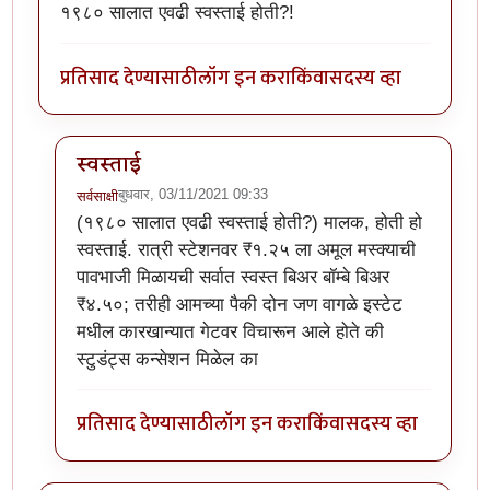
१९८० सालात एवढी स्वस्ताई होती?!
प्रतिसाद देण्यासाठी
लॉग इन करा
किंवा
सदस्य व्हा
स्वस्ताई
बुधवार, 03/11/2021 09:33
सर्वसाक्षी
In reply to
माथे रान उजाड झालं कथा वाचून!
by
पाषाणभेद
(१९८० सालात एवढी स्वस्ताई होती?) मालक, होती हो
स्वस्ताई. रात्री स्टेशनवर ₹१.२५ ला अमूल मस्क्याची
पावभाजी मिळायची सर्वात स्वस्त बिअर बॉम्बे बिअर
₹४.५०; तरीही आमच्या पैकी दोन जण वागळे इस्टेट
मधील कारखान्यात गेटवर विचारून आले होते की
स्टुडंट्स कन्सेशन मिळेल का
प्रतिसाद देण्यासाठी
लॉग इन करा
किंवा
सदस्य व्हा