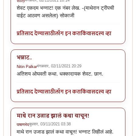
मंगळवार, 02/11/2021 20:14
सोत्रि
शेवट एकदम भन्नाट! एक नंबर लेख. -(माथेरान ट्रीपची
वाईट आठवण असलेला) सोकाजी
प्रतिसाद देण्यासाठी
लॉग इन करा
किंवा
सदस्य व्हा
भन्नाट..
मंगळवार, 02/11/2021 20:29
Nitin Palkar
अतिशय ओघवती कथा. धक्कादायक शेवट. छान.
प्रतिसाद देण्यासाठी
लॉग इन करा
किंवा
सदस्य व्हा
माथे रान उजाड झालं कथा वाचून!
बुधवार, 03/11/2021 03:38
पाषाणभेद
माथे रान उजाड झालं कथा वाचून! भन्नाट लिहीलं आहे.