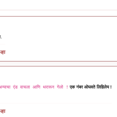
े.
व्हा
न्याचा एंड वाचला आणि थरारून गेलो !
एक नंबर ओघवते लिहिलेय !
व्हा