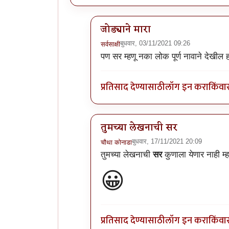
जोड्याने मारा
बुधवार, 03/11/2021 09:26
सर्वसाक्षी
In reply to
अस्सल मोहाची स्टोरी अस्सल
पण सर म्हणू नका लोक पूर्ण नावाने देखील
प्रतिसाद देण्यासाठी
लॉग इन करा
किंवा
तुमच्या लेखनाची सर
बुधवार, 17/11/2021 20:09
चौथा कोनाडा
In reply to
अस्सल मोहाची स्टोरी अस्सल
तुमच्या लेखनाची
सर
कुणाला येणार नाही म्हण
😀
प्रतिसाद देण्यासाठी
लॉग इन करा
किंवा