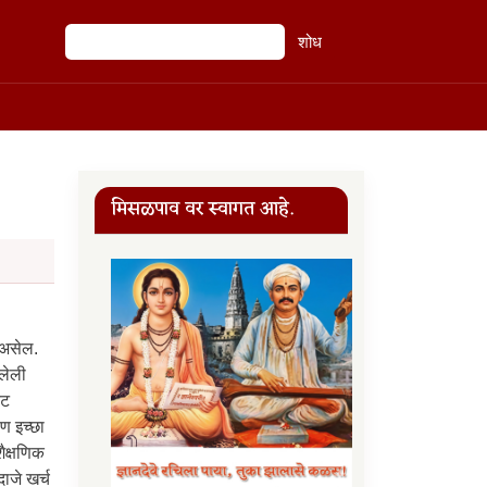
शोध
शोध
मिसळपाव वर स्वागत आहे.