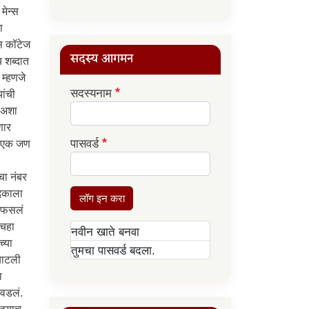
सदस्य आगमन
सदस्यनाम
पासवर्ड
लॉग इन करा
नवीन खाते बनवा
तुमचा पासवर्ड बदला.