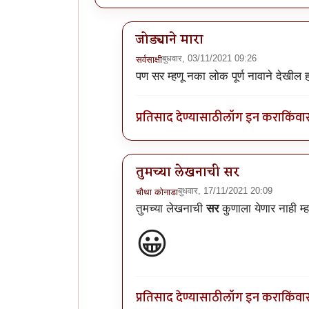
जोड्याने मारा
बुधवार, 03/11/2021 09:26
सर्वसाक्षी
In reply to
अस्सल मोहाची स्टोरी अस्सल
पण सर म्हणू नका लोक पूर्ण नावाने देखील
प्रतिसाद देण्यासाठी
लॉग इन करा
किंवा
तुमच्या लेखनाची सर
बुधवार, 17/11/2021 20:09
चौथा कोनाडा
In reply to
अस्सल मोहाची स्टोरी अस्सल
तुमच्या लेखनाची
सर
कुणाला येणार नाही म्हण
😀
प्रतिसाद देण्यासाठी
लॉग इन करा
किंवा