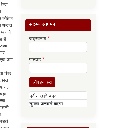
सदस्य आगमन
सदस्यनाम
पासवर्ड
लॉग इन करा
नवीन खाते बनवा
तुमचा पासवर्ड बदला.