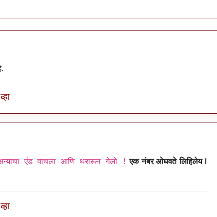
े.
व्हा
न्याचा एंड वाचला आणि थरारून गेलो !
एक नंबर ओघवते लिहिलेय !
व्हा