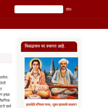
शोध
शोध
मिसळपाव वर स्वागत आहे.