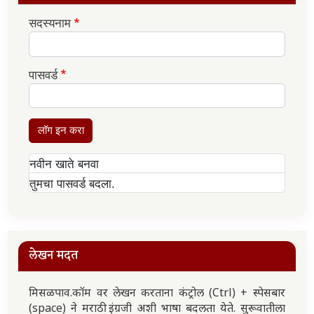
सदस्यनाम
पासवर्ड
लॉग इन करा
नवीन खाते बनवा
तुमचा पासवर्ड बदला.
लेखन मदत
मिसळपाव.कॉम वर लेखन करताना कंट्रोल (Ctrl) + स्पेसबार
(space) ने मराठी इंग्रजी अशी भाषा बदलता येते. सुरूवातीला