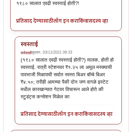
१९८० सालात एवढी स्वस्ताई होती?!
प्रतिसाद देण्यासाठी
लॉग इन करा
किंवा
सदस्य व्हा
स्वस्ताई
बुधवार, 03/11/2021 09:33
सर्वसाक्षी
In reply to
माथे रान उजाड झालं कथा वाचून!
by
पाषाणभेद
(१९८० सालात एवढी स्वस्ताई होती?) मालक, होती हो
स्वस्ताई. रात्री स्टेशनवर ₹१.२५ ला अमूल मस्क्याची
पावभाजी मिळायची सर्वात स्वस्त बिअर बॉम्बे बिअर
₹४.५०; तरीही आमच्या पैकी दोन जण वागळे इस्टेट
मधील कारखान्यात गेटवर विचारून आले होते की
स्टुडंट्स कन्सेशन मिळेल का
प्रतिसाद देण्यासाठी
लॉग इन करा
किंवा
सदस्य व्हा