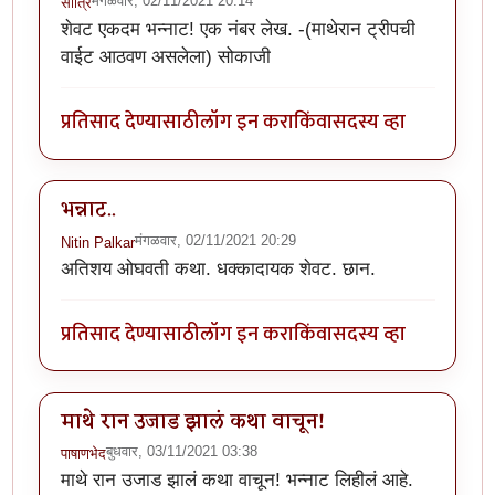
मंगळवार, 02/11/2021 20:14
सोत्रि
शेवट एकदम भन्नाट! एक नंबर लेख. -(माथेरान ट्रीपची
वाईट आठवण असलेला) सोकाजी
प्रतिसाद देण्यासाठी
लॉग इन करा
किंवा
सदस्य व्हा
भन्नाट..
मंगळवार, 02/11/2021 20:29
Nitin Palkar
अतिशय ओघवती कथा. धक्कादायक शेवट. छान.
प्रतिसाद देण्यासाठी
लॉग इन करा
किंवा
सदस्य व्हा
माथे रान उजाड झालं कथा वाचून!
बुधवार, 03/11/2021 03:38
पाषाणभेद
माथे रान उजाड झालं कथा वाचून! भन्नाट लिहीलं आहे.