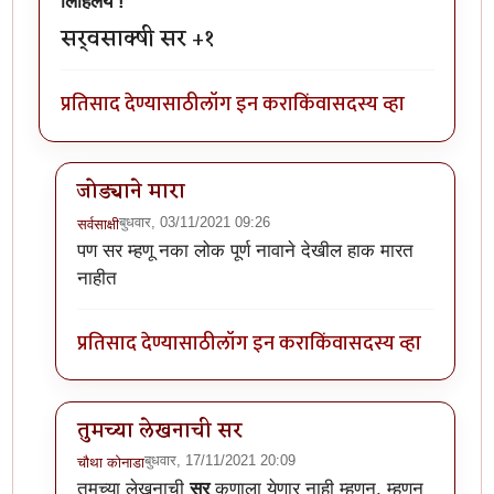
लिहिलेय !
सर्वसाक्षी सर +१
प्रतिसाद देण्यासाठी
लॉग इन करा
किंवा
सदस्य व्हा
जोड्याने मारा
बुधवार, 03/11/2021 09:26
सर्वसाक्षी
In reply to
अस्सल मोहाची स्टोरी अस्सल
by
चौथा कोनाडा
पण सर म्हणू नका लोक पूर्ण नावाने देखील हाक मारत
नाहीत
प्रतिसाद देण्यासाठी
लॉग इन करा
किंवा
सदस्य व्हा
तुमच्या लेखनाची सर
बुधवार, 17/11/2021 20:09
चौथा कोनाडा
In reply to
अस्सल मोहाची स्टोरी अस्सल
by
चौथा कोनाडा
तुमच्या लेखनाची
सर
कुणाला येणार नाही म्हणून, म्हणून