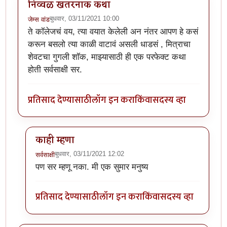
निव्वळ खतरनाक कथा
बुधवार, 03/11/2021 10:00
जेम्स वांड
ते कॉलेजचं वय, त्या वयात केलेली अन नंतर आपण हे कसं
करून बसलो त्या काळी वाटावं असली धाडसं , मित्राचा
शेवटचा गुगली शॉक, माझ्यासाठी ही एक परफेक्ट कथा
होती सर्वसाक्षी सर.
प्रतिसाद देण्यासाठी
लॉग इन करा
किंवा
सदस्य व्हा
काही म्हणा
बुधवार, 03/11/2021 12:02
सर्वसाक्षी
In reply to
निव्वळ खतरनाक कथा
by
जेम्स वांड
पण सर म्हणू नका. मी एक सुमार मनुष्य
प्रतिसाद देण्यासाठी
लॉग इन करा
किंवा
सदस्य व्हा