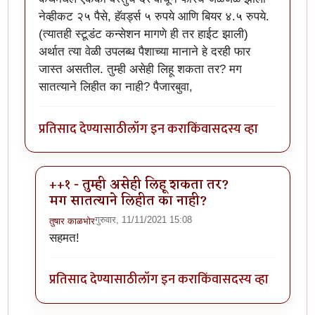
नेव्हीकट २५ पैसे, हॅवर्ड्स ५ रुपये आणि बियर ४.५ रुपये.
(त्यातही स्टूडंट कन्सेशन मागणे ही तर हाईट झाली)
अर्थात त्या वेळी उपलब्ध पैशाच्या मानाने हे दरही फार
जास्त असतील. तुम्ही असेही लिहू शकता तर? मग
सातत्याने लिहीत का नाही? पैजारबुवा,
प्रतिसाद देण्यासाठी
लॉग इन करा
किंवा
सदस्य व्हा
++१ - तुम्ही असेही लिहू शकता तर?
मग सातत्याने लिहीत का नाही?
गुरुवार, 11/11/2021 15:08
तुषार काळभोर
In reply to
गोष्ट आवडली
by
ज्ञानोबाचे पैजार
सहमत!
प्रतिसाद देण्यासाठी
लॉग इन करा
किंवा
सदस्य व्हा