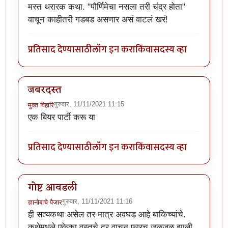
मस्त थरारक कथा. "पौर्णिमेचा नसला तरी चंद्र होता"
वाचून काहीतरी गडबड असणार असं वाटलं खरं!
प्रतिसाद देण्यासाठी
लॉग इन करा
किंवा
सदस्य व्हा
जबरदस्त
गुरुवार, 11/11/2021 11:15
मुक्त विहारि
एक बियर पार्टी करू या
प्रतिसाद देण्यासाठी
लॉग इन करा
किंवा
सदस्य व्हा
गोष्ट आवडली
गुरुवार, 11/11/2021 11:16
ज्ञानोबाचे पैजार
ही सत्यकथा असेल तर मात्र अवघड आहे बाकिच्यांचे.
कथेमधले एकेका वस्तुचे दर वाचून फारच जळजळ झाली