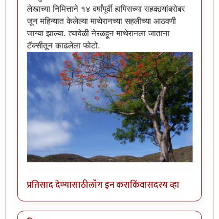
लेखाच्या निमित्ताने १४ वर्षांपूर्वी हापिसच्या सहकार्‍यांबरोबर
जून महिन्यात केलेल्या माथेरानच्या सहलीच्या आठवणी
जाग्या झाल्या. त्यावेळी नेरळहून माथेरानला जाताना
टॅक्सीतून काढलेला फोटो.
प्रतिसाद देण्यासाठी
लॉग इन करा
किंवा
सदस्य व्हा