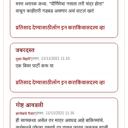
मस्त थरारक कथा. "पौर्णिमेचा नसला तरी चंद्र होता"
वाचून काहीतरी गडबड असणार असं वाटलं खरं!
प्रतिसाद देण्यासाठी
लॉग इन करा
किंवा
सदस्य व्हा
जबरदस्त
गुरुवार, 11/11/2021 11:15
मुक्त विहारि
एक बियर पार्टी करू या
प्रतिसाद देण्यासाठी
लॉग इन करा
किंवा
सदस्य व्हा
गोष्ट आवडली
गुरुवार, 11/11/2021 11:16
ज्ञानोबाचे पैजार
ही सत्यकथा असेल तर मात्र अवघड आहे बाकिच्यांचे.
कथेमधले एकेका वस्तुचे दर वाचून फारच जळजळ झाली