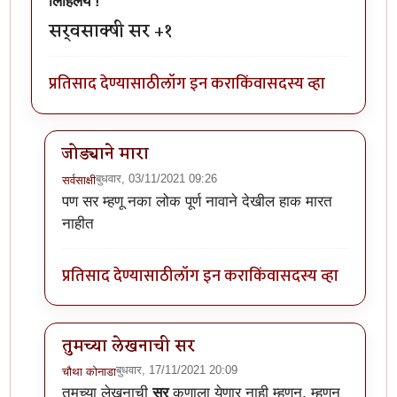
लिहिलेय !
सर्वसाक्षी सर +१
प्रतिसाद देण्यासाठी
लॉग इन करा
किंवा
सदस्य व्हा
जोड्याने मारा
बुधवार, 03/11/2021 09:26
सर्वसाक्षी
In reply to
अस्सल मोहाची स्टोरी अस्सल
by
चौथा कोनाडा
पण सर म्हणू नका लोक पूर्ण नावाने देखील हाक मारत
नाहीत
प्रतिसाद देण्यासाठी
लॉग इन करा
किंवा
सदस्य व्हा
तुमच्या लेखनाची सर
बुधवार, 17/11/2021 20:09
चौथा कोनाडा
In reply to
अस्सल मोहाची स्टोरी अस्सल
by
चौथा कोनाडा
तुमच्या लेखनाची
सर
कुणाला येणार नाही म्हणून, म्हणून