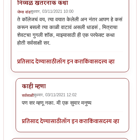
निव्वळ खतरनाक कथा
बुधवार, 03/11/2021 10:00
जेम्स वांड
ते कॉलेजचं वय, त्या वयात केलेली अन नंतर आपण हे कसं
करून बसलो त्या काळी वाटावं असली धाडसं , मित्राचा
शेवटचा गुगली शॉक, माझ्यासाठी ही एक परफेक्ट कथा
होती सर्वसाक्षी सर.
प्रतिसाद देण्यासाठी
लॉग इन करा
किंवा
सदस्य व्हा
काही म्हणा
बुधवार, 03/11/2021 12:02
सर्वसाक्षी
In reply to
निव्वळ खतरनाक कथा
by
जेम्स वांड
पण सर म्हणू नका. मी एक सुमार मनुष्य
प्रतिसाद देण्यासाठी
लॉग इन करा
किंवा
सदस्य व्हा