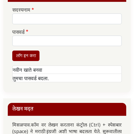
सदस्यनाम
पासवर्ड
लॉग इन करा
नवीन खाते बनवा
तुमचा पासवर्ड बदला.
लेखन मदत
मिसळपाव.कॉम वर लेखन करताना कंट्रोल (Ctrl) + स्पेसबार
(space) ने मराठी इंग्रजी अशी भाषा बदलता येते. सुरूवातीला