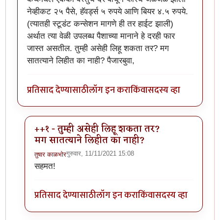
नेव्हीकट २५ पैसे, हॅवर्ड्स ५ रुपये आणि बियर ४.५ रुपये.
(त्यातही स्टूडंट कन्सेशन मागणे ही तर हाईट झाली)
अर्थात त्या वेळी उपलब्ध पैशाच्या मानाने हे दरही फार
जास्त असतील. तुम्ही असेही लिहू शकता तर? मग
सातत्याने लिहीत का नाही? पैजारबुवा,
प्रतिसाद देण्यासाठी
लॉग इन करा
किंवा
सदस्य व्हा
++१ - तुम्ही असेही लिहू शकता तर?
मग सातत्याने लिहीत का नाही?
गुरुवार, 11/11/2021 15:08
तुषार काळभोर
In reply to
गोष्ट आवडली
by
ज्ञानोबाचे पैजार
सहमत!
प्रतिसाद देण्यासाठी
लॉग इन करा
किंवा
सदस्य व्हा