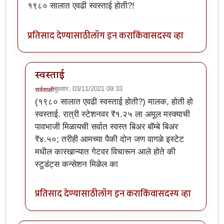
१९८० सालात एवढी स्वस्ताई होती?!
प्रतिसाद देण्यासाठी
लॉग इन करा
किंवा
सदस्य व्हा
स्वस्ताई
बुधवार, 03/11/2021 09:33
सर्वसाक्षी
In reply to
माथे रान उजाड झालं कथा वाचून!
by
पाषाणभेद
(१९८० सालात एवढी स्वस्ताई होती?) मालक, होती हो
स्वस्ताई. रात्री स्टेशनवर ₹१.२५ ला अमूल मस्क्याची
पावभाजी मिळायची सर्वात स्वस्त बिअर बॉम्बे बिअर
₹४.५०; तरीही आमच्या पैकी दोन जण वागळे इस्टेट
मधील कारखान्यात गेटवर विचारून आले होते की
स्टुडंट्स कन्सेशन मिळेल का
प्रतिसाद देण्यासाठी
लॉग इन करा
किंवा
सदस्य व्हा