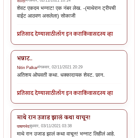
मंगळवार, 02/11/2021 20:14
सोत्रि
शेवट एकदम भन्नाट! एक नंबर लेख. -(माथेरान ट्रीपची
वाईट आठवण असलेला) सोकाजी
प्रतिसाद देण्यासाठी
लॉग इन करा
किंवा
सदस्य व्हा
भन्नाट..
मंगळवार, 02/11/2021 20:29
Nitin Palkar
अतिशय ओघवती कथा. धक्कादायक शेवट. छान.
प्रतिसाद देण्यासाठी
लॉग इन करा
किंवा
सदस्य व्हा
माथे रान उजाड झालं कथा वाचून!
बुधवार, 03/11/2021 03:38
पाषाणभेद
माथे रान उजाड झालं कथा वाचून! भन्नाट लिहीलं आहे.