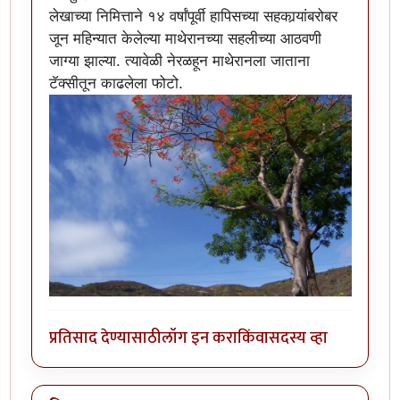
लेखाच्या निमित्ताने १४ वर्षांपूर्वी हापिसच्या सहकार्‍यांबरोबर
जून महिन्यात केलेल्या माथेरानच्या सहलीच्या आठवणी
जाग्या झाल्या. त्यावेळी नेरळहून माथेरानला जाताना
टॅक्सीतून काढलेला फोटो.
प्रतिसाद देण्यासाठी
लॉग इन करा
किंवा
सदस्य व्हा