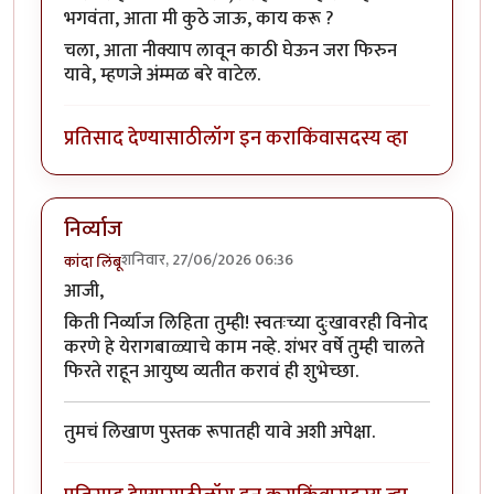
भगवंता, आता मी कुठे जाऊ, काय करू ?
चला, आता नीक्याप लावून काठी घेऊन जरा फिरुन
यावे, म्हणजे अंम्मळ बरे वाटेल.
प्रतिसाद देण्यासाठी
लॉग इन करा
किंवा
सदस्य व्हा
निर्व्याज
शनिवार, 27/06/2026 06:36
कांदा लिंबू
आजी,
किती निर्व्याज लिहिता तुम्ही! स्वतःच्या दुःखावरही विनोद
करणे हे येरागबाळ्याचे काम नव्हे. शंभर वर्षे तुम्ही चालते
फिरते राहून आयुष्य व्यतीत करावं ही शुभेच्छा.
तुमचं लिखाण पुस्तक रूपातही यावे अशी अपेक्षा.