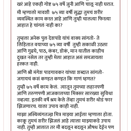
खरं आहे एकही गोष्ट ७५ वर्षे जुनी आणि चालू नाही घरात.
मी म्हणालो मावशी ७५ व्या वर्षी सुद्धा तुमचं शरीर
व्यवस्थित काम करत आहे आणि तुम्ही चालत्या फिरत्या
आहात हे चांगलं नाही का?
तुम्हला अनेक पुल देशपांडे यांचं वाक्य सांगतो- ते
लिहितात वयाच्या ७५ व्या वर्षी तुम्ही सकाळी उठला
आणि गुढघे, पाठ, कंबर, डोकं, मान यातील काहीच
दुखत नसेल तर तुम्ही मेला आहात असं समजायला
हरकत नाही.
आणि श्री मंगेश पाडगावकर यांच्या शब्दात सांगतो-
जगायचं कसं कण्हत कण्हत कि गाणं म्हणत?
तुम्ही ७५ वर्षे काम केलं. त्यातून तुमच्या लहानपणी
आणि तरुणपणी आजकालच्या मिक्सर सारख्या सुविधा
नव्हत्या. इतकी वर्षे श्रम केले तेंव्हा तुमचं शरीर थोडं फार
झिजणारच. याला उपाय काही नाही.
माझा अस्थिव्यंगतज्ज्ञ मित्र माझ्या आईला म्हणाला होता.
काकू तुमचं शरीर झिजलं आहे त्याला माझ्याकडे उपाय
नाही. तुम्ही आलात तर मी बदलून बदलून औषध देईन पण