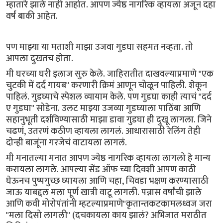
म्हातारे झाले नाही आहोत. आपण ज्येष्ठ नागरिक व्हायला अजून दहा
वर्षं बाकी आहेत.
पण माझ्या या मताशी माझा उजवा गुडघा सहमत नव्हता. तो
आपला दुखतच होता.
मी घरच्या घरी इलाज सुरु केले. जाहिरातीत दाखवल्याप्रमाणे "एक
चुटकी में दर्द गायब" करणारी क्रिमं आणून चोळून पाहिली. शेकून
पाहिलं. गुडघ्याचे स्पेशल व्यायाम केले. पण गुडघा काही त्याचं "दर्द
ए गुडघा" सोडेना. उलट माझ्या उजव्या गुडघ्याला पाठिंबा आणि
सहानुभूती दर्शविण्यासाठी माझा डावा गुडघा ही दुखू लागला. जिने
चढणं, उतरणं कठीण व्हायला लागलं. आधारासाठी रेलिंग तेही
दोन्ही बाजूंना गरजेचं वाटायला लागलं.
मी मनातल्या मनात आपण ज्येष्ठ नागरिक व्हायला लागलो हे मान्य
करायला लागले. आपल्या सेंड ऑफ च्या दिवशी आपण काठी
घेऊनच पुष्पगुच्छ घ्यायला आणि चहा, चिवडा भक्षण करण्यासाठी
जाऊ याबद्दल मला पूर्ण खात्री वाटू लागली. पन्नास वर्षांची झाले
आणि कवी मोरोपंतांनी म्हटल्याप्रमाणे"कृतान्तकटकामलध्वज जरा
"मला दिसो लागली" (दचकायला काय झालं? अभिजात मराठीत