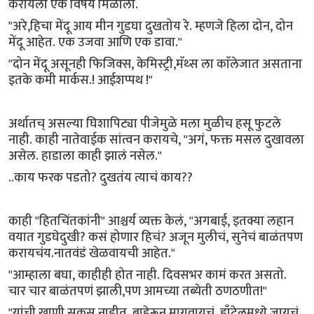
करायला एक विषय मिळाला.
"अरे,हिचा मेंदू आय मीन गुडघा दुखतोय रे. म्हणजे हिला दोन, दोन
मेंदू आहेत. एक उजवा आणि एक डावा."
"दोन मेंदू असूनही फिजिक्स, केमिस्ट्री,मॅथ्स ला काॅलेजात असताना
इतके कमी मार्कस.! आईशप्पथ !"
अर्थातच् असल्या घिशापिट्या पीजेमुळे मला मुळीच हसू फुटले
नाही. काही नातेवाईक सांत्वन करायचे, "अगं, फक्त मसल दुखावला
असेल. हाडाला काही झालं नसेल."
..काय फरक पडतो? दुखतंय त्याचं काय??
काही "हितचिंतकांनी" आश्चर्य व्यक्त केलं, "अगबाई, इतक्या लहान
वयात गुडघेदुखी? कसं होणार हिचं? अजून मुलीचं, सुनेचं बाळंतपण
करायचंय.नातवंडं खेळवायची आहेत."
"आम्हाला बघा, काहीही होत नाही. दिवसभर कामं करत असतो.
चार चार बाळंतपणं झाली,पण आमच्या तब्येती ठणठणीत!"
"यांची खाणी सकस नाहीत. बाहेरून मागवायचं, हाँटेलमध्ये जायचं,