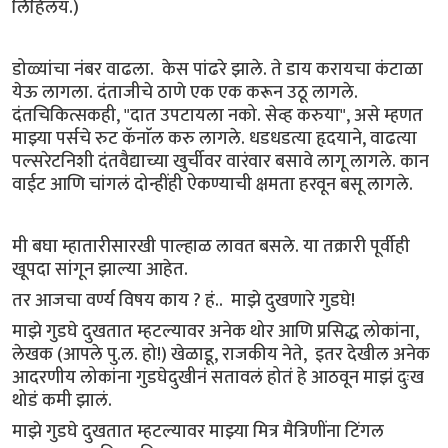
लिहिलंय.)
डोळ्यांचा नंबर वाढला. केस पांढरे झाले. ते डाय करायचा कंटाळा
येऊ लागला. दंताजीचे ठाणे एक एक करून उठू लागले.
दंतचिकित्सकही, "दात उपटायला नको. सेव्ह करुया", असे म्हणत
माझ्या पर्सचे रुट कॅनाॅल करु लागले. धडधडत्या हृदयाने, वाढत्या
पल्सरेटनिशी दंतवैद्याच्या खुर्चीवर वारंवार बसावे लागू लागले. कान
वाईट आणि चांगलं दोन्हींही ऐकण्याची क्षमता हरवून बसू लागले.
मी बघा म्हातारीसारखी पाल्हाळ लावत बसले. या तक्रारी पूर्वीही
खूपदा सांगून झाल्या आहेत.
तर आजचा वर्ण्य विषय काय ? हं.. माझे दुखणारे गुडघे!
माझे गुडघे दुखतात म्हटल्यावर अनेक थोर आणि प्रसिद्ध लोकांना,
लेखक (आपले पु.ल. हो!) खेळाडू, राजकीय नेते, इतर देखील अनेक
आदरणीय लोकांना गुडघेदुखीनं सतावलं होतं हे आठवून माझं दुःख
थोडं कमी झालं.
माझे गुडघे दुखतात म्हटल्यावर माझ्या मित्र मैत्रिणींना टिंगल