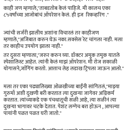
काही जण म्हणाले,"ताबडतोब केलं पाहिजे. मी कालच एका
८५वर्षांच्या आजोबांचं ऑपरेशन केलं. ही इज रिकव्हरिंग ."
ज्यांची सर्जरी झालीय अशांना विचारलं तर काहीजण
म्हणाले,"अजिबात करुन घेऊ नका.सक्सेस रेट चांगला नाही. मला
तर काहीच उपयोग झाला नाही."
तर दुसरा म्हणाला,"जरुर करुन घ्या. डॉक्टर अमुक तमुक यातले
स्पेशालिस्ट आहेत. त्यांनी केलं माझं ऑपरेशन. मी रोज सकाळी
योगासने,जाॅगिंग करतो. आत्ताच लेह लडाख ट्रिपला जाऊन आलो."
मला तर एका पढ्यालिख्या ओळखीच्या बाईंनी सांगितलं,"माझ्या
गुरुमाँ अशी दुखणी बरी करतात त्या दुखऱ्या जागेवर अग्निकर्म
करतात. त्यांच्याकडे एक पंचधातूची सळी आहे, त्या सळीनं त्या
दुखऱ्या भागावर चटके देतात. पेशंट लग्गेच बरा होऊन , आपल्या
पायांनी पळत पळत घरी जातो."