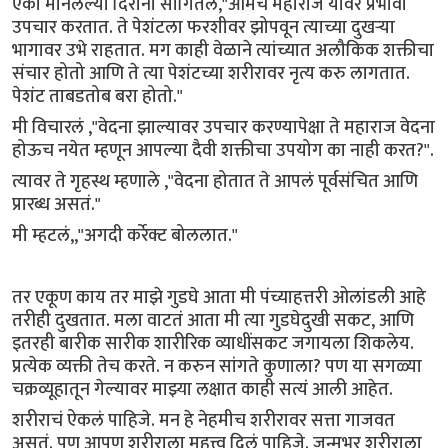
एका मानलेल्या दिरांनी सांगितलं,"आमचे महाराज यावर प्रभावी
उपचार करतात. ते पेशंटला फरशीवर झोपवून त्याच्या दुखऱ्या
भागावर उभे राहतात. मग काही वेळाने त्यांच्यात अलौकिक शक्तीचा
संचार होतो आणि ते त्या पेशंटच्या शरीरावर नृत्य करु लागतात.
पेशंट ताबडतोब बरा होतो."
मी विचारलं ,"वेदना झाल्यावर उपचार करण्यापेक्षा ते महाराज वेदना
होऊच नयेत म्हणून आपल्या दैवी शक्तीचा उपयोग का नाही करत?".
त्यावर ते गृहस्थ म्हणाले ,"वेदना होतात ते आपलं पूर्वसंचित आणि
प्रारब्ध असतं."
मी म्हटलं,,"अगदी कर्रेक्ट बोललात."
तर एकूण काय तर माझे गुडघे आता मी पंच्याहत्तरी ओलांडली आहे
तरीही दुखतात. मला वाटतं आता मी त्या गुडघेदुखी सकट, आणि
इतरही बारीक सारीक शारीरिक व्याधींसकट जगायला शिकलेय.
प्रत्येक व्यक्ती तेच करते. न करुन सांगते कुणाला? पण या सगळ्या
चक्रव्यूहातून गेल्यावर माझ्या लक्षात काही सत्यं आली आहेत.
शरीराचं ऐकलं पाहिजे. मन हे नेहमीच शरीरावर सत्ता गाजवत
असतं. पण आपण शरीराला महत्त्व दिलं पाहिजे. जन्मभर शरीराला