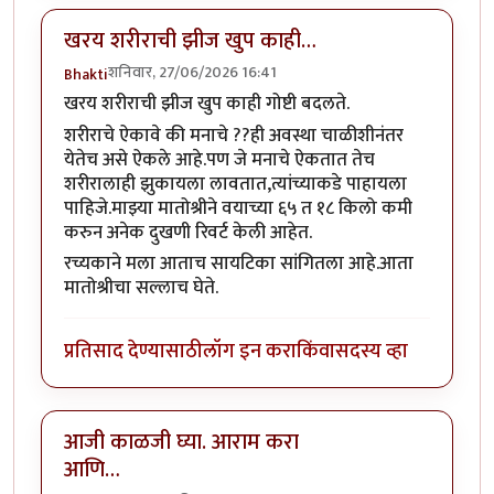
खरय शरीराची झीज खुप काही…
शनिवार, 27/06/2026 16:41
Bhakti
खरय शरीराची झीज खुप काही गोष्टी बदलते.
शरीराचे ऐकावे की मनाचे ??ही अवस्था चाळीशीनंतर
येतेच असे ऐकले आहे.पण जे मनाचे ऐकतात तेच
शरीरालाही झुकायला लावतात,त्यांच्याकडे पाहायला
पाहिजे.माझ्या मातोश्रीने वयाच्या ६५ त १८ किलो कमी
करुन अनेक दुखणी रिवर्ट केली आहेत.
रच्यकाने मला आताच सायटिका सांगितला आहे.आता
मातोश्रीचा सल्लाच घेते.
प्रतिसाद देण्यासाठी
लॉग इन करा
किंवा
सदस्य व्हा
आजी काळजी घ्या. आराम करा
आणि…