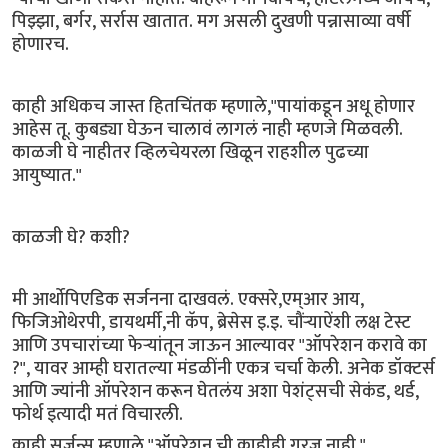
पिझ्झा, बर्गर, सर्रास खातात. मग असली दुखणी पन्नासाव्या वर्षी
होणारच.
काही अधिकच जास्त हितचिंतक म्हणाले,"पायांकडून अधू होणार
आहेस तू. कुबड्या घेऊन चालावं लागलं नाही म्हणजे मिळवली.
काळजी घे नाहीतर व्हिलचेयरला खिळून राहशील पुढच्या
आयुष्यात."
काळजी घे? कशी?
मी आर्थोपिएडिक सर्जनना दाखवलं. एक्सरे,एम्आर आय,
फिजिओथेरपी, डायथर्मी,नी कॅप, ब्रेसेस इ.इ. चौंऱ्याऐंशी लक्ष टेस्ट
आणि उपचारांच्या फेऱ्यांतून जाऊन आल्यावर "ऑपरेशन करावे का
?", यावर आम्ही घरातल्या मंडळींनी एकत्र चर्चा केली. अनेक डॉक्टर्स
आणि ज्यांनी ऑपरेशन करून घेतलंय अशा पेशंट्सची सेकंड, थर्ड,
फोर्थ इत्यादी मतं विचारली.
काही सर्जन्स म्हणाले,"ऑपरेशन ची काहीही गरज नाही."