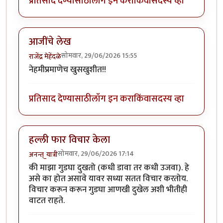
प्रतिसाद देण्यासाठी
लॉग इन करा
किंवा
सदस्य व्हा
आजींचे लेख
सोमवार, 29/06/2026 15:55
राजेंद्र मेहेंदळे
नेहमीप्रमाणेच खुसखुशीत!!
प्रतिसाद देण्यासाठी
लॉग इन करा
किंवा
सदस्य व्हा
हल्ली फार विचार केला
सोमवार, 29/06/2026 17:14
अनन्त्_यात्री
की माझा गुडघा दुखतो (कधी डावा तर कधी उजवा). हे
असे का होत असावे यावर सध्या सतत विचार करतोय.
विचार करून करून गुडघा आणखी दुखेल अशी भीतीही
वाटत राहते.