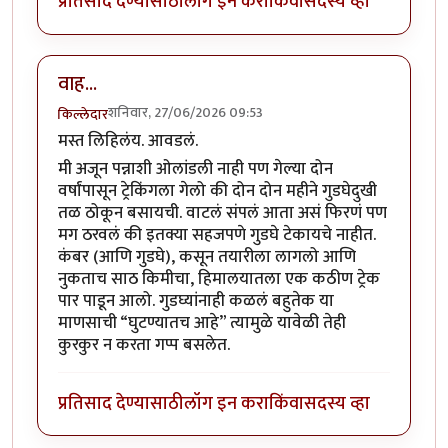
प्रतिसाद देण्यासाठी
लॉग इन करा
किंवा
सदस्य व्हा
वाह...
शनिवार, 27/06/2026 09:53
किल्लेदार
मस्त लिहिलंय. आवडलं.
मी अजून पन्नाशी ओलांडली नाही पण गेल्या दोन
वर्षांपासून ट्रेकिंगला गेलो की दोन दोन महीने गुडघेदुखी
तळ ठोकून बसायची. वाटलं संपलं आता असं फिरणं पण
मग ठरवलं की इतक्या सहजपणे गुडघे टेकायचे नाहीत.
कंबर (आणि गुडघे), कसून तयारीला लागलो आणि
नुकताच साठ किमीचा, हिमालयातला एक कठीण ट्रेक
पार पाडून आलो. गुडघ्यांनाही कळलं बहुतेक या
माणसाची “घुटण्यातच आहे” त्यामुळे यावेळी तेही
कुरकुर न करता गप्प बसलेत.
प्रतिसाद देण्यासाठी
लॉग इन करा
किंवा
सदस्य व्हा