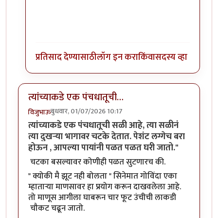
प्रतिसाद देण्यासाठी
लॉग इन करा
किंवा
सदस्य व्हा
त्यांच्याकडे एक पंचधातूची…
बुधवार, 01/07/2026 10:17
विजुभाऊ
त्यांच्याकडे एक पंचधातूची सळी आहे, त्या सळीनं
त्या दुखऱ्या भागावर चटके देतात. पेशंट लग्गेच बरा
होऊन , आपल्या पायांनी पळत पळत घरी जातो."
चटका बसल्यावर कोणीही पळत सुटणारच की.
" क्योकी मै झूट नही बोलता " सिनेमात गोविंदा एका
म्हाताऱ्या माणसावर हा प्रयोग करून दाखवलेला आहे.
तो माणूस आगीला घाबरून चार फूट उंचीची लाकडी
चौकट चढून जातो.