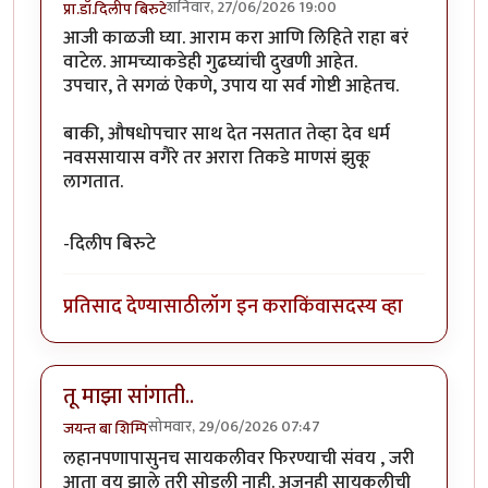
शनिवार, 27/06/2026 19:00
प्रा.डॉ.दिलीप बिरुटे
आजी काळजी घ्या. आराम करा आणि लिहिते राहा बरं
वाटेल. आमच्याकडेही गुढघ्यांची दुखणी आहेत.
उपचार, ते सगळं ऐकणे, उपाय या सर्व गोष्टी आहेतच.
बाकी, औषधोपचार साथ देत नसतात तेव्हा देव धर्म
नवससायास वगैरे तर अरारा तिकडे माणसं झुकू
लागतात.
-दिलीप बिरुटे
प्रतिसाद देण्यासाठी
लॉग इन करा
किंवा
सदस्य व्हा
तू माझा सांगाती..
सोमवार, 29/06/2026 07:47
जयन्त बा शिम्पि
लहानपणापासुनच सायकलीवर फिरण्याची संवय , जरी
आता वय झाले तरी सोडली नाही. अजुनही सायकलीची