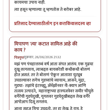
कायमचा उपाय नाही.
त्या हसून म्हणाल्या तू म्हणतोस ते बरोबर आहे.
प्रतिसाद देण्यासाठी
लॉग इन करा
किंवा
सदस्य व्हा
मिपापण 'त्या' कटात सामिल आहे की
काय ?
शुक्रवार, 26/06/2026 21:32
चित्रगुप्त
मझं पण पंचहात्तरव्वं वर्ष आता संपत आलंय. एक गुढघा
दुखू लागलाय, त्याबद्दल बायकोशी कधीकधी बोलणं
होत असतं. तर ते बोलणं 'ऐकून' आताशा युट्यूब
उघडल्यावर लगेच गुडघ्यांचे व्यायाम, आसने, मुद्रा,
गुडघा- तज्ञांचे इंटरव्ह्यू, ॲमॅझॉनवर नी-क्याप आणि
तत्सम उत्पादने, महाराष्ट्राच्या हास्यजत्रेवर समीर चौघुले
वगैरेंची गुडघेदुखी, गूगलवर गुडघेदुखीबद्दल लेख वगैरे
आपोआप दिसू लगलंय.
आत्ता सहज मिपा उघडतो, तर हा लेख. हे राम. हे