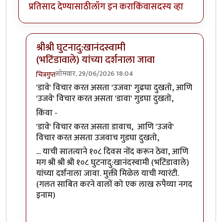
प्रतिसाद देण्यासाठी
लॉग इन करा
किंवा
सदस्य व्हा
श्रीश्री घुटनादु:खानंदस्वामी
(भटिंडावाले) यांच्या दर्शनाला जावा
सोमवार, 29/06/2026 18:04
चित्रगुप्त
In reply to
हल्ली फार विचार केला
by
अनन्त्_यात्री
'डावे' विचार करत असता 'उजवा' गुढघा दुखतो, आणि
'उजवे' विचार करत असता 'डावा' गुडघा दुखतो,
किंवा -
'डावे' विचार करत असता डावाच, आणि 'उजवे'
विचार करत असता उजवाच गुडघा दुखतो,
... याची सातत्याने १०८ दिवस नोंद करून ठेवा, आणि
मग श्री श्री श्री १०८ घुटनादु:खानंदस्वामी (भटिंडावाले)
यांच्या दर्शनाला जावा. मुक्ती मिळेल याची ग्यारंटी.
(गलत साबित करने वालों को एक लाख रुपैय्या नगद
इनाम)