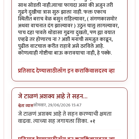
साथ सोडली नाही.त्याचा फायदा असा की अजुन तरी
गुढगे दुखीचा त्रास सुरु झाला नाही. फक्त एकाच
स्थितीत बराच वेळ बसुन राहिल्यावर, ( संगणकासमोर
अथवा वाचनात दंग झाल्यावर ) उठुन चालु लागल्यावर,
पाच दहा पावले थोडासा गुढगा दुखतो, पण ह्या वयात
एव्हढे तर होणारच ना ? अशी मनाची समजुत काढून,
पुढील वाटचाल करीत राहावे असे ठरविले आहे.
कोणत्याही गोष्टीचा बाऊ करावयाचा नाही, हे पक्के.
प्रतिसाद देण्यासाठी
लॉग इन करा
किंवा
सदस्य व्हा
जे टाळणं अशक्य आहे ते सहन…
सोमवार, 29/06/2026 15:47
श्वेता व्यास
जे टाळणं अशक्य आहे ते सहन करण्याची क्षमता
वाढवा. त्याच्या सह जगायला शिका.
+१