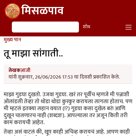
Skip to main content
मिसळपाव
शोध
शोध
मुख्य पान
तू माझा सांगाती..
लेखक
आजी
यांनी शुक्रवार, 26/06/2026 17:53 या दिवशी प्रकाशित केले.
माझा गुडघा दुखतो. उजवा गुडघा. खरं तर पूर्वीच म्हणजे मी पन्नाशी
ओलांडली तेव्हा तो थोडा थोडा कुरकुर करायला लागला होताच. पण
मी म्हटलं इतक्या लहान वयात (!?) गुडघा कसा दुखेल बरं! आणि
दुखून चालणारच नाही (शब्दशः). आपल्याला तर अजून किती तरी
कामं करायची आहेत.
तेव्हा असं वाटलं की, खूप काही अचिव्ह करायचं आहे. आपण काही