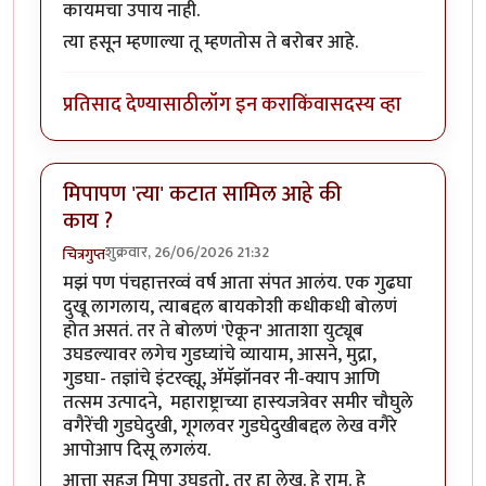
कायमचा उपाय नाही.
त्या हसून म्हणाल्या तू म्हणतोस ते बरोबर आहे.
प्रतिसाद देण्यासाठी
लॉग इन करा
किंवा
सदस्य व्हा
मिपापण 'त्या' कटात सामिल आहे की
काय ?
शुक्रवार, 26/06/2026 21:32
चित्रगुप्त
मझं पण पंचहात्तरव्वं वर्ष आता संपत आलंय. एक गुढघा
दुखू लागलाय, त्याबद्दल बायकोशी कधीकधी बोलणं
होत असतं. तर ते बोलणं 'ऐकून' आताशा युट्यूब
उघडल्यावर लगेच गुडघ्यांचे व्यायाम, आसने, मुद्रा,
गुडघा- तज्ञांचे इंटरव्ह्यू, ॲमॅझॉनवर नी-क्याप आणि
तत्सम उत्पादने, महाराष्ट्राच्या हास्यजत्रेवर समीर चौघुले
वगैरेंची गुडघेदुखी, गूगलवर गुडघेदुखीबद्दल लेख वगैरे
आपोआप दिसू लगलंय.
आत्ता सहज मिपा उघडतो, तर हा लेख. हे राम. हे