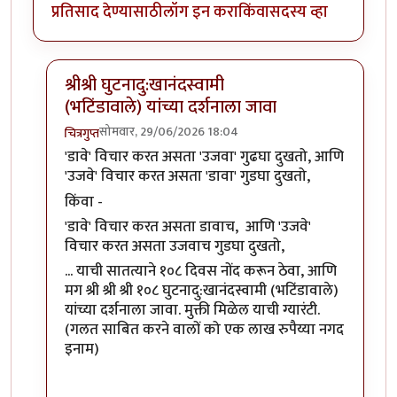
प्रतिसाद देण्यासाठी
लॉग इन करा
किंवा
सदस्य व्हा
श्रीश्री घुटनादु:खानंदस्वामी
(भटिंडावाले) यांच्या दर्शनाला जावा
सोमवार, 29/06/2026 18:04
चित्रगुप्त
In reply to
हल्ली फार विचार केला
by
अनन्त्_यात्री
'डावे' विचार करत असता 'उजवा' गुढघा दुखतो, आणि
'उजवे' विचार करत असता 'डावा' गुडघा दुखतो,
किंवा -
'डावे' विचार करत असता डावाच, आणि 'उजवे'
विचार करत असता उजवाच गुडघा दुखतो,
... याची सातत्याने १०८ दिवस नोंद करून ठेवा, आणि
मग श्री श्री श्री १०८ घुटनादु:खानंदस्वामी (भटिंडावाले)
यांच्या दर्शनाला जावा. मुक्ती मिळेल याची ग्यारंटी.
(गलत साबित करने वालों को एक लाख रुपैय्या नगद
इनाम)