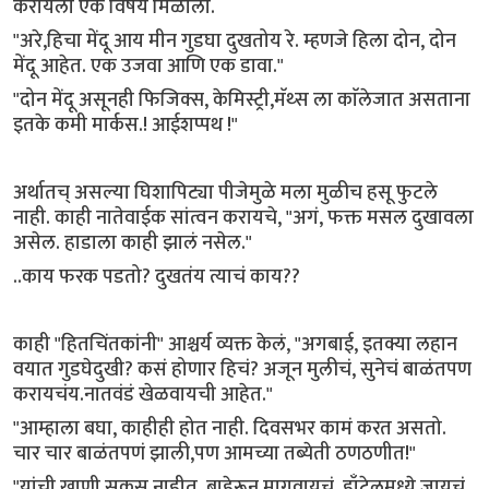
करायला एक विषय मिळाला.
"अरे,हिचा मेंदू आय मीन गुडघा दुखतोय रे. म्हणजे हिला दोन, दोन
मेंदू आहेत. एक उजवा आणि एक डावा."
"दोन मेंदू असूनही फिजिक्स, केमिस्ट्री,मॅथ्स ला काॅलेजात असताना
इतके कमी मार्कस.! आईशप्पथ !"
अर्थातच् असल्या घिशापिट्या पीजेमुळे मला मुळीच हसू फुटले
नाही. काही नातेवाईक सांत्वन करायचे, "अगं, फक्त मसल दुखावला
असेल. हाडाला काही झालं नसेल."
..काय फरक पडतो? दुखतंय त्याचं काय??
काही "हितचिंतकांनी" आश्चर्य व्यक्त केलं, "अगबाई, इतक्या लहान
वयात गुडघेदुखी? कसं होणार हिचं? अजून मुलीचं, सुनेचं बाळंतपण
करायचंय.नातवंडं खेळवायची आहेत."
"आम्हाला बघा, काहीही होत नाही. दिवसभर कामं करत असतो.
चार चार बाळंतपणं झाली,पण आमच्या तब्येती ठणठणीत!"
"यांची खाणी सकस नाहीत. बाहेरून मागवायचं, हाँटेलमध्ये जायचं,