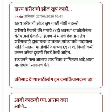
खरय शरीराची झीज खुप काही…
शनिवार, 27/06/2026 16:41
Bhakti
खरय शरीराची झीज खुप काही गोष्टी बदलते.
शरीराचे ऐकावे की मनाचे ??ही अवस्था चाळीशीनंतर
येतेच असे ऐकले आहे.पण जे मनाचे ऐकतात तेच
शरीरालाही झुकायला लावतात,त्यांच्याकडे पाहायला
पाहिजे.माझ्या मातोश्रीने वयाच्या ६५ त १८ किलो कमी
करुन अनेक दुखणी रिवर्ट केली आहेत.
रच्यकाने मला आताच सायटिका सांगितला आहे.आता
मातोश्रीचा सल्लाच घेते.
प्रतिसाद देण्यासाठी
लॉग इन करा
किंवा
सदस्य व्हा
आजी काळजी घ्या. आराम करा
आणि…