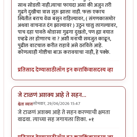
साथ सोडली नाही.त्याचा फायदा असा की अजुन तरी
गुढगे दुखीचा त्रास सुरु झाला नाही. फक्त एकाच
स्थितीत बराच वेळ बसुन राहिल्यावर, ( संगणकासमोर
अथवा वाचनात दंग झाल्यावर ) उठुन चालु लागल्यावर,
पाच दहा पावले थोडासा गुढगा दुखतो, पण ह्या वयात
एव्हढे तर होणारच ना ? अशी मनाची समजुत काढून,
पुढील वाटचाल करीत राहावे असे ठरविले आहे.
कोणत्याही गोष्टीचा बाऊ करावयाचा नाही, हे पक्के.
प्रतिसाद देण्यासाठी
लॉग इन करा
किंवा
सदस्य व्हा
जे टाळणं अशक्य आहे ते सहन…
सोमवार, 29/06/2026 15:47
श्वेता व्यास
जे टाळणं अशक्य आहे ते सहन करण्याची क्षमता
वाढवा. त्याच्या सह जगायला शिका.
+१