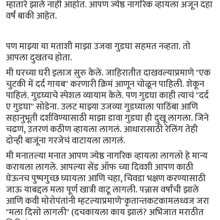
म्हातारे झाले नाही आहोत. आपण ज्येष्ठ नागरिक व्हायला अजून दहा
वर्षं बाकी आहेत.
पण माझ्या या मताशी माझा उजवा गुडघा सहमत नव्हता. तो
आपला दुखतच होता.
मी घरच्या घरी इलाज सुरु केले. जाहिरातीत दाखवल्याप्रमाणे "एक
चुटकी में दर्द गायब" करणारी क्रिमं आणून चोळून पाहिली. शेकून
पाहिलं. गुडघ्याचे स्पेशल व्यायाम केले. पण गुडघा काही त्याचं "दर्द
ए गुडघा" सोडेना. उलट माझ्या उजव्या गुडघ्याला पाठिंबा आणि
सहानुभूती दर्शविण्यासाठी माझा डावा गुडघा ही दुखू लागला. जिने
चढणं, उतरणं कठीण व्हायला लागलं. आधारासाठी रेलिंग तेही
दोन्ही बाजूंना गरजेचं वाटायला लागलं.
मी मनातल्या मनात आपण ज्येष्ठ नागरिक व्हायला लागलो हे मान्य
करायला लागले. आपल्या सेंड ऑफ च्या दिवशी आपण काठी
घेऊनच पुष्पगुच्छ घ्यायला आणि चहा, चिवडा भक्षण करण्यासाठी
जाऊ याबद्दल मला पूर्ण खात्री वाटू लागली. पन्नास वर्षांची झाले
आणि कवी मोरोपंतांनी म्हटल्याप्रमाणे"कृतान्तकटकामलध्वज जरा
"मला दिसो लागली" (दचकायला काय झालं? अभिजात मराठीत