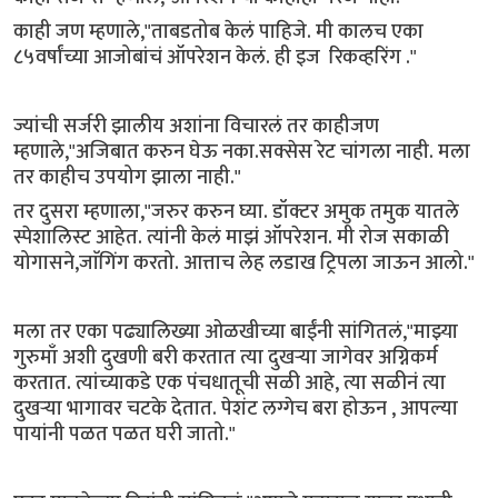
काही जण म्हणाले,"ताबडतोब केलं पाहिजे. मी कालच एका
८५वर्षांच्या आजोबांचं ऑपरेशन केलं. ही इज रिकव्हरिंग ."
ज्यांची सर्जरी झालीय अशांना विचारलं तर काहीजण
म्हणाले,"अजिबात करुन घेऊ नका.सक्सेस रेट चांगला नाही. मला
तर काहीच उपयोग झाला नाही."
तर दुसरा म्हणाला,"जरुर करुन घ्या. डॉक्टर अमुक तमुक यातले
स्पेशालिस्ट आहेत. त्यांनी केलं माझं ऑपरेशन. मी रोज सकाळी
योगासने,जाॅगिंग करतो. आत्ताच लेह लडाख ट्रिपला जाऊन आलो."
मला तर एका पढ्यालिख्या ओळखीच्या बाईंनी सांगितलं,"माझ्या
गुरुमाँ अशी दुखणी बरी करतात त्या दुखऱ्या जागेवर अग्निकर्म
करतात. त्यांच्याकडे एक पंचधातूची सळी आहे, त्या सळीनं त्या
दुखऱ्या भागावर चटके देतात. पेशंट लग्गेच बरा होऊन , आपल्या
पायांनी पळत पळत घरी जातो."