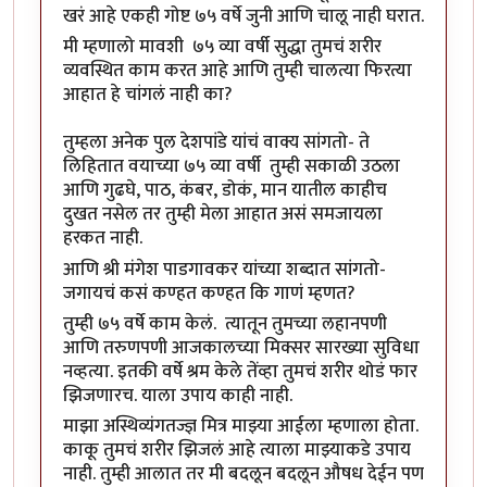
खरं आहे एकही गोष्ट ७५ वर्षे जुनी आणि चालू नाही घरात.
मी म्हणालो मावशी ७५ व्या वर्षी सुद्धा तुमचं शरीर
व्यवस्थित काम करत आहे आणि तुम्ही चालत्या फिरत्या
आहात हे चांगलं नाही का?
तुम्हला अनेक पुल देशपांडे यांचं वाक्य सांगतो- ते
लिहितात वयाच्या ७५ व्या वर्षी तुम्ही सकाळी उठला
आणि गुढघे, पाठ, कंबर, डोकं, मान यातील काहीच
दुखत नसेल तर तुम्ही मेला आहात असं समजायला
हरकत नाही.
आणि श्री मंगेश पाडगावकर यांच्या शब्दात सांगतो-
जगायचं कसं कण्हत कण्हत कि गाणं म्हणत?
तुम्ही ७५ वर्षे काम केलं. त्यातून तुमच्या लहानपणी
आणि तरुणपणी आजकालच्या मिक्सर सारख्या सुविधा
नव्हत्या. इतकी वर्षे श्रम केले तेंव्हा तुमचं शरीर थोडं फार
झिजणारच. याला उपाय काही नाही.
माझा अस्थिव्यंगतज्ज्ञ मित्र माझ्या आईला म्हणाला होता.
काकू तुमचं शरीर झिजलं आहे त्याला माझ्याकडे उपाय
नाही. तुम्ही आलात तर मी बदलून बदलून औषध देईन पण