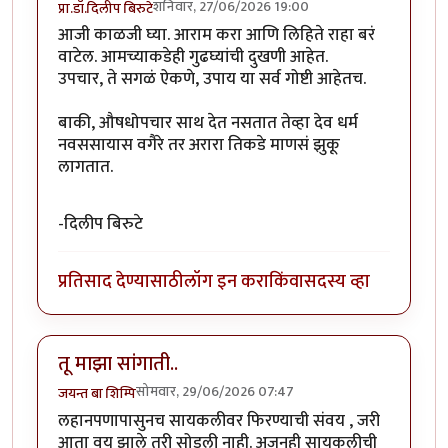
शनिवार, 27/06/2026 19:00
प्रा.डॉ.दिलीप बिरुटे
आजी काळजी घ्या. आराम करा आणि लिहिते राहा बरं
वाटेल. आमच्याकडेही गुढघ्यांची दुखणी आहेत.
उपचार, ते सगळं ऐकणे, उपाय या सर्व गोष्टी आहेतच.
बाकी, औषधोपचार साथ देत नसतात तेव्हा देव धर्म
नवससायास वगैरे तर अरारा तिकडे माणसं झुकू
लागतात.
-दिलीप बिरुटे
प्रतिसाद देण्यासाठी
लॉग इन करा
किंवा
सदस्य व्हा
तू माझा सांगाती..
सोमवार, 29/06/2026 07:47
जयन्त बा शिम्पि
लहानपणापासुनच सायकलीवर फिरण्याची संवय , जरी
आता वय झाले तरी सोडली नाही. अजुनही सायकलीची