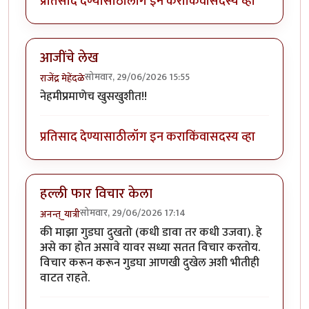
प्रतिसाद देण्यासाठी
लॉग इन करा
किंवा
सदस्य व्हा
आजींचे लेख
सोमवार, 29/06/2026 15:55
राजेंद्र मेहेंदळे
नेहमीप्रमाणेच खुसखुशीत!!
प्रतिसाद देण्यासाठी
लॉग इन करा
किंवा
सदस्य व्हा
हल्ली फार विचार केला
सोमवार, 29/06/2026 17:14
अनन्त्_यात्री
की माझा गुडघा दुखतो (कधी डावा तर कधी उजवा). हे
असे का होत असावे यावर सध्या सतत विचार करतोय.
विचार करून करून गुडघा आणखी दुखेल अशी भीतीही
वाटत राहते.