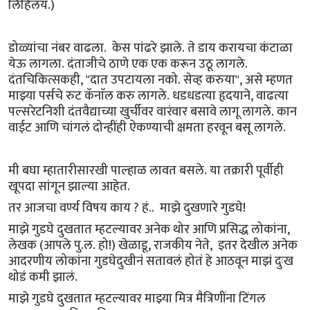
लिहिलंय.)
डोळ्यांचा नंबर वाढला. केस पांढरे झाले. ते डाय करायचा कंटाळा
येऊ लागला. दंताजीचे ठाणे एक एक करून उठू लागले.
दंतचिकित्सकही, "दात उपटायला नको. सेव्ह करुया", असे म्हणत
माझ्या पर्सचे रुट कॅनाॅल करु लागले. धडधडत्या हृदयाने, वाढत्या
पल्सरेटनिशी दंतवैद्याच्या खुर्चीवर वारंवार बसावे लागू लागले. कान
वाईट आणि चांगलं दोन्हींही ऐकण्याची क्षमता हरवून बसू लागले.
मी बघा म्हातारीसारखी पाल्हाळ लावत बसले. या तक्रारी पूर्वीही
खूपदा सांगून झाल्या आहेत.
तर आजचा वर्ण्य विषय काय ? हं.. माझे दुखणारे गुडघे!
माझे गुडघे दुखतात म्हटल्यावर अनेक थोर आणि प्रसिद्ध लोकांना,
लेखक (आपले पु.ल. हो!) खेळाडू, राजकीय नेते, इतर देखील अनेक
आदरणीय लोकांना गुडघेदुखीनं सतावलं होतं हे आठवून माझं दुःख
थोडं कमी झालं.
माझे गुडघे दुखतात म्हटल्यावर माझ्या मित्र मैत्रिणींना टिंगल