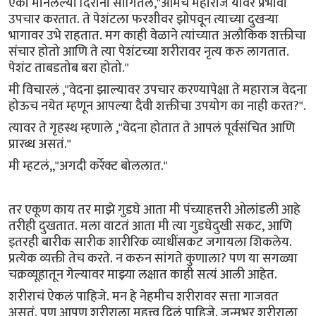
एका मानलेल्या दिरांनी सांगितलं,"आमचे महाराज यावर प्रभावी
उपचार करतात. ते पेशंटला फरशीवर झोपवून त्याच्या दुखऱ्या
भागावर उभे राहतात. मग काही वेळाने त्यांच्यात अलौकिक शक्तीचा
संचार होतो आणि ते त्या पेशंटच्या शरीरावर नृत्य करु लागतात.
पेशंट ताबडतोब बरा होतो."
मी विचारलं ,"वेदना झाल्यावर उपचार करण्यापेक्षा ते महाराज वेदना
होऊच नयेत म्हणून आपल्या दैवी शक्तीचा उपयोग का नाही करत?".
त्यावर ते गृहस्थ म्हणाले ,"वेदना होतात ते आपलं पूर्वसंचित आणि
प्रारब्ध असतं."
मी म्हटलं,,"अगदी कर्रेक्ट बोललात."
तर एकूण काय तर माझे गुडघे आता मी पंच्याहत्तरी ओलांडली आहे
तरीही दुखतात. मला वाटतं आता मी त्या गुडघेदुखी सकट, आणि
इतरही बारीक सारीक शारीरिक व्याधींसकट जगायला शिकलेय.
प्रत्येक व्यक्ती तेच करते. न करुन सांगते कुणाला? पण या सगळ्या
चक्रव्यूहातून गेल्यावर माझ्या लक्षात काही सत्यं आली आहेत.
शरीराचं ऐकलं पाहिजे. मन हे नेहमीच शरीरावर सत्ता गाजवत
असतं. पण आपण शरीराला महत्त्व दिलं पाहिजे. जन्मभर शरीराला