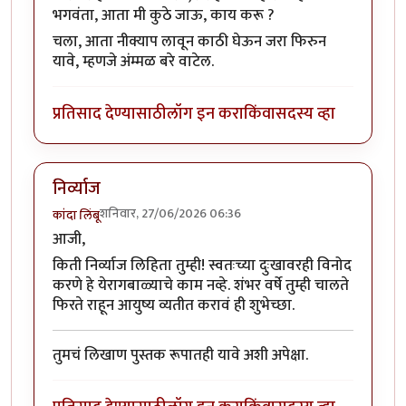
भगवंता, आता मी कुठे जाऊ, काय करू ?
चला, आता नीक्याप लावून काठी घेऊन जरा फिरुन
यावे, म्हणजे अंम्मळ बरे वाटेल.
प्रतिसाद देण्यासाठी
लॉग इन करा
किंवा
सदस्य व्हा
निर्व्याज
शनिवार, 27/06/2026 06:36
कांदा लिंबू
आजी,
किती निर्व्याज लिहिता तुम्ही! स्वतःच्या दुःखावरही विनोद
करणे हे येरागबाळ्याचे काम नव्हे. शंभर वर्षे तुम्ही चालते
फिरते राहून आयुष्य व्यतीत करावं ही शुभेच्छा.
तुमचं लिखाण पुस्तक रूपातही यावे अशी अपेक्षा.