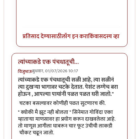
प्रतिसाद देण्यासाठी
लॉग इन करा
किंवा
सदस्य व्हा
त्यांच्याकडे एक पंचधातूची…
बुधवार, 01/07/2026 10:17
विजुभाऊ
त्यांच्याकडे एक पंचधातूची सळी आहे, त्या सळीनं
त्या दुखऱ्या भागावर चटके देतात. पेशंट लग्गेच बरा
होऊन , आपल्या पायांनी पळत पळत घरी जातो."
चटका बसल्यावर कोणीही पळत सुटणारच की.
" क्योकी मै झूट नही बोलता " सिनेमात गोविंदा एका
म्हाताऱ्या माणसावर हा प्रयोग करून दाखवलेला आहे.
तो माणूस आगीला घाबरून चार फूट उंचीची लाकडी
चौकट चढून जातो.