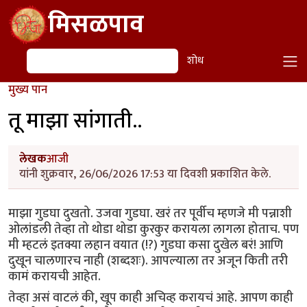
Skip to main content
मिसळपाव
शोध
शोध
मुख्य पान
तू माझा सांगाती..
लेखक
आजी
यांनी शुक्रवार, 26/06/2026 17:53 या दिवशी प्रकाशित केले.
माझा गुडघा दुखतो. उजवा गुडघा. खरं तर पूर्वीच म्हणजे मी पन्नाशी
ओलांडली तेव्हा तो थोडा थोडा कुरकुर करायला लागला होताच. पण
मी म्हटलं इतक्या लहान वयात (!?) गुडघा कसा दुखेल बरं! आणि
दुखून चालणारच नाही (शब्दशः). आपल्याला तर अजून किती तरी
कामं करायची आहेत.
तेव्हा असं वाटलं की, खूप काही अचिव्ह करायचं आहे. आपण काही