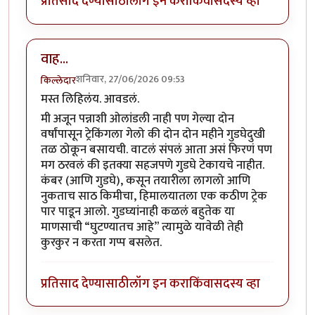
प्रतिसाद देण्यासाठी
लॉग इन करा
किंवा
सदस्य व्हा
वाह...
शनिवार, 27/06/2026 09:53
किल्लेदार
मस्त लिहिलंय. आवडलं.
मी अजून पन्नाशी ओलांडली नाही पण गेल्या दोन
वर्षांपासून ट्रेकिंगला गेलो की दोन दोन महीने गुडघेदुखी
तळ ठोकून बसायची. वाटलं संपलं आता असं फिरणं पण
मग ठरवलं की इतक्या सहजपणे गुडघे टेकायचे नाहीत.
कंबर (आणि गुडघे), कसून तयारीला लागलो आणि
नुकताच साठ किमीचा, हिमालयातला एक कठीण ट्रेक
पार पाडून आलो. गुडघ्यांनाही कळलं बहुतेक या
माणसाची “घुटण्यातच आहे” त्यामुळे यावेळी तेही
कुरकुर न करता गप्प बसलेत.
प्रतिसाद देण्यासाठी
लॉग इन करा
किंवा
सदस्य व्हा