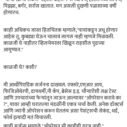
पिझ्झा, बर्गर, सर्रास खातात. मग असली दुखणी पन्नासाव्या वर्षी
होणारच.
काही अधिकच जास्त हितचिंतक म्हणाले,"पायांकडून अधू होणार
आहेस तू. कुबड्या घेऊन चालावं लागलं नाही म्हणजे मिळवली.
काळजी घे नाहीतर व्हिलचेयरला खिळून राहशील पुढच्या
आयुष्यात."
काळजी घे? कशी?
मी आर्थोपिएडिक सर्जनना दाखवलं. एक्सरे,एम्आर आय,
फिजिओथेरपी, डायथर्मी,नी कॅप, ब्रेसेस इ.इ. चौंऱ्याऐंशी लक्ष टेस्ट
आणि उपचारांच्या फेऱ्यांतून जाऊन आल्यावर "ऑपरेशन करावे का
?", यावर आम्ही घरातल्या मंडळींनी एकत्र चर्चा केली. अनेक डॉक्टर्स
आणि ज्यांनी ऑपरेशन करून घेतलंय अशा पेशंट्सची सेकंड, थर्ड,
फोर्थ इत्यादी मतं विचारली.
काही सर्जन्स म्हणाले,"ऑपरेशन ची काहीही गरज नाही."