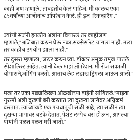
काही जण म्हणाले,"ताबडतोब केलं पाहिजे. मी कालच एका
८५वर्षांच्या आजोबांचं ऑपरेशन केलं. ही इज रिकव्हरिंग ."
ज्यांची सर्जरी झालीय अशांना विचारलं तर काहीजण
म्हणाले,"अजिबात करुन घेऊ नका.सक्सेस रेट चांगला नाही. मला
तर काहीच उपयोग झाला नाही."
तर दुसरा म्हणाला,"जरुर करुन घ्या. डॉक्टर अमुक तमुक यातले
स्पेशालिस्ट आहेत. त्यांनी केलं माझं ऑपरेशन. मी रोज सकाळी
योगासने,जाॅगिंग करतो. आत्ताच लेह लडाख ट्रिपला जाऊन आलो."
मला तर एका पढ्यालिख्या ओळखीच्या बाईंनी सांगितलं,"माझ्या
गुरुमाँ अशी दुखणी बरी करतात त्या दुखऱ्या जागेवर अग्निकर्म
करतात. त्यांच्याकडे एक पंचधातूची सळी आहे, त्या सळीनं त्या
दुखऱ्या भागावर चटके देतात. पेशंट लग्गेच बरा होऊन , आपल्या
पायांनी पळत पळत घरी जातो."