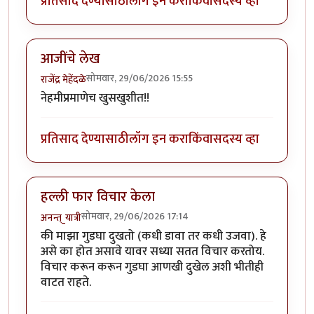
प्रतिसाद देण्यासाठी
लॉग इन करा
किंवा
सदस्य व्हा
आजींचे लेख
सोमवार, 29/06/2026 15:55
राजेंद्र मेहेंदळे
नेहमीप्रमाणेच खुसखुशीत!!
प्रतिसाद देण्यासाठी
लॉग इन करा
किंवा
सदस्य व्हा
हल्ली फार विचार केला
सोमवार, 29/06/2026 17:14
अनन्त्_यात्री
की माझा गुडघा दुखतो (कधी डावा तर कधी उजवा). हे
असे का होत असावे यावर सध्या सतत विचार करतोय.
विचार करून करून गुडघा आणखी दुखेल अशी भीतीही
वाटत राहते.