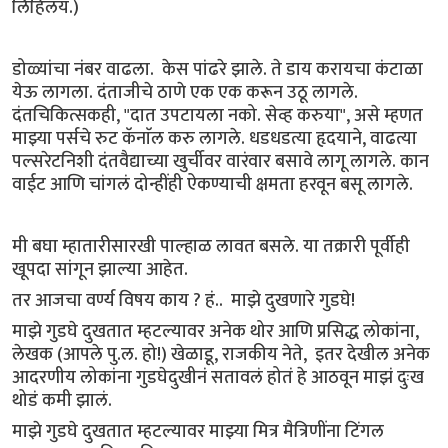
लिहिलंय.)
डोळ्यांचा नंबर वाढला. केस पांढरे झाले. ते डाय करायचा कंटाळा
येऊ लागला. दंताजीचे ठाणे एक एक करून उठू लागले.
दंतचिकित्सकही, "दात उपटायला नको. सेव्ह करुया", असे म्हणत
माझ्या पर्सचे रुट कॅनाॅल करु लागले. धडधडत्या हृदयाने, वाढत्या
पल्सरेटनिशी दंतवैद्याच्या खुर्चीवर वारंवार बसावे लागू लागले. कान
वाईट आणि चांगलं दोन्हींही ऐकण्याची क्षमता हरवून बसू लागले.
मी बघा म्हातारीसारखी पाल्हाळ लावत बसले. या तक्रारी पूर्वीही
खूपदा सांगून झाल्या आहेत.
तर आजचा वर्ण्य विषय काय ? हं.. माझे दुखणारे गुडघे!
माझे गुडघे दुखतात म्हटल्यावर अनेक थोर आणि प्रसिद्ध लोकांना,
लेखक (आपले पु.ल. हो!) खेळाडू, राजकीय नेते, इतर देखील अनेक
आदरणीय लोकांना गुडघेदुखीनं सतावलं होतं हे आठवून माझं दुःख
थोडं कमी झालं.
माझे गुडघे दुखतात म्हटल्यावर माझ्या मित्र मैत्रिणींना टिंगल