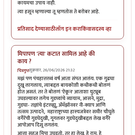
कायमचा उपाय नाही.
त्या हसून म्हणाल्या तू म्हणतोस ते बरोबर आहे.
प्रतिसाद देण्यासाठी
लॉग इन करा
किंवा
सदस्य व्हा
मिपापण 'त्या' कटात सामिल आहे की
काय ?
शुक्रवार, 26/06/2026 21:32
चित्रगुप्त
मझं पण पंचहात्तरव्वं वर्ष आता संपत आलंय. एक गुढघा
दुखू लागलाय, त्याबद्दल बायकोशी कधीकधी बोलणं
होत असतं. तर ते बोलणं 'ऐकून' आताशा युट्यूब
उघडल्यावर लगेच गुडघ्यांचे व्यायाम, आसने, मुद्रा,
गुडघा- तज्ञांचे इंटरव्ह्यू, ॲमॅझॉनवर नी-क्याप आणि
तत्सम उत्पादने, महाराष्ट्राच्या हास्यजत्रेवर समीर चौघुले
वगैरेंची गुडघेदुखी, गूगलवर गुडघेदुखीबद्दल लेख वगैरे
आपोआप दिसू लगलंय.
आत्ता सहज मिपा उघडतो, तर हा लेख. हे राम. हे