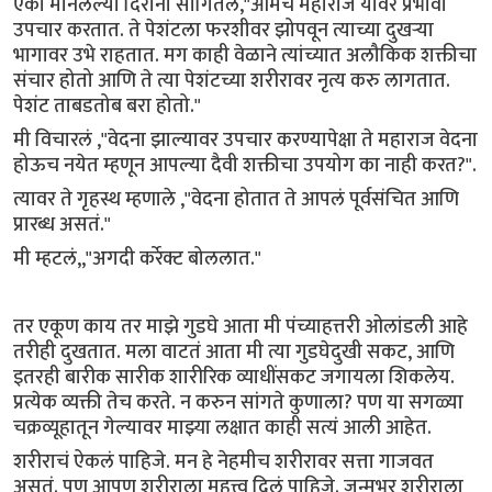
एका मानलेल्या दिरांनी सांगितलं,"आमचे महाराज यावर प्रभावी
उपचार करतात. ते पेशंटला फरशीवर झोपवून त्याच्या दुखऱ्या
भागावर उभे राहतात. मग काही वेळाने त्यांच्यात अलौकिक शक्तीचा
संचार होतो आणि ते त्या पेशंटच्या शरीरावर नृत्य करु लागतात.
पेशंट ताबडतोब बरा होतो."
मी विचारलं ,"वेदना झाल्यावर उपचार करण्यापेक्षा ते महाराज वेदना
होऊच नयेत म्हणून आपल्या दैवी शक्तीचा उपयोग का नाही करत?".
त्यावर ते गृहस्थ म्हणाले ,"वेदना होतात ते आपलं पूर्वसंचित आणि
प्रारब्ध असतं."
मी म्हटलं,,"अगदी कर्रेक्ट बोललात."
तर एकूण काय तर माझे गुडघे आता मी पंच्याहत्तरी ओलांडली आहे
तरीही दुखतात. मला वाटतं आता मी त्या गुडघेदुखी सकट, आणि
इतरही बारीक सारीक शारीरिक व्याधींसकट जगायला शिकलेय.
प्रत्येक व्यक्ती तेच करते. न करुन सांगते कुणाला? पण या सगळ्या
चक्रव्यूहातून गेल्यावर माझ्या लक्षात काही सत्यं आली आहेत.
शरीराचं ऐकलं पाहिजे. मन हे नेहमीच शरीरावर सत्ता गाजवत
असतं. पण आपण शरीराला महत्त्व दिलं पाहिजे. जन्मभर शरीराला