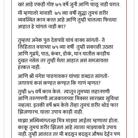
खरं आहे एकही गोष्ट ७५ वर्षे जुनी आणि चालू नाही घरात.
मी म्हणालो मावशी ७५ व्या वर्षी सुद्धा तुमचं शरीर
व्यवस्थित काम करत आहे आणि तुम्ही चालत्या फिरत्या
आहात हे चांगलं नाही का?
तुम्हला अनेक पुल देशपांडे यांचं वाक्य सांगतो- ते
लिहितात वयाच्या ७५ व्या वर्षी तुम्ही सकाळी उठला
आणि गुढघे, पाठ, कंबर, डोकं, मान यातील काहीच
दुखत नसेल तर तुम्ही मेला आहात असं समजायला
हरकत नाही.
आणि श्री मंगेश पाडगावकर यांच्या शब्दात सांगतो-
जगायचं कसं कण्हत कण्हत कि गाणं म्हणत?
तुम्ही ७५ वर्षे काम केलं. त्यातून तुमच्या लहानपणी
आणि तरुणपणी आजकालच्या मिक्सर सारख्या सुविधा
नव्हत्या. इतकी वर्षे श्रम केले तेंव्हा तुमचं शरीर थोडं फार
झिजणारच. याला उपाय काही नाही.
माझा अस्थिव्यंगतज्ज्ञ मित्र माझ्या आईला म्हणाला होता.
काकू तुमचं शरीर झिजलं आहे त्याला माझ्याकडे उपाय
नाही. तुम्ही आलात तर मी बदलून बदलून औषध देईन पण