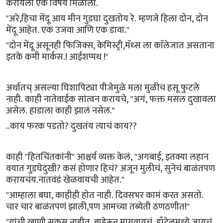
करायला एक विषय मिळाला.
"अरे,हिचा मेंदू आय मीन गुडघा दुखतोय रे. म्हणजे हिला दोन, दोन
मेंदू आहेत. एक उजवा आणि एक डावा."
"दोन मेंदू असूनही फिजिक्स, केमिस्ट्री,मॅथ्स ला काॅलेजात असताना
इतके कमी मार्कस.! आईशप्पथ !"
अर्थातच् असल्या घिशापिट्या पीजेमुळे मला मुळीच हसू फुटले
नाही. काही नातेवाईक सांत्वन करायचे, "अगं, फक्त मसल दुखावला
असेल. हाडाला काही झालं नसेल."
..काय फरक पडतो? दुखतंय त्याचं काय??
काही "हितचिंतकांनी" आश्चर्य व्यक्त केलं, "अगबाई, इतक्या लहान
वयात गुडघेदुखी? कसं होणार हिचं? अजून मुलीचं, सुनेचं बाळंतपण
करायचंय.नातवंडं खेळवायची आहेत."
"आम्हाला बघा, काहीही होत नाही. दिवसभर कामं करत असतो.
चार चार बाळंतपणं झाली,पण आमच्या तब्येती ठणठणीत!"
"यांची खाणी सकस नाहीत. बाहेरून मागवायचं, हाँटेलमध्ये जायचं,