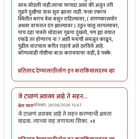
साथ सोडली नाही.त्याचा फायदा असा की अजुन तरी
गुढगे दुखीचा त्रास सुरु झाला नाही. फक्त एकाच
स्थितीत बराच वेळ बसुन राहिल्यावर, ( संगणकासमोर
अथवा वाचनात दंग झाल्यावर ) उठुन चालु लागल्यावर,
पाच दहा पावले थोडासा गुढगा दुखतो, पण ह्या वयात
एव्हढे तर होणारच ना ? अशी मनाची समजुत काढून,
पुढील वाटचाल करीत राहावे असे ठरविले आहे.
कोणत्याही गोष्टीचा बाऊ करावयाचा नाही, हे पक्के.
प्रतिसाद देण्यासाठी
लॉग इन करा
किंवा
सदस्य व्हा
जे टाळणं अशक्य आहे ते सहन…
सोमवार, 29/06/2026 15:47
श्वेता व्यास
जे टाळणं अशक्य आहे ते सहन करण्याची क्षमता
वाढवा. त्याच्या सह जगायला शिका.
+१