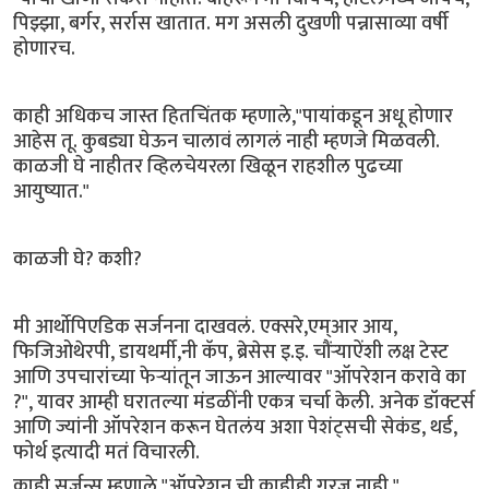
पिझ्झा, बर्गर, सर्रास खातात. मग असली दुखणी पन्नासाव्या वर्षी
होणारच.
काही अधिकच जास्त हितचिंतक म्हणाले,"पायांकडून अधू होणार
आहेस तू. कुबड्या घेऊन चालावं लागलं नाही म्हणजे मिळवली.
काळजी घे नाहीतर व्हिलचेयरला खिळून राहशील पुढच्या
आयुष्यात."
काळजी घे? कशी?
मी आर्थोपिएडिक सर्जनना दाखवलं. एक्सरे,एम्आर आय,
फिजिओथेरपी, डायथर्मी,नी कॅप, ब्रेसेस इ.इ. चौंऱ्याऐंशी लक्ष टेस्ट
आणि उपचारांच्या फेऱ्यांतून जाऊन आल्यावर "ऑपरेशन करावे का
?", यावर आम्ही घरातल्या मंडळींनी एकत्र चर्चा केली. अनेक डॉक्टर्स
आणि ज्यांनी ऑपरेशन करून घेतलंय अशा पेशंट्सची सेकंड, थर्ड,
फोर्थ इत्यादी मतं विचारली.
काही सर्जन्स म्हणाले,"ऑपरेशन ची काहीही गरज नाही."