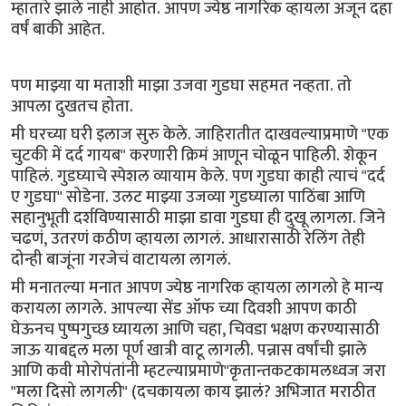
म्हातारे झाले नाही आहोत. आपण ज्येष्ठ नागरिक व्हायला अजून दहा
वर्षं बाकी आहेत.
पण माझ्या या मताशी माझा उजवा गुडघा सहमत नव्हता. तो
आपला दुखतच होता.
मी घरच्या घरी इलाज सुरु केले. जाहिरातीत दाखवल्याप्रमाणे "एक
चुटकी में दर्द गायब" करणारी क्रिमं आणून चोळून पाहिली. शेकून
पाहिलं. गुडघ्याचे स्पेशल व्यायाम केले. पण गुडघा काही त्याचं "दर्द
ए गुडघा" सोडेना. उलट माझ्या उजव्या गुडघ्याला पाठिंबा आणि
सहानुभूती दर्शविण्यासाठी माझा डावा गुडघा ही दुखू लागला. जिने
चढणं, उतरणं कठीण व्हायला लागलं. आधारासाठी रेलिंग तेही
दोन्ही बाजूंना गरजेचं वाटायला लागलं.
मी मनातल्या मनात आपण ज्येष्ठ नागरिक व्हायला लागलो हे मान्य
करायला लागले. आपल्या सेंड ऑफ च्या दिवशी आपण काठी
घेऊनच पुष्पगुच्छ घ्यायला आणि चहा, चिवडा भक्षण करण्यासाठी
जाऊ याबद्दल मला पूर्ण खात्री वाटू लागली. पन्नास वर्षांची झाले
आणि कवी मोरोपंतांनी म्हटल्याप्रमाणे"कृतान्तकटकामलध्वज जरा
"मला दिसो लागली" (दचकायला काय झालं? अभिजात मराठीत