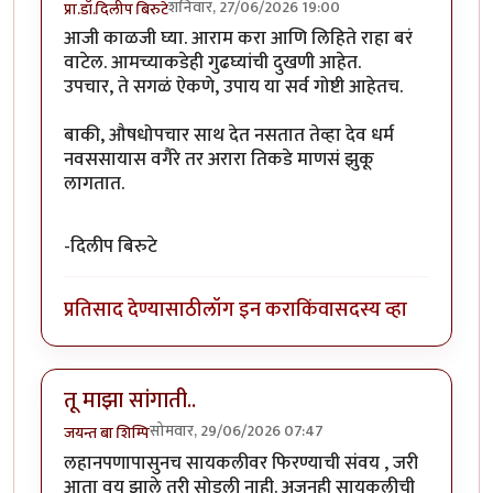
शनिवार, 27/06/2026 19:00
प्रा.डॉ.दिलीप बिरुटे
आजी काळजी घ्या. आराम करा आणि लिहिते राहा बरं
वाटेल. आमच्याकडेही गुढघ्यांची दुखणी आहेत.
उपचार, ते सगळं ऐकणे, उपाय या सर्व गोष्टी आहेतच.
बाकी, औषधोपचार साथ देत नसतात तेव्हा देव धर्म
नवससायास वगैरे तर अरारा तिकडे माणसं झुकू
लागतात.
-दिलीप बिरुटे
प्रतिसाद देण्यासाठी
लॉग इन करा
किंवा
सदस्य व्हा
तू माझा सांगाती..
सोमवार, 29/06/2026 07:47
जयन्त बा शिम्पि
लहानपणापासुनच सायकलीवर फिरण्याची संवय , जरी
आता वय झाले तरी सोडली नाही. अजुनही सायकलीची