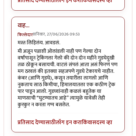
प्रतिसाद देण्यासाठी
लॉग इन करा
किंवा
सदस्य व्हा
वाह...
शनिवार, 27/06/2026 09:53
किल्लेदार
मस्त लिहिलंय. आवडलं.
मी अजून पन्नाशी ओलांडली नाही पण गेल्या दोन
वर्षांपासून ट्रेकिंगला गेलो की दोन दोन महीने गुडघेदुखी
तळ ठोकून बसायची. वाटलं संपलं आता असं फिरणं पण
मग ठरवलं की इतक्या सहजपणे गुडघे टेकायचे नाहीत.
कंबर (आणि गुडघे), कसून तयारीला लागलो आणि
नुकताच साठ किमीचा, हिमालयातला एक कठीण ट्रेक
पार पाडून आलो. गुडघ्यांनाही कळलं बहुतेक या
माणसाची “घुटण्यातच आहे” त्यामुळे यावेळी तेही
कुरकुर न करता गप्प बसलेत.
प्रतिसाद देण्यासाठी
लॉग इन करा
किंवा
सदस्य व्हा