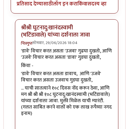
प्रतिसाद देण्यासाठी
लॉग इन करा
किंवा
सदस्य व्हा
श्रीश्री घुटनादु:खानंदस्वामी
(भटिंडावाले) यांच्या दर्शनाला जावा
सोमवार, 29/06/2026 18:04
चित्रगुप्त
In reply to
हल्ली फार विचार केला
by
अनन्त्_यात्री
'डावे' विचार करत असता 'उजवा' गुढघा दुखतो, आणि
'उजवे' विचार करत असता 'डावा' गुडघा दुखतो,
किंवा -
'डावे' विचार करत असता डावाच, आणि 'उजवे'
विचार करत असता उजवाच गुडघा दुखतो,
... याची सातत्याने १०८ दिवस नोंद करून ठेवा, आणि
मग श्री श्री श्री १०८ घुटनादु:खानंदस्वामी (भटिंडावाले)
यांच्या दर्शनाला जावा. मुक्ती मिळेल याची ग्यारंटी.
(गलत साबित करने वालों को एक लाख रुपैय्या नगद
इनाम)