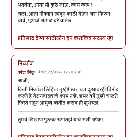
भगवंता, आता मी कुठे जाऊ, काय करू ?
चला, आता नीक्याप लावून काठी घेऊन जरा फिरुन
यावे, म्हणजे अंम्मळ बरे वाटेल.
प्रतिसाद देण्यासाठी
लॉग इन करा
किंवा
सदस्य व्हा
निर्व्याज
शनिवार, 27/06/2026 06:36
कांदा लिंबू
आजी,
किती निर्व्याज लिहिता तुम्ही! स्वतःच्या दुःखावरही विनोद
करणे हे येरागबाळ्याचे काम नव्हे. शंभर वर्षे तुम्ही चालते
फिरते राहून आयुष्य व्यतीत करावं ही शुभेच्छा.
तुमचं लिखाण पुस्तक रूपातही यावे अशी अपेक्षा.