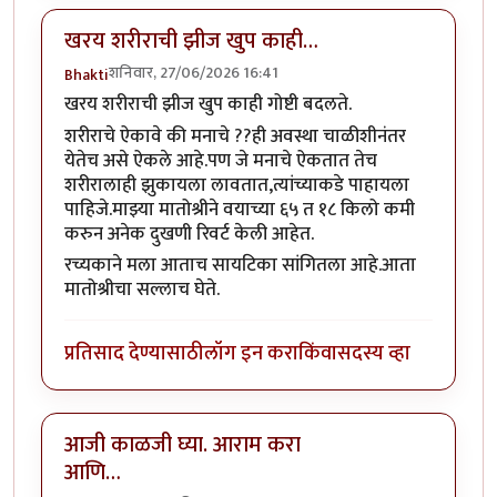
खरय शरीराची झीज खुप काही…
शनिवार, 27/06/2026 16:41
Bhakti
खरय शरीराची झीज खुप काही गोष्टी बदलते.
शरीराचे ऐकावे की मनाचे ??ही अवस्था चाळीशीनंतर
येतेच असे ऐकले आहे.पण जे मनाचे ऐकतात तेच
शरीरालाही झुकायला लावतात,त्यांच्याकडे पाहायला
पाहिजे.माझ्या मातोश्रीने वयाच्या ६५ त १८ किलो कमी
करुन अनेक दुखणी रिवर्ट केली आहेत.
रच्यकाने मला आताच सायटिका सांगितला आहे.आता
मातोश्रीचा सल्लाच घेते.
प्रतिसाद देण्यासाठी
लॉग इन करा
किंवा
सदस्य व्हा
आजी काळजी घ्या. आराम करा
आणि…