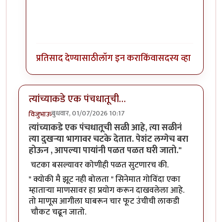
प्रतिसाद देण्यासाठी
लॉग इन करा
किंवा
सदस्य व्हा
त्यांच्याकडे एक पंचधातूची…
बुधवार, 01/07/2026 10:17
विजुभाऊ
त्यांच्याकडे एक पंचधातूची सळी आहे, त्या सळीनं
त्या दुखऱ्या भागावर चटके देतात. पेशंट लग्गेच बरा
होऊन , आपल्या पायांनी पळत पळत घरी जातो."
चटका बसल्यावर कोणीही पळत सुटणारच की.
" क्योकी मै झूट नही बोलता " सिनेमात गोविंदा एका
म्हाताऱ्या माणसावर हा प्रयोग करून दाखवलेला आहे.
तो माणूस आगीला घाबरून चार फूट उंचीची लाकडी
चौकट चढून जातो.