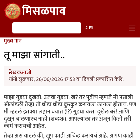
Skip to main content
मिसळपाव
शोध
शोध
मुख्य पान
तू माझा सांगाती..
लेखक
आजी
यांनी शुक्रवार, 26/06/2026 17:53 या दिवशी प्रकाशित केले.
माझा गुडघा दुखतो. उजवा गुडघा. खरं तर पूर्वीच म्हणजे मी पन्नाशी
ओलांडली तेव्हा तो थोडा थोडा कुरकुर करायला लागला होताच. पण
मी म्हटलं इतक्या लहान वयात (!?) गुडघा कसा दुखेल बरं! आणि
दुखून चालणारच नाही (शब्दशः). आपल्याला तर अजून किती तरी
कामं करायची आहेत.
तेव्हा असं वाटलं की, खूप काही अचिव्ह करायचं आहे. आपण काही