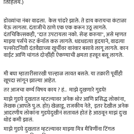
लिहिलंय.)
डोळ्यांचा नंबर वाढला. केस पांढरे झाले. ते डाय करायचा कंटाळा
येऊ लागला. दंताजीचे ठाणे एक एक करून उठू लागले.
दंतचिकित्सकही, "दात उपटायला नको. सेव्ह करुया", असे म्हणत
माझ्या पर्सचे रुट कॅनाॅल करु लागले. धडधडत्या हृदयाने, वाढत्या
पल्सरेटनिशी दंतवैद्याच्या खुर्चीवर वारंवार बसावे लागू लागले. कान
वाईट आणि चांगलं दोन्हींही ऐकण्याची क्षमता हरवून बसू लागले.
मी बघा म्हातारीसारखी पाल्हाळ लावत बसले. या तक्रारी पूर्वीही
खूपदा सांगून झाल्या आहेत.
तर आजचा वर्ण्य विषय काय ? हं.. माझे दुखणारे गुडघे!
माझे गुडघे दुखतात म्हटल्यावर अनेक थोर आणि प्रसिद्ध लोकांना,
लेखक (आपले पु.ल. हो!) खेळाडू, राजकीय नेते, इतर देखील अनेक
आदरणीय लोकांना गुडघेदुखीनं सतावलं होतं हे आठवून माझं दुःख
थोडं कमी झालं.
माझे गुडघे दुखतात म्हटल्यावर माझ्या मित्र मैत्रिणींना टिंगल