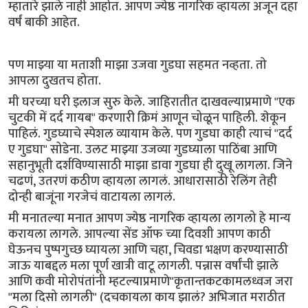
म्हातारे झाले नाही आहोत. आपण ज्येष्ठ नागरिक व्हायला अजून दहा
वर्षं बाकी आहेत.
पण माझ्या या मताशी माझा उजवा गुडघा सहमत नव्हता. तो
आपला दुखतच होता.
मी घरच्या घरी इलाज सुरु केले. जाहिरातीत दाखवल्याप्रमाणे "एक
चुटकी में दर्द गायब" करणारी क्रिमं आणून चोळून पाहिली. शेकून
पाहिलं. गुडघ्याचे स्पेशल व्यायाम केले. पण गुडघा काही त्याचं "दर्द
ए गुडघा" सोडेना. उलट माझ्या उजव्या गुडघ्याला पाठिंबा आणि
सहानुभूती दर्शविण्यासाठी माझा डावा गुडघा ही दुखू लागला. जिने
चढणं, उतरणं कठीण व्हायला लागलं. आधारासाठी रेलिंग तेही
दोन्ही बाजूंना गरजेचं वाटायला लागलं.
मी मनातल्या मनात आपण ज्येष्ठ नागरिक व्हायला लागलो हे मान्य
करायला लागले. आपल्या सेंड ऑफ च्या दिवशी आपण काठी
घेऊनच पुष्पगुच्छ घ्यायला आणि चहा, चिवडा भक्षण करण्यासाठी
जाऊ याबद्दल मला पूर्ण खात्री वाटू लागली. पन्नास वर्षांची झाले
आणि कवी मोरोपंतांनी म्हटल्याप्रमाणे"कृतान्तकटकामलध्वज जरा
"मला दिसो लागली" (दचकायला काय झालं? अभिजात मराठीत