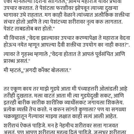
एका मानलेल्या दिरांनी सांगितलं,"आमचे महाराज यावर प्रभावी
उपचार करतात. ते पेशंटला फरशीवर झोपवून त्याच्या दुखऱ्या
भागावर उभे राहतात. मग काही वेळाने त्यांच्यात अलौकिक शक्तीचा
संचार होतो आणि ते त्या पेशंटच्या शरीरावर नृत्य करु लागतात.
पेशंट ताबडतोब बरा होतो."
मी विचारलं ,"वेदना झाल्यावर उपचार करण्यापेक्षा ते महाराज वेदना
होऊच नयेत म्हणून आपल्या दैवी शक्तीचा उपयोग का नाही करत?".
त्यावर ते गृहस्थ म्हणाले ,"वेदना होतात ते आपलं पूर्वसंचित आणि
प्रारब्ध असतं."
मी म्हटलं,,"अगदी कर्रेक्ट बोललात."
तर एकूण काय तर माझे गुडघे आता मी पंच्याहत्तरी ओलांडली आहे
तरीही दुखतात. मला वाटतं आता मी त्या गुडघेदुखी सकट, आणि
इतरही बारीक सारीक शारीरिक व्याधींसकट जगायला शिकलेय.
प्रत्येक व्यक्ती तेच करते. न करुन सांगते कुणाला? पण या सगळ्या
चक्रव्यूहातून गेल्यावर माझ्या लक्षात काही सत्यं आली आहेत.
शरीराचं ऐकलं पाहिजे. मन हे नेहमीच शरीरावर सत्ता गाजवत
असतं. पण आपण शरीराला महत्त्व दिलं पाहिजे. जन्मभर शरीराला