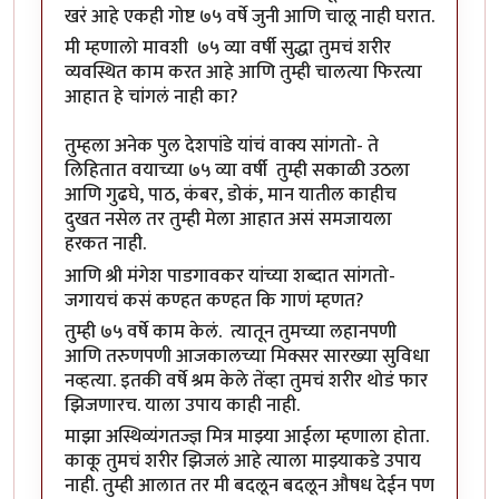
खरं आहे एकही गोष्ट ७५ वर्षे जुनी आणि चालू नाही घरात.
मी म्हणालो मावशी ७५ व्या वर्षी सुद्धा तुमचं शरीर
व्यवस्थित काम करत आहे आणि तुम्ही चालत्या फिरत्या
आहात हे चांगलं नाही का?
तुम्हला अनेक पुल देशपांडे यांचं वाक्य सांगतो- ते
लिहितात वयाच्या ७५ व्या वर्षी तुम्ही सकाळी उठला
आणि गुढघे, पाठ, कंबर, डोकं, मान यातील काहीच
दुखत नसेल तर तुम्ही मेला आहात असं समजायला
हरकत नाही.
आणि श्री मंगेश पाडगावकर यांच्या शब्दात सांगतो-
जगायचं कसं कण्हत कण्हत कि गाणं म्हणत?
तुम्ही ७५ वर्षे काम केलं. त्यातून तुमच्या लहानपणी
आणि तरुणपणी आजकालच्या मिक्सर सारख्या सुविधा
नव्हत्या. इतकी वर्षे श्रम केले तेंव्हा तुमचं शरीर थोडं फार
झिजणारच. याला उपाय काही नाही.
माझा अस्थिव्यंगतज्ज्ञ मित्र माझ्या आईला म्हणाला होता.
काकू तुमचं शरीर झिजलं आहे त्याला माझ्याकडे उपाय
नाही. तुम्ही आलात तर मी बदलून बदलून औषध देईन पण