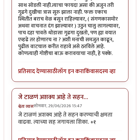
साथ सोडली नाही.त्याचा फायदा असा की अजुन तरी
गुढगे दुखीचा त्रास सुरु झाला नाही. फक्त एकाच
स्थितीत बराच वेळ बसुन राहिल्यावर, ( संगणकासमोर
अथवा वाचनात दंग झाल्यावर ) उठुन चालु लागल्यावर,
पाच दहा पावले थोडासा गुढगा दुखतो, पण ह्या वयात
एव्हढे तर होणारच ना ? अशी मनाची समजुत काढून,
पुढील वाटचाल करीत राहावे असे ठरविले आहे.
कोणत्याही गोष्टीचा बाऊ करावयाचा नाही, हे पक्के.
प्रतिसाद देण्यासाठी
लॉग इन करा
किंवा
सदस्य व्हा
जे टाळणं अशक्य आहे ते सहन…
सोमवार, 29/06/2026 15:47
श्वेता व्यास
जे टाळणं अशक्य आहे ते सहन करण्याची क्षमता
वाढवा. त्याच्या सह जगायला शिका.
+१