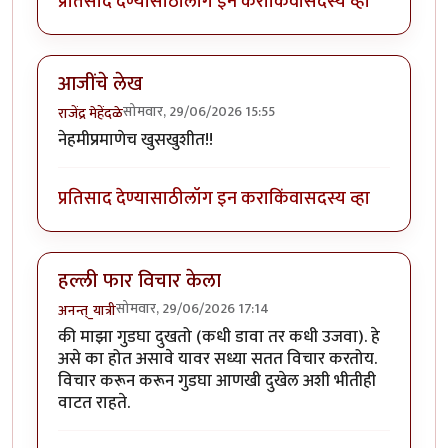
प्रतिसाद देण्यासाठी
लॉग इन करा
किंवा
सदस्य व्हा
आजींचे लेख
सोमवार, 29/06/2026 15:55
राजेंद्र मेहेंदळे
नेहमीप्रमाणेच खुसखुशीत!!
प्रतिसाद देण्यासाठी
लॉग इन करा
किंवा
सदस्य व्हा
हल्ली फार विचार केला
सोमवार, 29/06/2026 17:14
अनन्त्_यात्री
की माझा गुडघा दुखतो (कधी डावा तर कधी उजवा). हे
असे का होत असावे यावर सध्या सतत विचार करतोय.
विचार करून करून गुडघा आणखी दुखेल अशी भीतीही
वाटत राहते.