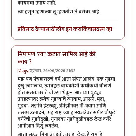
कायमचा उपाय नाही.
त्या हसून म्हणाल्या तू म्हणतोस ते बरोबर आहे.
प्रतिसाद देण्यासाठी
लॉग इन करा
किंवा
सदस्य व्हा
मिपापण 'त्या' कटात सामिल आहे की
काय ?
शुक्रवार, 26/06/2026 21:32
चित्रगुप्त
मझं पण पंचहात्तरव्वं वर्ष आता संपत आलंय. एक गुढघा
दुखू लागलाय, त्याबद्दल बायकोशी कधीकधी बोलणं
होत असतं. तर ते बोलणं 'ऐकून' आताशा युट्यूब
उघडल्यावर लगेच गुडघ्यांचे व्यायाम, आसने, मुद्रा,
गुडघा- तज्ञांचे इंटरव्ह्यू, ॲमॅझॉनवर नी-क्याप आणि
तत्सम उत्पादने, महाराष्ट्राच्या हास्यजत्रेवर समीर चौघुले
वगैरेंची गुडघेदुखी, गूगलवर गुडघेदुखीबद्दल लेख वगैरे
आपोआप दिसू लगलंय.
आत्ता सहज मिपा उघडतो, तर हा लेख. हे राम. हे