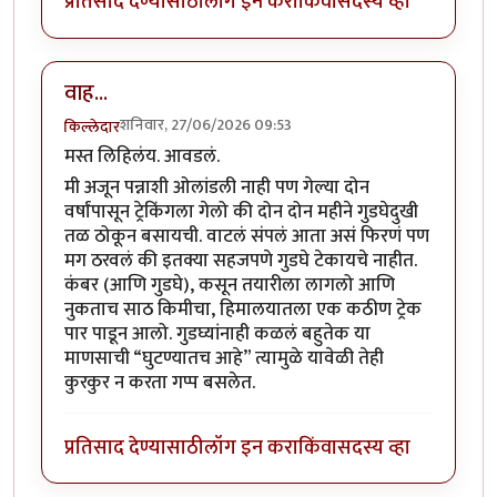
प्रतिसाद देण्यासाठी
लॉग इन करा
किंवा
सदस्य व्हा
वाह...
शनिवार, 27/06/2026 09:53
किल्लेदार
मस्त लिहिलंय. आवडलं.
मी अजून पन्नाशी ओलांडली नाही पण गेल्या दोन
वर्षांपासून ट्रेकिंगला गेलो की दोन दोन महीने गुडघेदुखी
तळ ठोकून बसायची. वाटलं संपलं आता असं फिरणं पण
मग ठरवलं की इतक्या सहजपणे गुडघे टेकायचे नाहीत.
कंबर (आणि गुडघे), कसून तयारीला लागलो आणि
नुकताच साठ किमीचा, हिमालयातला एक कठीण ट्रेक
पार पाडून आलो. गुडघ्यांनाही कळलं बहुतेक या
माणसाची “घुटण्यातच आहे” त्यामुळे यावेळी तेही
कुरकुर न करता गप्प बसलेत.
प्रतिसाद देण्यासाठी
लॉग इन करा
किंवा
सदस्य व्हा