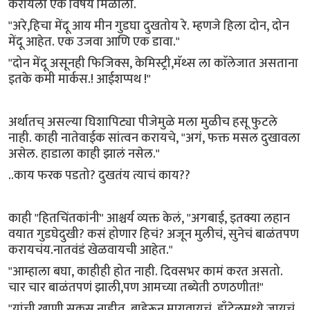
करायला एक विषय मिळाला.
"अरे,हिचा मेंदू आय मीन गुडघा दुखतोय रे. म्हणजे हिला दोन, दोन
मेंदू आहेत. एक उजवा आणि एक डावा."
"दोन मेंदू असूनही फिजिक्स, केमिस्ट्री,मॅथ्स ला काॅलेजात असताना
इतके कमी मार्कस.! आईशप्पथ !"
अर्थातच् असल्या घिशापिट्या पीजेमुळे मला मुळीच हसू फुटले
नाही. काही नातेवाईक सांत्वन करायचे, "अगं, फक्त मसल दुखावला
असेल. हाडाला काही झालं नसेल."
..काय फरक पडतो? दुखतंय त्याचं काय??
काही "हितचिंतकांनी" आश्चर्य व्यक्त केलं, "अगबाई, इतक्या लहान
वयात गुडघेदुखी? कसं होणार हिचं? अजून मुलीचं, सुनेचं बाळंतपण
करायचंय.नातवंडं खेळवायची आहेत."
"आम्हाला बघा, काहीही होत नाही. दिवसभर कामं करत असतो.
चार चार बाळंतपणं झाली,पण आमच्या तब्येती ठणठणीत!"
"यांची खाणी सकस नाहीत. बाहेरून मागवायचं, हाँटेलमध्ये जायचं,