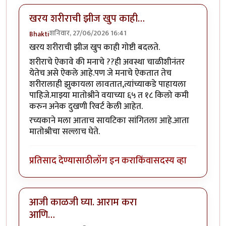
खरय शरीराची झीज खुप काही…
शनिवार, 27/06/2026 16:41
Bhakti
खरय शरीराची झीज खुप काही गोष्टी बदलते.
शरीराचे ऐकावे की मनाचे ??ही अवस्था चाळीशीनंतर
येतेच असे ऐकले आहे.पण जे मनाचे ऐकतात तेच
शरीरालाही झुकायला लावतात,त्यांच्याकडे पाहायला
पाहिजे.माझ्या मातोश्रीने वयाच्या ६५ त १८ किलो कमी
करुन अनेक दुखणी रिवर्ट केली आहेत.
रच्यकाने मला आताच सायटिका सांगितला आहे.आता
मातोश्रीचा सल्लाच घेते.
प्रतिसाद देण्यासाठी
लॉग इन करा
किंवा
सदस्य व्हा
आजी काळजी घ्या. आराम करा
आणि…