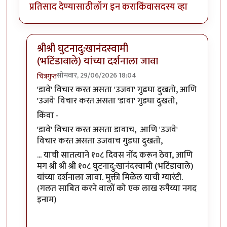
प्रतिसाद देण्यासाठी
लॉग इन करा
किंवा
सदस्य व्हा
श्रीश्री घुटनादु:खानंदस्वामी
(भटिंडावाले) यांच्या दर्शनाला जावा
सोमवार, 29/06/2026 18:04
चित्रगुप्त
In reply to
हल्ली फार विचार केला
by
अनन्त्_यात्री
'डावे' विचार करत असता 'उजवा' गुढघा दुखतो, आणि
'उजवे' विचार करत असता 'डावा' गुडघा दुखतो,
किंवा -
'डावे' विचार करत असता डावाच, आणि 'उजवे'
विचार करत असता उजवाच गुडघा दुखतो,
... याची सातत्याने १०८ दिवस नोंद करून ठेवा, आणि
मग श्री श्री श्री १०८ घुटनादु:खानंदस्वामी (भटिंडावाले)
यांच्या दर्शनाला जावा. मुक्ती मिळेल याची ग्यारंटी.
(गलत साबित करने वालों को एक लाख रुपैय्या नगद
इनाम)