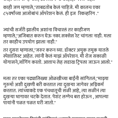
काही जण म्हणाले,"ताबडतोब केलं पाहिजे. मी कालच एका
८५वर्षांच्या आजोबांचं ऑपरेशन केलं. ही इज रिकव्हरिंग ."
ज्यांची सर्जरी झालीय अशांना विचारलं तर काहीजण
म्हणाले,"अजिबात करुन घेऊ नका.सक्सेस रेट चांगला नाही. मला
तर काहीच उपयोग झाला नाही."
तर दुसरा म्हणाला,"जरुर करुन घ्या. डॉक्टर अमुक तमुक यातले
स्पेशालिस्ट आहेत. त्यांनी केलं माझं ऑपरेशन. मी रोज सकाळी
योगासने,जाॅगिंग करतो. आत्ताच लेह लडाख ट्रिपला जाऊन आलो."
मला तर एका पढ्यालिख्या ओळखीच्या बाईंनी सांगितलं,"माझ्या
गुरुमाँ अशी दुखणी बरी करतात त्या दुखऱ्या जागेवर अग्निकर्म
करतात. त्यांच्याकडे एक पंचधातूची सळी आहे, त्या सळीनं त्या
दुखऱ्या भागावर चटके देतात. पेशंट लग्गेच बरा होऊन , आपल्या
पायांनी पळत पळत घरी जातो."