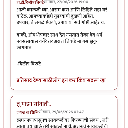
शनिवार, 27/06/2026 19:00
प्रा.डॉ.दिलीप बिरुटे
आजी काळजी घ्या. आराम करा आणि लिहिते राहा बरं
वाटेल. आमच्याकडेही गुढघ्यांची दुखणी आहेत.
उपचार, ते सगळं ऐकणे, उपाय या सर्व गोष्टी आहेतच.
बाकी, औषधोपचार साथ देत नसतात तेव्हा देव धर्म
नवससायास वगैरे तर अरारा तिकडे माणसं झुकू
लागतात.
-दिलीप बिरुटे
प्रतिसाद देण्यासाठी
लॉग इन करा
किंवा
सदस्य व्हा
तू माझा सांगाती..
सोमवार, 29/06/2026 07:47
जयन्त बा शिम्पि
लहानपणापासुनच सायकलीवर फिरण्याची संवय , जरी
आता वय झाले तरी सोडली नाही. अजुनही सायकलीची