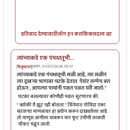
प्रतिसाद देण्यासाठी
लॉग इन करा
किंवा
सदस्य व्हा
त्यांच्याकडे एक पंचधातूची…
बुधवार, 01/07/2026 10:17
विजुभाऊ
त्यांच्याकडे एक पंचधातूची सळी आहे, त्या सळीनं
त्या दुखऱ्या भागावर चटके देतात. पेशंट लग्गेच बरा
होऊन , आपल्या पायांनी पळत पळत घरी जातो."
चटका बसल्यावर कोणीही पळत सुटणारच की.
" क्योकी मै झूट नही बोलता " सिनेमात गोविंदा एका
म्हाताऱ्या माणसावर हा प्रयोग करून दाखवलेला आहे.
तो माणूस आगीला घाबरून चार फूट उंचीची लाकडी
चौकट चढून जातो.