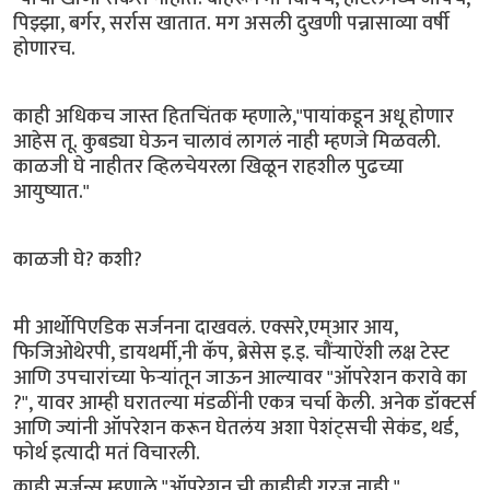
पिझ्झा, बर्गर, सर्रास खातात. मग असली दुखणी पन्नासाव्या वर्षी
होणारच.
काही अधिकच जास्त हितचिंतक म्हणाले,"पायांकडून अधू होणार
आहेस तू. कुबड्या घेऊन चालावं लागलं नाही म्हणजे मिळवली.
काळजी घे नाहीतर व्हिलचेयरला खिळून राहशील पुढच्या
आयुष्यात."
काळजी घे? कशी?
मी आर्थोपिएडिक सर्जनना दाखवलं. एक्सरे,एम्आर आय,
फिजिओथेरपी, डायथर्मी,नी कॅप, ब्रेसेस इ.इ. चौंऱ्याऐंशी लक्ष टेस्ट
आणि उपचारांच्या फेऱ्यांतून जाऊन आल्यावर "ऑपरेशन करावे का
?", यावर आम्ही घरातल्या मंडळींनी एकत्र चर्चा केली. अनेक डॉक्टर्स
आणि ज्यांनी ऑपरेशन करून घेतलंय अशा पेशंट्सची सेकंड, थर्ड,
फोर्थ इत्यादी मतं विचारली.
काही सर्जन्स म्हणाले,"ऑपरेशन ची काहीही गरज नाही."