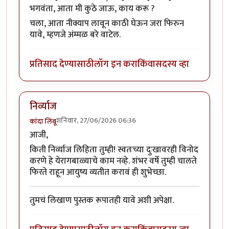
भगवंता, आता मी कुठे जाऊ, काय करू ?
चला, आता नीक्याप लावून काठी घेऊन जरा फिरुन
यावे, म्हणजे अंम्मळ बरे वाटेल.
प्रतिसाद देण्यासाठी
लॉग इन करा
किंवा
सदस्य व्हा
निर्व्याज
शनिवार, 27/06/2026 06:36
कांदा लिंबू
आजी,
किती निर्व्याज लिहिता तुम्ही! स्वतःच्या दुःखावरही विनोद
करणे हे येरागबाळ्याचे काम नव्हे. शंभर वर्षे तुम्ही चालते
फिरते राहून आयुष्य व्यतीत करावं ही शुभेच्छा.
तुमचं लिखाण पुस्तक रूपातही यावे अशी अपेक्षा.