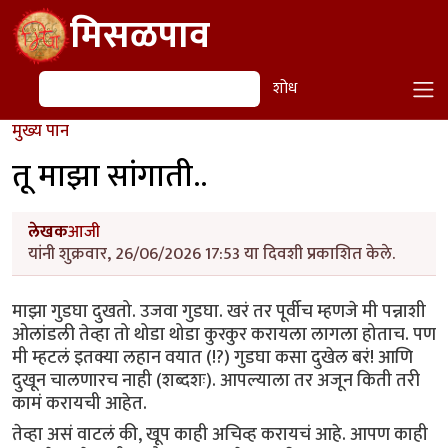
Skip to main content
मिसळपाव
शोध
शोध
मुख्य पान
तू माझा सांगाती..
लेखक
आजी
यांनी शुक्रवार, 26/06/2026 17:53 या दिवशी प्रकाशित केले.
माझा गुडघा दुखतो. उजवा गुडघा. खरं तर पूर्वीच म्हणजे मी पन्नाशी
ओलांडली तेव्हा तो थोडा थोडा कुरकुर करायला लागला होताच. पण
मी म्हटलं इतक्या लहान वयात (!?) गुडघा कसा दुखेल बरं! आणि
दुखून चालणारच नाही (शब्दशः). आपल्याला तर अजून किती तरी
कामं करायची आहेत.
तेव्हा असं वाटलं की, खूप काही अचिव्ह करायचं आहे. आपण काही