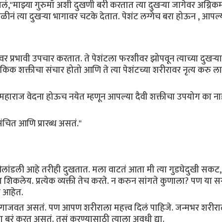
"माझ्या गुरुमाँ अशी दुखणी बरी करतात त्या दुखऱ्या जागेवर अग्निकर्
ळीनं त्या दुखऱ्या भागावर चटके देतात. पेशंट लग्गेच बरा होऊन , आपल्
र प्रभावी उपचार करतात. ते पेशंटला फरशीवर झोपवून त्याच्या दुखऱ्या
ौकिक शक्तीचा संचार होतो आणि ते त्या पेशंटच्या शरीरावर नृत्य करु 
ते महाराज वेदना होऊच नयेत म्हणून आपल्या दैवी शक्तीचा उपयोग का ना
वसंचित आणि प्रारब्ध असतं."
 ओलांडली आहे तरीही दुखतात. मला वाटतं आता मी त्या गुडघेदुखी सक
कलेय. प्रत्येक व्यक्ती तेच करते. न करुन सांगते कुणाला? पण या स
ली आहेत.
ा गाजवत असतं. पण आपण शरीराला महत्त्व दिलं पाहिजे. जन्मभर शरीराल
ःला बरं करत असतं. तसं करण्यासाठी त्याला अवधी द्या.