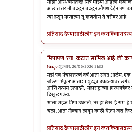
माझा अस्थिव्यंगतज्ज्ञ मित्र माझ्या आईला म्हणा
आलात तर मी बदलून बदलून औषध देईन पण 
त्या हसून म्हणाल्या तू म्हणतोस ते बरोब
प्रतिसाद देण्यासाठी
लॉग इन करा
किंवा
सदस्य 
मिपापण 'त्या' कटात सामिल आहे की का
शुक्रवार, 26/06/2026 21:32
चित्रगुप्त
मझं पण पंचहात्तरव्वं वर्ष आता संपत आलंय. ए
बोलणं 'ऐकून' आताशा युट्यूब उघडल्यावर लगेच गुडघ्य
आणि तत्सम उत्पादने, महाराष्ट्राच्या हास्यजत्रे
दिसू लगलंय.
आत्ता सहज मिपा उघडतो, तर हा लेख. हे राम. ह
चला, आता नीक्याप लावून काठी घेऊन जरा फिरुन 
प्रतिसाद देण्यासाठी
लॉग इन करा
किंवा
सदस्य 