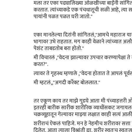
मला तर एका पढ्यालिख्या ओळखीच्या बाईंनी सांगितलं,
करतात. त्यांच्याकडे एक पंचधातूची सळी आहे, त्या स
पायांनी पळत पळत घरी जातो."
एका मानलेल्या दिरांनी सांगितलं,"आमचे महाराज याव
भागावर उभे राहतात. मग काही वेळाने त्यांच्यात अल
पेशंट ताबडतोब बरा होतो."
मी विचारलं ,"वेदना झाल्यावर उपचार करण्यापेक्षा 
करत?".
त्यावर ते गृहस्थ म्हणाले ,"वेदना होतात ते आपलं पूर्
मी म्हटलं,,"अगदी कर्रेक्ट बोललात."
तर एकूण काय तर माझे गुडघे आता मी पंच्याहत्तरी
इतरही बारीक सारीक शारीरिक व्याधींसकट जगायला शि
चक्रव्यूहातून गेल्यावर माझ्या लक्षात काही सत्यं आ
शरीराचं ऐकलं पाहिजे. मन हे नेहमीच शरीरावर सत्त
दिलेत. आता त्याला विश्रांती द्या. शरीर स्वतःच स्वत