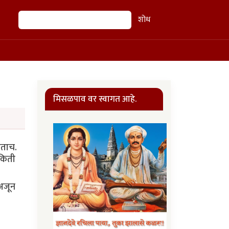
शोध
शोध
मिसळपाव वर स्वागत आहे.
ोताच.
 किती
 अजून