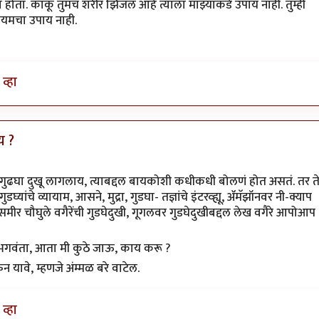
ला होता. काकू तुमचं शरीर झिजलं आहे त्याला माझ्याकडे उपाय नाही. तुम्ही
कायमचा उपाय नाही.
र आहे.
व्हा
य ?
क गुढघा दुखू लागलाय, त्याबद्दल बायकोशी कधीकधी बोलणं होत असतं. तर त
ांचे व्यायाम, आसने, मुद्रा, गुडघा- तज्ञांचे इंटरव्ह्यू, ॲमॅझॉनवर नी-क्याप
वर समीर चौघुले वगैरेंची गुडघेदुखी, गूगलवर गुडघेदुखीबद्दल लेख वगैरे आपोआप
े भगवंता, आता मी कुठे जाऊ, काय करू ?
यावे, म्हणजे अंम्मळ बरे वाटेल.
व्हा