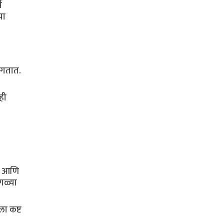
म
या
लागतात.
ही
ट, आणि
गळ्या
ा कष्ट