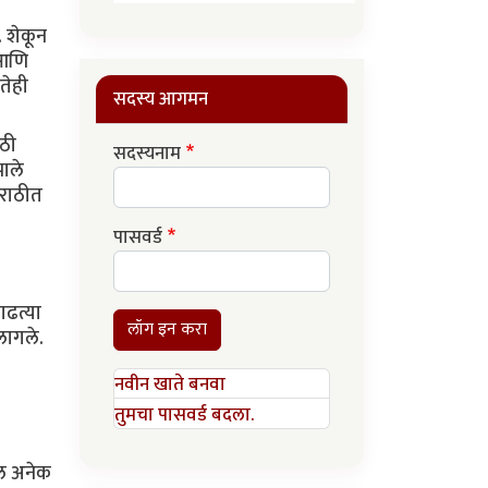
. शेकून
 आणि
तेही
सदस्य आगमन
ाठी
सदस्यनाम
झाले
मराठीत
पासवर्ड
ाढत्या
लॉग इन करा
 लागले.
नवीन खाते बनवा
तुमचा पासवर्ड बदला.
ील अनेक