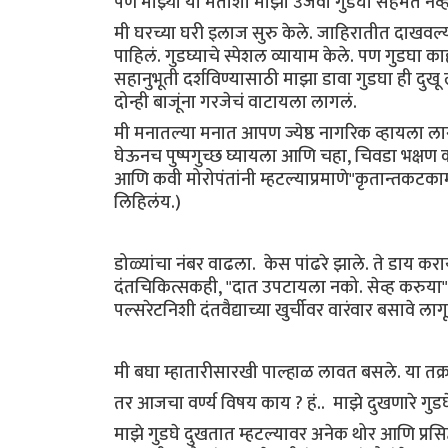
पण माझ्या या मताशी माझा उजवा गुडघा सहमत नव्
मी घरच्या घरी इलाज सुरु केले. जाहिरातीत दाखवल्या
पाहिलं. गुडघ्याचे स्पेशल व्यायाम केले. पण गुडघा का
सहानुभूती दर्शविण्यासाठी माझा डावा गुडघा ही दुख
दोन्ही बाजूंना गरजेचं वाटायला लागलं.
मी मनातल्या मनात आपण ज्येष्ठ नागरिक व्हायला 
घेऊनच पुष्पगुच्छ घ्यायला आणि चहा, चिवडा भक्षण करण
आणि कवी मोरोपंतांनी म्हटल्याप्रमाणे"कृतान्त
लिहिलंय.)
डोळ्यांचा नंबर वाढला. केस पांढरे झाले. ते डाय 
दंतचिकित्सकही, "दात उपटायला नको. सेव्ह करुया", अ
पल्सरेटनिशी दंतवैद्याच्या खुर्चीवर वारंवार बसावे 
मी बघा म्हातारीसारखी पाल्हाळ लावत बसले. या तक्रार
तर आजचा वर्ण्य विषय काय ? हं.. माझे दुखणारे गुडघ
माझे गुडघे दुखतात म्हटल्यावर अनेक थोर आणि प्रसि