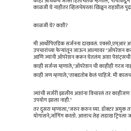
काही अधिकच जास्त हितचिंतक म्हणाले,"पायांकडून 
काळजी घे नाहीतर व्हिलचेयरला खिळून राहशील पुढच
काळजी घे? कशी?
मी आर्थोपिएडिक सर्जनना दाखवलं. एक्सरे,एम्आर आय, 
उपचारांच्या फेऱ्यांतून जाऊन आल्यावर "ऑपरेशन कराव
आणि ज्यांनी ऑपरेशन करून घेतलंय अशा पेशंट्सची से
काही सर्जन्स म्हणाले,"ऑपरेशन ची काहीही गरज नाह
काही जण म्हणाले,"ताबडतोब केलं पाहिजे. मी कालच ए
ज्यांची सर्जरी झालीय अशांना विचारलं तर काहीजण
उपयोग झाला नाही."
तर दुसरा म्हणाला,"जरुर करुन घ्या. डॉक्टर अमुक त
योगासने,जाॅगिंग करतो. आत्ताच लेह लडाख ट्रिपला