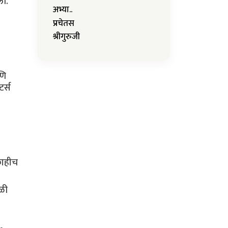
ली.
अभ्या..
प्रचेतस
श्रीगुरुजी
णि
टर्स
काहीच
ाळी