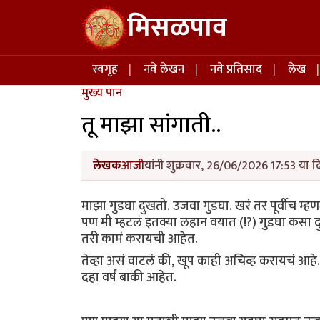
Skip to main content
मिसळपाव
Main navigation
स्वगृह
नवे लेखन
नवे प्रतिसाद
लेख
मुख्य पान
तू माझा सांगाती..
लेखक
आजी
यांनी शुक्रवार, 26/06/2026 17:53 या द
माझा गुडघा दुखतो. उजवा गुडघा. खरं तर पूर्वीच म्
पण मी म्हटलं इतक्या लहान वयात (!?) गुडघा कसा 
तरी कामं करायची आहेत.
तेव्हा असं वाटलं की, खूप काही अचिव्ह करायचं आह
दहा वर्षं बाकी आहेत.