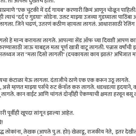
हता. तो आपला दुखतच होता.
प्रमाणे "एक चुटकी में दर्द गायब" करणारी क्रिमं आणून चोळून पाहिली
ही त्याचं "दर्द ए गुडघा" सोडेना. उलट माझ्या उजव्या गुडघ्याला पाठिंबा
ू लागला. जिने चढणं, उतरणं कठीण व्हायला लागलं. आधारासाठी रेलिंग 
लागलो हे मान्य करायला लागले. आपल्या सेंड ऑफ च्या दिवशी आपण क
्यासाठी जाऊ याबद्दल मला पूर्ण खात्री वाटू लागली. पन्नास वर्षांची 
कटकामलध्वज जरा "मला दिसो लागली" (दचकायला काय झालं? अभिजात 
करायचा कंटाळा येऊ लागला. दंताजीचे ठाणे एक एक करून उठू लागले.
से म्हणत माझ्या पर्सचे रुट कॅनाॅल करु लागले. धडधडत्या हृदयाने, व
लागू लागले. कान वाईट आणि चांगलं दोन्हींही ऐकण्याची क्षमता हरवून बसू
ी पूर्वीही खूपदा सांगून झाल्या आहेत.
े!
द्ध लोकांना, लेखक (आपले पु.ल. हो!) खेळाडू, राजकीय नेते, इतर देख