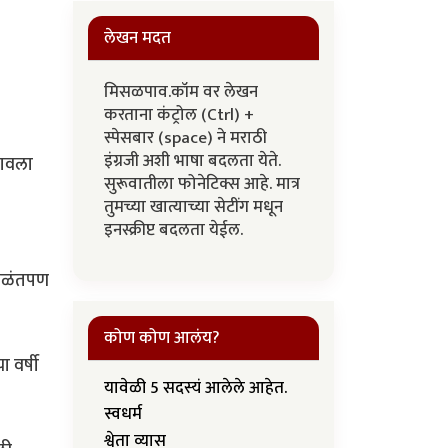
लेखन मदत
मिसळपाव.कॉम वर लेखन
करताना कंट्रोल (Ctrl) +
स्पेसबार (space) ने मराठी
इंग्रजी अशी भाषा बदलता येते.
खावला
सुरूवातीला फोनेटिक्स आहे. मात्र
तुमच्या खात्याच्या सेटींग मधून
इनस्क्रीप्ट बदलता येईल.
 बाळंतपण
कोण कोण आलंय?
 वर्षी
यावेळी 5 सदस्यं आलेले आहेत.
स्वधर्म
श्वेता व्यास