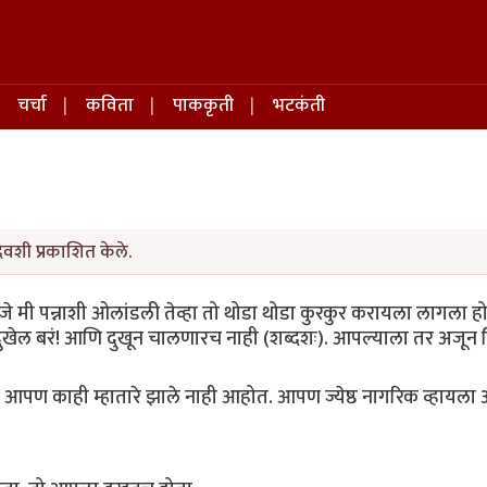
चर्चा
कविता
पाककृती
भटकंती
िवशी प्रकाशित केले.
हणजे मी पन्नाशी ओलांडली तेव्हा तो थोडा थोडा कुरकुर करायला लागला ह
दुखेल बरं! आणि दुखून चालणारच नाही (शब्दशः). आपल्याला तर अजून
े. आपण काही म्हातारे झाले नाही आहोत. आपण ज्येष्ठ नागरिक व्हायला