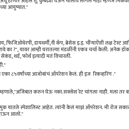
अधू होणार आहेस तू. कुबड्या घेऊन चालावं लागलं नाही म्हणजे मिळव
्या आयुष्यात."
फिजिओथेरपी, डायथर्मी,नी कॅप, ब्रेसेस इ.इ. चौंऱ्याऐंशी लक्ष टेस्ट आ
े का ?", यावर आम्ही घरातल्या मंडळींनी एकत्र चर्चा केली. अनेक डॉक्
कंड, थर्ड, फोर्थ इत्यादी मतं विचारली.
ी."
का ८५वर्षांच्या आजोबांचं ऑपरेशन केलं. ही इज रिकव्हरिंग ."
 म्हणाले,"अजिबात करुन घेऊ नका.सक्सेस रेट चांगला नाही. मला तर 
मुक यातले स्पेशालिस्ट आहेत. त्यांनी केलं माझं ऑपरेशन. मी रोज सक
 जाऊन आलो."