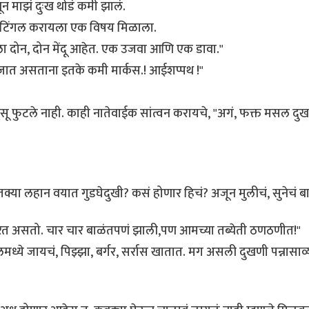
न माझं दुःख थोडं कमी झालं.
णींना टिंगल करायला एक विषय मिळाला.
हिला दोन, दोन मेंदू आहेत. एक उजवा आणि एक डावा."
ाॅलेजात असताना इतके कमी मार्कस.! आईशप्पथ !"
हसू फुटले नाही. काही नातेवाईक सांत्वन करायचे, "अगं, फक्त मसल दु
 इतक्या लहान वयात गुडघेदुखी? कसं होणार हिचं? अजून मुलीचं, सुनेचं
करत असतो. चार चार बाळंतपणं झाली,पण आमच्या तब्येती ठणठणीत!"
ध्ये जायचं, पिझ्झा, बर्गर, सर्रास खातात. मग असली दुखणी पन्नासाव्या