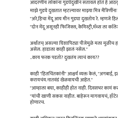
आदरणीय लोकांना गुडघेदुखीनं सतावलं होतं हे आठवू
माझे गुडघे दुखतात म्हटल्यावर माझ्या मित्र मैत्रि
"अरे,हिचा मेंदू आय मीन गुडघा दुखतोय रे. म्हणजे 
"दोन मेंदू असूनही फिजिक्स, केमिस्ट्री,मॅथ्स ला क
अर्थातच् असल्या घिशापिट्या पीजेमुळे मला मुळीच 
असेल. हाडाला काही झालं नसेल."
..काय फरक पडतो? दुखतंय त्याचं काय??
काही "हितचिंतकांनी" आश्चर्य व्यक्त केलं, "अगबाई,
करायचंय.नातवंडं खेळवायची आहेत."
"आम्हाला बघा, काहीही होत नाही. दिवसभर कामं 
"यांची खाणी सकस नाहीत. बाहेरून मागवायचं, हाँटेलम
होणारच.