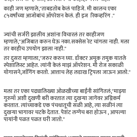
काही जण म्हणाले,"ताबडतोब केलं पाहिजे. मी कालच एका
८५वर्षांच्या आजोबांचं ऑपरेशन केलं. ही इज रिकव्हरिंग ."
ज्यांची सर्जरी झालीय अशांना विचारलं तर काहीजण
म्हणाले,"अजिबात करुन घेऊ नका.सक्सेस रेट चांगला नाही. मला
तर काहीच उपयोग झाला नाही."
तर दुसरा म्हणाला,"जरुर करुन घ्या. डॉक्टर अमुक तमुक यातले
स्पेशालिस्ट आहेत. त्यांनी केलं माझं ऑपरेशन. मी रोज सकाळी
योगासने,जाॅगिंग करतो. आत्ताच लेह लडाख ट्रिपला जाऊन आलो."
मला तर एका पढ्यालिख्या ओळखीच्या बाईंनी सांगितलं,"माझ्या
गुरुमाँ अशी दुखणी बरी करतात त्या दुखऱ्या जागेवर अग्निकर्म
करतात. त्यांच्याकडे एक पंचधातूची सळी आहे, त्या सळीनं त्या
दुखऱ्या भागावर चटके देतात. पेशंट लग्गेच बरा होऊन , आपल्या
पायांनी पळत पळत घरी जातो."