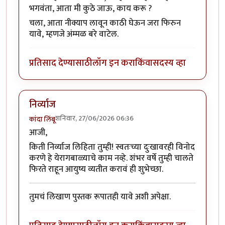
भगवंता, आता मी कुठे जाऊ, काय करू ?
चला, आता नीक्याप लावून काठी घेऊन जरा फिरुन
यावे, म्हणजे अंम्मळ बरे वाटेल.
प्रतिसाद देण्यासाठी
लॉग इन करा
किंवा
सदस्य व्हा
निर्व्याज
शनिवार, 27/06/2026 06:36
कांदा लिंबू
आजी,
किती निर्व्याज लिहिता तुम्ही! स्वतःच्या दुःखावरही विनोद
करणे हे येरागबाळ्याचे काम नव्हे. शंभर वर्षे तुम्ही चालते
फिरते राहून आयुष्य व्यतीत करावं ही शुभेच्छा.
तुमचं लिखाण पुस्तक रूपातही यावे अशी अपेक्षा.