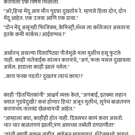
करायला एक विषय मिळाला.
"अरे,हिचा मेंदू आय मीन गुडघा दुखतोय रे. म्हणजे हिला दोन, दोन
मेंदू आहेत. एक उजवा आणि एक डावा."
"दोन मेंदू असूनही फिजिक्स, केमिस्ट्री,मॅथ्स ला काॅलेजात असताना
इतके कमी मार्कस.! आईशप्पथ !"
अर्थातच् असल्या घिशापिट्या पीजेमुळे मला मुळीच हसू फुटले
नाही. काही नातेवाईक सांत्वन करायचे, "अगं, फक्त मसल दुखावला
असेल. हाडाला काही झालं नसेल."
..काय फरक पडतो? दुखतंय त्याचं काय??
काही "हितचिंतकांनी" आश्चर्य व्यक्त केलं, "अगबाई, इतक्या लहान
वयात गुडघेदुखी? कसं होणार हिचं? अजून मुलीचं, सुनेचं बाळंतपण
करायचंय.नातवंडं खेळवायची आहेत."
"आम्हाला बघा, काहीही होत नाही. दिवसभर कामं करत असतो.
चार चार बाळंतपणं झाली,पण आमच्या तब्येती ठणठणीत!"
"यांची खाणी सकस नाहीत. बाहेरून मागवायचं, हाँटेलमध्ये जायचं,