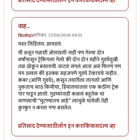
प्रतिसाद देण्यासाठी
लॉग इन करा
किंवा
सदस्य व्हा
वाह...
शनिवार, 27/06/2026 09:53
किल्लेदार
मस्त लिहिलंय. आवडलं.
मी अजून पन्नाशी ओलांडली नाही पण गेल्या दोन
वर्षांपासून ट्रेकिंगला गेलो की दोन दोन महीने गुडघेदुखी
तळ ठोकून बसायची. वाटलं संपलं आता असं फिरणं पण
मग ठरवलं की इतक्या सहजपणे गुडघे टेकायचे नाहीत.
कंबर (आणि गुडघे), कसून तयारीला लागलो आणि
नुकताच साठ किमीचा, हिमालयातला एक कठीण ट्रेक
पार पाडून आलो. गुडघ्यांनाही कळलं बहुतेक या
माणसाची “घुटण्यातच आहे” त्यामुळे यावेळी तेही
कुरकुर न करता गप्प बसलेत.
प्रतिसाद देण्यासाठी
लॉग इन करा
किंवा
सदस्य व्हा