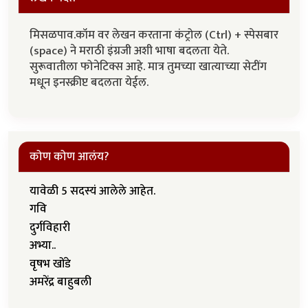
मिसळपाव.कॉम वर लेखन करताना कंट्रोल (Ctrl) + स्पेसबार
(space) ने मराठी इंग्रजी अशी भाषा बदलता येते.
सुरूवातीला फोनेटिक्स आहे. मात्र तुमच्या खात्याच्या सेटींग
मधून इनस्क्रीप्ट बदलता येईल.
कोण कोण आलंय?
यावेळी 5 सदस्यं आलेले आहेत.
गवि
दुर्गविहारी
अभ्या..
वृषभ खोंडे
अमरेंद्र बाहुबली