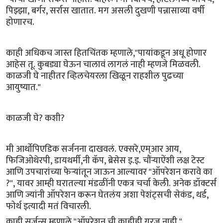
पिझ्झा, बर्गर, सर्रास खातात. मग असली दुखणी पन्नासाव्या वर्षी
होणारच.
काही अधिकच जास्त हितचिंतक म्हणाले,"पायांकडून अधू होणार
आहेस तू. कुबड्या घेऊन चालावं लागलं नाही म्हणजे मिळवली.
काळजी घे नाहीतर व्हिलचेयरला खिळून राहशील पुढच्या
आयुष्यात."
काळजी घे? कशी?
मी आर्थोपिएडिक सर्जनना दाखवलं. एक्सरे,एम्आर आय,
फिजिओथेरपी, डायथर्मी,नी कॅप, ब्रेसेस इ.इ. चौंऱ्याऐंशी लक्ष टेस्ट
आणि उपचारांच्या फेऱ्यांतून जाऊन आल्यावर "ऑपरेशन करावे का
?", यावर आम्ही घरातल्या मंडळींनी एकत्र चर्चा केली. अनेक डॉक्टर्स
आणि ज्यांनी ऑपरेशन करून घेतलंय अशा पेशंट्सची सेकंड, थर्ड,
फोर्थ इत्यादी मतं विचारली.
काही सर्जन्स म्हणाले,"ऑपरेशन ची काहीही गरज नाही."