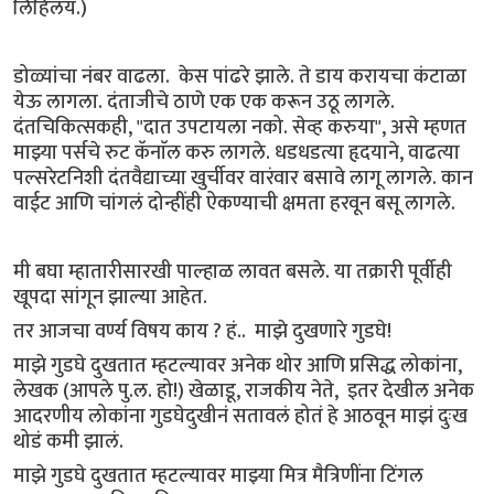
लिहिलंय.)
डोळ्यांचा नंबर वाढला. केस पांढरे झाले. ते डाय करायचा कंटाळा
येऊ लागला. दंताजीचे ठाणे एक एक करून उठू लागले.
दंतचिकित्सकही, "दात उपटायला नको. सेव्ह करुया", असे म्हणत
माझ्या पर्सचे रुट कॅनाॅल करु लागले. धडधडत्या हृदयाने, वाढत्या
पल्सरेटनिशी दंतवैद्याच्या खुर्चीवर वारंवार बसावे लागू लागले. कान
वाईट आणि चांगलं दोन्हींही ऐकण्याची क्षमता हरवून बसू लागले.
मी बघा म्हातारीसारखी पाल्हाळ लावत बसले. या तक्रारी पूर्वीही
खूपदा सांगून झाल्या आहेत.
तर आजचा वर्ण्य विषय काय ? हं.. माझे दुखणारे गुडघे!
माझे गुडघे दुखतात म्हटल्यावर अनेक थोर आणि प्रसिद्ध लोकांना,
लेखक (आपले पु.ल. हो!) खेळाडू, राजकीय नेते, इतर देखील अनेक
आदरणीय लोकांना गुडघेदुखीनं सतावलं होतं हे आठवून माझं दुःख
थोडं कमी झालं.
माझे गुडघे दुखतात म्हटल्यावर माझ्या मित्र मैत्रिणींना टिंगल