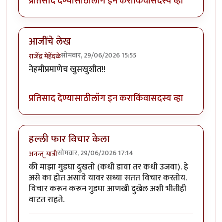
प्रतिसाद देण्यासाठी
लॉग इन करा
किंवा
सदस्य व्हा
आजींचे लेख
सोमवार, 29/06/2026 15:55
राजेंद्र मेहेंदळे
नेहमीप्रमाणेच खुसखुशीत!!
प्रतिसाद देण्यासाठी
लॉग इन करा
किंवा
सदस्य व्हा
हल्ली फार विचार केला
सोमवार, 29/06/2026 17:14
अनन्त्_यात्री
की माझा गुडघा दुखतो (कधी डावा तर कधी उजवा). हे
असे का होत असावे यावर सध्या सतत विचार करतोय.
विचार करून करून गुडघा आणखी दुखेल अशी भीतीही
वाटत राहते.