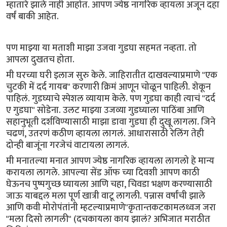
म्हातारे झाले नाही आहोत. आपण ज्येष्ठ नागरिक व्हायला अजून दहा
वर्षं बाकी आहेत.
पण माझ्या या मताशी माझा उजवा गुडघा सहमत नव्हता. तो
आपला दुखतच होता.
मी घरच्या घरी इलाज सुरु केले. जाहिरातीत दाखवल्याप्रमाणे "एक
चुटकी में दर्द गायब" करणारी क्रिमं आणून चोळून पाहिली. शेकून
पाहिलं. गुडघ्याचे स्पेशल व्यायाम केले. पण गुडघा काही त्याचं "दर्द
ए गुडघा" सोडेना. उलट माझ्या उजव्या गुडघ्याला पाठिंबा आणि
सहानुभूती दर्शविण्यासाठी माझा डावा गुडघा ही दुखू लागला. जिने
चढणं, उतरणं कठीण व्हायला लागलं. आधारासाठी रेलिंग तेही
दोन्ही बाजूंना गरजेचं वाटायला लागलं.
मी मनातल्या मनात आपण ज्येष्ठ नागरिक व्हायला लागलो हे मान्य
करायला लागले. आपल्या सेंड ऑफ च्या दिवशी आपण काठी
घेऊनच पुष्पगुच्छ घ्यायला आणि चहा, चिवडा भक्षण करण्यासाठी
जाऊ याबद्दल मला पूर्ण खात्री वाटू लागली. पन्नास वर्षांची झाले
आणि कवी मोरोपंतांनी म्हटल्याप्रमाणे"कृतान्तकटकामलध्वज जरा
"मला दिसो लागली" (दचकायला काय झालं? अभिजात मराठीत