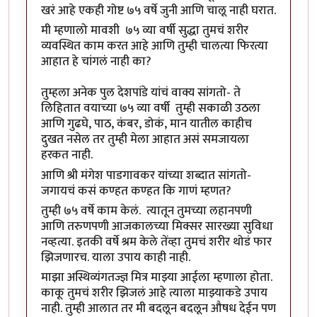
खरं आहे एकही गोष्ट ७५ वर्षे जुनी आणि चालू नाही घरात.
मी म्हणालो मावशी ७५ व्या वर्षी सुद्धा तुमचं शरीर
व्यवस्थित काम करत आहे आणि तुम्ही चालत्या फिरत्या
आहात हे चांगलं नाही का?
तुम्हला अनेक पुल देशपांडे यांचं वाक्य सांगतो- ते
लिहितात वयाच्या ७५ व्या वर्षी तुम्ही सकाळी उठला
आणि गुढघे, पाठ, कंबर, डोकं, मान यातील काहीच
दुखत नसेल तर तुम्ही मेला आहात असं समजायला
हरकत नाही.
आणि श्री मंगेश पाडगावकर यांच्या शब्दात सांगतो-
जगायचं कसं कण्हत कण्हत कि गाणं म्हणत?
तुम्ही ७५ वर्षे काम केलं. त्यातून तुमच्या लहानपणी
आणि तरुणपणी आजकालच्या मिक्सर सारख्या सुविधा
नव्हत्या. इतकी वर्षे श्रम केले तेंव्हा तुमचं शरीर थोडं फार
झिजणारच. याला उपाय काही नाही.
माझा अस्थिव्यंगतज्ज्ञ मित्र माझ्या आईला म्हणाला होता.
काकू तुमचं शरीर झिजलं आहे त्याला माझ्याकडे उपाय
नाही. तुम्ही आलात तर मी बदलून बदलून औषध देईन पण