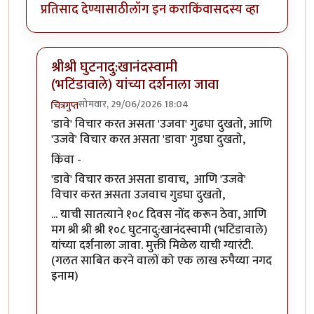
प्रतिसाद देण्यासाठी
लॉग इन करा
किंवा
सदस्य व्हा
श्रीश्री घुटनादु:खानंदस्वामी
(भटिंडावाले) यांच्या दर्शनाला जावा
सोमवार, 29/06/2026 18:04
चित्रगुप्त
In reply to
हल्ली फार विचार केला
by
अनन्त्_यात्री
'डावे' विचार करत असता 'उजवा' गुढघा दुखतो, आणि
'उजवे' विचार करत असता 'डावा' गुडघा दुखतो,
किंवा -
'डावे' विचार करत असता डावाच, आणि 'उजवे'
विचार करत असता उजवाच गुडघा दुखतो,
... याची सातत्याने १०८ दिवस नोंद करून ठेवा, आणि
मग श्री श्री श्री १०८ घुटनादु:खानंदस्वामी (भटिंडावाले)
यांच्या दर्शनाला जावा. मुक्ती मिळेल याची ग्यारंटी.
(गलत साबित करने वालों को एक लाख रुपैय्या नगद
इनाम)