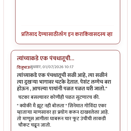
प्रतिसाद देण्यासाठी
लॉग इन करा
किंवा
सदस्य व्हा
त्यांच्याकडे एक पंचधातूची…
बुधवार, 01/07/2026 10:17
विजुभाऊ
त्यांच्याकडे एक पंचधातूची सळी आहे, त्या सळीनं
त्या दुखऱ्या भागावर चटके देतात. पेशंट लग्गेच बरा
होऊन , आपल्या पायांनी पळत पळत घरी जातो."
चटका बसल्यावर कोणीही पळत सुटणारच की.
" क्योकी मै झूट नही बोलता " सिनेमात गोविंदा एका
म्हाताऱ्या माणसावर हा प्रयोग करून दाखवलेला आहे.
तो माणूस आगीला घाबरून चार फूट उंचीची लाकडी
चौकट चढून जातो.