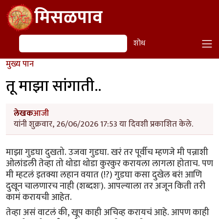
Skip to main content
मिसळपाव
शोध
शोध
मुख्य पान
तू माझा सांगाती..
लेखक
आजी
यांनी शुक्रवार, 26/06/2026 17:53 या दिवशी प्रकाशित केले.
माझा गुडघा दुखतो. उजवा गुडघा. खरं तर पूर्वीच म्हणजे मी पन्नाशी
ओलांडली तेव्हा तो थोडा थोडा कुरकुर करायला लागला होताच. पण
मी म्हटलं इतक्या लहान वयात (!?) गुडघा कसा दुखेल बरं! आणि
दुखून चालणारच नाही (शब्दशः). आपल्याला तर अजून किती तरी
कामं करायची आहेत.
तेव्हा असं वाटलं की, खूप काही अचिव्ह करायचं आहे. आपण काही