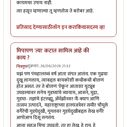
कायमचा उपाय नाही.
त्या हसून म्हणाल्या तू म्हणतोस ते बरोबर आहे.
प्रतिसाद देण्यासाठी
लॉग इन करा
किंवा
सदस्य व्हा
मिपापण 'त्या' कटात सामिल आहे की
काय ?
शुक्रवार, 26/06/2026 21:32
चित्रगुप्त
मझं पण पंचहात्तरव्वं वर्ष आता संपत आलंय. एक गुढघा
दुखू लागलाय, त्याबद्दल बायकोशी कधीकधी बोलणं
होत असतं. तर ते बोलणं 'ऐकून' आताशा युट्यूब
उघडल्यावर लगेच गुडघ्यांचे व्यायाम, आसने, मुद्रा,
गुडघा- तज्ञांचे इंटरव्ह्यू, ॲमॅझॉनवर नी-क्याप आणि
तत्सम उत्पादने, महाराष्ट्राच्या हास्यजत्रेवर समीर चौघुले
वगैरेंची गुडघेदुखी, गूगलवर गुडघेदुखीबद्दल लेख वगैरे
आपोआप दिसू लगलंय.
आत्ता सहज मिपा उघडतो, तर हा लेख. हे राम. हे