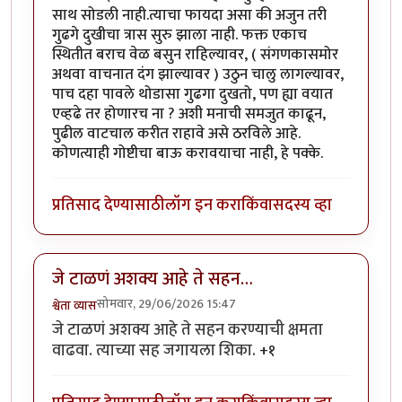
साथ सोडली नाही.त्याचा फायदा असा की अजुन तरी
गुढगे दुखीचा त्रास सुरु झाला नाही. फक्त एकाच
स्थितीत बराच वेळ बसुन राहिल्यावर, ( संगणकासमोर
अथवा वाचनात दंग झाल्यावर ) उठुन चालु लागल्यावर,
पाच दहा पावले थोडासा गुढगा दुखतो, पण ह्या वयात
एव्हढे तर होणारच ना ? अशी मनाची समजुत काढून,
पुढील वाटचाल करीत राहावे असे ठरविले आहे.
कोणत्याही गोष्टीचा बाऊ करावयाचा नाही, हे पक्के.
प्रतिसाद देण्यासाठी
लॉग इन करा
किंवा
सदस्य व्हा
जे टाळणं अशक्य आहे ते सहन…
सोमवार, 29/06/2026 15:47
श्वेता व्यास
जे टाळणं अशक्य आहे ते सहन करण्याची क्षमता
वाढवा. त्याच्या सह जगायला शिका.
+१