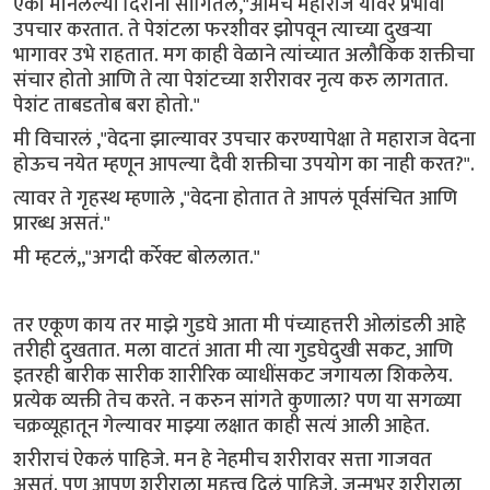
एका मानलेल्या दिरांनी सांगितलं,"आमचे महाराज यावर प्रभावी
उपचार करतात. ते पेशंटला फरशीवर झोपवून त्याच्या दुखऱ्या
भागावर उभे राहतात. मग काही वेळाने त्यांच्यात अलौकिक शक्तीचा
संचार होतो आणि ते त्या पेशंटच्या शरीरावर नृत्य करु लागतात.
पेशंट ताबडतोब बरा होतो."
मी विचारलं ,"वेदना झाल्यावर उपचार करण्यापेक्षा ते महाराज वेदना
होऊच नयेत म्हणून आपल्या दैवी शक्तीचा उपयोग का नाही करत?".
त्यावर ते गृहस्थ म्हणाले ,"वेदना होतात ते आपलं पूर्वसंचित आणि
प्रारब्ध असतं."
मी म्हटलं,,"अगदी कर्रेक्ट बोललात."
तर एकूण काय तर माझे गुडघे आता मी पंच्याहत्तरी ओलांडली आहे
तरीही दुखतात. मला वाटतं आता मी त्या गुडघेदुखी सकट, आणि
इतरही बारीक सारीक शारीरिक व्याधींसकट जगायला शिकलेय.
प्रत्येक व्यक्ती तेच करते. न करुन सांगते कुणाला? पण या सगळ्या
चक्रव्यूहातून गेल्यावर माझ्या लक्षात काही सत्यं आली आहेत.
शरीराचं ऐकलं पाहिजे. मन हे नेहमीच शरीरावर सत्ता गाजवत
असतं. पण आपण शरीराला महत्त्व दिलं पाहिजे. जन्मभर शरीराला