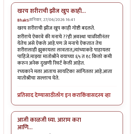
खरय शरीराची झीज खुप काही…
शनिवार, 27/06/2026 16:41
Bhakti
खरय शरीराची झीज खुप काही गोष्टी बदलते.
शरीराचे ऐकावे की मनाचे ??ही अवस्था चाळीशीनंतर
येतेच असे ऐकले आहे.पण जे मनाचे ऐकतात तेच
शरीरालाही झुकायला लावतात,त्यांच्याकडे पाहायला
पाहिजे.माझ्या मातोश्रीने वयाच्या ६५ त १८ किलो कमी
करुन अनेक दुखणी रिवर्ट केली आहेत.
रच्यकाने मला आताच सायटिका सांगितला आहे.आता
मातोश्रीचा सल्लाच घेते.
प्रतिसाद देण्यासाठी
लॉग इन करा
किंवा
सदस्य व्हा
आजी काळजी घ्या. आराम करा
आणि…