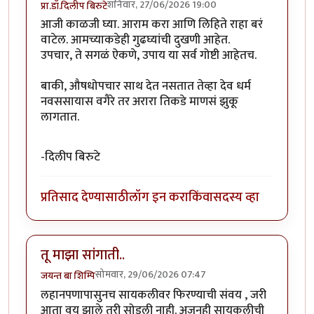
शनिवार, 27/06/2026 19:00
प्रा.डॉ.दिलीप बिरुटे
आजी काळजी घ्या. आराम करा आणि लिहिते राहा बरं
वाटेल. आमच्याकडेही गुढघ्यांची दुखणी आहेत.
उपचार, ते सगळं ऐकणे, उपाय या सर्व गोष्टी आहेतच.
बाकी, औषधोपचार साथ देत नसतात तेव्हा देव धर्म
नवससायास वगैरे तर अरारा तिकडे माणसं झुकू
लागतात.
-दिलीप बिरुटे
प्रतिसाद देण्यासाठी
लॉग इन करा
किंवा
सदस्य व्हा
तू माझा सांगाती..
सोमवार, 29/06/2026 07:47
जयन्त बा शिम्पि
लहानपणापासुनच सायकलीवर फिरण्याची संवय , जरी
आता वय झाले तरी सोडली नाही. अजुनही सायकलीची