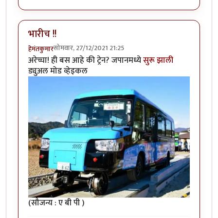
भारीच !!
सोमवार, 27/12/2021 21:25
हेमंतकुमार
अरेच्चा! ही बस आहे की ट्रेन? जपानमध्ये
सुरू झाली
ड्युअल मोड व्हेइकल
(सौजन्य : ए बी पी )