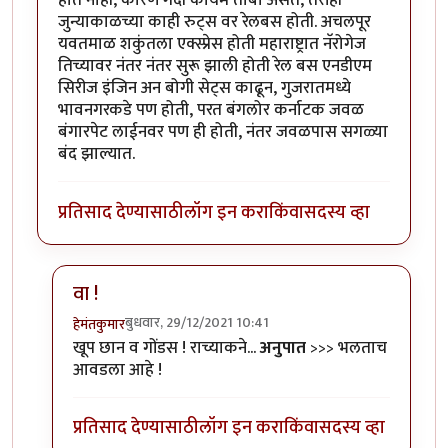
होत नाही, कारण गर्दी कायम तोबा असते, तरीही
जुन्याकाळच्या काही रुट्स वर रेलबस होती. अचलपूर
यवतमाळ शकुंतला एक्स्प्रेस होती महाराष्ट्रात नॅरोगेज
तिच्यावर नंतर नंतर सुरू झाली होती रेल बस एनडीएम
सिरीज इंजिन अन बोगी सेट्स काढून, गुजरातमध्ये
भावनगरकडे पण होती, परत बंगलोर कर्नाटक जवळ
बंगारपेट लाईनवर पण ही होती, नंतर जवळपास सगळ्या
बंद झाल्यात.
प्रतिसाद देण्यासाठी
लॉग इन करा
किंवा
सदस्य व्हा
वा !
बुधवार, 29/12/2021 10:41
हेमंतकुमार
In reply to
रेल बस म्हणलं की मला
by
जेम्स वांड
खूप छान व गोंडस ! राच्याकने...
अनुपात
>>> भलताच
आवडला आहे !
प्रतिसाद देण्यासाठी
लॉग इन करा
किंवा
सदस्य व्हा