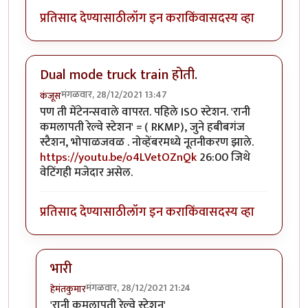
प्रतिसाद देण्यासाठी
लॉग इन करा
किंवा
सदस्य व्हा
Dual mode truck train होती.
मंगळवार, 28/12/2021 13:47
कंजूस
पण ती मेंटेनन्सवाले वापरत. पहिले ISO स्टेशन. 'रानी
कमलापती रेल्वे स्टेशन' = ( RKMP), जुने हबीबगंज
स्टैशन, भोपाळजवळ . नोव्हेंबरमध्ये नूतनीकरण झाले.
https://youtu.be/o4LVetOZnQk
26:00 जिथे
वेटिंगही मजेदार असेल.
प्रतिसाद देण्यासाठी
लॉग इन करा
किंवा
सदस्य व्हा
भारी
मंगळवार, 28/12/2021 21:24
हेमंतकुमार
In reply to
Dual mode truck train होती.
by
कंजूस
'रानी कमलापती रेल्वे स्टेशन'