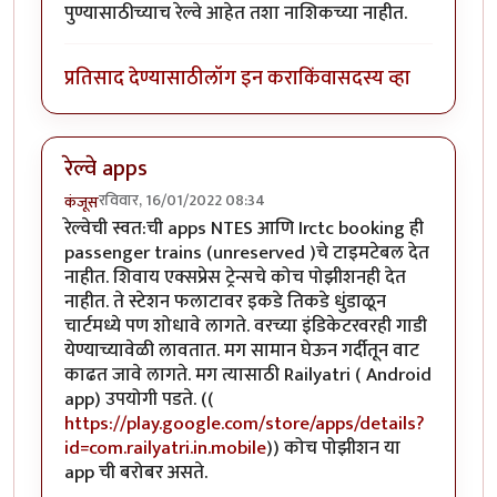
पुण्यासाठीच्याच रेल्वे आहेत तशा नाशिकच्या नाहीत.
प्रतिसाद देण्यासाठी
लॉग इन करा
किंवा
सदस्य व्हा
रेल्वे apps
रविवार, 16/01/2022 08:34
कंजूस
रेल्वेची स्वत:ची apps NTES आणि Irctc booking ही
passenger trains (unreserved )चे टाइमटेबल देत
नाहीत. शिवाय एक्सप्रेस ट्रेन्सचे कोच पोझीशनही देत
नाहीत. ते स्टेशन फलाटावर इकडे तिकडे धुंडाळून
चार्टमध्ये पण शोधावे लागते. वरच्या इंडिकेटरवरही गाडी
येण्याच्यावेळी लावतात. मग सामान घेऊन गर्दीतून वाट
काढत जावे लागते. मग त्यासाठी Railyatri ( Android
app) उपयोगी पडते. ((
https://play.google.com/store/apps/details?
id=com.railyatri.in.mobile
)) कोच पोझीशन या
app ची बरोबर असते.