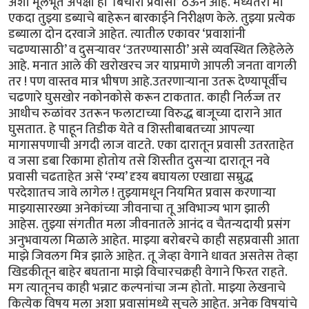
अशा मूलभूत अपेक्षा हा ‘बिचारा प्रवासी’ ठेऊन आहे. मध्यंतरी मी
एकदा तुझ्या डब्याचे बाहेरून बारकाईने निरीक्षण केले. तुझ्या प्रत्येक
डब्याला दोन दरवाजे आहेत. त्यातील एकावर ‘प्रवाशांनी
चढण्यासाठी’ व दुसऱ्यावर ‘उतरण्यासाठी’ असे व्यवस्थित लिहेलेले
आहे. मनात आले की खरोखरच जर याप्रमाणे आपली जनता वागली
तर ! पण वास्तव मात्र भीषण आहे.उतरणाऱ्याना उतरू देण्यापूर्वीच
चढणारे घुसखोर नकोनकोसे करून टाकतात. काही निर्लज्ज तर
आधीच रुळांवर उतरून फलाटाच्या विरुद्ध बाजूच्या दाराने आत
घुसतात. हे पाहून तिडीक येते व शिस्तीबाबतच्या आपल्या
मागासपणाची अगदी लाज वाटते. एका दारातून प्रवासी उतरताहेत
व जसा डबा रिकामा होतोय तसे शिस्तीत दुसऱ्या दारातून नवे
प्रवासी चढताहेत असे ‘रम्य’ दृश्य बघायला एखाद्या सम्रुद्ध
परदेशातच जावे लागेल ! तुझ्यामधून नियमित प्रवास करणाऱ्या
माझ्यासारख्या अनेकांच्या जीवनाचा तू अविभाज्य भाग झाली
आहेस. तुझ्या संगतीत मला जीवनातले आनंद व चैतन्यदायी प्रसंग
अनुभवायला मिळाले आहेत. माझ्या बरोबरचे काही सहप्रवासी आता
माझे जिवलग मित्र झाले आहेत. तू जेव्हा वेगाने धावत असतेस तेव्हा
खिडकीतून बाहेर बघताना माझे विचारचक्रही वेगाने फिरत राहते.
मग त्यातूनच काही भन्नाट कल्पनांचा जन्म होतो. माझ्या लेखनाचे
कित्येक विषय मला अशा प्रवासांमध्ये सुचले आहेत. अनेक विषयांचे