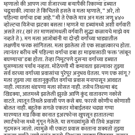
म्हणालो की आपण त्या शेजारच्या बऱ्यापैकी रिकाम्या डब्यात
चढूयाकी. त्यावर ते किंचितसे हसले व मला म्हणाले, “ अरे, तो
पहिल्या वर्गाचा डबा आहे.’’ मी ते ऐकले मात्र अन मला जणू ४४०
व्होल्टचा विजेचा झटका बसला ! म्हणजे या डब्यांमध्ये अशी वर्गवारी
असते तर.( खरं तर माणसांमधली वर्गवारी सुद्धा कळायचे माझे वय
नव्हते ते ). मग मला आजोबांनी या दोन्ही वर्गांच्या भाड्यातील
लक्षणीय फरक सांगितला. मला झालेला तो एक साक्षात्कारच होता.
त्यानंतर बरीच वर्षे पहिल्या वर्गाचा डबा हा माझ्यासाठी फक्त ‘लांबून
बघण्याचा’ डबा होता. तेव्हा निमूटपणे दुसऱ्या वर्गाच्या डब्यात
घुसण्याला पर्याय नव्हता. मोठेपणी मी कमावता झाल्यावर तुझ्या
सर्व वरच्या वर्गाच्या प्रवासांचा पुरेपूर अनुभव घेतला. पण एक सांगू ?
मला तुझ्या त्या वातानुकुलीत वर्गाचा प्रवास मनापासून आवडत
नाही. त्यातला थंडपणा मला सोसत नाही. तसेच तिथल्या बंद
खिडक्या, आतमध्ये झालेली झुरळे आणि कुंद वातावरण नकोसे
वाटते. त्यातून तिथले प्रवासी पण कसे बघ. फारसे कोणीच कोणाशी
बोलत नाही. बहुतेक सगळे एकतर मोबाईलवर चढ्या गप्पा
मारण्यात मग्न किंवा कानात इअरफोन्स खुपसून हातातल्या
स्मार्टफोन्स मध्ये गुंगून गेलेले. या सगळ्यांमुळे मी तिथे अक्षरशः
गुदमरून जातो. त्यामुळे मी एकटा प्रवास करताना शक्यतो तुझ्या