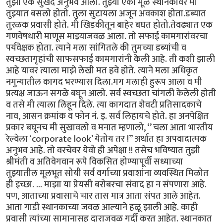
तुझा एक सुखद अनुभव आला. तुझ्या एका मूळ स्थानकावर मी
तुझ्यात बसलो होतो. तुला सुटायला अजून अवकाश होता.डब्यात
तुरळक प्रवासी होते. मी खिडकीतून बाहेर बघत होतो.तेवढ्यात एक
गणवेषधारी माणूस माझ्याजवळ आला. तो सफाई कामगारांवरचा
पर्यवेक्षक होता. त्याने मला सांगितले की तुमच्या डब्यांची व
स्वच्छतागृहांची साफसफाई कामगारांनी केली आहे. ती कशी झाली
आहे यावर त्याला माझे लेखी मत हवे होते. त्याने मला अधिकृत
नमुन्यातील कागद भरण्यास दिला.मग मलाही हुरूप आला व मी
प्रत्यक्ष जाऊन सगळे बघून आलो. सर्व स्वच्छता चांगली केलेली होती
व तसे मी त्याला लिहून दिले. त्या कागदात शेवटी प्रतिसादकाचे
नाव, आसन क्रमांक व फोन नं. इ. सर्व लिहायचे होते. हा अनपेक्षित
प्रकार बघूनच मी सुखावलो व मनात म्हणालो, ‘’ चला आता भारतीय
रेल्वेला ‘corporate look’ येतोय तर !” अर्थात हा अपवादात्मक
अनुभव आहे. तो वरचेवर येवो ही अपेक्षा !! तसेच भविष्यात तुझी
श्रीमंती व अतिवेगवान रूपे विकसित होण्यापूर्वी सध्याच्या
तुझ्यातील मूलभूत सोयी सर्व वर्गाच्या प्रवाशांना व्यवस्थित मिळोत
ही इच्छा. ... माझा या प्रेयसी बरोबरचा संवाद हा न संपणारा आहे.
पण, आताच्या प्रवासाचे चार तास मात्र आता संपत आले आहेत.
आता गाडी स्थानकाच्या जवळ आल्याने हळू झाली आहे. काही
प्रवासी त्यांच्या सामानासह दाराजवळ गर्दी करत आहेत. स्थानकात