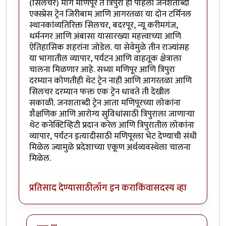
(सिलचर) मार्गे मणिपूर ते त्रिपुरा ही पहिली जनशताब्दी
एक्स्प्रेस ट्रेन जिरीबाम आणि आगरतळा या दोन टर्मिनल
स्थानकांव्यतिरिक्त सिलचर, बदरपूर, न्यू करीमगंज,
धर्मनगर आणि अंबासा यासारख्या महत्त्वाच्या आणि
ऐतिहासिक शहरांना जोडेल. या सेवेमुळे तीन राज्यांसह
या भागातील व्यापार, पर्यटन आणि वाहतूक क्षेत्राला
चालना मिळणार आहे. सध्या मणिपूर आणि त्रिपुरा
दरम्यान कोणतीही थेट ट्रेन नाही आणि आगरतळा आणि
सिलचर दरम्यान फक्त एक ट्रेन धावते ती देखील
सकाळी. जनशताब्दी ट्रेन आता मणिपूरच्या लोकांना
शैक्षणिक आणि आरोग्य सुविधांसाठी त्रिपुराला जाणाऱ्या
थेट कनेक्टिव्हिटी प्रदान करेल आणि त्रिपुरातील लोकांना
व्यापार, पर्यटन इत्यादीसाठी मणिपूरला भेट देण्याची संधी
मिळेल ज्यामुळे प्रदेशाच्या एकूण अर्थव्यवस्थेला चालना
मिळेल.
प्रतिसाद देण्यासाठी
लॉग इन करा
किंवा
सदस्य व्हा