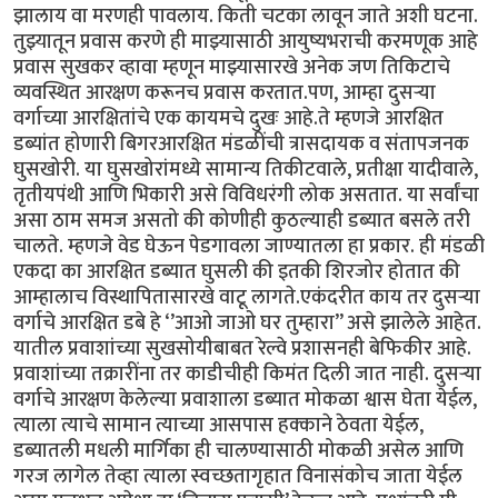
झालाय वा मरणही पावलाय. किती चटका लावून जाते अशी घटना.
तुझ्यातून प्रवास करणे ही माझ्यासाठी आयुष्यभराची करमणूक आहे
प्रवास सुखकर व्हावा म्हणून माझ्यासारखे अनेक जण तिकिटाचे
व्यवस्थित आरक्षण करूनच प्रवास करतात.पण, आम्हा दुसऱ्या
वर्गाच्या आरक्षितांचे एक कायमचे दुखः आहे.ते म्हणजे आरक्षित
डब्यांत होणारी बिगरआरक्षित मंडळींची त्रासदायक व संतापजनक
घुसखोरी. या घुसखोरांमध्ये सामान्य तिकीटवाले, प्रतीक्षा यादीवाले,
तृतीयपंथी आणि भिकारी असे विविधरंगी लोक असतात. या सर्वांचा
असा ठाम समज असतो की कोणीही कुठल्याही डब्यात बसले तरी
चालते. म्हणजे वेड घेऊन पेडगावला जाण्यातला हा प्रकार. ही मंडळी
एकदा का आरक्षित डब्यात घुसली की इतकी शिरजोर होतात की
आम्हालाच विस्थापितासारखे वाटू लागते.एकंदरीत काय तर दुसऱ्या
वर्गाचे आरक्षित डबे हे ‘’आओ जाओ घर तुम्हारा’’ असे झालेले आहेत.
यातील प्रवाशांच्या सुखसोयीबाबत रेल्वे प्रशासनही बेफिकीर आहे.
प्रवाशांच्या तक्रारींना तर काडीचीही किमंत दिली जात नाही. दुसऱ्या
वर्गाचे आरक्षण केलेल्या प्रवाशाला डब्यात मोकळा श्वास घेता येईल,
त्याला त्याचे सामान त्याच्या आसपास हक्काने ठेवता येईल,
डब्यातली मधली मार्गिका ही चालण्यासाठी मोकळी असेल आणि
गरज लागेल तेव्हा त्याला स्वच्छतागृहात विनासंकोच जाता येईल