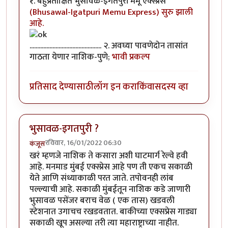
१. बहुप्रतीक्षित भुसावळ-इगतपुरी मेमू एक्स्प्रेस
(Bhusawal-Igatpuri Memu Express) सुरु झाली
आहे.
............................................... २. अवघ्या पावणेदोन तासांत
गाठता येणार नाशिक-पुणे;
भावी प्रकल्प
प्रतिसाद देण्यासाठी
लॉग इन करा
किंवा
सदस्य व्हा
भुसावळ-इगतपुरी ?
रविवार, 16/01/2022 06:30
कंजूस
खरं म्हणजे नाशिक ते कसारा अशी घाटमार्ग रेल्वे हवी
आहे. मनमाड मुंबई एक्स्प्रेस आहे पण ती एकच सकाळी
येते आणि संध्याकाळी परत जाते. तपोवनही लांब
पल्ल्याची आहे. सकाळी मुंबईतून नाशिक कडे जाणारी
भुसावळ पसेंजर बराच वेळ ( एक तास) खडवली
स्टेशनात उगाचच रखडवतात. बाकीच्या एक्सप्रेस गाड्या
सकाळी खूप असल्या तरी त्या महाराष्ट्राच्या नाहीत.