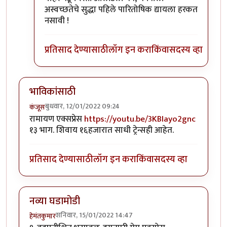
अस्वच्छतेचे सुद्धा पहिले पारितोषिक द्यायला हरकत
नसावी !
प्रतिसाद देण्यासाठी
लॉग इन करा
किंवा
सदस्य व्हा
भाविकांसाठी
बुधवार, 12/01/2022 09:24
कंजूस
रामायण एक्सप्रेस
https://youtu.be/3KBIayo2gnc
१३ भाग. शिवाय १६हजारात साधी ट्रेन्सही आहेत.
प्रतिसाद देण्यासाठी
लॉग इन करा
किंवा
सदस्य व्हा
नव्या घडामोडी
शनिवार, 15/01/2022 14:47
हेमंतकुमार