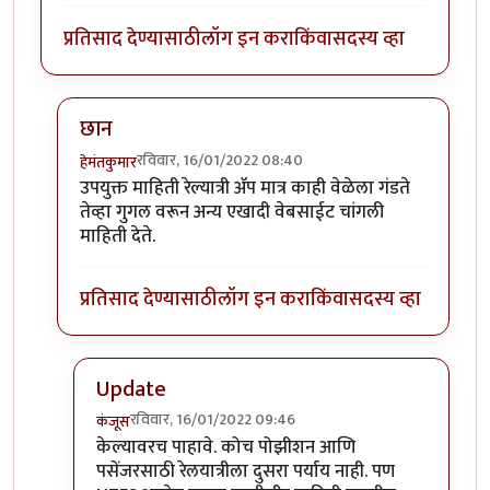
प्रतिसाद देण्यासाठी
लॉग इन करा
किंवा
सदस्य व्हा
छान
रविवार, 16/01/2022 08:40
हेमंतकुमार
In reply to
रेल्वे apps
by
कंजूस
उपयुक्त माहिती रेल्यात्री ॲप मात्र काही वेळेला गंडते
तेव्हा गुगल वरून अन्य एखादी वेबसाईट चांगली
माहिती देते.
प्रतिसाद देण्यासाठी
लॉग इन करा
किंवा
सदस्य व्हा
Update
रविवार, 16/01/2022 09:46
कंजूस
In reply to
छान
by
हेमंतकुमार
केल्यावरच पाहावे. कोच पोझीशन आणि
पसेंजरसाठी रेलयात्रीला दुसरा पर्याय नाही. पण