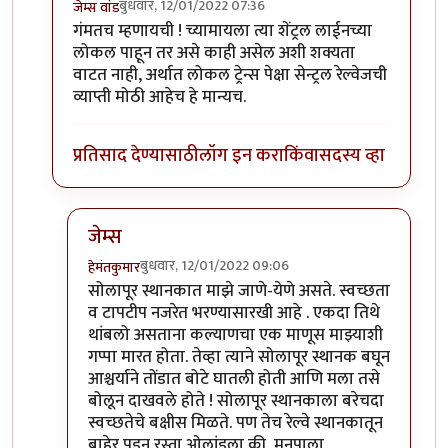
बुधवार, 12/01/2022 07:36
जेम्स वांड
In reply to
छान !
by
हेमंतकुमार
गंमतच म्हणायची ! च्यामायला त्या शेंट्रल लाईनच्या
लोकल पाहून तर असे काही असेल अशी शक्यता
वाटत नाही, अर्थात लोकल ट्रेन्स पेक्षा सेन्ट्रल रेल्वेजची
व्याप्ती मोठी आहेच हे मान्यच.
प्रतिसाद देण्यासाठी
लॉग इन करा
किंवा
सदस्य व्हा
जेम्स
बुधवार, 12/01/2022 09:06
हेमंतकुमार
In reply to
आयोव !
by
जेम्स वांड
सोलापूर स्थानकात माझे जाणे-येणे असते. स्वच्छता
व टापटीप नजरेत भरण्यासारखी आहे . एकदा तिथे
थांबलो असताना कल्याणचा एक माणूस माझ्याशी
गप्पा मारत होता. तेव्हा त्याने सोलापूर स्थानक बघून
आश्चर्याने तोंडात बोटे घातली होती आणि मला तसे
बोलून दाखवले होते ! सोलापूर स्थानकाला बरेचदा
स्वच्छतेचे बक्षीस मिळते. पण तेच रेल्वे स्थानकातून
बाहेर पडून रस्ता ओलांडला की, मनपाला