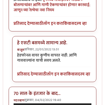
बोलणाऱ्यांवर आणि गाणी ऐकणाऱ्यांवर होणार कारवाई;
जाणून घ्या रेल्वेचा नवा नियम
प्रतिसाद देण्यासाठी
लॉग इन करा
किंवा
सदस्य व्हा
हे एसटी बसमध्ये सामान्य आहे.
शनिवार, 22/01/2022 13:51
कंजूस
In reply to
छान पण ..
by
हेमंतकुमार
हेडफोनस वायर कुणीच वापरत नाही. आणि
गाववाल्यांना याची सवय असते.
प्रतिसाद देण्यासाठी
लॉग इन करा
किंवा
सदस्य व्हा
70 साल के इंतजार के बाद...
शुक्रवार, 04/02/2022 19:40
मदनबाण