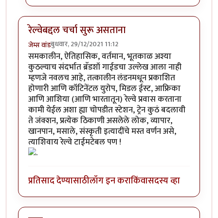
रेल्वेबद्दल चर्चा सुरू असताना
बुधवार, 29/12/2021 11:12
जेम्स वांड
समकालीन, ऐतिहासिक, वर्तमान, भूतकाळ अश्या
कुठल्याच संदर्भात ब्रॅडशॉ गाईडचा उल्लेख आला नाही
म्हणजे नवलच आहे, तत्कालीन लंडनमधून प्रकाशित
होणारी आणि कॉंटिनेंटल युरोप, मिडल ईस्ट, आफ्रिका
आणि आशिया (आणि भारतातून) रेल्वे प्रवास करताना
कामी येईल अशा ह्या चोपडीत स्टेशन, ट्रेन कुठं बदलावी
ते जंक्शन, प्रत्येक ठिकाणी असलेले लोक, व्यापार,
खानपान, मसाले, संस्कृती इत्यादींचे मस्त वर्णन असे,
त्याशिवाय रेल्वे टाईमटेबल पण !
प्रतिसाद देण्यासाठी
लॉग इन करा
किंवा
सदस्य व्हा