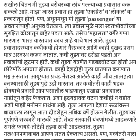
सखोल चिंतन मी तुझ्या बरोबरच्या लांब पल्ल्याच्या प्रवासात करू
शकलो आहे. माझा जास्त प्रवास हा तुझ्या ‘एक्स्प्रेस’ व ‘लोकल’ या
प्रकारांतून होतो. पण, अधूनमधून मी तुझ्या ’passenger’ या
अवताराचाही अनुभव घेतलाय. त्या प्रवासामुळे मला स्वतःभोवतीच्या
सुरक्षित कोशातून बाहेर पडता आले. तसेच ‘महासत्ता’ वगैरे गप्पा
मारणारा भारत वास्तवात काय आहे याचे भान आले. तुझ्या
प्रवासादरम्यान कधीकधी होणारे गैरप्रकार आणि काही दुखःद प्रसंग
मात्र अस्वस्थ करून जातात. कधी तुझ्यावर दरोडा पडतो अन
प्रवाशांची लूटमार होते. कधी तुझ्या यंत्रणेत गडबडघोटाळा होतो अन
छोटेमोठे अपघात होतात. काही देशद्रोही तुला घातपात करण्यात
मग्न असतात. आयूष्यात प्रचंड नैराश्य आलेले काही जीव आत्महत्या
करण्यासाठी तुझ्यापुढे उडी मारतात. तर कधीतरी काही भडक
डोक्याचे प्रवासी आपापसातील भांडणातून एखाद्या प्रवाशाला
गाडीतून बाहेर फेकतात. अशा हृदयद्रावक घटना कधीही न घडोत
अशी माझी मनोमन प्रार्थना आहे. तुला आपल्या देशात रूळांवरून
धावायला लागून आता दीडशेहून अधिक वर्षे होऊन गेलीत. तुझ्यावर
पूर्णपणे सरकारी मालकी आहे. तेव्हा सरकारी यंत्रणांमध्ये आढळणारे
सगळे फायदे-तोटेही तुझ्या ठायी आढळतात. तुझ्या
गलथानपणाबाबत आपण सतत ऐकताच असतो. पण, मध्यंतरी मला