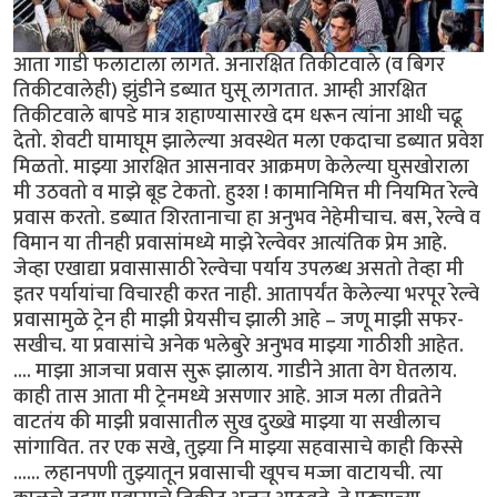
आता गाडी फलाटाला लागते. अनारक्षित तिकीटवाले (व बिगर
तिकीटवालेही) झुंडीने डब्यात घुसू लागतात. आम्ही आरक्षित
तिकीटवाले बापडे मात्र शहाण्यासारखे दम धरून त्यांना आधी चढू
देतो. शेवटी घामाघूम झालेल्या अवस्थेत मला एकदाचा डब्यात प्रवेश
मिळतो. माझ्या आरक्षित आसनावर आक्रमण केलेल्या घुसखोराला
मी उठवतो व माझे बूड टेकतो. हुश्श ! कामानिमित्त मी नियमित रेल्वे
प्रवास करतो. डब्यात शिरतानाचा हा अनुभव नेहेमीचाच. बस, रेल्वे व
विमान या तीनही प्रवासांमध्ये माझे रेल्वेवर आत्यंतिक प्रेम आहे.
जेव्हा एखाद्या प्रवासासाठी रेल्वेचा पर्याय उपलब्ध असतो तेव्हा मी
इतर पर्यायांचा विचारही करत नाही. आतापर्यंत केलेल्या भरपूर रेल्वे
प्रवासामुळे ट्रेन ही माझी प्रेयसीच झाली आहे – जणू माझी सफर-
सखीच. या प्रवासांचे अनेक भलेबुरे अनुभव माझ्या गाठीशी आहेत.
.... माझा आजचा प्रवास सुरू झालाय. गाडीने आता वेग घेतलाय.
काही तास आता मी ट्रेनमध्ये असणार आहे. आज मला तीव्रतेने
वाटतंय की माझी प्रवासातील सुख दुख्खे माझ्या या सखीलाच
सांगावित. तर एक सखे, तुझ्या नि माझ्या सहवासाचे काही किस्से
...... लहानपणी तुझ्यातून प्रवासाची खूपच मज्जा वाटायची. त्या