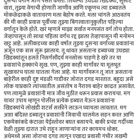
दुसऱ्या वर्गाने जाणे पसंत करतो. तिथल्या उघड्या खिडक्या, सुसाट
वारा, तुझ्या वेगाची होणारी जाणीव आणि एकूणच त्या डब्यातले
मोकळेढाकळे वातावरण मला बेहोष करते. मला चांगले आठवतंय
की मी काही प्रवास पूर्वीच्या तुझ्या बिगरवातानुकुलीत पहिल्या
वर्गातून केले होते. खरं म्हणजे माझा सर्वात मनपसंत वर्ग तोच होता.
जेव्हापासून तो साधा पहिला वर्गच रद्द झाला तेव्हापासून मी मनोमन
खट्टू आहे. अलीकडच्या काही वर्षात तुझ्या दुसऱ्या वर्गाच्या प्रवाशांना
अजून एक त्रास सुरू झालाय. तू धावत असताना डब्याच्या उघड्या
खिडक्यांतून हलते निसर्गसौंदर्य मनसोक्त पाहणे हे खरे तर या
प्रवाशांचे हक्काचे सुख. पण, तुझ्या काही मार्गांवर या मूलभूत
सुखावरच घाला घातला गेला आहे. या मार्गांवरून तू जात असताना
बाहेरील काही दुष्ट मंडळी गाडीवर जोरात दगड मारतात. बहुदा असे
लोक याप्रकारे त्यांच्यातील असंतोष व नैराश्य बाहेर काढत असावेत.
पण त्यामुळे प्रवाशांनी मात्र जीव मुठीत धरून प्रवास करायचा. मग
यावर उपाय म्हणून पोलीस प्रत्येक डब्यात येऊन प्रवाशांना
खिडक्यांचे लोखंडी शटर्स सक्तीने लाऊन घ्यायला लावतात. मग
अशा बंदिस्त डब्यातून प्रवाशांनी जिवाची घालमेल सहन करत आणि
एकमेकांकडे कंटाळा येईस्तोवर बघत बसायचे. बाकी प्रचंड गर्दीच्या
वेळी तुझ्या दारात उभे राहून जाणाऱ्यांना तर कायमच धोका.
अधेमध्ये असा जोराचा दगड लागून एखादा प्रवासी गंभीर जखमी