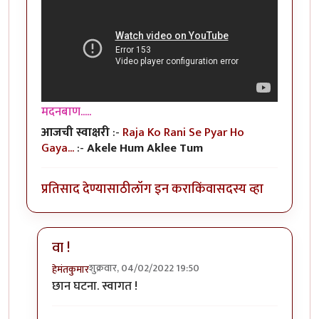
मदनबाण.....
आजची स्वाक्षरी
:-
Raja Ko Rani Se Pyar Ho
Gaya...
:-
Akele Hum Aklee Tum
प्रतिसाद देण्यासाठी
लॉग इन करा
किंवा
सदस्य व्हा
वा !
शुक्रवार, 04/02/2022 19:50
हेमंतकुमार
In reply to
70 साल के इंतजार के बाद...
by
मदनबाण
छान घटना. स्वागत !