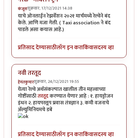
शुक्रवार, 17/12/2021 14:38
कंजूस
याचे ओनलाईन रेझर्वेशन २०२१ मार्चमध्ये रेल्वेने बंद
केले. आणि मजा गेली. ( Taxi association ने बंद
पाडले असा कयास आहे.)
प्रतिसाद देण्यासाठी
लॉग इन करा
किंवा
सदस्य व्हा
नवी तरतूद
शुक्रवार, 24/12/2021 19:55
हेमंतकुमार
येत्या रेल्वे अर्थसंकल्पात खालील तीन महत्त्वाच्या
गोष्टींसाठी
तरतूद
करण्यात येणार आहे : १. हायड्रोजन
इंधन २. हायपरलूप प्रवास ​तंत्रज्ञान ३. कमी वजनाचे
ॲल्युमिनियमचे डबे
प्रतिसाद देण्यासाठी
लॉग इन करा
किंवा
सदस्य व्हा