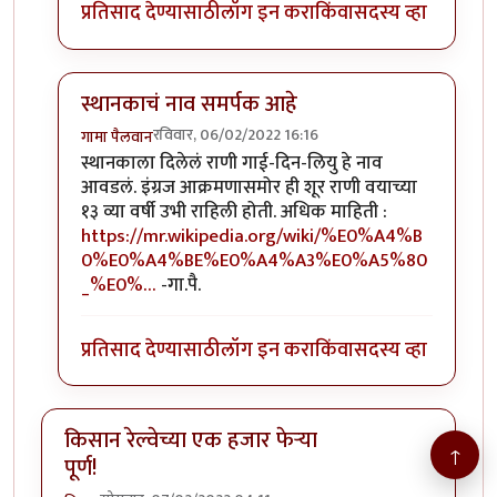
प्रतिसाद देण्यासाठी
लॉग इन करा
किंवा
सदस्य व्हा
स्थानकाचं नाव समर्पक आहे
रविवार, 06/02/2022 16:16
गामा पैलवान
In reply to
70 साल के इंतजार के बाद...
by
मदनबाण
स्थानकाला दिलेलं राणी गाई-दिन-लियु हे नाव
आवडलं. इंग्रज आक्रमणासमोर ही शूर राणी वयाच्या
१३ व्या वर्षी उभी राहिली होती. अधिक माहिती :
https://mr.wikipedia.org/wiki/%E0%A4%B
0%E0%A4%BE%E0%A4%A3%E0%A5%80
_%E0%…
-गा.पै.
प्रतिसाद देण्यासाठी
लॉग इन करा
किंवा
सदस्य व्हा
किसान रेल्वेच्या एक हजार फेऱ्या
↑
पूर्ण!