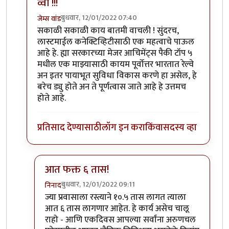
व्वा !!!
बुधवार, 12/01/2022 07:40
जेम्स वांड
In reply to
मणिपूर आणि त्रिपुरा दरम्यान जनशताब्दी
by
निना
सकाळी सकाळी काय बातमी वाचली ! सुंदरच,
लास्टमाईल कनेक्टिव्हिटीसाठी एक महत्वाचे पाऊल
आहे हे. ह्या सरकारच्या मेजर आचिमेंट्स पैकी टॉप ५
मधील एक माझ्यासाठी कायम पूर्वोत्तर भारतात रेल्वे
अन इतर पायाभूत सुविधा विकास करणे हा असेल, हे
बरेच ड्यु होते अन ते पूर्णत्वास जाते आहे हे उत्तमच
होते आहे.
प्रतिसाद देण्यासाठी
लॉग इन करा
किंवा
सदस्य व्हा
आत फक्त ६ तास!
बुधवार, 12/01/2022 09:11
निनाद
In reply to
व्वा !!!
by
जेम्स वांड
ज्या प्रवासाला रस्त्याने १०.५ तास लागत त्याला
आत ६ तास लागणार आहेत. हे कार्य असेच चालू
राहो - आणि एकदिवस आपल्या सर्वांना अरुणचल