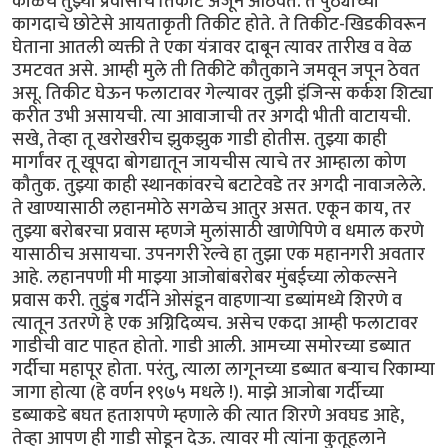
काळचे तुझ्या प्रवासाचे तिकीट अजून आठवते. ते पुठ्याच्या
कागदाचे छोटेसे आयताकृती तिकीट होते. ते तिकीट-खिडकीवरून
घेताना आतली व्यक्ती ते एका यंत्रावर दाबून त्यावर तारीख व वेळ
उमटवत असे. आम्ही मुले ती तिकीटे कौतुकाने जमवून जपून ठेवत
असू. तिकीट घेऊन फलाटावर गेल्यावर तुझी इंजिन्स कर्कश शिट्या
करीत उभी असायची. त्या आवाजाची तर अगदी भीती वाटायची.
सखे, तेव्हा तू खरोखरीच झुकझुक गाडी होतीस. तुझ्या काही
मार्गांवर तू खूपदा बोगद्यातून जायचीस त्याचे तर आम्हाला कोण
कौतुक. तुझ्या काही स्थानकांवरचे बटाटेवडे तर अगदी नावाजलेले.
ते खाण्यासाठी लहानमोठे सगळेच आतुर असत. एकून काय, तर
तुझ्या बरोबरचा प्रवास म्हणजे मुलांसाठी खाणेपिणे व धमाल करणे
यासाठीच असायचा. उपनगरी रेल्वे हा तुझा एक महानगरी अवतार
आहे. लहानपणी मी माझ्या आजोबांबरोबर मुंबईच्या लोकल्सने
प्रवास करी. तुडुंब गर्दीने ओसंडून वाहणाऱ्या डब्यांमध्ये शिरणे व
त्यातून उतरणे हे एक अग्निदिव्यच. असेच एकदा आम्ही फलाटावर
गाडीची वाट पाहत होतो. गाडी आली. आमच्या समोरच्या डब्यात
गर्दीचा महापूर होता. परंतु, त्याला लागूनच्या डब्यात बऱ्याच रिकाम्या
जागा होत्या (हे वर्णन १९७५ मधले !). माझे आजोबा गर्दीच्या
डब्याकडे बघत हताशपणे म्हणाले की त्यात शिरणे अवघड आहे,
तेव्हा आपण ही गाडी सोडून देऊ. त्यावर मी त्यांना कुतूहलाने