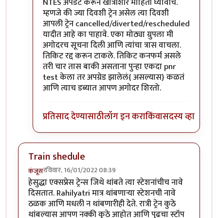
NTES अपडेट करून खात्रीशीर माहिती घ्यावीच.
म्हणजे की ज्या दिवशी ट्रेन असेल त्या दिवशी
आपली ट्रेन cancelled/diverted/rescheduled
यादीत आहे का पाहावे. एका मोठ्या ग्रुपला मी
अगोदरच सूचना दिली आणि त्यांचा त्रास वाचला.
तिकिट रद्द करून टाकले. तिकिट कनफर्म असले
तरी चार तास बाकी असताना पुन्हा एकदा pnr
test केला तर अपग्रेड झालेलं{ असल्यास} कळतं
आणि त्याच डब्यात आपण अगोदर शिरतो.
प्रतिसाद देण्यासाठी
लॉग इन करा
किंवा
सदस्य व्हा
Train shedule
रविवार, 16/01/2022 08:39
कंजूस
हेसुद्धा एक्सप्रेस ट्रेन्स जिथे थांबते त्या स्टेशनांचीच नावे
दिसतात. Rahilyatri मात्र थांबणाऱ्या स्टेशनची नावे
ठळक आणि मधली न थांबणारीही देते. रात्री ट्रेन कुठे
थांबल्यास आपण नक्की कुठे आहोत आणि पुढचा स्टॉप