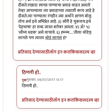
दीसते.एखादा स्वच्छ पाण्याचा प्रवाह वाहत असतो
तेव्हा आपल्याला त्या प्रवाहाच्या तळाशी काय आहे हे
दीसते.त्या पाण्याला रंगहीन ज्या अर्थाने आपण बोलु
तोच अर्थ इथे अभिप्रेत आहे. ३) सॉरी हे चुकलच.इथे
'देहभाषा' हा शब्द जास्त बरोबर असता. ४) अ‍ॅ? ५)
'सौम्य धडक' असे वाचावे. ६) ह्म्म्म्म.....'तीला थोडे
च
लागले पण त्याला
थोडं लागलं
हं!'
प्रतिसाद देण्यासाठी
लॉग इन करा
किंवा
सदस्य व्हा
ठिणगी हो..
गुरुवार, 06/07/2017 13:17
पुंबा
In reply to
१) ढींणगी...ओके सॉरी.
by
शानबा५१२
ठिणगी हो..
प्रतिसाद देण्यासाठी
लॉग इन करा
किंवा
सदस्य व्हा