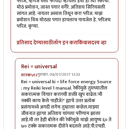
प्लीज, म्हणजे मला फायदा व्हायला हवा हां त्या रेकीचा.
मोठं प्रमोशन, जास्त पगार वगैरे. अतिशय सिरियसली
सांगत आहे. नायतर असाल तिथून करा प्लीज. माझं
प्रमोशन विथ मोठठा पगार हायलाच पायजेल हे. प्लीजच
प्लीज. कृप्या.
प्रतिसाद देण्यासाठी
लॉग इन करा
किंवा
सदस्य व्हा
Rei = universal
गुरुवार, 06/07/2017 12:53
शानबा५१२
In reply to
रेकी म्हणजे काय? मला ह्या
by
यशोधरा
Rei = universal ki = life force energy. Source
; my Reiki level 1 manual. रेकीमुळे तुमच्यातील
सकरात्मक विचार कराय्ची शक्ती खुप वाढेल.'मी
नक्की काय केले पाहीजे?' ह्याचे उत्तर प्रत्येक
प्रसंगामध्ये अगदी लगेच तुम्हाला कळेल.माझ्या
जीवनात ह्याचा अतिशय चांगला परीणाम झाला
आहे.मी तर हेही बोलेन की रेकीमुळे माझे आयुष्य ६० ते
७० टक्के सकारत्मक दीशेने बदलले आहे.पी.एचडी.