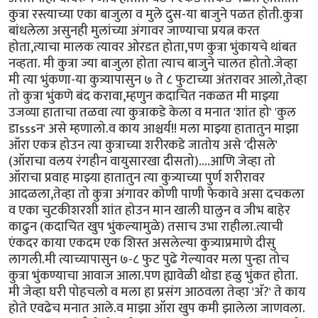
कुत्रा रस्त्याच्या एका बाजुला व मुले दुस-या बाजुने पळत होती.कुत्रा
बांधलेला असुनही मुलांच्या अंगावर जाण्याचा प्रयत्न करत
होता,त्याचा मालक त्यावर ओरडत होता,पण कुत्रा भुंकायचे थांबत
नव्हता. मी कुत्रा ज्या बाजुला होता त्याच बाजुने चालत होतो.जेव्हा
मी त्या भुंकणा-या कुत्र्यापासुन ७ ते ८ फुटाच्या अंतरावर आलो,तेव्हा
तो कुत्रा भुंकणे बंद करावा,म्हणुन कदाचित नकळत मी माझ्या
उजव्या हाताचा तळवा त्या कुत्राकडे केला व मनात 'शांत हो' 'कुल
डाsssन' असे म्हणालो.व काय आश्चर्य!! मला माझ्या हातातुन माझा
ऑरा एकत्र होउन त्या कुत्राच्या शरीरकडे जातोय असे 'दीसले'
(ऑराचा वलय रंगहीन वायुसारखा दीसतो)....आणि जेव्हा तो
ऑराचा प्रवाह माझ्या हातातुन त्या कुत्र्याच्या पुर्ण शरीरावर
आदळला,तेव्हा तो कुत्रा अंगावर कोणी पाणी फेकावे असा दचकला
व एका चुटकीशरशी शांत होउन मान खाली घालुन व जीभ बाहेर
काढुन (कदाचित खुप भुंकल्यामुळे) तसाच उभा राहीला.त्याची
एंकदर काया एकदम एक शिस्त असलेल्या कुत्र्याप्रमाणे दीसु
लागली.मी त्याच्यापासुन ७-८ फुट पुढे गेल्यावर मला पुन्हा तोच
कुत्रा भुंकण्याचा आवाज आला.पण ह्यावेळी थोडा हळु भुंकत होता.
मी जेव्हा घरी पोहचलो व मला हा प्रसंग आठवला तेव्हा 'अ‍ॅ?' ते काय
होते एवढेच मनात आले.व माझा ऑरा खुप कमी झालेला जाणवला.