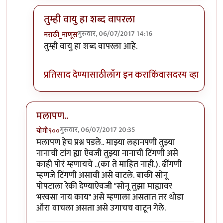
तुम्ही वायु हा शब्द वापरला
गुरुवार, 06/07/2017 14:16
मराठी_माणूस
In reply to
१) ढींणगी...ओके सॉरी.
by
शानबा५१२
तुम्ही वायु हा शब्द वापरला आहे.
प्रतिसाद देण्यासाठी
लॉग इन करा
किंवा
सदस्य व्हा
मलापण..
गुरुवार, 06/07/2017 20:35
योगी९००
In reply to
काही प्रश्न
by
मराठी_माणूस
मलापण हेच प्रश्न पडले.. माझ्या लहानपणी तुझ्या
नानाची टांग ह्या ऐवजी तुझ्या नानाची टिंगणी असे
काही पोरं म्हणायचे ..(का ते माहित नाही.). ढींगणी
म्हणजे टिंगणी असावी असे वाटले. बाकी सोनू
पोपटाला रेकी देण्याऐवजी "सोनू तुझा माह्यावर
भरवसा नाय काय" असे म्हणाला असतात तर थोडा
ऑरा वाचला असता असे उगाचच वाटून गेले.