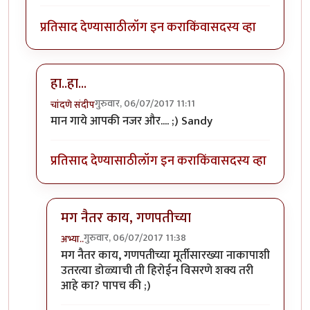
प्रतिसाद देण्यासाठी
लॉग इन करा
किंवा
सदस्य व्हा
हा..हा...
गुरुवार, 06/07/2017 11:11
चांदणे संदीप
In reply to
रेकाई काय क्युट दिसतेय हो,
by
अभ्या..
मान गाये आपकी नजर और.... ;) Sandy
प्रतिसाद देण्यासाठी
लॉग इन करा
किंवा
सदस्य व्हा
मग नैतर काय, गणपतीच्या
गुरुवार, 06/07/2017 11:38
अभ्या..
In reply to
हा..हा...
by
चांदणे संदीप
मग नैतर काय, गणपतीच्या मूर्तीसारख्या नाकापाशी
उतरत्या डोळ्याची ती हिरोईन विसरणे शक्य तरी
आहे का? पापच की ;)