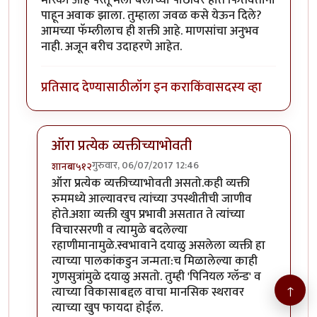
पाहून अवाक झाला. तुम्हाला जवळ कसे येऊन दिले?
आमच्या फॅम्लीलाच ही शक्ती आहे. माणसांचा अनुभव
नाही. अजून बरीच उदाहरणे आहेत.
प्रतिसाद देण्यासाठी
लॉग इन करा
किंवा
सदस्य व्हा
ऑरा प्रत्येक व्यक्तीच्याभोवती
गुरुवार, 06/07/2017 12:46
शानबा५१२
In reply to
मी कोणताही रेकीचा कोर्स
by
कंजूस
ऑरा प्रत्येक व्यक्तीच्याभोवती असतो.कही व्यक्ती
रुममध्ये आल्यावरच त्यांच्या उपस्थीतीची जाणीव
होते.अशा व्यक्ती खुप प्रभावी असतात ते त्यांच्या
विचारसरणी व त्यामुळे बदलेल्या
रहाणीमानामुळे.स्वभावाने दयाळु असलेला व्यक्ती हा
त्याच्या पालकांकडुन जन्मता:च मिळालेल्या काही
गुणसुत्रांमुळे दयाळु असतो. तुम्ही 'पिनियल ग्लॅन्ड' व
↑
त्याच्या विकासाबद्दल वाचा मानसिक स्थरावर
त्याच्या खुप फायदा होईल.