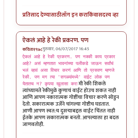
प्रतिसाद देण्यासाठी
लॉग इन करा
किंवा
सदस्य व्हा
ऐकलं आहे हे रेकी प्रकरण. पण
गुरुवार, 06/07/2017 16:45
कविता१९७८
In reply to
ऐकलं आहे हे रेकी प्रकरण. पण
by
ज्योति अळवणी
ऐकलं आहे हे रेकी प्रकरण. पण नक्की काय प्रकार
आहे? असं म्हणतात भावनांच्या पलीकडे जाऊन सर्वांचं
भलं व्हावं असा विचार करणं आणि तो प्रसवण म्हणजे
रेकी. पण मग त्या 'सगळ्यांमध्ये' वाईट लोक पण
मी रेकी शिकले
येतातच न? कृपया खुलासा करा
त्यांच्यामते रेकीमुळे कुणाचं वाईट होउच शकत नाही
आणि आपण नकारात्मक गोष्टींचा विचार करणे सोडुन
देतो. सकारात्मक उर्जेने चांगल्या गोष्टीच घडतात.
आणी आपण स्वत:च दुसर्‍याबद्दल वाईट चिंतत नाही
ईतके आपण सकारात्मक बनतो. आपल्याला हा बदल
जाणवतोही.