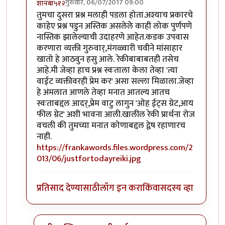
गुरुवार, 06/07/2017 09:00
शानबा५१२
In reply to
ऐकलं आहे हे रेकी प्रकरण. पण
by
ज्योति अळवणी
तुमचा दुसरा प्रश्न मलाही पडला होता.अश्याच प्रकारचे
काहेए प्रश्न पडुन अस्तिक असलेले काही लोक पुर्णपणे
नास्तिक झालेल्याची उदाहरणे आहेत.कडक उपवास
करणारा व्यक्ती गुरुवार्,मंगळ्वारी चवीने मांसाहार
खातो हे आठवुन हसु आले. रेकीबाबाबतही तसेच
आहे.मी जेव्हा हाच प्रश्न स्वःताला केला तेव्हा 'त्या
वाईट व्यक्तीवरही प्रेम कर' असा सल्ला मिळाला.जेव्हा
हे अंमलात आणले तेव्हा मनात आतल्य आतच
स्वःताबद्दल आदर्,प्रेम वाटु लागुन 'ओह ईट्स ग्रेट,आय
फील ग्रेट' अशी भावना आली.खालील रेकी प्रार्थना रोज
वचली की तुमच्या मनात कोणाबद्दल द्वेष रहाणारच
नाही.
https://frankawords.files.wordpress.com/2
013/06/justfortodayreiki.jpg
प्रतिसाद देण्यासाठी
लॉग इन करा
किंवा
सदस्य व्हा