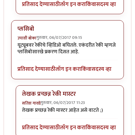
प्रतिसाद देण्यासाठी
लॉग इन करा
किंवा
सदस्य व्हा
प्लसिबो
गुरुवार, 06/07/2017 09:15
उपाशी बोका
यूट्यूबवर रेकीचे व्हिडिओ बघितले. एकंदरीत रेकी म्हणजे
प्लसिबोसारखे प्रकरण दिसत आहे.
प्रतिसाद देण्यासाठी
लॉग इन करा
किंवा
सदस्य व्हा
लेखक प्रच्छन्न रेकी मास्टर
गुरुवार, 06/07/2017 11:23
सतिश गावडे
In reply to
प्लसिबो
by
उपाशी बोका
लेखक प्रच्छन्न रेकी मास्टर आहेत असे वाटते ;)
प्रतिसाद देण्यासाठी
लॉग इन करा
किंवा
सदस्य व्हा