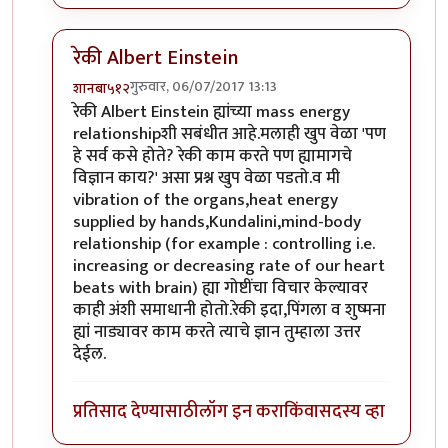
रेकी Albert Einstein
गुरुवार, 06/07/2017 13:13
शानबा५१२
In reply to
प्लसिबो
by
उपाशी बोका
रेकी Albert Einstein ह्यांच्या mass energy
relationshipशी सबंधीत आहे.मलाही खुप वेळा 'पण
हे सर्व कसे होते? रेकी काम करते पण ह्यामागचे
विज्ञान काय?' असा प्रश्न खुप वेळा पडतो.व मी
vibration of the organs,heat energy
supplied by hands,Kundalini,mind-body
relationship (for example : controlling i.e.
increasing or decreasing rate of our heart
beats with brain) ह्या गोष्टींचा विचार केल्यावर
काही अंशी समाधानी होतो.रेकी इदा,पिंगला व शुष्मना
ह्यां नाड्यावर काम करते त्याचे ज्ञान तुम्हाला उत्तर
देईल.
प्रतिसाद देण्यासाठी
लॉग इन करा
किंवा
सदस्य व्हा