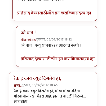
प्रतिसाद देण्यासाठी
लॉग इन करा
किंवा
सदस्य व्हा
ज्जे बात !
गुरुवार, 06/07/2017 18:22
चौथा कोनाडा
In reply to
" ही कसली रेकी, हा तर अतिरेकी
by
शानबा५१
ज्जे बात ! धन्यू शानबा५१२. आठवत नव्हते !
प्रतिसाद देण्यासाठी
लॉग इन करा
किंवा
सदस्य व्हा
रेकाई काय क्युट दिसतेय हो,
गुरुवार, 06/07/2017 10:45
अभ्या..
रेकाई काय क्युट दिसतेय हो, थोडा थोडा उदिता
गोस्वामीसारखा चेहरा आहे. हातात बाटली बिटली....
आहाहाहा