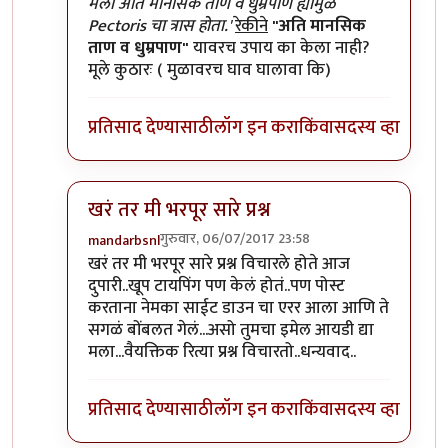
In reply to
हा लेख वाचल्यावर कुतुहल
by
शानबा५१२
मला अति मानसिक ताण व धुम्रपाण ह्यामुळे
Pectoris चा त्रास होता.'
रेकीने
"अति मानसिक
ताण व धुम्रपाण"
यावरच उपाय का केला नाही?
मूले कुठारः ( मुळावरच घाव घालावा कि)
प्रतिसाद देण्यासाठी
लॉग इन करा
किंवा
सदस्य व्हा
खरं तर मी भरपूर सारे प्रश्न
गुरुवार, 06/07/2017 23:58
mandarbsnl
In reply to
हा लेख वाचल्यावर कुतुहल
by
शानबा५१२
खरं तर मी भरपूर सारे प्रश्न विचारले होते आज
दुपारी..खूप टायपिंग पण केलं होतं..पण पोस्ट
करताना नेमका साईट डाउन चा एरर आला आणि ते
सगळं बोंबलत गेलं...असो तुमचा इमेल आयडी द्या
मला...वैयक्तिक रित्या प्रश्न विचारतो..धन्यवाद..
प्रतिसाद देण्यासाठी
लॉग इन करा
किंवा
सदस्य व्हा