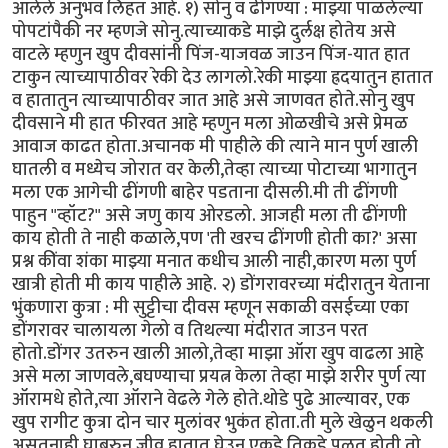
आलेले अनुभव लिहत आहे. १) सोनु व ढींगण्या : माझ्या पाळलेल्या
पोपटांपैकी नर म्हणजे सोनु.त्याच्याकडे माझे दुर्लक्ष होतेय असे
वाटले म्हणुन खुप दीवसांनी पिंज-याजवळ जाउन पिंज-यात हात
टाकुन त्याच्यापाठीवर रेकी देउ लागलो.रेकी माझ्या ह्रदयातुन हातात
व हातातुन त्याच्यापाठीवर जात आहे असे जाणवत होते.सोनु खुप
दीवसाने मी हात फीरवत आहे म्हणुन मला ओळखीचे असे प्रेमळ
आवाज काढत होता.अचानक मी पाहीले की त्याने मान पुर्ण खाली
घातली व मध्येच जोरात वर केली,तेव्हा त्याच्या पोटाच्या भागातुन
मला एक आगेची ढींगणी बाहेर पडताना दीसली.मी ती ढींगणी
पाहुन "व्हॉट?" असे जणु काय ओरडलो. आजही मला ती ढींगणी
काय होती ते नाही कळाले,पण 'ती खरच ढींगणी होती का?' असा
प्रश्न कींवा शंका माझ्या मनात कधीच आली नाही,कारण मला पुर्ण
खात्री होती मी काय पाहीले आहे. २) डोंगरावरच्या मंदीरातुन येताना
भुंकणारा कुत्रा : मी सुट्टीचा दीवस म्हणून सकाळी वसईच्या एका
डोंगरावर चालायला गेलो व तिथल्या मंदीरात जाउन परत
होतो.डोंगर उतरुन खाली आलो,तेव्हा माझा ऑरा खुप वाढला आहे
असे मला जाणवले,बघण्याचा प्रयत्न केला तेव्हा माझे शरीर पुर्ण त्या
ऑरामधे होते,त्या ऑराने वेढले गेले होते.थोडे पुढे आल्यावर, एक
खुप रागीट कुत्रा दोन चार मुलांवर भुकंत होता.ती मुले खेळुन थकली
असतनाही घाबरुन जीव हातात घेउन एकडे तिकडे पळत होती.तो