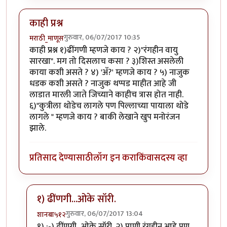
काही प्रश्न
गुरुवार, 06/07/2017 10:35
मराठी_माणूस
काही प्रश्न १)ढींगणी म्हणजे काय ? २)"रंगहीन वायु
सारखा". मग तो दिसलाच कसा ? ३)शिस्त असलेली
काया कशी असते ? ४) 'अ‍ॅ?' म्हणजे काय ? ५) नाजुक
धडक कशी असते ? नाजुक थप्पड माहीत आहे जी
लाडात मारली जाते जिच्याने काहीच त्रास होत नाही.
६)"कुत्रीला थोडेच लागले पण पिल्लाच्या पायाला थोडे
लागले " म्हणजे काय ? बाकी लेखाने खुप मनोरंजन
झाले.
प्रतिसाद देण्यासाठी
लॉग इन करा
किंवा
सदस्य व्हा
१) ढींणगी...ओके सॉरी.
गुरुवार, 06/07/2017 13:04
शानबा५१२
In reply to
काही प्रश्न
by
मराठी_माणूस
१) :-) ढींणगी...ओके सॉरी. २) पाणी रंगहीन आहे पण