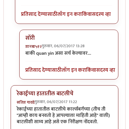
प्रतिसाद देण्यासाठी
लॉग इन करा
किंवा
सदस्य व्हा
सॉरी
गुरुवार, 06/07/2017 13:28
शानबा५१२
In reply to
Quan Yin, the great goddess
by
शानबा
बाकी quan yin असा सर्च केल्यावर....
प्रतिसाद देण्यासाठी
लॉग इन करा
किंवा
सदस्य व्हा
रेकाईच्या हातातील बाटलीचे
गुरुवार, 06/07/2017 11:22
सतिश गावडे
रेकाईच्या हातातील बाटलीचे कार्ल्सबर्गच्या (तीच ती
"आम्ही काय बनवतो हे आपल्याला माहिती आहे" वाली)
बाटलीशी साम्य आहे असे एक निरीक्षण नोंदवतो.