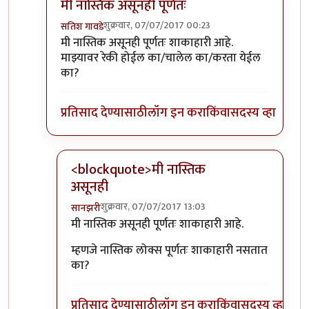
मी नास्तिक असूनही पूर्णतः
शुक्रवार, 07/07/2017 00:23
सतिश गावडे
In reply to
तुमचा दुसरा प्रश्न मलाही पडला
by
शानबा५१२
मी नास्तिक असूनही पूर्णतः शाकाहारी आहे.
माझ्यावर रेकी होईल का/चालेल का/करता येईल
का?
प्रतिसाद देण्यासाठी
लॉग इन करा
किंवा
सदस्य व्हा
<blockquote>मी नास्तिक
असूनही
शुक्रवार, 07/07/2017 13:03
सानझरी
In reply to
मी नास्तिक असूनही पूर्णतः
by
सतिश गावडे
मी नास्तिक असूनही पूर्णतः शाकाहारी आहे.
म्हणजे नास्तिक लोक्स पूर्णतः शाकाहारी नसतात
का?
प्रतिसाद देण्यासाठी
लॉग इन करा
किंवा
सदस्य व्हा