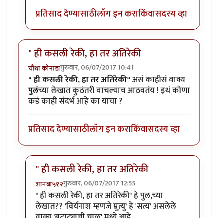
प्रतिसाद देण्यासाठी
लॉग इन करा
किंवा
सदस्य व्हा
" ही कसली रेकी, हा तर अतिरेकी
गुरुवार, 06/07/2017 10:41
चौथा कोनाडा
" ही कसली रेकी, हा तर अतिरेकी"
असं काहीसं वाक्य
पुलं
च्या लेखात कुठंतरी वाचल्याच आठवतंय ! इथं कोणा
कडं काही संदर्भ आहे का याचा ?
प्रतिसाद देण्यासाठी
लॉग इन करा
किंवा
सदस्य व्हा
" ही कसली रेकी, हा तर अतिरेकी
गुरुवार, 06/07/2017 12:55
शानबा५१२
In reply to
" ही कसली रेकी, हा तर अतिरेकी
by
चौथा कोनाड
" ही कसली रेकी, हा तर अतिरेकी" हे पुल,च्या
लेखात?? 'विर्यनाश म्हणजे म्रुत्यु' हे 'सत्य' असलेले
वाक्य 'बटाट्याची चाळ' मध्ये आहे.