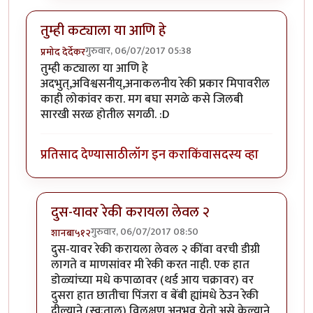
तुम्ही कट्याला या आणि हे
गुरुवार, 06/07/2017 05:38
प्रमोद देर्देकर
तुम्ही कट्याला या आणि हे
अदभुत्,अविश्वसनीय्,अनाकलनीय रेकी प्रकार मिपावरील
काही लोकांवर करा. मग बघा सगळे कसे जिलबी
सारखी सरळ होतील सगळी. :D
प्रतिसाद देण्यासाठी
लॉग इन करा
किंवा
सदस्य व्हा
दुस-यावर रेकी करायला लेवल २
गुरुवार, 06/07/2017 08:50
शानबा५१२
In reply to
तुम्ही कट्याला या आणि हे
by
प्रमोद देर्देकर
दुस-यावर रेकी करायला लेवल २ कींवा वरची डीग्री
लागते व माणसांवर मी रेकी करत नाही. एक हात
डोळ्यांच्या मधे कपाळावर (थर्ड आय चक्रावर) वर
दुसरा हात छातीचा पिंजरा व बेंबी ह्यांमधे ठेउन रेकी
दील्याने (स्वःताल) विलक्षण अनुभव येतो.असे केल्याने