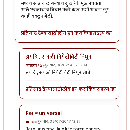
मध्येच सोडावे लागल्याचे दु:ख रेकीमुळे पचवता
आले.'स्वःताचाच विचार नको करु' अशी भावना खुप
काही बदलुन गेली.
प्रतिसाद देण्यासाठी
लॉग इन करा
किंवा
सदस्य व्हा
अगदि , सगळी निगेटीविटी निघुन
गुरुवार, 06/07/2017 13:14
कविता१९७८
In reply to
Rei = universal
by
शानबा५१२
अगदि , सगळी निगेटीविटी निघुन जाते
प्रतिसाद देण्यासाठी
लॉग इन करा
किंवा
सदस्य व्हा
Rei = universal
गुरुवार, 06/07/2017 13:27
यशोधरा
In reply to
Rei = universal
by
शानबा५१२
Rei = universal ki = life force energy.