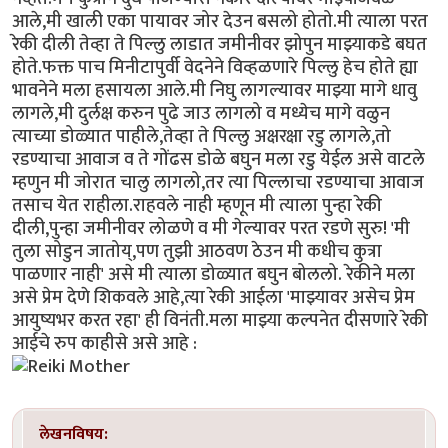
आले,मी खाली एका पायावर जोर देउन बसलो होतो.मी त्याला परत
रेकी दीली तेव्हा ते पिल्लु लाडात जमीनीवर झोपुन माझ्याकडे बघत
होते.फक्त पाच मिनीटापुर्वी वेदनेने विव्हळणारे पिल्लु हेच होते ह्या
भावनेने मला हसायला आले.मी निघु लागल्यावर माझ्या मागे धावु
लागले,मी दुर्लक्ष करुन पुढे जाउ लागलो व मध्येच मागे वळुन
त्याच्या डोळ्यात पाहीले,तेव्हा ते पिल्लु अक्षरक्षा रडु लागले,तो
रडण्याचा आवाज व ते गोंढस डोळे बघुन मला रडु येईल असे वाटले
म्हणुन मी जोरात चालु लागलो,तर त्या पिल्लाचा रडण्याचा आवाज
तसाच येत राहीला.राहवले नाही म्हणून मी त्याला पुन्हा रेकी
दीली,पुन्हा जमीनीवर लोळणे व मी गेल्यावर परत रडणे सुरु! 'मी
तुला सोडुन जातोय्,पण तुझी आठवण ठेउन मी कधीच कुत्रा
पाळणार नाही' असे मी त्याला डोळ्यात बघुन बोललो. रेकीने मला
असे प्रेम देणे शिकवले आहे,त्या रेकी आईला 'माझ्यावर असेच प्रेम
आयुष्यभर करत रहा' ही विनंती.मला माझ्या कल्पनेत दीसणारे रेकी
आईचे रुप काहीसे असे आहे :
लेखनविषय: