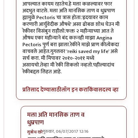
आपल्यात कायम रहातेच.हे मला कळल्यावर फार
अदभुत वाटले. मला अति मानसिक ताण व धुम्रपाण
ह्यामुळे Pectoris चा त्रास होता.'ह्रदयावर काम
करणारी आर्युवेदीक औषधे' असा ढोबळ शोध घेउन मी
रेकीवर विसंबुन राहीलो.फक्त २ महीन्याच्या आत ते
औषध एका महीन्याने बंद करुनही माझा Angina
Pectoris पुर्ण बरा झाला.रेकीने माझे प्राण कीत्येकदा
वाचवले आहेत.गुगलवर 'reiki saved my life' असे
सर्च करा. मी मिपावर २०१०-२०११ मध्ये
असायचो.तेव्हा मी रेकी शिकलो नव्हतो.पहील्यादांच
रेकीबद्दल लिहत आहे.
प्रतिसाद देण्यासाठी
लॉग इन करा
किंवा
सदस्य व्हा
मला अति मानसिक ताण व
धुम्रपाण
गुरुवार, 06/07/2017 12:16
सुबोध खरे