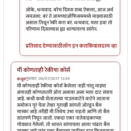
ओके, धन्यवाद. बरेच दिवस शब्द ऐकला, आज अर्थ
समजला. बरं ते आमच्याऑफिसममध्ये माझ्यासाठी
असाल तिथून रेकी करा बरं. धन्यवाद. मला हवा तो
परिणाम दिसल्यास ह्या धाग्यावरच सांगेन.
प्रतिसाद देण्यासाठी
लॉग इन करा
किंवा
सदस्य व्हा
मी कोणताही रेकीचा कोर्स
गुरुवार, 06/07/2017 12:34
कंजूस
मी कोणताही रेकीचा कोर्स केलेला नाही परंतू माझ्या
अंगातही कोणतातरी ओरा असावा असा मला दाट संशय
आहे. कधी कधी शेतातल्या पाउलवाटेने वाटेने जाताना
समोरून गुरं येता तेव्हा गुराखी सांगतो ओरडून बैल
मारका आहे तरीही मी तिथेच उभा राहतो आणि तो बैल
शांतपणे निघून जातो. एकदा एका नातेवाइकाच्या
गोठ्यात गेलेलो. तो धावत सांगायला आला पांढरा बैल
मारका आहे परंतू मला बैलाच्या पाठीवर हात फितवताना