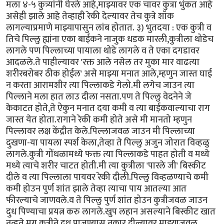
मला ४-५ कुत्र्यांनी घेरले आहे,माझ्यावर एक चावर कुत्रा भुंकत आहे
असेही झाले आहे तेव्हाही रेकी देल्यावर तेच कुत्रे शॉक
लागल्याप्रमाणे माझ्यापासुन लांब होतात. ३) भुतदया : एक कुत्री व
तिचे पिल्लु ह्यांना एका बाईकने नाजुक धडक मारली,कुत्रीला थोडेच
लागले पण पिल्लाच्या पायाला थोडे लागले व ते एका दगडावर
आदळले.ते पाहील्यावर 'रक्त आले नसेल तर मुका मार वाढत्या
शरीरबरोबर ठीक होईल' असे माझ्या मनात आले,म्हणुन जास्त घाई
न करता आरामशीर त्या पिल्लाकडे गेलो.मी लगेच जाउन त्या
पिल्लाने मला हात लाउ दीला नसता.पण ते पिल्लु वेदनेने जे
केकाटत होते,ते ऐकुन मनात दया कमी व त्या बाईकवाल्याचा राग
जास्त येत होता.रागाने रेकी कमी होते असे मी मानतो म्हणुन
पिल्लावर लक्ष केंद्रीत केले.पिल्लाजवळ जाउन मी पिल्लाच्या
दुखणा-या पायला स्पर्श केला,तेव्हा ते पिल्लु अजुन जोरात विव्हळु
लागले.कुत्री गोंधळामध्ये फक्त त्या पिल्लाकडे पाहत होती व मध्ये
मध्ये त्याचे शरीर चाटत होती.मी त्या कुत्रीला 'पारले जी' बिस्कीट
दीले व त्या पिल्लाला पायवर रेकी दीली.पिल्लु विव्हळण्याचे कमी
कमी होउन पुर्ण शांत झाले तेव्हा त्याचा पाय आतल्या आत
फीरल्याचे जाणवले.व ते पिल्लु पुर्ण शांत होउन कुत्रीजवळ जाउन
दुध पिण्याचा प्रयत्न करु लागले.खुप लहान असल्याने बिस्कीट खात
नव्हते.मग कुत्रीने दुध पाजण्यास नकार दील्यावर माझ्याजवळ