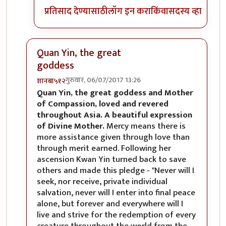
प्रतिसाद देण्यासाठी
लॉग इन करा
किंवा
सदस्य व्हा
Quan Yin, the great
goddess
गुरुवार, 06/07/2017 13:26
शानबा५१२
In reply to
रेकाई काय क्युट दिसतेय हो,
by
अभ्या..
Quan Yin, the great goddess and Mother
of Compassion, loved and revered
throughout Asia. A beautiful expression
of Divine Mother.
Mercy means there is
more assistance given through love than
through merit earned. Following her
ascension Kwan Yin turned back to save
others and made this pledge - "Never will I
seek, nor receive, private individual
salvation, never will I enter into final peace
alone, but forever and everywhere will I
live and strive for the redemption of every
creature throughout the world from the