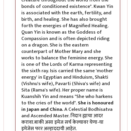
bonds of conditioned existence". Kwan Yin
is associated with the earth, fertility, and
birth, and healing. She has also brought
forth the energies of Magnified Healing.
Quan Yin is known as the Goddess of
Compassion and is often depicted riding
on a dragon. She is the eastern
counterpart of Mother Mary and she
works to balance the feminine energy. She
is one of the Lords of Karma representing
the sixth ray. Isis carried the same 'mother
energy' in Egyptian and Hinduism, Shakti
(Vishnu's wife), Pavarti (Shiva's wife) and
Sita (Rama's wife). Her proper name is
Kuanshih Yin and means "She who harkens
to the cries of the world".
She is honoured
in Japan and China.
A Celestial Bodhisatva
and Ascended Master. निदान ह्याचा आदर
करावा.बाकी असा इमेज सर्च केल्यावर येणा-या
इमेजेस फार अल्हाददायी आहेत.