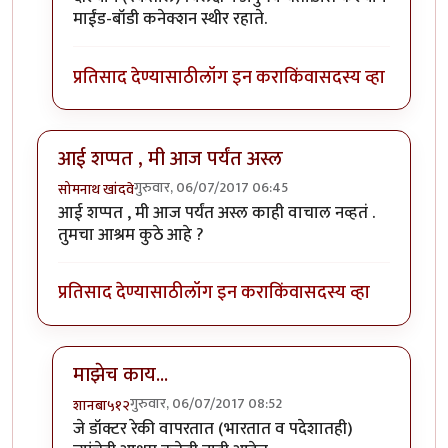
माईंड-बॉडी कनेक्शन स्थीर रहाते.
प्रतिसाद देण्यासाठी
लॉग इन करा
किंवा
सदस्य व्हा
आई शप्पत , मी आज पर्यंत अस्ल
गुरुवार, 06/07/2017 06:45
सोमनाथ खांदवे
आई शप्पत , मी आज पर्यंत अस्ल काही वाचाल नव्हतं .
तुमचा आश्रम कुठे आहे ?
प्रतिसाद देण्यासाठी
लॉग इन करा
किंवा
सदस्य व्हा
माझेच काय...
गुरुवार, 06/07/2017 08:52
शानबा५१२
In reply to
आई शप्पत , मी आज पर्यंत अस्ल
by
सोमनाथ खांद
जे डॉक्टर रेकी वापरतात (भारतात व पदेशातही)