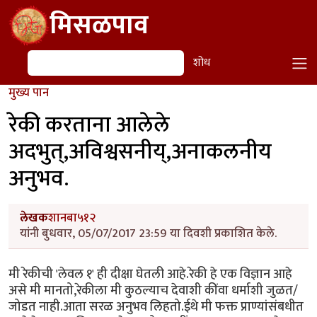
Skip to main content
मिसळपाव
शोध
शोध
मुख्य पान
रेकी करताना आलेले
अदभुत्,अविश्वसनीय्,अनाकलनीय
अनुभव.
लेखक
शानबा५१२
यांनी बुधवार, 05/07/2017 23:59 या दिवशी प्रकाशित केले.
मी रेकीची 'लेवल १' ही दीक्षा घेतली आहे.रेकी हे एक विज्ञान आहे
असे मी मानतो,रेकीला मी कुठल्याच देवाशी कींवा धर्माशी जुळत/
जोडत नाही.आता सरळ अनुभव लिहतो.ईथे मी फक्त प्राण्यांसंबधीत