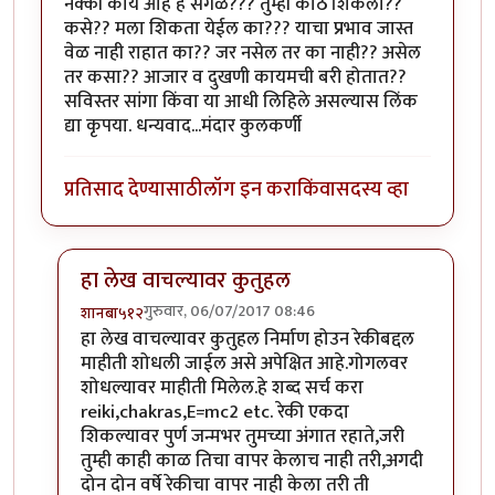
नक्की काय आहे हे सगळं??? तुम्ही कोठे शिकला??
कसे?? मला शिकता येईल का??? याचा प्रभाव जास्त
वेळ नाही राहात का?? जर नसेल तर का नाही‍?? असेल
तर कसा?? आजार व दुखणी कायमची बरी होतात??
सविस्तर सांगा किंवा या आधी लिहिले असल्यास लिंक
द्या कृपया. धन्यवाद...मंदार कुलकर्णी
प्रतिसाद देण्यासाठी
लॉग इन करा
किंवा
सदस्य व्हा
हा लेख वाचल्यावर कुतुहल
गुरुवार, 06/07/2017 08:46
शानबा५१२
In reply to
रेकी म्हणजे??? पूर्ण आणि सविस्तर सांगाल का??
हा लेख वाचल्यावर कुतुहल निर्माण होउन रेकीबद्दल
माहीती शोधली जाईल असे अपेक्षित आहे.गोगलवर
शोधल्यावर माहीती मिलेल.हे शब्द सर्च करा
reiki,chakras,E=mc2 etc. रेकी एकदा
शिकल्यावर पुर्ण जन्मभर तुमच्या अंगात रहाते,जरी
तुम्ही काही काळ तिचा वापर केलाच नाही तरी,अगदी
दोन दोन वर्षे रेकीचा वापर नाही केला तरी ती