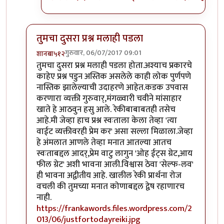
तुमचा दुसरा प्रश्न मलाही पडला
गुरुवार, 06/07/2017 09:01
शानबा५१२
In reply to
ऐकलं आहे हे रेकी प्रकरण. पण
by
ज्योति अळवणी
तुमचा दुसरा प्रश्न मलाही पडला होता.अश्याच प्रकारचे
काहेए प्रश्न पडुन अस्तिक असलेले काही लोक पुर्णपणे
नास्तिक झालेल्याची उदाहरणे आहेत.कडक उपवास
करणारा व्यक्ती गुरुवार्,मंगळ्वारी चवीने मांसाहार
खाते हे आठवुन हसु आले. रेकीबाबाबतही तसेच
आहे.मी जेव्हा हाच प्रश्न स्वःताला केला तेव्हा 'त्या
वाईट व्यक्तीवरही प्रेम कर' असा सल्ला मिळाला.जेव्हा
हे अंमलात आणले तेव्हा मनात आतल्या आतच
स्वःताबद्दल आदर्,प्रेम वाटु लागुन 'ओह ईट्स ग्रेट,आय
फील ग्रेट' अशी भावना आली.विश्वास ठेवा 'सेल्फ-लव'
ही भावना अद्वीतीय आहे. खालील रेकी प्रार्थना रोज
वचली की तुमच्या मनात कोणाबद्दल द्वेष रहाणारच
नाही.
https://frankawords.files.wordpress.com/2
013/06/justfortodayreiki.jpg