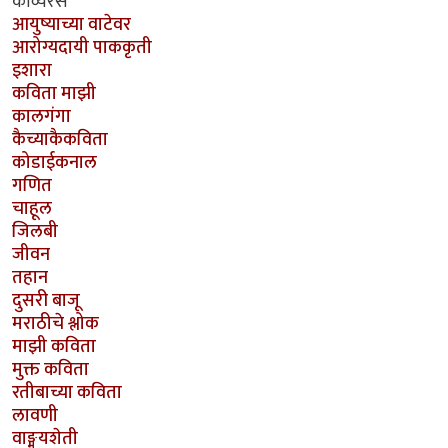
काव्यरस
आयुष्याच्या वाटेवर
आरोग्यदायी पाककृती
इशारा
कविता माझी
कालगंगा
कैच्याकैकविता
कोडाईकनाल
गणित
चाहूल
जिलबी
जीवन
तहान
दुसरी बाजू
मराठीचे श्लोक
माझी कविता
मुक्त कविता
रतीबाच्या कविता
लावणी
वाङ्मयशेती