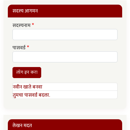
सदस्य आगमन
सदस्यनाम
पासवर्ड
लॉग इन करा
नवीन खाते बनवा
तुमचा पासवर्ड बदला.
लेखन मदत