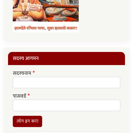
सदस्य आगमन
सदस्यनाम
पासवर्ड
लॉग इन करा