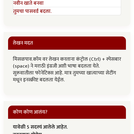
नवीन खाते बनवा
तुमचा पासवर्ड बदला.
लेखन मदत
मिसळपाव.कॉम वर लेखन करताना कंट्रोल (Ctrl) + स्पेसबार
(space) ने मराठी इंग्रजी अशी भाषा बदलता येते.
सुरूवातीला फोनेटिक्स आहे. मात्र तुमच्या खात्याच्या सेटींग
मधून इनस्क्रीप्ट बदलता येईल.
कोण कोण आलंय?
यावेळी 5 सदस्यं आलेले आहेत.