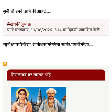
सुनी जो उनके आने की आहट.......
लेखक
विजुभाऊ
यांनी मंगळवार, 30/06/2026 15:14 या दिवशी प्रकाशित केले.
सा्नीधपमगरे
गरे
सा
.
सानीधपमगरे
गरे
सा
सानीधपमगरे
गरे
सा
.....
मिसळपाव वर स्वागत आहे.